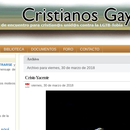
BIBLIOTECA
DOCUMENTOS
FORO
CONTACTO
Archivo
TRARSE
y
Archivo para viernes, 30 de marzo de 2018
ensaje de
Cristo Yacente
tros motivos
viernes, 30 de marzo de 2018
 de la
s
AQUÍ