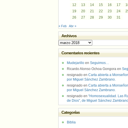
12
13
14
15
16
17
1
19
20
21
22
23
24
2
26
27
28
29
30
31
« Feb
Abr »
Archivos
Archivos
Comentarios recientes
Mudejarillo
en
Seguimos…
Ricardo Alonso Ochoa Gongora
en
Se
resignado
en
Carta abierta a Monseñor
por Miguel Sánchez Zambrano.
resignado
en
Carta abierta a Monseñor
por Miguel Sánchez Zambrano.
resignado
en
“Homosexualidad. Las R
de Dios”, de Miguel Sánchez Zambran
Categorías
Biblia