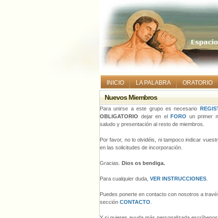
INICIO
LA PALABRA
ORATORIO
Nuevos Miembros
Para unirse a este grupo es necesario
REGIS
OBLIGATORIO
dejar en el
FORO
un primer m
saludo y presentación al resto de miembros.
Por favor, no lo olvidéis, ni tampoco indicar vues
en las solicitudes de incorporación.
Gracias.
Dios os bendiga.
Para cualquier duda,
VER INSTRUCCIONES
.
Puedes ponerte en contacto con nosotros a través
sección
CONTACTO
.
Y si quieres ayuda más personalizada escríbeno