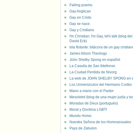
Falling poems
Gay Anglican
Gay en Cristo
Gay se nace.
Gay y Cristiano
I'm Christian, I'm Gay, let's talk (blog del
David Eck)
Isla flotante: bitácora de un gay cristian
James Alison Theology
John Shelby Spong en español
La Casulla de San Ildefonso
La Ciudad Perdida de Nivorg
La web de JOHN SHELBY SPONG en e
Los Universículos del Hermano Cortés
Mano a mano con el Pastor
Mesoletot (blog de una mujer judía y le
Moradas de Deus (portugués)
Moral y Doctrina LGBTI
Mundo Homo
Nuestra Señora de los Homosexuales
Pays de Zabulon