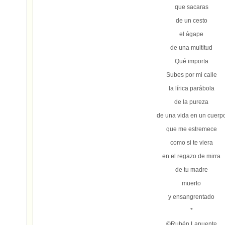
que sacaras
de un cesto
el ágape
de una multitud
Qué importa
Subes por mi calle
la lírica parábola
de la pureza
de una vida en un cuerp
que me estremece
como si te viera
en el regazo de mirra
de tu madre
muerto
y ensangrentado
*
©Rubén Lapuente