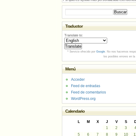
Buscar:
Traductor
Translate to:
* Servicio ofrecido por
Google
. No nos hacemos respo
los posibles errores en la
Menú
Acceder
Feed de entradas
Feed de comentarios
WordPress.org
Calendario
L
M
X
J
V
S
1
2
3
5
6
7
8
9
10
1