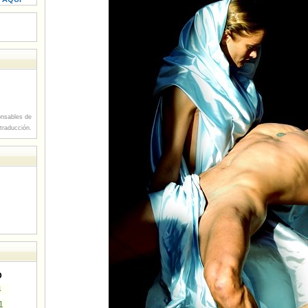
nsables de
 traducción.
D
4
1