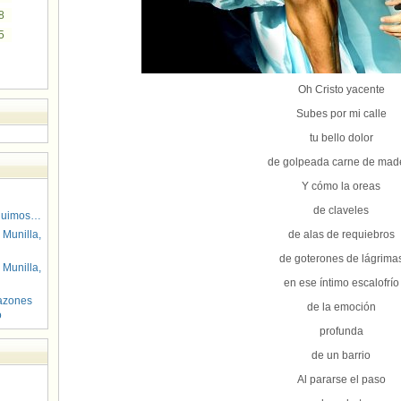
8
5
Oh Cristo yacente
Subes por mi calle
tu bello dolor
de golpeada carne de mad
Y cómo la oreas
de claveles
guimos…
 Munilla,
de alas de requiebros
de goterones de lágrima
 Munilla,
en ese íntimo escalofrío
azones
de la emoción
o
profunda
de un barrio
Al pararse el paso