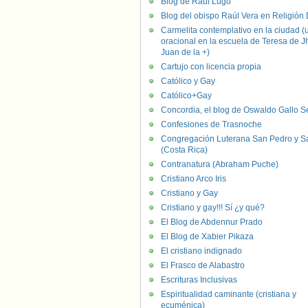
Blog de Raúl Lugo
Blog del obispo Raúl Vera en Religión D
Carmelita contemplativo en la ciudad (
oracional en la escuela de Teresa de J
Juan de la +)
Cartujo con licencia propia
Católico y Gay
Católico+Gay
Concordia, el blog de Oswaldo Gallo S
Confesiones de Trasnoche
Congregación Luterana San Pedro y S
(Costa Rica)
Contranatura (Abraham Puche)
Cristiano Arco Iris
Cristiano y Gay
Cristiano y gay!!! Sí ¿y qué?
El Blog de Abdennur Prado
El Blog de Xabier Pikaza
El cristiano indignado
El Frasco de Alabastro
Escrituras Inclusivas
Espiritualidad caminante (cristiana y
ecuménica)