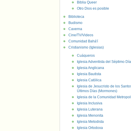
Biblia Queer
Otro Dios es posible
Biblioteca
Budismo
Caverna
Cine/TV/Videos
Comunidad Bahá'í
Cristianismo (Iglesias)
Cuáqueros
Iglesia Adventista del Séptimo Día
Iglesia Anglicana
Iglesia Bautista
Iglesia Católica
Iglesia de Jesucristo de los Santo
Últimos Días (Mormones)
Iglesia de la Comunidad Metropol
Iglesia Inclusiva
Iglesia Luterana
Iglesia Menonita
Iglesia Metodista
Iglesia Ortodoxa