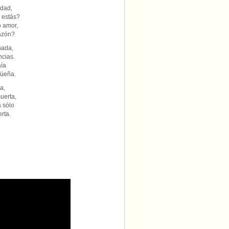
edad,
 estás?
o amor,
azón?
nada,
ncias.
aía
güeña.
a,
uerta,
s sólo
erta.