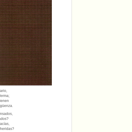
ario,
ferma;
vienen
rgüenza.
nsados,
ados?
acías,
 heridas?