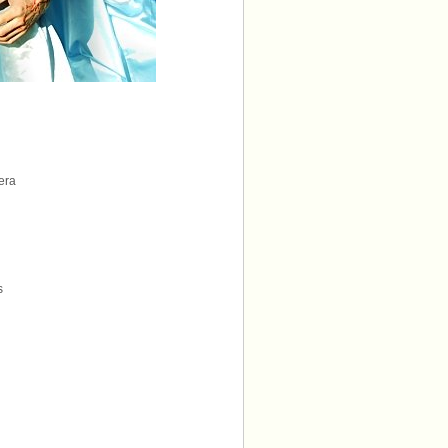
era
s