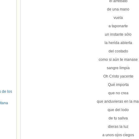
el arrebato
de una mano
vuela
a taponarte
un instante sólo
la herida abierta
del costado
como si aún te manase
sangre limpia
Oh Cristo yacente
Qué importa
s de los
que no crea
que anduvieras en la ma
itana
que del lodo
de tu saliva
dieras la luz
a unos ojos ciegos