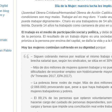
igital
Día de la Mujer: nuestra lucha les implic
un blog
(
Juventud Obrera Cristiana/Hermandad Obrera de Acción Católic
hs y
condiciones son muy malas. Trabajar así es muy duro. Y cada vez
pueda trabajar dignamente»
. Charo es una trabajadora de 54 año
treinta. Durante 14 años ha trabajado como camarera de piso en u
El trabajo es el medio de participación social y política,
y debe de
de la persona. El resultado de un trabajo digno es una sociedad
errato
prioriza a la persona por encima del capital, se daña la vida y a l
Hoy las mujeres continúan sufriendo en su dignidad
porque:
an Pablo
– Siguen cobrando menos por realizar el mismo trabajo 
brecha salarial que, según los sindicatos, se sitúa en el 30
– Más de dos millones de mujeres quieren trabajar y no pu
dificultades de encontrar empleo son históricamente mayo
(IV Trimestre 2017, EPA 2017).
– La pobreza tiene rostro de mujer. Más de dos millones
(2.066.000) provocando que, pese a que haya trabajado a 
mujeres trabajadoras y pobres.
– El 89,1% de las personas que optaron voluntariamente
hacerse cargo del cuidado de personas dependientes, son
cargas y tareas que impide una conciliación real entre trabaj