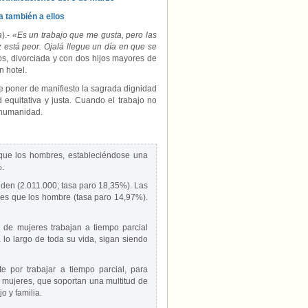
a también a ellos
a
).-
«Es un trabajo que me gusta, pero las
 está peor. Ojalá llegue un día en que se
s, divorciada y con dos hijos mayores de
n hotel.
 poner de manifiesto la sagrada dignidad
 equitativa y justa. Cuando el trabajo no
a humanidad.
que los hombres, estableciéndose una
%.
eden (2.011.000; tasa paro 18,35%). Las
res que los hombre (tasa paro 14,97%).
 de mujeres trabajan a tiempo parcial
lo largo de toda su vida, sigan siendo
 por trabajar a tiempo parcial, para
 mujeres, que soportan una multitud de
o y familia.