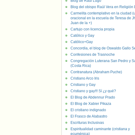
Blog de Raúl Lugo
Blog del obispo Raúl Vera en Religión D
Carmelita contemplativo en la ciudad (
oracional en la escuela de Teresa de J
Juan de la +)
Cartujo con licencia propia
Católico y Gay
Católico+Gay
Concordia, el blog de Oswaldo Gallo S
Confesiones de Trasnoche
Congregación Luterana San Pedro y S
(Costa Rica)
Contranatura (Abraham Puche)
Cristiano Arco Iris
Cristiano y Gay
Cristiano y gay!!! Sí ¿y qué?
El Blog de Abdennur Prado
El Blog de Xabier Pikaza
El cristiano indignado
El Frasco de Alabastro
Escrituras Inclusivas
Espiritualidad caminante (cristiana y
ecuménica)