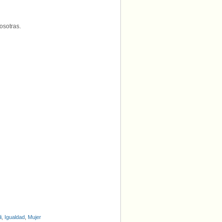
osotras.
i
,
Igualdad
,
Mujer