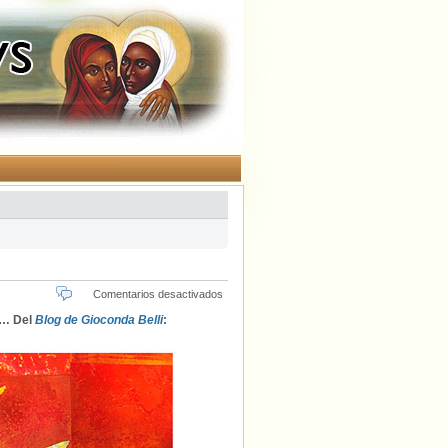
en
Comentarios desactivados
Consejos
e… Del
Blog de Gioconda Belli
:
para
la
mujer
fuerte