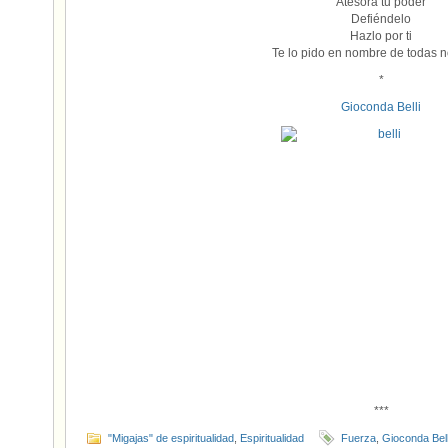
Atesora tu poder
Defiéndelo
Hazlo por ti
Te lo pido en nombre de todas n
*
Gioconda Belli
***
"Migajas" de espiritualidad
,
Espiritualidad
Fuerza
,
Gioconda Bell