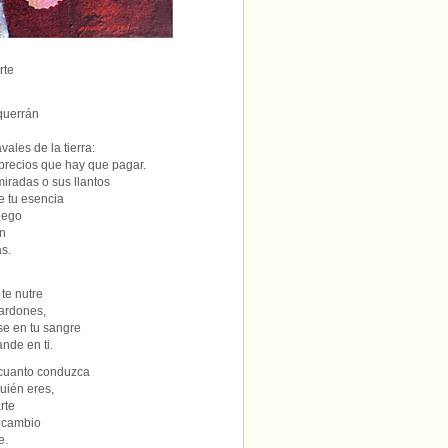
rte
querrán
vales de la tierra:
precios que hay que pagar.
iradas o sus llantos
 tu esencia
uego
ón
as.
 te nutre
ardones,
e en tu sangre
ande en ti.
 cuanto conduzca
uién eres,
rte
a cambio
e.