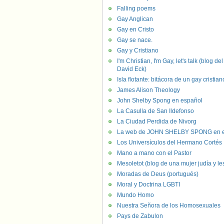
Falling poems
Gay Anglican
Gay en Cristo
Gay se nace.
Gay y Cristiano
I'm Christian, I'm Gay, let's talk (blog del
David Eck)
Isla flotante: bitácora de un gay cristian
James Alison Theology
John Shelby Spong en español
La Casulla de San Ildefonso
La Ciudad Perdida de Nivorg
La web de JOHN SHELBY SPONG en e
Los Universículos del Hermano Cortés
Mano a mano con el Pastor
Mesoletot (blog de una mujer judía y le
Moradas de Deus (portugués)
Moral y Doctrina LGBTI
Mundo Homo
Nuestra Señora de los Homosexuales
Pays de Zabulon