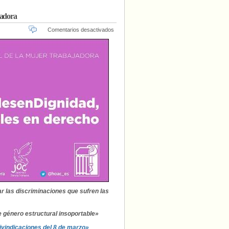
jadora
en
Comentarios desactivados
Manifiesto
con
motivo
del
Día
Internacional
de
la
Mujer
Trabajadora
zar las discriminaciones que sufren las
e género estructural insoportable»
eivindicaciones del 8 de marzo»