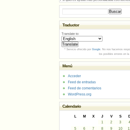
Buscar:
Traductor
Translate to:
* Servicio ofrecido por
Google
. No nos hacemos respo
los posibles errores en la
Menú
Acceder
Feed de entradas
Feed de comentarios
WordPress.org
Calendario
L
M
X
J
V
S
1
2
3
5
6
7
8
9
10
1