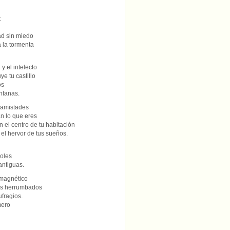
:
ad sin miedo
a la tormenta
 y el intelecto
ye tu castillo
os
ntanas.
 amistades
n lo que eres
 el centro de tu habitación
el hervor de tus sueños.
boles
antiguas.
magnético
vos herrumbados
ufragios.
mero