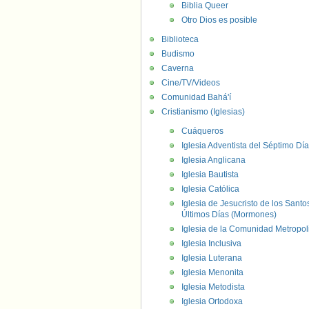
Biblia Queer
Otro Dios es posible
Biblioteca
Budismo
Caverna
Cine/TV/Videos
Comunidad Bahá'í
Cristianismo (Iglesias)
Cuáqueros
Iglesia Adventista del Séptimo Día
Iglesia Anglicana
Iglesia Bautista
Iglesia Católica
Iglesia de Jesucristo de los Santo
Últimos Días (Mormones)
Iglesia de la Comunidad Metropol
Iglesia Inclusiva
Iglesia Luterana
Iglesia Menonita
Iglesia Metodista
Iglesia Ortodoxa