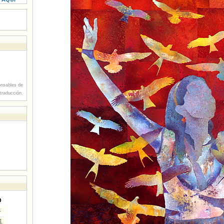
nsables de
 traducción.
D
4
1