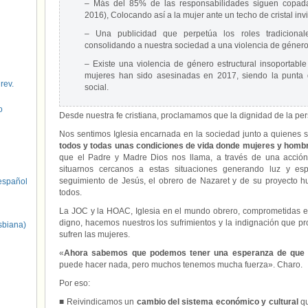
– Más del 85% de las responsabilidades siguen copada
2016), Colocando así a la mujer ante un techo de cristal invi
– Una publicidad que perpetúa los roles tradicional
consolidando a nuestra sociedad a una violencia de género 
– Existe una violencia de género estructural insoportable
mujeres han sido asesinadas en 2017, siendo la punta
 rev.
social.
o
Desde nuestra fe cristiana, proclamamos que la dignidad de la per
Nos sentimos Iglesia encarnada en la sociedad junto a quienes su
todos y todas unas condiciones de vida donde mujeres y homb
que el Padre y Madre Dios nos llama, a través de una acción
situarnos cercanos a estas situaciones generando luz y es
seguimiento de Jesús, el obrero de Nazaret y de su proyecto h
spañol
todos.
La JOC y la HOAC, Iglesia en el mundo obrero, comprometidas e
digno, hacemos nuestros los sufrimientos y la indignación que pr
sbiana)
sufren las mujeres.
«
Ahora sabemos que podemos tener una esperanza de que 
puede hacer nada, pero muchos tenemos mucha fuerza». Charo.
Por eso:
■ Reivindicamos un
cambio del sistema económico y cultural
qu