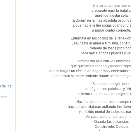
Si eres una mujer fuerte
prepárate para la batalla
aprende a estar sola
a dormir en la más absoluta oscurid
a que nadie te tire sogas cuando ruj
a nadar contra corriente.
Entrénate en los oficios de la reflexión
Lee, hazte el amor a ti misma, constru
rodealo de fosos profund
pero hazle anchas puertas y ve
Es menester que cultives enormes
que quienes te rodean y quieran sepa
que te hagas un círculo de hogueras y enciendas en
una estufa siempre ardiente donde se mantenga 
Si eres una mujer fuerte
s de los
protégete con palabras y ár
e invoca la memoria de mujeres 
itana
Haz de saber que eres un campo 
hacia el que viajarán aullando los cla
y el óxido mortal de todos los na
Ampara, pero ampárate pri
Guarda las distancias
Constrúyete. Cuidate