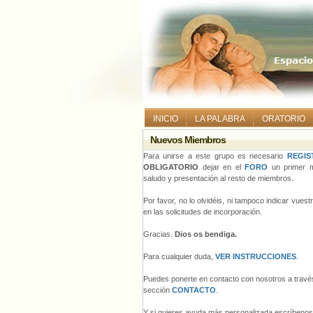
INICIO
LA PALABRA
ORATORIO
Nuevos Miembros
Para unirse a este grupo es necesario
REGIS
OBLIGATORIO
dejar en el
FORO
un primer m
saludo y presentación al resto de miembros.
Por favor, no lo olvidéis, ni tampoco indicar vues
en las solicitudes de incorporación.
Gracias.
Dios os bendiga.
Para cualquier duda,
VER INSTRUCCIONES
.
Puedes ponerte en contacto con nosotros a través
sección
CONTACTO
.
Y si quieres ayuda más personalizada escríbeno