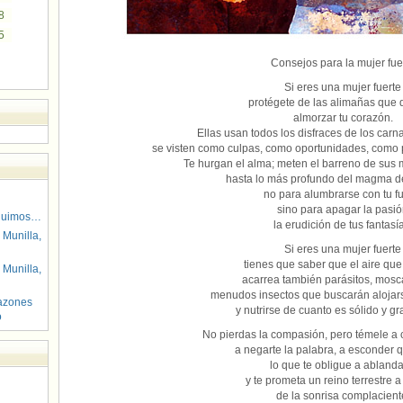
8
5
Consejos para la mujer fue
Si eres una mujer fuerte
protégete de las alimañas que 
almorzar tu corazón.
Ellas usan todos los disfraces de los carna
se visten como culpas, como oportunidades, como 
Te hurgan el alma; meten el barreno de sus m
hasta lo más profundo del magma de
no para alumbrarse con tu f
sino para apagar la pasi
guimos…
la erudición de tus fantasí
 Munilla,
Si eres una mujer fuerte
tienes que saber que el aire que
 Munilla,
acarrea también parásitos, mosc
menudos insectos que buscarán alojars
azones
y nutrirse de cuanto es sólido y gr
o
No pierdas la compasión, pero témele a
a negarte la palabra, a esconder q
lo que te obligue a ablanda
y te prometa un reino terrestre 
de la sonrisa complacient