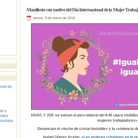
Manifiesto con motivo del Día Internacional de la Mujer Traba
jueves, 8 de marzo de 2018
sonal de
to y
HOAC Y JOC se suman al paro laboral del 8-M
«para visibili
entes
mujeres trabajadoras»
nocidos,
Denuncian el
«techo de cristal invisible»
y la
«violencia d
Isabel Gómez Acebo:
«
Las mujeres cristianas en la r