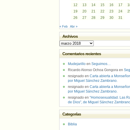
12
13
14
15
16
17
1
19
20
21
22
23
24
2
26
27
28
29
30
31
« Feb
Abr »
Archivos
Archivos
Comentarios recientes
Mudejarillo
en
Seguimos…
Ricardo Alonso Ochoa Gongora
en
Se
resignado
en
Carta abierta a Monseñor
por Miguel Sánchez Zambrano.
resignado
en
Carta abierta a Monseñor
por Miguel Sánchez Zambrano.
resignado
en
“Homosexualidad. Las R
de Dios”, de Miguel Sánchez Zambran
Categorías
Biblia