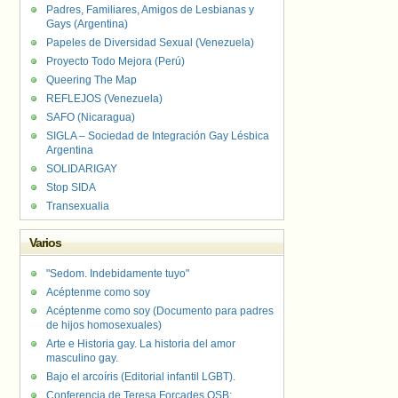
Padres, Familiares, Amigos de Lesbianas y
Gays (Argentina)
Papeles de Diversidad Sexual (Venezuela)
Proyecto Todo Mejora (Perú)
Queering The Map
REFLEJOS (Venezuela)
SAFO (Nicaragua)
SIGLA – Sociedad de Integración Gay Lésbica
Argentina
SOLIDARIGAY
Stop SIDA
Transexualia
Varios
"Sedom. Indebidamente tuyo"
Acéptenme como soy
Acéptenme como soy (Documento para padres
de hijos homosexuales)
Arte e Historia gay. La historia del amor
masculino gay.
Bajo el arcoíris (Editorial infantil LGBT).
Conferencia de Teresa Forcades OSB: