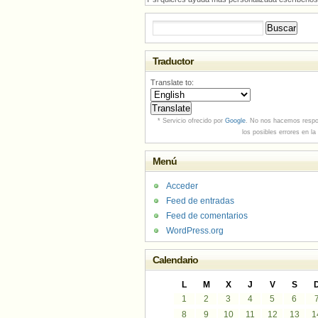
Buscar:
Traductor
Translate to:
* Servicio ofrecido por
Google
. No nos hacemos respo
los posibles errores en la
Menú
Acceder
Feed de entradas
Feed de comentarios
WordPress.org
Calendario
L
M
X
J
V
S
1
2
3
4
5
6
8
9
10
11
12
13
1