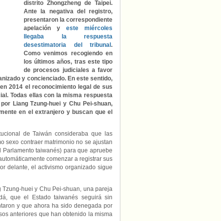
distrito Zhongzheng de Taipei.
Ante la negativa del registro,
presentaron la correspondiente
apelación y
este miércoles
llegaba la respuesta
desestimatoria del tribunal
.
Como venimos recogiendo en
los últimos años, tras este tipo
de procesos judiciales a favor
anizado y concienciado. En este sentido,
 en 2014 el reconocimiento legal de sus
icial. Todas ellas con la misma respuesta
 por Liang Tzung-huei y Chu Pei-shuan,
lmente en el extranjero y buscan que el
ucional de Taiwán consideraba que las
mo sexo contraer matrimonio no se ajustan
l Parlamento taiwanés) para que apruebe
 automáticamente comenzar a registrar sus
r delante, el activismo organizado sigue
ng Tzung-huei y Chu Pei-shuan, una pareja
á, que el Estado taiwanés seguirá sin
entaron y que ahora ha sido denegada por
casos anteriores que han obtenido la misma