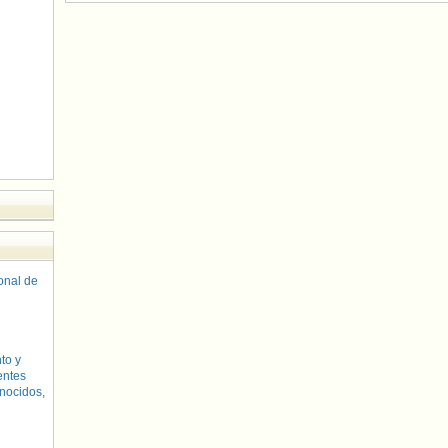
sonal de
to y
entes
nocidos,