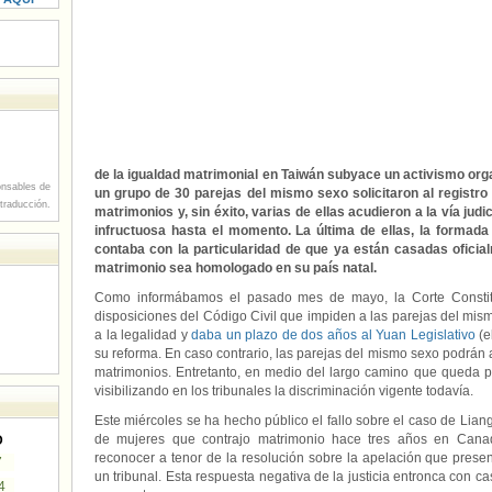
de la igualdad matrimonial en Taiwán subyace un activismo org
nsables de
un grupo de 30 parejas del mismo sexo solicitaron al registro
 traducción.
matrimonios y, sin éxito, varias de ellas acudieron a la vía jud
infructuosa hasta el momento. La última de ellas, la formada
contaba con la particularidad de que ya están casadas oficia
matrimonio sea homologado en su país natal.
Como informábamos el pasado mes de mayo, la Corte Constit
disposiciones del Código Civil que impiden a las parejas del mis
a la legalidad y
daba un plazo de dos años al Yuan Legislativo
(e
su reforma. En caso contrario, las parejas del mismo sexo podrán
matrimonios. Entretanto, en medio del largo camino que queda po
visibilizando en los tribunales la discriminación vigente todavía.
Este miércoles se ha hecho público el fallo sobre el caso de Lia
de mujeres que contrajo matrimonio hace tres años en Canad
D
reconocer a tenor de la resolución sobre la apelación que pres
7
un tribunal. Esta respuesta negativa de la justicia entronca con 
4