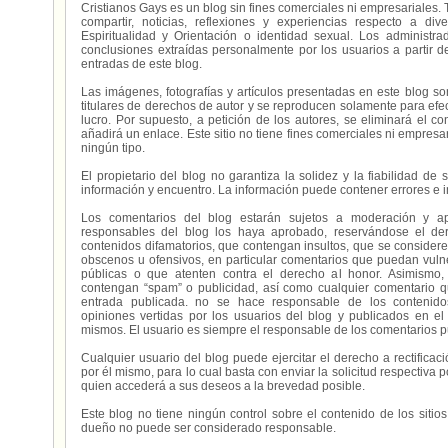
Cristianos Gays es un blog sin fines comerciales ni empresariales. 
compartir, noticias, reflexiones y experiencias respecto a 
Espiritualidad y Orientación o identidad sexual. Los administ
conclusiones extraídas personalmente por los usuarios a partir d
entradas de este blog.
Las imágenes, fotografías y artículos presentadas en este blog s
titulares de derechos de autor y se reproducen solamente para efecto
lucro. Por supuesto, a petición de los autores, se eliminará el 
añadirá un enlace. Este sitio no tiene fines comerciales ni empresa
ningún tipo.
El propietario del blog no garantiza la solidez y la fiabilidad d
información y encuentro. La información puede contener errores e 
Los comentarios del blog estarán sujetos a moderación y a
responsables del blog los haya aprobado, reservándose el der
contenidos difamatorios, que contengan insultos, que se consideren
obscenos u ofensivos, en particular comentarios que puedan vuln
públicas o que atenten contra el derecho al honor. Asimismo,
contengan “spam” o publicidad, así como cualquier comentario q
entrada publicada. no se hace responsable de los contenidos
opiniones vertidas por los usuarios del blog y publicados en el
mismos. El usuario es siempre el responsable de los comentarios p
Cualquier usuario del blog puede ejercitar el derecho a rectifica
por él mismo, para lo cual basta con enviar la solicitud respectiva p
quien accederá a sus deseos a la brevedad posible.
Este blog no tiene ningún control sobre el contenido de los sitio
dueño no puede ser considerado responsable.