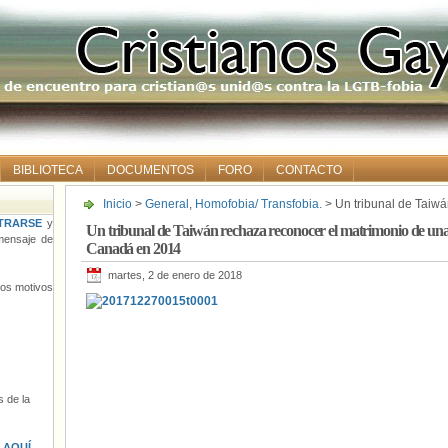
BIBLIOTECA
DOCUMENTOS
FORO
CONTACTO
Inicio
>
General
,
Homofobia/ Transfobia.
> Un tribunal de Taiwá
una pareja de mujeres celebrado en Canadá en 2014
TRARSE
y
Un tribunal de Taiwán rechaza reconocer el matrimonio de una
ensaje de
Canadá en 2014
martes, 2 de enero de 2018
tros motivos
 de la
s
AQUÍ