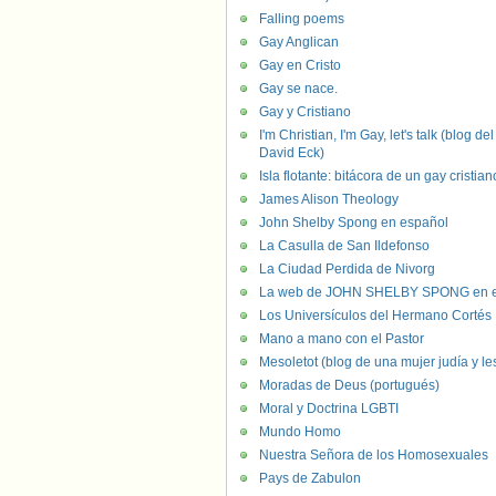
Falling poems
Gay Anglican
Gay en Cristo
Gay se nace.
Gay y Cristiano
I'm Christian, I'm Gay, let's talk (blog del
David Eck)
Isla flotante: bitácora de un gay cristian
James Alison Theology
John Shelby Spong en español
La Casulla de San Ildefonso
La Ciudad Perdida de Nivorg
La web de JOHN SHELBY SPONG en e
Los Universículos del Hermano Cortés
Mano a mano con el Pastor
Mesoletot (blog de una mujer judía y le
Moradas de Deus (portugués)
Moral y Doctrina LGBTI
Mundo Homo
Nuestra Señora de los Homosexuales
Pays de Zabulon