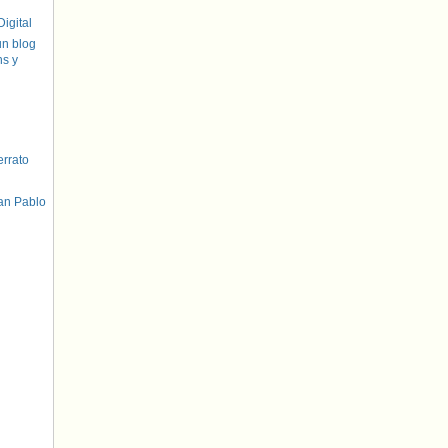
igital
un blog
hs y
errato
an Pablo