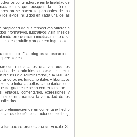
Todos los contenidos tienen la finalidad de
diversos temas que busquen la unión de
radores no se hacen responsables de las
e los textos incluidos en cada una de las
on propiedad de sus respectivos autores o
s informativos, ilustrativos y sin fines de
contenido en cuestión inmediatamente o se
riales, es gratuito y no genera ingresos de
e su contenido. Este blog es un espacio de
imprecisiones.
parecerán publicados una vez que los
echo de suprimirlos en caso de incluir
 racistas o discriminatorios, que resulten
erar derechos fundamentales y libertades
 se suprimirá aquellos comentarios que
ue no guarde relación con el tema de la
, enlaces, comentarios, expresiones y
 mismo, ni garantiza la veracidad de los
ublicados.
ción o eliminación de un comentario hecho
or correo electrónico al autor de este blog,
s a los que se proporciona un vínculo. Su