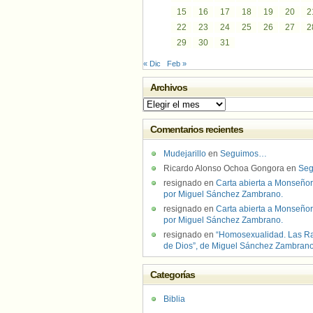
15
16
17
18
19
20
2
22
23
24
25
26
27
2
29
30
31
« Dic
Feb »
Archivos
Archivos
Comentarios recientes
Mudejarillo
en
Seguimos…
Ricardo Alonso Ochoa Gongora
en
Se
resignado
en
Carta abierta a Monseñor
por Miguel Sánchez Zambrano.
resignado
en
Carta abierta a Monseñor
por Miguel Sánchez Zambrano.
resignado
en
“Homosexualidad. Las R
de Dios”, de Miguel Sánchez Zambran
Categorías
Biblia