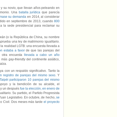
i) y su novio, que llevan años peleando en
rimonio. Una
batalla jurídica
que parecía
imase su demanda
en 2014, al considerar
cedido en septiembre de 2013, cuando
800
 a la sede presidencial para reclamar su
iwán (o la República de China, su nombre
 aprueba una ley de matrimonio igualitario.
 la realidad LGTB: una encuesta llevada a
n estaba a favor
de que las parejas del
n otra encuesta
llevada a cabo un año
ad más
gay-friendly
del continente asiático,
alza.
 ya con un respaldo significativo. Tanto la
n registro de parejas del mismo sexo
. Y
aipéi participaron 10 parejas del mismo
apoyo y la bendición de su alcalde, el
s y un después
fue la elección, en enero de
alitario. Su partido, el Partido Progresista
uan Legislativo. En octubre, de hecho,
se
go Civil. Dos meses más tarde
el proyecto