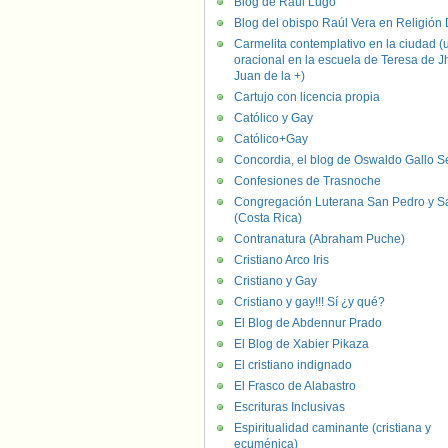
Blog de Raúl Lugo
Blog del obispo Raúl Vera en Religión D
Carmelita contemplativo en la ciudad (
oracional en la escuela de Teresa de J
Juan de la +)
Cartujo con licencia propia
Católico y Gay
Católico+Gay
Concordia, el blog de Oswaldo Gallo S
Confesiones de Trasnoche
Congregación Luterana San Pedro y S
(Costa Rica)
Contranatura (Abraham Puche)
Cristiano Arco Iris
Cristiano y Gay
Cristiano y gay!!! Sí ¿y qué?
El Blog de Abdennur Prado
El Blog de Xabier Pikaza
El cristiano indignado
El Frasco de Alabastro
Escrituras Inclusivas
Espiritualidad caminante (cristiana y
ecuménica)