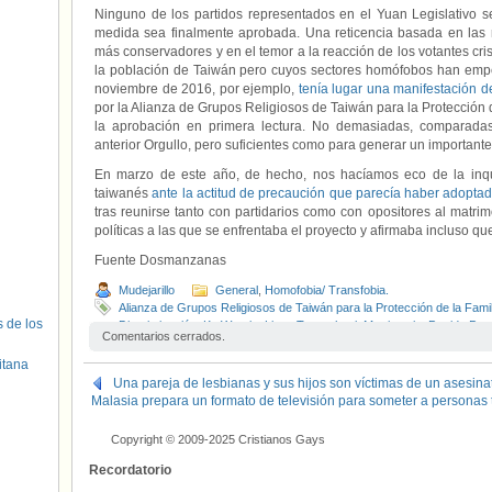
Ninguno de los partidos representados en el Yuan Legislativo 
medida sea finalmente aprobada. Una reticencia basada en las re
más conservadores y en el temor a la reacción de los votantes cr
la población de Taiwán pero cuyos sectores homófobos han emp
noviembre de 2016, por ejemplo,
tenía lugar una manifestación d
por la Alianza de Grupos Religiosos de Taiwán para la Protección d
la aprobación en primera lectura. No demasiadas, comparadas
anterior Orgullo, pero suficientes como para generar un importante
En marzo de este año, de hecho, nos hacíamos eco de la inq
taiwanés
ante la actitud de precaución que parecía haber adopta
tras reunirse tanto con partidarios como con opositores al matrimo
políticas a las que se enfrentaba el proyecto y afirmaba incluso q
Fuente Dosmanzanas
Mudejarillo
General
,
Homofobia/ Transfobia.
Alianza de Grupos Religiosos de Taiwán para la Protección de la Famil
s de los
Discriminación
,
Ko Wen-je
,
Liang Tzung-huei
,
Matrimonio
,
Partido Pro
Comentarios cerrados.
Taipéi
,
Taiwan
,
Taiwan Sentinel
,
Tsai Ing-wen
itana
Una pareja de lesbianas y sus hijos son víctimas de un asesina
Malasia prepara un formato de televisión para someter a personas 
Copyright © 2009-2025 Cristianos Gays
Recordatorio