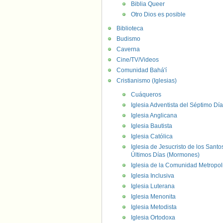
Biblia Queer
Otro Dios es posible
Biblioteca
Budismo
Caverna
Cine/TV/Videos
Comunidad Bahá'í
Cristianismo (Iglesias)
Cuáqueros
Iglesia Adventista del Séptimo Día
Iglesia Anglicana
Iglesia Bautista
Iglesia Católica
Iglesia de Jesucristo de los Santo
Últimos Días (Mormones)
Iglesia de la Comunidad Metropol
Iglesia Inclusiva
Iglesia Luterana
Iglesia Menonita
Iglesia Metodista
Iglesia Ortodoxa