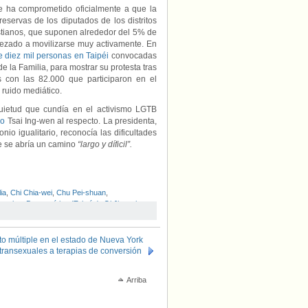
se ha comprometido oficialmente a que la
servas de los diputados de los distritos
istianos, que suponen alrededor del 5% de
ezado a movilizarse muy activamente. En
e diez mil personas en Taipéi
convocadas
e la Familia, para mostrar su protesta tras
 con las 82.000 que participaron en el
 ruido mediático.
uietud que cundía en el activismo LGTB
do
Tsai Ing-wen al respecto. La presidenta,
nio igualitario, reconocía las dificultades
ue se abría un camino
“largo y díficil”.
ia
,
Chi Chia-wei
,
Chu Pei-shuan
,
gresista Democrático (Taiwán)
,
Qi Jia-wei
,
to múltiple en el estado de Nueva York
transexuales a terapias de conversión
Arriba