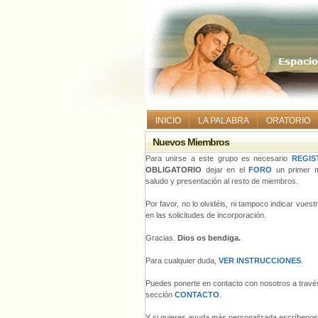
INICIO
LA PALABRA
ORATORIO
Nuevos Miembros
Para unirse a este grupo es necesario
REGIS
OBLIGATORIO
dejar en el
FORO
un primer m
saludo y presentación al resto de miembros.
Por favor, no lo olvidéis, ni tampoco indicar vues
en las solicitudes de incorporación.
Gracias.
Dios os bendiga.
Para cualquier duda,
VER INSTRUCCIONES
.
Puedes ponerte en contacto con nosotros a través
sección
CONTACTO
.
Y si quieres ayuda más personalizada escríbeno