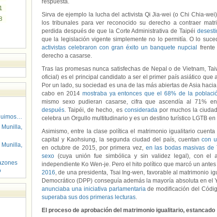
respuesta.
1
Sirva de ejemplo la lucha del activista Qi Jia-wei (o Chi Chia-we
8
los tribunales para ver reconocido su derecho a contraer mat
perdida después de que la Corte Administrativa de Taipéi
desest
que la legislación vigente simplemente no lo permitía. O lo su
activistas celebraron con gran éxito un banquete nupcial
frente
derecho a casarse.
Tras las promesas nunca satisfechas de Nepal o de Vietnam, Ta
oficial) es el principal candidato a ser el primer país asiático que
Por un lado, su sociedad es una de las más abiertas de Asia hacia
cabo en 2014
mostraba ya entonces que el 68% de la població
mismo sexo pudieran casarse, cifra que ascendía al 71% e
después
. Taipéi, de hecho, es
considerada
por muchos la ciud
guimos…
celebra un Orgullo multitudinario y es un destino turístico LGTB en 
 Munilla,
Asimismo, entre la clase política el matrimonio igualitario cuenta
capital y Kaohsiung, la segunda ciudad del país, cuentan
c
on u
 Munilla,
en octubre de 2015, por primera vez,
en las bodas masivas de T
sexo
(cuya unión fue simbólica y sin validez legal), con el 
azones
independiente Ko Wen-je. Pero el hito político que marcó un ante
o
2016
, de una presidenta, Tsai Ing-wen, favorable al matrimonio igu
Democrático (DPP) conseguía además la mayoría absoluta en el Y
anunciaba una iniciativa parlamentaria
de modificación del Códi
superaba sus dos primeras lecturas
.
El proceso de aprobación del matrimonio igualitario, estancado