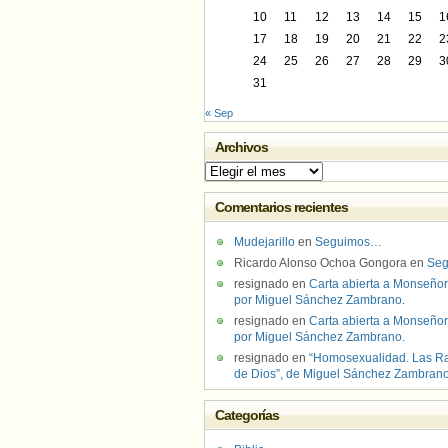
10
11
12
13
14
15
1
17
18
19
20
21
22
2
24
25
26
27
28
29
3
31
« Sep
Archivos
Archivos
Comentarios recientes
Mudejarillo
en
Seguimos…
Ricardo Alonso Ochoa Gongora
en
Se
resignado
en
Carta abierta a Monseñor
por Miguel Sánchez Zambrano.
resignado
en
Carta abierta a Monseñor
por Miguel Sánchez Zambrano.
resignado
en
“Homosexualidad. Las R
de Dios”, de Miguel Sánchez Zambran
Categorías