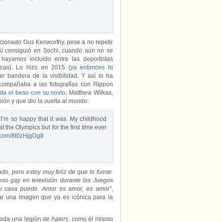
cionado Gus Kenworthy, pese a no repetir
sí consiguió en Sochi, cuando aún no se
hayamos incluido entre las deportistas
icas). Lo hizo en 2015 (
ya entonces lo
 bandera de la visibilidad. Y así lo ha
compañaba a las fotografías con Rippon
sta el beso con su novio
, Matthew Wilkas,
sión y que dio la vuelta al mundo:
 I’m so happy that it was. My childhood
the Olympics but for the first time ever
r.com/8t0zHjgDg8
o, pero estoy muy feliz de que lo fuese.
so gay en televisión durante los Juegos
su casa puede. Amor es amor, es amor”
,
r una imagen que ya es icónica para la
toda una legión de
haters
, como él mismo