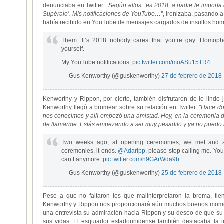
denunciaba en Twitter.
“Según ellos: ‘es 2018, a nadie le importa
Supéralo’. Mis notificaciones de YouTube…”
, ironizaba, pasando a
había recibido en YouTube de mensajes cargados de insultos ho
Them: It’s 2018 nobody cares that you’re gay. Homoph
yourself.
My YouTube notifications:
pic.twitter.com/moASu15TR4
— Gus Kenworthy (@guskenworthy)
27 de febrero de 2018
Kenworthy y Rippon, por cierto, también disfrutaron de lo lindo
Kenworthy llegó a bromear sobre su relación en Twitter:
“Hace do
nos conocimos y allí empezó una amistad. Hoy, en la ceremonia 
de llamarme. Estás empezando a ser muy pesadito y ya no puedo
Two weeks ago, at opening ceremonies, we met and a 
ceremonies, it ends.
@Adaripp
, please stop calling me. You’
can’t anymore.
pic.twitter.com/h9GArWda9b
— Gus Kenworthy (@guskenworthy)
25 de febrero de 2018
Pese a que no faltaron los que malinterpretaron la broma, tie
Kenworthy y Rippon nos proporcionará aún muchos buenos mome
una entrevista su admiración hacia Rippon y su deseo de que su
sus vidas. El esquiador estadounidense también destacaba la