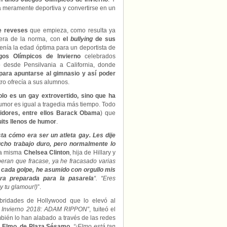
a meramente deportiva y convertirse en un
de reveses
que empieza, como resulta ya
uera de la norma, con
el
bullying
de sus
enía la edad óptima para un deportista de
gos Olímpicos de Invierno
celebrados
desde Pensilvania a California, donde
para apuntarse al gimnasio y así poder
ro ofrecía a sus alumnos.
solo es un gay extrovertido, sino que ha
humor es igual a tragedia más tiempo. Todo
idores, entre ellos Barack Obama
) que
uits llenos de humor
.
a cómo era ser un atleta gay. Les dije
ucho trabajo duro, pero normalmente lo
 la misma
Chelsea Clinton
, hija de Hillary y
peran que fracase, ya he fracasado varias
 cada golpe, he asumido con orgullo mis
ra preparada para la pasarela
“. “Eres
y tu glamour!)
”.
bridades de Hollywood que lo elevó al
e Invierno 2018: ADAM RIPPON”
, tuiteó el
bién lo han alabado a través de las redes
o
Elmo, de Plaza Sésamo
.
“¡Elmo está tan