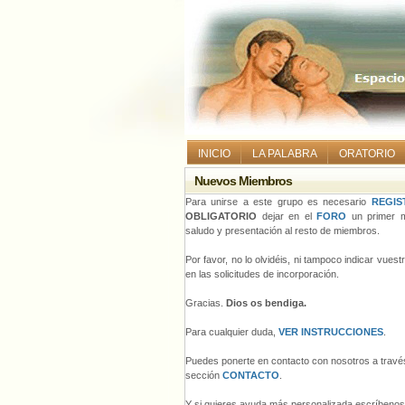
INICIO
LA PALABRA
ORATORIO
Nuevos Miembros
Para unirse a este grupo es necesario
REGIS
OBLIGATORIO
dejar en el
FORO
un primer m
saludo y presentación al resto de miembros.
Por favor, no lo olvidéis, ni tampoco indicar vues
en las solicitudes de incorporación.
Gracias.
Dios os bendiga.
Para cualquier duda,
VER INSTRUCCIONES
.
Puedes ponerte en contacto con nosotros a través
sección
CONTACTO
.
Y si quieres ayuda más personalizada escríbeno