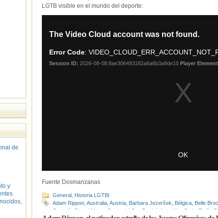
LGTB visible en el mundo del deporte:
sonal de
Fuente Dosmanzanas
to y
entes
General
,
Historia LGTBI
nocidos,
Adam Rippon
,
Australia
,
Austria
,
Barbara Jezeršek
,
Bélgica
,
Belle Bro
Canadá
,
Cheryl Maas
,
Corea del Sur
,
Daniela Iraschko-Stolz
,
Emilia 