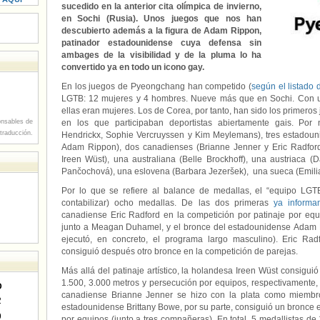
sucedido en la anterior cita olímpica de invierno,
en Sochi (Rusia). Unos juegos que nos han
descubierto además a la figura de Adam Rippon,
patinador estadounidense cuya defensa sin
ambages de la visibilidad y de la pluma lo ha
convertido ya en todo un icono gay.
En los juegos de Pyeongchang han competido (
según el listado 
LGTB: 12 mujeres y 4 hombres. Nueve más que en Sochi. Con un
ellas eran mujeres. Los de Corea, por tanto, han sido los primeros 
nsables de
en los que participaban deportistas abiertamente gais. Por n
 traducción.
Hendrickx, Sophie Vercruyssen y Kim Meylemans), tres estadoun
Adam Rippon), dos canadienses (Brianne Jenner y Eric Radford
Ireen Wüst), una australiana (Belle Brockhoff), una austriaca (
Pančochová), una eslovena (Barbara Jezeršek), una sueca (Emilia
Por lo que se refiere al balance de medallas, el “equipo L
contabilizar) ocho medallas. De las dos primeras
ya inform
canadiense Eric Radford en la competición por patinaje por eq
junto a Meagan Duhamel, y el bronce del estadounidense Adam 
ejecutó, en concreto, el programa largo masculino). Eric R
consiguió después otro bronce en la competición de parejas.
Más allá del patinaje artístico, la holandesa Ireen Wüst consigui
1.500, 3.000 metros y persecución por equipos, respectivamente, 
D
canadiense Brianne Jenner se hizo con la plata como miembr
2
estadounidense Brittany Bowe, por su parte, consiguió un bronce e
9
por equipos (junto a tres compañeras). En total, 5 medallistas d