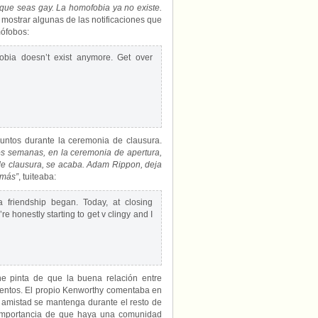
 que seas gay. La homofobia ya no existe.
 mostrar algunas de las notificaciones que
mófobos:
obia doesn’t exist anymore. Get over
 juntos durante la ceremonia de clausura.
s semanas, en la ceremonia de apertura,
de clausura, se acaba. Adam Rippon, deja
 más”
, tuiteaba:
friendship began. Today, at closing
re honestly starting to get v clingy and I
ne pinta de que la buena relación entre
ntos. El propio Kenworthy comentaba en
 amistad se mantenga durante el resto de
 importancia de que haya una comunidad