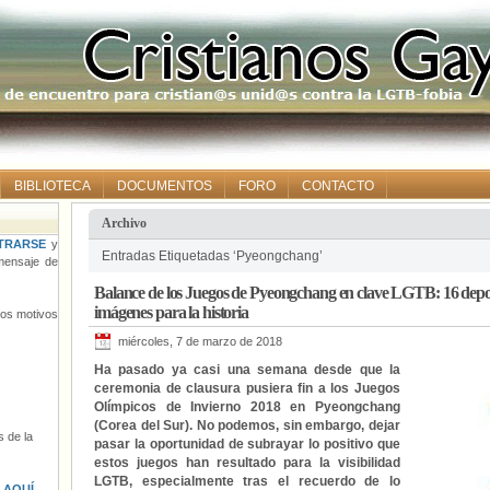
BIBLIOTECA
DOCUMENTOS
FORO
CONTACTO
Archivo
TRARSE
y
Entradas Etiquetadas ‘Pyeongchang’
ensaje de
Balance de los Juegos de Pyeongchang en clave LGTB: 16 deportis
imágenes para la historia
tros motivos
miércoles, 7 de marzo de 2018
Ha pasado ya casi una semana desde que la
ceremonia de clausura pusiera fin a los Juegos
Olímpicos de Invierno 2018 en Pyeongchang
(Corea del Sur). No podemos, sin embargo, dejar
 de la
pasar la oportunidad de subrayar lo positivo que
estos juegos han resultado para la visibilidad
LGTB, especialmente tras el recuerdo de lo
s
AQUÍ