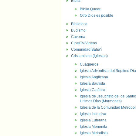
Biblia
Biblia Queer
Otro Dios es posible
Biblioteca
Budismo
Caverna
Cine/TV/Videos
Comunidad Bahá'í
Cristianismo (Iglesias)
Cuáqueros
Iglesia Adventista del Séptimo Día
Iglesia Anglicana
Iglesia Bautista
Iglesia Católica
Iglesia de Jesucristo de los Santo
Últimos Días (Mormones)
Iglesia de la Comunidad Metropol
Iglesia Inclusiva
Iglesia Luterana
Iglesia Menonita
Iglesia Metodista