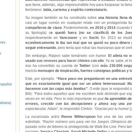
que tiene, además, algo imprescindible hoy para traspasar la fam
fenómeno:
labia, carisma y espíritu contestatario
.
Su imagen también se ha construido sobre
una historia llena 
casi un lugar común en cualquier relato con un protagonista f
compañeros de clase
. Posteriormente,
en 2010 y 2014
(cuando t
su tipología) s
e quedó fuera (no se clasificó) de los Jue
respectivamente en
Vancouver
y en
Sochi
. En 2013 se mudó 
 rev.
económicamente le iba tan mal que se gastó su poco dinero 
seguir entrenando
, pero tenía que robar las manzanas que el cent
o
Sin embargo, Rippon sabe tomárselo con humor.
El atleta no 
usado sus reveses para hacer chistes con ello
. Ya se sabe, el 
eso ha convertido su cuenta de
Twitter
(con
más 230.000 segu
mezcla
mensajes de inspiración, fuertes consignas políticas y t
Este, por ejemplo:
“Hace poco me preguntaron en una entrevist
que es exactamente igual que ser un atleta heterosexual. M
spañol
hacemos con las cejas más bonitas”
. O este (que le respondió
Bill):
“Para todos aquellos que me escriben tuits diciendo que es
veces en mi vida. Pero lo más importante es que
he aprendido de
sbiana)
errores, crecido con las decepciones y ahora soy una zor
espectacular, Adam”
, le respondió Clinton.
“Gracias por tu humor (¡
La oscarizada actriz
Reese Witherspoon
fue una de las cele
estrellato.
“Razón número uno para ver los Juegos Olímpicos d
pasado ocho de febrero la protagonista de Walk the Line. Pero tam
sociales
Jessica Chastain
,
Sarah Michelle Gellar
o el mismísim