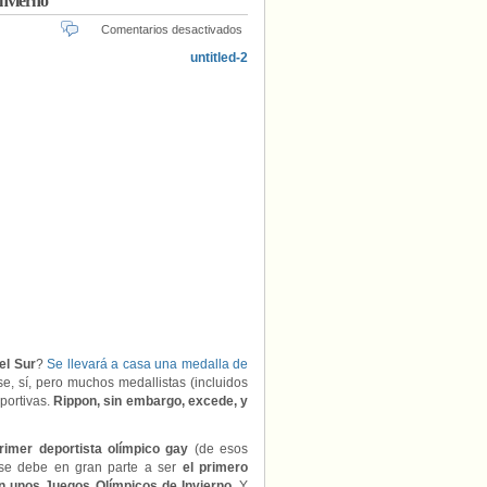
Invierno
lo
,
Holanda
,
Ireen Wüst
,
Jorik Hendrickx
,
l
,
Mike Pence
,
Patinaje
,
Patinaje de
en
Comentarios desactivados
ie Vercruyssen
,
Suecia
,
Suiza
,
Videos
,
Adam
Rippon,
el
patinador
estrella
de
los
Juegos
Olímpicos
de
Invierno
el Sur
?
Se llevará a casa una medalla de
e, sí, pero muchos medallistas (incluidos
portivas.
Rippon, sin embargo, excede, y
rimer deportista olímpico gay
(de esos
í se debe en gran parte a ser
el primero
n unos Juegos Olímpicos de Invierno
. Y