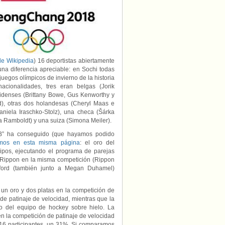
LGTB:
16
deportistas
visibles,
8
medallas
y
varias
de Wikipedia
) 16 deportistas abiertamente
imágenes
a diferencia apreciable: en Sochi todas
para
juegos olímpicos de invierno de la historia
la
acionalidades, tres eran belgas (Jorik
historia
idenses (Brittany Bowe, Gus Kenworthy y
), otras dos holandesas (Cheryl Maas e
Daniela Iraschko-Stolz), una checa (Šárka
 Ramboldt) y una suiza (Simona Meiler).
GTB” ha conseguido (que hayamos podido
amos en esta misma página
: el oro del
uipos, ejecutando el programa de parejas
Rippon en la misma competición (Rippon
adford (también junto a Megan Duhamel)
ó un oro y dos platas en la competición de
de patinaje de velocidad, mientras que la
o del equipo de hockey sobre hielo. La
n la competición de patinaje de velocidad
e 16 participantes, un 31%. Si comparamos