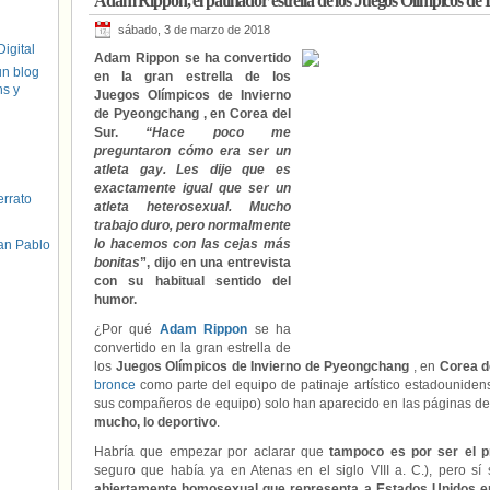
Adam Rippon, el patinador estrella de los Juegos Olímpicos de 
Esquí acrobático
,
Estados Unidos
,
Gus Kenworthy
,
Hockey sobre hie
Juegos Olímpicos
,
Kim Meylemans
,
Matthew Wilkas
,
Meagan Duhame
sábado, 3 de marzo de 2018
velocidad
,
Pyeongchang
,
República Checa
,
Šárka Pančochová
,
Soph
igital
Visibilidad bisexual
,
visibilidad lésbica
,
Visibilidad LGTBI
Adam Rippon se ha convertido
un blog
en la gran estrella de los
hs y
Juegos Olímpicos de Invierno
de Pyeongchang , en Corea del
Sur.
“Hace poco me
preguntaron cómo era ser un
atleta gay. Les dije que es
exactamente igual que ser un
errato
atleta heterosexual. Mucho
trabajo duro, pero normalmente
lo hacemos con las cejas más
an Pablo
bonitas
”, dijo en una entrevista
con su habitual sentido del
humor.
¿Por qué
Adam Rippon
se ha
convertido en la gran estrella de
los
Juegos Olímpicos de Invierno de Pyeongchang
, en
Corea d
bronce
como parte del equipo de patinaje artístico estadounidens
sus compañeros de equipo) solo han aparecido en las páginas de
mucho, lo deportivo
.
Habría que empezar por aclarar que
tampoco es por ser el p
seguro que había ya en Atenas en el siglo VIII a. C.), pero s
abiertamente homosexual que representa a Estados Unidos e