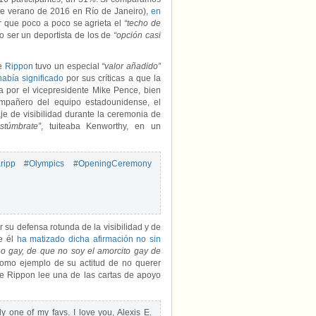
 de verano de 2016 en Río de Janeiro),
en
ar que poco a poco se agrieta el
“techo de
o ser un deportista de los de
“opción casi
e
Rippon
tuvo un especial
“valor añadido”
había significado
por sus críticas a que la
 por el vicepresidente Mike Pence, bien
ompañero del equipo estadounidense, el
e de visibilidad durante la ceremonia de
túmbrate”
, tuiteaba Kenworthy, en un
ripp
#Olympics
#OpeningCeremony
r su defensa rotunda de la visibilidad y de
e él
ha matizado dicha afirmación no sin
o gay, de que no soy el amorcito gay de
como ejemplo de su actitud de no querer
que Rippon lee una de las cartas de apoyo
ely one of my favs. I love you, Alexis E.