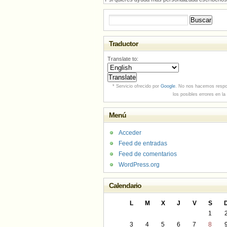
Buscar:
Traductor
Translate to:
* Servicio ofrecido por
Google
. No nos hacemos respo
los posibles errores en la
Menú
Acceder
Feed de entradas
Feed de comentarios
WordPress.org
Calendario
L
M
X
J
V
S
1
3
4
5
6
7
8