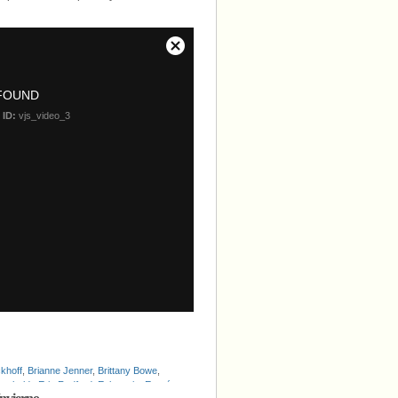
ckhoff
,
Brianne Jenner
,
Brittany Bowe
,
Ramboldt
,
Eric Radford
,
Eslovenia
,
Esquí
,