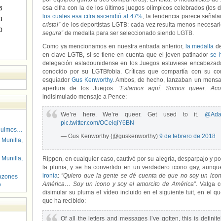
esa cifra con la de los últimos juegos olímpicos celebrados (los
6
los cuales esa cifra ascendió al 47%
, la tendencia parece señal
3
cristal”
de los deportistas LGTB: cada vez resulta menos necesari
0
segura”
de medalla para ser seleccionado siendo LGTB.
Como ya mencionamos en nuestra entrada anterior,
la medalla
d
en clave LGTB, si se tiene en cuenta que el joven patinador
se 
delegación estadounidense en los Juegos estuviese encabezada
conocido por su LGTBfobia. Críticas que compartía con su c
esquiador
Gus Kenworthy
. Ambos, de hecho, lanzaban un mensaj
apertura de los Juegos.
“Estamos aquí. Somos queer. Acos
indisimulado mensaje a Pence:
We’re here. We’re queer. Get used to it.
@Ada
pic.twitter.com/OCeiqiY6BN
guimos…
— Gus Kenworthy (@guskenworthy)
9 de febrero de 2018
 Munilla,
 Munilla,
Rippon, en cualquier caso, cautivó por su alegría, desparpajo y po
la pluma, y se ha convertido en un verdadero icono gay, aunqu
ironía
:
“Quiero que la gente se dé cuenta de que no soy un icon
azones
América… Soy un icono y soy el amorcito de América”
. Valga 
o
disimular su pluma el vídeo incluido en el siguiente tuit, en el 
que ha recibido:
Of all the letters and messages I’ve gotten, this is definit