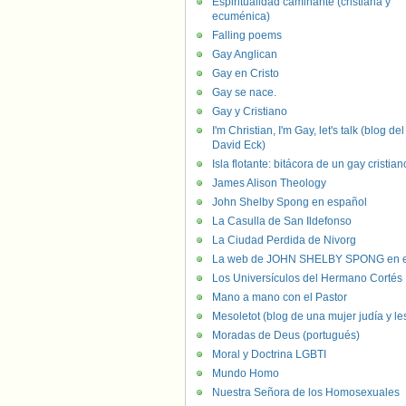
Espiritualidad caminante (cristiana y
ecuménica)
Falling poems
Gay Anglican
Gay en Cristo
Gay se nace.
Gay y Cristiano
I'm Christian, I'm Gay, let's talk (blog del
David Eck)
Isla flotante: bitácora de un gay cristian
James Alison Theology
John Shelby Spong en español
La Casulla de San Ildefonso
La Ciudad Perdida de Nivorg
La web de JOHN SHELBY SPONG en e
Los Universículos del Hermano Cortés
Mano a mano con el Pastor
Mesoletot (blog de una mujer judía y le
Moradas de Deus (portugués)
Moral y Doctrina LGBTI
Mundo Homo
Nuestra Señora de los Homosexuales