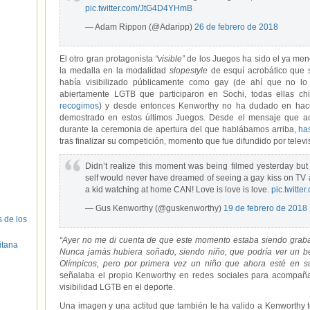
pic.twitter.com/JtG4D4YHmB
— Adam Rippon (@Adaripp)
26 de febrero de 2018
El otro gran protagonista
“visible”
de los Juegos ha sido el ya men
la medalla en la modalidad
slopestyle
de esquí acrobático que 
había visibilizado públicamente como gay (de ahí que no lo 
abiertamente LGTB que participaron en Sochi, todas ellas ch
recogimos
) y desde entonces Kenworthy no ha dudado en hacer
demostrado en estos últimos Juegos. Desde el mensaje que a
durante la ceremonia de apertura del que hablábamos arriba,
ha
tras finalizar su competición, momento que fue difundido por televi
Didn’t realize this moment was being filmed yesterday but
self would never have dreamed of seeing a gay kiss on TV at 
a kid watching at home CAN! Love is love is love.
pic.twitte
— Gus Kenworthy (@guskenworthy)
19 de febrero de 2018
s de los
“Ayer no me di cuenta de que este momento estaba siendo grabad
itana
Nunca jamás hubiera soñado, siendo niño, que podría ver un be
Olímpicos, pero por primera vez un niño que ahora esté en 
señalaba el propio Kenworthy en redes sociales para acompaña
visibilidad LGTB en el deporte.
Una imagen y una actitud que también le ha valido a Kenworthy 