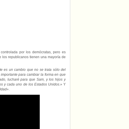
la
igualdad
LGBT
controlada por los demócratas, pero es
e los republicanos tienen una mayoría de
te es un cambio que no se trata sólo del
 importante para cambiar la forma en que
ado, lucharé para que Sam, y los hijos y
os y cada uno de los Estados Unidos
.» Y
aldad»
.