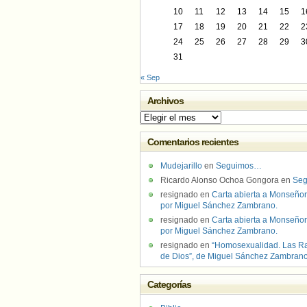
10
11
12
13
14
15
1
17
18
19
20
21
22
2
24
25
26
27
28
29
3
31
« Sep
Archivos
Archivos
Comentarios recientes
Mudejarillo
en
Seguimos…
Ricardo Alonso Ochoa Gongora
en
Se
resignado
en
Carta abierta a Monseñor
por Miguel Sánchez Zambrano.
resignado
en
Carta abierta a Monseñor
por Miguel Sánchez Zambrano.
resignado
en
“Homosexualidad. Las R
de Dios”, de Miguel Sánchez Zambran
Categorías