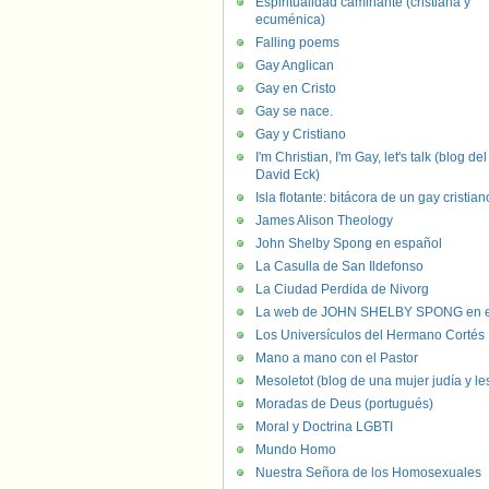
Espiritualidad caminante (cristiana y
ecuménica)
Falling poems
Gay Anglican
Gay en Cristo
Gay se nace.
Gay y Cristiano
I'm Christian, I'm Gay, let's talk (blog del
David Eck)
Isla flotante: bitácora de un gay cristian
James Alison Theology
John Shelby Spong en español
La Casulla de San Ildefonso
La Ciudad Perdida de Nivorg
La web de JOHN SHELBY SPONG en e
Los Universículos del Hermano Cortés
Mano a mano con el Pastor
Mesoletot (blog de una mujer judía y le
Moradas de Deus (portugués)
Moral y Doctrina LGBTI
Mundo Homo
Nuestra Señora de los Homosexuales