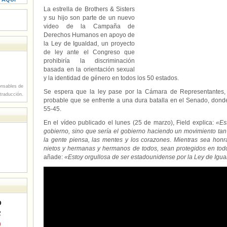
La estrella de Brothers & Sisters
y su hijo son parte de un nuevo
video de la Campaña de
Derechos Humanos en apoyo de
la Ley de Igualdad, un proyecto
de ley ante el Congreso que
prohibiría la discriminación
basada en la orientación sexual
y la identidad de género en todos los 50 estados.
nsables de
Se espera que la ley pase por la Cámara de Representantes, 
 traducción.
probable que se enfrente a una dura batalla en el Senado, dond
55-45.
En el vídeo publicado el lunes (25 de marzo), Field explica:
«Es
gobierno, sino que sería el gobierno haciendo un movimiento tan
la gente piensa, las mentes y los corazones
.
Mientras sea honr
nietos y hermanas y hermanos de todos, sean protegidos en tod
añade:
«Estoy orgullosa de ser estadounidense por la Ley de Igu
D
2
9