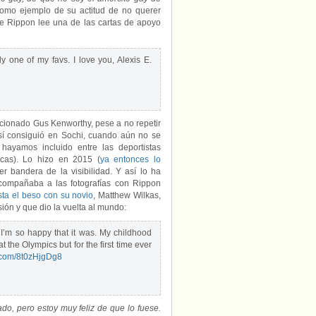
como ejemplo de su actitud de no querer
que Rippon lee una de las cartas de apoyo
ely one of my favs. I love you, Alexis E.
cionado Gus Kenworthy, pese a no repetir
sí consiguió en Sochi, cuando aún no se
hayamos incluido entre las deportistas
icas). Lo hizo en 2015 (
ya entonces lo
 bandera de la visibilidad. Y así lo ha
compañaba a las fotografías con Rippon
sta el beso con su novio
, Matthew Wilkas,
sión y que dio la vuelta al mundo:
 I’m so happy that it was. My childhood
the Olympics but for the first time ever
r.com/8t0zHjgDg8
o, pero estoy muy feliz de que lo fuese.