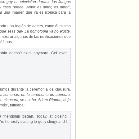
so gay en televisión durante los Juegos
su casa puede. Amor es amor, es amor”
,
r una imagen que ya es icónica para la
toda una legión de
haters
, como él mismo
 que seas gay. La homofobia ya no existe.
 mostrar algunas de las notificaciones que
mófobos:
obia doesn’t exist anymore. Get over
 juntos durante la ceremonia de clausura.
s semanas, en la ceremonia de apertura,
de clausura, se acaba. Adam Rippon, deja
 más”
, tuiteaba:
friendship began. Today, at closing
re honestly starting to get v clingy and I