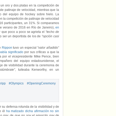
ó un oro y dos platas en la competición de
de patinaje de velocidad, mientras que la
o del equipo de hockey sobre hielo. La
n la competición de patinaje de velocidad
e 16 participantes, un 31%. Si comparamos
 de verano de 2016 en Río de Janeiro),
en
ar que poco a poco se agrieta el
“techo de
o ser un deportista de los de
“opción casi
e
Rippon
tuvo un especial
“valor añadido”
había significado
por sus críticas a que la
 por el vicepresidente Mike Pence, bien
ompañero del equipo estadounidense, el
e de visibilidad durante la ceremonia de
túmbrate”
, tuiteaba Kenworthy, en un
ripp
#Olympics
#OpeningCeremony
r su defensa rotunda de la visibilidad y de
e él
ha matizado dicha afirmación no sin
o gay, de que no soy el amorcito gay de