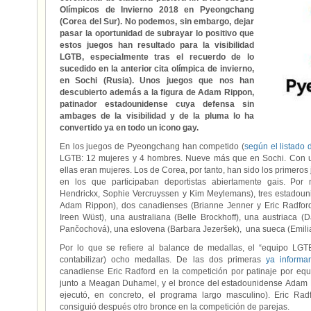
Olímpicos de Invierno 2018 en Pyeongchang
(Corea del Sur). No podemos, sin embargo, dejar
pasar la oportunidad de subrayar lo positivo que
estos juegos han resultado para la visibilidad
LGTB, especialmente tras el recuerdo de lo
sucedido en la anterior cita olímpica de invierno,
en Sochi (Rusia). Unos juegos que nos han
descubierto además a la figura de Adam Rippon,
patinador estadounidense cuya defensa sin
ambages de la visibilidad y de la pluma lo ha
convertido ya en todo un icono gay.
En los juegos de Pyeongchang han competido (
según el listado 
LGTB: 12 mujeres y 4 hombres. Nueve más que en Sochi. Con un
ellas eran mujeres. Los de Corea, por tanto, han sido los primeros 
en los que participaban deportistas abiertamente gais. Por n
Hendrickx, Sophie Vercruyssen y Kim Meylemans), tres estadoun
Adam Rippon), dos canadienses (Brianne Jenner y Eric Radford
Ireen Wüst), una australiana (Belle Brockhoff), una austriaca (
Pančochová), una eslovena (Barbara Jezeršek), una sueca (Emilia
Por lo que se refiere al balance de medallas, el “equipo L
contabilizar) ocho medallas. De las dos primeras
ya inform
canadiense Eric Radford en la competición por patinaje por eq
junto a Meagan Duhamel, y el bronce del estadounidense Adam 
ejecutó, en concreto, el programa largo masculino). Eric R
consiguió después otro bronce en la competición de parejas.