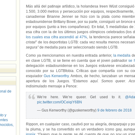
Más allá del patinaje artístico, la holandesa Ireen Wüst consigui
1.500, 3.000 metros y persecución por equipos, respectivamente, 
canadiense Brianne Jenner se hizo con la plata como miembr
estadounidense Brittany Bowe, por su parte, consiguió un bronce e
por equipos (junto a tres compañeras). En total, 5 medallistas d
esa cifra con la de los últimos juegos olímpicos celebrados (los
los cuales esa cifra ascendió al 47%
, la tendencia parece señal
cristal”
de los deportistas LGTB: cada vez resulta menos necesari
segura”
de medalla para ser seleccionado siendo LGTB.
Como ya mencionamos en nuestra entrada anterior,
la medalla
d
en clave LGTB, si se tiene en cuenta que el joven patinador
se 
delegación estadounidense en los Juegos estuviese encabezada
conocido por su LGTBfobia. Críticas que compartía con su c
esquiador
Gus Kenworthy
. Ambos, de hecho, lanzaban un mensaj
apertura de los Juegos.
“Estamos aquí. Somos queer. Acos
indisimulado mensaje a Pence:
sonal de
We’re here. We’re queer. Get used to it.
@Ada
pic.twitter.com/OCeiqiY6BN
— Gus Kenworthy (@guskenworthy)
9 de febrero de 2018
to y
entes
Rippon, en cualquier caso, cautivó por su alegría, desparpajo y po
nocidos,
la pluma, y se ha convertido en un verdadero icono gay, aunqu
ironía
:
“Quiero que la gente se dé cuenta de que no soy un icon