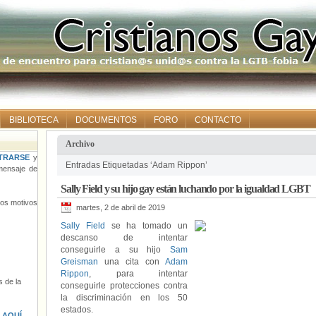
BIBLIOTECA
DOCUMENTOS
FORO
CONTACTO
Archivo
TRARSE
y
Entradas Etiquetadas ‘Adam Rippon’
ensaje de
Sally Field y su hijo gay están luchando por la igualdad LGBT
tros motivos
martes, 2 de abril de 2019
Sally Field
se ha tomado un
descanso de intentar
conseguirle a su hijo
Sam
Greisman
una cita con
Adam
Rippon
, para intentar
 de la
conseguirle protecciones contra
la discriminación en los 50
estados.
s
AQUÍ