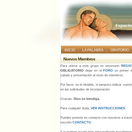
INICIO
LA PALABRA
ORATORIO
Nuevos Miembros
Para unirse a este grupo es necesario
REGIS
OBLIGATORIO
dejar en el
FORO
un primer m
saludo y presentación al resto de miembros.
Por favor, no lo olvidéis, ni tampoco indicar vues
en las solicitudes de incorporación.
Gracias.
Dios os bendiga.
Para cualquier duda,
VER INSTRUCCIONES
.
Puedes ponerte en contacto con nosotros a través
sección
CONTACTO
.
Y si quieres ayuda más personalizada escríbeno