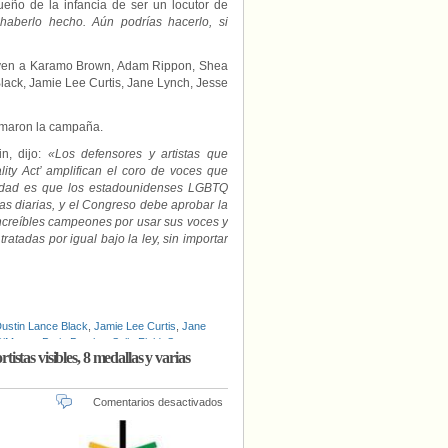
eño de la infancia de ser un locutor de
aberlo hecho. Aún podrías hacerlo, si
cluyen a Karamo Brown, Adam Rippon, Shea
lack, Jamie Lee Curtis, Jane Lynch, Jesse
ilmaron la campaña.
, dijo:
«Los defensores y artistas que
ity Act’ amplifican el coro de voces que
lidad es que los estadounidenses LGBTQ
das diarias, y el Congreso debe aprobar la
ncreíbles campeones por usar sus voces y
atadas por igual bajo la ley, sin importar
ustin Lance Black
,
Jamie Lee Curtis
,
Jane
DiMarco
,
Paris Barclay
,
Sally Field
,
Sam
tas visibles, 8 medallas y varias
en
Comentarios desactivados
Balance
de