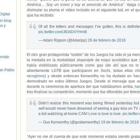
América… Soy un icono y soy el amorcito de América”
. Valga 
disimular su pluma el vídeo incluido en el siguiente tuit, en el 
igital
que ha recibido:
un blog
hs y
Of all the letters and messages I’ve gotten, this is definit
pic.twitter.com/JtG4D4YHmB
— Adam Rippon (@Adaripp)
26 de febrero de 2018
El otro gran protagonista
“visible”
de los Juegos ha sido el ya men
errato
la medalla en la modalidad
slopestyle
de esquí acrobático que 
había visibilizado públicamente como gay (de ahí que no lo 
an Pablo
abiertamente LGTB que participaron en Sochi, todas ellas ch
recogimos
) y desde entonces Kenworthy no ha dudado en hacer
demostrado en estos últimos Juegos. Desde el mensaje que a
durante la ceremonia de apertura del que hablábamos arriba,
ha
tras finalizar su competición, momento que fue difundido por televi
Didn’t realize this moment was being filmed yesterday but
self would never have dreamed of seeing a gay kiss on TV at 
a kid watching at home CAN! Love is love is love.
pic.twitte
— Gus Kenworthy (@guskenworthy)
19 de febrero de 2018
“Ayer no me di cuenta de que este momento estaba siendo grabad