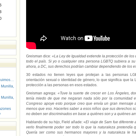
6
3
0
Greisman dice:
«La Ley de Igualdad extiende la protección de los
todo el país. Si yo o cualquier otra persona LGBTQ subiera a s
ahora, a DC, sus derechos podrían cambiar dependiendo de los e
30 estados no tienen leyes que protejan a las personas LG
guimos…
orientación sexual o identidad de género, lo que significa que la 
protección a las personas en esos estados.
 Munilla,
Greisman agrega:
«Tuve la suerte de crecer en Los Ángeles, do
 Munilla,
tenía miedo de que me negaran nada sólo por la comunidad en
Congreso apoye esto porque creo que envía un gran mensaje al
azones
menos que eso. Hacerles saber a esos niños que sus derechos s
o
no deben ser discriminados en base a quiénes son y a quiénes a
Hablando de su hijo, Field añade: «
El viaje de Sam fue diferente
verlo finalmente poder ser todo lo que la naturaleza pretendía q
Quería ser como sus hermanos mayores y la naturaleza le h