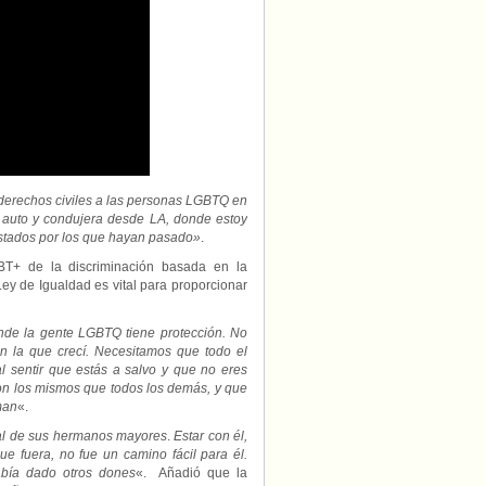
 derechos civiles a las personas LGBTQ en
u auto y condujera desde LA, donde estoy
stados por los que hayan pasado»
.
BT+ de la discriminación basada en la
Ley de Igualdad es vital para proporcionar
nde la gente LGBTQ tiene protección. No
 la que crecí. Necesitamos que todo el
 sentir que estás a salvo y que no eres
on los mismos que todos los demás, y que
man
«.
 al de sus hermanos mayores
.
Estar con él,
ue fuera, no fue un camino fácil para él.
abía dado otros dones
«. Añadió que la