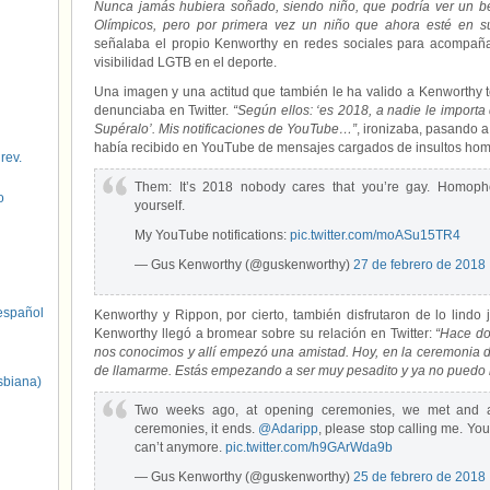
Nunca jamás hubiera soñado, siendo niño, que podría ver un be
Olímpicos, pero por primera vez un niño que ahora esté en 
señalaba el propio Kenworthy en redes sociales para acompaña
visibilidad LGTB en el deporte.
Una imagen y una actitud que también le ha valido a Kenworthy 
denunciaba en Twitter.
“Según ellos: ‘es 2018, a nadie le importa
Supéralo’. Mis notificaciones de YouTube…”
, ironizaba, pasando a
había recibido en YouTube de mensajes cargados de insultos ho
 rev.
Them: It’s 2018 nobody cares that you’re gay. Homoph
o
yourself.
My YouTube notifications:
pic.twitter.com/moASu15TR4
— Gus Kenworthy (@guskenworthy)
27 de febrero de 2018
spañol
Kenworthy y Rippon, por cierto, también disfrutaron de lo lindo
Kenworthy llegó a bromear sobre su relación en Twitter:
“Hace do
nos conocimos y allí empezó una amistad. Hoy, en la ceremonia 
de llamarme. Estás empezando a ser muy pesadito y ya no puedo
sbiana)
Two weeks ago, at opening ceremonies, we met and a 
ceremonies, it ends.
@Adaripp
, please stop calling me. You’
can’t anymore.
pic.twitter.com/h9GArWda9b
— Gus Kenworthy (@guskenworthy)
25 de febrero de 2018