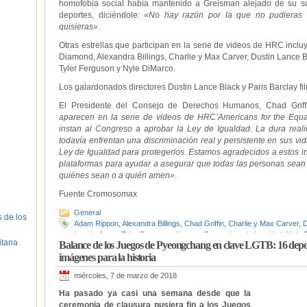
homofobia social había mantenido a Greisman alejado de su su
deportes, diciéndole:
«No hay razón por la que no pudieras h
quisieras»
.
Otras estrellas que participan en la serie de videos de HRC in
Diamond, Alexandra Billings, Charlie y Max Carver, Dustin Lance B
Tyler Ferguson y Nyle DiMarco.
Los galardonados directores Dustin Lance Black y Paris Barclay f
El Presidente del Consejo de Derechos Humanos, Chad Griffin
aparecen en la serie de videos de HRC’Americans for the Equal
instan al Congreso a aprobar la Ley de Igualdad. La dura rea
todavía enfrentan una discriminación real y persistente en sus vi
Ley de Igualdad para protegerlos. Estamos agradecidos a estos i
plataformas para ayudar a asegurar que todas las personas sean tr
quiénes sean o a quién amen».
Fuente Cromosomax
General
s de los
Adam Rippon
,
Alexandra Billings
,
Chad Griffin
,
Charlie y Max Carver
,
D
Lynch
,
Jesse Tyler Ferguson
,
Karamo Brown
,
Ley de Igualdad
,
Nyle 
itana
Balance de los Juegos de Pyeongchang en clave LGTB: 16 deportis
Greisman
,
Shea Diamond
imágenes para la historia
miércoles, 7 de marzo de 2018
Ha pasado ya casi una semana desde que la
ceremonia de clausura pusiera fin a los Juegos