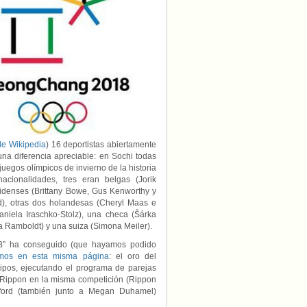
los
Juegos
de
Pyeongchang
en
clave
LGTB:
16
deportistas
visibles,
8
medallas
y
varias
de Wikipedia
) 16 deportistas abiertamente
imágenes
a diferencia apreciable: en Sochi todas
para
juegos olímpicos de invierno de la historia
la
acionalidades, tres eran belgas (Jorik
historia
idenses (Brittany Bowe, Gus Kenworthy y
), otras dos holandesas (Cheryl Maas e
Daniela Iraschko-Stolz), una checa (Šárka
 Ramboldt) y una suiza (Simona Meiler).
GTB” ha conseguido (que hayamos podido
amos en esta misma página
: el oro del
uipos, ejecutando el programa de parejas
Rippon en la misma competición (Rippon
adford (también junto a Megan Duhamel)