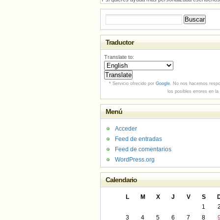
Buscar:
Traductor
Translate to:
* Servicio ofrecido por
Google
. No nos hacemos respo
los posibles errores en la
Menú
Acceder
Feed de entradas
Feed de comentarios
WordPress.org
Calendario
L
M
X
J
V
S
1
3
4
5
6
7
8