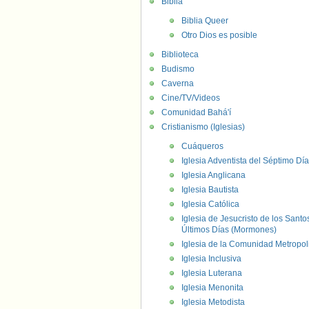
Biblia
Biblia Queer
Otro Dios es posible
Biblioteca
Budismo
Caverna
Cine/TV/Videos
Comunidad Bahá'í
Cristianismo (Iglesias)
Cuáqueros
Iglesia Adventista del Séptimo Día
Iglesia Anglicana
Iglesia Bautista
Iglesia Católica
Iglesia de Jesucristo de los Santo
Últimos Días (Mormones)
Iglesia de la Comunidad Metropol
Iglesia Inclusiva
Iglesia Luterana
Iglesia Menonita
Iglesia Metodista