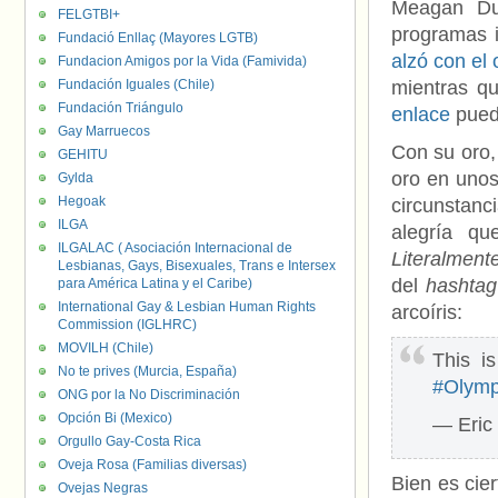
Meagan Duh
FELGTBI+
programas i
Fundació Enllaç (Mayores LGTB)
alzó con el 
Fundacion Amigos por la Vida (Famivida)
Fundación Iguales (Chile)
mientras q
Fundación Triángulo
enlace
puede
Gay Marruecos
Con su oro,
GEHITU
oro en unos
Gylda
Hegoak
circunstanc
ILGA
alegría q
ILGALAC ( Asociación Internacional de
Literalment
Lesbianas, Gays, Bisexuales, Trans e Intersex
del
hashtag
para América Latina y el Caribe)
International Gay & Lesbian Human Rights
arcoíris:
Commission (IGLHRC)
MOVILH (Chile)
This is
No te prives (Murcia, España)
#Olymp
ONG por la No Discriminación
Opción Bi (Mexico)
— Eric
Orgullo Gay-Costa Rica
Oveja Rosa (Familias diversas)
Bien es cie
Ovejas Negras