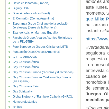
amor es am
David et Jonathan (Francia)
este lunes
Dignity USA
momento. S
Diversidade católica (Brasil)
que
Mike 
El Centurión (Centu, Argentina)
Esperanza Grupo Cristiano de la sociación
ha lanzado
Jerelesgay (Jerez de la Frontera)
instante
«ta
Evangelicals for Marriage Equality
Facebook Grupo Área de Asuntos Religiosos
https://ww
de la FELGTBI+
«Verdader
Foro Europeo de Grupos Cristianos LGTB
Fundación Otras Ovejas (Argentina)
seguidora 
G. E. C. ABRAZOS
respuesta u
Gay Christian África
la represen
Gay Christian África
entrevista 
Gay Christian Europe (recursos y direcciones)
cuando se h
Gay Christian Europe- Cristiano Gay Europa
(en español)
homofobia i
Gay Christians Exist
de semana,
Gay Spirituality
Juegos Ol
Global Network of Rainbow Catholic (GNRC),
medallas pa
Homoprotestantes
Ichthys
«Eso es alg