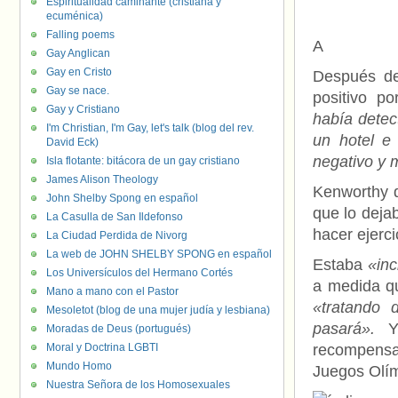
Espiritualidad caminante (cristiana y
ecuménica)
Falling poems
A
Gay Anglican
Gay en Cristo
Después de
Gay se nace.
positivo p
Gay y Cristiano
había detec
I'm Christian, I'm Gay, let's talk (blog del rev.
un hotel e
David Eck)
negativo y m
Isla flotante: bitácora de un gay cristiano
James Alison Theology
Kenworthy d
John Shelby Spong en español
que lo dej
La Casulla de San Ildefonso
hacer ejerci
La Ciudad Perdida de Nivorg
La web de JOHN SHELBY SPONG en español
Estaba
«inc
Los Universículos del Hermano Cortés
a medida qu
Mano a mano con el Pastor
«tratando 
Mesoletot (blog de una mujer judía y lesbiana)
pasará».
Y
Moradas de Deus (portugués)
Moral y Doctrina LGBTI
recompensad
Mundo Homo
Juegos Olím
Nuestra Señora de los Homosexuales