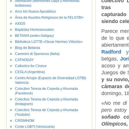
colectivo
Afirmación (Mormones Gays y mormonas
lesbianas)
tras 
Arco Iris Nuevo Apostólico
capturado s
Área de Asuntos Religiosos de la FELGTBI+
siendo cele
AXIOS
Baptistas Homosexuales
Parece men
BETANIA (antes Galigay)
de lo que e
Biblioteca LGTTB «Oscar Hermes Villordo»
abiertame
Blog de Betania
Radford
Cammini di Speranza (Italia)
belgas,
Jor
CATHOGAY
acoso y am
Catholics for Choice
Juegos de 
CEGLA (Argentina)
Centro Arrupe (Espacio de Diversidad LGTBI)
y su novio
Valencia.
cámaras d
Colectivo Teresa de Cepeda y Ahumada
domingo, 18 
(Facebook)
Colectivo Teresa de Cepeda y Ahumada
«No me di 
(Instagram)
pero estoy 
Colectivo Teresa de Cepeda y Ahumada
(Youtube)
soñado co
CRISMHOM
Olímpicos,
Cristo LGBTI (Venezuela)