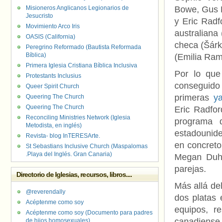
Misioneros Anglicanos Legionarios de
Bowe, Gus 
Jesucristo
y Eric Radf
Movimiento Arco Iris
australiana 
OASIS (California)
checa (Šárk
Peregrino Reformado (Bautista Reformada
Bíblica)
(Emilia Ram
Primera Iglesia Cristiana Bíblica Inclusiva
Por lo que
Protestants Inclusius
conseguido 
Queer Spirit Church
primeras
y
Queering The Church
Queering The Church
Eric Radfor
Reconciling Ministries Network (Iglesia
programa 
Metodista, en inglés)
estadounid
Revista- blog InTERESArte.
en concreto
St Sebastians Inclusive Church (Maspalomas
.Playa del Inglés. Gran Canaria)
Megan Duha
parejas.
Directorio de Iglesias, recursos, libros....
Más allá del
@reverendally
dos platas 
Acéptenme como soy
equipos, r
Acéptenme como soy (Documento para padres
canadiense 
de hijos homosexuales)