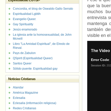
Espiritualidad LGTBI+
que la buen
Concordia, el blog de Oswaldo Gallo Serrato
muchos bu
Espiritualidad Lgbtih
entrevista 
Evangelio Queer.
mantenga d
Gay Spirituality
también de
Jesús enamorado
La iglesia ante la homosexualidad, de John
visible en e
Mcneill
Libro "La Amistad Espiritual", de Elredo de
Rieval.
Pays de Zabulon
QSpirit (Espiritualidad Queer)
Santos Queer
Sólido puente. Espiritualidad gay
Noticias Cristianas
Alandar
América Magazine
Eclesalia
Eclesalia (información religiosa)
Redes Cristianas