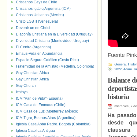
Cristianos Gays de Chile
Cristianos lgttbiq Argentina (ICM)
Cristianos Unitarios (Mexico)
Cristo LGBTI (Venezuela)
Devenir un en Christ
Diaconía Cristiana en la Diversidad (Uruguay)
Diversidad Cristiana (Montevideo, Uruguay)
El Centro (Argentina)
Emaus-Vida en Abundancia
Fuente Pin
Espacio Seguro Católico (Costa Rica)
General
,
Histo
Fraternidad de la Amistad (Medellin, Colombia)
2022
,
Adam Um
Gay Christian África
Visibilidad LGT
Balance d
Gay Christian África
Gay Church
deportista
Ichthys
historia
ICM "Pan de Vida" (España)
ICM Casa de Emmaus (Chile)
miércoles, 7 d
ICM Casa de Luz (Monterrey, México)
Ha pasado
ICM Tigre, Buenos Aires (Argentina)
desde qu
Iglesia Casa Abba Padre. Bogotá (Colombia)
clausura
Iglesia Católica Antigua