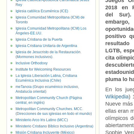
Juegos Ol
Iglesia Católica Apostólica Carismática Jesús
Rey
2018 en 
Iglesia católica Ecuménica (ICE)
del Sur)
Iglesia Comunidad Metropolitana (ICM) de
embargo
Toronto
oportuni
Iglesia Comunidad Metropolitana (ICM) Los
Ángeles-EE.UU.
positivo 
Iglesia Cristiana de la Puerta
resultado
Iglesia Cristiana Unitaria de Argentina
LGTB, espe
Iglesia de Jesucristo de la Restauración.
(Mormones inclusivos).
cita olímpi
Inclusive Orthodoxy
descubier
Institute for Welcoming Resources
estadounid
La Iglesia Liberación Latina, Cristiana
pluma lo h
Ecuménica Inclusiva (Chile)
meTanoia (Grupo ecuménico inclusivo,
En los ju
Andalucía oriental)
Wikipedia
) 
Metropolitan Community Church (Página
central, en inglés)
Nueve más q
Metropolitan Community Churches. MCC.
ellas eran 
(Direcciones de sus iglesias en todo el mundo)
olímpicos d
Ministerio Arco Iris Latino (MCC)
abiertament
Ministerio Cristiano Bíblico Inclusivo (Argentina)
Sophie Ver
Misión Cristiana Incluyente (México)