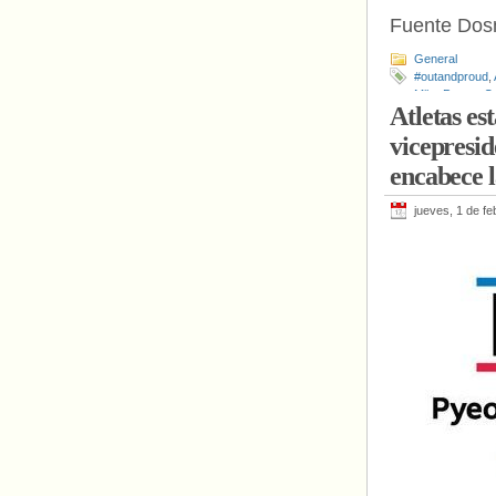
Fuente Do
General
#outandproud
,
Mike Pence
,
O
Atletas e
vicepresi
encabece l
jueves, 1 de f