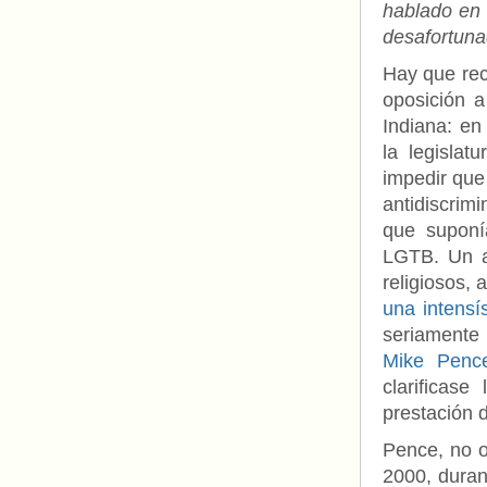
hablado en 
desafortuna
Hay que rec
oposición 
Indiana: e
la legislat
impedir que
antidiscrim
que suponía
LGTB. Un a
religiosos,
una intensí
seriamente
Mike Penc
clarificase
prestación 
Pence, no o
2000, duran