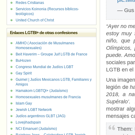
pic.twi
Redes Cristianas
Servicios Koinonia (Recursos bíblicos-
— Gus 
teológicos)
United Church of Christ
“Ayer no me
Enlaces LGTBI+ de otras confesiones
estoy muy 
niño, que 
AMHO ( Asociación de Musulmanes
Olímpicos,
Homosexuales)
Beit Haverim – Groupe Juif LGTB de France
puede. Amo
BuHozen
sociales pa
Congreso Mundial de Judíos LGBT
LGTB en el 
Gay Spirit
Una imagen 
Guimel | Judíos Mexicanos LGTB, Familiares y
Amigos
legión de
h
Hamakom LGBTQI+ (Judaísmo)
2018, a na
Homosexuales musulmanes de Francia
Supéralo’.
Islam Gay
mostrar alg
Jewish LGBT Network
mensajes ca
Judíos argentinos GLBT (JAG)
Lovejihadspain
Them: 
NCI Emanuel (Judaísmo)