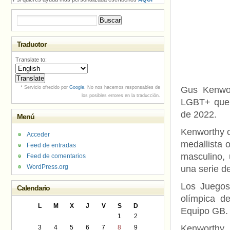
Buscar:
Traductor
Translate to:
* Servicio ofrecido por
Google
. No nos hacemos responsables de
Gus Kenwor
los posibles errores en la traducción.
LGBT+ que s
de 2022.
Menú
Kenworthy c
Acceder
medallista 
Feed de entradas
masculino, 
Feed de comentarios
WordPress.org
una serie d
Los Juegos
Calendario
olímpica d
L
M
X
J
V
S
D
Equipo GB.
1
2
Kenworthy
3
4
5
6
7
8
9