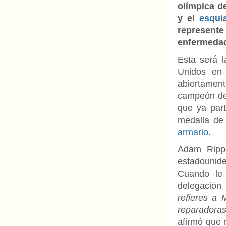
olímpica d
y el
esqui
represent
enfermedad
Esta será l
Unidos en 
abiertament
campeón de 
que ya par
medalla de 
armario
.
Adam Rippo
estadounid
Cuando le 
delegación
refieres a 
reparadora
afirmó que 