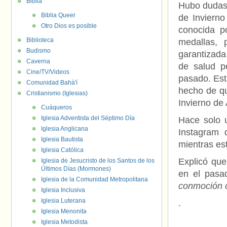
Biblia
Hubo dudas 
Biblia Queer
de Inviern
Otro Dios es posible
conocida p
Biblioteca
medallas, 
Budismo
garantizad
Caverna
de salud pe
Cine/TV/Videos
pasado. Est
Comunidad Bahá'í
hecho de qu
Cristianismo (Iglesias)
Invierno de
Cuáqueros
Iglesia Adventista del Séptimo Día
Hace solo 
Iglesia Anglicana
Instagram 
Iglesia Bautista
mientras es
Iglesia Católica
Explicó qu
Iglesia de Jesucristo de los Santos de los
Últimos Días (Mormones)
en el pasa
Iglesia de la Comunidad Metropolitana
conmoción c
Iglesia Inclusiva
Iglesia Luterana
.
Iglesia Menonita
Iglesia Metodista