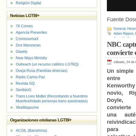
Religión Digital
Noticias LGTBI+
Fuente Do
76 Crimes
General
,
Histo
Agencia Presentes
Adam Rippon
,
Canadá
,
Chery
CromosomaX
NBC captu
Esquí acrobáti
Dos Manzanas
Juegos Olímpi
convierte
Gayety
velocidad
,
Pye
New Ways Ministry
Visibilidad bise
sábado, 24 de 
Outreach (un recurso católico LGTBQ)
Un simple
Oveja Rosa (Familias diversas)
Radio Carlos Paz
entre 
Revista GQ
Kenworthy
SentidoG
novio, Ri
Trans Lives Matter (Recordando a Nuestros
Doyle,
Muertos/listado personas trans asesinadas)
conviert
XtraMagazine
una autén
Organizaciones cristianas LGTBI+
reivindicac
para
ACGIL (Barcelona)