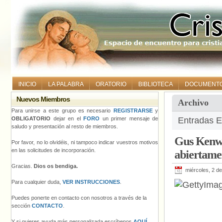
INICIO
LA PALABRA
ORATORIO
BIBLIOTECA
DOCUMENT
Nuevos Miembros
Archivo
Para unirse a este grupo es necesario
REGISTRARSE
y
OBLIGATORIO
dejar en el
FORO
un primer mensaje de
Entradas E
saludo y presentación al resto de miembros.
Gus Kenwor
Por favor, no lo olvidéis, ni tampoco indicar vuestros motivos
en las solicitudes de incorporación.
abiertame
Gracias.
Dios os bendiga.
miércoles, 2 d
Para cualquier duda,
VER INSTRUCCIONES
.
Puedes ponerte en contacto con nosotros a través de la
sección
CONTACTO
.
Y si quieres ayuda más personalizada escríbenos
AQUÍ