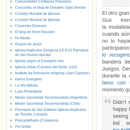
Comunidades Cristianas Populares
Concordia, el blog de Oswaldo Gallo Serrato
El otro gran
Consejo Mundial de Iglesias
Gus Ken
Consejo Mundial de Iglesias
Creyentes Diverses
la modalid
El blog de Henri Nouwen
cuando aún 
Fe Adulta
no lo haya
Grupos de Jesús
participaro
Iglesia Anglicana Zaragoza (I.E.R.E) Parroquia
lo recogim
de San Andres Apóstol
Iglesia según el Evangelio hoy
bandera de
Iglesia Unida (Carolina del Norte, USA)
Juegos. Des
Instituto de Formación religiosa «San Cipriano»
durante la
Kairos Evangelio
beso con 
La otra Iglesia.
momento que
Lupa Protestante
Misión Sacerdotal Tercermundista (Argentina)
Didn’t
Misión Sacerdotal Tercermundista (Chile)
happy 
Parroquia de San Esteban (Iglesia Anglicana
de Toronto, Canadá)
seeing 
PodcastyRadio (Cristianos)
kid w
Por tantas