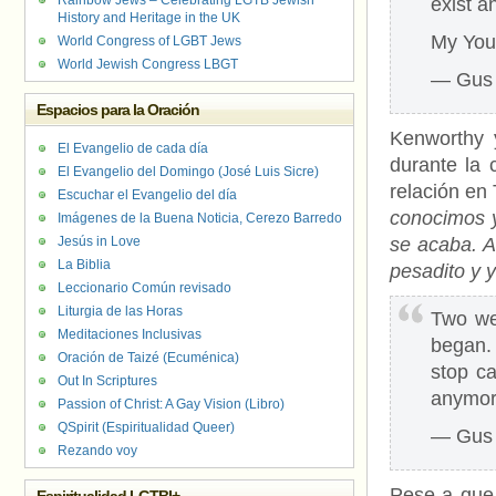
Rainbow Jews – Celebrating LGTB Jewish
exist a
History and Heritage in the UK
My YouT
World Congress of LGBT Jews
World Jewish Congress LBGT
— Gus 
Espacios para la Oración
Kenworthy y
El Evangelio de cada día
durante la 
El Evangelio del Domingo (José Luis Sicre)
relación en 
Escuchar el Evangelio del día
conocimos y
Imágenes de la Buena Noticia, Cerezo Barredo
Jesús in Love
se acaba. 
La Biblia
pesadito y 
Leccionario Común revisado
Liturgia de las Horas
Two we
Meditaciones Inclusivas
began.
Oración de Taizé (Ecuménica)
stop ca
Out In Scriptures
anymo
Passion of Christ: A Gay Vision (Libro)
QSpirit (Espiritualidad Queer)
— Gus 
Rezando voy
Pese a que 