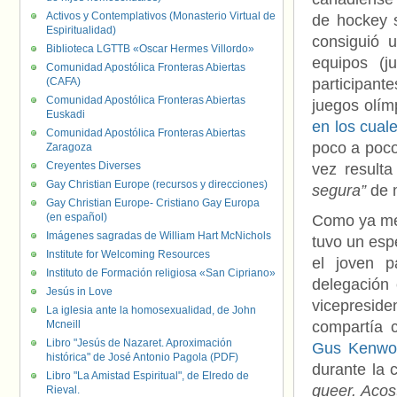
Activos y Contemplativos (Monasterio Virtual de
de hockey s
Espiritualidad)
consiguió 
Biblioteca LGTTB «Oscar Hermes Villordo»
equipos (j
Comunidad Apostólica Fronteras Abiertas
(CAFA)
participant
Comunidad Apostólica Fronteras Abiertas
juegos olím
Euskadi
en los cual
Comunidad Apostólica Fronteras Abiertas
poco a poco
Zaragoza
Creyentes Diverses
vez result
Gay Christian Europe (recursos y direcciones)
segura”
de m
Gay Christian Europe- Cristiano Gay Europa
(en español)
Como ya men
Imágenes sagradas de William Hart McNichols
tuvo un esp
Institute for Welcoming Resources
el joven p
Instituto de Formación religiosa «San Cipriano»
delegación
Jesús in Love
vicepreside
La iglesia ante la homosexualidad, de John
Mcneill
compartía 
Libro "Jesús de Nazaret. Aproximación
Gus Kenwo
histórica" de José Antonio Pagola (PDF)
durante la 
Libro "La Amistad Espiritual", de Elredo de
queer. Acos
Rieval.