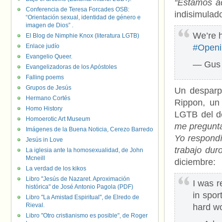
“Estamos a
Conferencia de Teresa Forcades OSB:
indisimulad
“Orientación sexual, identidad de género e
imagen de Dios” .
We’re h
El Blog de Nimphie Knox (literatura LGTB)
Enlace judío
#Open
Evangelio Queer.
— Gus 
Evangelizadoras de los Apóstoles
Falling poems
Grupos de Jesús
Un desparpa
Hermano Cortés
Rippon, un
Homo History
LGTB del de
Homoerotic Art Museum
me pregunta
Imágenes de la Buena Noticia, Cerezo Barredo
Yo respondí
Jesús in Love
trabajo dur
La iglesia ante la homosexualidad, de John
Mcneill
diciembre:
La verdad de los kikos
Libro "Jesús de Nazaret. Aproximación
I was r
histórica" de José Antonio Pagola (PDF)
in sport
Libro "La Amistad Espiritual", de Elredo de
Rieval.
hard wo
Libro "Otro cristianismo es posible", de Roger