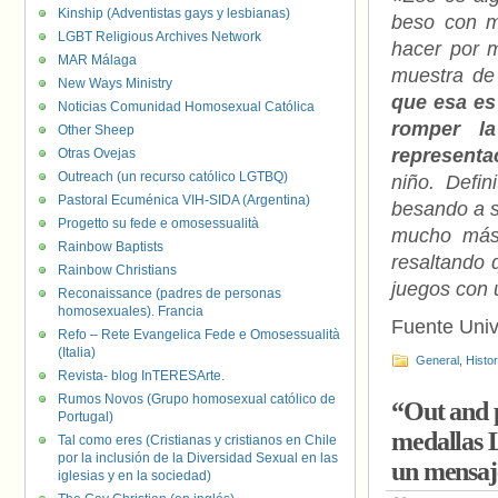
Kinship (Adventistas gays y lesbianas)
beso con m
LGBT Religious Archives Network
hacer por 
MAR Málaga
muestra de 
New Ways Ministry
que esa es
Noticias Comunidad Homosexual Católica
romper la
Other Sheep
representa
Otras Ovejas
Outreach (un recurso católico LGTBQ)
niño. Defi
Pastoral Ecuménica VIH-SIDA (Argentina)
besando a s
Progetto su fede e omosessualità
mucho más 
Rainbow Baptists
resaltando 
Rainbow Christians
juegos con 
Reconaissance (padres de personas
homosexuales). Francia
Fuente Uni
Refo – Rete Evangelica Fede e Omosessualità
(Italia)
General
,
Histo
Revista- blog InTERESArte.
Rumos Novos (Grupo homosexual católico de
“Out and 
Portugal)
medallas 
Tal como eres (Cristianas y cristianos en Chile
por la inclusión de la Diversidad Sexual en las
un mensaje
iglesias y en la sociedad)