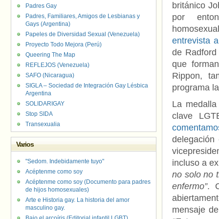
británico J
Padres Gay
por ento
Padres, Familiares, Amigos de Lesbianas y
Gays (Argentina)
homosexual
Papeles de Diversidad Sexual (Venezuela)
entrevista 
Proyecto Todo Mejora (Perú)
de Radford 
Queering The Map
que forman
REFLEJOS (Venezuela)
Rippon, ta
SAFO (Nicaragua)
SIGLA – Sociedad de Integración Gay Lésbica
programa la
Argentina
La medalla
SOLIDARIGAY
Stop SIDA
clave LGTB
Transexualia
comentamos
delegación
Varios
vicepresid
"Sedom. Indebidamente tuyo"
incluso a e
Acéptenme como soy
no solo no 
Acéptenme como soy (Documento para padres
enfermo”
. 
de hijos homosexuales)
abiertame
Arte e Historia gay. La historia del amor
masculino gay.
mensaje de 
Bajo el arcoíris (Editorial infantil LGBT).