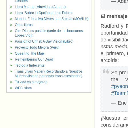
— Adam
Lenaers
Libro Miradas Atrevidas (Aldarte)
Libro: Sobre la Opción por los Pobres.
El mensaje
Manual Educativo Diversidad Sexual (MOVILH)
Opus libros
Radford y R
Otro Dios es posible (serie de los hermanos
oportunidad
López Vigil)
de visibilida
Passion of Christ: A Gay Vision (Libro)
estas meda
Proyecto Todo Mejora (Perú)
el primero,
Queering The Map
Remembering Our Dead
arcoíris:
Teología Indecente
Trans Lives Matter (Recordando a Nuestros
So pro
Muertos/listado personas trans asesinadas)
the 
Tu vida va a mejorar
#pyeo
WEB Islam
#TeamN
— Eric
¡Nuestra e
consideramo