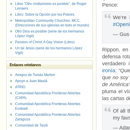
Libro "Otro cristianismo es posible", de Roger
Pence:
Lenaers
Libro: Sobre la Opción por los Pobres.
We’re 
Metropolitan Community Churches. MCC.
#Open
(Direcciones de sus iglesias en todo el mundo)
Otro Dios es posible (serie de los hermanos
— Gus 
López Vigil)
Passion of Christ: A Gay Vision (Libro)
Un tal Jesús (serie de los hermanos López
Rippon, en 
Vigil)
defensa rot
verdadero 
Enlaces cristianos
ironía
:
“Qui
Amigos de Tomás Merton
que no soy 
Apoyo a Juan Masiá
de América
ATRIO
pluma el ví
Comunidad Apostólica Fronteras Abiertas
las cartas 
(CAFA)
Comunidad Apostólica Fronteras Abiertas
Euskadi
Of all 
Comunidad Apostólica Fronteras Abiertas
my favs
Zaragoza
Comunidad de Taizé
— Adam