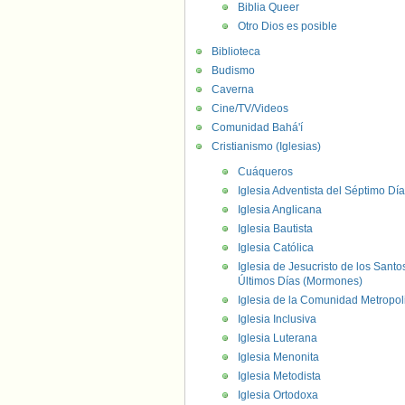
Biblia Queer
Otro Dios es posible
Biblioteca
Budismo
Caverna
Cine/TV/Videos
Comunidad Bahá'í
Cristianismo (Iglesias)
Cuáqueros
Iglesia Adventista del Séptimo Día
Iglesia Anglicana
Iglesia Bautista
Iglesia Católica
Iglesia de Jesucristo de los Santo
Últimos Días (Mormones)
Iglesia de la Comunidad Metropol
Iglesia Inclusiva
Iglesia Luterana
Iglesia Menonita
Iglesia Metodista
Iglesia Ortodoxa