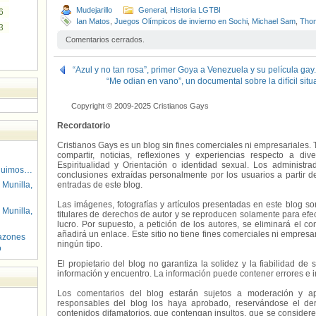
Mudejarillo
General
,
Historia LGTBI
6
Ian Matos
,
Juegos Olímpicos de invierno en Sochi
,
Michael Sam
,
Thom
3
Comentarios cerrados.
“Azul y no tan rosa”, primer Goya a Venezuela y su película gay.
“Me odian en vano”, un documental sobre la difícil sit
Copyright © 2009-2025 Cristianos Gays
Recordatorio
Cristianos Gays es un blog sin fines comerciales ni empresariales. 
compartir, noticias, reflexiones y experiencias respecto a 
Espiritualidad y Orientación o identidad sexual. Los administ
guimos…
conclusiones extraídas personalmente por los usuarios a partir d
 Munilla,
entradas de este blog.
Las imágenes, fotografías y artículos presentadas en este blog s
 Munilla,
titulares de derechos de autor y se reproducen solamente para efecto
lucro. Por supuesto, a petición de los autores, se eliminará el 
añadirá un enlace. Este sitio no tiene fines comerciales ni empresa
azones
ningún tipo.
o
El propietario del blog no garantiza la solidez y la fiabilidad d
información y encuentro. La información puede contener errores e 
Los comentarios del blog estarán sujetos a moderación y a
responsables del blog los haya aprobado, reservándose el der
contenidos difamatorios, que contengan insultos, que se consideren