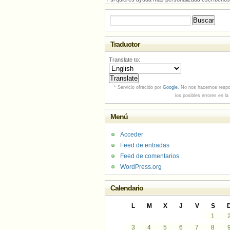
Buscar:
Traductor
Translate to:
* Servicio ofrecido por
Google
. No nos hacemos respo
los posibles errores en la
Menú
Acceder
Feed de entradas
Feed de comentarios
WordPress.org
Calendario
L
M
X
J
V
S
1
3
4
5
6
7
8