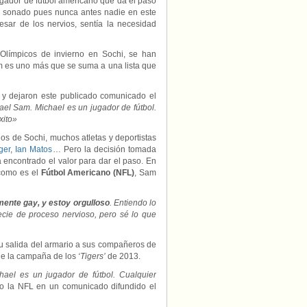
ugador de fútbol americano que da el paso
y sonado pues nunca antes nadie en este
sar de los nervios, sentía la necesidad
Olímpicos de invierno en Sochi, se han
 es uno más que se suma a una lista que
 y dejaron este publicado comunicado el
ael Sam. Michael es un jugador de fútbol.
xito»
os de Sochi, muchos atletas y deportistas
ger
,
Ian Matos
… Pero la decisión tomada
 encontrado el valor para dar el paso. En
como es el
Fútbol Americano (NFL)
, Sam
mente gay, y estoy orgulloso
. Entiendo lo
cie de proceso nervioso, pero sé lo que
su salida del armario a sus compañeros de
 de la campaña de los
‘Tigers’
de 2013.
ael es un jugador de fútbol. Cualquier
ijo la NFL en un comunicado difundido el