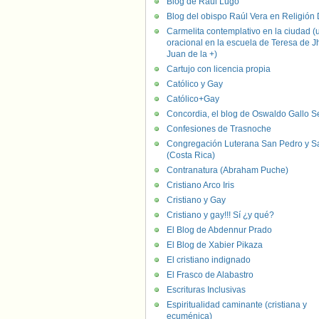
Blog de Raúl Lugo
Blog del obispo Raúl Vera en Religión D
Carmelita contemplativo en la ciudad (
oracional en la escuela de Teresa de J
Juan de la +)
Cartujo con licencia propia
Católico y Gay
Católico+Gay
Concordia, el blog de Oswaldo Gallo S
Confesiones de Trasnoche
Congregación Luterana San Pedro y S
(Costa Rica)
Contranatura (Abraham Puche)
Cristiano Arco Iris
Cristiano y Gay
Cristiano y gay!!! Sí ¿y qué?
El Blog de Abdennur Prado
El Blog de Xabier Pikaza
El cristiano indignado
El Frasco de Alabastro
Escrituras Inclusivas
Espiritualidad caminante (cristiana y
ecuménica)