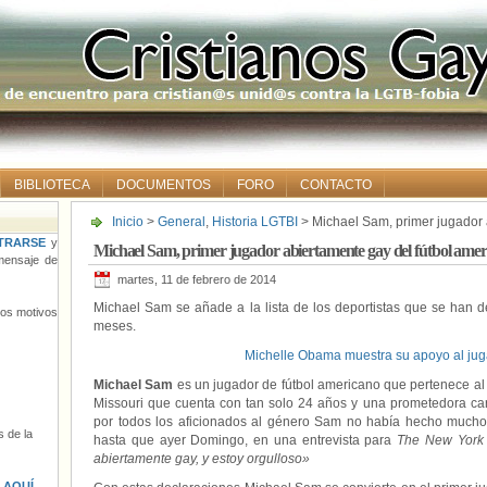
BIBLIOTECA
DOCUMENTOS
FORO
CONTACTO
Inicio
>
General
,
Historia LGTBI
> Michael Sam, primer jugador 
profesional.
TRARSE
y
Michael Sam, primer jugador abiertamente gay del fútbol ameri
ensaje de
martes, 11 de febrero de 2014
Michael Sam se añade a la lista de los deportistas que se han d
tros motivos
meses.
Michelle Obama muestra su apoyo al ju
Michael Sam
es un jugador de fútbol americano que pertenece al
Missouri que cuenta con tan solo 24 años y una prometedora ca
por todos los aficionados al género Sam no había hecho mucho
 de la
hasta que ayer Domingo, en una entrevista para
The New York
abiertamente gay, y estoy orgulloso»
s
AQUÍ