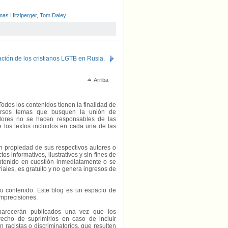
as Hitzlperger
,
Tom Daley
uación de los cristianos LGTB en Rusia.
Arriba
Todos los contenidos tienen la finalidad de
diversos temas que busquen la unión de
radores no se hacen responsables de las
e los textos incluidos en cada una de las
on propiedad de sus respectivos autores o
s informativos, ilustrativos y sin fines de
contenido en cuestión inmediatamente o se
riales, es gratuito y no genera ingresos de
e su contenido. Este blog es un espacio de
imprecisiones.
parecerán publicados una vez que los
echo de suprimirlos en caso de incluir
 racistas o discriminatorios, que resulten