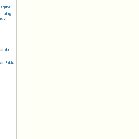
igital
un blog
hs y
errato
an Pablo