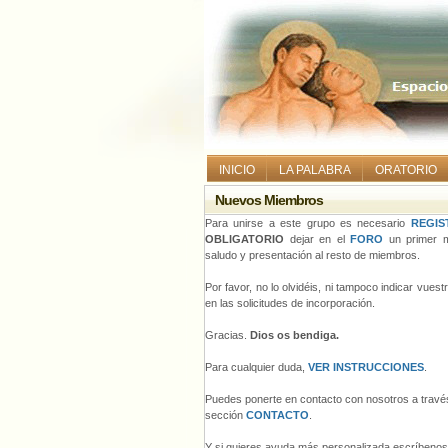
INICIO
LA PALABRA
ORATORIO
Nuevos Miembros
Para unirse a este grupo es necesario
REGIS
OBLIGATORIO
dejar en el
FORO
un primer m
saludo y presentación al resto de miembros.
Por favor, no lo olvidéis, ni tampoco indicar vues
en las solicitudes de incorporación.
Gracias.
Dios os bendiga.
Para cualquier duda,
VER INSTRUCCIONES
.
Puedes ponerte en contacto con nosotros a través
sección
CONTACTO
.
Y si quieres ayuda más personalizada escríbeno