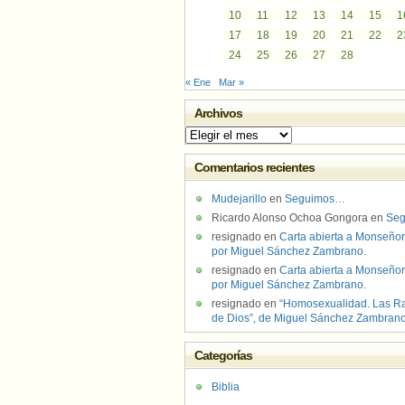
10
11
12
13
14
15
1
17
18
19
20
21
22
2
24
25
26
27
28
« Ene
Mar »
Archivos
Archivos
Comentarios recientes
Mudejarillo
en
Seguimos…
Ricardo Alonso Ochoa Gongora
en
Se
resignado
en
Carta abierta a Monseñor
por Miguel Sánchez Zambrano.
resignado
en
Carta abierta a Monseñor
por Miguel Sánchez Zambrano.
resignado
en
“Homosexualidad. Las R
de Dios”, de Miguel Sánchez Zambran
Categorías
Biblia