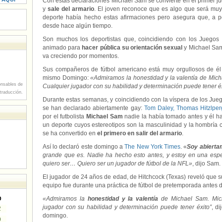
Con estas declaraciones Michael Sam se convierte en el primer j
y
sale del armario
. El joven reconoce que es algo que será mu
deporte había hecho estas afirmaciones pero asegura que, a pe
desde hace algún tiempo.
Son muchos los deportistas que, coincidiendo con los Juegos 
animado para
hacer pública su orientación sexual
y Michael Sam
va creciendo por momentos.
Sus compañeros de fútbol americano está muy orgullosos de él
mismo Domingo:
«Admiramos la honestidad y la valentía de Mich
nsables de
Cualquier jugador con su habilidad y determinación puede tener é
 traducción.
Durante estas semanas, y coincidiendo con la víspera de los Jueg
se han declarado abiertamente gay:
Tom Daley,
Thomas Hitzlper
por el futbolista
Michael Sam
nadie la había tomado antes y él ha
un deporte cuyos estereotipos son la masculinidad y la hombría 
se ha convertido en
el primero en salir del armario
.
Así lo declaró este domingo a
The New York Times
. «
Soy abierta
grande que es. Nadie ha hecho esto antes, y estoy en una espe
quiero ser… Quiero ser un jugador de fútbol de la NFL»
, dijo Sam.
El jugador de 24 años de edad, de Hitchcock (Texas) reveló que 
equipo fue durante una práctica de fútbol de pretemporada antes
D
«Admiramos la
honestidad y la valentía
de Michael Sam. Mich
jugador con su habilidad y determinación puede tener éxito”
, d
2
domingo.
9