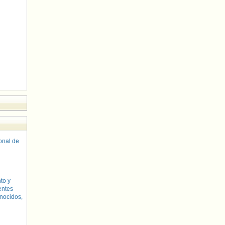
sonal de
to y
entes
nocidos,