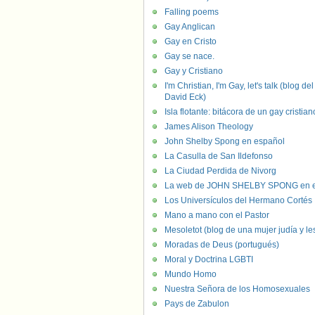
Falling poems
Gay Anglican
Gay en Cristo
Gay se nace.
Gay y Cristiano
I'm Christian, I'm Gay, let's talk (blog del
David Eck)
Isla flotante: bitácora de un gay cristian
James Alison Theology
John Shelby Spong en español
La Casulla de San Ildefonso
La Ciudad Perdida de Nivorg
La web de JOHN SHELBY SPONG en e
Los Universículos del Hermano Cortés
Mano a mano con el Pastor
Mesoletot (blog de una mujer judía y le
Moradas de Deus (portugués)
Moral y Doctrina LGBTI
Mundo Homo
Nuestra Señora de los Homosexuales
Pays de Zabulon