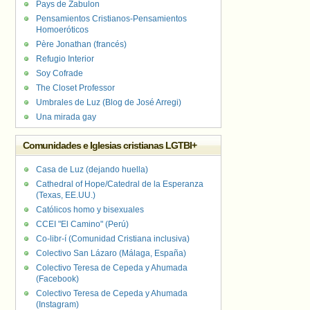
Pays de Zabulon
Pensamientos Cristianos-Pensamientos
Homoeróticos
Père Jonathan (francés)
Refugio Interior
Soy Cofrade
The Closet Professor
Umbrales de Luz (Blog de José Arregi)
Una mirada gay
Comunidades e Iglesias cristianas LGTBI+
Casa de Luz (dejando huella)
Cathedral of Hope/Catedral de la Esperanza
(Texas, EE.UU.)
Católicos homo y bisexuales
CCEI "El Camino" (Perú)
Co-libr-í (Comunidad Cristiana inclusiva)
Colectivo San Lázaro (Málaga, España)
Colectivo Teresa de Cepeda y Ahumada
(Facebook)
Colectivo Teresa de Cepeda y Ahumada
(Instagram)