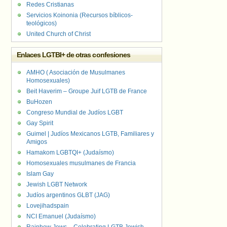
Redes Cristianas
Servicios Koinonia (Recursos bíblicos-
teológicos)
United Church of Christ
Enlaces LGTBI+ de otras confesiones
AMHO ( Asociación de Musulmanes
Homosexuales)
Beit Haverim – Groupe Juif LGTB de France
BuHozen
Congreso Mundial de Judíos LGBT
Gay Spirit
Guimel | Judíos Mexicanos LGTB, Familiares y
Amigos
Hamakom LGBTQI+ (Judaísmo)
Homosexuales musulmanes de Francia
Islam Gay
Jewish LGBT Network
Judíos argentinos GLBT (JAG)
Lovejihadspain
NCI Emanuel (Judaísmo)