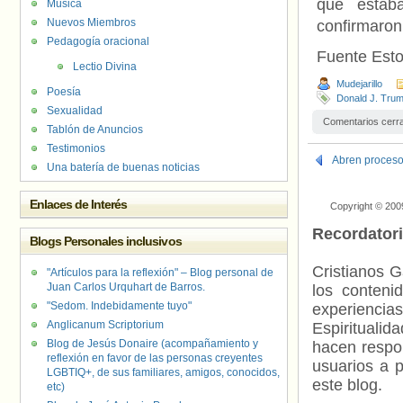
que estab
Música
Nuevos Miembros
confirmaron 
Pedagogía oracional
Fuente Est
Lectio Divina
Mudejarillo
Poesía
Donald J. Tru
Sexualidad
Comentarios cerr
Tablón de Anuncios
Testimonios
Abren proceso
Una batería de buenas noticias
Enlaces de Interés
Copyright © 200
Recordator
Blogs Personales inclusivos
Cristianos G
"Artículos para la reflexión" – Blog personal de
Juan Carlos Urquhart de Barros.
los contenid
"Sedom. Indebidamente tuyo"
experienci
Anglicanum Scriptorium
Espiritualid
Blog de Jesús Donaire (acompañamiento y
hacen respo
reflexión en favor de las personas creyentes
usuarios a p
LGBTIQ+, de sus familiares, amigos, conocidos,
este blog.
etc)