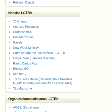
Religión Digital
Noticias LGTBI+
76 Crimes
Agencia Presentes
CromosomaX
Dos Manzanas
Gayety
New Ways Ministry
Outreach (un recurso católico LGTBQ)
Oveja Rosa (Familias diversas)
Radio Carlos Paz
Revista GQ
SentidoG
Trans Lives Matter (Recordando a Nuestros
Muertos/listado personas trans asesinadas)
XtraMagazine
Organizaciones cristianas LGTBI+
ACGIL (Barcelona)