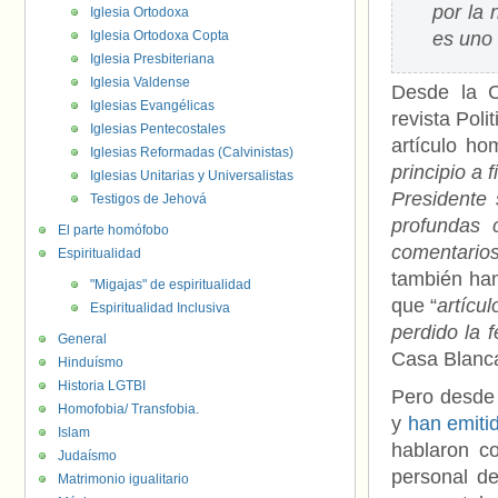
por la 
Iglesia Ortodoxa
Iglesia Ortodoxa Copta
es uno 
Iglesia Presbiteriana
Iglesia Valdense
Desde la C
Iglesias Evangélicas
revista Poli
Iglesias Pentecostales
artículo h
Iglesias Reformadas (Calvinistas)
principio a 
Iglesias Unitarias y Universalistas
Presidente 
Testigos de Jehová
profundas 
El parte homófobo
comentarios
Espiritualidad
también han
"Migajas" de espiritualidad
que “
artícu
Espiritualidad Inclusiva
perdido la 
General
Casa Blanca
Hinduísmo
Historia LGTBI
Pero desde 
Homofobia/ Transfobia.
y
han emiti
Islam
hablaron c
Judaísmo
personal de
Matrimonio igualitario