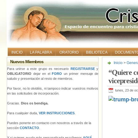
INICIO
LA PALABRA
ORATORIO
BIBLIOTECA
DOCUMENT
Nuevos Miembros
Inicio
>
Gener
vicepresident
Para unirse a este grupo es necesario
REGISTRARSE
y
“Quiere co
OBLIGATORIO
dejar en el
FORO
un primer mensaje de
saludo y presentación al resto de miembros.
vicepresid
Por favor, no lo olvidéis, ni tampoco indicar vuestros motivos
lunes, 23 de o
en las solicitudes de incorporación.
Gracias.
Dios os bendiga.
Para cualquier duda,
VER INSTRUCCIONES
.
Puedes ponerte en contacto con nosotros a través de la
sección
CONTACTO
.
Y si quieres ayuda más personalizada escríbenos
AQUÍ