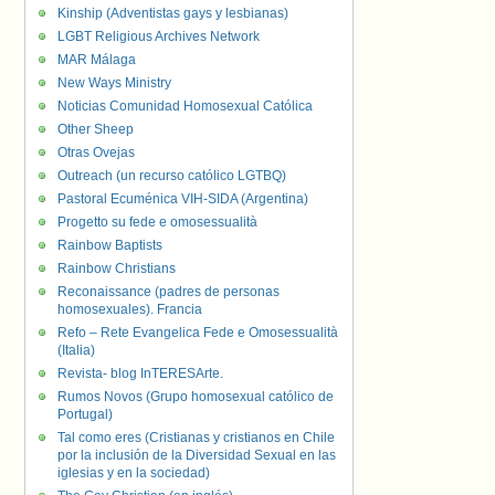
Kinship (Adventistas gays y lesbianas)
LGBT Religious Archives Network
MAR Málaga
New Ways Ministry
Noticias Comunidad Homosexual Católica
Other Sheep
Otras Ovejas
Outreach (un recurso católico LGTBQ)
Pastoral Ecuménica VIH-SIDA (Argentina)
Progetto su fede e omosessualità
Rainbow Baptists
Rainbow Christians
Reconaissance (padres de personas
homosexuales). Francia
Refo – Rete Evangelica Fede e Omosessualità
(Italia)
Revista- blog InTERESArte.
Rumos Novos (Grupo homosexual católico de
Portugal)
Tal como eres (Cristianas y cristianos en Chile
por la inclusión de la Diversidad Sexual en las
iglesias y en la sociedad)