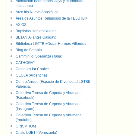
Afirmación (Mormones Gays y mormonas
lesbianas)
Arco Iris Nuevo Apostólico
Área de Asuntos Religiosos de la FELGTBI+
AXIOS
Baptistas Homosexuales
BETANIA (antes Galigay)
Biblioteca LGTTB «Oscar Hermes Villordo»
Blog de Betania
Cammini di Speranza (Italia)
CATHOGAY
Catholics for Choice
CEGLA (Argentina)
Centro Arrupe (Espacio de Diversidad LGTBI)
Valencia.
Colectivo Teresa de Cepeda y Ahumada
(Facebook)
Colectivo Teresa de Cepeda y Ahumada
(Instagram)
Colectivo Teresa de Cepeda y Ahumada
(Youtube)
CRISMHOM
Cristo LGBTI (Venezuela)