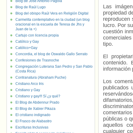
Blog de José Antonio Pagola
Las imágene
Blog de Raúl Lugo
propiedad de
Blog del obispo Raúl Vera en Religión Digital
reproducen s
Carmelita contemplativo en la ciudad (un blog
oracional en la escuela de Teresa de Jhs y
lucro. Por s
Juan de la +)
cuestión inm
Cartujo con licencia propia
comerciales 
Católico y Gay
tipo.
Católico+Gay
Concordia, el blog de Oswaldo Gallo Serrato
El propieta
Confesiones de Trasnoche
contenido. 
Congregación Luterana San Pedro y San Pablo
información 
(Costa Rica)
Contranatura (Abraham Puche)
Los comenta
Cristiano Arco Iris
publicados 
Cristiano y Gay
reservándos
Cristiano y gay!!! Sí ¿y qué?
difamatorio
El Blog de Abdennur Prado
discriminat
El Blog de Xabier Pikaza
comentarios
El cristiano indignado
públicas o 
El Frasco de Alabastro
aquellos c
Escrituras Inclusivas
cualquier c