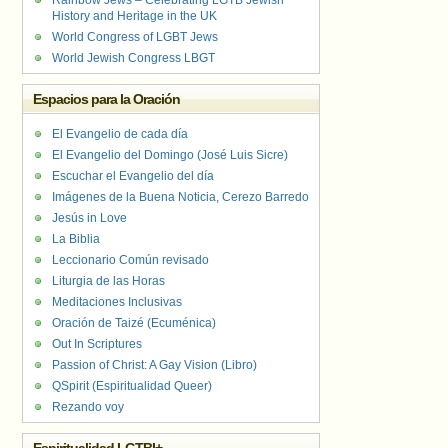
Rainbow Jews – Celebrating LGTB Jewish
History and Heritage in the UK
World Congress of LGBT Jews
World Jewish Congress LBGT
Espacios para la Oración
El Evangelio de cada día
El Evangelio del Domingo (José Luis Sicre)
Escuchar el Evangelio del día
Imágenes de la Buena Noticia, Cerezo Barredo
Jesús in Love
La Biblia
Leccionario Común revisado
Liturgia de las Horas
Meditaciones Inclusivas
Oración de Taizé (Ecuménica)
Out In Scriptures
Passion of Christ: A Gay Vision (Libro)
QSpirit (Espiritualidad Queer)
Rezando voy