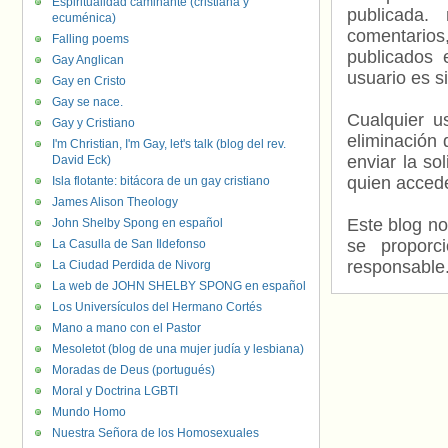
Espiritualidad caminante (cristiana y
publicada.
ecuménica)
comentarios,
Falling poems
publicados 
Gay Anglican
usuario es s
Gay en Cristo
Gay se nace.
Cualquier us
Gay y Cristiano
eliminación 
I'm Christian, I'm Gay, let's talk (blog del rev.
enviar la so
David Eck)
quien accede
Isla flotante: bitácora de un gay cristiano
James Alison Theology
Este blog no
John Shelby Spong en español
se proporc
La Casulla de San Ildefonso
responsable
La Ciudad Perdida de Nivorg
La web de JOHN SHELBY SPONG en español
Los Universículos del Hermano Cortés
Mano a mano con el Pastor
Mesoletot (blog de una mujer judía y lesbiana)
Moradas de Deus (portugués)
Moral y Doctrina LGBTI
Mundo Homo
Nuestra Señora de los Homosexuales