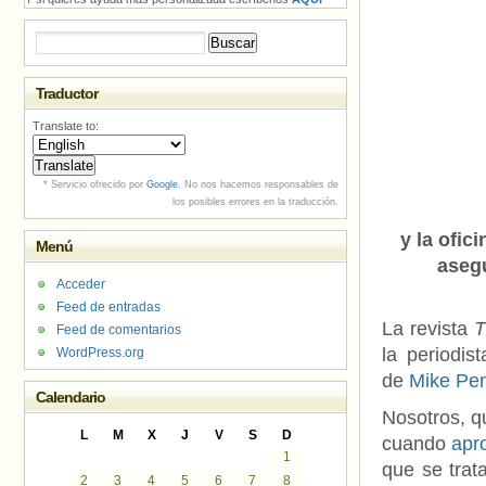
Buscar:
Traductor
Translate to:
* Servicio ofrecido por
Google
. No nos hacemos responsables de
los posibles errores en la traducción.
y la ofic
Menú
asegu
Acceder
Feed de entradas
La revista
T
Feed de comentarios
la periodis
WordPress.org
de
Mike Pe
Calendario
Nosotros, 
L
M
X
J
V
S
D
cuando
apro
1
que se tra
2
3
4
5
6
7
8