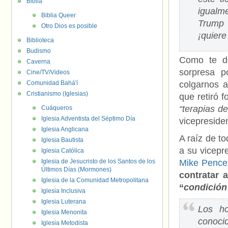
Biblia
igualm
Biblia Queer
Trump 
Otro Dios es posible
¡quiere
Biblioteca
Budismo
Como te d
Caverna
sorpresa p
Cine/TV/Videos
Comunidad Bahá'í
colgarnos a
Cristianismo (Iglesias)
que retiró f
“terapias d
Cuáqueros
Iglesia Adventista del Séptimo Día
vicepreside
Iglesia Anglicana
A raíz de t
Iglesia Bautista
a su vicepre
Iglesia Católica
Iglesia de Jesucristo de los Santos de los
Mike Pence
Últimos Días (Mormones)
contratar 
Iglesia de la Comunidad Metropolitana
“
condición
Iglesia Inclusiva
Iglesia Luterana
Los ho
Iglesia Menonita
conoci
Iglesia Metodista