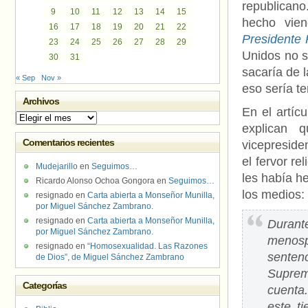
republicano
9
10
11
12
13
14
15
hecho vien
16
17
18
19
20
21
22
Presidente
23
24
25
26
27
28
29
Unidos no s
30
31
sacaría de 
« Sep
Nov »
eso
sería te
Archivos
En el artíc
Archivos
explican 
Comentarios recientes
vicepreside
el fervor re
Mudejarillo
en
Seguimos…
les había h
Ricardo Alonso Ochoa Gongora
en
Seguimos…
los medios:
resignado
en
Carta abierta a Monseñor Munilla,
por Miguel Sánchez Zambrano.
resignado
en
Carta abierta a Monseñor Munilla,
Duran
por Miguel Sánchez Zambrano.
menosp
resignado
en
“Homosexualidad. Las Razones
senten
de Dios”, de Miguel Sánchez Zambrano
Suprem
Categorías
cuenta
este t