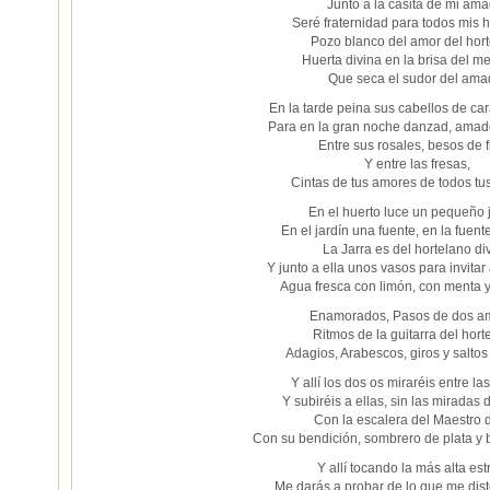
Junto a la casita de mi ama
Seré fraternidad para todos mis
Pozo blanco del amor del hor
Huerta divina en la brisa del m
Que seca el sudor del ama
En la tarde peina sus cabellos de car
Para en la gran noche danzad, ama
Entre sus rosales, besos de 
Y entre las fresas,
Cintas de tus amores de todos tus
En el huerto luce un pequeño j
En el jardín una fuente, en la fuent
La Jarra es del hortelano di
Y junto a ella unos vasos para invita
Agua fresca con limón, con menta 
Enamorados, Pasos de dos a
Ritmos de la guitarra del hort
Adagios, Arabescos, giros y saltos 
Y allí los dos os miraréis entre las
Y subiréis a ellas, sin las miradas
Con la escalera del Maestro d
Con su bendición, sombrero de plata y 
Y allí tocando la más alta estr
Me darás a probar de lo que me diste