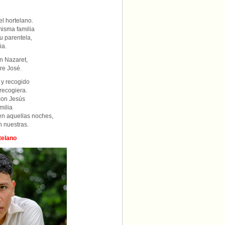
el hortelano.
isma familia
u parentela,
ia.
n Nazaret,
re José.
 y recogido
recogiera.
con Jesús
milia
en aquellas noches,
 nuestras.
telano