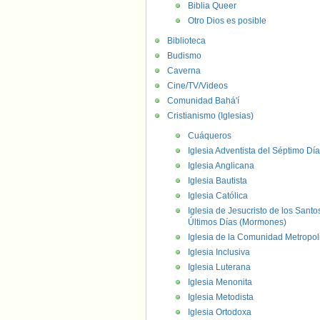
Biblia Queer
Otro Dios es posible
Biblioteca
Budismo
Caverna
Cine/TV/Videos
Comunidad Bahá'í
Cristianismo (Iglesias)
Cuáqueros
Iglesia Adventista del Séptimo Día
Iglesia Anglicana
Iglesia Bautista
Iglesia Católica
Iglesia de Jesucristo de los Santo
Últimos Días (Mormones)
Iglesia de la Comunidad Metropol
Iglesia Inclusiva
Iglesia Luterana
Iglesia Menonita
Iglesia Metodista
Iglesia Ortodoxa