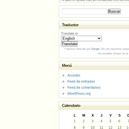
Buscar:
Traductor
Translate to:
* Servicio ofrecido por
Google
. No nos hacemos respo
los posibles errores en la
Menú
Acceder
Feed de entradas
Feed de comentarios
WordPress.org
Calendario
L
M
X
J
V
S
1
2
3
4
5
6
8
9
10
11
12
13
1