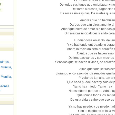
El hortelano te ofrece sus am
1
De todos sus jugos que embriagan y n
De flores olorosas, fragancias 
8
De rosas sin espinas, De mieles que s
Amores que no hechizan
Dardos que van directamente al
Amor que hiere de amor, sin heridas 
Sin marcas ni cicatrices siendo co
Fundiéndose en el Sol del a
Y ya habiendo entregado tu coraz
Ahora lo recibido será el corazón
Cantos que se hacen amor
De lenguas varias y con muchos 
guimos…
Sentidos que se hacen divinos, de corazó
 Munilla,
Alma que toda se trastoca
Llorando el corazón de los sentidos que l
 Munilla,
Y volando tan alto, tan alt
Que nada puede hacer y solo dej
azones
Ya no hay miedo, Ya no hay m
o
No es muerte porque es vida muy
Que rompe todos los sentid
De esta vida y sabe que eso es 
Ya no hay miedo, y de miedo na
Y en el miedo no está la V