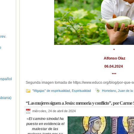
 rev.
o
*
Alfonso Olaz
06.04.2024
***
spañol
Segunda imagen tomada de https://www.educo.org/blog/por-que-so
"Migajas" de espiritualidad
,
Espiritualidad
Hortelano
,
Juan de la
sbiana)
“Las mujeres siguen a Jesús: memoria y conflicto”, por Carme 
miércoles, 24 de abril de 2024
«
El camino sinodal ha
puesto en evidencia el
malestar de las