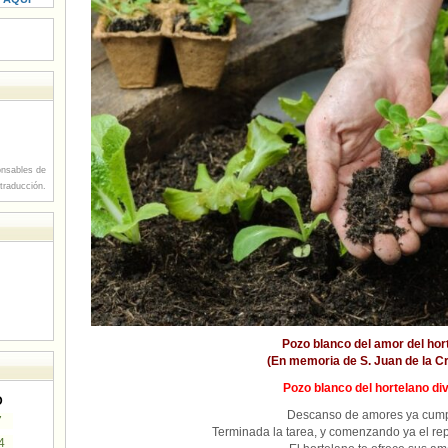
nsables de
 traducción.
Pozo blanco del amor del hor
(En memoria de S. Juan de la Cru
Pozo blanco del hortelano divi
D
Descanso de amores ya cump
7
Terminada la tarea, y comenzando ya el re
4