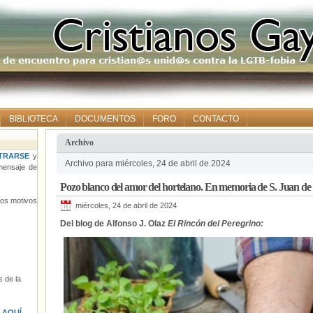
BIBLIOTECA
DOCUMENTOS
FORO
CONTACTO
Archivo
TRARSE
y
Archivo para miércoles, 24 de abril de 2024
ensaje de
Pozo blanco del amor del hortelano. En memoria de S. Juan de 
tros motivos
miércoles, 24 de abril de 2024
Del blog de Alfonso J. Olaz
El Rincón del Peregrino:
 de la
s
AQUÍ