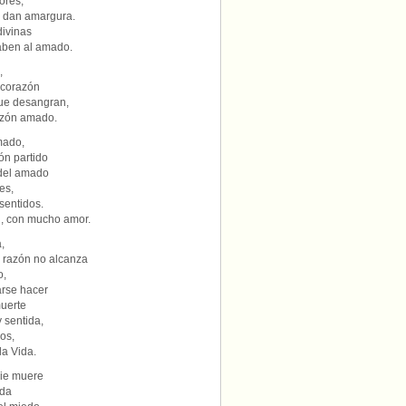
ores,
o dan amargura.
divinas
aben al amado.
,
 corazón
que desangran,
razón amado.
mado,
ón partido
 del amado
es,
sentidos.
n, con mucho amor.
,
a razón no alcanza
o,
arse hacer
uerte
 sentida,
os,
la Vida.
die muere
ida