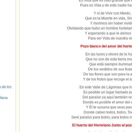
Es Vida que es más grande que e
Pues es Vida y de esto nadie ha
Y sí de Vivir con Miedo,
Que es la Muerte en vida, Sin 
Y morimos sin haber vivid
Olvidando que hubo un hombre hortelano
Y esperando a que le demos 
Para ser Vida de nuestra vi
Pozo blanco del amor del hortel
En las luces y olores de tu hu
Que no son de esta tierra m
Que está siempre iluminad
De los vestidos de sus fruta
De las flores que son para la
Y de los frutos que recoge el 
s de los
En este Valle de Lágrimas que 
Es posible un lugar llamado p
Del paraíso ya aquí también re
itana
Donde es posible el amor del
Y Él te susurra que seas par
Donde caben todos, todos, T
Seré paraíso para todos, para todos 
El huerto del Hortelano Junto al pozo