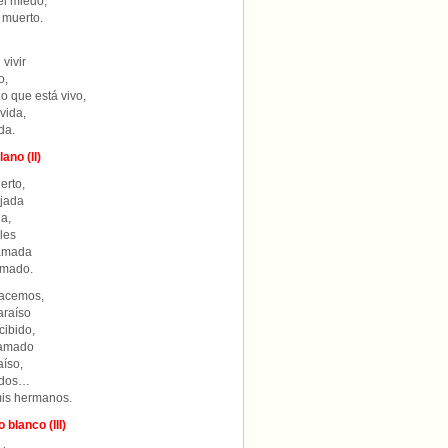
l miedo,
 muerto.
vivir
o,
 que está vivo,
vida,
da.
ano (II)
erto,
ojada
a,
les
 amada
amado.
hacemos,
araíso
cibido,
 amado
aíso,
odos…
mis hermanos.
 blanco (III)