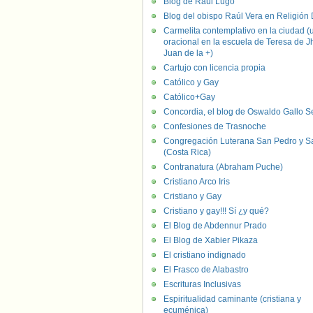
Blog de Raúl Lugo
Blog del obispo Raúl Vera en Religión D
Carmelita contemplativo en la ciudad (
oracional en la escuela de Teresa de J
Juan de la +)
Cartujo con licencia propia
Católico y Gay
Católico+Gay
Concordia, el blog de Oswaldo Gallo S
Confesiones de Trasnoche
Congregación Luterana San Pedro y S
(Costa Rica)
Contranatura (Abraham Puche)
Cristiano Arco Iris
Cristiano y Gay
Cristiano y gay!!! Sí ¿y qué?
El Blog de Abdennur Prado
El Blog de Xabier Pikaza
El cristiano indignado
El Frasco de Alabastro
Escrituras Inclusivas
Espiritualidad caminante (cristiana y
ecuménica)