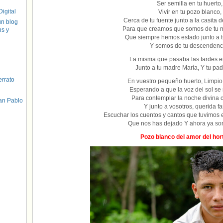
Ser semilla en tu huerto,
igital
Vivir en tu pozo blanco,
Cerca de tu fuente junto a la casita d
un blog
Para que creamos que somos de tu m
hs y
Que siempre hemos estado junto a t
Y somos de tu descendenc
La misma que pasaba las tardes e
Junto a tu madre María, Y tu pad
errato
En vuestro pequeño huerto, Limpio
Esperando a que la voz del sol se 
Para contemplar la noche divina 
an Pablo
Y junto a vosotros, querida fa
Escuchar los cuentos y cantos que tuvimos 
Que nos has dejado Y ahora ya son
Pozo blanco del amor del hor