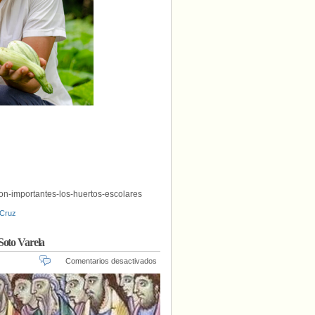
n-importantes-los-huertos-escolares
 Cruz
Soto Varela
en
Comentarios desactivados
“Las
mujeres
siguen
a