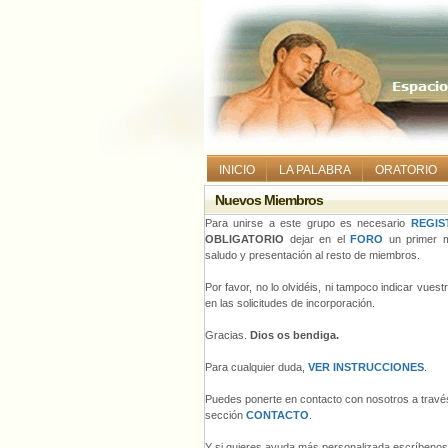
INICIO
LA PALABRA
ORATORIO
Nuevos Miembros
Para unirse a este grupo es necesario
REGIS
OBLIGATORIO
dejar en el
FORO
un primer m
saludo y presentación al resto de miembros.
Por favor, no lo olvidéis, ni tampoco indicar vues
en las solicitudes de incorporación.
Gracias.
Dios os bendiga.
Para cualquier duda,
VER INSTRUCCIONES
.
Puedes ponerte en contacto con nosotros a través
sección
CONTACTO
.
Y si quieres ayuda más personalizada escríbeno