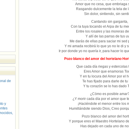
Amor que no cesa, que embriaga 
Rasgando dulcemente la tela de 
Sin dolor, sintiendo, sin sent
Cantando sin garganta,
Con la tuya tocando el Arpa de tu me
Entre los rosales y las moreras de
Y allí de las parras de tus u
Me darás de ellas para saciar mi sed
Y mi amada recibirá lo que yo no le di y 
Ir por donde yo no quería ir, para hacer lo qu
Pozo blanco del amor del hortelano Hort
Que cada día riegas y estercolas 
Eres Amor que enamoras T
Y en tu locura del Amor por el 
sonal de
Te has fijado para darle de tu 
Y tu corazón se lo has dado 
¿Cómo es posible amar
¿Y morir cada día por el amor que 
to y
¡Haciéndote el menor entre los 
entes
Humillándote siendo Dios, Creo porqu
nocidos,
Pozo blanco del amor del hor
Y porque eres el Maestro Hortelano d
Has dejado en cada uno de no