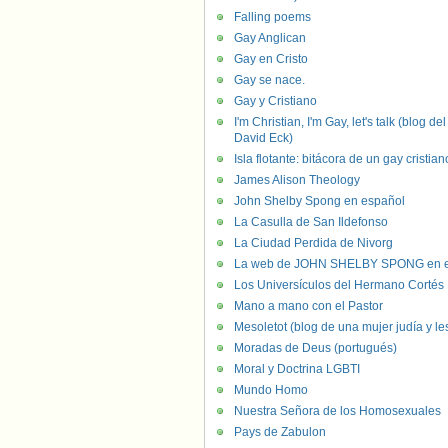
Falling poems
Gay Anglican
Gay en Cristo
Gay se nace.
Gay y Cristiano
I'm Christian, I'm Gay, let's talk (blog del
David Eck)
Isla flotante: bitácora de un gay cristian
James Alison Theology
John Shelby Spong en español
La Casulla de San Ildefonso
La Ciudad Perdida de Nivorg
La web de JOHN SHELBY SPONG en e
Los Universículos del Hermano Cortés
Mano a mano con el Pastor
Mesoletot (blog de una mujer judía y le
Moradas de Deus (portugués)
Moral y Doctrina LGBTI
Mundo Homo
Nuestra Señora de los Homosexuales
Pays de Zabulon