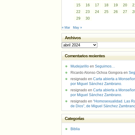
15
16
17
18
19
20
2
22
23
24
25
26
27
2
29
30
« Mar
May »
Archivos
Archivos
Comentarios recientes
Mudejarillo
en
Seguimos…
Ricardo Alonso Ochoa Gongora
en
Se
resignado
en
Carta abierta a Monseñor
por Miguel Sánchez Zambrano.
resignado
en
Carta abierta a Monseñor
por Miguel Sánchez Zambrano.
resignado
en
“Homosexualidad. Las R
de Dios”, de Miguel Sánchez Zambran
Categorías
Biblia