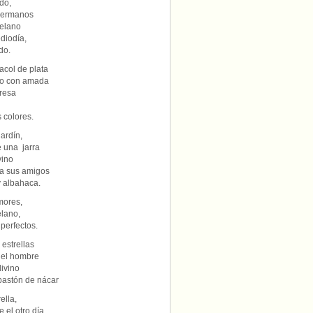
do,
 hermanos
telano
ediodía,
do.
acol de plata
do con amada
fresa
 colores.
ardín,
e una jarra
vino
r a sus amigos
y albahaca.
mores,
elano,
perfectos.
 estrellas
 del hombre
ivino
bastón de nácar
ella,
 el otro día