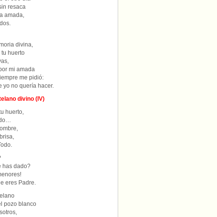
sin resaca
la amada,
idos.
moria divina,
 tu huerto
vas,
 por mi amada
siempre me pidió:
e yo no quería hacer.
elano divino (IV)
tu huerto,
odo…
hombre,
brisa,
Todo.
?
te has dado?
menores!
e eres Padre.
telano
el pozo blanco
sotros,