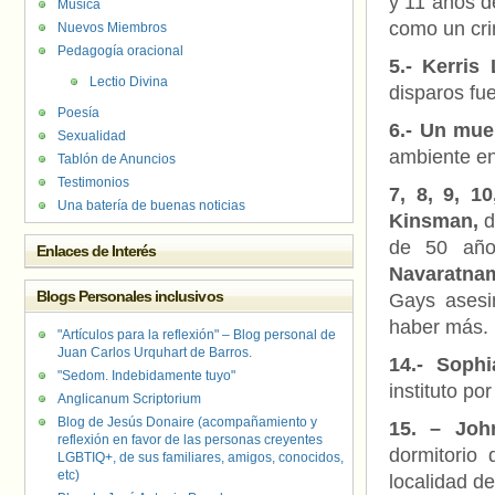
y 11 años d
Música
como un cr
Nuevos Miembros
Pedagogía oracional
5.- Kerris 
Lectio Divina
disparos fu
Poesía
6.- Un mue
Sexualidad
ambiente e
Tablón de Anuncios
Testimonios
7, 8, 9, 10
Una batería de buenas noticias
Kinsman,
d
de 50 añ
Enlaces de Interés
Navaratna
Blogs Personales inclusivos
Gays asesi
haber más.
"Artículos para la reflexión" – Blog personal de
Juan Carlos Urquhart de Barros.
14.- Sophi
"Sedom. Indebidamente tuyo"
instituto po
Anglicanum Scriptorium
Blog de Jesús Donaire (acompañamiento y
15. – Joh
reflexión en favor de las personas creyentes
dormitorio
LGBTIQ+, de sus familiares, amigos, conocidos,
etc)
localidad d