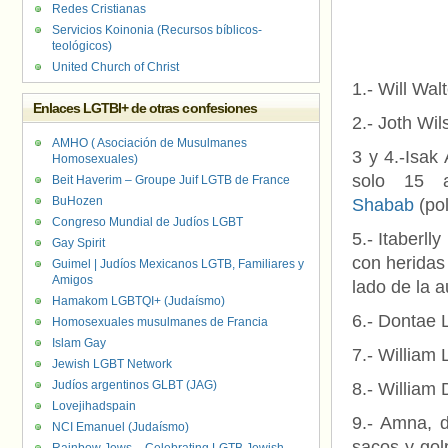
Redes Cristianas
Servicios Koinonia (Recursos bíblicos-
teológicos)
United Church of Christ
1.- Will Wal
Enlaces LGTBI+ de otras confesiones
2.- Joth Wi
AMHO ( Asociación de Musulmanes
3 y 4.-Isak
Homosexuales)
solo 15 a
Beit Haverim – Groupe Juif LGTB de France
BuHozen
Shabab
(pol
Congreso Mundial de Judíos LGBT
5.- Itaberl
Gay Spirit
con heridas
Guimel | Judíos Mexicanos LGTB, Familiares y
Amigos
lado de la 
Hamakom LGBTQI+ (Judaísmo)
6.- Dontae 
Homosexuales musulmanes de Francia
Islam Gay
7.- William
Jewish LGBT Network
Judíos argentinos GLBT (JAG)
8.- William
Lovejihadspain
9.- Amna, d
NCI Emanuel (Judaísmo)
sacos y gol