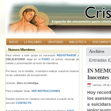
INICIO
LA PALABRA
ORATORIO
BIBLIOTECA
DOCUMENT
Nuevos Miembros
Archivo
Para unirse a este grupo es necesario
REGISTRARSE
y
OBLIGATORIO
dejar en el
FORO
un primer mensaje de
Entradas E
saludo y presentación al resto de miembros.
IN MEMORI
Por favor, no lo olvidéis, ni tampoco indicar vuestros motivos
en las solicitudes de incorporación.
Inocentes
Gracias.
Dios os bendiga.
viernes, 28 de
Para cualquier duda,
VER INSTRUCCIONES
.
Hoy record
los asesin
Puedes ponerte en contacto con nosotros a través de la
sección
CONTACTO
.
a suicidar
Holocaust
Y si quieres ayuda más personalizada escríbenos
AQUÍ