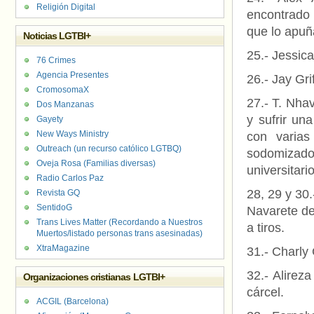
Religión Digital
encontrado
que lo apuñ
Noticias LGTBI+
25.- Jessic
76 Crimes
Agencia Presentes
26.- Jay Gri
CromosomaX
27.- T. Nha
Dos Manzanas
y sufrir un
Gayety
New Ways Ministry
con varia
Outreach (un recurso católico LGTBQ)
sodomizado
Oveja Rosa (Familias diversas)
universitar
Radio Carlos Paz
28, 29 y 30
Revista GQ
SentidoG
Navarete de
Trans Lives Matter (Recordando a Nuestros
a tiros.
Muertos/listado personas trans asesinadas)
XtraMagazine
31.- Charly
32.- Alirez
Organizaciones cristianas LGTBI+
cárcel.
ACGIL (Barcelona)