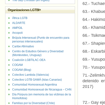
The Gay Christian (en inglés)
62.- Tucha
Organizaciones LGTBI+
63.- Khabue
África LGTB
64.- Hakimo
ALDARTE
65.- Khami
AMPGIL
Arcopoli
66.- Tsikma
Brújula Intersexual (Punto de encuentro para
personas intersexuales)
67.- Shapie
Caribe Afirmativo
68.- Eskarb
Centro de Estudios Género y Diversidad
(Montevideo, Uruguay)
69.- Yusupo
Coalición LGBTILAC-OEA
COGAM
70.- Yusupo
COGAM (Blog)
71.-Zelimk
Colectivo Lambda (Valencia)
Colectivo LGTB GAMÁ (Islas Canarias)
detenido e
Comunidad Homosexual Argentina
2017)
Comunidad Homosexual de Nicaragua – CHN
Día Púrpura (en memoria de las víctimas de la
Homofobia)
72.- Gay ej
Familias por la Diversidad (Chile)