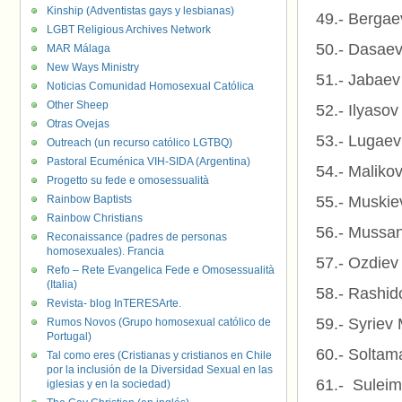
Kinship (Adventistas gays y lesbianas)
49.- Bergae
LGBT Religious Archives Network
50.- Dasaev
MAR Málaga
New Ways Ministry
51.- Jabaev
Noticias Comunidad Homosexual Católica
Other Sheep
52.- Ilyaso
Otras Ovejas
53.- Lugaev
Outreach (un recurso católico LGTBQ)
Pastoral Ecuménica VIH-SIDA (Argentina)
54.- Maliko
Progetto su fede e omosessualità
Rainbow Baptists
55.- Muskie
Rainbow Christians
56.- Mussan
Reconaissance (padres de personas
homosexuales). Francia
57.- Ozdiev
Refo – Rete Evangelica Fede e Omosessualità
(Italia)
58.- Rashid
Revista- blog InTERESArte.
59.- Syriev
Rumos Novos (Grupo homosexual católico de
Portugal)
60.- Soltam
Tal como eres (Cristianas y cristianos en Chile
por la inclusión de la Diversidad Sexual en las
61.- Sulei
iglesias y en la sociedad)