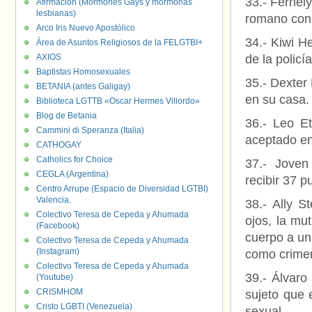
33.- Fernel
Afirmación (Mormones Gays y mormonas
lesbianas)
romano con 
Arco Iris Nuevo Apostólico
34.- Kiwi H
Área de Asuntos Religiosos de la FELGTBI+
AXIOS
de la policí
Baptistas Homosexuales
35.- Dexter 
BETANIA (antes Galigay)
en su casa.
Biblioteca LGTTB «Oscar Hermes Villordo»
Blog de Betania
36.- Leo Et
Cammini di Speranza (Italia)
aceptado en
CATHOGAY
Catholics for Choice
37.- Joven
CEGLA (Argentina)
recibir 37 p
Centro Arrupe (Espacio de Diversidad LGTBI)
Valencia.
38.- Ally S
Colectivo Teresa de Cepeda y Ahumada
ojos, la mu
(Facebook)
cuerpo a un 
Colectivo Teresa de Cepeda y Ahumada
(Instagram)
como crimen
Colectivo Teresa de Cepeda y Ahumada
39.- Álvaro
(Youtube)
CRISMHOM
sujeto que 
Cristo LGBTI (Venezuela)
sexual.