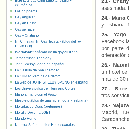
23.- Charly
Espiritualidad caminante (cristiana y
ecuménica)
asesinada. 
Falling poems
24.- María
Gay Anglican
Gay en Cristo
y lesbiana.
Gay se nace.
25.- Yago 
Gay y Cristiano
Facebook la
I'm Christian, I'm Gay, let's talk (blog del rev.
David Eck)
por parte 
Isla flotante: bitácora de un gay cristiano
orientación 
James Alison Theology
John Shelby Spong en español
26.- Naomi
La Casulla de San Ildefonso
un hotel ce
La Ciudad Perdida de Nivorg
más de 30 
La web de JOHN SHELBY SPONG en español
27.- Shee
Los Universículos del Hermano Cortés
Mano a mano con el Pastor
tras ser víc
Mesoletot (blog de una mujer judía y lesbiana)
28.- Najuza
Moradas de Deus (portugués)
Madrid, fu
Moral y Doctrina LGBTI
Carabanchel
Mundo Homo
Nuestra Señora de los Homosexuales