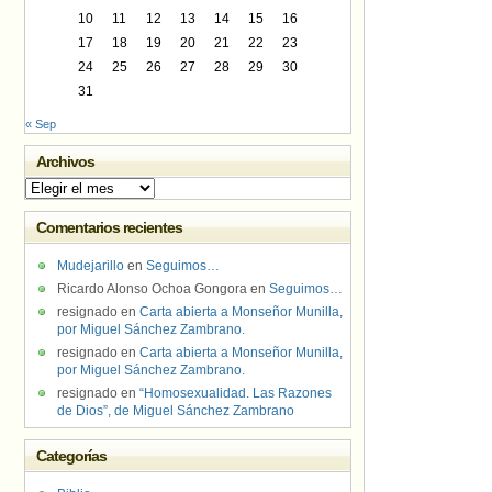
10
11
12
13
14
15
16
17
18
19
20
21
22
23
24
25
26
27
28
29
30
31
« Sep
Archivos
Archivos
Comentarios recientes
Mudejarillo
en
Seguimos…
Ricardo Alonso Ochoa Gongora
en
Seguimos…
resignado
en
Carta abierta a Monseñor Munilla,
por Miguel Sánchez Zambrano.
resignado
en
Carta abierta a Monseñor Munilla,
por Miguel Sánchez Zambrano.
resignado
en
“Homosexualidad. Las Razones
de Dios”, de Miguel Sánchez Zambrano
Categorías