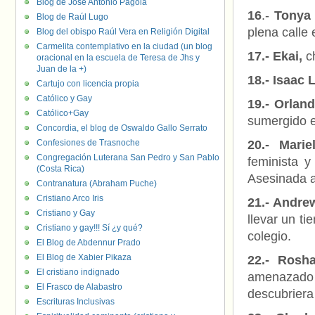
Blog de José Antonio Pagola
16
.-
Tonya
Blog de Raúl Lugo
plena calle 
Blog del obispo Raúl Vera en Religión Digital
Carmelita contemplativo en la ciudad (un blog
17.- Ekai,
ch
oracional en la escuela de Teresa de Jhs y
Juan de la +)
18.- Isaac 
Cartujo con licencia propia
Católico y Gay
19.- Orlan
Católico+Gay
sumergido en
Concordia, el blog de Oswaldo Gallo Serrato
Confesiones de Trasnoche
20.- Marie
Congregación Luterana San Pedro y San Pablo
feminista 
(Costa Rica)
Asesinada a
Contranatura (Abraham Puche)
Cristiano Arco Iris
21.- Andre
Cristiano y Gay
llevar un t
Cristiano y gay!!! Sí ¿y qué?
colegio.
El Blog de Abdennur Prado
El Blog de Xabier Pikaza
22.- Rosha
El cristiano indignado
amenazado
El Frasco de Alabastro
descubriera
Escrituras Inclusivas