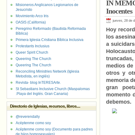
IN MEMORI
Misioneros Anglicanos Legionarios de
Inocentes
Jesucristo
Movimiento Arco Iris
jueves, 28 de 
OASIS (California)
Peregrino Reformado (Bautista Reformada
Hoy record
Bíblica)
los asesin
Primera Iglesia Cristiana Bíblica Inclusiva
a suicidar
Protestants Inclusius
Holocaust
Queer Spirit Church
truncadas,
Queering The Church
medios de
Queering The Church
Reconciling Ministries Network (Iglesia
otros y o
Metodista, en inglés)
memoria de
Revista- blog InTERESArte.
gran poet
St Sebastians Inclusive Church (Maspalomas
.Playa del Inglés. Gran Canaria)
momento de
debemos.
Directorio de Iglesias, recursos, libros....
@reverendally
Acéptenme como soy
Acéptenme como soy (Documento para padres
de hijos homosexuales)