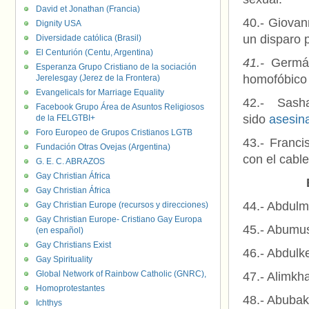
David et Jonathan (Francia)
40.- Giovan
Dignity USA
un disparo
Diversidade católica (Brasil)
El Centurión (Centu, Argentina)
41.-
Germá
Esperanza Grupo Cristiano de la sociación
homofóbico 
Jerelesgay (Jerez de la Frontera)
Evangelicals for Marriage Equality
42.- Sash
Facebook Grupo Área de Asuntos Religiosos
sido
asesina
de la FELGTBI+
Foro Europeo de Grupos Cristianos LGTB
43.- Franci
Fundación Otras Ovejas (Argentina)
con el cabl
G. E. C. ABRAZOS
Gay Christian África
Gay Christian África
44.- Abdulm
Gay Christian Europe (recursos y direcciones)
Gay Christian Europe- Cristiano Gay Europa
45.- Abumus
(en español)
Gay Christians Exist
46.- Abdul
Gay Spirituality
Global Network of Rainbow Catholic (GNRC),
47.- Alimkha
Homoprotestantes
48.- Abubak
Ichthys