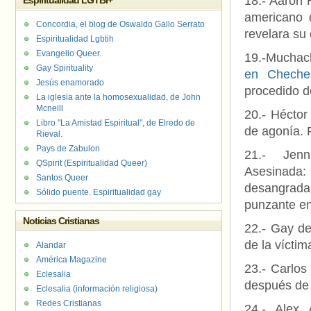
18.- Aaron 
Espiritualidad LGTBI+
americano 
Concordia, el blog de Oswaldo Gallo Serrato
revelara su 
Espiritualidad Lgbtih
Evangelio Queer.
19.-Muchac
Gay Spirituality
en Cheche
Jesús enamorado
procedido d
La iglesia ante la homosexualidad, de John
Mcneill
20.- Héctor
Libro "La Amistad Espiritual", de Elredo de
de agonía. 
Rieval.
Pays de Zabulon
21.- Jen
QSpirit (Espiritualidad Queer)
Asesinada:
Santos Queer
desangrad
Sólido puente. Espiritualidad gay
punzante en
Noticias Cristianas
22.- Gay de
de la vícti
Alandar
América Magazine
23.- Carlos
Eclesalia
después de 
Eclesalia (información religiosa)
Redes Cristianas
24.- Alex 