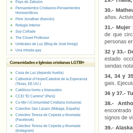
29.- Thalia,
Pays de Zabulon
Pensamientos Cristianos-Pensamientos
30.- Mathe
Homoeróticos
años. Activi
Père Jonathan (francés)
Refugio Interior
31.- Mujer
Soy Cofrade
de que cir
The Closet Professor
personas era
Umbrales de Luz (Blog de José Arregi)
Una mirada gay
32 y 33.- D
estado occi
Comunidades e Iglesias cristianas LGTBI+
sendas nota
Casa de Luz (dejando huella)
34, 34 y 3
Cathedral of Hope/Catedral de la Esperanza
gais. Ejecut
(Texas, EE.UU.)
Católicos homo y bisexuales
36 y 37.- T
CCEI "El Camino" (Perú)
Co-libr-í (Comunidad Cristiana inclusiva)
38.- Anth
Colectivo San Lázaro (Málaga, España)
encontrado
Colectivo Teresa de Cepeda y Ahumada
signos de vi
(Facebook)
Colectivo Teresa de Cepeda y Ahumada
39.- Alask
(Instagram)