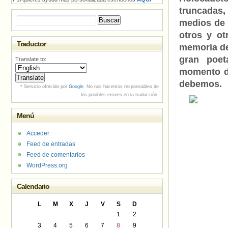
truncadas,
Buscar:
medios de
otros y o
Traductor
memoria de
gran poet
Translate to:
momento de
debemos.
* Servicio ofrecido por
Google
. No nos hacemos responsables de
los posibles errores en la traducción.
Menú
Acceder
Feed de entradas
Feed de comentarios
WordPress.org
Calendario
L
M
X
J
V
S
D
1
2
3
4
5
6
7
8
9