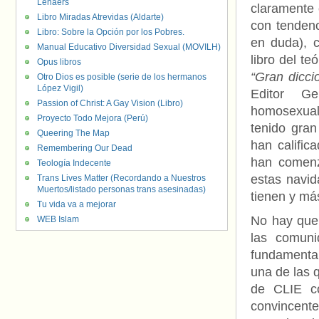
Lenaers
claramente 
Libro Miradas Atrevidas (Aldarte)
con tenden
Libro: Sobre la Opción por los Pobres.
en duda), 
Manual Educativo Diversidad Sexual (MOVILH)
libro del 
Opus libros
“Gran dicci
Otro Dios es posible (serie de los hermanos
López Vigil)
Editor Ge
Passion of Christ: A Gay Vision (Libro)
homosexual
Proyecto Todo Mejora (Perú)
tenido gran
Queering The Map
han califica
Remembering Our Dead
han comenz
Teología Indecente
estas navid
Trans Lives Matter (Recordando a Nuestros
Muertos/listado personas trans asesinadas)
tienen y má
Tu vida va a mejorar
No hay que 
WEB Islam
las comuni
fundamental
una de las q
de CLIE co
convincent