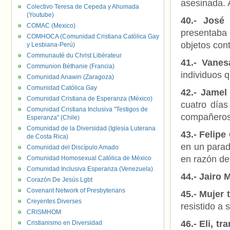
asesinada. 
Colectivo Teresa de Cepeda y Ahumada
(Youtube)
40.- José 
COMAC (Mexico)
presentaba
COMHOCA (Comunidad Cristiana Católica Gay
objetos con
y Lesbiana-Perú)
Communauté du Christ Libérateur
41.- Vane
Communion Béthanie (Francia)
individuos q
Comunidad Anawin (Zaragoza)
Comunidad Católica Gay
42.- Jamel
Comunidad Cristiana de Esperanza (México)
cuatro días
Comunidad Cristiana Inclusiva "Testigos de
compañeros 
Esperanza" (Chile)
Comunidad de la Diversidad (Iglesia Luterana
43.- Felip
de Costa Rica)
en un parad
Comunidad del Discípulo Amado
en razón de
Comunidad Homosexual Católica de México
Comunidad Inclusiva Esperanza (Venezuela)
44.- Jairo 
Corazón De Jesús Lgbt
Covenant Network of Presbyterians
45.- Mujer 
Creyentes Diverses
resistido a
CRISMHOM
46.- Eli, tr
Cristianismo en Diversidad