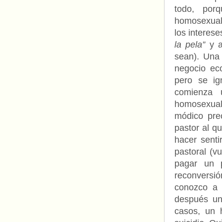
todo, por
homosexual
los interese
la pela”
y aq
sean). Una 
negocio eco
pero se ig
comienza 
homosexual
módico pre
pastor al q
hacer senti
pastoral (v
pagar un 
reconversió
conozco a 
después un 
casos, un 