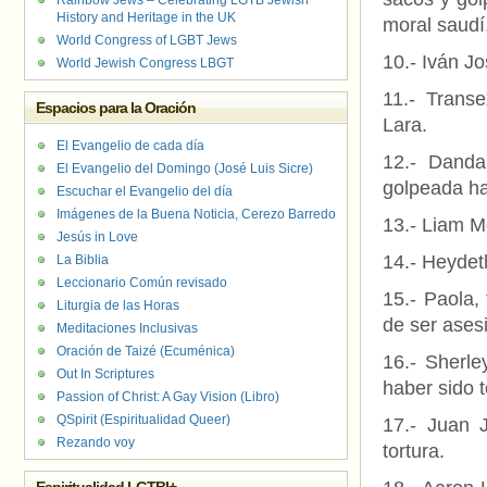
Rainbow Jews – Celebrating LGTB Jewish
History and Heritage in the UK
moral saudí
World Congress of LGBT Jews
10.- Iván J
World Jewish Congress LBGT
11.- Transe
Espacios para la Oración
Lara.
El Evangelio de cada día
12.- Danda
El Evangelio del Domingo (José Luis Sicre)
golpeada ha
Escuchar el Evangelio del día
Imágenes de la Buena Noticia, Cerezo Barredo
13.- Liam M
Jesús in Love
14.- Heydet
La Biblia
Leccionario Común revisado
15.- Paola,
Liturgia de las Horas
de ser ases
Meditaciones Inclusivas
Oración de Taizé (Ecuménica)
16.- Sherl
Out In Scriptures
haber sido 
Passion of Christ: A Gay Vision (Libro)
QSpirit (Espiritualidad Queer)
17.- Juan 
Rezando voy
tortura.