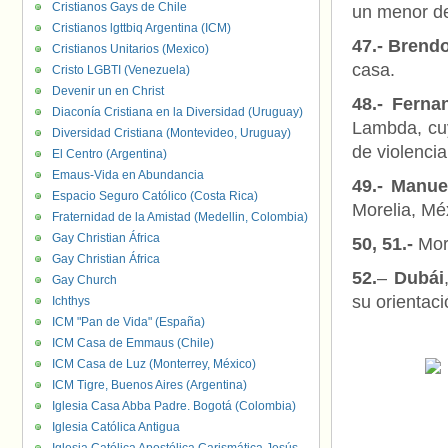
Cristianos Gays de Chile
un menor de
Cristianos lgttbiq Argentina (ICM)
47.- Brend
Cristianos Unitarios (Mexico)
casa.
Cristo LGBTI (Venezuela)
Devenir un en Christ
48.- Ferna
Diaconía Cristiana en la Diversidad (Uruguay)
Lambda, cuy
Diversidad Cristiana (Montevideo, Uruguay)
de violencia
El Centro (Argentina)
Emaus-Vida en Abundancia
49.-
Manue
Espacio Seguro Católico (Costa Rica)
Morelia, Mé
Fraternidad de la Amistad (Medellin, Colombia)
Gay Christian África
50, 51.-
Mor
Gay Christian África
52.
–
Dubái
Gay Church
su orientaci
Ichthys
ICM "Pan de Vida" (España)
ICM Casa de Emmaus (Chile)
ICM Casa de Luz (Monterrey, México)
ICM Tigre, Buenos Aires (Argentina)
Iglesia Casa Abba Padre. Bogotá (Colombia)
Iglesia Católica Antigua