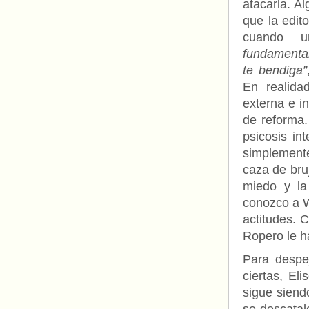
atacarla. A
que la edit
cuando 
fundamental
te bendiga”
En realida
externa e in
de reforma.
psicosis in
simplement
caza de bruj
miedo y la
conozco a W
actitudes. 
Ropero le 
Para despej
ciertas, El
sigue siend