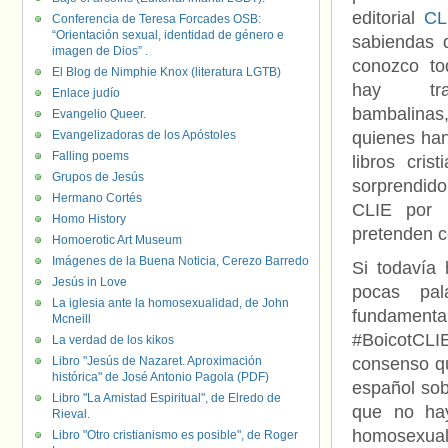
editorial
CL
Conferencia de Teresa Forcades OSB:
“Orientación sexual, identidad de género e
sabiendas 
imagen de Dios” .
conozco to
El Blog de Nimphie Knox (literatura LGTB)
hay tr
Enlace judío
bambalinas,
Evangelio Queer.
Evangelizadoras de los Apóstoles
quienes han
Falling poems
libros cris
Grupos de Jesús
sorprendido
Hermano Cortés
CLIE por u
Homo History
pretenden co
Homoerotic Art Museum
Imágenes de la Buena Noticia, Cerezo Barredo
Si todavía
Jesús in Love
pocas pal
La iglesia ante la homosexualidad, de John
fundament
Mcneill
#BoicotCLIE
La verdad de los kikos
Libro "Jesús de Nazaret. Aproximación
consenso qu
histórica" de José Antonio Pagola (PDF)
español so
Libro "La Amistad Espiritual", de Elredo de
que no hay
Rieval.
homosexua
Libro "Otro cristianismo es posible", de Roger