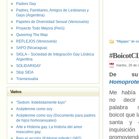
Padres Gay
Padres, Familiares, Amigos de Lesbianas y
Gays (Argentina)
Papeles de Diversidad Sexual (Venezuela)
Proyecto Todo Mejora (Perú)
Queering The Map
REFLEJOS (Venezuela)
"Migajas" de es
SAFO (Nicaragua)
#BoicotC
SIGLA – Sociedad de Integración Gay Lésbica
Argentina
martes, 26 de 
SOLIDARIGAY
Stop SIDA
De su
Transexualia
Homoprote
Varios
Me había 
no decir
"Sedom. Indebidamente tuyo"
palabra 
Acéptenme como soy
boicot que 
Acéptenme como soy (Documento para padres
de hijos homosexuales)
santa y e
Arte e Historia gay. La historia del amor
inquisic
masculino gay.
promoviendo
Bajo el arcoíris (Editorial infantil LGBT).