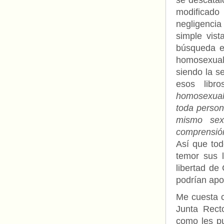
se descatal
modificado
negligenci
simple vist
búsqueda en
homosexual
siendo la s
esos libr
homosexual
toda person
mismo sex
comprensión
Así que to
temor sus 
libertad de
podrían apo
Me cuesta cr
Junta Rect
como les pu