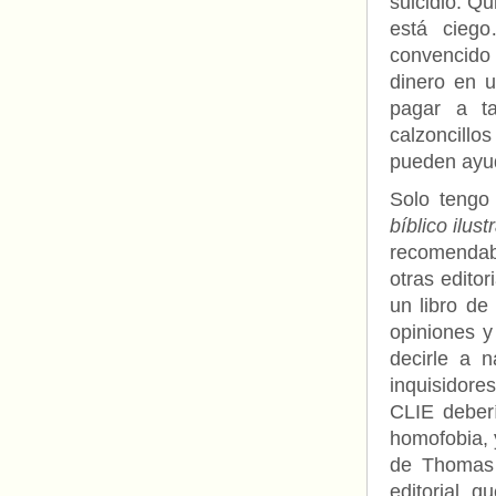
suicidio. Q
está cieg
convencido 
dinero en u
pagar a t
calzoncill
pueden ayud
Solo tengo 
bíblico ilust
recomenda
otras edito
un libro de
opiniones y
decirle a 
inquisidore
CLIE deberí
homofobia, 
de Thomas 
editorial 