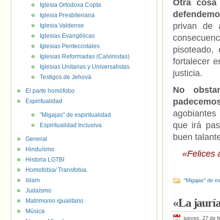
Otra cosa
Iglesia Ortodoxa Copta
defendemo
Iglesia Presbiteriana
privan de 
Iglesia Valdense
Iglesias Evangélicas
consecuenci
Iglesias Pentecostales
pisoteado,
Iglesias Reformadas (Calvinistas)
fortalecer 
Iglesias Unitarias y Universalistas
justicia.
Testigos de Jehová
No obstan
El parte homófobo
padecemo
Espiritualidad
agobiantes 
"Migajas" de espiritualidad
que irá pas
Espiritualidad Inclusiva
buen talante
General
Hinduísmo
«Felices 
Historia LGTBI
Homofobia/ Transfobia.
Islam
"Migajas" de es
Judaísmo
«La jaurí
Matrimonio igualitario
Música
jueves, 27 de 