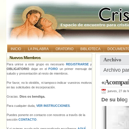
INICIO
LA PALABRA
ORATORIO
BIBLIOTECA
DOCUMENT
Nuevos Miembros
Archivo
Para unirse a este grupo es necesario
REGISTRARSE
y
OBLIGATORIO
dejar en el
FORO
un primer mensaje de
Archivo pa
saludo y presentación al resto de miembros.
«Acompaña
Por favor, no lo olvidéis, ni tampoco indicar vuestros motivos
en las solicitudes de incorporación.
jueves, 27 de 
Gracias.
Dios os bendiga.
De su blo
g
Para cualquier duda,
VER INSTRUCCIONES
.
Puedes ponerte en contacto con nosotros a través de la
sección
CONTACTO
.
Y si quieres ayuda más personalizada escríbenos
AQUÍ