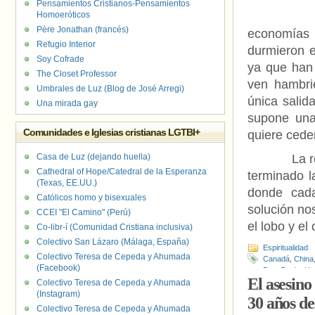
Pensamientos Cristianos-Pensamientos
Homoeróticos
Algunas 
Père Jonathan (francés)
economías 
Refugio Interior
durmieron e
Soy Cofrade
ya que han
The Closet Professor
ven hambri
Umbrales de Luz (Blog de José Arregi)
única salid
Una mirada gay
supone una
Comunidades e Iglesias cristianas LGTBI+
quiere cede
Casa de Luz (dejando huella)
La realida
Cathedral of Hope/Catedral de la Esperanza
terminado l
(Texas, EE.UU.)
donde cada
Católicos homo y bisexuales
solución no
CCEI "El Camino" (Perú)
el lobo y el
Co-libr-í (Comunidad Cristiana inclusiva)
Colectivo San Lázaro (Málaga, España)
Espiritualidad
Colectivo Teresa de Cepeda y Ahumada
Canadá
,
China
(Facebook)
Paz
,
Rusia
,
Uc
El asesin
Colectivo Teresa de Cepeda y Ahumada
(Instagram)
30 años d
Colectivo Teresa de Cepeda y Ahumada