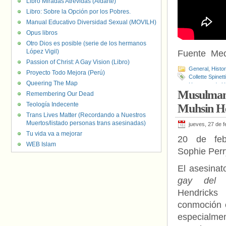
Libro Miradas Atrevidas (Aldarte)
Libro: Sobre la Opción por los Pobres.
Manual Educativo Diversidad Sexual (MOVILH)
Opus libros
Otro Dios es posible (serie de los hermanos
López Vigil)
Fuente Med
Passion of Christ: A Gay Vision (Libro)
General
,
Histo
Proyecto Todo Mejora (Perú)
Collette Spinetti
Queering The Map
Humanos de U
Musulmane
Remembering Our Dead
Teología Indecente
Muhsin He
Trans Lives Matter (Recordando a Nuestros
Muertos/listado personas trans asesinadas)
jueves, 27 de 
Tu vida va a mejorar
20 de feb
WEB Islam
Sophie Perr
El asesinat
gay del 
Hendric
conmoción 
especialm