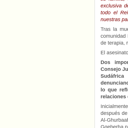
exclusiva 
todo el Re
nuestras pa
Tras la mu
comunidad 
de terapia,
El asesinato
Dos impor
Consejo Ju
Sudáfric
denunciand
lo que ref
relaciones
Inicialmen
después de 
Al-Ghurbaa
Gqeberha pa