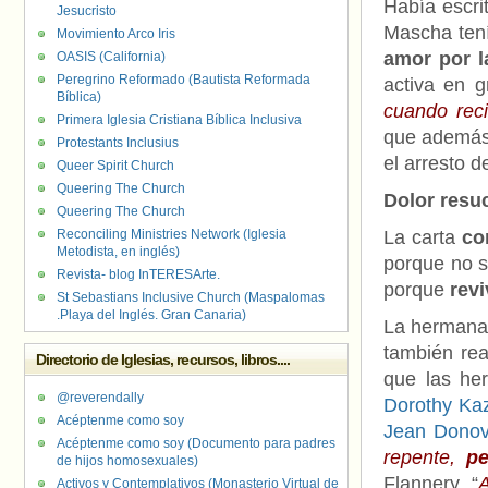
Había escri
Jesucristo
Mascha ten
Movimiento Arco Iris
amor por l
OASIS (California)
Peregrino Reformado (Bautista Reformada
activa en g
Bíblica)
cuando reci
Primera Iglesia Cristiana Bíblica Inclusiva
que además 
Protestants Inclusius
el arresto de
Queer Spirit Church
Queering The Church
Dolor resu
Queering The Church
Reconciling Ministries Network (Iglesia
La carta
con
Metodista, en inglés)
porque no s
Revista- blog InTERESArte.
porque
revi
St Sebastians Inclusive Church (Maspalomas
.Playa del Inglés. Gran Canaria)
La hermana 
también rea
Directorio de Iglesias, recursos, libros....
que las her
@reverendally
Dorothy Ka
Acéptenme como soy
Jean Donov
Acéptenme como soy (Documento para padres
repente,
p
de hijos homosexuales)
Flannery. “
A
Activos y Contemplativos (Monasterio Virtual de