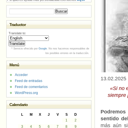
Buscar:
Traductor
Translate to:
* Servicio ofrecido por
Google
. No nos hacemos responsables de
los posibles errores en la traducción.
Menú
Acceder
13.02.2025
Feed de entradas
Feed de comentarios
«Si no 
WordPress.org
siempre 
Calendario
Podremos h
L
M
X
J
V
S
D
sentido del
1
2
más aún si
3
4
5
6
7
8
9