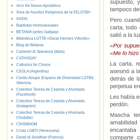
supuesto, 
Arco Iris Nuevo Apostólico
tampoco de
Área de Asuntos Religiosos de la FELGTBI+
AXIOS
Pero cuando
Baptistas Homosexuales
carta, todo
BETANIA (antes Galigay)
salió a la lu
Biblioteca LGTTB «Oscar Hermes Villordo»
«
Por supues
Blog de Betania
Cammini di Speranza (Italia)
«
Me lo hizo
CATHOGAY
La carta, r
Catholics for Choice
asesinó a 
CEGLA (Argentina)
Centro Arrupe (Espacio de Diversidad LGTBI)
detrás de 
Valencia.
perpetua en
Colectivo Teresa de Cepeda y Ahumada
(Facebook)
Les había e
Colectivo Teresa de Cepeda y Ahumada
perdón.
(Instagram)
Colectivo Teresa de Cepeda y Ahumada
Mascha te
(Youtube)
amabilidad
CRISMHOM
encantaba 
Cristo LGBTI (Venezuela)
comparte c
David et Jonathan (Francia)