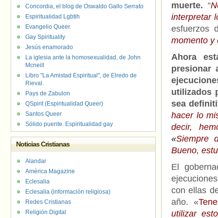
muerte.
“
N
Concordia, el blog de Oswaldo Gallo Serrato
interpretar 
Espiritualidad Lgbtih
Evangelio Queer.
esfuerzos 
Gay Spirituality
momento y q
Jesús enamorado
Ahora est
La iglesia ante la homosexualidad, de John
Mcneill
presionar 
Libro "La Amistad Espiritual", de Elredo de
ejecucione
Rieval.
utilizados
Pays de Zabulon
sea defini
QSpirit (Espiritualidad Queer)
Santos Queer
hacer lo m
Sólido puente. Espiritualidad gay
decir, he
«
Siempre d
Noticias Cristianas
Bueno, est
Alandar
El goberna
América Magazine
ejecuciones
Eclesalia
con ellas d
Eclesalia (información religiosa)
año. «
Tene
Redes Cristianas
Religión Digital
utilizar e