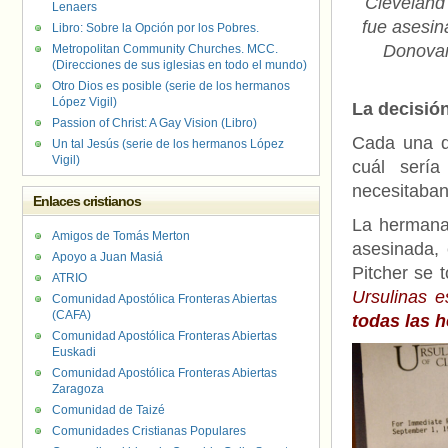
Cleveland 
Lenaers
fue asesin
Libro: Sobre la Opción por los Pobres.
Donovan
Metropolitan Community Churches. MCC.
(Direcciones de sus iglesias en todo el mundo)
Otro Dios es posible (serie de los hermanos
López Vigil)
La decisió
Passion of Christ: A Gay Vision (Libro)
Cada una d
Un tal Jesús (serie de los hermanos López
Vigil)
cuál sería
necesitaban 
Enlaces cristianos
La hermana
Amigos de Tomás Merton
asesinada, 
Apoyo a Juan Masiá
Pitcher se 
ATRIO
Ursulinas e
Comunidad Apostólica Fronteras Abiertas
(CAFA)
todas las 
Comunidad Apostólica Fronteras Abiertas
Euskadi
Comunidad Apostólica Fronteras Abiertas
Zaragoza
Comunidad de Taizé
Comunidades Cristianas Populares