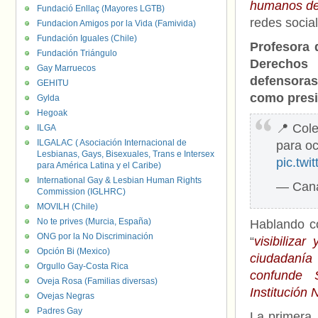
humanos de 
Fundació Enllaç (Mayores LGTB)
redes social
Fundacion Amigos por la Vida (Famivida)
Fundación Iguales (Chile)
Profesora d
Fundación Triángulo
Derechos
Gay Marruecos
defensoras
GEHITU
como presi
Gylda
Hegoak
📍 Cole
ILGA
ILGALAC ( Asociación Internacional de
para oc
Lesbianas, Gays, Bisexuales, Trans e Intersex
pic.tw
para América Latina y el Caribe)
International Gay & Lesbian Human Rights
— Cana
Commission (IGLHRC)
MOVILH (Chile)
No te prives (Murcia, España)
Hablando co
ONG por la No Discriminación
“
visibiliza
Opción Bi (Mexico)
ciudadanía
Orgullo Gay-Costa Rica
confunde 
Oveja Rosa (Familias diversas)
Institución
Ovejas Negras
Padres Gay
La primera,