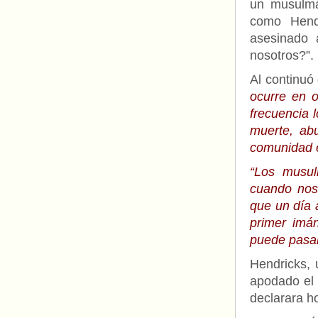
un musulmá
como Hend
asesinado 
nosotros?”.
Al continuó
ocurre en 
frecuencia 
muerte, abu
comunidad e
“Los musul
cuando nos
que un día 
primer imá
puede pasar
Hendricks, 
apodado el 
declarara h