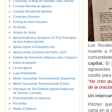
Concordia, el blog de Oswaldo Gallo Serrato
Consejo Mundial de Iglesias
Consejo Mundial de Iglesias
Creyentes Diverses
El blog de Henri Nouwen
Fe Adulta
Grupos de Jesús
Iglesia Anglicana Zaragoza (I.E.R.E) Parroquia
de San Andres Apóstol
Los fiscal
Iglesia según el Evangelio hoy
muerte a Pi
Iglesia Unida (Carolina del Norte, USA)
comunidades
Instituto de Formación religiosa «San Cipriano»
capital.
El 
Kairos Evangelio
La otra Iglesia.
agravantes
Lupa Protestante
casilla par
Misión Sacerdotal Tercermundista (Argentina)
“
No creo qu
Misión Sacerdotal Tercermundista (Chile)
de la oració
Parroquia de San Esteban (Iglesia Anglicana
de Toronto, Canadá)
Un interca
PodcastyRadio (Cristianos)
Por tantas
Pitcher, qu
Redes Cristianas
carta en la