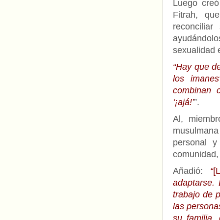
Luego creó
Fitrah, q
reconcilia
ayudándolo
sexualidad e
“Hay que d
los imanes
combinan c
‘¡ajá!’
”.
Al, miembr
musulmana 
personal 
comunidad, 
Añadió:
“
[
adaptarse.
trabajo de 
las persona
su familia,