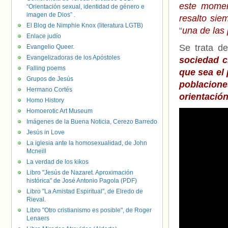
este momen
“Orientación sexual, identidad de género e
imagen de Dios” .
resalto sie
El Blog de Nimphie Knox (literatura LGTB)
“
una de las 
Enlace judío
Se trata de
Evangelio Queer.
Evangelizadoras de los Apóstoles
sociedad c
Falling poems
que sea el
Grupos de Jesús
poblacione
Hermano Cortés
orientación
Homo History
Homoerotic Art Museum
Imágenes de la Buena Noticia, Cerezo Barredo
Jesús in Love
La iglesia ante la homosexualidad, de John
Mcneill
La verdad de los kikos
Libro "Jesús de Nazaret. Aproximación
histórica" de José Antonio Pagola (PDF)
Libro "La Amistad Espiritual", de Elredo de
Rieval.
Libro "Otro cristianismo es posible", de Roger
Lenaers