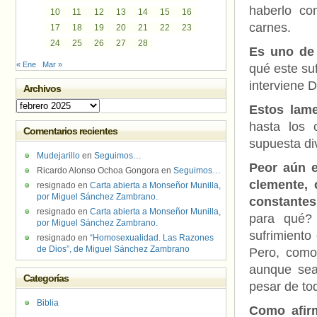
haberlo co
10
11
12
13
14
15
16
carnes.
17
18
19
20
21
22
23
24
25
26
27
28
Es uno de 
« Ene
Mar »
qué este su
interviene 
Archivos
Archivos
Estos lame
hasta los 
Comentarios recientes
supuesta div
Mudejarillo
en
Seguimos…
Peor aún e
Ricardo Alonso Ochoa Gongora
en
Seguimos…
clemente,
resignado
en
Carta abierta a Monseñor Munilla,
por Miguel Sánchez Zambrano.
constantes
resignado
en
Carta abierta a Monseñor Munilla,
para qué? 
por Miguel Sánchez Zambrano.
sufrimiento
resignado
en
“Homosexualidad. Las Razones
de Dios”, de Miguel Sánchez Zambrano
Pero, como
aunque sea
Categorías
pesar de tod
Biblia
Como afirm