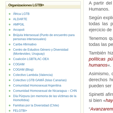
A partir de
Organizaciones LGTBI+
Humanos.
África LGTB
Según expl
ALDARTE
todas las 
AMPGIL
ejercicio de
Arcopoli
Brújula Intersexual (Punto de encuentro para
Tenemos qu
personas intersexuales)
todas las pe
Caribe Afirmativo
Centro de Estudios Género y Diversidad
También hi
(Montevideo, Uruguay)
políticas pú
Coalición LGBTILAC-OEA
COGAM
humanos
«.
COGAM (Blog)
Asimismo, d
Colectivo Lambda (Valencia)
derechos h
Colectivo LGTB GAMÁ (Islas Canarias)
pueden ser 
Comunidad Homosexual Argentina
Comunidad Homosexual de Nicaragua – CHN
Spinetti af
Día Púrpura (en memoria de las víctimas de la
si bien «
hay
Homofobia)
Familias por la Diversidad (Chile)
“
Avanzarem
FELGTBI+