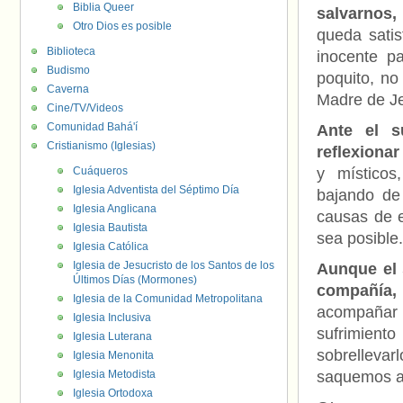
Biblia Queer
salvarnos,
Otro Dios es posible
queda satis
Biblioteca
inocente p
Budismo
poquito, n
Caverna
Madre de J
Cine/TV/Videos
Comunidad Bahá'í
Ante el s
Cristianismo (Iglesias)
reflexionar
Cuáqueros
y místicos
Iglesia Adventista del Séptimo Día
bajando de 
Iglesia Anglicana
causas de e
Iglesia Bautista
sea posible.
Iglesia Católica
Iglesia de Jesucristo de los Santos de los
Aunque el 
Últimos Días (Mormones)
compañía,
Iglesia de la Comunidad Metropolitana
acompañar 
Iglesia Inclusiva
sufrimient
Iglesia Luterana
sobrellevar
Iglesia Menonita
Iglesia Metodista
saquemos a
Iglesia Ortodoxa