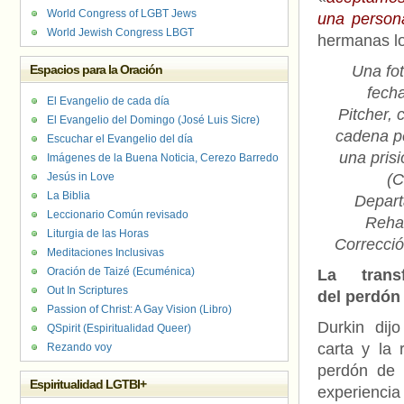
World Congress of LGBT Jews
una person
World Jewish Congress LBGT
hermanas lo
Espacios para la Oración
Una fot
fech
El Evangelio de cada día
Pitcher,
El Evangelio del Domingo (José Luis Sicre)
cadena p
Escuchar el Evangelio del día
una pris
Imágenes de la Buena Noticia, Cerezo Barredo
Jesús in Love
(C
La Biblia
Depar
Leccionario Común revisado
Rehab
Liturgia de las Horas
Correcció
Meditaciones Inclusivas
Oración de Taizé (Ecuménica)
La transf
Out In Scriptures
del perdón
Passion of Christ: A Gay Vision (Libro)
Durkin dij
QSpirit (Espiritualidad Queer)
carta y la 
Rezando voy
perdón de 
Espiritualidad LGTBI+
experienci