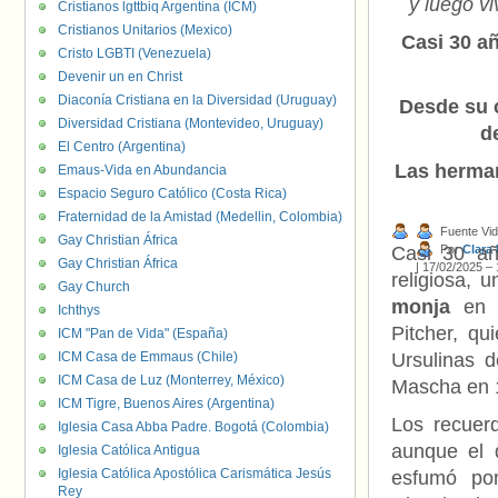
y luego v
Cristianos lgttbiq Argentina (ICM)
Cristianos Unitarios (Mexico)
Casi 30 a
Cristo LGBTI (Venezuela)
Devenir un en Christ
Diaconía Cristiana en la Diversidad (Uruguay)
Desde su c
Diversidad Cristiana (Montevideo, Uruguay)
d
El Centro (Argentina)
Las herman
Emaus-Vida en Abundancia
Espacio Seguro Católico (Costa Rica)
Fraternidad de la Amistad (Medellin, Colombia)
Fuente Vi
Gay Christian África
Casi 30 a
Por
Clara
Gay Christian África
|
17/02/2025 – 
religiosa,
Gay Church
monja
en 
Ichthys
Pitcher, q
ICM "Pan de Vida" (España)
ICM Casa de Emmaus (Chile)
Ursulinas 
ICM Casa de Luz (Monterrey, México)
Mascha en 
ICM Tigre, Buenos Aires (Argentina)
Los recuer
Iglesia Casa Abba Padre. Bogotá (Colombia)
aunque el 
Iglesia Católica Antigua
Iglesia Católica Apostólica Carismática Jesús
esfumó po
Rey