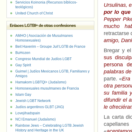
Servicios Koinonia (Recursos bíblicos-
Ursulinas, 
teológicos)
por lo que
United Church of Christ
Pepper Pik
Enlaces LGTBI+ de otras confesiones
mucho hab
retractarse 
AMHO ( Asociación de Musulmanes
amigo, Dani
Homosexuales)
Beit Haverim – Groupe Juif LGTB de France
Bregar y el
BuHozen
sus discul
Congreso Mundial de Judíos LGBT
persona d
Gay Spirit
palabras de
Guimel | Judíos Mexicanos LGTB, Familiares y
Amigos
parte. «
Era
Hamakom LGBTQI+ (Judaísmo)
otra person
Homosexuales musulmanes de Francia
su familia
Islam Gay
difundir el
Jewish LGBT Network
le ofreciér
Judíos argentinos GLBT (JAG)
Lovejihadspain
La carta d
NCI Emanuel (Judaísmo)
capellanes
Rainbow Jews – Celebrating LGTB Jewish
History and Heritage in the UK
«
aceptamos 