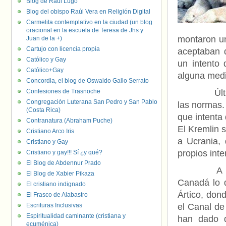
Blog de Raúl Lugo
Blog del obispo Raúl Vera en Religión Digital
Carmelita contemplativo en la ciudad (un blog
oracional en la escuela de Teresa de Jhs y
montaron u
Juan de la +)
Cartujo con licencia propia
aceptaban 
Católico y Gay
un intento 
Católico+Gay
alguna medi
Concordia, el blog de Oswaldo Gallo Serrato
Confesiones de Trasnoche
Últimamen
Congregación Luterana San Pedro y San Pablo
las normas.
(Costa Rica)
que intenta 
Contranatura (Abraham Puche)
El Kremlin 
Cristiano Arco Iris
a Ucrania, 
Cristiano y Gay
propios int
Cristiano y gay!!! Sí ¿y qué?
El Blog de Abdennur Prado
A los Est
El Blog de Xabier Pikaza
Canadá lo q
El cristiano indignado
Ártico, don
El Frasco de Alabastro
Escrituras Inclusivas
el Canal de
Espiritualidad caminante (cristiana y
han dado d
ecuménica)