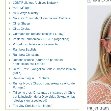
jueves, 27 de 
LGBT Religious Archives Network
MAR Málaga
New Ways Ministry
Noticias Comunidad Homosexual Católica
Other Sheep
Otras Ovejas
Outreach (un recurso católico LGTBQ)
Pastoral Ecuménica VIH-SIDA (Argentina)
Progetto su fede e omosessualità
Rainbow Baptists
Rainbow Christians
Reconaissance (padres de personas
homosexuales). Francia
Refo – Rete Evangelica Fede e Omosessualità
(Italia)
Revista- blog InTERESArte.
Rumos Novos (Grupo homosexual católico de
Portugal)
Tal como eres (Cristianas y cristianos en Chile
por la inclusión de la Diversidad Sexual en las
iglesias y en la sociedad)
The Gay Christian (en inglés)
mujer trans