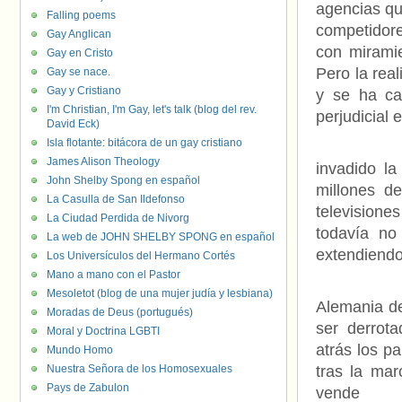
agencias qu
Falling poems
competidor
Gay Anglican
con mirami
Gay en Cristo
Pero la rea
Gay se nace.
Gay y Cristiano
y se ha ca
I'm Christian, I'm Gay, let's talk (blog del rev.
perjudicial 
David Eck)
Isla flotante: bitácora de un gay cristiano
China ha 
James Alison Theology
invadido l
John Shelby Spong en español
millones de
La Casulla de San Ildefonso
televisione
La Ciudad Perdida de Nivorg
todavía no
La web de JOHN SHELBY SPONG en español
extendiendo
Los Universículos del Hermano Cortés
Mano a mano con el Pastor
No estam
Mesoletot (blog de una mujer judía y lesbiana)
Alemania de
Moradas de Deus (portugués)
ser derrota
Moral y Doctrina LGBTI
atrás los p
Mundo Homo
Nuestra Señora de los Homosexuales
tras la mar
Pays de Zabulon
vende