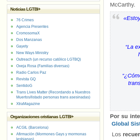
McCarthy.
Noticias LGTBI+
«Estoy
76 Crimes
Agencia Presentes
CromosomaX
Dos Manzanas
“La e
Gayety
New Ways Ministry
Outreach (un recurso católico LGTBQ)
Oveja Rosa (Familias diversas)
Radio Carlos Paz
“¿Cómo
Revista GQ
tran
SentidoG
Trans Lives Matter (Recordando a Nuestros
Muertos/listado personas trans asesinadas)
XtraMagazine
Por su int
Organizaciones cristianas LGTBI+
Global Sis
ACGIL (Barcelona)
Los
recue
Afirmación (Mormones Gays y mormonas
lesbianas)