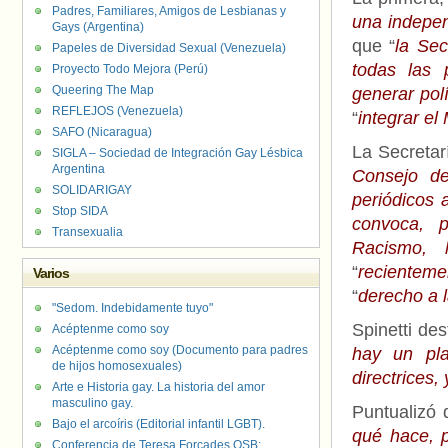
Padres, Familiares, Amigos de Lesbianas y
una indepen
Gays (Argentina)
que “
la Se
Papeles de Diversidad Sexual (Venezuela)
todas las 
Proyecto Todo Mejora (Perú)
Queering The Map
generar pol
REFLEJOS (Venezuela)
“
integrar el
SAFO (Nicaragua)
La Secretar
SIGLA – Sociedad de Integración Gay Lésbica
Argentina
Consejo d
SOLIDARIGAY
periódicos 
Stop SIDA
convoca, p
Transexualia
Racismo, 
“
recientem
Varios
“
derecho a l
"Sedom. Indebidamente tuyo"
Spinetti de
Acéptenme como soy
Acéptenme como soy (Documento para padres
hay un pl
de hijos homosexuales)
directrices,
Arte e Historia gay. La historia del amor
masculino gay.
Puntualizó 
Bajo el arcoíris (Editorial infantil LGBT).
qué hace, 
Conferencia de Teresa Forcades OSB: