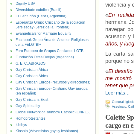
Dignity USA
violencia y 
Diversidade católica (Brasil)
«
En realid
El Centurión (Centu, Argentina)
hermana Jo
Esperanza Grupo Cristiano de la sociación
Jerelesgay (Jerez de la Frontera)
navegar por
Evangelicals for Marriage Equality
acusado y l
Facebook Grupo Área de Asuntos Religiosos
años, y lue
de la FELGTBI+
Foro Europeo de Grupos Cristianos LGTB
La carta sa
Fundación Otras Ovejas (Argentina)
porque no s
G. E. C. ABRAZOS
Gay Christian África
«
El desafío 
Gay Christian África
me mostró 
Gay Christian Europe (recursos y direcciones)
tener que pe
Gay Christian Europe- Cristiano Gay Europa
Leer más…
(en español)
Gay Christians Exist
General
,
Iglesi
Gay Spirituality
Asesinato
,
Cath
Hermanas de M
Global Network of Rainbow Catholic (GNRC),
Colette Sp
Marie Mascha
Homoprotestantes
cargo en 
Ichthys
Kinship (Adventistas gays y lesbianas)