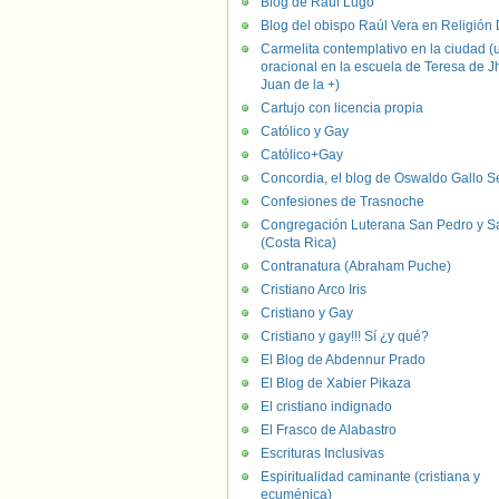
Blog de Raúl Lugo
Blog del obispo Raúl Vera en Religión D
Carmelita contemplativo en la ciudad (
oracional en la escuela de Teresa de J
Juan de la +)
Cartujo con licencia propia
Católico y Gay
Católico+Gay
Concordia, el blog de Oswaldo Gallo S
Confesiones de Trasnoche
Congregación Luterana San Pedro y S
(Costa Rica)
Contranatura (Abraham Puche)
Cristiano Arco Iris
Cristiano y Gay
Cristiano y gay!!! Sí ¿y qué?
El Blog de Abdennur Prado
El Blog de Xabier Pikaza
El cristiano indignado
El Frasco de Alabastro
Escrituras Inclusivas
Espiritualidad caminante (cristiana y
ecuménica)