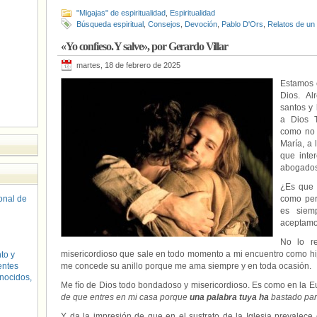
"Migajas" de espiritualidad
,
Espiritualidad
Búsqueda espiritual
,
Consejos
,
Devoción
,
Pablo D'Ors
,
Relatos de un
«Yo confieso. Y salve», por Gerardo Villar
martes, 18 de febrero de 2025
Estamos e
Dios. Al
santos y
a Dios 
como no 
María, a 
que inte
abogados
¿Es que 
sonal de
como per
es siem
aceptamo
No lo r
misericordioso que sale en todo momento a mi encuentro como hij
to y
entes
me concede su anillo porque me ama siempre y en toda ocasión.
nocidos,
Me fío de Dios todo bondadoso y misericordioso. Es como en la Eu
de que entres en mi casa porque
una palabra tuya ha
bastado pa
Y da la impresión de que en el sustrato de la Iglesia prevalece