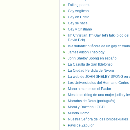
Falling poems
Gay Anglican
Gay en Cristo
Gay se nace.
Gay y Cristiano
I'm Christian, I'm Gay, let's talk (blog del
David Eck)
Isla flotante: bitácora de un gay cristian
James Alison Theology
John Shelby Spong en español
La Casulla de San Ildefonso
La Ciudad Perdida de Nivorg
La web de JOHN SHELBY SPONG en e
Los Universículos del Hermano Cortés
Mano a mano con el Pastor
Mesoletot (blog de una mujer judía y le
Moradas de Deus (portugués)
Moral y Doctrina LGBTI
Mundo Homo
Nuestra Señora de los Homosexuales
Pays de Zabulon