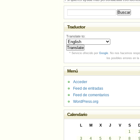
Buscar:
Traductor
Translate to:
* Servicio ofrecido por
Google
. No nos hacemos respo
los posibles errores en la
Menú
Acceder
Feed de entradas
Feed de comentarios
WordPress.org
Calendario
L
M
X
J
V
S
1
3
4
5
6
7
8