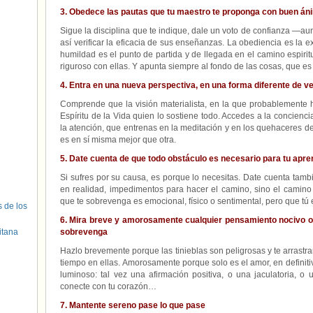
3. Obedece las pautas que tu maestro te proponga con buen áni
Sigue la disciplina que te indique, dale un voto de confianza —
así verificar la eficacia de sus enseñanzas. La obediencia es la e
humildad es el punto de partida y de llegada en el camino espirit
riguroso con ellas. Y apunta siempre al fondo de las cosas, que es
4. Entra en una nueva perspectiva, en una forma diferente de ve
Comprende que la visión materialista, en la que probablemente 
Espíritu de la Vida quien lo sostiene todo. Accedes a la conciencia
la atención, que entrenas en la meditación y en los quehaceres de
es en sí misma mejor que otra.
5. Date cuenta de que todo obstáculo es necesario para tu apre
Si sufres por su causa, es porque lo necesitas. Date cuenta tam
en realidad, impedimentos para hacer el camino, sino el camino
que te sobrevenga es emocional, físico o sentimental, pero que tú e
s de los
6. Mira breve y amorosamente cualquier pensamiento nocivo o
itana
sobrevenga
Hazlo brevemente porque las tinieblas son peligrosas y te arrastr
tiempo en ellas. Amorosamente porque solo es el amor, en definitiv
luminoso: tal vez una afirmación positiva, o una jaculatoria, o
conecte con tu corazón…
7. Mantente sereno pase lo que pase