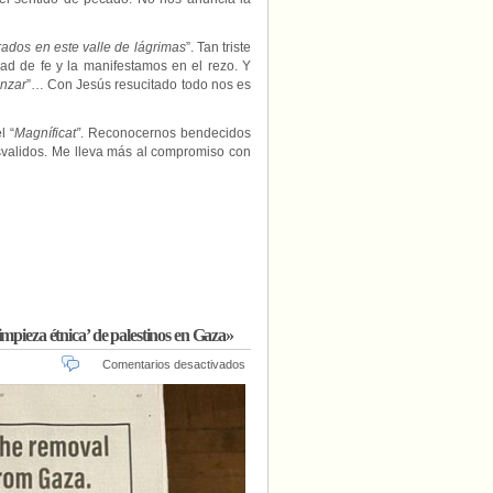
ados en este valle de lágrimas
”. Tan triste
ad de fe y la manifestamos en el rezo. Y
anzar
”… Con Jesús resucitado todo nos es
l “
Magníficat”
. Reconocernos bendecidos
svalidos. Me lleva más al compromiso con
mpieza étnica’ de palestinos en Gaza»
en
Comentarios desactivados
350
rabinos,
a
toda
página,
en
The