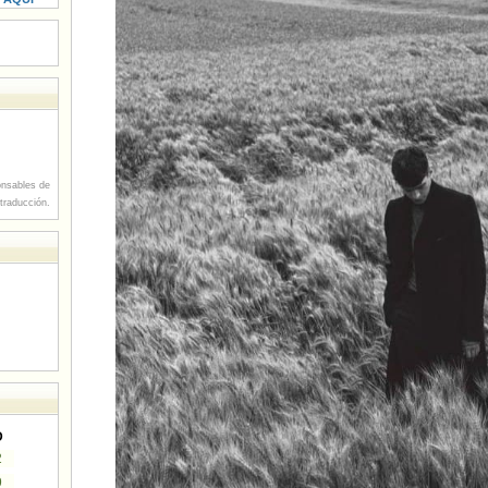
nsables de
 traducción.
D
2
9