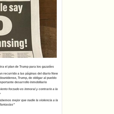
New
York
Times:
«No
a
la
‘limpieza
étnica’
de
palestinos
en
Gaza»
tra el plan de Trump para los gazatíes
an recurrido a las páginas del diario New
dounidense, Trump, de obligar al pueblo
mportante desarrollo inmobiliario
ento forzado es inmoral y contrario a la
»
sabemos mejor que nadie la violencia a la
fantasías”