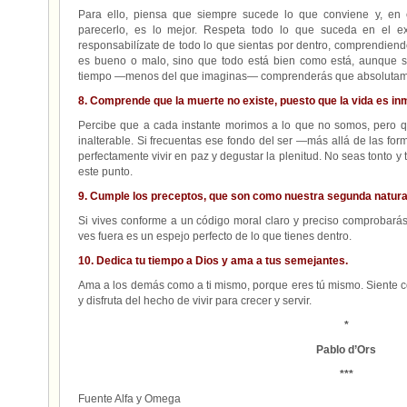
Para ello, piensa que siempre sucede lo que conviene y, en
parecerlo, es lo mejor. Respeta todo lo que suceda en el exte
responsabilízate de todo lo que sientas por dentro, comprendien
es bueno o malo, sino que todo está bien como está, aunque s
tiempo —menos del que imaginas— comprenderás que absolutame
8. Comprende que la muerte no existe, puesto que la vida es in
Percibe que a cada instante morimos a lo que no somos, pero 
inalterable. Si frecuentas ese fondo del ser —más allá de las for
perfectamente vivir en paz y degustar la plenitud. No seas tonto 
este punto.
9. Cumple los preceptos, que son como nuestra segunda natura
Si vives conforme a un código moral claro y preciso comprobarás
ves fuera es un espejo perfecto de lo que tienes dentro.
10. Dedica tu tiempo a Dios y ama a tus semejantes.
Ama a los demás como a ti mismo, porque eres tú mismo. Siente c
y disfruta del hecho de vivir para crecer y servir.
*
Pablo d’Ors
***
Fuente Alfa y Omega