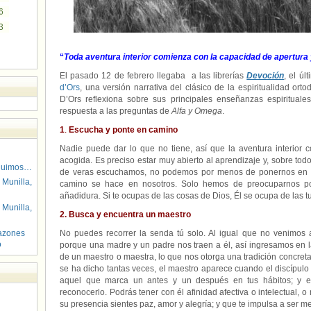
6
3
“
Toda aventura interior comienza con la capacidad de apertura
El pasado
12 de febrero
llegaba a las librerías
Devoción
, el úl
d’Ors
, una versión narrativa del clásico de la espiritualidad ort
D’Ors reflexiona sobre sus principales enseñanzas espirituale
respuesta a las preguntas de
Alfa y Omega
.
1
.
Escucha y ponte en camino
Nadie puede dar lo que no tiene, así que la aventura interior
acogida. Es preciso estar muy abierto al aprendizaje y, sobre todo
guimos…
de veras escuchamos, no podemos por menos de ponernos en c
 Munilla,
camino se hace en nosotros. Solo hemos de preocuparnos po
añadidura. Si te ocupas de las cosas de Dios, Él se ocupa de las tu
 Munilla,
2. Busca y encuentra un maestro
azones
No puedes recorrer la senda tú solo. Al igual que no venimos
o
porque una madre y un padre nos traen a él, así ingresamos e
de un maestro o maestra, lo que nos otorga una tradición concreta
se ha dicho tantas veces, el maestro aparece cuando el discípul
aquel que marca un antes y un después en tus hábitos; y e
reconocerlo. Podrás tener con él afinidad afectiva o intelectual, 
su presencia sientes paz, amor y alegría; y que te impulsa a ser me