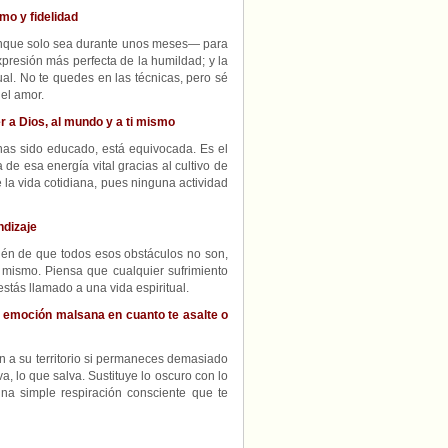
mo y fidelidad
aunque solo sea durante unos meses— para
xpresión más perfecta de la humildad; y la
ual. No te quedes en las técnicas, pero sé
 el amor.
r a Dios, al mundo y a ti mismo
has sido educado, está equivocada. Es el
 de esa energía vital gracias al cultivo de
 la vida cotidiana, pues ninguna actividad
ndizaje
bién de que todos esos obstáculos no son,
 mismo. Piensa que cualquier sufrimiento
stás llamado a una vida espiritual.
 emoción malsana en cuanto te asalte o
an a su territorio si permaneces demasiado
a, lo que salva. Sustituye lo oscuro con lo
 una simple respiración consciente que te