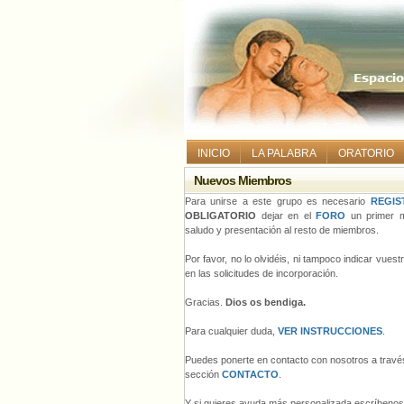
INICIO
LA PALABRA
ORATORIO
Nuevos Miembros
Para unirse a este grupo es necesario
REGIS
OBLIGATORIO
dejar en el
FORO
un primer m
saludo y presentación al resto de miembros.
Por favor, no lo olvidéis, ni tampoco indicar vues
en las solicitudes de incorporación.
Gracias.
Dios os bendiga.
Para cualquier duda,
VER INSTRUCCIONES
.
Puedes ponerte en contacto con nosotros a través
sección
CONTACTO
.
Y si quieres ayuda más personalizada escríbeno