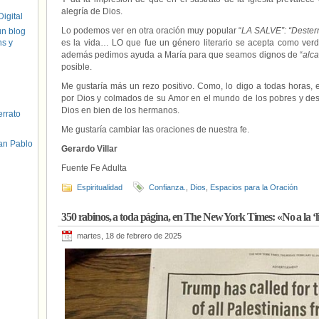
alegría de Dios.
igital
Lo podemos ver en otra oración muy popular “
LA SALVE”: “Desterr
un blog
hs y
es la vida… LO que fue un género literario se acepta como verd
además pedimos ayuda a María para que seamos dignos de “
alc
posible.
Me gustaría más un rezo positivo. Como, lo digo a todas horas, e
por Dios y colmados de su Amor en el mundo de los pobres y de
Dios en bien de los hermanos.
errato
Me gustaría cambiar las oraciones de nuestra fe.
an Pablo
Gerardo Villar
Fuente Fe Adulta
Espiritualidad
Confianza.
,
Dios
,
Espacios para la Oración
350 rabinos, a toda página, en The New York Times: «No a la ‘li
martes, 18 de febrero de 2025