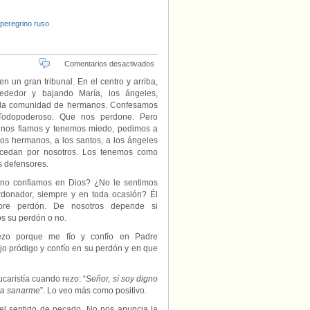
 peregrino ruso
en
Comentarios desactivados
«Yo
n un gran tribunal. En el centro y arriba,
confieso.
rededor y bajando María, los ángeles,
Y
 la comunidad de hermanos. Confesamos
salve»,
Todopoderoso. Que nos perdone. Pero
por
nos fiamos y tenemos miedo, pedimos a
Gerardo
los hermanos, a los santos, a los ángeles
Villar
rcedan por nosotros. Los tenemos como
 defensores.
no confiamos en Dios? ¿No le sentimos
donador, siempre y en toda ocasión? Él
pre perdón. De nosotros depende si
s su perdón o no.
ezo porque me fío y confío en Padre
o pródigo y confío en su perdón y en que
caristía cuando rezo: “
Señor, sí soy digno
ra sanarme
”. Lo veo más como positivo.
 el sentido de pecado. No nos anuncia la