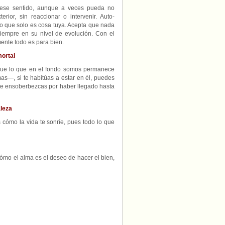
 ese sentido, aunque a veces pueda no
rior, sin reaccionar o intervenir. Auto-
do que solo es cosa tuya. Acepta que nada
iempre en su nivel de evolución. Con el
nte todo es para bien.
mortal
que lo que en el fondo somos permanece
mas—, si te habitúas a estar en él, puedes
y te ensoberbezcas por haber llegado hasta
leza
 cómo la vida te sonríe, pues todo lo que
ómo el alma es el deseo de hacer el bien,