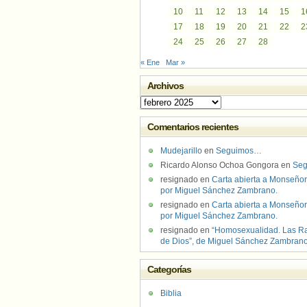
10
11
12
13
14
15
1
17
18
19
20
21
22
2
24
25
26
27
28
« Ene
Mar »
Archivos
Archivos
Comentarios recientes
Mudejarillo
en
Seguimos…
Ricardo Alonso Ochoa Gongora
en
Se
resignado
en
Carta abierta a Monseñor
por Miguel Sánchez Zambrano.
resignado
en
Carta abierta a Monseñor
por Miguel Sánchez Zambrano.
resignado
en
“Homosexualidad. Las R
de Dios”, de Miguel Sánchez Zambran
Categorías
Biblia