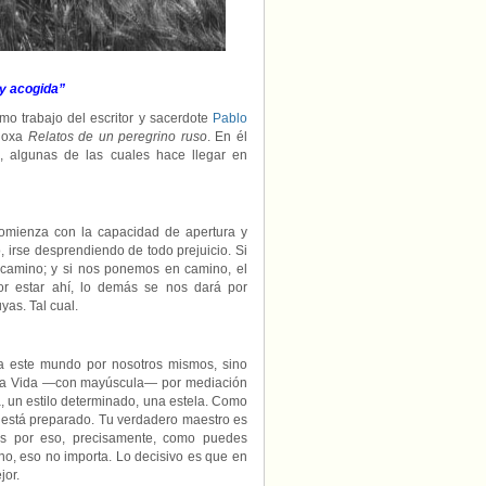
 y acogida”
timo trabajo del escritor y sacerdote
Pablo
odoxa
Relatos de un peregrino ruso
. En él
s, algunas de las cuales hace llegar en
 comienza con la capacidad de apertura y
, irse desprendiendo de todo prejuicio. Si
amino; y si nos ponemos en camino, el
r estar ahí, lo demás se nos dará por
yas. Tal cual.
 a este mundo por nosotros mismos, sino
n la Vida —con mayúscula— por mediación
, un estilo determinado, una estela. Como
o está preparado. Tu verdadero maestro es
s por eso, precisamente, como puedes
o no, eso no importa. Lo decisivo es que en
jor.