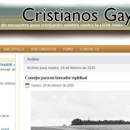
BIBLIOTECA
DOCUMENTOS
FORO
CONTACTO
Archivo
TRARSE
y
Archivo para martes, 18 de febrero de 2025
ensaje de
Consejos para un buscador espiritual
tros motivos
martes, 18 de febrero de 2025
 de la
s
AQUÍ