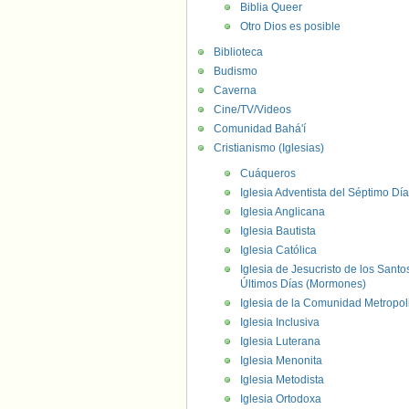
Biblia Queer
Otro Dios es posible
Biblioteca
Budismo
Caverna
Cine/TV/Videos
Comunidad Bahá'í
Cristianismo (Iglesias)
Cuáqueros
Iglesia Adventista del Séptimo Día
Iglesia Anglicana
Iglesia Bautista
Iglesia Católica
Iglesia de Jesucristo de los Santo
Últimos Días (Mormones)
Iglesia de la Comunidad Metropol
Iglesia Inclusiva
Iglesia Luterana
Iglesia Menonita
Iglesia Metodista
Iglesia Ortodoxa