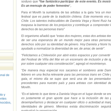
sostuvo que
“fue fantástico participar de este evento. Es mos
Es un mensaje de poder femenino
“
,.
Para el Movilh la sumatoria de las artistas a la gala
“era un mo
festival que es parte de la tradición chilena. Este momento era
Chile. Los talentos indiscutibles de Daniela Vega y Nomi Ruiz h
traspasa la barreras de los prejuicios y contribuye a comprender 
derechos de las personas trans”
El organismo añadió que
“estas dos mujeres, estas dos artistas t
de ser una esperanza de un mundo mejor para otras personas
derechos sólo por su identidad de género. Hoy Daniela y Nomi ha
ayudado a normalizar la diversidad de ser, de amar, de sentir”
.
“Felicitamos a Chilevisión por abrir estos espacios y por converti
del Festival de Viña del Mar en un escenario de inclusión y de i
por sobre cualquier otra consideración”
, agregó el movimienyo.
“De manera muy especial nos sacamos el sombrero ante Danie
febrero en una fecha relevante para las personas trans en Chile y
sonal de
gala, el mismo día se supo que será una de las presentador
precedentes para nuestro país y para artistas con identidad d
Movilh.
“Es el talento lo que tiene a Daniela Vega en el lugar donde se e
to y
es justamente el gran aporte que hace a la inclusión de las
entes
desempeñarnos y destacar en cualquier oficio o actividad al mar
nocidos,
identidades de género. Mientras exista discriminación seguirá
puntualizó la organización.