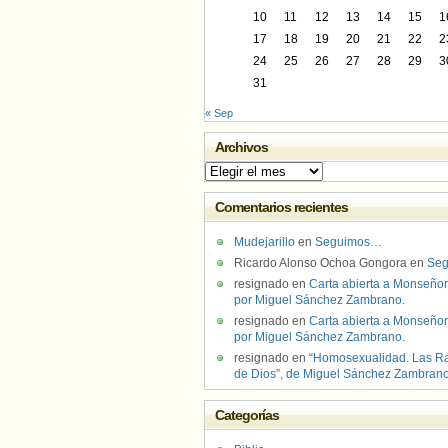
10
11
12
13
14
15
1
17
18
19
20
21
22
2
24
25
26
27
28
29
3
31
« Sep
Archivos
Archivos
Comentarios recientes
Mudejarillo
en
Seguimos…
Ricardo Alonso Ochoa Gongora
en
Se
resignado
en
Carta abierta a Monseñor
por Miguel Sánchez Zambrano.
resignado
en
Carta abierta a Monseñor
por Miguel Sánchez Zambrano.
resignado
en
“Homosexualidad. Las R
de Dios”, de Miguel Sánchez Zambran
Categorías