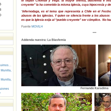
lo sepan Chomalí y Vega: la mayor ofensa, blasfemia e inf
6
creyente” la ha cometido la misma Iglesia, cuya hipocresía y
3
“
Infernodaga, es el tema que representa a Chile en el Festi
0
abusos de las iglesias. Y quien se silencia frente a los abusos
es que la Iglesia exija al “pueblo creyente” ser cómplice. No h
Fuente
MOVILH
***
Addenda nuestra: La Blasfemia
guimos…
 Munilla,
 Munilla,
Fernando Karadima
azones
o