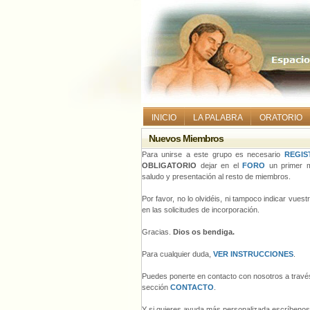
INICIO
LA PALABRA
ORATORIO
Nuevos Miembros
Para unirse a este grupo es necesario
REGIS
OBLIGATORIO
dejar en el
FORO
un primer m
saludo y presentación al resto de miembros.
Por favor, no lo olvidéis, ni tampoco indicar vues
en las solicitudes de incorporación.
Gracias.
Dios os bendiga.
Para cualquier duda,
VER INSTRUCCIONES
.
Puedes ponerte en contacto con nosotros a través
sección
CONTACTO
.
Y si quieres ayuda más personalizada escríbeno