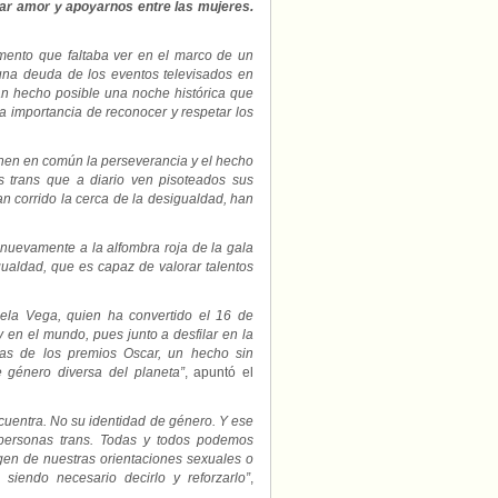
trar amor y apoyarnos entre las mujeres.
mento que faltaba ver en el marco de un
 una deuda de los eventos televisados en
an hecho posible una noche histórica que
la importancia de reconocer y respetar los
ienen en común la perseverancia y el hecho
 trans que a diario ven pisoteados sus
n corrido la cerca de la desigualdad, han
r nuevamente a la alfombra roja de la gala
gualdad, que es capaz de valorar talentos
la Vega, quien ha convertido el 16 de
 en el mundo, pues junto a desfilar en la
as de los premios Oscar, un hecho sin
e género diversa del planeta”
, apuntó el
ncuentra. No su identidad de género. Y ese
 personas trans. Todas y todos podemos
gen de nuestras orientaciones sexuales o
 siendo necesario decirlo y reforzarlo”
,