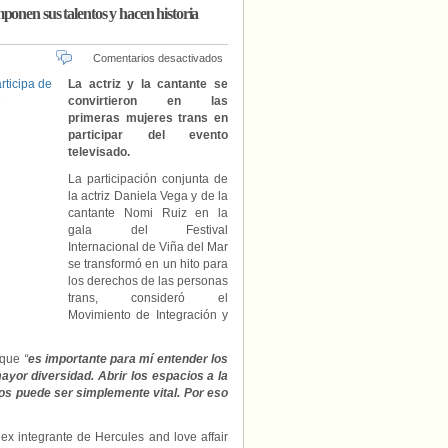
ponen sus talentos y hacen historia
en
Comentarios desactivados
Gala
La actriz y la cantante se
del
convirtieron en las
Festival
primeras mujeres trans en
de
participar del evento
Viña
televisado.
del
Mar:
La participación conjunta de
Daniela
la actriz Daniela Vega y de la
Vega
cantante Nomi Ruiz en la
y
gala del Festival
Nomi
Internacional de Viña del Mar
Ruiz
se transformó en un hito para
imponen
los derechos de las personas
sus
trans, consideró el
talentos
y
Movimiento de Integración y
hacen
historia
o que
“
es importante para mí entender los
para
yor diversidad. Abrir los espacios a la
los
os puede ser simplemente vital. Por eso
derechos
trans
ex integrante de Hercules and love affair