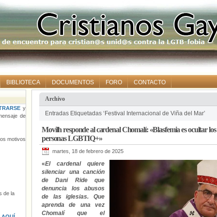
BIBLIOTECA
DOCUMENTOS
FORO
CONTACTO
Archivo
TRARSE
y
Entradas Etiquetadas ‘Festival Internacional de Viña del Mar’
ensaje de
Movilh responde al cardenal Chomalí: «Blasfemia es ocultar los
personas LGBTIQ+»
tros motivos
martes, 18 de febrero de 2025
«
El cardenal quiere
silenciar una canción
de Dani Ride que
denuncia los abusos
 de la
de las iglesias. Que
aprenda de una vez
Chomalí que el
s
AQUÍ