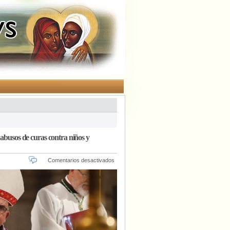
 abusos de curas contra niños y
en
Comentarios desactivados
Movilh
responde
al
cardenal
Chomalí:
«Blasfemia
es
ocultar