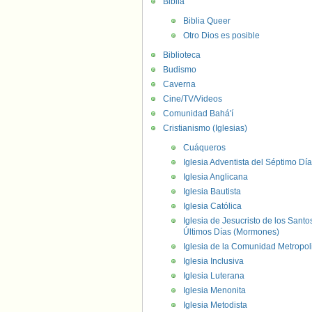
Biblia
Biblia Queer
Otro Dios es posible
Biblioteca
Budismo
Caverna
Cine/TV/Videos
Comunidad Bahá'í
Cristianismo (Iglesias)
Cuáqueros
Iglesia Adventista del Séptimo Día
Iglesia Anglicana
Iglesia Bautista
Iglesia Católica
Iglesia de Jesucristo de los Santo
Últimos Días (Mormones)
Iglesia de la Comunidad Metropol
Iglesia Inclusiva
Iglesia Luterana
Iglesia Menonita
Iglesia Metodista