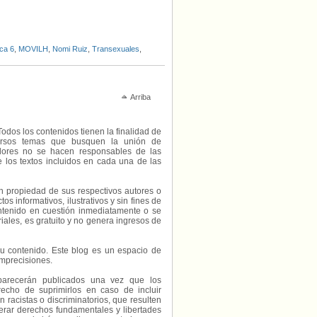
ca 6
,
MOVILH
,
Nomi Ruiz
,
Transexuales
,
Arriba
Todos los contenidos tienen la finalidad de
diversos temas que busquen la unión de
radores no se hacen responsables de las
e los textos incluidos en cada una de las
on propiedad de sus respectivos autores o
s informativos, ilustrativos y sin fines de
contenido en cuestión inmediatamente o se
riales, es gratuito y no genera ingresos de
e su contenido. Este blog es un espacio de
imprecisiones.
parecerán publicados una vez que los
echo de suprimirlos en caso de incluir
 racistas o discriminatorios, que resulten
erar derechos fundamentales y libertades