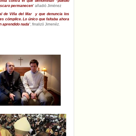
amia contra el que denominan “pueblo
 descaro permanecen
” añadió Jiménez
val de Viña del Mar y que denuncia los
 es cómplice. Lo único que faltaba ahora
an aprendido nada
”, finalizó Jimenéz.