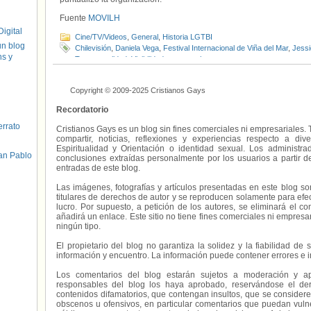
Fuente
MOVILH
igital
Cine/TV/Videos
,
General
,
Historia LGTBI
un blog
Chilevisión
,
Daniela Vega
,
Festival Internacional de Viña del Mar
,
Jessi
hs y
Transexualidad
,
Visibilidad transexual
Copyright © 2009-2025 Cristianos Gays
Recordatorio
errato
Cristianos Gays es un blog sin fines comerciales ni empresariales. 
compartir, noticias, reflexiones y experiencias respecto a 
Espiritualidad y Orientación o identidad sexual. Los administ
an Pablo
conclusiones extraídas personalmente por los usuarios a partir d
entradas de este blog.
Las imágenes, fotografías y artículos presentadas en este blog s
titulares de derechos de autor y se reproducen solamente para efecto
lucro. Por supuesto, a petición de los autores, se eliminará el 
añadirá un enlace. Este sitio no tiene fines comerciales ni empresa
ningún tipo.
El propietario del blog no garantiza la solidez y la fiabilidad d
información y encuentro. La información puede contener errores e 
Los comentarios del blog estarán sujetos a moderación y a
responsables del blog los haya aprobado, reservándose el der
contenidos difamatorios, que contengan insultos, que se consideren
obscenos u ofensivos, en particular comentarios que puedan vuln