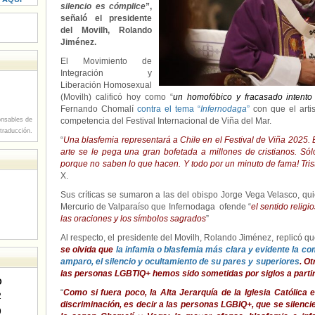
silencio es cómplice
”,
señaló el presidente
del Movilh, Rolando
Jiménez.
El Movimiento de
Integración y
Liberación Homosexual
(Movilh) calificó hoy como “
un homofóbico y fracasado intento
Fernando Chomalí
contra el tema “
Infernodaga
”
con que el arti
nsables de
competencia del Festival Internacional de Viña del Mar.
 traducción.
“
Una blasfemia representará a Chile en el Festival de Viña 2025. 
arte se le pega una gran bofetada a millones de cristianos. Sól
porque no saben lo que hacen. Y todo por un minuto de fama! Tris
X.
Sus críticas se sumaron a las del obispo Jorge Vega Velasco, quie
Mercurio de Valparaíso que Infernodaga ofende “
el sentido relig
las oraciones y los símbolos sagrados
”
Al respecto, el presidente del Movilh, Rolando Jiménez, replicó qu
se olvida que
la infamia o blasfemia más clara y evidente la c
amparo, el silencio y ocultamiento de su pares y superiores
. O
las personas LGBTIQ+ hemos sido sometidas por siglos a partir 
D
“
Como si fuera poco, la Alta Jerarquía de la Iglesia Católica 
2
discriminación, es decir a las personas LGBIQ+, que se silenci
9