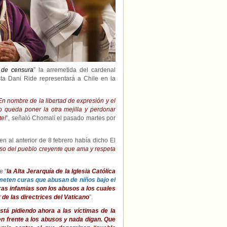
los
abusos
de
curas
contra
niños
y
personas
LGBTIQ+»
 de censura
” la arremetida del cardenal
sta Dani Ride representará a Chile en la
En nombre de la libertad de expresión y el
o queda poner la otra mejilla y perdonar
te!
”, señaló Chomalí el pasado martes por
n al anterior de 8 febrero había dicho El
ioso del pueblo creyente que ama y respeta
e “
la Alta Jerarquía de la Iglesia Católica
ometen curas que abusan de niños bajo el
tras infamias son los abusos a los cuales
de las directrices del Vaticano
”.
está pidiendo ahora a las víctimas de la
en frente a los abusos y nada digan. Que