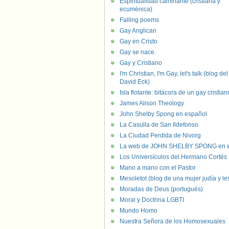
Espiritualidad caminante (cristiana y
ecuménica)
Falling poems
Gay Anglican
Gay en Cristo
Gay se nace.
Gay y Cristiano
I'm Christian, I'm Gay, let's talk (blog del
David Eck)
Isla flotante: bitácora de un gay cristian
James Alison Theology
John Shelby Spong en español
La Casulla de San Ildefonso
La Ciudad Perdida de Nivorg
La web de JOHN SHELBY SPONG en e
Los Universículos del Hermano Cortés
Mano a mano con el Pastor
Mesoletot (blog de una mujer judía y le
Moradas de Deus (portugués)
Moral y Doctrina LGBTI
Mundo Homo
Nuestra Señora de los Homosexuales