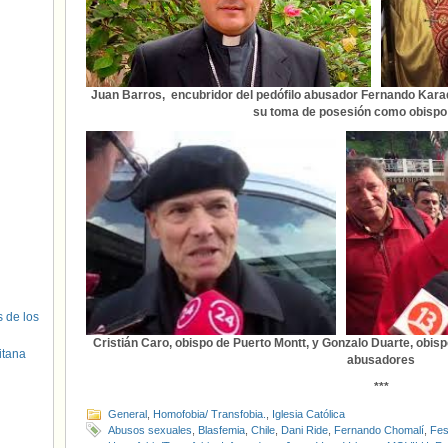
Juan Barros, encubridor del pedófilo abusador Fernando Kara
su toma de posesión como obispo
s de los
Cristián Caro, obispo de Puerto Montt, y Gonzalo Duarte, obis
itana
abusadores
***
General
,
Homofobia/ Transfobia.
,
Iglesia Católica
Abusos sexuales
,
Blasfemia
,
Chile
,
Dani Ride
,
Fernando Chomalí
,
Fes
Homofobia/Transfobia
,
Infernodaga
,
Jorge Vega Velasco
,
MOVILH
,
Ro