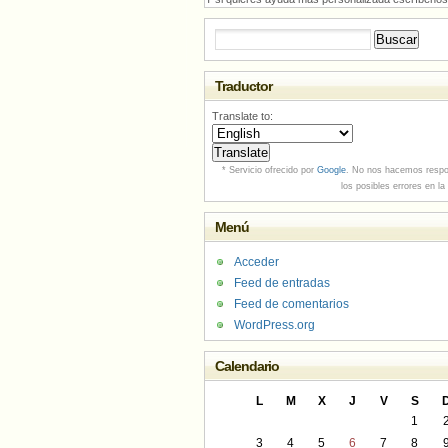
Buscar:
Traductor
Translate to:
* Servicio ofrecido por
Google
. No nos hacemos respo
los posibles errores en la
Menú
Acceder
Feed de entradas
Feed de comentarios
WordPress.org
Calendario
L
M
X
J
V
S
1
3
4
5
6
7
8