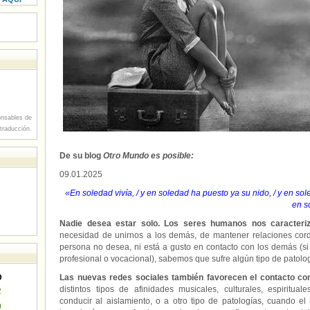
nsables de
 traducción.
De su blog
Otro Mundo es posible:
09.01.2025
«En soledad vivía, / y en soledad ha puesto ya su nido, / y en sol
en s
Nadie desea estar solo. Los seres humanos nos caracteriz
necesidad de unirnos a los demás, de mantener relaciones cor
persona no desea, ni está a gusto en contacto con los demás (si
profesional o vocacional), sabemos que sufre algún tipo de patolog
D
Las nuevas redes sociales también favorecen el contacto co
distintos tipos de afinidades musicales, culturales, espiritu
2
conducir al aislamiento, o a otro tipo de patologías, cuando e
9