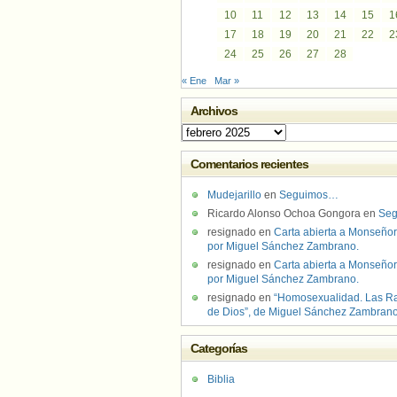
10
11
12
13
14
15
1
17
18
19
20
21
22
2
24
25
26
27
28
« Ene
Mar »
Archivos
Archivos
Comentarios recientes
Mudejarillo
en
Seguimos…
Ricardo Alonso Ochoa Gongora
en
Se
resignado
en
Carta abierta a Monseñor
por Miguel Sánchez Zambrano.
resignado
en
Carta abierta a Monseñor
por Miguel Sánchez Zambrano.
resignado
en
“Homosexualidad. Las R
de Dios”, de Miguel Sánchez Zambran
Categorías
Biblia