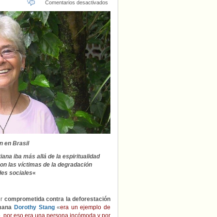
en
Comentarios desactivados
Se
cumplen
dos
décadas
del
asesinato
de
Dorothy
Stang,
la
religiosa
defensora
de
los
indígenas
n en Brasil
tiana iba más allá de la espiritualidad
on las víctimas de la degradación
des sociales
«
r
comprometida contra la deforestación
mana
Dorothy Stang
«
era un ejemplo de
, por eso era una persona incómoda y por