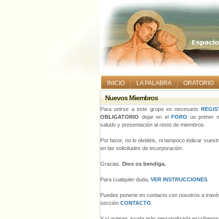
INICIO
LA PALABRA
ORATORIO
Nuevos Miembros
Para unirse a este grupo es necesario
REGIS
OBLIGATORIO
dejar en el
FORO
un primer m
saludo y presentación al resto de miembros.
Por favor, no lo olvidéis, ni tampoco indicar vues
en las solicitudes de incorporación.
Gracias.
Dios os bendiga.
Para cualquier duda,
VER INSTRUCCIONES
.
Puedes ponerte en contacto con nosotros a través
sección
CONTACTO
.
Y si quieres ayuda más personalizada escríbeno