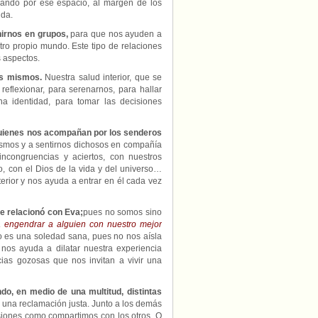
ajando por ese espacio, al margen de los
ida.
irnos en grupos,
para que nos ayuden a
tro propio mundo. Este tipo de relaciones
s aspectos.
os mismos.
Nuestra salud interior, que se
 reflexionar, para serenarnos, para hallar
a identidad, para tomar las decisiones
 quienes nos acompañan por los senderos
ismos y a sentirnos dichosos en compañía
ncongruencias y aciertos, con nuestros
o, con el Dios de la vida y del universo…
erior y nos ayuda a entrar en él cada vez
e relacionó con Eva;
pues no somos sino
 engendrar a alguien con nuestro mejor
no es una soledad sana, pues no nos aísla
 nos ayuda a dilatar nuestra experiencia
cias gozosas que nos invitan a vivir una
o, en medio de una multitud, distintas
 una reclamación justa. Junto a los demás
siones como compartimos con los otros. O