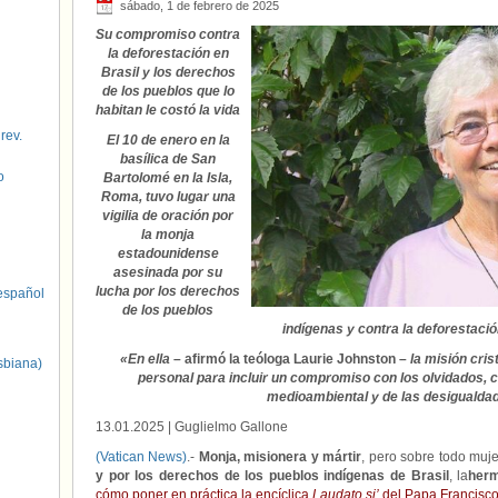
sábado, 1 de febrero de 2025
Su compromiso contra
la deforestación en
Brasil y los derechos
de los pueblos que lo
habitan le costó la vida
 rev.
El 10 de enero en la
basílica de San
o
Bartolomé en la Isla,
Roma, tuvo lugar una
vigilia de oración por
la monja
estadounidense
asesinada por su
lucha por los derechos
spañol
de los pueblos
indígenas y contra la deforestació
«En ella
– afirmó la teóloga Laurie Johnston –
la misión cris
sbiana)
personal para incluir un compromiso con los olvidados, c
medioambiental y de las desigualda
13.01.2025
| Guglielmo Gallone
(Vatican News)
.-
Monja, misionera y mártir
, pero sobre todo muje
y por los derechos de los pueblos indígenas de Brasil
, la
her
cómo poner en práctica la encíclica
Laudato si’
del Papa Francisco