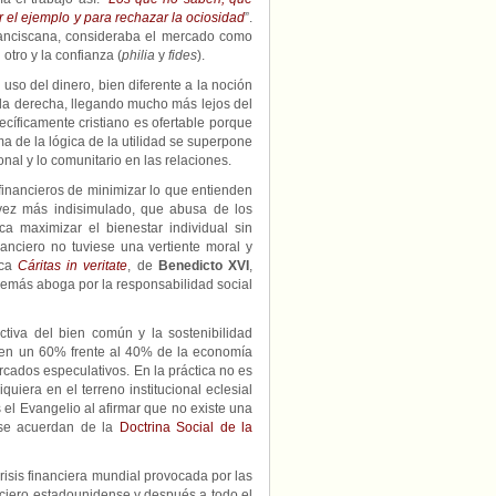
or el ejemplo y para rechazar la ociosidad
”.
n franciscana, consideraba el mercado como
otro y la confianza (
philia
y
fides
).
 uso del dinero, bien diferente a la noción
la derecha, llegando mucho más lejos del
ecíficamente cristiano es ofertable porque
a de la lógica de la utilidad se superpone
onal y lo comunitario en las relaciones.
inancieros de minimizar lo que entienden
vez más indisimulado, que abusa de los
a maximizar el bienestar individual sin
anciero no tuviese una vertiente moral y
ica
Cáritas in veritate
, de
Benedicto XVI
,
demás aboga por la responsabilidad social
ctiva del bien común y la sostenibilidad
nen un 60% frente al 40% de la economía
rcados especulativos. En la práctica no es
iquiera en el terreno institucional eclesial
s el Evangelio al afirmar que no existe una
a se acuerdan de la
Doctrina Social de la
isis financiera mundial provocada por las
nciero estadounidense y después a todo el