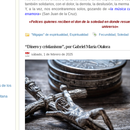
también solidarios, con el dolor, la derrota, la desilusión, la merma
Y, a la vez, nos encontraremos solos, gozando de «
la música c
enamora
» (San Juan de la Cruz).
«Felices quienes reciben el don de la soledad en donde resuen
universo»
.
"Migajas" de espiritualidad
,
Espiritualidad
Fecundidad
,
Soledad
“Dinero y cristianismo”, por Gabriel María Otalora
sábado, 1 de febrero de 2025
s de los
itana