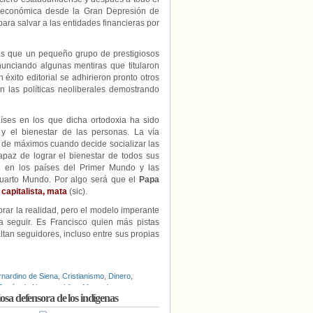
n económica desde la Gran Depresión de
ra salvar a las entidades financieras por
ras que un pequeño grupo de prestigiosos
unciando algunas mentiras que titularon
n éxito editorial se adhirieron pronto otros
n las políticas neoliberales demostrando
aíses en los que dicha ortodoxia ha sido
y el bienestar de las personas. La vía
 de máximos cuando decide socializar las
apaz de lograr el bienestar de todos sus
n en los países del Primer Mundo y las
Cuarto Mundo. Por algo será que el
Papa
capitalista, mata
(sic).
brar la realidad, pero el modelo imperante
a seguir. Es Francisco quien más pistas
ltan seguidores, incluso entre sus propias
rnardino de Siena
,
Cristianismo
,
Dinero
,
Jesús de Nazaret
,
Libre Mercado
,
osa defensora de los indígenas