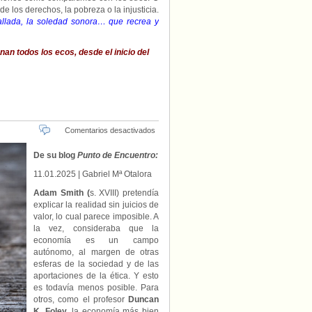
 de los derechos, la pobreza o la injusticia.
allada, la soledad sonora… que recrea y
an todos los ecos, desde el inicio del
en
Comentarios desactivados
“Dinero
y
De su blog
Punto de Encuentro:
cristianismo”,
11.01.2025
| Gabriel Mª Otalora
por
Gabriel
Adam Smith
(
s. XVIII) pretendía
María
explicar la realidad sin juicios de
Otalora
valor, lo cual parece imposible. A
la vez, consideraba que la
economía es un campo
autónomo, al margen de otras
esferas de la sociedad y de las
aportaciones de la ética. Y esto
es todavía menos posible. Para
otros, como el profesor
Duncan
K. Foley
, la economía más bien