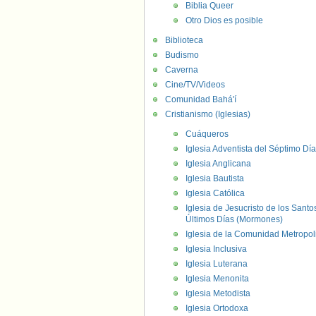
Biblia Queer
Otro Dios es posible
Biblioteca
Budismo
Caverna
Cine/TV/Videos
Comunidad Bahá'í
Cristianismo (Iglesias)
Cuáqueros
Iglesia Adventista del Séptimo Día
Iglesia Anglicana
Iglesia Bautista
Iglesia Católica
Iglesia de Jesucristo de los Santo
Últimos Días (Mormones)
Iglesia de la Comunidad Metropol
Iglesia Inclusiva
Iglesia Luterana
Iglesia Menonita
Iglesia Metodista
Iglesia Ortodoxa