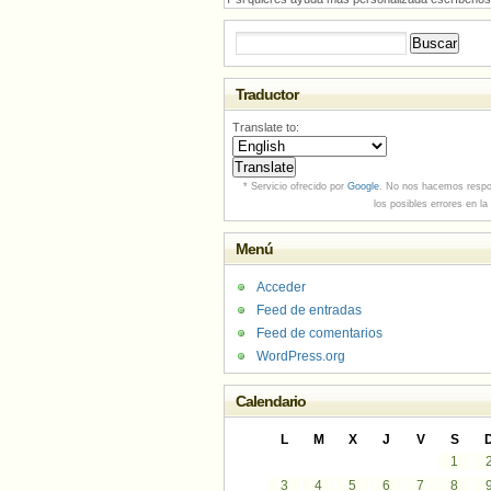
Buscar:
Traductor
Translate to:
* Servicio ofrecido por
Google
. No nos hacemos respo
los posibles errores en la
Menú
Acceder
Feed de entradas
Feed de comentarios
WordPress.org
Calendario
L
M
X
J
V
S
1
3
4
5
6
7
8