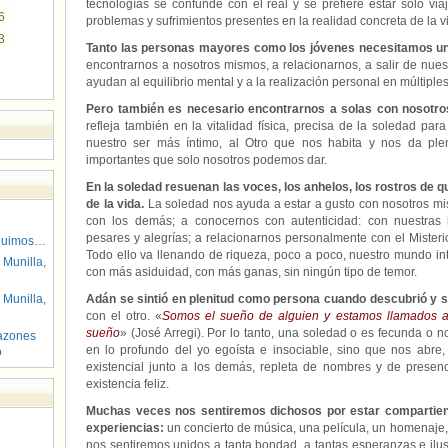
tecnologías se confunde con el real y se prefiere estar solo vi
6
problemas y sufrimientos presentes en la realidad concreta de la v
3
Tanto las personas mayores como los jóvenes necesitamos un
encontrarnos a nosotros mismos, a relacionarnos, a salir de nues
ayudan al equilibrio mental y a la realización personal en múltiple
Pero también es necesario encontrarnos a solas con nosotr
refleja también en la vitalidad física, precisa de la soledad para
nuestro ser más íntimo, al Otro que nos habita y nos da plen
importantes que solo nosotros podemos dar.
En la soledad resuenan las voces, los anhelos, los rostros de
de la vida.
La soledad nos ayuda a estar a gusto con nosotros m
con los demás; a conocernos con autenticidad: con nuestras i
pesares y alegrías; a relacionarnos personalmente con el Misteri
guimos…
Todo ello va llenando de riqueza, poco a poco, nuestro mundo int
 Munilla,
con más asiduidad, con más ganas, sin ningún tipo de temor.
 Munilla,
Adán se sintió en plenitud como persona cuando descubrió y s
con el otro. «
Somos el sueño de alguien y estamos llamados a
sueño
» (José Arregi). Por lo tanto, una soledad o es fecunda o 
azones
en lo profundo del yo egoísta e insociable, sino que nos abre,
o
existencial junto a los demás, repleta de nombres y de presen
existencia feliz.
Muchas veces nos sentiremos dichosos por estar compartiend
experiencias:
un concierto de música, una película, un homenaje,
nos sentiremos unidos a tanta bondad, a tantas esperanzas e ilu