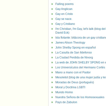
Falling poems
Gay Anglican
Gay en Cristo
Gay se nace.
Gay y Cristiano
I'm Christian, I'm Gay, let's talk (blog del
David Eck)
Isla flotante: bitácora de un gay cristian
James Alison Theology
John Shelby Spong en español
La Casulla de San Ildefonso
La Ciudad Perdida de Nivorg
La web de JOHN SHELBY SPONG en e
Los Universículos del Hermano Cortés
Mano a mano con el Pastor
Mesoletot (blog de una mujer judía y le
Moradas de Deus (portugués)
Moral y Doctrina LGBTI
Mundo Homo
Nuestra Señora de los Homosexuales
Pays de Zabulon