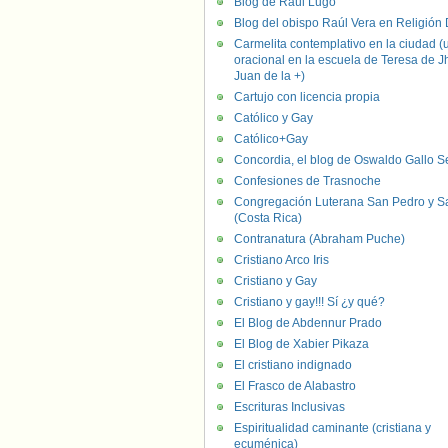
Blog de Raúl Lugo
Blog del obispo Raúl Vera en Religión D
Carmelita contemplativo en la ciudad (
oracional en la escuela de Teresa de J
Juan de la +)
Cartujo con licencia propia
Católico y Gay
Católico+Gay
Concordia, el blog de Oswaldo Gallo S
Confesiones de Trasnoche
Congregación Luterana San Pedro y S
(Costa Rica)
Contranatura (Abraham Puche)
Cristiano Arco Iris
Cristiano y Gay
Cristiano y gay!!! Sí ¿y qué?
El Blog de Abdennur Prado
El Blog de Xabier Pikaza
El cristiano indignado
El Frasco de Alabastro
Escrituras Inclusivas
Espiritualidad caminante (cristiana y
ecuménica)