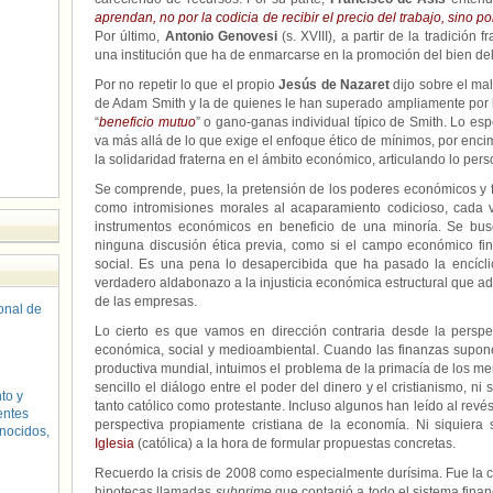
aprendan, no por la codicia de recibir el precio del trabajo, sino p
Por último,
Antonio Genovesi
(s. XVIII), a partir de la tradició
una institución que ha de enmarcarse en la promoción del bien del 
Por no repetir lo que el propio
Jesús de Nazaret
dijo sobre el mal
de Adam Smith y la de quienes le han superado ampliamente por 
“
beneficio mutuo
” o gano-ganas individual típico de Smith. Lo esp
va más allá de lo que exige el enfoque ético de mínimos, por encim
la solidaridad fraterna en el ámbito económico, articulando lo pers
Se comprende, pues, la pretensión de los poderes económicos y f
como intromisiones morales al acaparamiento codicioso, cada 
instrumentos económicos en beneficio de una minoría. Se busc
ninguna discusión ética previa, como si el campo económico fin
social. Es una pena lo desapercibida que ha pasado la encícl
verdadero aldabonazo a la injusticia económica estructural que a
de las empresas.
sonal de
Lo cierto es que vamos en dirección contraria desde la perspe
económica, social y medioambiental. Cuando las finanzas supo
productiva mundial, intuimos el problema de la primacía de los me
sencillo el diálogo entre el poder del dinero y el cristianismo, ni s
to y
tanto católico como protestante. Incluso algunos han leído al revé
entes
perspectiva propiamente cristiana de la economía. Ni siquier
nocidos,
Iglesia
(católica) a la hora de formular propuestas concretas.
Recuerdo la crisis de 2008 como especialmente durísima. Fue la cr
hipotecas llamadas
subprime
que contagió a todo el sistema fina