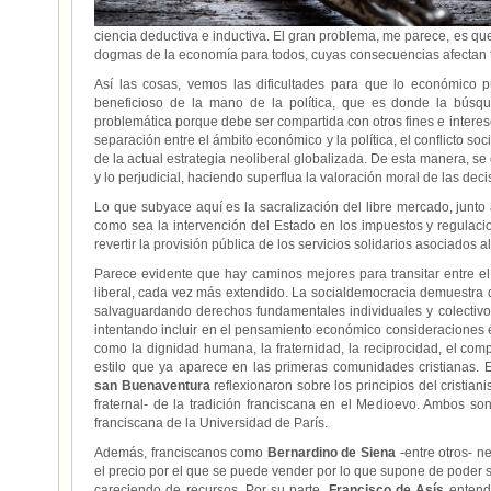
ciencia deductiva e inductiva. El gran problema, me parece, es q
dogmas de la economía para todos, cuyas consecuencias afectan 
Así las cosas, vemos las dificultades para que lo económico 
beneficioso de la mano de la política, que es donde la bús
problemática porque debe ser compartida con otros fines e interes
separación entre el ámbito económico y la política, el conflicto soci
de la actual estrategia neoliberal globalizada. De esta manera, se
y lo perjudicial, haciendo superflua la valoración moral de las dec
Lo que subyace aquí es la sacralización del libre mercado, junto
como sea la intervención del Estado en los impuestos y regulaci
revertir la provisión pública de los servicios solidarios asociados a
Parece evidente que hay caminos mejores para transitar entre el c
liberal, cada vez más extendido. La socialdemocracia demuestra 
salvaguardando derechos fundamentales individuales y colectivo
intentando incluir en el pensamiento económico consideraciones 
como la dignidad humana, la fraternidad, la reciprocidad, el comp
estilo que ya aparece en las primeras comunidades cristianas. 
san Buenaventura
reflexionaron sobre los principios del cristia
fraternal- de la tradición franciscana en el Medioevo. Ambos s
franciscana de la Universidad de París.
Además, franciscanos como
Bernardino de Siena
-entre otros- n
el precio por el que se puede vender por lo que supone de poder
careciendo de recursos. Por su parte,
Francisco de Asís
entendí