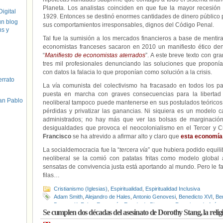
Planeta. Los analistas coinciden en que fue la mayor recesió
igital
1929. Entonces se destinó enormes cantidades de dinero público pa
un blog
sus comportamientos irresponsables, dignos del Código Penal.
hs y
Tal fue la sumisión a los mercados financieros a base de menti
economistas franceses sacaron en 2010 un manifiesto ético den
“
Manifiesto de economistas aterrados
”. A este breve texto con gra
tres mil profesionales denunciando las soluciones que proponía
con datos la falacia lo que proponían como solución a la crisis.
errato
La vía comunista del colectivismo ha fracasado en todos los p
puesta en marcha con graves consecuencias para la libertad 
an Pablo
neoliberal tampoco puede mantenerse en sus postulados teóricos
pérdidas y privatizar las ganancias. Ni siquiera es un modelo c
administrados; no hay más que ver las bolsas de marginació
desigualdades que provoca el neocolonialismo en el Tercer y 
Francisco
se ha atrevido a afirmar alto y claro que
esta economía 
La socialdemocracia fue la “
tercera vía
” que hubiera podido equili
neoliberal se la comió con patatas fritas como modelo global 
sensatas de convivencia justa está aportando al mundo. Pero le fa
filas…
Cristianismo (Iglesias)
,
Espiritualidad
,
Espiritualidad Inclusiva
Adam Smith
,
Alejandro de Hales
,
Antonio Genovesi
,
Benedicto XVI
,
Be
Duncan K. Foley
,
Economía
,
Estado de Bienestar
,
Francisco de Asís
,
Se cumplen dos décadas del asesinato de Dorothy Stang, la religi
Neoliberalismo
,
Papa Francisco
,
San Buenaventura