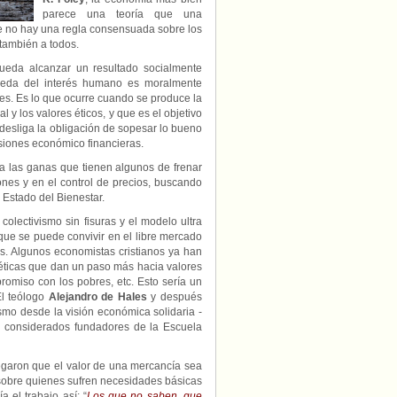
parece una teoría que una
ue no hay una regla consensuada sobre los
también a todos.
pueda alcanzar un resultado socialmente
queda del interés humano es moralmente
es. Es lo que ocurre cuando se produce la
al y los valores éticos, y que es el objetivo
 desliga la obligación de sopesar lo bueno
isiones económico financieras.
 a las ganas que tienen algunos de frenar
ones y en el control de precios, buscando
l Estado del Bienestar.
olectivismo sin fisuras y el modelo ultra
que se puede convivir en el libre mercado
s. Algunos economistas cristianos ya han
éticas que dan un paso más hacia valores
romiso con los pobres, etc. Esto sería un
El teólogo
Alejandro de Hales
y después
nismo desde la visión económica solidaria -
on considerados fundadores de la Escuela
egaron que el valor de una mercancía sea
 sobre quienes sufren necesidades básicas
a el trabajo así: “
Los que no saben, que