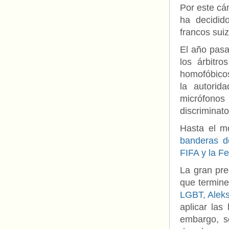
Por este cá
ha decidid
francos sui
El año pasa
los árbitro
homofóbicos
la autorid
micrófonos
discriminato
Hasta el 
banderas de
FIFA y la F
La gran pre
que termine
LGBT, Aleks
aplicar las
embargo, s