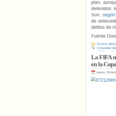
plan, aunqu
detenidos l
Son,
según
de antecede
delitos de r
Fuente Do
General
,
Igles
Comunidad Val
LGTBfobia
,
Pol
La FIFA m
en la Cop
jueves, 28 de j