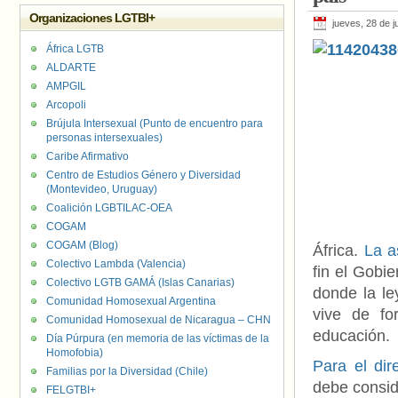
Organizaciones LGTBI+
jueves, 28 de j
África LGTB
ALDARTE
AMPGIL
Arcopoli
Brújula Intersexual (Punto de encuentro para
personas intersexuales)
Caribe Afirmativo
Centro de Estudios Género y Diversidad
(Montevideo, Uruguay)
Coalición LGBTILAC-OEA
COGAM
COGAM (Blog)
África.
La a
Colectivo Lambda (Valencia)
fin el Gobie
Colectivo LGTB GAMÁ (Islas Canarias)
donde la l
Comunidad Homosexual Argentina
vive de fo
Comunidad Homosexual de Nicaragua – CHN
educación.
Día Púrpura (en memoria de las víctimas de la
Homofobia)
Para el dir
Familias por la Diversidad (Chile)
debe consid
FELGTBI+