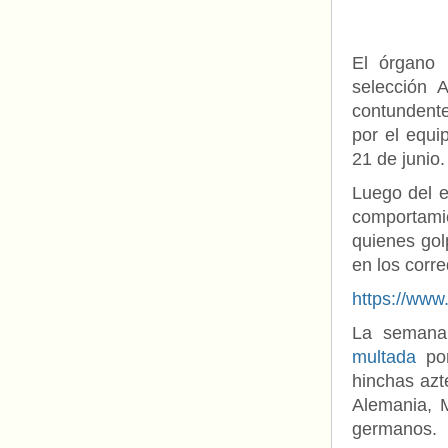
El órgano 
selección 
contundente
por el equi
21 de junio.
Luego del e
comportami
quienes gol
en los corr
https://ww
La seman
multada
por
hinchas azt
Alemania, 
germanos.