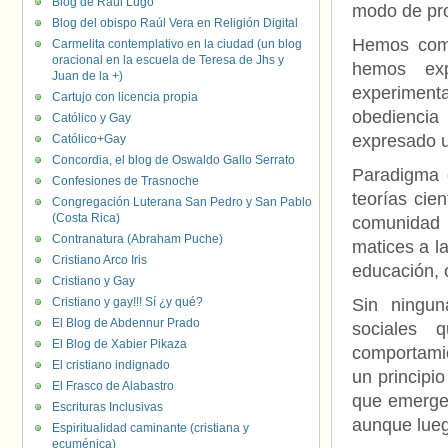
Blog de Raúl Lugo
modo de pr
Blog del obispo Raúl Vera en Religión Digital
Hemos comp
Carmelita contemplativo en la ciudad (un blog
oracional en la escuela de Teresa de Jhs y
hemos ex
Juan de la +)
experimen
Cartujo con licencia propia
obediencia
Católico y Gay
expresado u
Católico+Gay
Concordia, el blog de Oswaldo Gallo Serrato
Paradigma e
Confesiones de Trasnoche
teorías cien
Congregación Luterana San Pedro y San Pablo
(Costa Rica)
comunidad 
Contranatura (Abraham Puche)
matices a l
Cristiano Arco Iris
educación, o
Cristiano y Gay
Cristiano y gay!!! Sí ¿y qué?
Sin ningun
El Blog de Abdennur Prado
sociales q
El Blog de Xabier Pikaza
comportamie
El cristiano indignado
un principi
El Frasco de Alabastro
que emergen
Escrituras Inclusivas
aunque luego
Espiritualidad caminante (cristiana y
ecuménica)