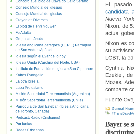
Concordia, el blog de Oswaldo Gallo Serrato
El pasado
Consejo Mundial de Iglesias
candidata 
Consejo Mundial de Iglesias
Nueva York
Creyentes Diverses
Nixon, de 51
El blog de Henri Nouwen
actual gob
Fe Adulta
Grupos de Jesús
Nixon es co
Iglesia Anglicana Zaragoza (I.E.R.E) Parroquia
su activism
de San Andres Apóstol
Iglesia según el Evangelio hoy
LGBT, la ed
Iglesia Unida (Carolina del Norte, USA)
Cynthia Ni
Instituto de Formación religiosa «San Cipriano»
Ezekiel, d
Kairos Evangelio
La otra Iglesia.
Mozes. Ade
Lupa Protestante
comparte co
Misión Sacerdotal Tercermundista (Argentina)
Fuente Ove
Misión Sacerdotal Tercermundista (Chile)
Parroquia de San Esteban (Iglesia Anglicana
General
,
Histo
de Toronto, Canadá)
#TransDayofAc
PodcastyRadio (Cristianos)
Mozes
Bayer se s
Por tantas
Redes Cristianas
discrimin