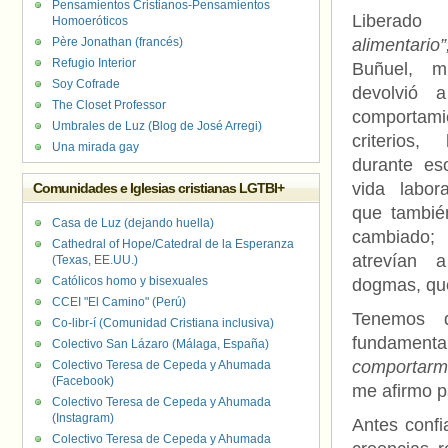
Pensamientos Cristianos-Pensamientos
Liberad
Homoeróticos
Père Jonathan (francés)
alimentario”
Refugio Interior
Buñuel, 
Soy Cofrade
devolvió 
The Closet Professor
comport
Umbrales de Luz (Blog de José Arregi)
criterios
Una mirada gay
durante es
vida labor
Comunidades e Iglesias cristianas LGTBI+
que también
Casa de Luz (dejando huella)
cambiado;
Cathedral of Hope/Catedral de la Esperanza
atrevían a
(Texas, EE.UU.)
Católicos homo y bisexuales
dogmas, que
CCEI "El Camino" (Perú)
Tenemos 
Co-libr-í (Comunidad Cristiana inclusiva)
fundamenta
Colectivo San Lázaro (Málaga, España)
comportar
Colectivo Teresa de Cepeda y Ahumada
(Facebook)
me afirmo p
Colectivo Teresa de Cepeda y Ahumada
(Instagram)
Antes confi
Colectivo Teresa de Cepeda y Ahumada