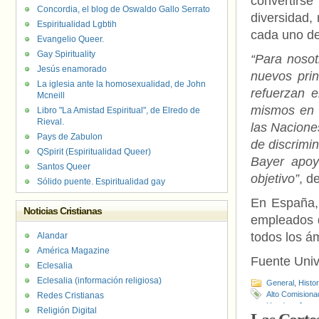
convertir
Concordia, el blog de Oswaldo Gallo Serrato
diversidad, 
Espiritualidad Lgbtih
cada uno de
Evangelio Queer.
Gay Spirituality
“Para nosot
Jesús enamorado
nuevos prin
La iglesia ante la homosexualidad, de John
refuerzan e
Mcneill
mismos en 
Libro "La Amistad Espiritual", de Elredo de
Rieval.
las Nacione
Pays de Zabulon
de discrimi
QSpirit (Espiritualidad Queer)
Bayer apoy
Santos Queer
objetivo”
, d
Sólido puente. Espiritualidad gay
En España,
Noticias Cristianas
empleados d
todos los á
Alandar
América Magazine
Fuente Uni
Eclesalia
Eclesalia (información religiosa)
General
,
Histo
Alto Comision
Redes Cristianas
Houdart
,
Jesse
Religión Digital