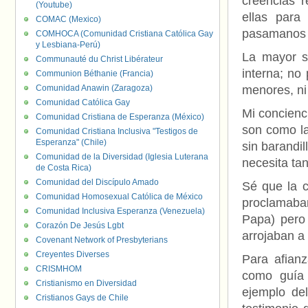
creencias r
(Youtube)
ellas para
COMAC (Mexico)
pasamanos 
COMHOCA (Comunidad Cristiana Católica Gay
y Lesbiana-Perú)
La mayor s
Communauté du Christ Libérateur
interna; no
Communion Béthanie (Francia)
Comunidad Anawin (Zaragoza)
menores, ni
Comunidad Católica Gay
Mi concienc
Comunidad Cristiana de Esperanza (México)
son como la
Comunidad Cristiana Inclusiva "Testigos de
Esperanza" (Chile)
sin barandil
Comunidad de la Diversidad (Iglesia Luterana
necesita tan
de Costa Rica)
Comunidad del Discípulo Amado
Sé que la c
Comunidad Homosexual Católica de México
proclamaban
Comunidad Inclusiva Esperanza (Venezuela)
Papa) pero
Corazón De Jesús Lgbt
arrojaban a 
Covenant Network of Presbyterians
Creyentes Diverses
Para afianz
CRISMHOM
como guía 
Cristianismo en Diversidad
ejemplo del
Cristianos Gays de Chile