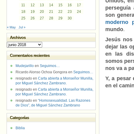
Unidos, e
11
12
13
14
15
16
17
perseguía 
18
19
20
21
22
23
24
son genera
25
26
27
28
29
30
moderno p
« May
Jul »
mundo
.
Archivos
Jesús nos 
Archivos
dejar las o
en las dis
Comentarios recientes
somos pers
Mudejarillo
en
Seguimos…
nos va a pa
Ricardo Alonso Ochoa Gongora
en
Seguimos…
Y, a pesar
resignado
en
Carta abierta a Monseñor Munilla,
por Miguel Sánchez Zambrano.
en el cami
resignado
en
Carta abierta a Monseñor Munilla,
por Miguel Sánchez Zambrano.
resignado
en
“Homosexualidad. Las Razones
de Dios”, de Miguel Sánchez Zambrano
Categorías
Biblia