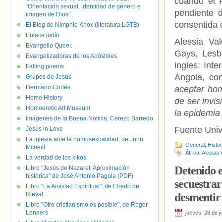
cuando el 
“Orientación sexual, identidad de género e
pendiente d
imagen de Dios” .
consentida 
El Blog de Nimphie Knox (literatura LGTB)
Enlace judío
Alessia Va
Evangelio Queer.
Gays, Lesbi
Evangelizadoras de los Apóstoles
ingles: Int
Falling poems
Angola, co
Grupos de Jesús
Hermano Cortés
aceptar ho
Homo History
de ser invis
Homoerotic Art Museum
la epidemia
Imágenes de la Buena Noticia, Cerezo Barredo
Fuente Uni
Jesús in Love
La iglesia ante la homosexualidad, de John
General
,
Histo
Mcneill
África
,
Alessia 
La verdad de los kikos
Mozambique
Detenido e
Libro "Jesús de Nazaret. Aproximación
histórica" de José Antonio Pagola (PDF)
secuestrar
Libro "La Amistad Espiritual", de Elredo de
Rieval.
desmentir 
Libro "Otro cristianismo es posible", de Roger
Lenaers
jueves, 28 de j