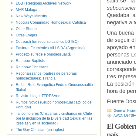
saltarse l
LGBT Religious Archives Network
subconscie
MAR Málaga
Quedaba as
New Ways Ministry
negativa a 
Noticias Comunidad Homosexual Católica
Other Sheep
Una buena n
Otras Ovejas
de seguir d
Outreach (un recurso católico LGTBQ)
apoyado en 
Pastoral Ecuménica VIH-SIDA (Argentina)
personas LG
Progetto su fede e omosessualità
Rainbow Baptists
anunciado q
Rainbow Christians
corresponde
Reconaissance (padres de personas
tres represe
homosexuales). Francia
La posición 
Refo – Rete Evangelica Fede e Omosessualità
(Italia)
hora de perm
Revista- blog InTERESArte.
Fuente Do
Rumos Novos (Grupo homosexual católico de
Portugal)
General
,
Histo
Tal como eres (Cristianas y cristianos en Chile
AWEN LGTBI+
por la inclusión de la Diversidad Sexual en las
Discriminación
iglesias y en la sociedad)
El Gobiern
Lesgavila
,
LGT
The Gay Christian (en inglés)
Diversa
país