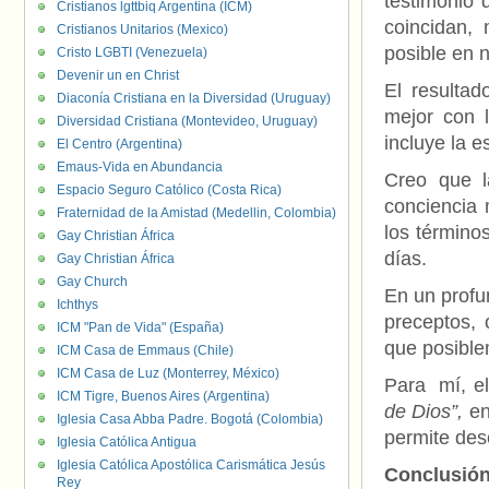
testimonio 
Cristianos lgttbiq Argentina (ICM)
coincidan, 
Cristianos Unitarios (Mexico)
posible en n
Cristo LGBTI (Venezuela)
Devenir un en Christ
El resultad
Diaconía Cristiana en la Diversidad (Uruguay)
mejor con 
Diversidad Cristiana (Montevideo, Uruguay)
incluye la es
El Centro (Argentina)
Emaus-Vida en Abundancia
Creo que l
Espacio Seguro Católico (Costa Rica)
conciencia 
Fraternidad de la Amistad (Medellin, Colombia)
los término
Gay Christian África
días.
Gay Christian África
Gay Church
En un profu
Ichthys
preceptos, 
ICM "Pan de Vida" (España)
que posible
ICM Casa de Emmaus (Chile)
ICM Casa de Luz (Monterrey, México)
Para mí, el
ICM Tigre, Buenos Aires (Argentina)
de Dios”,
en
Iglesia Casa Abba Padre. Bogotá (Colombia)
permite des
Iglesia Católica Antigua
Iglesia Católica Apostólica Carismática Jesús
Conclusió
Rey