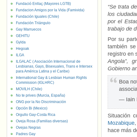
Fundació Enllaç (Mayores LGTB)
“Se trata d
Fundacion Amigos por la Vida (Famivida)
los ciudada
Fundación Iguales (Chile)
por el Esta
Fundación Triángulo
trabajo de 
Gay Marruecos
GEHITU
Por su part
Gylda
también se 
Hegoak
registro en 
ILGA
Angola”, g
ILGALAC ( Asociación Internacional de
Lesbianas, Gays, Bisexuales, Trans e Intersex
Gobierno a
para América Latina y el Caribe)
International Gay & Lesbian Human Rights
Boa not
Commission (IGLHRC)
associ
MOVILH (Chile)
No te prives (Murcia, España)
— Iain 
ONG por la No Discriminación
Opción Bi (Mexico)
Orgullo Gay-Costa Rica
Situación 
Oveja Rosa (Familias diversas)
Mozabique
Ovejas Negras
hace más de 
Padres Gay