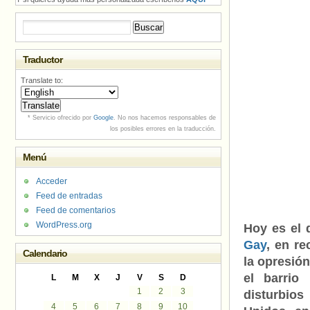
Buscar:
Traductor
Translate to:
* Servicio ofrecido por
Google
. No nos hacemos responsables de
los posibles errores en la traducción.
Menú
Acceder
Feed de entradas
Feed de comentarios
WordPress.org
Hoy es el 
Gay
, en r
Calendario
la opresión
el barrio
L
M
X
J
V
S
D
1
2
3
disturbio
4
5
6
7
8
9
10