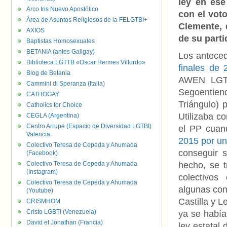
ley en ese
Arco Iris Nuevo Apostólico
con el voto
Área de Asuntos Religiosos de la FELGTBI+
Clemente, 
AXIOS
de su part
Baptistas Homosexuales
BETANIA (antes Galigay)
Los anteced
Biblioteca LGTTB «Oscar Hermes Villordo»
finales de 
Blog de Betania
AWEN LGTBI
Cammini di Speranza (Italia)
Segoentiend
CATHOGAY
Triángulo) 
Catholics for Choice
Utilizaba c
CEGLA (Argentina)
Centro Arrupe (Espacio de Diversidad LGTBI)
el PP cuan
Valencia.
2015 por u
Colectivo Teresa de Cepeda y Ahumada
conseguir 
(Facebook)
Colectivo Teresa de Cepeda y Ahumada
hecho, se t
(Instagram)
colectivos
Colectivo Teresa de Cepeda y Ahumada
algunas co
(Youtube)
Castilla y 
CRISMHOM
Cristo LGBTI (Venezuela)
ya se había
David et Jonathan (Francia)
ley estatal