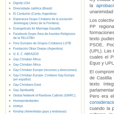
Dignity USA
la
aprobac
Diversidade católica (Brasil)
unanimidad 
El Centurión (Centu, Argentina)
Esperanza Grupo Cristiano de la sociación
Los colecti
Jerelesgay (Jerez de la Frontera)
PP regiona
Evangelicals for Marriage Equality
formaciones
Facebook Grupo Área de Asuntos Religiosos
de la FELGTBI+
texto pudie
Foro Europeo de Grupos Cristianos LGTB
PSOE, Pod
Fundación Otras Ovejas (Argentina)
(UPL). Las 
G. E. C. ABRAZOS
cuales el 
Gay Christian África
Equo y UPL
Gay Christian África
Gay Christian Europe (recursos y direcciones)
El compromi
Gay Christian Europe- Cristiano Gay Europa
de Castilla
(en español)
texto ínt
Gay Christians Exist
parlamentar
Gay Spirituality
Global Network of Rainbow Catholic (GNRC),
Pero era e
Homoprotestantes
consideraci
Ichthys
cuando la p
Kinship (Adventistas gays y lesbianas)