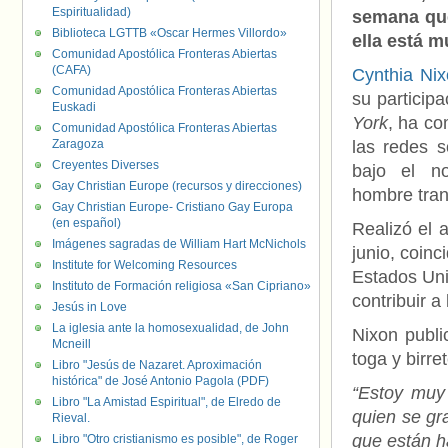
Espiritualidad)
semana que
Biblioteca LGTTB «Oscar Hermes Villordo»
ella está m
Comunidad Apostólica Fronteras Abiertas
(CAFA)
Cynthia Ni
Comunidad Apostólica Fronteras Abiertas
su participa
Euskadi
York
, ha co
Comunidad Apostólica Fronteras Abiertas
Zaragoza
las redes s
Creyentes Diverses
bajo el n
Gay Christian Europe (recursos y direcciones)
hombre tran
Gay Christian Europe- Cristiano Gay Europa
(en español)
Realizó el 
Imágenes sagradas de William Hart McNichols
junio, coin
Institute for Welcoming Resources
Estados Unid
Instituto de Formación religiosa «San Cipriano»
contribuir a
Jesús in Love
La iglesia ante la homosexualidad, de John
Nixon publi
Mcneill
toga y birr
Libro "Jesús de Nazaret. Aproximación
histórica" de José Antonio Pagola (PDF)
“
Estoy muy
Libro "La Amistad Espiritual", de Elredo de
quien se gr
Rieval.
que están h
Libro "Otro cristianismo es posible", de Roger