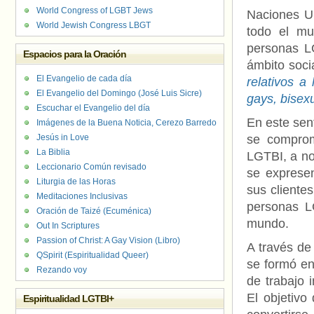
World Congress of LGBT Jews
Naciones Un
World Jewish Congress LBGT
todo el mu
personas LG
Espacios para la Oración
ámbito soci
El Evangelio de cada día
relativos a
El Evangelio del Domingo (José Luis Sicre)
gays, bisex
Escuchar el Evangelio del día
En este sen
Imágenes de la Buena Noticia, Cerezo Barredo
Jesús in Love
se comprom
La Biblia
LGTBI, a no
Leccionario Común revisado
se expresen
Liturgia de las Horas
sus cliente
Meditaciones Inclusivas
personas L
Oración de Taizé (Ecuménica)
mundo.
Out In Scriptures
Passion of Christ: A Gay Vision (Libro)
A través de
QSpirit (Espiritualidad Queer)
se formó e
Rezando voy
de trabajo 
El objetivo
Espiritualidad LGTBI+