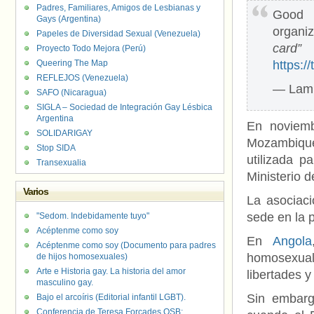
Padres, Familiares, Amigos de Lesbianas y
Good 
Gays (Argentina)
organi
Papeles de Diversidad Sexual (Venezuela)
card”
Proyecto Todo Mejora (Perú)
Queering The Map
https:
REFLEJOS (Venezuela)
— Lam
SAFO (Nicaragua)
SIGLA – Sociedad de Integración Gay Lésbica
Argentina
En noviemb
SOLIDARIGAY
Mozambique
Stop SIDA
utilizada p
Transexualia
Ministerio d
Varios
La asociaci
sede en la p
"Sedom. Indebidamente tuyo"
Acéptenme como soy
En
Angola
Acéptenme como soy (Documento para padres
homosexual
de hijos homosexuales)
Arte e Historia gay. La historia del amor
libertades y
masculino gay.
Sin embarg
Bajo el arcoíris (Editorial infantil LGBT).
Conferencia de Teresa Forcades OSB: