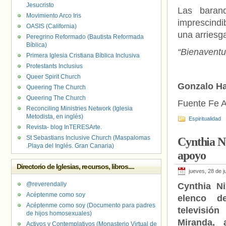
Jesucristo
Las barand
Movimiento Arco Iris
imprescindi
OASIS (California)
una arriesga
Peregrino Reformado (Bautista Reformada
Bíblica)
“
Bienaventu
Primera Iglesia Cristiana Bíblica Inclusiva
Protestants Inclusius
Queer Spirit Church
Gonzalo H
Queering The Church
Queering The Church
Fuente Fe A
Reconciling Ministries Network (Iglesia
Metodista, en inglés)
Espiritualidad
Revista- blog InTERESArte.
St Sebastians Inclusive Church (Maspalomas
Cynthia Ni
.Playa del Inglés. Gran Canaria)
apoyo
Directorio de Iglesias, recursos, libros....
jueves, 28 de j
@reverendally
Cynthia N
Acéptenme como soy
elenco d
Acéptenme como soy (Documento para padres
televisión
de hijos homosexuales)
Miranda, 
Activos y Contemplativos (Monasterio Virtual de