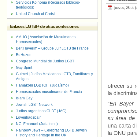
Servicios Koinonia (Recursos bíblicos-
teológicos)
jueves, 28 de j
United Church of Christ
Enlaces LGTBI+ de otras confesiones
AMHO ( Asociación de Musulmanes
Homosexuales)
Beit Haverim – Groupe Juif LGTB de France
BuHozen
Congreso Mundial de Judíos LGBT
Gay Spirit
Guimel | Judíos Mexicanos LGTB, Familiares y
Amigos
ofrecer su 
Hamakom LGBTQI+ (Judaísmo)
Homosexuales musulmanes de Francia
la discrimin
Islam Gay
“
En Bayer 
Jewish LGBT Network
compromiso 
Judíos argentinos GLBT (JAG)
Lovejihadspain
su área de 
NCI Emanuel (Judaísmo)
una carta d
Rainbow Jews – Celebrating LGTB Jewish
la ONU par
History and Heritage in the UK