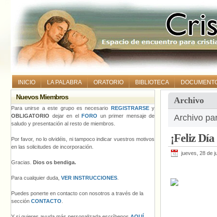
INICIO
LA PALABRA
ORATORIO
BIBLIOTECA
DOCUMENT
Nuevos Miembros
Archivo
Para unirse a este grupo es necesario
REGISTRARSE
y
OBLIGATORIO
dejar en el
FORO
un primer mensaje de
Archivo pa
saludo y presentación al resto de miembros.
¡Feliz Día
Por favor, no lo olvidéis, ni tampoco indicar vuestros motivos
en las solicitudes de incorporación.
jueves, 28 de j
Gracias.
Dios os bendiga.
Para cualquier duda,
VER INSTRUCCIONES
.
Puedes ponerte en contacto con nosotros a través de la
sección
CONTACTO
.
Y si quieres ayuda más personalizada escríbenos
AQUÍ