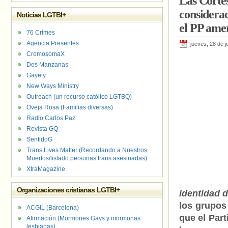
Las Corte
considera
Noticias LGTBI+
el PP ame
76 Crimes
Agencia Presentes
jueves, 28 de j
CromosomaX
Dos Manzanas
Gayety
New Ways Ministry
Outreach (un recurso católico LGTBQ)
Oveja Rosa (Familias diversas)
Radio Carlos Paz
Revista GQ
SentidoG
Trans Lives Matter (Recordando a Nuestros
Muertos/listado personas trans asesinadas)
XtraMagazine
Organizaciones cristianas LGTBI+
identidad 
los grupos
ACGIL (Barcelona)
que el Par
Afirmación (Mormones Gays y mormonas
lesbianas)