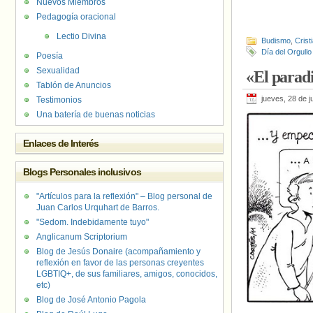
Nuevos Miembros
Pedagogía oracional
Lectio Divina
Budismo
,
Crist
Día del Orgull
Poesía
Sexualidad
«El parad
Tablón de Anuncios
jueves, 28 de j
Testimonios
Una batería de buenas noticias
Enlaces de Interés
Blogs Personales inclusivos
"Artículos para la reflexión" – Blog personal de
Juan Carlos Urquhart de Barros.
"Sedom. Indebidamente tuyo"
Anglicanum Scriptorium
Blog de Jesús Donaire (acompañamiento y
reflexión en favor de las personas creyentes
LGBTIQ+, de sus familiares, amigos, conocidos,
etc)
Blog de José Antonio Pagola