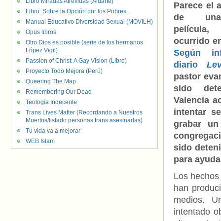
Libro Miradas Atrevidas (Aldarte)
Parece el 
Libro: Sobre la Opción por los Pobres.
de un
Manual Educativo Diversidad Sexual (MOVILH)
película,
Opus libros
ocurrido en
Otro Dios es posible (serie de los hermanos
López Vigil)
Según in
Passion of Christ: A Gay Vision (Libro)
diario
Le
Proyecto Todo Mejora (Perú)
pastor eva
Queering The Map
sido det
Remembering Our Dead
Valencia a
Teología Indecente
intentar s
Trans Lives Matter (Recordando a Nuestros
Muertos/listado personas trans asesinadas)
grabar un
Tu vida va a mejorar
congregaci
WEB Islam
sido deten
para ayudar
Los hechos 
han produci
medios. U
intentado o