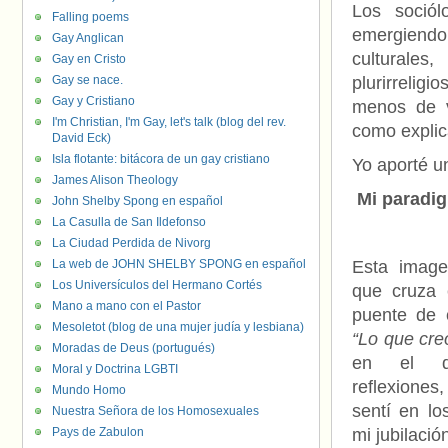
Los sociól
Falling poems
emergiendo 
Gay Anglican
culturales,
Gay en Cristo
Gay se nace.
plurirreligi
Gay y Cristiano
menos de v
I'm Christian, I'm Gay, let's talk (blog del rev.
como explic
David Eck)
Isla flotante: bitácora de un gay cristiano
Yo aporté u
James Alison Theology
Mi paradig
John Shelby Spong en español
La Casulla de San Ildefonso
La Ciudad Perdida de Nivorg
La web de JOHN SHELBY SPONG en español
Esta imag
Los Universículos del Hermano Cortés
que cruza 
Mano a mano con el Pastor
puente de c
Mesoletot (blog de una mujer judía y lesbiana)
“Lo que cre
Moradas de Deus (portugués)
en el q
Moral y Doctrina LGBTI
reflexione
Mundo Homo
sentí en lo
Nuestra Señora de los Homosexuales
Pays de Zabulon
mi jubilació