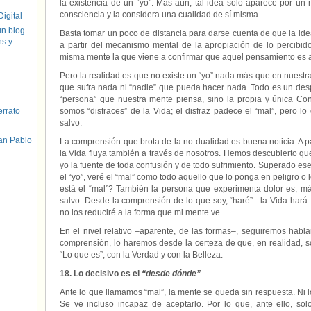
la existencia de un “yo”. Más aún, tal idea solo aparece por un
consciencia y la considera una cualidad de sí misma.
igital
un blog
Basta tomar un poco de distancia para darse cuenta de que la ide
hs y
a partir del mecanismo mental de la apropiación de lo percibi
misma mente la que viene a confirmar que aquel pensamiento es al
Pero la realidad es que no existe un “yo” nada más que en nuestra
que sufra nada ni “nadie” que pueda hacer nada. Todo es un des
“persona” que nuestra mente piensa, sino la propia y única Co
errato
somos “disfraces” de la Vida; el disfraz padece el “mal”, pero 
salvo.
an Pablo
La comprensión que brota de la no-dualidad es buena noticia. A p
la Vida fluya también a través de nosotros. Hemos descubierto que
yo la fuente de toda confusión y de todo sufrimiento. Superado ese
el “yo”, veré el “mal” como todo aquello que lo ponga en peligro o
está el “mal”? También la persona que experimenta dolor es, má
salvo. Desde la comprensión de lo que soy, “haré” –la Vida hará
no los reduciré a la forma que mi mente ve.
En el nivel relativo –aparente, de las formas–, seguiremos habla
comprensión, lo haremos desde la certeza de que, en realidad, s
“Lo que es”, con la Verdad y con la Belleza.
18. Lo decisivo es el
“desde dónde”
Ante lo que llamamos “mal”, la mente se queda sin respuesta. Ni l
Se ve incluso incapaz de aceptarlo. Por lo que, ante ello, so