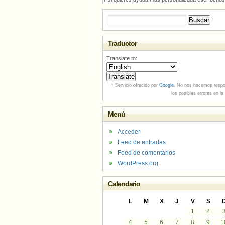
Buscar:
Traductor
Translate to:
* Servicio ofrecido por
Google
. No nos hacemos respo
los posibles errores en la
Menú
Acceder
Feed de entradas
Feed de comentarios
WordPress.org
Calendario
L
M
X
J
V
S
1
2
4
5
6
7
8
9
1