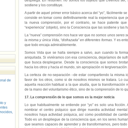
despliega. En resumen: no somos los objetos que
creemos
ser, 
sostiene y los constituye.
A partir de aquel primer error básico acerca del “yo”, fácilmente 
consiste en tomar como definitivamente real la experiencia que p
la nueva comprensión, por el contrario, se hace patente qu
“experiencia” (objeto), sino la Consciencia que las sostiene y las 
La “nueva” comprensión nos hace ver que
no somos unos seres s
la misma y única Vida, “disfrazada” en diferentes formas
. Y es en
que todo encaja admirablemente.
Somos Vida que se halla siempre a salvo, aun cuando la forma
aniquilada. Si viviéramos con esa consciencia, dejaríamos de sufr
que busca desplegarse. Desde la consciencia que somos brota
hacia los otros y hacia el mundo, sin apropiación ni tergiversación
La certeza de no-separación –de estar compartiendo la misma id
favor de los otros, como si de nosotros mismos se tratara. Lo cua
sonal de
aquella reacción habitual a la que aludía, que la transformación
de la mano del voluntarismo ético, sino de la comprensión de lo q
17. La comprensión de lo que somos es la mejor noticia
to y
Lo que habitualmente se entiende por “yo” es solo una ficción. 
entes
nombrar el centro psíquico que dirige nuestra actividad ment
nocidos,
nosotros haya actividad psíquica, así como posibilidad de cambio
Todo es un despliegue de la consciencia que, en los seres human
que seamos capaces de aprender y de transformarnos, pero todo e