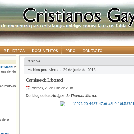
BIBLIOTECA
DOCUMENTOS
FORO
CONTACTO
Archivo
TRARSE
y
Archivo para viernes, 29 de junio de 2018
ensaje de
Caminos de Libertad
tros motivos
viernes, 29 de junio de 2018
Del blog de los
Amigos de Thomas Merton
:
 de la
s
AQUÍ