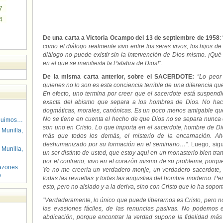
7
4
De una carta a Victoria Ocampo del 13 de septiembre de 1958
: 
como el diálogo realmente vivo entre los seres vivos, los hijos d
diálogo no puede existir sin la intervención de Dios mismo. ¡Qué
en el que se manifiesta la Palabra de Dios!”.
De la misma carta anterior, sobre el SACERDOTE:
“Lo peor 
quienes no lo son es esta conciencia terrible de una diferencia q
En efecto, uno termina por creer que el sacerdote está suspendi
exacta del abismo que separa a los hombres de Dios. No hace a
dogmáticas, morales, canónicas. Es un poco menos amigable que 
No se tiene en cuenta el hecho de que Dios no se separa nunca
guimos…
son uno en Cristo. Lo que importa en el sacerdote, hombre de Di
 Munilla,
más que todos los demás, el misterio de la encarnación. Ah
deshumanizado por su formación en el seminario…”.
Luego
,
sig
 Munilla,
un ser distinto de usted, que estoy aquí en un monasterio bien tr
por el contrario, vivo en el corazón mismo de
su
problema, porque 
azones
Yo no me creería un verdadero monje, un verdadero sacerdote, 
o
todas las revueltas y todas las angustias del hombre moderno. Pero
esto, pero no aislado y a la deriva, sino con Cristo que lo ha sopor
“
Verdaderamente, lo único que puede liberarnos es Cristo, pero 
las evasiones fáciles, de las renuncias pasivas. No podemos 
abdicación, porque encontrar la verdad supone la fidelidad más 