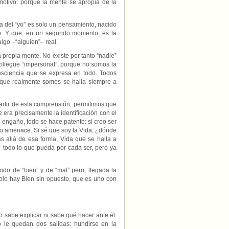
 motivo: porque la mente se apropia de la
a del “yo” es solo un pensamiento, nacido
do. Y que, en un segundo momento, es la
go –“alguien”– real.
 propia mente. No existe por tanto “nadie”
pliegue “impersonal”, porque no somos la
nsciencia que se expresa en todo. Todos
lo que realmente somos se halla siempre a
artir de esta comprensión, permitimos que
 era precisamente la identificación con el
 engaño, todo se hace patente: si creo ser
 lo amenace. Si sé que soy la Vida, ¿dónde
s allá de esa forma, Vida que se halla a
– todo lo que pueda por cada ser, pero ya
ndo de “bien” y de “mal” pero, llegada la
olo hay Bien sin opuesto, que es uno con
o sabe explicar ni sabe qué hacer ante él.
lo le quedan dos salidas: hundirse en la