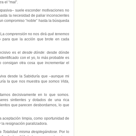
a el “mal”.
ompasiva– suele esconder motivaciones no
hasta la necesidad de paliar inconscientes
n un compromiso “noble” hasta la búsqueda
. La
comprensión
no nos dirá
qué tenemos
do para que la acción que brote en cada
ecisivo es el
desde dónde
: desde dónde
 identificado con el yo, lo más probable es
o consigan otra cosa que incrementar el
viva desde la Sabiduría que –aunque mi
duría la que nos muestra que
somos Vida,
ctarnos decisivamente en lo que somos.
seres sintientes y dotados de una rica
mientos que parecen desbordarnos, lo que
a aceptación limpia, como oportunidad de
y la resignación paralizadora.
la Totalidad misma desplegándose
. Por lo