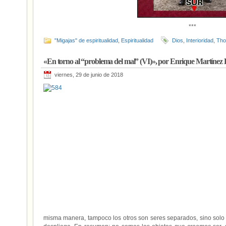
***
"Migajas" de espiritualidad
,
Espiritualidad
Dios
,
Interioridad
,
Tho
«En torno al “problema del mal” (VI)», por Enrique Martínez
viernes, 29 de junio de 2018
misma manera, tampoco los otros son seres separados, sino sol