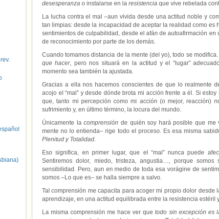
desesperanza
o instalarse en la
resistencia
que vive rebelada contr
La lucha contra el mal –aun vivida desde una actitud noble y c
tan limpias: desde la incapacidad de aceptar la realidad como es 
sentimientos de culpabilidad, desde el afán de autoafirmación e
de reconocimiento por parte de los demás.
Cuando tomamos distancia de la mente (del yo), todo se modifica
 rev.
que hacer
, pero nos situará en la actitud y el “lugar” adecua
momento sea también la ajustada.
o
Gracias a ella nos hacemos conscientes de que lo realmente d
acojo el “mal” y desde dónde brota mi acción frente a él. Si estoy
que, tanto mi percepción como mi acción (o mejor, reacción) n
sufrimiento y, en último término, la locura del mundo.
Únicamente la
comprensión
de quién soy hará posible que me 
spañol
mente no lo entienda– rige todo el proceso. Es esa misma sabi
Plenitud y Totalidad
.
Eso significa, en primer lugar, que el “mal” nunca puede afe
sbiana)
Sentiremos dolor, miedo, tristeza, angustia…, porque somos 
sensibilidad. Pero, aun en medio de toda esa vorágine de senti
somos –Lo que es– se halla siempre a salvo.
Tal comprensión me capacita para acoger mi propio dolor desde l
aprendizaje, en una actitud equilibrada entre la resistencia estéril 
La misma comprensión me hace ver que
todo sin excepción es 