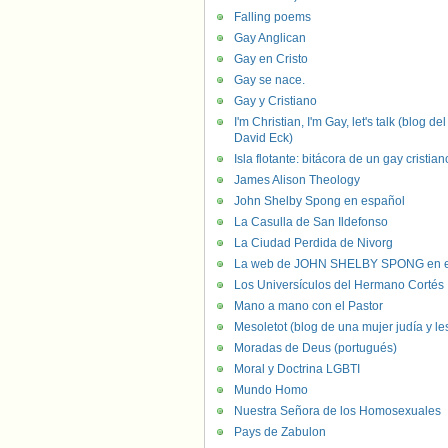
Falling poems
Gay Anglican
Gay en Cristo
Gay se nace.
Gay y Cristiano
I'm Christian, I'm Gay, let's talk (blog del
David Eck)
Isla flotante: bitácora de un gay cristian
James Alison Theology
John Shelby Spong en español
La Casulla de San Ildefonso
La Ciudad Perdida de Nivorg
La web de JOHN SHELBY SPONG en e
Los Universículos del Hermano Cortés
Mano a mano con el Pastor
Mesoletot (blog de una mujer judía y le
Moradas de Deus (portugués)
Moral y Doctrina LGBTI
Mundo Homo
Nuestra Señora de los Homosexuales
Pays de Zabulon