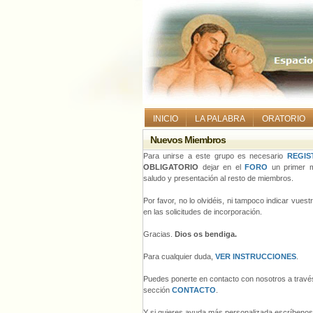
INICIO
LA PALABRA
ORATORIO
Nuevos Miembros
Para unirse a este grupo es necesario
REGIS
OBLIGATORIO
dejar en el
FORO
un primer m
saludo y presentación al resto de miembros.
Por favor, no lo olvidéis, ni tampoco indicar vues
en las solicitudes de incorporación.
Gracias.
Dios os bendiga.
Para cualquier duda,
VER INSTRUCCIONES
.
Puedes ponerte en contacto con nosotros a través
sección
CONTACTO
.
Y si quieres ayuda más personalizada escríbeno