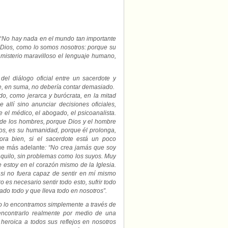
“
No hay nada en el mundo tan importante
e Dios, como lo somos nosotros: porque su
 misterio maravilloso el lenguaje humano,
del diálogo oficial entre un sacerdote y
ue, en suma, no debería contar demasiado.
do, como jerarca y burócrata, en la mitad
llí sino anunciar decisiones oficiales,
el médico, el abogado, el psicoanalista.
 de los hombres, porque Dios y el hombre
os, es su humanidad, porque él prolonga,
ora bien, si el sacerdote está un poco
ue más adelante
: “No crea jamás que soy
anquilo, sin problemas como los suyos. Muy
estoy en el corazón mismo de la Iglesia.
si no fuera capaz de sentir en mí mismo
 es necesario sentir todo esto, sufrir todo
tado todo y que lleva todo en nosotros”.
no lo encontramos simplemente a través de
encontrarlo realmente por medio de una
heroica a todos sus reflejos en nosotros