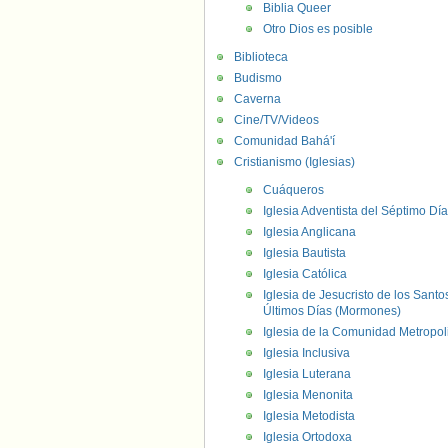
Biblia Queer
Otro Dios es posible
Biblioteca
Budismo
Caverna
Cine/TV/Videos
Comunidad Bahá'í
Cristianismo (Iglesias)
Cuáqueros
Iglesia Adventista del Séptimo Día
Iglesia Anglicana
Iglesia Bautista
Iglesia Católica
Iglesia de Jesucristo de los Santo
Últimos Días (Mormones)
Iglesia de la Comunidad Metropol
Iglesia Inclusiva
Iglesia Luterana
Iglesia Menonita
Iglesia Metodista
Iglesia Ortodoxa