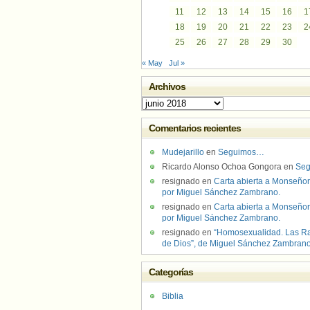
11
12
13
14
15
16
1
18
19
20
21
22
23
2
25
26
27
28
29
30
« May
Jul »
Archivos
Archivos
Comentarios recientes
Mudejarillo
en
Seguimos…
Ricardo Alonso Ochoa Gongora
en
Se
resignado
en
Carta abierta a Monseñor
por Miguel Sánchez Zambrano.
resignado
en
Carta abierta a Monseñor
por Miguel Sánchez Zambrano.
resignado
en
“Homosexualidad. Las R
de Dios”, de Miguel Sánchez Zambran
Categorías
Biblia