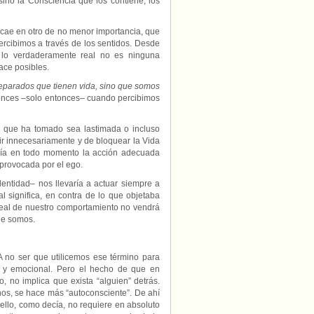
sino la Consciencia que los contiene, los
se cae en otro de no menor importancia, que
ercibimos a través de los sentidos. Desde
e lo verdaderamente real no es ninguna
hace posibles.
eparados que tienen vida, sino que somos
tonces –solo entonces– cuando percibimos
 que ha tomado sea lastimada o incluso
ir innecesariamente y de bloquear la Vida
ría en todo momento la acción adecuada
 provocada por el ego.
entidad– nos llevaría a actuar siempre a
l significa, en contra de lo que objetaba
 real de nuestro comportamiento no vendrá
ue somos.
A no ser que utilicemos ese término para
al y emocional. Pero el hecho de que en
, no implica que exista “alguien” detrás.
os, se hace más “autoconsciente”. De ahí
llo, como decía, no requiere en absoluto