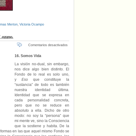
mas Merton
,
Victoria Ocampo
 Lozano.
en
Comentarios desactivados
«En
torno
16. Somos Vida
al
La visión no-dual, sin embargo,
“problema
nos dice algo bien distinto. El
del
mal”
Fondo de lo real es solo uno,
(VI)»,
y
Eso
que constituye la
por
“sustancia” de todo es también
Enrique
nuestra identidad última.
Martínez
Identidad que se expresa en
Lozano.
cada personalidad concreta,
pero que no se reduce en
absoluto a ella. Dicho de otro
modo: no soy la “persona” que
mi mente ve, sino la Consciencia
que la sostiene y habita. De la
o formas en las que aquel mismo Fondo se