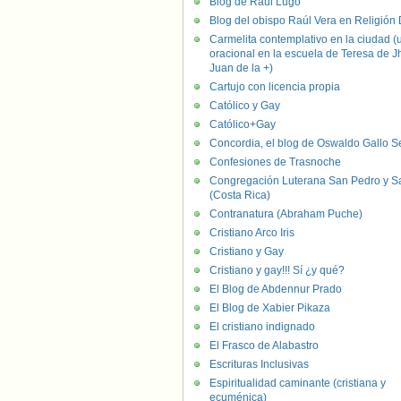
Blog de Raúl Lugo
Blog del obispo Raúl Vera en Religión D
Carmelita contemplativo en la ciudad (
oracional en la escuela de Teresa de J
Juan de la +)
Cartujo con licencia propia
Católico y Gay
Católico+Gay
Concordia, el blog de Oswaldo Gallo S
Confesiones de Trasnoche
Congregación Luterana San Pedro y S
(Costa Rica)
Contranatura (Abraham Puche)
Cristiano Arco Iris
Cristiano y Gay
Cristiano y gay!!! Sí ¿y qué?
El Blog de Abdennur Prado
El Blog de Xabier Pikaza
El cristiano indignado
El Frasco de Alabastro
Escrituras Inclusivas
Espiritualidad caminante (cristiana y
ecuménica)