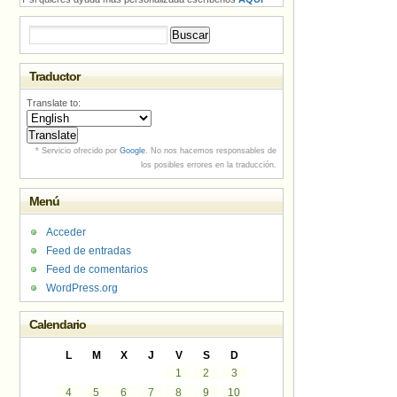
Buscar:
Traductor
Translate to:
* Servicio ofrecido por
Google
. No nos hacemos responsables de
los posibles errores en la traducción.
Menú
Acceder
Feed de entradas
Feed de comentarios
WordPress.org
Calendario
L
M
X
J
V
S
D
1
2
3
4
5
6
7
8
9
10