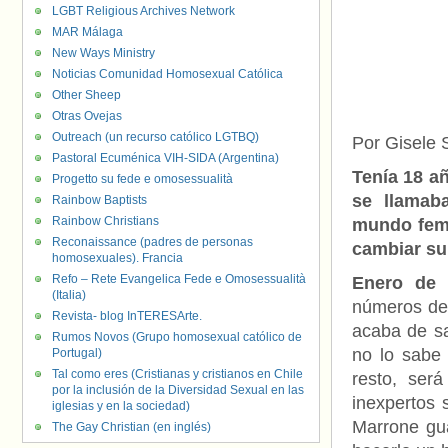
LGBT Religious Archives Network
MAR Málaga
New Ways Ministry
Noticias Comunidad Homosexual Católica
Other Sheep
Otras Ovejas
Outreach (un recurso católico LGTBQ)
Por Gisele 
Pastoral Ecuménica VIH-SIDA (Argentina)
Tenía 18 a
Progetto su fede e omosessualità
se llamab
Rainbow Baptists
Rainbow Christians
mundo feme
Reconaissance (padres de personas
cambiar su
homosexuales). Francia
Refo – Rete Evangelica Fede e Omosessualità
Enero de 
(Italia)
números de 
Revista- blog InTERESArte.
acaba de sal
Rumos Novos (Grupo homosexual católico de
no lo sabe 
Portugal)
Tal como eres (Cristianas y cristianos en Chile
resto, ser
por la inclusión de la Diversidad Sexual en las
inexpertos s
iglesias y en la sociedad)
Marrone gu
The Gay Christian (en inglés)