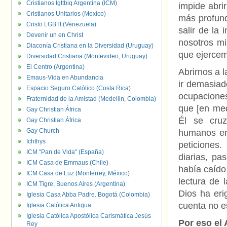
Cristianos lgttbiq Argentina (ICM)
impide abri
Cristianos Unitarios (Mexico)
más profund
Cristo LGBTI (Venezuela)
salir de la 
Devenir un en Christ
nosotros m
Diaconía Cristiana en la Diversidad (Uruguay)
que ejercem
Diversidad Cristiana (Montevideo, Uruguay)
El Centro (Argentina)
Abrirnos a 
Emaus-Vida en Abundancia
ir demasiad
Espacio Seguro Católico (Costa Rica)
ocupaciones
Fraternidad de la Amistad (Medellin, Colombia)
que [en med
Gay Christian África
Él se cruz
Gay Christian África
Gay Church
humanos en
Ichthys
peticiones
ICM "Pan de Vida" (España)
diarias, p
ICM Casa de Emmaus (Chile)
había caído
ICM Casa de Luz (Monterrey, México)
lectura de 
ICM Tigre, Buenos Aires (Argentina)
Dios ha eri
Iglesia Casa Abba Padre. Bogotá (Colombia)
cuenta no e
Iglesia Católica Antigua
Iglesia Católica Apostólica Carismática Jesús
Por eso el 
Rey