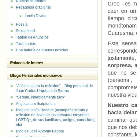
Nuevos Miembros
Creo –es mi
Pedagogía oracional
caer en un 
Lectio Divina
tiempo cir
Poesía
monótoname
Sexualidad
Cuaresma, o
Tablón de Anuncios
Esta sensa
Testimonios
correspon
Una batería de buenas noticias
justamente, 
Enlaces de Interés
sorpresa, 
que no se 
Blogs Personales inclusivos
(personal,
"Artículos para la reflexión" – Blog personal de
compromete 
Juan Carlos Urquhart de Barros.
nuestra vid
"Sedom. Indebidamente tuyo"
Anglicanum Scriptorium
Nuestro c
Blog de Jesús Donaire (acompañamiento y
hacia delan
reflexión en favor de las personas creyentes
caminar que
LGBTIQ+, de sus familiares, amigos, conocidos,
etc)
que nos de
Blog de José Antonio Pagola
constante,