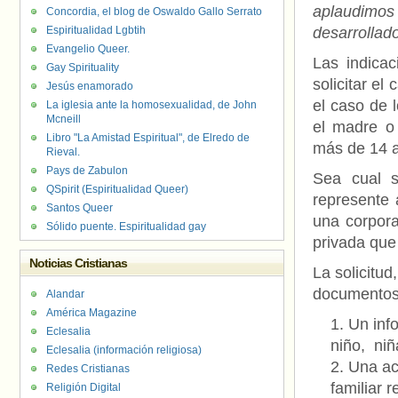
aplaudimos
Concordia, el blog de Oswaldo Gallo Serrato
Espiritualidad Lgbtih
desarrollad
Evangelio Queer.
Las indica
Gay Spirituality
solicitar el
Jesús enamorado
el caso de 
La iglesia ante la homosexualidad, de John
Mcneill
el madre o
Libro "La Amistad Espiritual", de Elredo de
más de 14 a
Rieval.
Pays de Zabulon
Sea cual 
QSpirit (Espiritualidad Queer)
represente 
Santos Queer
una corporac
Sólido puente. Espiritualidad gay
privada que
Noticias Cristianas
La solicitu
documentos
Alandar
América Magazine
Un inf
Eclesalia
niño, niñ
Eclesalia (información religiosa)
Una ac
Redes Cristianas
familiar 
Religión Digital