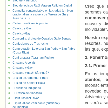
Blog de Raúl Lugo
Blog del obispo Raúl Vera en Religión Digital
Creo que s
Carmelita contemplativo en la ciudad (un blog
seremos c
oracional en la escuela de Teresa de Jhs y
conmover y
Juan de la +)
nuevo y di
Cartujo con licencia propia
Católico y Gay
inolvidable
Católico+Gay
Nuestra exp
Concordia, el blog de Oswaldo Gallo Serrato
resortes, n
Confesiones de Trasnoche
las que, exp
Congregación Luterana San Pedro y San Pablo
(Costa Rica)
2. Ponerno
Contranatura (Abraham Puche)
Cristiano Arco Iris
2.1. Prime
Cristiano y Gay
Cristiano y gay!!! Sí ¿y qué?
En los tie
El Blog de Abdennur Prado
atentos, 
El Blog de Xabier Pikaza
inconscient
El cristiano indignado
novedad qu
El Frasco de Alabastro
Adviento y 
Escrituras Inclusivas
volverá a se
Espiritualidad caminante (cristiana y
ecuménica)