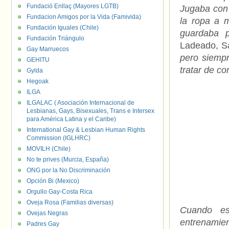
Fundació Enllaç (Mayores LGTB)
Jugaba con
Fundacion Amigos por la Vida (Famivida)
la ropa a 
Fundación Iguales (Chile)
guardaba 
Fundación Triángulo
Ladeado, S
Gay Marruecos
pero siempr
GEHITU
tratar de co
Gylda
Hegoak
ILGA
ILGALAC ( Asociación Internacional de
Lesbianas, Gays, Bisexuales, Trans e Intersex
para América Latina y el Caribe)
International Gay & Lesbian Human Rights
Commission (IGLHRC)
MOVILH (Chile)
No te prives (Murcia, España)
ONG por la No Discriminación
Opción Bi (Mexico)
Orgullo Gay-Costa Rica
Oveja Rosa (Familias diversas)
Cuando es
Ovejas Negras
entrenamien
Padres Gay