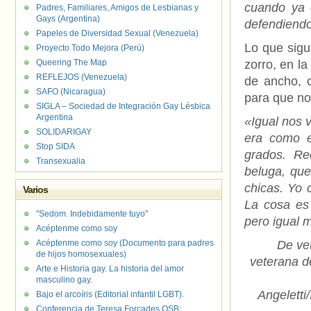
cuando ya 
Padres, Familiares, Amigos de Lesbianas y
Gays (Argentina)
defendiendo
Papeles de Diversidad Sexual (Venezuela)
Lo que sigu
Proyecto Todo Mejora (Perú)
Queering The Map
zorro, en l
REFLEJOS (Venezuela)
de ancho, c
SAFO (Nicaragua)
para que no
SIGLA – Sociedad de Integración Gay Lésbica
Argentina
«Igual nos 
SOLIDARIGAY
era como e
Stop SIDA
grados. Re
Transexualia
beluga, qu
chicas. Yo 
Varios
La cosa es 
"Sedom. Indebidamente tuyo"
pero igual 
Acéptenme como soy
Acéptenme como soy (Documento para padres
De ve
de hijos homosexuales)
veterana d
Arte e Historia gay. La historia del amor
masculino gay.
Angeletti
Bajo el arcoíris (Editorial infantil LGBT).
Conferencia de Teresa Forcades OSB: