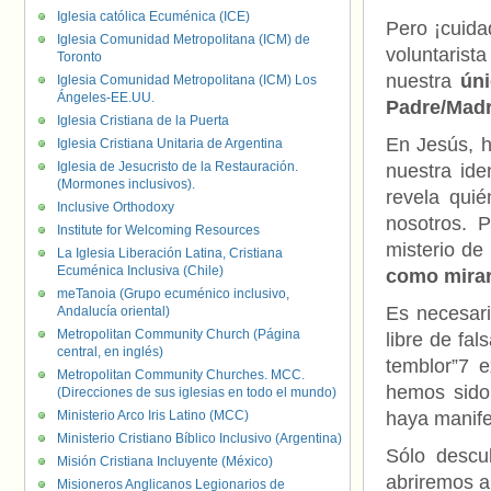
Iglesia católica Ecuménica (ICE)
Pero ¡cuida
Iglesia Comunidad Metropolitana (ICM) de
voluntaris
Toronto
nuestra
ún
Iglesia Comunidad Metropolitana (ICM) Los
Ángeles-EE.UU.
Padre/Madr
Iglesia Cristiana de la Puerta
En Jesús, h
Iglesia Cristiana Unitaria de Argentina
Iglesia de Jesucristo de la Restauración.
nuestra ide
(Mormones inclusivos).
revela qui
Inclusive Orthodoxy
nosotros. 
Institute for Welcoming Resources
misterio d
La Iglesia Liberación Latina, Cristiana
Ecuménica Inclusiva (Chile)
como mirar
meTanoia (Grupo ecuménico inclusivo,
Es necesari
Andalucía oriental)
Metropolitan Community Church (Página
libre de fa
central, en inglés)
temblor”7 
Metropolitan Community Churches. MCC.
hemos sido
(Direcciones de sus iglesias en todo el mundo)
Ministerio Arco Iris Latino (MCC)
haya manif
Ministerio Cristiano Bíblico Inclusivo (Argentina)
Sólo descu
Misión Cristiana Incluyente (México)
abriremos a
Misioneros Anglicanos Legionarios de