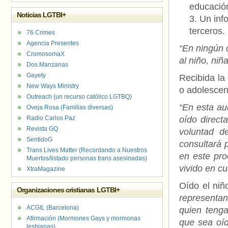
educación
Noticias LGTBI+
Un info
terceros.
76 Crimes
Agencia Presentes
“En ningún 
CromosomaX
al niño, niñ
Dos Manzanas
Gayety
Recibida la 
New Ways Ministry
o adolescen
Outreach (un recurso católico LGTBQ)
“En esta au
Oveja Rosa (Familias diversas)
Radio Carlos Paz
oído direct
Revista GQ
voluntad d
SentidoG
consultará 
Trans Lives Matter (Recordando a Nuestros
en este pro
Muertos/listado personas trans asesinadas)
vivido en c
XtraMagazine
Oído el niñ
Organizaciones cristianas LGTBI+
representan
ACGIL (Barcelona)
quien tenga
Afirmación (Mormones Gays y mormonas
que sea oí
lesbianas)