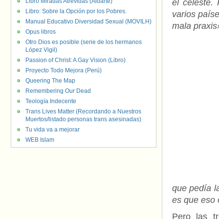
Libro Miradas Atrevidas (Aldarte)
el celeste
Libro: Sobre la Opción por los Pobres.
varios país
Manual Educativo Diversidad Sexual (MOVILH)
mala praxis
Opus libros
Otro Dios es posible (serie de los hermanos
López Vigil)
Passion of Christ: A Gay Vision (Libro)
Proyecto Todo Mejora (Perú)
Queering The Map
Remembering Our Dead
Teología Indecente
Trans Lives Matter (Recordando a Nuestros
Muertos/listado personas trans asesinadas)
Tu vida va a mejorar
WEB Islam
que pedía l
es que eso 
Pero las t