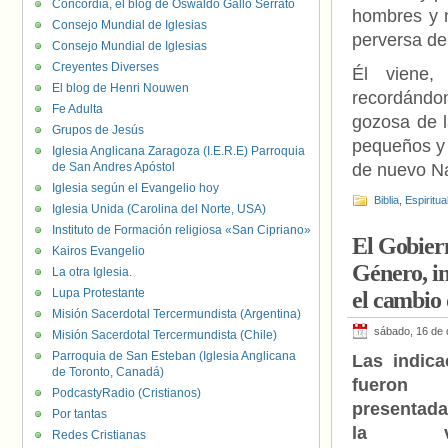
Concordia, el blog de Oswaldo Gallo Serrato
hombres y n
Consejo Mundial de Iglesias
perversa del
Consejo Mundial de Iglesias
Creyentes Diverses
Él viene,
El blog de Henri Nouwen
recordándon
Fe Adulta
gozosa de l
Grupos de Jesús
pequeños y
Iglesia Anglicana Zaragoza (I.E.R.E) Parroquia
de San Andres Apóstol
de nuevo N
Iglesia según el Evangelio hoy
Biblia
,
Espiritua
Iglesia Unida (Carolina del Norte, USA)
Instituto de Formación religiosa «San Cipriano»
El Gobier
Kairos Evangelio
Género, in
La otra Iglesia.
Lupa Protestante
el cambio 
Misión Sacerdotal Tercermundista (Argentina)
sábado, 16 de 
Misión Sacerdotal Tercermundista (Chile)
Parroquia de San Esteban (Iglesia Anglicana
Las indica
de Toronto, Canadá)
fueron
PodcastyRadio (Cristianos)
presentad
Por tantas
la vo
Redes Cristianas