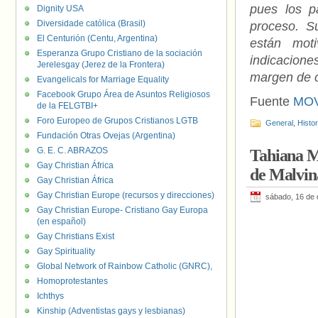
pues los p
Dignity USA
Diversidade católica (Brasil)
proceso. S
El Centurión (Centu, Argentina)
están moti
Esperanza Grupo Cristiano de la sociación
indicacione
Jerelesgay (Jerez de la Frontera)
margen de c
Evangelicals for Marriage Equality
Facebook Grupo Área de Asuntos Religiosos
Fuente
MOV
de la FELGTBI+
Foro Europeo de Grupos Cristianos LGTB
General
,
Histo
Fundación Otras Ovejas (Argentina)
G. E. C. ABRAZOS
Tahiana M
Gay Christian África
de Malvin
Gay Christian África
Gay Christian Europe (recursos y direcciones)
sábado, 16 de 
Gay Christian Europe- Cristiano Gay Europa
(en español)
Gay Christians Exist
Gay Spirituality
Global Network of Rainbow Catholic (GNRC),
Homoprotestantes
Ichthys
Kinship (Adventistas gays y lesbianas)