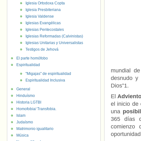
Iglesia Ortodoxa Copta
Iglesia Presbiteriana
Iglesia Valdense
Iglesias Evangélicas
Iglesias Pentecostales
Iglesias Reformadas (Calvinistas)
Iglesias Unitarias y Universalistas
Testigos de Jehová
El parte homófobo
Espiritualidad
mundial de
"Migajas" de espiritualidad
desnudo y 
Espiritualidad Inclusiva
Dios”1.
General
El
Advient
Hinduísmo
Historia LGTBI
el inicio d
Homofobia/ Transfobia.
una
posibi
Islam
365 días q
Judaísmo
comienzo 
Matrimonio igualitario
oportunida
Música