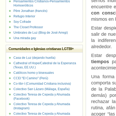
sernos ind
Pensamientos Cristianos-Pensamientos
Homoeróticos
encuentre e
Père Jonathan (francés)
con consci
Refugio Interior
mismos en l
Soy Cofrade
The Closet Professor
Estar despi
Umbrales de Luz (Blog de José Arregi)
salir de nu
Una mirada gay
la indifer
alrededor.
Comunidades e Iglesias cristianas LGTBI+
Estar des
Casa de Luz (dejando huella)
tiempos
p
Cathedral of Hope/Catedral de la Esperanza
acontecimie
(Texas, EE.UU.)
Católicos homo y bisexuales
Una forma d
CCEI "El Camino" (Perú)
comporta su
Co-libr-í (Comunidad Cristiana inclusiva)
de la Palab
Colectivo San Lázaro (Málaga, España)
Colectivo Teresa de Cepeda y Ahumada
demás) por
(Facebook)
rechazar la
Colectivo Teresa de Cepeda y Ahumada
rutina, afá
(Instagram)
acoger “las
Colectivo Teresa de Cepeda y Ahumada