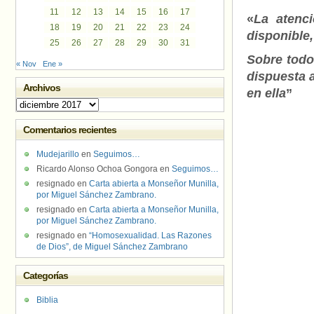
11
12
13
14
15
16
17
«
La atenc
18
19
20
21
22
23
24
disponible,
25
26
27
28
29
30
31
Sobre todo
« Nov
Ene »
dispuesta a
Archivos
en ella
”
Archivos
Comentarios recientes
Mudejarillo
en
Seguimos…
Ricardo Alonso Ochoa Gongora
en
Seguimos…
resignado
en
Carta abierta a Monseñor Munilla,
por Miguel Sánchez Zambrano.
resignado
en
Carta abierta a Monseñor Munilla,
por Miguel Sánchez Zambrano.
resignado
en
“Homosexualidad. Las Razones
de Dios”, de Miguel Sánchez Zambrano
Categorías
Biblia