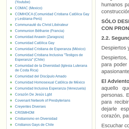
(Youtube)
humanos par
COMAC (Mexico)
construcció
COMHOCA (Comunidad Cristiana Católica Gay
y Lesbiana-Perú)
SÓLO DES
Communauté du Christ Libérateur
CON PRON
Communion Béthanie (Francia)
Comunidad Anawin (Zaragoza)
2.2. Segun
Comunidad Católica Gay
Despiertos 
Comunidad Cristiana de Esperanza (México)
Comunidad Cristiana Inclusiva "Testigos de
Despiertos,
Esperanza" (Chile)
para poder 
Comunidad de la Diversidad (Iglesia Luterana
de Costa Rica)
apasionante 
Comunidad del Discípulo Amado
El Adviento
Comunidad Homosexual Católica de México
aquello q
Comunidad Inclusiva Esperanza (Venezuela)
personas. E
Corazón De Jesús Lgbt
Covenant Network of Presbyterians
para recibi
Creyentes Diverses
dejarle es
CRISMHOM
corazón, pa
Cristianismo en Diversidad
Cristianos Gays de Chile
Escuchar co