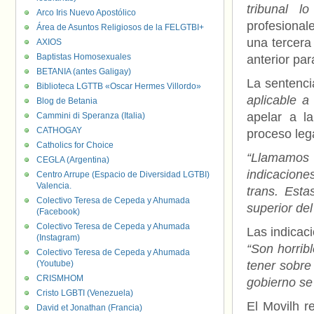
tribunal l
Arco Iris Nuevo Apostólico
profesional
Área de Asuntos Religiosos de la FELGTBI+
una tercera
AXIOS
Baptistas Homosexuales
anterior par
BETANIA (antes Galigay)
La sentenc
Biblioteca LGTTB «Oscar Hermes Villordo»
aplicable a
Blog de Betania
apelar a la
Cammini di Speranza (Italia)
CATHOGAY
proceso lega
Catholics for Choice
“Llamamos
CEGLA (Argentina)
indicacione
Centro Arrupe (Espacio de Diversidad LGTBI)
Valencia.
trans. Esta
Colectivo Teresa de Cepeda y Ahumada
superior del
(Facebook)
Colectivo Teresa de Cepeda y Ahumada
Las indicac
(Instagram)
“Son horrib
Colectivo Teresa de Cepeda y Ahumada
(Youtube)
tener sobre
CRISMHOM
gobierno se
Cristo LGBTI (Venezuela)
El Movilh r
David et Jonathan (Francia)