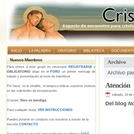
INICIO
LA PALABRA
ORATORIO
BIBLIOTECA
DOCUMENT
Nuevos Miembros
Archivo
Para unirse a este grupo es necesario
REGISTRARSE
y
OBLIGATORIO
dejar en el
FORO
un primer mensaje de
Archivo pa
saludo y presentación al resto de miembros.
Atención
Por favor, no lo olvidéis, ni tampoco indicar vuestros motivos
en las solicitudes de incorporación.
sábado, 16 de 
Gracias.
Dios os bendiga.
Del blog
No
Para cualquier duda,
VER INSTRUCCIONES
.
Puedes ponerte en contacto con nosotros a través de la
sección
CONTACTO
.
Y si quieres ayuda más personalizada escríbenos
AQUÍ