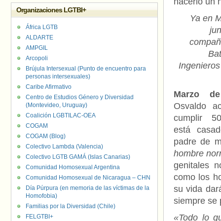
hacerlo un 
Organizaciones LGTBI+
Ya en M
África LGTB
ju
ALDARTE
compañe
AMPGIL
Bat
Arcopoli
Ingeniero
Brújula Intersexual (Punto de encuentro para
personas intersexuales)
Caribe Afirmativo
Marzo de
Centro de Estudios Género y Diversidad
Osvaldo a
(Montevideo, Uruguay)
Coalición LGBTILAC-OEA
cumplir 5
COGAM
está casa
COGAM (Blog)
padre de m
Colectivo Lambda (Valencia)
hombre nor
Colectivo LGTB GAMÁ (Islas Canarias)
genitales 
Comunidad Homosexual Argentina
como los h
Comunidad Homosexual de Nicaragua – CHN
su vida dar
Día Púrpura (en memoria de las víctimas de la
Homofobia)
siempre se 
Familias por la Diversidad (Chile)
«Todo lo qu
FELGTBI+