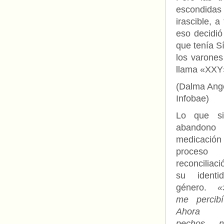
escondidas 
irascible, 
eso decidió
que tenía Sí
los varone
llama «XXY
(Dalma Ange
Infobae)
Lo que si
abandono
medicación
proces
reconcilia
su identi
género.
«
me percibí
Ahora 
pechos na