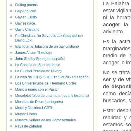
La Palabra 
Falling poems
estar vigila
Gay Anglican
ni la hora
Gay en Cristo
Gay se nace.
acoger la
Gay y Cristiano
adviento.
I'm Christian, I'm Gay, let's talk (blog del rev.
David Eck)
Es la acti
Isla flotante: bitácora de un gay cristiano
marginados 
James Alison Theology
medio de l
John Shelby Spong en español
acoger lo i
La Casulla de San Ildefonso
La Ciudad Perdida de Nivorg
No se trata
La web de JOHN SHELBY SPONG en español
ser y de v
Los Universículos del Hermano Cortés
de disponi
Mano a mano con el Pastor
como decía
Mesoletot (blog de una mujer judía y lesbiana)
buscados, s
Moradas de Deus (portugués)
Moral y Doctrina LGBTI
Estar despi
Mundo Homo
realidad y 
Nuestra Señora de los Homosexuales
estamos so
Pays de Zabulon