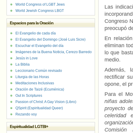
World Congress of LGBT Jews
Las indicac
World Jewish Congress LBGT
incorporand
Congreso Na
Espacios para la Oración
preocupó de
El Evangelio de cada día
En relación
El Evangelio del Domingo (José Luis Sicre)
eliminan to
Escuchar el Evangelio del día
lo que basta
Imágenes de la Buena Noticia, Cerezo Barredo
Jesús in Love
medio.
La Biblia
Además, l
Leccionario Común revisado
rectificar 
Liturgia de las Horas
Meditaciones Inclusivas
opone, el pr
Oración de Taizé (Ecuménica)
Para el Mo
Out In Scriptures
niñas adole
Passion of Christ: A Gay Vision (Libro)
proyecto d
QSpirit (Espiritualidad Queer)
Rezando voy
celeridad
organizaci
Espiritualidad LGTBI+
Comisión 