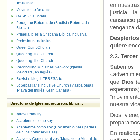
Jesucristo
en nuestras 
Movimiento Arco Iris
justicia, 
OASIS (California)
cansancio p
Peregrino Reformado (Bautista Reformada
venganza da
Bíblica)
Primera Iglesia Cristiana Bíblica Inclusiva
Despiertos
Protestants Inclusius
quiere enc
Queer Spirit Church
Queering The Church
2.3. Terce
Queering The Church
Sabemos q
Reconciling Ministries Network (Iglesia
Metodista, en inglés)
«advenimie
Revista- blog InTERESArte.
que
Dios
(
St Sebastians Inclusive Church (Maspalomas
esperamos)
.Playa del Inglés. Gran Canaria)
“movimiento
Directorio de Iglesias, recursos, libros....
nuestra vida
@reverendally
Dios viene
Acéptenme como soy
preparamos 
Acéptenme como soy (Documento para padres
de hijos homosexuales)
En realida
Activos y Contemplativos (Monasterio Virtual de