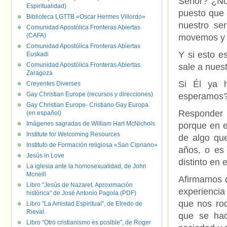
Señor? ¿No
Espiritualidad)
puesto que 
Biblioteca LGTTB «Oscar Hermes Villordo»
nuestro se
Comunidad Apostólica Fronteras Abiertas
(CAFA)
movemos y 
Comunidad Apostólica Fronteras Abiertas
Y si esto e
Euskadi
Comunidad Apostólica Fronteras Abiertas
sale a nues
Zaragoza
Si Él ya h
Creyentes Diverses
Gay Christian Europe (recursos y direcciones)
esperamos
Gay Christian Europe- Cristiano Gay Europa
Responder 
(en español)
Imágenes sagradas de William Hart McNichols
porque en e
Institute for Welcoming Resources
de algo qu
Instituto de Formación religiosa «San Cipriano»
años, o es
Jesús in Love
distinto en
La iglesia ante la homosexualidad, de John
Mcneill
Afirmamos q
Libro "Jesús de Nazaret. Aproximación
experienci
histórica" de José Antonio Pagola (PDF)
que nos rod
Libro "La Amistad Espiritual", de Elredo de
Rieval.
que se hac
Libro "Otro cristianismo es posible", de Roger