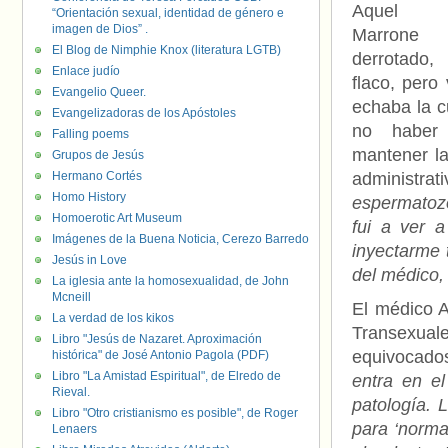
Aquel s
“Orientación sexual, identidad de género e
imagen de Dios” .
Marrone v
El Blog de Nimphie Knox (literatura LGTB)
derrotado,
Enlace judío
flaco, pero 
Evangelio Queer.
echaba la c
Evangelizadoras de los Apóstoles
no haber 
Falling poems
mantener la
Grupos de Jesús
Hermano Cortés
administ
Homo History
espermatozo
Homoerotic Art Museum
fui a ver 
Imágenes de la Buena Noticia, Cerezo Barredo
inyectarme 
Jesús in Love
del médico,
La iglesia ante la homosexualidad, de John
Mcneill
El médico A
La verdad de los kikos
Transexua
Libro "Jesús de Nazaret. Aproximación
equivocado
histórica" de José Antonio Pagola (PDF)
Libro "La Amistad Espiritual", de Elredo de
entra en el
Rieval.
patología. 
Libro "Otro cristianismo es posible", de Roger
para ‘normal
Lenaers