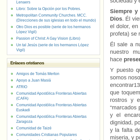
sociedad y 
Lenaers
Libro: Sobre la Opción por los Pobres.
Siempre y
Metropolitan Community Churches. MCC.
Dios
. Él vi
(Direcciones de sus iglesias en todo el mundo)
el dolor, e
Otro Dios es posible (serie de los hermanos
López Vigil)
profeta) se 
Passion of Christ: A Gay Vision (Libro)
Él sale a 
Un tal Jesús (serie de los hermanos López
Vigil)
nuestro m
hace
prese
Enlaces cristianos
Y puesto q
Amigos de Tomás Merton
somos nosot
Apoyo a Juan Masiá
encontrar13
ATRIO
que toquemo
Comunidad Apostólica Fronteras Abiertas
(CAFA)
rostros y 
Comunidad Apostólica Fronteras Abiertas
“marcados po
Euskadi
y el encarc
Comunidad Apostólica Fronteras Abiertas
Zaragoza
dignidad, po
Comunidad de Taizé
y la falta d
Comunidades Cristianas Populares
miseria, y p