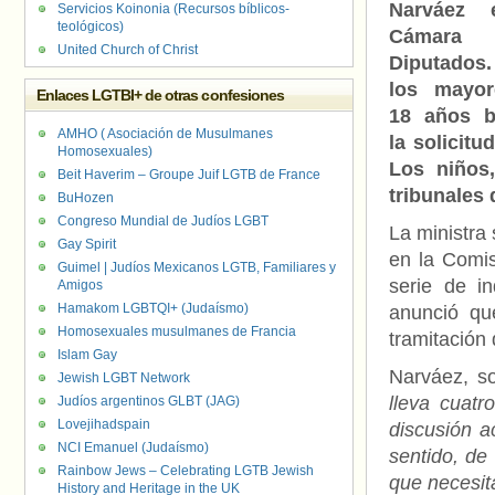
Narváez 
Servicios Koinonia (Recursos bíblicos-
teológicos)
Cámar
United Church of Christ
Diputados
los mayo
Enlaces LGTBI+ de otras confesiones
18 años b
AMHO ( Asociación de Musulmanes
la solicit
Homosexuales)
Los niños
Beit Haverim – Groupe Juif LGTB de France
tribunales 
BuHozen
Congreso Mundial de Judíos LGBT
La ministra
Gay Spirit
en la Comi
Guimel | Judíos Mexicanos LGTB, Familiares y
serie de i
Amigos
Hamakom LGBTQI+ (Judaísmo)
anunció qu
Homosexuales musulmanes de Francia
tramitación d
Islam Gay
Narváez, s
Jewish LGBT Network
lleva cuatr
Judíos argentinos GLBT (JAG)
Lovejihadspain
discusión 
NCI Emanuel (Judaísmo)
sentido, de
Rainbow Jews – Celebrating LGTB Jewish
que necesit
History and Heritage in the UK