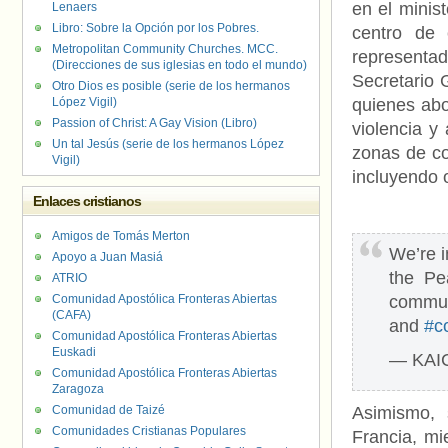
en el minis
Lenaers
Libro: Sobre la Opción por los Pobres.
centro de
Metropolitan Community Churches. MCC.
representa
(Direcciones de sus iglesias en todo el mundo)
Secretario 
Otro Dios es posible (serie de los hermanos
López Vigil)
quienes abo
Passion of Christ: A Gay Vision (Libro)
violencia y
Un tal Jesús (serie de los hermanos López
zonas de con
Vigil)
incluyendo o
Enlaces cristianos
Amigos de Tomás Merton
We’re 
Apoyo a Juan Masiá
the Pe
ATRIO
Comunidad Apostólica Fronteras Abiertas
commun
(CAFA)
and
#c
Comunidad Apostólica Fronteras Abiertas
Euskadi
— KAIC
Comunidad Apostólica Fronteras Abiertas
Zaragoza
Comunidad de Taizé
Asimismo, 
Comunidades Cristianas Populares
Francia, mi