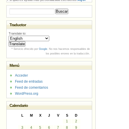
Buscar:
Traductor
Translate to:
* Servicio ofrecido por
Google
. No nos hacemos responsables de
los posibles errores en la traducción.
Menú
Acceder
Feed de entradas
Feed de comentarios
WordPress.org
Calendario
L
M
X
J
V
S
D
1
2
3
4
5
6
7
8
9