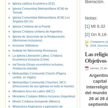
liberación.
Iglesia católica Ecuménica (ICE)
Iglesia Comunidad Metropolitana (ICM) de
Toronto
Notas:
Iglesia Comunidad Metropolitana (ICM) Los
Ángeles-EE.UU.
[1]
Mt 8,32
Iglesia Cristiana de la Puerta
Iglesia Cristiana Unitaria de Argentina
[2]
Gn 9,18-
Iglesia de Jesucristo de la Restauración.
(Mormones inclusivos).
Cristianismo (I
Inclusive Orthodoxy
2018
,
Derecho
evangélica
,
So
Institute for Welcoming Resources
Las religi
La Iglesia Liberación Latina, Cristiana
Objetivos 
Ecuménica Inclusiva (Chile)
meTanoia (Grupo ecuménico inclusivo,
Andalucía oriental)
viernes, 21 de
Metropolitan Community Church (Página
Argentin
central, en inglés)
capital
Metropolitan Community Churches. MCC.
(Direcciones de sus iglesias en todo el mundo)
interreligi
Ministerio Arco Iris Latino (MCC)
del mundo 
Ministerio Cristiano Bíblico Inclusivo (Argentina)
26 al 28 
Misión Cristiana Incluyente (México)
septiemb
Misioneros Anglicanos Legionarios de