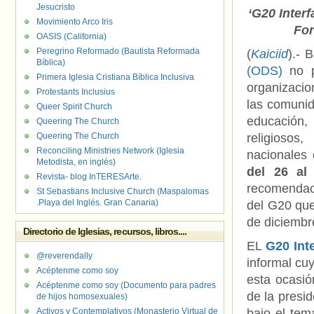
Jesucristo
‘G20 Interf
Movimiento Arco Iris
Fo
OASIS (California)
Peregrino Reformado (Bautista Reformada
(
Kaiciid
).- 
Bíblica)
(ODS)
no po
Primera Iglesia Cristiana Bíblica Inclusiva
organizacio
Protestants Inclusius
las comunid
Queer Spirit Church
educación,
Queering The Church
Queering The Church
religiosos
Reconciling Ministries Network (Iglesia
nacionales 
Metodista, en inglés)
del 26 al
Revista- blog InTERESArte.
recomendac
St Sebastians Inclusive Church (Maspalomas
.Playa del Inglés. Gran Canaria)
del G20 que
de diciembr
Directorio de Iglesias, recursos, libros....
EL
G20 Int
@reverendally
informal cu
Acéptenme como soy
esta ocasió
Acéptenme como soy (Documento para padres
de la presi
de hijos homosexuales)
Activos y Contemplativos (Monasterio Virtual de
bajo el te