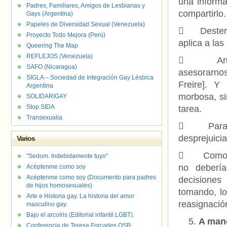
una informa
Padres, Familiares, Amigos de Lesbianas y
compartirlo.
Gays (Argentina)
Papeles de Diversidad Sexual (Venezuela)
 Desterre
Proyecto Todo Mejora (Perú)
aplica a las
Queering The Map
REFLEJOS (Venezuela)
 Ante cu
SAFO (Nicaragua)
asesorarnos
SIGLA – Sociedad de Integración Gay Lésbica
Freire]. Y
Argentina
morbosa, si
SOLIDARIGAY
Stop SIDA
tarea.
Transexualia
 Para ser
desprejuicia
Varios
 Como int
"Sedom. Indebidamente tuyo"
no debería
Acéptenme como soy
Acéptenme como soy (Documento para padres
decisiones
de hijos homosexuales)
tomando, lo
Arte e Historia gay. La historia del amor
reasignació
masculino gay.
Bajo el arcoíris (Editorial infantil LGBT).
A mane
Conferencia de Teresa Forcades OSB: