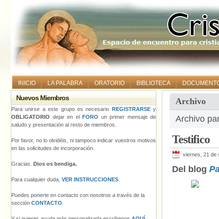
INICIO
LA PALABRA
ORATORIO
BIBLIOTECA
DOCUMENT
Nuevos Miembros
Archivo
Para unirse a este grupo es necesario
REGISTRARSE
y
OBLIGATORIO
dejar en el
FORO
un primer mensaje de
Archivo pa
saludo y presentación al resto de miembros.
Testifico
Por favor, no lo olvidéis, ni tampoco indicar vuestros motivos
en las solicitudes de incorporación.
viernes, 21 de
Gracias.
Dios os bendiga.
Del blog
Pa
Para cualquier duda,
VER INSTRUCCIONES
.
Puedes ponerte en contacto con nosotros a través de la
sección
CONTACTO
.
Y si quieres ayuda más personalizada escríbenos
AQUÍ