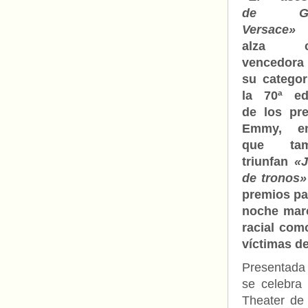
de Gia
Versace»
alza c
vencedor
su categor
la 70ª ed
de los pr
Emmy, e
que tam
triunfan
«
de tronos»
premios p
noche marc
racial com
víctimas d
Presentada
se celebra
Theater de