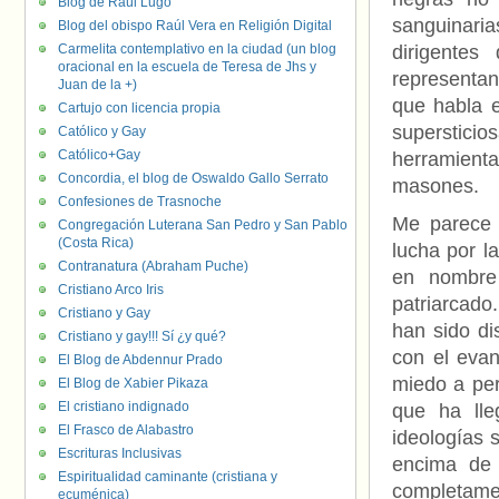
Blog de Raúl Lugo
sanguinari
Blog del obispo Raúl Vera en Religión Digital
Carmelita contemplativo en la ciudad (un blog
dirigentes
oracional en la escuela de Teresa de Jhs y
representant
Juan de la +)
que habla e
Cartujo con licencia propia
supersticio
Católico y Gay
Católico+Gay
herramient
Concordia, el blog de Oswaldo Gallo Serrato
masones.
Confesiones de Trasnoche
Me parece 
Congregación Luterana San Pedro y San Pablo
(Costa Rica)
lucha por la
Contranatura (Abraham Puche)
en nombre 
Cristiano Arco Iris
patriarcado
Cristiano y Gay
han sido di
Cristiano y gay!!! Sí ¿y qué?
con el evan
El Blog de Abdennur Prado
miedo a per
El Blog de Xabier Pikaza
El cristiano indignado
que ha lle
El Frasco de Alabastro
ideologías 
Escrituras Inclusivas
encima de 
Espiritualidad caminante (cristiana y
completamen
ecuménica)