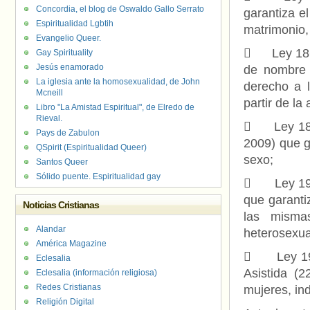
Concordia, el blog de Oswaldo Gallo Serrato
garantiza e
Espiritualidad Lgbtih
matrimonio,
Evangelio Queer.
 Ley 18620
Gay Spirituality
Jesús enamorado
de nombre 
La iglesia ante la homosexualidad, de John
derecho a l
Mcneill
partir de la
Libro "La Amistad Espiritual", de Elredo de
Rieval.
 Ley 18.59
Pays de Zabulon
2009) que g
QSpirit (Espiritualidad Queer)
sexo;
Santos Queer
Sólido puente. Espiritualidad gay
 Ley 19.07
que garanti
Noticias Cristianas
las misma
Alandar
heterosexua
América Magazine
 Ley 19.1
Eclesalia
Asistida (
Eclesalia (información religiosa)
Redes Cristianas
mujeres, in
Religión Digital