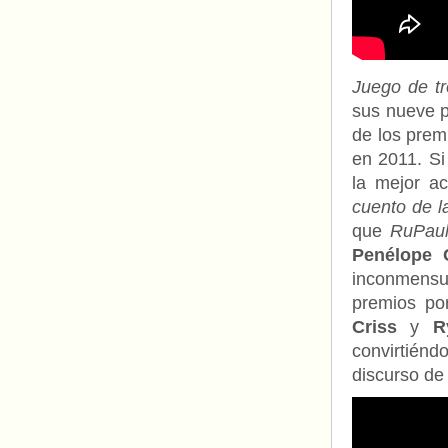
Juego de t
sus nueve p
de los prem
en 2011. S
la mejor ac
cuento de l
que
RuPaul
Penélope 
inconmens
premios p
Criss
y
R
convirtiénd
discurso de