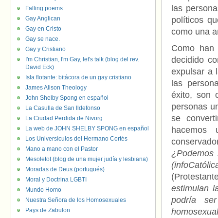
las persona
Falling poems
Gay Anglican
políticos q
Gay en Cristo
como una a
Gay se nace.
Como han h
Gay y Cristiano
decidido co
I'm Christian, I'm Gay, let's talk (blog del rev.
David Eck)
expulsar a 
Isla flotante: bitácora de un gay cristiano
las person
James Alison Theology
éxito, son
John Shelby Spong en español
personas un
La Casulla de San Ildefonso
se convert
La Ciudad Perdida de Nivorg
La web de JOHN SHELBY SPONG en español
hacemos u
Los Universículos del Hermano Cortés
conservado
Mano a mano con el Pastor
¿Podemos s
Mesoletot (blog de una mujer judía y lesbiana)
(infoCatóli
Moradas de Deus (portugués)
(Protestante
Moral y Doctrina LGBTI
estimulan l
Mundo Homo
podría se
Nuestra Señora de los Homosexuales
Pays de Zabulon
homosexua