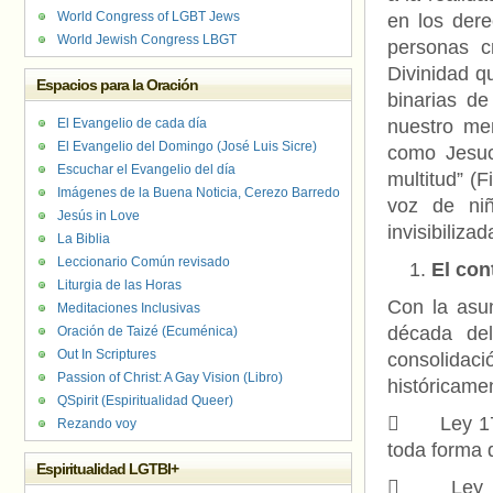
World Congress of LGBT Jews
en los dere
World Jewish Congress LBGT
personas c
Divinidad q
Espacios para la Oración
binarias d
El Evangelio de cada día
nuestro men
El Evangelio del Domingo (José Luis Sicre)
como Jesuc
Escuchar el Evangelio del día
multitud” (F
Imágenes de la Buena Noticia, Cerezo Barredo
voz de niñ
Jesús in Love
invisibiliza
La Biblia
Leccionario Común revisado
El con
Liturgia de las Horas
Con la asun
Meditaciones Inclusivas
década del
Oración de Taizé (Ecuménica)
Out In Scriptures
consolida
Passion of Christ: A Gay Vision (Libro)
históricame
QSpirit (Espiritualidad Queer)
 Ley 17.8
Rezando voy
toda forma 
Espiritualidad LGTBI+
 Ley 18.2