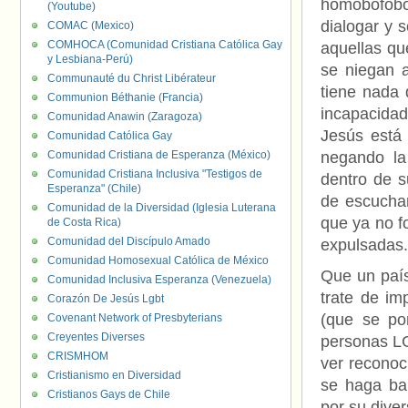
homobófobo
(Youtube)
dialogar y s
COMAC (Mexico)
COMHOCA (Comunidad Cristiana Católica Gay
aquellas qu
y Lesbiana-Perú)
se niegan 
Communauté du Christ Libérateur
tiene nada 
Communion Béthanie (Francia)
incapacidad
Comunidad Anawin (Zaragoza)
Jesús está 
Comunidad Católica Gay
Comunidad Cristiana de Esperanza (México)
negando la
Comunidad Cristiana Inclusiva "Testigos de
dentro de s
Esperanza" (Chile)
de escuchar
Comunidad de la Diversidad (Iglesia Luterana
que ya no f
de Costa Rica)
Comunidad del Discípulo Amado
expulsadas.
Comunidad Homosexual Católica de México
Que un país
Comunidad Inclusiva Esperanza (Venezuela)
trate de im
Corazón De Jesús Lgbt
(que se po
Covenant Network of Presbyterians
Creyentes Diverses
personas LG
CRISMHOM
ver reconoc
Cristianismo en Diversidad
se haga ban
Cristianos Gays de Chile
por su dive