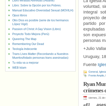
La Iglesia 
Libro Miradas Atrevidas (Aldarte)
Libro: Sobre la Opción por los Pobres.
voluntad, s
Manual Educativo Diversidad Sexual (MOVILH)
Integral s
Opus libros
proyecto de
Otro Dios es posible (serie de los hermanos
partido po
López Vigil)
expulsadas 
Passion of Christ: A Gay Vision (Libro)
Proyecto Todo Mejora (Perú)
son expuest
Queering The Map
personas má
Remembering Our Dead
+Julio Vall
Teología Indecente
Trans Lives Matter (Recordando a Nuestros
Uruguay, 18
Muertos/listado personas trans asesinadas)
Tu vida va a mejorar
Fuente
Igle
WEB Islam
General
,
Iglesi
Frente Amplio
,
Ryan Murp
crímenes 
viernes, 21 de
«El ases