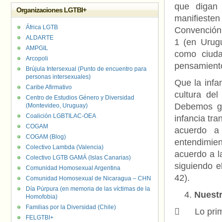
que digan
Organizaciones LGTBI+
manifiest
África LGTB
Convención 
ALDARTE
1 (en Urugu
AMPGIL
como ciuda
Arcopoli
pensamiento
Brújula Intersexual (Punto de encuentro para
personas intersexuales)
Que la infa
Caribe Afirmativo
cultura del
Centro de Estudios Género y Diversidad
Debemos ge
(Montevideo, Uruguay)
Coalición LGBTILAC-OEA
infancia tr
COGAM
acuerdo a 
COGAM (Blog)
entendimien
Colectivo Lambda (Valencia)
acuerdo a la
Colectivo LGTB GAMÁ (Islas Canarias)
siguiendo 
Comunidad Homosexual Argentina
42).
Comunidad Homosexual de Nicaragua – CHN
Día Púrpura (en memoria de las víctimas de la
Nuestr
Homofobia)
Familias por la Diversidad (Chile)
 Lo primer
FELGTBI+