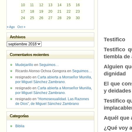
10
11
12
13
14
15
16
17
18
19
20
21
22
23
24
25
26
27
28
29
30
« Ago
Oct »
Archivos
Testifico
Archivos
Testifico
Comentarios recientes
tiembla de
Mudejarillo
en
Seguimos…
Alguien qu
Ricardo Alonso Ochoa Gongora
en
Seguimos…
dignidad
resignado
en
Carta abierta a Monseñor Munilla,
por Miguel Sánchez Zambrano.
El que con
resignado
en
Carta abierta a Monseñor Munilla,
y deidades
por Miguel Sánchez Zambrano.
resignado
en
“Homosexualidad. Las Razones
Testifico 
de Dios”, de Miguel Sánchez Zambrano
implacable
Categorías
Aquél que 
Biblia
¿Qué voy a 