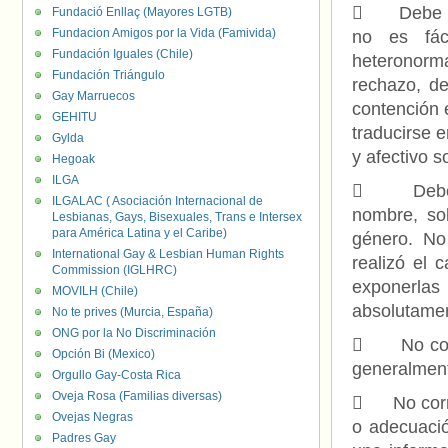
 Debe ser
Fundació Enllaç (Mayores LGTB)
Fundacion Amigos por la Vida (Famivida)
no es fác
Fundación Iguales (Chile)
heteronorm
Fundación Triángulo
rechazo, de
Gay Marruecos
contención 
GEHITU
traducirse e
Gylda
y afectivo 
Hegoak
ILGA
 Deben se
ILGALAC ( Asociación Internacional de
nombre, so
Lesbianas, Gays, Bisexuales, Trans e Intersex
para América Latina y el Caribe)
género. No
International Gay & Lesbian Human Rights
realizó el
Commission (IGLHRC)
exponerlas
MOVILH (Chile)
absolutame
No te prives (Murcia, España)
ONG por la No Discriminación
 No corr
Opción Bi (Mexico)
generalmen
Orgullo Gay-Costa Rica
Oveja Rosa (Familias diversas)
 No corres
Ovejas Negras
o adecuació
Padres Gay