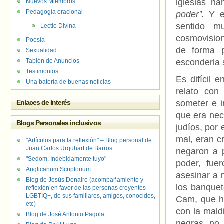
iglesias ha
Nuevos Miembros
Pedagogía oracional
poder”.
Y e
sentido m
Lectio Divina
cosmovisio
Poesía
de forma p
Sexualidad
Tablón de Anuncios
esconderla s
Testimonios
Es difícil e
Una batería de buenas noticias
relato con 
Enlaces de Interés
someter e i
que era nece
Blogs Personales inclusivos
judíos, por 
mal, eran c
"Artículos para la reflexión" – Blog personal de
Juan Carlos Urquhart de Barros.
negaron a p
"Sedom. Indebidamente tuyo"
poder, fue
Anglicanum Scriptorium
asesinar a 
Blog de Jesús Donaire (acompañamiento y
los banquet
reflexión en favor de las personas creyentes
LGBTIQ+, de sus familiares, amigos, conocidos,
Cam, que h
etc)
con la mald
Blog de José Antonio Pagola
negras no 