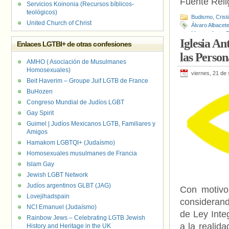
Fuente Relig
Servicios Koinonia (Recursos bíblicos-
teológicos)
Budismo
,
Crist
United Church of Christ
Álvaro Albacet
Metropolitano
Iglesia An
Enlaces LGTBI+ de otras confesiones
las Person
AMHO ( Asociación de Musulmanes
Homosexuales)
viernes, 21 de
Beit Haverim – Groupe Juif LGTB de France
BuHozen
Congreso Mundial de Judíos LGBT
Gay Spirit
Guimel | Judíos Mexicanos LGTB, Familiares y
Amigos
Hamakom LGBTQI+ (Judaísmo)
Homosexuales musulmanes de Francia
Islam Gay
Jewish LGBT Network
Judíos argentinos GLBT (JAG)
Con motivo
Lovejihadspain
considerand
NCI Emanuel (Judaísmo)
de Ley Inte
Rainbow Jews – Celebrating LGTB Jewish
a la realid
History and Heritage in the UK