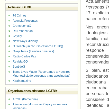
Actualmen
Personas T
Noticias LGTBI+
17 explícit
76 Crimes
hacen refer
Agencia Presentes
CromosomaX
Nos encont
Dos Manzanas
ideológicas
Gayety
familia, ma
New Ways Ministry
reconstruc
Outreach (un recurso católico LGTBQ)
responde 
Oveja Rosa (Familias diversas)
conservador
Radio Carlos Paz
conservador
Revista GQ
SentidoG
Si bien, es
Trans Lives Matter (Recordando a Nuestros
ciudadanos 
Muertos/listado personas trans asesinadas)
XtraMagazine
ciudadana 
encontrab
Organizaciones cristianas LGTBI+
personas t
considere d
ACGIL (Barcelona)
Afirmación (Mormones Gays y mormonas
identidad, 
lesbianas)