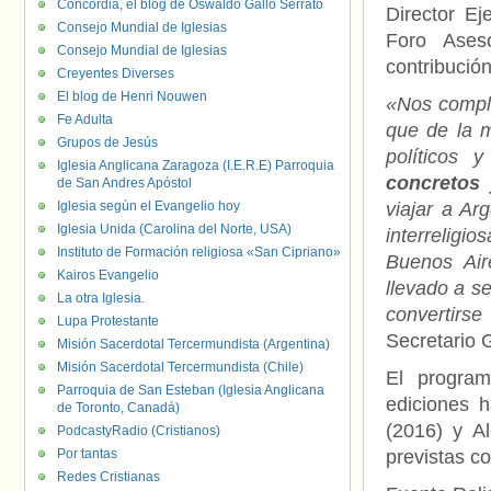
Concordia, el blog de Oswaldo Gallo Serrato
Director E
Consejo Mundial de Iglesias
Foro Ases
Consejo Mundial de Iglesias
contribución
Creyentes Diverses
El blog de Henri Nouwen
«Nos compla
Fe Adulta
que de la 
Grupos de Jesús
políticos 
Iglesia Anglicana Zaragoza (I.E.R.E) Parroquia
concretos 
de San Andres Apóstol
Iglesia según el Evangelio hoy
viajar a Ar
Iglesia Unida (Carolina del Norte, USA)
interrelig
Instituto de Formación religiosa «San Cipriano»
Buenos Aire
Kairos Evangelio
llevado a se
La otra Iglesia.
convertirs
Lupa Protestante
Secretario 
Misión Sacerdotal Tercermundista (Argentina)
Misión Sacerdotal Tercermundista (Chile)
El program
Parroquia de San Esteban (Iglesia Anglicana
ediciones h
de Toronto, Canadá)
(2016) y A
PodcastyRadio (Cristianos)
Por tantas
previstas c
Redes Cristianas