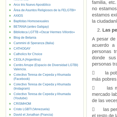
familia, et
Arco Iris Nuevo Apostólico
no estamos 
Área de Asuntos Religiosos de la FELGTBI+
estamos exi
AXIOS
la ciudadan
Baptistas Homosexuales
BETANIA (antes Galigay)
Las pe
Biblioteca LGTTB «Oscar Hermes Villordo»
Blog de Betania
A pesar de 
Cammini di Speranza (Italia)
acuerdo a 
CATHOGAY
personas tr
Catholics for Choice
donde sus 
CEGLA (Argentina)
personas tr
Centro Arrupe (Espacio de Diversidad LGTBI)
Valencia.
 la pobla
Colectivo Teresa de Cepeda y Ahumada
más pobres 
(Facebook)
Colectivo Teresa de Cepeda y Ahumada
 las muje
(Instagram)
mercado labo
Colectivo Teresa de Cepeda y Ahumada
(Youtube)
de las vece
CRISMHOM
 las perso
Cristo LGBTI (Venezuela)
David et Jonathan (Francia)
el resto de