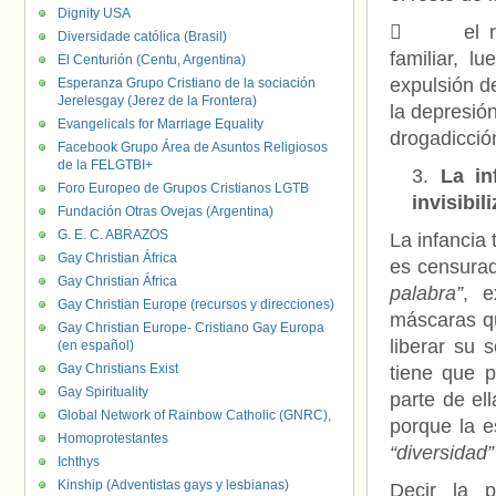
Dignity USA
 el recha
Diversidade católica (Brasil)
familiar, l
El Centurión (Centu, Argentina)
expulsión de
Esperanza Grupo Cristiano de la sociación
Jerelesgay (Jerez de la Frontera)
la depresió
Evangelicals for Marriage Equality
drogadicción
Facebook Grupo Área de Asuntos Religiosos
de la FELGTBI+
La in
Foro Europeo de Grupos Cristianos LGTB
invisibil
Fundación Otras Ovejas (Argentina)
G. E. C. ABRAZOS
La infancia 
Gay Christian África
es censurad
Gay Christian África
palabra”
, e
Gay Christian Europe (recursos y direcciones)
máscaras qu
Gay Christian Europe- Cristiano Gay Europa
liberar su 
(en español)
Gay Christians Exist
tiene que p
Gay Spirituality
parte de el
Global Network of Rainbow Catholic (GNRC),
porque la e
Homoprotestantes
“diversidad”
Ichthys
Kinship (Adventistas gays y lesbianas)
Decir la p