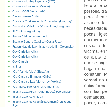
Cristianos lgttbiq Argentina (ICM)
fe o a la 
Cristianos Unitarios (Mexico)
persona tr
Cristo LGBTI (Venezuela)
pero sí emp
Devenir un en Christ
Diaconía Cristiana en la Diversidad (Uruguay)
alcance de
Diversidad Cristiana (Montevideo, Uruguay)
necesidades
El Centro (Argentina)
pocas igle
Emaus-Vida en Abundancia
enumerarla
Espacio Seguro Católico (Costa Rica)
cristiano 
Fraternidad de la Amistad (Medellin, Colombia)
víctima, en
Gay Christian África
de la LGTBI
Gay Christian África
Gay Church
que se haga
Ichthys
hagan una 
ICM "Pan de Vida" (España)
construir. 
ICM Casa de Emmaus (Chile)
verdad no t
ICM Casa de Luz (Monterrey, México)
única forma
ICM Tigre, Buenos Aires (Argentina)
con las pe
Iglesia Casa Abba Padre. Bogotá (Colombia)
demandas. Y
Iglesia Católica Antigua
Iglesia Católica Apostólica Carismática Jesús
poder, como
Rey