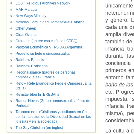
LGBT Religious Archives Network
únicament
MAR Málaga
heteronorma
New Ways Ministry
y género. 
Noticias Comunidad Homosexual Católica
cada una d
Other Sheep
amplia dive
Otras Ovejas
también de l
Outreach (un recurso católico LGTBQ)
Pastoral Ecuménica VIH-SIDA (Argentina)
infancia tr
Progetto su fede e omosessualità
durante la
Rainbow Baptists
conciencia
Rainbow Christians
primeros en
Reconaissance (padres de personas
entorno fam
homosexuales). Francia
Refo – Rete Evangelica Fede e Omosessualità
baño de las 
(Italia)
etc. Progre
Revista- blog InTERESArte.
impuesta, s
Rumos Novos (Grupo homosexual católico de
infancia t
Portugal)
Tal como eres (Cristianas y cristianos en Chile
misma), per
por la inclusión de la Diversidad Sexual en las
considerab
iglesias y en la sociedad)
The Gay Christian (en inglés)
La cultura d