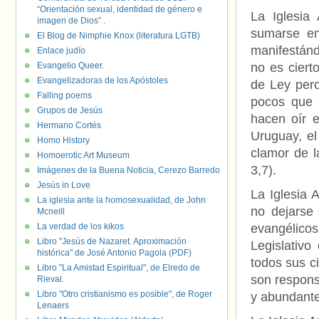
“Orientación sexual, identidad de género e
La Iglesia 
imagen de Dios” .
sumarse en
El Blog de Nimphie Knox (literatura LGTB)
manifestánd
Enlace judío
Evangelio Queer.
no es ciert
Evangelizadoras de los Apóstoles
de Ley pero
Falling poems
pocos que u
Grupos de Jesús
hacen oír 
Hermano Cortés
Uruguay, el
Homo History
clamor de l
Homoerotic Art Museum
3,7).
Imágenes de la Buena Noticia, Cerezo Barredo
Jesús in Love
La Iglesia 
La iglesia ante la homosexualidad, de John
no dejarse
Mcneill
La verdad de los kikos
evangélic
Libro "Jesús de Nazaret. Aproximación
Legislativo
histórica" de José Antonio Pagola (PDF)
todos sus c
Libro "La Amistad Espiritual", de Elredo de
son respons
Rieval.
Libro "Otro cristianismo es posible", de Roger
y abundante
Lenaers