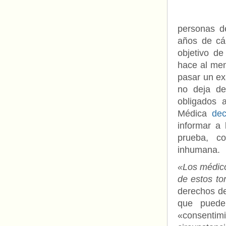
personas d
años de cár
objetivo d
hace al men
pasar un ex
no deja de
obligados 
Médica
dec
informar a
prueba, co
inhumana.
«Los médico
de estos t
derechos d
que puede
«consentimi