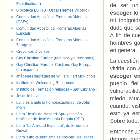
Espiritualidad)
de ser un
Biblioteca LGTTB «Oscar Hermes Villordo»
escoger lo
Comunidad Apostólica Fronteras Abiertas
mi indigni
(CAFA)
dudo que s
Comunidad Apostólica Fronteras Abiertas
Euskadi
A fin de cu
Comunidad Apostólica Fronteras Abiertas
hombres gay
Zaragoza
en general.
Creyentes Diverses
Gay Christian Europe (recursos y direcciones)
La cuestión 
Gay Christian Europe- Cristiano Gay Europa
vivirla con
(en español)
escoger en
Imágenes sagradas de William Hart McNichols
pueblo fie
Institute for Welcoming Resources
Instituto de Formación religiosa «San Cipriano»
vulnerabili
Jesús in Love
miedo. Much
La iglesia ante la homosexualidad, de John
cuando, vis
Mcneill
esto ya es
Libro "Jesús de Nazaret. Aproximación
histórica" de José Antonio Pagola (PDF)
Sobre todo,
Libro "La Amistad Espiritual", de Elredo de
Rieval.
Entonces ¿q
Libro "Otro cristianismo es posible", de Roger
demos cuen