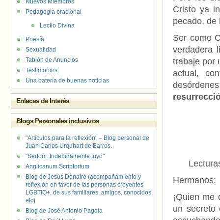
Nuevos Miembros
Cristo ya i
Pedagogía oracional
pecado, de l
Lectio Divina
Ser como Cr
Poesía
verdadera l
Sexualidad
Tablón de Anuncios
trabaje por 
Testimonios
actual, co
Una batería de buenas noticias
desórdene
resurrecció
Enlaces de Interés
Blogs Personales inclusivos
"Artículos para la reflexión" – Blog personal de
Juan Carlos Urquhart de Barros.
"Sedom. Indebidamente tuyo"
Lectura
Anglicanum Scriptorium
Blog de Jesús Donaire (acompañamiento y
Hermanos:
reflexión en favor de las personas creyentes
LGBTIQ+, de sus familiares, amigos, conocidos,
¡Quien me d
etc)
un secreto 
Blog de José Antonio Pagola