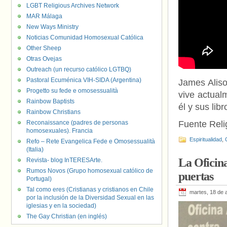
LGBT Religious Archives Network
MAR Málaga
New Ways Ministry
Noticias Comunidad Homosexual Católica
Other Sheep
Otras Ovejas
Outreach (un recurso católico LGTBQ)
Pastoral Ecuménica VIH-SIDA (Argentina)
James Aliso
Progetto su fede e omosessualità
vive actual
Rainbow Baptists
él y sus lib
Rainbow Christians
Reconaissance (padres de personas
Fuente Relig
homosexuales). Francia
Espiritualidad
,
Refo – Rete Evangelica Fede e Omosessualità
(Italia)
La Oficina
Revista- blog InTERESArte.
Rumos Novos (Grupo homosexual católico de
puertas
Portugal)
Tal como eres (Cristianas y cristianos en Chile
martes, 18 de a
por la inclusión de la Diversidad Sexual en las
iglesias y en la sociedad)
The Gay Christian (en inglés)