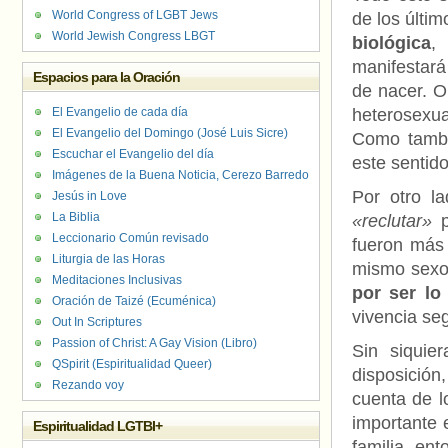
World Congress of LGBT Jews
de los últi
World Jewish Congress LBGT
biológica
,
manifestará
Espacios para la Oración
de nacer. O
El Evangelio de cada día
heterosexua
El Evangelio del Domingo (José Luis Sicre)
Como tamb
Escuchar el Evangelio del día
este sentido
Imágenes de la Buena Noticia, Cerezo Barredo
Por otro l
Jesús in Love
La Biblia
«reclutar»
p
Leccionario Común revisado
fueron más
Liturgia de las Horas
mismo sexo,
Meditaciones Inclusivas
por ser l
Oración de Taizé (Ecuménica)
vivencia se
Out In Scriptures
Passion of Christ: A Gay Vision (Libro)
Sin siquie
QSpirit (Espiritualidad Queer)
disposició
Rezando voy
cuenta de l
importante 
Espiritualidad LGTBI+
familia, en