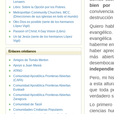
Lenaers
bien por
Libro: Sobre la Opción por los Pobres.
convivenci
Metropolitan Community Churches. MCC.
(Direcciones de sus iglesias en todo el mundo)
destrucción 
Otro Dios es posible (serie de los hermanos
Quiero habl
López Vigil)
Passion of Christ: A Gay Vision (Libro)
evangélico
Un tal Jesús (serie de los hermanos López
evangélica
Vigil)
haberme ena
haber aprec
Enlaces cristianos
más abiert
Amigos de Tomás Merton
desemboca
Apoyo a Juan Masiá
independien
ATRIO
Comunidad Apostólica Fronteras Abiertas
Pero, mi hi
(CAFA)
a esta altu
Comunidad Apostólica Fronteras Abiertas
que toda p
Euskadi
Comunidad Apostólica Fronteras Abiertas
verdadero si
Zaragoza
Lo primero
Comunidad de Taizé
Comunidades Cristianas Populares
ciencias h