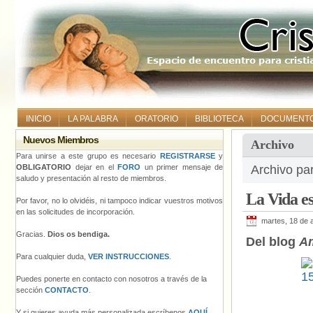
INICIO
LA PALABRA
ORATORIO
BIBLIOTECA
DOCUMENT
Nuevos Miembros
Archivo
Para unirse a este grupo es necesario
REGISTRARSE
y
OBLIGATORIO
dejar en el
FORO
un primer mensaje de
Archivo pa
saludo y presentación al resto de miembros.
La Vida es
Por favor, no lo olvidéis, ni tampoco indicar vuestros motivos
en las solicitudes de incorporación.
martes, 18 de a
Gracias.
Dios os bendiga.
Del blog
A
Para cualquier duda,
VER INSTRUCCIONES
.
Puedes ponerte en contacto con nosotros a través de la
sección
CONTACTO
.
Y si quieres ayuda más personalizada escríbenos
AQUÍ