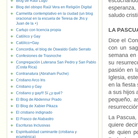
escuchando 
Blog de Raúl Lugo
esperanza, 
Blog del obispo Raúl Vera en Religión Digital
Carmelita contemplativo en la ciudad (un blog
saludo cris
oracional en la escuela de Teresa de Jhs y
Juan de la +)
LA PASCU
Cartujo con licencia propia
Católico y Gay
Dice el Con
Católico+Gay
con un sag
Concordia, el blog de Oswaldo Gallo Serrato
semana en 
Confesiones de Trasnoche
su resurrec
Congregación Luterana San Pedro y San Pablo
(Costa Rica)
pasión en l
Contranatura (Abraham Puche)
Iglesia, est
Cristiano Arco Iris
en la fiest
Cristiano y Gay
a sus hijos
Cristiano y gay!!! Sí ¿y qué?
pequeño, as
El Blog de Abdennur Prado
El Blog de Xabier Pikaza
resurrecció
El cristiano indignado
La Pascua, 
El Frasco de Alabastro
quiere decir
Escrituras Inclusivas
de quien p
Espiritualidad caminante (cristiana y
ecuménica)