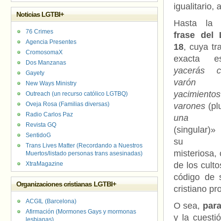
igualitario,
Noticias LGTBI+
Hasta l
76 Crimes
frase del 
Agencia Presentes
18
, cuya tr
CromosomaX
exacta
Dos Manzanas
yacerás 
Gayety
varón
New Ways Ministry
yacimiento
Outreach (un recurso católico LGTBQ)
Oveja Rosa (Familias diversas)
varones
(pl
Radio Carlos Paz
una m
Revista GQ
(singular)»
SentidoG
su sin
Trans Lives Matter (Recordando a Nuestros
misteriosa, 
Muertos/listado personas trans asesinadas)
XtraMagazine
de los cult
código de 
Organizaciones cristianas LGTBI+
cristiano p
ACGIL (Barcelona)
O sea,
para
Afirmación (Mormones Gays y mormonas
y la cuest
lesbianas)