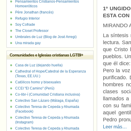
Pensamientos Cristianos-Pensamientos
Homoeróticos
1º UNGIDO
Père Jonathan (francés)
ESTA CON
Refugio Interior
Soy Cofrade
MIRANDO 
The Closet Professor
La síntesis
Umbrales de Luz (Blog de José Arregi)
lectura. Sa
Una mirada gay
que Cristo 
Comunidades e Iglesias cristianas LGTBI+
pueblos. Un
que él dice
Casa de Luz (dejando huella)
Pero la voz
Cathedral of Hope/Catedral de la Esperanza
(Texas, EE.UU.)
purificado.
Católicos homo y bisexuales
hombres no
CCEI "El Camino" (Perú)
clases soci
Co-libr-í (Comunidad Cristiana inclusiva)
llamados a 
Colectivo San Lázaro (Málaga, España)
con su fami
Colectivo Teresa de Cepeda y Ahumada
(Facebook)
aquel genti
Colectivo Teresa de Cepeda y Ahumada
Pedro pronu
(Instagram)
Leer más…
Colectivo Teresa de Cepeda y Ahumada