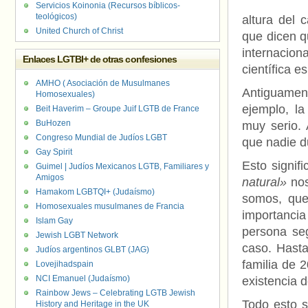
Servicios Koinonia (Recursos bíblicos-
teológicos)
altura del 
United Church of Christ
que dicen q
internacion
Enlaces LGTBI+ de otras confesiones
científica e
AMHO ( Asociación de Musulmanes
Antiguame
Homosexuales)
ejemplo, la
Beit Haverim – Groupe Juif LGTB de France
BuHozen
muy serio.
Congreso Mundial de Judíos LGBT
que nadie d
Gay Spirit
Esto signif
Guimel | Judíos Mexicanos LGTB, Familiares y
Amigos
natural»
nos
Hamakom LGBTQI+ (Judaísmo)
somos, que
Homosexuales musulmanes de Francia
importancia
Islam Gay
persona se
Jewish LGBT Network
caso. Hasta
Judíos argentinos GLBT (JAG)
familia de 
Lovejihadspain
NCI Emanuel (Judaísmo)
existencia d
Rainbow Jews – Celebrating LGTB Jewish
Todo esto 
History and Heritage in the UK