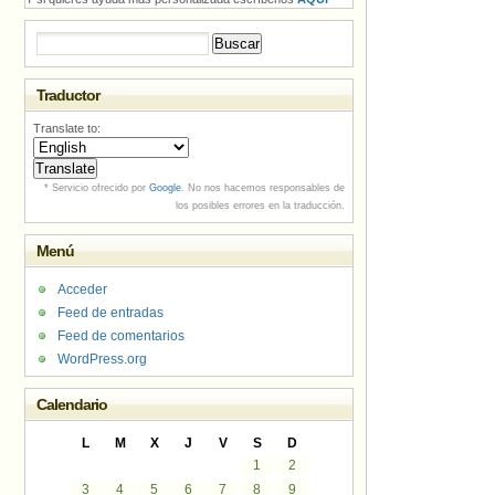
Buscar:
Traductor
Translate to:
* Servicio ofrecido por
Google
. No nos hacemos responsables de
los posibles errores en la traducción.
Menú
Acceder
Feed de entradas
Feed de comentarios
WordPress.org
Calendario
L
M
X
J
V
S
D
1
2
3
4
5
6
7
8
9