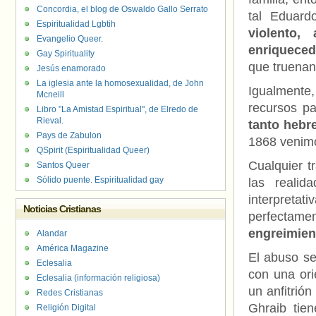
Concordia, el blog de Oswaldo Gallo Serrato
tal Eduard
Espiritualidad Lgbtih
violento,
Evangelio Queer.
enriquecedo
Gay Spirituality
que truenan,
Jesús enamorado
La iglesia ante la homosexualidad, de John
Igualmente
Mcneill
recursos p
Libro "La Amistad Espiritual", de Elredo de
Rieval.
tanto hebr
Pays de Zabulon
1868 venim
QSpirit (Espiritualidad Queer)
Cualquier tr
Santos Queer
Sólido puente. Espiritualidad gay
las realid
interpretat
Noticias Cristianas
perfectame
engreimien
Alandar
América Magazine
El abuso se
Eclesalia
con una ori
Eclesalia (información religiosa)
un anfitrió
Redes Cristianas
Ghraib tie
Religión Digital