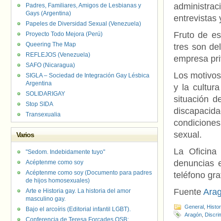
administra
Padres, Familiares, Amigos de Lesbianas y
Gays (Argentina)
entrevistas 
Papeles de Diversidad Sexual (Venezuela)
Fruto de es
Proyecto Todo Mejora (Perú)
Queering The Map
tres son de
REFLEJOS (Venezuela)
empresa pri
SAFO (Nicaragua)
Los motivos
SIGLA – Sociedad de Integración Gay Lésbica
Argentina
y la cultur
SOLIDARIGAY
situación d
Stop SIDA
discapacida
Transexualia
condiciones
sexual.
Varios
La Oficina
"Sedom. Indebidamente tuyo"
denuncias e
Acéptenme como soy
Acéptenme como soy (Documento para padres
teléfono gra
de hijos homosexuales)
Fuente
Ara
Arte e Historia gay. La historia del amor
masculino gay.
General
,
Histo
Bajo el arcoíris (Editorial infantil LGBT).
Aragón
,
Discri
Conferencia de Teresa Forcades OSB: