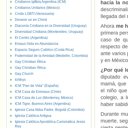
Cristianos lgttbiq Argentina (ICM)
hacia la n
Cristianos Unitarios (Mexico)
descriminal
Cristo LGBTI (Venezuela)
llegada del 
Devenir un en Christ
Ahora
me h
Diaconía Cristiana en la Diversidad (Uruguay)
Diversidad Cristiana (Montevideo, Uruguay)
primera per
El Centro (Argentina)
caso de qu
Emaus-Vida en Abundancia
respecto de
Espacio Seguro Católico (Costa Rica)
ante varios
Fraternidad de la Amistad (Medellin, Colombia)
y en México
Gay Christian África
Gay Christian África
¿Por qué l
Gay Church
diputado e
Ichthys
mamá, que p
ICM "Pan de Vida" (España)
el niño que
ICM Casa de Emmaus (Chile)
colegio, a 
ICM Casa de Luz (Monterrey, México)
haber sabid
ICM Tigre, Buenos Aires (Argentina)
Iglesia Casa Abba Padre. Bogotá (Colombia)
Durante mu
Iglesia Católica Antigua
muerte, seg
Iglesia Católica Apostólica Carismática Jesús
Rey
cierta gente