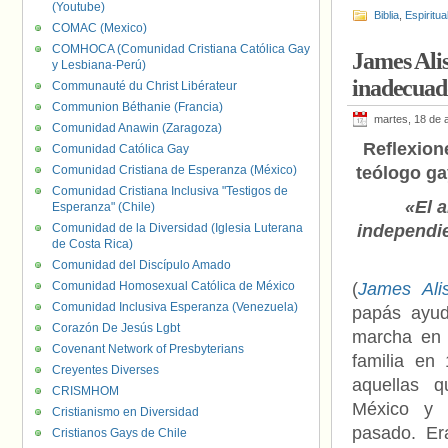
(Youtube)
Biblia
,
Espiritua
COMAC (Mexico)
COMHOCA (Comunidad Cristiana Católica Gay
James Alis
y Lesbiana-Perú)
inadecuado
Communauté du Christ Libérateur
Communion Béthanie (Francia)
martes, 18 de a
Comunidad Anawin (Zaragoza)
Reflexion
Comunidad Católica Gay
Comunidad Cristiana de Esperanza (México)
teólogo ga
Comunidad Cristiana Inclusiva "Testigos de
«El 
Esperanza" (Chile)
Comunidad de la Diversidad (Iglesia Luterana
independie
de Costa Rica)
Comunidad del Discípulo Amado
Comunidad Homosexual Católica de México
(
James Ali
Comunidad Inclusiva Esperanza (Venezuela)
papás ayud
Corazón De Jesús Lgbt
marcha en 
Covenant Network of Presbyterians
familia en
Creyentes Diverses
aquellas q
CRISMHOM
México y 
Cristianismo en Diversidad
pasado. E
Cristianos Gays de Chile