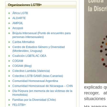
Organizaciones LGTBI+
África LGTB
ALDARTE
AMPGIL
Arcopoli
Brújula Intersexual (Punto de encuentro para
personas intersexuales)
Caribe Afirmativo
Centro de Estudios Género y Diversidad
(Montevideo, Uruguay)
Coalición LGBTILAC-OEA
COGAM
COGAM (Blog)
Colectivo Lambda (Valencia)
Colectivo LGTB GAMÁ (Islas Canarias)
Comunidad Homosexual Argentina
Comunidad Homosexual de Nicaragua – CHN
explicado q
Día Púrpura (en memoria de las víctimas de la
recoger, 
Homofobia)
situaciones 
Familias por la Diversidad (Chile)
FELGTBI+
Ha asegurad