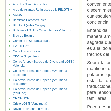
convenien
Arco Iris Nuevo Apostólico
discernimie
Área de Asuntos Religiosos de la FELGTBI+
AXIOS
cualesqui
Baptistas Homosexuales
conciencia.
BETANIA (antes Galigay)
Entendida
Biblioteca LGTTB «Oscar Hermes Villordo»
Blog de Betania
manera amor
Cammini di Speranza (Italia)
sagrada que
CATHOGAY
es a la idol
Catholics for Choice
trechos del
CEGLA (Argentina)
Centro Arrupe (Espacio de Diversidad LGTBI)
Sobre la pr
Valencia.
mantiene un
Colectivo Teresa de Cepeda y Ahumada
palabras q
(Facebook)
esta la q
Colectivo Teresa de Cepeda y Ahumada
(Instagram)
traduccione
Colectivo Teresa de Cepeda y Ahumada
para ensom
(Youtube)
familiares!
CRISMHOM
Cristo LGBTI (Venezuela)
Poco despué
David et Jonathan (Francia)