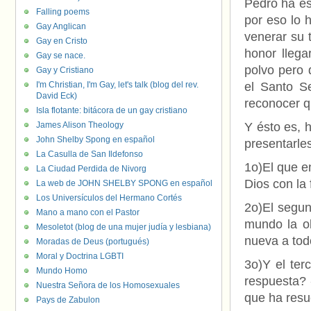
Pedro ha es
Falling poems
por eso lo 
Gay Anglican
venerar su 
Gay en Cristo
honor lleg
Gay se nace.
polvo pero 
Gay y Cristiano
I'm Christian, I'm Gay, let's talk (blog del rev.
el Santo Se
David Eck)
reconocer q
Isla flotante: bitácora de un gay cristiano
James Alison Theology
Y ésto es, h
John Shelby Spong en español
presentarle
La Casulla de San Ildefonso
1o)El que e
La Ciudad Perdida de Nivorg
Dios con la 
La web de JOHN SHELBY SPONG en español
Los Universículos del Hermano Cortés
2o)El segun
Mano a mano con el Pastor
mundo la ob
Mesoletot (blog de una mujer judía y lesbiana)
nueva a todo
Moradas de Deus (portugués)
Moral y Doctrina LGBTI
3o)Y el ter
Mundo Homo
respuesta? 
Nuestra Señora de los Homosexuales
que ha resu
Pays de Zabulon