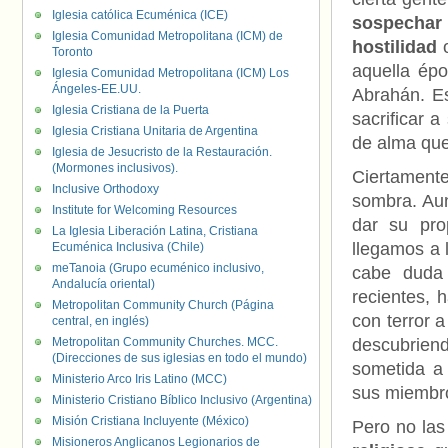
Iglesia católica Ecuménica (ICE)
sospecha
Iglesia Comunidad Metropolitana (ICM) de
hostilidad
o
Toronto
aquella épo
Iglesia Comunidad Metropolitana (ICM) Los
Ángeles-EE.UU.
Abrahán. Es
Iglesia Cristiana de la Puerta
sacrificar a
Iglesia Cristiana Unitaria de Argentina
de alma que 
Iglesia de Jesucristo de la Restauración.
(Mormones inclusivos).
Ciertamente
Inclusive Orthodoxy
sombra. Au
Institute for Welcoming Resources
dar su pro
La Iglesia Liberación Latina, Cristiana
llegamos a 
Ecuménica Inclusiva (Chile)
meTanoia (Grupo ecuménico inclusivo,
cabe duda 
Andalucía oriental)
recientes, 
Metropolitan Community Church (Página
con terror a
central, en inglés)
Metropolitan Community Churches. MCC.
descubrien
(Direcciones de sus iglesias en todo el mundo)
sometida a
Ministerio Arco Iris Latino (MCC)
sus miembr
Ministerio Cristiano Bíblico Inclusivo (Argentina)
Misión Cristiana Incluyente (México)
Pero no las
Misioneros Anglicanos Legionarios de