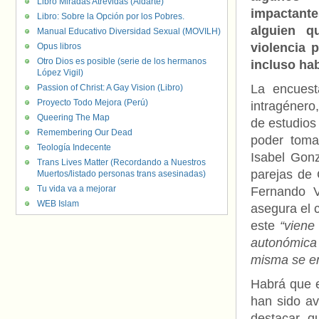
Libro Miradas Atrevidas (Aldarte)
impactante
Libro: Sobre la Opción por los Pobres.
alguien q
Manual Educativo Diversidad Sexual (MOVILH)
violencia 
Opus libros
Otro Dios es posible (serie de los hermanos
incluso hab
López Vigil)
La encuest
Passion of Christ: A Gay Vision (Libro)
Proyecto Todo Mejora (Perú)
intragéner
Queering The Map
de estudios
Remembering Our Dead
poder toma
Teología Indecente
Isabel Gonz
Trans Lives Matter (Recordando a Nuestros
parejas de
Muertos/listado personas trans asesinadas)
Tu vida va a mejorar
Fernando V
WEB Islam
asegura el 
este
“viene
autonómica
misma se en
Habrá que e
han sido a
destacar q