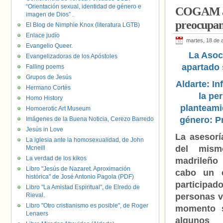
“Orientación sexual, identidad de género e
COGAM ade
imagen de Dios” .
preocupant
El Blog de Nimphie Knox (literatura LGTB)
Enlace judío
martes, 18 de a
Evangelio Queer.
La Asoc
Evangelizadoras de los Apóstoles
apartado 
Falling poems
Grupos de Jesús
Aldarte: In
Hermano Cortés
la pe
Homo History
planteami
Homoerotic Art Museum
género: P
Imágenes de la Buena Noticia, Cerezo Barredo
Jesús in Love
La asesorí
La iglesia ante la homosexualidad, de John
del mism
Mcneill
La verdad de los kikos
madrileñ
Libro "Jesús de Nazaret. Aproximación
cabo un 
histórica" de José Antonio Pagola (PDF)
partic
Libro "La Amistad Espiritual", de Elredo de
Rieval.
personas v
Libro "Otro cristianismo es posible", de Roger
momento s
Lenaers
algunos