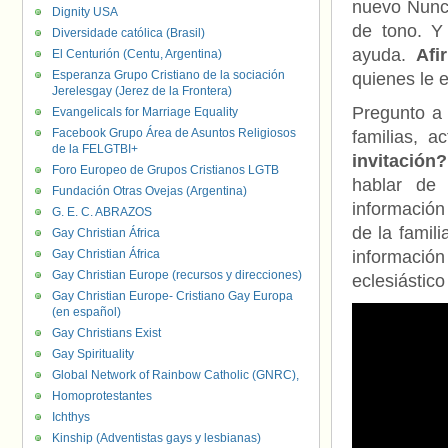
nuevo Nunci
Dignity USA
de tono. Y 
Diversidade católica (Brasil)
ayuda.
Afi
El Centurión (Centu, Argentina)
Esperanza Grupo Cristiano de la sociación
quienes le 
Jerelesgay (Jerez de la Frontera)
Pregunto a 
Evangelicals for Marriage Equality
Facebook Grupo Área de Asuntos Religiosos
familias, a
de la FELGTBI+
invitación
Foro Europeo de Grupos Cristianos LGTB
hablar de
Fundación Otras Ovejas (Argentina)
información
G. E. C. ABRAZOS
de la famil
Gay Christian África
Gay Christian África
informació
Gay Christian Europe (recursos y direcciones)
eclesiástico
Gay Christian Europe- Cristiano Gay Europa
(en español)
Gay Christians Exist
Gay Spirituality
Global Network of Rainbow Catholic (GNRC),
Homoprotestantes
Ichthys
Kinship (Adventistas gays y lesbianas)