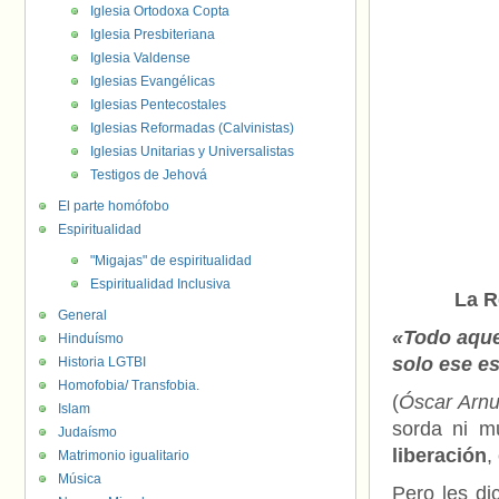
Iglesia Ortodoxa Copta
Iglesia Presbiteriana
Iglesia Valdense
Iglesias Evangélicas
Iglesias Pentecostales
Iglesias Reformadas (Calvinistas)
Iglesias Unitarias y Universalistas
Testigos de Jehová
El parte homófobo
Espiritualidad
"Migajas" de espiritualidad
Espiritualidad Inclusiva
La R
General
«Todo aquel
Hinduísmo
solo ese es
Historia LGTBI
Homofobia/ Transfobia.
(
Óscar Arn
Islam
sorda ni 
Judaísmo
liberación
,
Matrimonio igualitario
Música
Pero les di