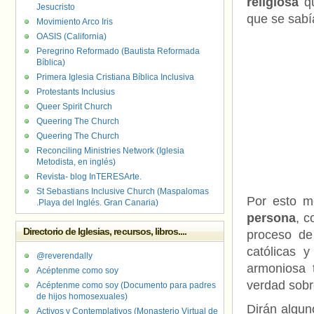
religiosa
qu
Jesucristo
que se sabí
Movimiento Arco Iris
OASIS (California)
Peregrino Reformado (Bautista Reformada
Bíblica)
Primera Iglesia Cristiana Bíblica Inclusiva
Protestants Inclusius
Queer Spirit Church
Queering The Church
Queering The Church
Reconciling Ministries Network (Iglesia
Metodista, en inglés)
Revista- blog InTERESArte.
St Sebastians Inclusive Church (Maspalomas
Por esto m
.Playa del Inglés. Gran Canaria)
persona
, c
Directorio de Iglesias, recursos, libros....
proceso de
católicas 
@reverendally
armoniosa t
Acéptenme como soy
verdad sobr
Acéptenme como soy (Documento para padres
de hijos homosexuales)
Dirán algun
Activos y Contemplativos (Monasterio Virtual de