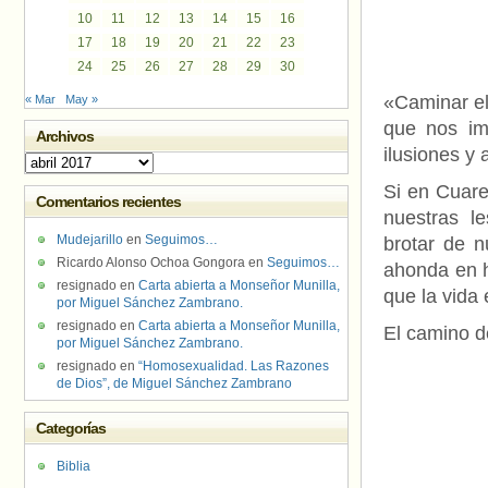
10
11
12
13
14
15
16
17
18
19
20
21
22
23
24
25
26
27
28
29
30
«Caminar el 
« Mar
May »
que nos im
Archivos
ilusiones y 
Archivos
Si en Cuar
Comentarios recientes
nuestras l
Mudejarillo
en
Seguimos…
brotar de 
Ricardo Alonso Ochoa Gongora
en
Seguimos…
ahonda en h
resignado
en
Carta abierta a Monseñor Munilla,
que la vida
por Miguel Sánchez Zambrano.
resignado
en
Carta abierta a Monseñor Munilla,
El camino d
por Miguel Sánchez Zambrano.
resignado
en
“Homosexualidad. Las Razones
de Dios”, de Miguel Sánchez Zambrano
Categorías
Biblia