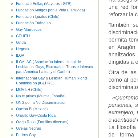
Fundació Enllaç (Mayores LGTB)
una red for
Fundacion Amigos por la Vida (Famivida)
reforzar la 
Fundación Iguales (Chile)
Fundación Triángulo
También se
Gay Marruecos
discriminaci
GEHITU
permita ten
Gylda
en Aragón 
Hegoak
analizados 
ILGA
dirigidas a 
ILGALAC ( Asociación Internacional de
Lesbianas, Gays, Bisexuales, Trans e Intersex
Otra de las 
para América Latina y el Caribe)
International Gay & Lesbian Human Rights
como al per
Commission (IGLHRC)
discriminat
MOVILH (Chile)
No te prives (Murcia, España)
«Queremos
ONG por la No Discriminación
personas, s
Opción Bi (Mexico)
extranjero, 
Orgullo Gay-Costa Rica
o identidad
Oveja Rosa (Familias diversas)
La filosofí
Ovejas Negras
de forma 
Padres Gay