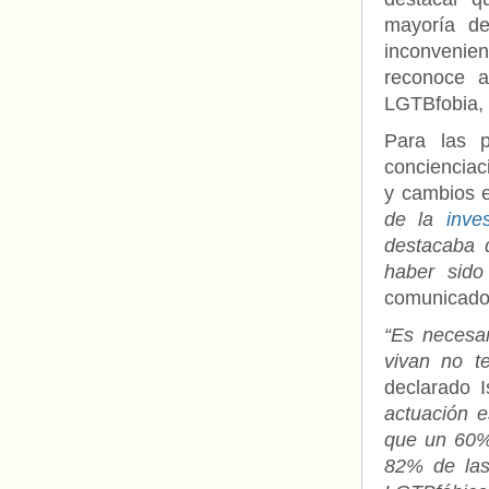
mayoría d
inconvenient
reconoce a
LGTBfobia, s
Para las 
concienciac
y cambios e
de la
inves
destacaba 
haber sido
comunicado
“Es necesar
vivan no t
declarado I
actuación e
que un 60% 
82% de las