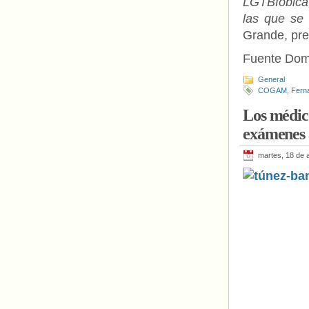
LGTBfóbica,
las que se 
Grande, pr
Fuente Do
General
COGAM
,
Ferna
Los médico
exámenes 
martes, 18 de a