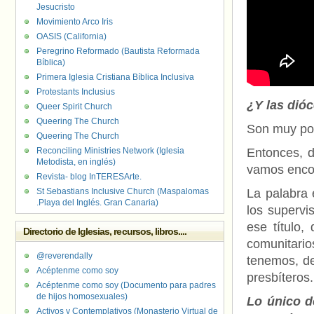
Jesucristo
Movimiento Arco Iris
OASIS (California)
Peregrino Reformado (Bautista Reformada
Bíblica)
Primera Iglesia Cristiana Bíblica Inclusiva
Protestants Inclusius
¿Y las dió
Queer Spirit Church
Queering The Church
Son muy post
Queering The Church
Reconciling Ministries Network (Iglesia
Entonces, d
Metodista, en inglés)
vamos enco
Revista- blog InTERESArte.
St Sebastians Inclusive Church (Maspalomas
La palabra 
.Playa del Inglés. Gran Canaria)
los supervi
ese título,
Directorio de Iglesias, recursos, libros....
comunitari
@reverendally
tenemos, del
Acéptenme como soy
presbíteros
Acéptenme como soy (Documento para padres
de hijos homosexuales)
Lo único d
Activos y Contemplativos (Monasterio Virtual de