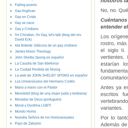
nosotros l
Falling poems
No, no. Qué
Gay Anglican
Gay en Cristo
Cuéntanos 
Gay se nace.
entender el
Gay y Cristiano
I'm Christian, I'm Gay, let's talk (blog del rev.
Los orígene
David Eck)
rostro, más
Isla flotante: bitácora de un gay cristiano
el siglo I
James Alison Theology
vertientes.
John Shelby Spong en español
estarían l
La Casulla de San Ildefonso
La Ciudad Perdida de Nivorg
fundamental
La web de JOHN SHELBY SPONG en español
comunitarios
Los Universículos del Hermano Cortés
Antes ya es
Mano a mano con el Pastor
Mesoletot (blog de una mujer judía y lesbiana)
escritos f
Moradas de Deus (portugués)
vertebrando
Moral y Doctrina LGBTI
variantes.
Mundo Homo
Por lo tant
Nuestra Señora de los Homosexuales
Pays de Zabulon
Además de e