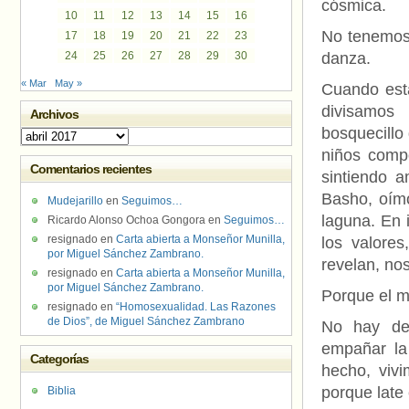
cósmica.
10
11
12
13
14
15
16
No tenemos 
17
18
19
20
21
22
23
24
25
26
27
28
29
30
danza.
« Mar
May »
Cuando est
divisamos
Archivos
bosquecillo
Archivos
niños comp
Comentarios recientes
sintiendo 
Basho, oímo
Mudejarillo
en
Seguimos…
laguna. En 
Ricardo Alonso Ochoa Gongora
en
Seguimos…
resignado
en
Carta abierta a Monseñor Munilla,
los valore
por Miguel Sánchez Zambrano.
revelan, no
resignado
en
Carta abierta a Monseñor Munilla,
por Miguel Sánchez Zambrano.
Porque el m
resignado
en
“Homosexualidad. Las Razones
de Dios”, de Miguel Sánchez Zambrano
No hay des
empañar la
Categorías
hecho, viv
porque late
Biblia