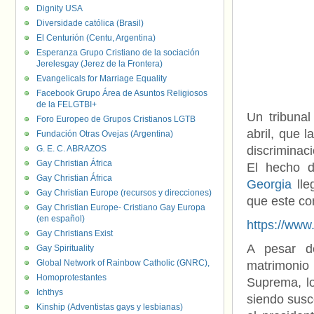
Dignity USA
Diversidade católica (Brasil)
El Centurión (Centu, Argentina)
Esperanza Grupo Cristiano de la sociación
Jerelesgay (Jerez de la Frontera)
Evangelicals for Marriage Equality
Facebook Grupo Área de Asuntos Religiosos
de la FELGTBI+
Un tribunal
Foro Europeo de Grupos Cristianos LGTB
abril, que 
Fundación Otras Ovejas (Argentina)
G. E. C. ABRAZOS
discriminac
Gay Christian África
El hecho d
Gay Christian África
Georgia
lle
Gay Christian Europe (recursos y direcciones)
que este co
Gay Christian Europe- Cristiano Gay Europa
(en español)
https://w
Gay Christians Exist
A pesar de
Gay Spirituality
Global Network of Rainbow Catholic (GNRC),
matrimonio
Homoprotestantes
Suprema, lo
Ichthys
siendo susc
Kinship (Adventistas gays y lesbianas)