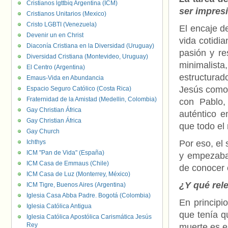
Cristianos lgttbiq Argentina (ICM)
ser impres
Cristianos Unitarios (Mexico)
Cristo LGBTI (Venezuela)
El encaje d
Devenir un en Christ
vida cotidi
Diaconía Cristiana en la Diversidad (Uruguay)
pasión y re
Diversidad Cristiana (Montevideo, Uruguay)
minimalist
El Centro (Argentina)
estructurad
Emaus-Vida en Abundancia
Jesús como 
Espacio Seguro Católico (Costa Rica)
Fraternidad de la Amistad (Medellin, Colombia)
con Pablo,
Gay Christian África
auténtico e
Gay Christian África
que todo el 
Gay Church
Ichthys
Por eso, el
ICM "Pan de Vida" (España)
y empezaba 
ICM Casa de Emmaus (Chile)
de conocer e
ICM Casa de Luz (Monterrey, México)
¿Y qué rel
ICM Tigre, Buenos Aires (Argentina)
Iglesia Casa Abba Padre. Bogotá (Colombia)
En principi
Iglesia Católica Antigua
que tenía q
Iglesia Católica Apostólica Carismática Jesús
Rey
muerte es e