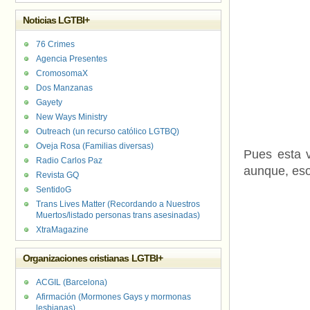
Noticias LGTBI+
76 Crimes
Agencia Presentes
CromosomaX
Dos Manzanas
Gayety
New Ways Ministry
Outreach (un recurso católico LGTBQ)
Oveja Rosa (Familias diversas)
Pues esta 
Radio Carlos Paz
aunque, eso
Revista GQ
SentidoG
Trans Lives Matter (Recordando a Nuestros
Muertos/listado personas trans asesinadas)
XtraMagazine
Organizaciones cristianas LGTBI+
ACGIL (Barcelona)
Afirmación (Mormones Gays y mormonas
lesbianas)