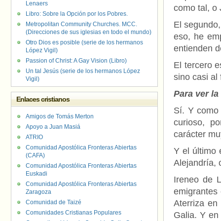
Lenaers
como tal, o J
Libro: Sobre la Opción por los Pobres.
El segundo, 
Metropolitan Community Churches. MCC.
(Direcciones de sus iglesias en todo el mundo)
eso, he emp
Otro Dios es posible (serie de los hermanos
entienden d
López Vigil)
Passion of Christ: A Gay Vision (Libro)
El tercero e
Un tal Jesús (serie de los hermanos López
sino casi al
Vigil)
Para ver l
Enlaces cristianos
Sí. Y como 
Amigos de Tomás Merton
curioso, p
Apoyo a Juan Masiá
carácter mu
ATRIO
Comunidad Apostólica Fronteras Abiertas
Y el último 
(CAFA)
Alejandría, 
Comunidad Apostólica Fronteras Abiertas
Euskadi
Ireneo de 
Comunidad Apostólica Fronteras Abiertas
emigrantes 
Zaragoza
Aterriza en
Comunidad de Taizé
Comunidades Cristianas Populares
Galia. Y en