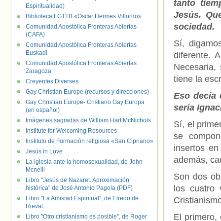
tanto tiem
Espiritualidad)
Jesús. Que
Biblioteca LGTTB «Oscar Hermes Villordo»
sociedad.
Comunidad Apostólica Fronteras Abiertas
(CAFA)
Sí, digamos
Comunidad Apostólica Fronteras Abiertas
Euskadi
diferente. 
Comunidad Apostólica Fronteras Abiertas
Necesaria, 
Zaragoza
tiene la escr
Creyentes Diverses
Gay Christian Europe (recursos y direcciones)
Eso decía 
Gay Christian Europe- Cristiano Gay Europa
sería Ignac
(en español)
Imágenes sagradas de William Hart McNichols
Sí, el prime
Institute for Welcoming Resources
se compone
Instituto de Formación religiosa «San Cipriano»
insertos en
Jesús in Love
además, cad
La iglesia ante la homosexualidad, de John
Mcneill
Son dos obi
Libro "Jesús de Nazaret. Aproximación
los cuatro 
histórica" de José Antonio Pagola (PDF)
Libro "La Amistad Espiritual", de Elredo de
Cristianismo
Rieval.
El primero, 
Libro "Otro cristianismo es posible", de Roger