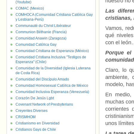
nuestro no e
(Youtube)
COMAC (Mexico)
Las difere
COMHOCA (Comunidad Cristiana Católica Gay
cristianas
y Lesbiana-Perú)
Communauté du Christ Libérateur
Vamos, redu
Communion Béthanie (Francia)
qué niveles
Comunidad Anawin (Zaragoza)
con el leó
Comunidad Católica Gay
Comunidad Cristiana de Esperanza (México)
Porque el 
Comunidad Cristiana Inclusiva "Testigos de
comunidade
Esperanza" (Chile)
Comunidad de la Diversidad (Iglesia Luterana
Claro, lo 
de Costa Rica)
ambiente, d
Comunidad del Discípulo Amado
modelo, has
Comunidad Homosexual Católica de México
Comunidad Inclusiva Esperanza (Venezuela)
En medio, 
Corazón De Jesús Lgbt
muchas corr
Covenant Network of Presbyterians
corrientes 
Creyentes Diverses
cristiniani
CRISMHOM
unos límites
Cristianismo en Diversidad
Cristianos Gays de Chile
La tarea d