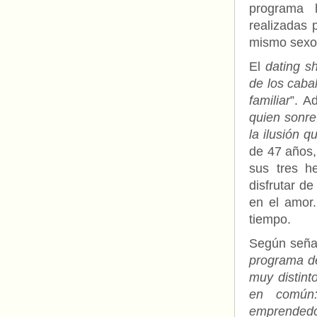
programa 
realizadas 
mismo sexo 
El
dating s
de los caba
familiar
”. A
quien sonreí
la ilusión 
de 47 años,
sus tres h
disfrutar d
en el amor
tiempo.
Según señal
programa de
muy distint
en común:
emprendedo