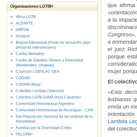
que afirma
Organizaciones LGTBI+
«orientació
África LGTB
a la impaci
ALDARTE
discrimina
AMPGIL
Congreso»
Arcopoli
a enmendar e
Brújula Intersexual (Punto de encuentro para
personas intersexuales)
el juez Ri
Caribe Afirmativo
porque est
Centro de Estudios Género y Diversidad
considerad
(Montevideo, Uruguay)
mujer porqu
Coalición LGBTILAC-OEA
COGAM
El colectiv
COGAM (Blog)
Colectivo Lambda (Valencia)
«Esta deci
Colectivo LGTB GAMÁ (Islas Canarias)
lesbianas q
Comunidad Homosexual Argentina
envía un me
Comunidad Homosexual de Nicaragua – CHN
orientación
Día Púrpura (en memoria de las víctimas de la
Lambda Leg
Homofobia)
Familias por la Diversidad (Chile)
del colectiv
FELGTBI+