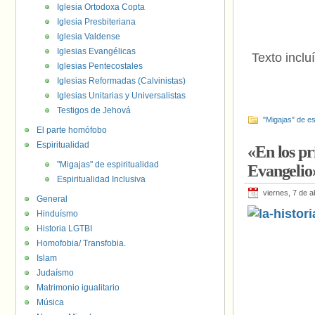
Iglesia Ortodoxa Copta
Iglesia Presbiteriana
Iglesia Valdense
Iglesias Evangélicas
Texto inclu
Iglesias Pentecostales
Iglesias Reformadas (Calvinistas)
Iglesias Unitarias y Universalistas
Testigos de Jehová
"Migajas" de es
El parte homófobo
Espiritualidad
«En los pr
"Migajas" de espiritualidad
Evangelio
Espiritualidad Inclusiva
viernes, 7 de a
General
Hinduísmo
Historia LGTBI
Homofobia/ Transfobia.
Islam
Judaísmo
Matrimonio igualitario
Música