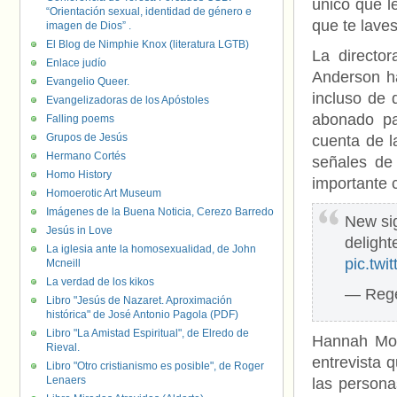
único que l
“Orientación sexual, identidad de género e
que te lave
imagen de Dios” .
El Blog de Nimphie Knox (literatura LGTB)
La directo
Enlace judío
Anderson h
Evangelio Queer.
incluso de 
Evangelizadoras de los Apóstoles
abonado pa
Falling poems
Grupos de Jesús
cuenta de 
Hermano Cortés
señales de 
Homo History
importante 
Homoerotic Art Museum
Imágenes de la Buena Noticia, Cerezo Barredo
New sig
Jesús in Love
delight
La iglesia ante la homosexualidad, de John
pic.tw
Mcneill
La verdad de los kikos
— Rege
Libro "Jesús de Nazaret. Aproximación
histórica" de José Antonio Pagola (PDF)
Libro "La Amistad Espiritual", de Elredo de
Hannah Moll
Rieval.
entrevista q
Libro "Otro cristianismo es posible", de Roger
Lenaers
las persona