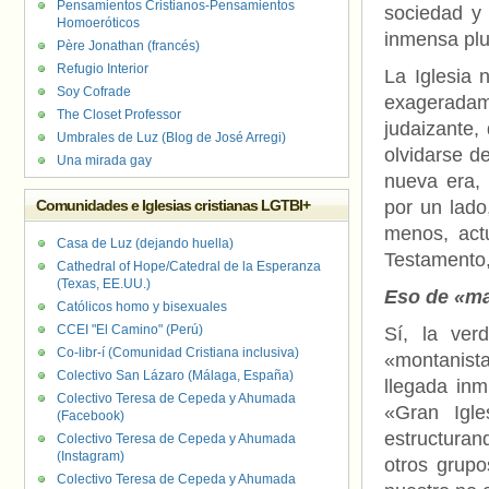
Pensamientos Cristianos-Pensamientos
sociedad y
Homoeróticos
inmensa plu
Père Jonathan (francés)
Refugio Interior
La Iglesia 
Soy Cofrade
exageradam
The Closet Professor
judaizante,
Umbrales de Luz (Blog de José Arregi)
olvidarse d
Una mirada gay
nueva era, 
Comunidades e Iglesias cristianas LGTBI+
por un lado
menos, act
Casa de Luz (dejando huella)
Testamento,
Cathedral of Hope/Catedral de la Esperanza
(Texas, EE.UU.)
Eso de «mar
Católicos homo y bisexuales
CCEI "El Camino" (Perú)
Sí, la ver
Co-libr-í (Comunidad Cristiana inclusiva)
«montanist
Colectivo San Lázaro (Málaga, España)
llegada inm
Colectivo Teresa de Cepeda y Ahumada
«Gran Igle
(Facebook)
estructuran
Colectivo Teresa de Cepeda y Ahumada
(Instagram)
otros grupo
Colectivo Teresa de Cepeda y Ahumada