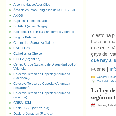
Arco Iris Nuevo Apostólico
Área de Asuntos Religiosos de la FELGTBI+
AXIOS
Baptistas Homosexuales
BETANIA (antes Galigay)
Biblioteca LGTTB «Oscar Hermes Villordo»
Y esto ha pu
Blog de Betania
hace un mar
Cammini di Speranza (Italia)
que en el V
CATHOGAY
gays del Va
Catholics for Choice
CEGLA (Argentina)
que hay al 
Centro Arrupe (Espacio de Diversidad LGTBI)
Fuente |
Inf
Valencia.
Colectivo Teresa de Cepeda y Ahumada
General
,
Histo
(Facebook)
Ciudad del Vat
Colectivo Teresa de Cepeda y Ahumada
(Instagram)
La Ley de
Colectivo Teresa de Cepeda y Ahumada
según un t
(Youtube)
CRISMHOM
viernes, 7 de a
Cristo LGBTI (Venezuela)
David et Jonathan (Francia)