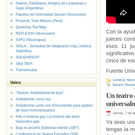
Padres, Familiares, Amigos de Lesbianas y
Gays (Argentina)
Papeles de Diversidad Sexual (Venezuela)
Proyecto Todo Mejora (Perú)
Queering The Map
Con la ayud
REFLEJOS (Venezuela)
jueces cons
SAFO (Nicaragua)
esos 11 ju
SIGLA – Sociedad de Integración Gay Lésbica
Argentina
significati
SOLIDARIGAY
cinco de es
Stop SIDA
Transexualia
Fuente Uni
General
,
Histo
Varios
Barack Obama
Legal
,
Ley de D
"Sedom. Indebidamente tuyo"
Un teatro 
Acéptenme como soy
universalm
Acéptenme como soy (Documento para padres
de hijos homosexuales)
viernes, 7 de a
Arte e Historia gay. La historia del amor
Ya seas una
masculino gay.
Bajo el arcoíris (Editorial infantil LGBT).
tengas la 
Conferencia de Teresa Forcades OSB: