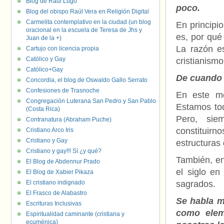
Blog de Raúl Lugo
poco.
Blog del obispo Raúl Vera en Religión Digital
Carmelita contemplativo en la ciudad (un blog
En principio
oracional en la escuela de Teresa de Jhs y
es, por qué
Juan de la +)
La razón es
Cartujo con licencia propia
Católico y Gay
cristianismo 
Católico+Gay
De cuando 
Concordia, el blog de Oswaldo Gallo Serrato
Confesiones de Trasnoche
En este mo
Congregación Luterana San Pedro y San Pablo
Estamos tod
(Costa Rica)
Pero, sie
Contranatura (Abraham Puche)
constituirn
Cristiano Arco Iris
Cristiano y Gay
estructuras
Cristiano y gay!!! Sí ¿y qué?
También, en
El Blog de Abdennur Prado
el siglo en
El Blog de Xabier Pikaza
El cristiano indignado
sagrados.
El Frasco de Alabastro
Se habla m
Escrituras Inclusivas
como eleme
Espiritualidad caminante (cristiana y
ecuménica)