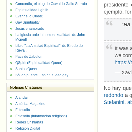
Concordia, el blog de Oswaldo Gallo Serrato
presidente
Espiritualidad Lgbtih
ejemplo, fo
Evangelio Queer.
Gay Spirituality
“
Ha 
Jesús enamorado
La iglesia ante la homosexualidad, de John
Mcneill
Libro "La Amistad Espiritual", de Elredo de
It was 
Rieval.
welcome
Pays de Zabulon
https:/
QSpirit (Espiritualidad Queer)
Santos Queer
— Xavi
Sólido puente. Espiritualidad gay
Noticias Cristianas
No hay que 
redondo
a 
Alandar
Stefanini, 
América Magazine
Eclesalia
Eclesalia (información religiosa)
Redes Cristianas
Religión Digital