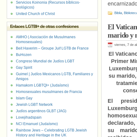
Servicios Koinonia (Recursos bíblicos-
encarnizado
teológicos)
Biblia
,
Bibliotec
United Church of Christ
El Vatican
Enlaces LGTBI+ de otras confesiones
marido y 
AMHO ( Asociación de Musulmanes
Homosexuales)
viernes, 7 de a
Beit Haverim – Groupe Juif LGTB de France
El Vaticano
BuHozen
Primer Mi
Congreso Mundial de Judíos LGBT
Gay Spirit
Luxemburg
Guimel | Judíos Mexicanos LGTB, Familiares y
su marido,
Amigos
tratami
Hamakom LGBTQI+ (Judaísmo)
conso
Homosexuales musulmanes de Francia
Islam Gay
El presi
Jewish LGBT Network
Luxemburg
Judíos argentinos GLBT (JAG)
homosexua
Lovejihadspain
declarado,
NCI Emanuel (Judaísmo)
su marido
Rainbow Jews – Celebrating LGTB Jewish
History and Heritage in the UK