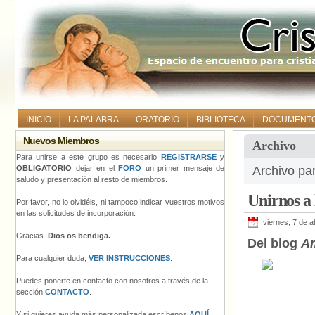
INICIO
LA PALABRA
ORATORIO
BIBLIOTECA
DOCUMENT
Nuevos Miembros
Archivo
Para unirse a este grupo es necesario
REGISTRARSE
y
OBLIGATORIO
dejar en el
FORO
un primer mensaje de
Archivo par
saludo y presentación al resto de miembros.
Unirnos a
Por favor, no lo olvidéis, ni tampoco indicar vuestros motivos
en las solicitudes de incorporación.
viernes, 7 de a
Gracias.
Dios os bendiga.
Del blog
A
Para cualquier duda,
VER INSTRUCCIONES
.
Puedes ponerte en contacto con nosotros a través de la
sección
CONTACTO
.
Y si quieres ayuda más personalizada escríbenos
AQUÍ