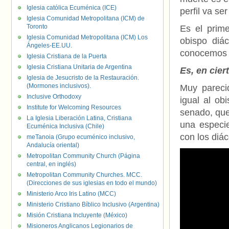
Iglesia católica Ecuménica (ICE)
perfil va se
Iglesia Comunidad Metropolitana (ICM) de
Toronto
Es el prim
Iglesia Comunidad Metropolitana (ICM) Los
obispo diác
Ángeles-EE.UU.
conocemos h
Iglesia Cristiana de la Puerta
Iglesia Cristiana Unitaria de Argentina
Es, en cier
Iglesia de Jesucristo de la Restauración.
(Mormones inclusivos).
Muy pareci
Inclusive Orthodoxy
igual al ob
Institute for Welcoming Resources
senado, que
La Iglesia Liberación Latina, Cristiana
una especi
Ecuménica Inclusiva (Chile)
con los diá
meTanoia (Grupo ecuménico inclusivo,
Andalucía oriental)
Metropolitan Community Church (Página
central, en inglés)
Metropolitan Community Churches. MCC.
(Direcciones de sus iglesias en todo el mundo)
Ministerio Arco Iris Latino (MCC)
Ministerio Cristiano Bíblico Inclusivo (Argentina)
Misión Cristiana Incluyente (México)
Misioneros Anglicanos Legionarios de