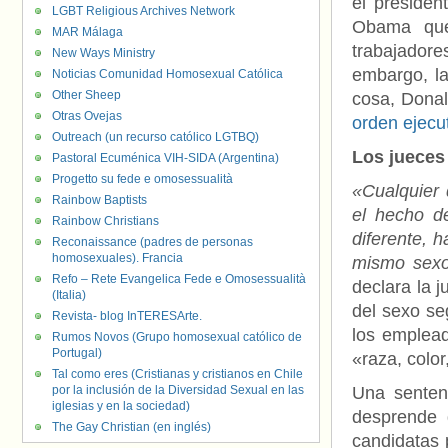
el presiden
LGBT Religious Archives Network
Obama que 
MAR Málaga
trabajadore
New Ways Ministry
embargo, la
Noticias Comunidad Homosexual Católica
Other Sheep
cosa, Donal
Otras Ovejas
orden ejecu
Outreach (un recurso católico LGTBQ)
Los jueces
Pastoral Ecuménica VIH-SIDA (Argentina)
Progetto su fede e omosessualità
«Cualquier 
Rainbow Baptists
el hecho d
Rainbow Christians
diferente, 
Reconaissance (padres de personas
homosexuales). Francia
mismo sexo
Refo – Rete Evangelica Fede e Omosessualità
declara la 
(Italia)
del sexo se
Revista- blog InTERESArte.
los emplead
Rumos Novos (Grupo homosexual católico de
Portugal)
«raza, color
Tal como eres (Cristianas y cristianos en Chile
por la inclusión de la Diversidad Sexual en las
Una senten
iglesias y en la sociedad)
desprende 
The Gay Christian (en inglés)
candidatas 