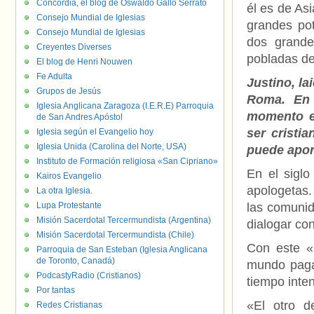
Concordia, el blog de Oswaldo Gallo Serrato
él es de Asi
Consejo Mundial de Iglesias
grandes pot
Consejo Mundial de Iglesias
dos grande
Creyentes Diverses
pobladas de 
El blog de Henri Nouwen
Fe Adulta
Justino, la
Grupos de Jesús
Roma. En 
Iglesia Anglicana Zaragoza (I.E.R.E) Parroquia
momento en
de San Andres Apóstol
ser cristi
Iglesia según el Evangelio hoy
Iglesia Unida (Carolina del Norte, USA)
puede apor
Instituto de Formación religiosa «San Cipriano»
En el sigl
Kairos Evangelio
apologetas.
La otra Iglesia.
Lupa Protestante
las comunid
Misión Sacerdotal Tercermundista (Argentina)
dialogar con
Misión Sacerdotal Tercermundista (Chile)
Con este «l
Parroquia de San Esteban (Iglesia Anglicana
de Toronto, Canadá)
mundo paga
PodcastyRadio (Cristianos)
tiempo inte
Por tantas
«El otro d
Redes Cristianas