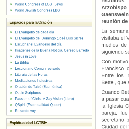
recibido
World Congress of LGBT Jews
Arzobispo
World Jewish Congress LBGT
Gaenswein,
reunión de
Espacios para la Oración
La semana 
El Evangelio de cada día
visitaba el
El Evangelio del Domingo (José Luis Sicre)
medios de 
Escuchar el Evangelio del día
Imágenes de la Buena Noticia, Cerezo Barredo
siguiendo s
Jesús in Love
Con motivo 
La Biblia
Francisco 
Leccionario Común revisado
Liturgia de las Horas
Entre los 
Meditaciones Inclusivas
Bettel, que
Oración de Taizé (Ecuménica)
Cuando Bett
Out In Scriptures
a pasar cua
Passion of Christ: A Gay Vision (Libro)
QSpirit (Espiritualidad Queer)
la Iglesia 
Rezando voy
pareja, fu
secretario 
Espiritualidad LGTBI+
Ciudad del 