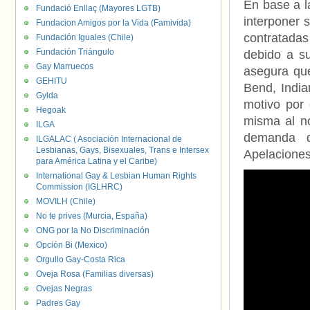
En base a l
Fundació Enllaç (Mayores LGTB)
interponer 
Fundacion Amigos por la Vida (Famivida)
contratada
Fundación Iguales (Chile)
Fundación Triángulo
debido a su
Gay Marruecos
asegura q
GEHITU
Bend, India
Gylda
motivo por 
Hegoak
misma al no
ILGA
demanda q
ILGALAC ( Asociación Internacional de
Lesbianas, Gays, Bisexuales, Trans e Intersex
Apelaciones
para América Latina y el Caribe)
International Gay & Lesbian Human Rights
Commission (IGLHRC)
MOVILH (Chile)
No te prives (Murcia, España)
ONG por la No Discriminación
Opción Bi (Mexico)
Orgullo Gay-Costa Rica
Oveja Rosa (Familias diversas)
Ovejas Negras
Padres Gay