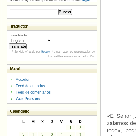
Buscar:
Traductor
Translate to:
* Servicio ofrecido por
Google
. No nos hacemos responsables de
los posibles errores en la traducción.
Menú
Acceder
Feed de entradas
Feed de comentarios
WordPress.org
Calendario
«El Señor j
L
M
X
J
V
S
D
zafarnos de
1
2
todo», pod
3
4
5
6
7
8
9