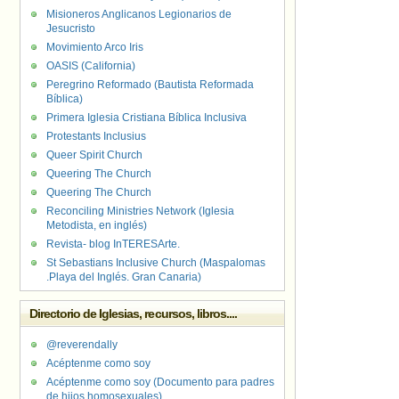
Misioneros Anglicanos Legionarios de
Jesucristo
Movimiento Arco Iris
OASIS (California)
Peregrino Reformado (Bautista Reformada
Bíblica)
Primera Iglesia Cristiana Bíblica Inclusiva
Protestants Inclusius
Queer Spirit Church
Queering The Church
Queering The Church
Reconciling Ministries Network (Iglesia
Metodista, en inglés)
Revista- blog InTERESArte.
St Sebastians Inclusive Church (Maspalomas
.Playa del Inglés. Gran Canaria)
Directorio de Iglesias, recursos, libros....
@reverendally
Acéptenme como soy
Acéptenme como soy (Documento para padres
de hijos homosexuales)