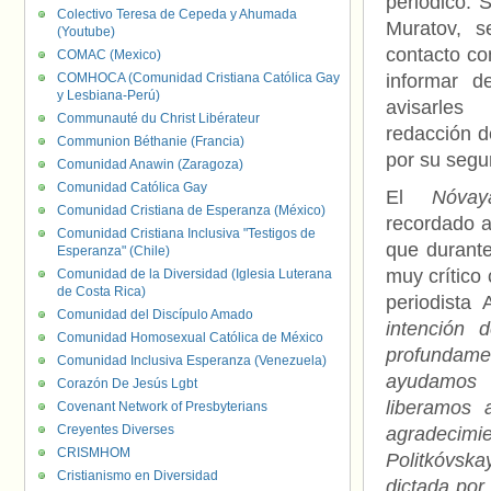
periódico. S
Colectivo Teresa de Cepeda y Ahumada
Muratov, 
(Youtube)
contacto co
COMAC (Mexico)
COMHOCA (Comunidad Cristiana Católica Gay
informar d
y Lesbiana-Perú)
avisarl
Communauté du Christ Libérateur
redacción d
Communion Béthanie (Francia)
por su segu
Comunidad Anawin (Zaragoza)
Comunidad Católica Gay
El
Nóva
Comunidad Cristiana de Esperanza (México)
recordado a
Comunidad Cristiana Inclusiva "Testigos de
que durante
Esperanza" (Chile)
muy crítico 
Comunidad de la Diversidad (Iglesia Luterana
de Costa Rica)
periodista 
Comunidad del Discípulo Amado
intención 
Comunidad Homosexual Católica de México
profundame
Comunidad Inclusiva Esperanza (Venezuela)
ayudamos 
Corazón De Jesús Lgbt
liberamos 
Covenant Network of Presbyterians
Creyentes Diverses
agradecimi
CRISMHOM
Politkóvska
Cristianismo en Diversidad
dictada por