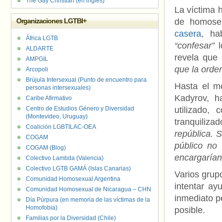
The Gay Christian (en inglés)
La víctima 
Organizaciones LGTBI+
de homose
casera
, ha
África LGTB
“confesar”
l
ALDARTE
revela que
AMPGIL
que la orde
Arcopoli
Brújula Intersexual (Punto de encuentro para
Hasta el m
personas intersexuales)
Kadyrov, h
Caribe Afirmativo
Centro de Estudios Género y Diversidad
utilizado,
(Montevideo, Uruguay)
tranquilizado
Coalición LGBTILAC-OEA
república. 
COGAM
público no 
COGAM (Blog)
encargarían
Colectivo Lambda (Valencia)
Colectivo LGTB GAMÁ (Islas Canarias)
Varios grup
Comunidad Homosexual Argentina
intentar a
Comunidad Homosexual de Nicaragua – CHN
inmediato p
Día Púrpura (en memoria de las víctimas de la
Homofobia)
posible.
Familias por la Diversidad (Chile)