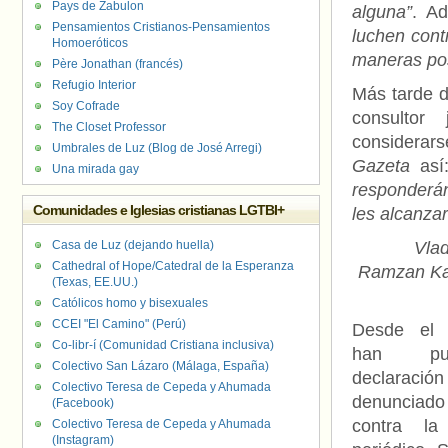
Pays de Zabulon
alguna”
. A
Pensamientos Cristianos-Pensamientos
luchen cont
Homoeróticos
maneras pos
Père Jonathan (francés)
Refugio Interior
Más tarde d
Soy Cofrade
consultor
The Closet Professor
considerars
Umbrales de Luz (Blog de José Arregi)
Gazeta
así
Una mirada gay
responderán
Comunidades e Iglesias cristianas LGTBI+
les alcanza
Casa de Luz (dejando huella)
Vlad
Cathedral of Hope/Catedral de la Esperanza
Ramzan Kad
(Texas, EE.UU.)
Católicos homo y bisexuales
CCEI "El Camino" (Perú)
Desde e
Co-libr-í (Comunidad Cristiana inclusiva)
han pub
Colectivo San Lázaro (Málaga, España)
declaració
Colectivo Teresa de Cepeda y Ahumada
denunciado
(Facebook)
contra la
Colectivo Teresa de Cepeda y Ahumada
(Instagram)