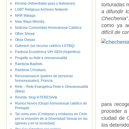
Kinship (Adventistas gays y lesbianas)
torturadas 
LGBT Religious Archives Network
a difundir 
MAR Málaga
Chechenia”
New Ways Ministry
como ya a
Noticias Comunidad Homosexual Católica
difícil de c
Other Sheep
Otras Ovejas
Outreach (un recurso católico LGTBQ)
Pastoral Ecuménica VIH-SIDA (Argentina)
Progetto su fede e omosessualità
Rainbow Baptists
Rainbow Christians
Reconaissance (padres de personas
homosexuales). Francia
Refo – Rete Evangelica Fede e Omosessualità
(Italia)
Revista- blog InTERESArte.
Rumos Novos (Grupo homosexual católico de
para recoge
Portugal)
proceder a 
Tal como eres (Cristianas y cristianos en Chile
ciudad de G
por la inclusión de la Diversidad Sexual en las
iglesias y en la sociedad)
los detenid