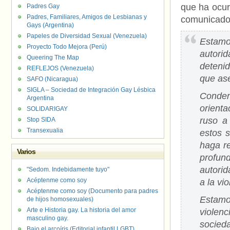
que ha ocur
Padres Gay
Padres, Familiares, Amigos de Lesbianas y
comunicado 
Gays (Argentina)
Papeles de Diversidad Sexual (Venezuela)
Estamo
Proyecto Todo Mejora (Perú)
autori
Queering The Map
deteni
REFLEJOS (Venezuela)
que ase
SAFO (Nicaragua)
SIGLA – Sociedad de Integración Gay Lésbica
Conden
Argentina
orient
SOLIDARIGAY
ruso a
Stop SIDA
Transexualia
estos 
haga r
Varios
profu
autori
"Sedom. Indebidamente tuyo"
Acéptenme como soy
a la vi
Acéptenme como soy (Documento para padres
Estamo
de hijos homosexuales)
Arte e Historia gay. La historia del amor
violen
masculino gay.
socied
Bajo el arcoíris (Editorial infantil LGBT).