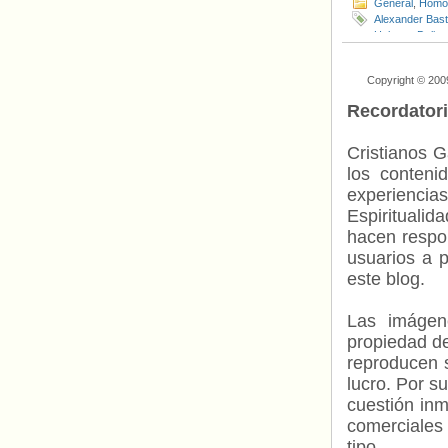
General
,
Homof
Alexander Bast
Holtgen
,
Delito
Gazeta
,
Ramza
Europeo de D
Copyright © 200
Recordator
Cristianos G
los contenid
experienci
Espiritualid
hacen respo
usuarios a p
este blog.
Las imágene
propiedad de
reproducen s
lucro. Por s
cuestión inm
comerciales 
tipo.