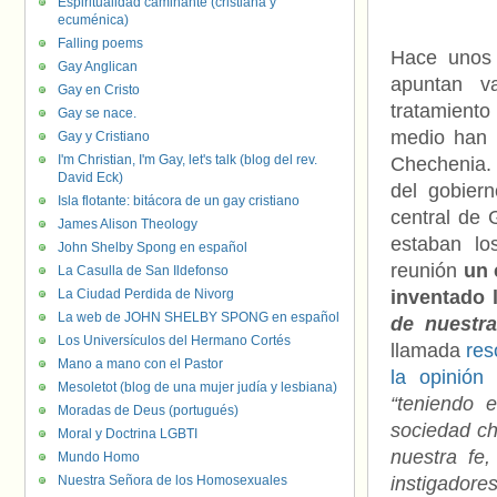
Espiritualidad caminante (cristiana y
ecuménica)
Falling poems
Hace unos 
Gay Anglican
apuntan va
Gay en Cristo
tratamiento
Gay se nace.
medio han 
Gay y Cristiano
I'm Christian, I'm Gay, let's talk (blog del rev.
Chechenia. 
David Eck)
del gobier
Isla flotante: bitácora de un gay cristiano
central de 
James Alison Theology
estaban los
John Shelby Spong en español
reunión
un 
La Casulla de San Ildefonso
La Ciudad Perdida de Nivorg
inventado 
La web de JOHN SHELBY SPONG en español
de nuestra
Los Universículos del Hermano Cortés
llamada
res
Mano a mano con el Pastor
la opinión
Mesoletot (blog de una mujer judía y lesbiana)
“teniendo 
Moradas de Deus (portugués)
sociedad ch
Moral y Doctrina LGBTI
nuestra fe
Mundo Homo
Nuestra Señora de los Homosexuales
instigadore