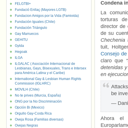
Condena in
FELGTBI+
Fundació Enllaç (Mayores LGTB)
La comunid
Fundacion Amigos por la Vida (Famivida)
torturas d
Fundación Iguales (Chile)
director de
Fundación Triángulo
de su cuen
Gay Marruecos
Chechenia t
GEHITU
Gylda
tuit, Holt
Hegoak
Consejo de
ILGA
claro que
ILGALAC ( Asociación Internacional de
detenidas y
Lesbianas, Gays, Bisexuales, Trans e Intersex
para América Latina y el Caribe)
en ejecucion
International Gay & Lesbian Human Rights
Commission (IGLHRC)
Attack
MOVILH (Chile)
be inve
No te prives (Murcia, España)
ONG por la No Discriminación
— Dani
Opción Bi (Mexico)
Orgullo Gay-Costa Rica
Ahora el
Oveja Rosa (Familias diversas)
Europarlam
Ovejas Negras