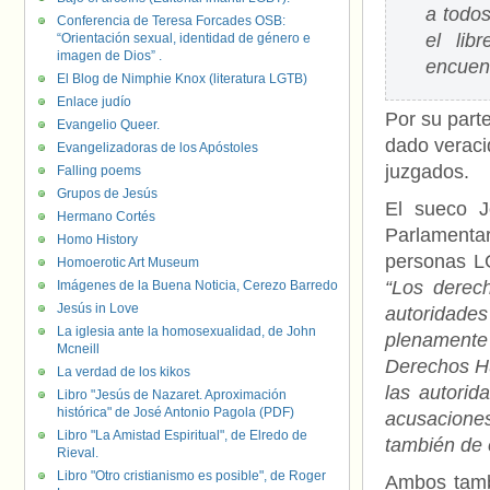
a todos
Conferencia de Teresa Forcades OSB:
el lib
“Orientación sexual, identidad de género e
imagen de Dios” .
encuent
El Blog de Nimphie Knox (literatura LGTB)
Enlace judío
Por su part
Evangelio Queer.
dado veraci
Evangelizadoras de los Apóstoles
juzgados.
Falling poems
Grupos de Jesús
El sueco J
Hermano Cortés
Parlamentar
Homo History
personas L
Homoerotic Art Museum
“Los derec
Imágenes de la Buena Noticia, Cerezo Barredo
Jesús in Love
autoridade
La iglesia ante la homosexualidad, de John
plenamente
Mcneill
Derechos Hu
La verdad de los kikos
las autorid
Libro "Jesús de Nazaret. Aproximación
histórica" de José Antonio Pagola (PDF)
acusacione
Libro "La Amistad Espiritual", de Elredo de
también de 
Rieval.
Libro "Otro cristianismo es posible", de Roger
Ambos tamb