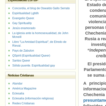
Espiritualidad LGTBI+
Estado d
Concordia, el blog de Oswaldo Gallo Serrato
condena
Espiritualidad Lgbtih
comunic
Evangelio Queer.
violenci
Gay Spirituality
personas 
Jesús enamorado
Chechenia
La iglesia ante la homosexualidad, de John
Mcneill
Rusia a re
Libro "La Amistad Espiritual", de Elredo de
investi
Rieval.
“indepen
Pays de Zabulon
creíb
QSpirit (Espiritualidad Queer)
Santos Queer
El presid
Sólido puente. Espiritualidad gay
Parlament
se suma 
Noticias Cristianas
A princip
Alandar
informaci
América Magazine
Eclesalia
Checheni
Eclesalia (información religiosa)
presuntame
Redes Cristianas