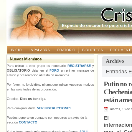
INICIO
LA PALABRA
ORATORIO
BIBLIOTECA
DOCUMENT
Nuevos Miembros
Archivo
Para unirse a este grupo es necesario
REGISTRARSE
y
OBLIGATORIO
dejar en el
FORO
un primer mensaje de
Entradas E
saludo y presentación al resto de miembros.
Putin no r
Por favor, no lo olvidéis, ni tampoco indicar vuestros motivos
en las solicitudes de incorporación.
Chechenia,
están ame
Gracias.
Dios os bendiga.
Para cualquier duda,
VER INSTRUCCIONES
.
martes, 18 de a
El c
Puedes ponerte en contacto con nosotros a través de la
sección
CONTACTO
.
internaci
Y si quieres ayuda más personalizada escríbenos
AQUÍ