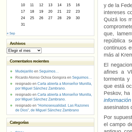
y de la Fed
10
11
12
13
14
15
16
17
18
19
20
21
22
23
intereses c
24
25
26
27
28
29
30
Quizá los 
31
compromete
que, lament
« Sep
república 
Archivos
continuos e
Archivos
más al Krem
Comentarios recientes
El negacion
afines a V
Mudejarillo
en
Seguimos…
Ricardo Alonso Ochoa Gongora
en
Seguimos…
tormenta y 
resignado
en
Carta abierta a Monseñor Munilla,
que está oc
por Miguel Sánchez Zambrano.
Peskov, ha
resignado
en
Carta abierta a Monseñor Munilla,
por Miguel Sánchez Zambrano.
información
resignado
en
“Homosexualidad. Las Razones
asesinatos 
de Dios”, de Miguel Sánchez Zambrano
Por supuest
Categorías
el campo de
antiguo co