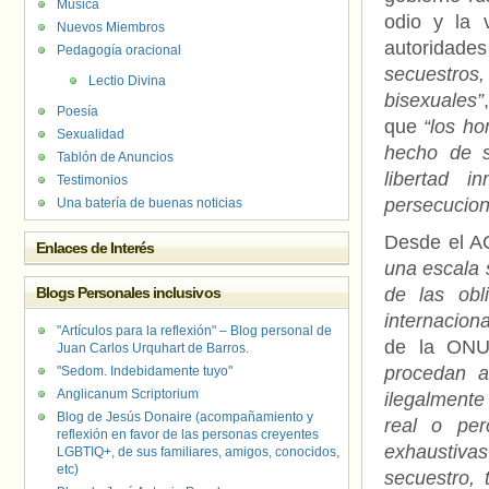
Música
odio y la 
Nuevos Miembros
autoridades
Pedagogía oracional
secuestros,
Lectio Divina
bisexuales”
Poesía
que
“los h
Sexualidad
hecho de s
Tablón de Anuncios
libertad 
Testimonios
persecucion
Una batería de buenas noticias
Desde el 
Enlaces de Interés
una escala 
Blogs Personales inclusivos
de las obl
internacion
"Artículos para la reflexión" – Blog personal de
de la ONU
Juan Carlos Urquhart de Barros.
procedan a
"Sedom. Indebidamente tuyo"
Anglicanum Scriptorium
ilegalmente
Blog de Jesús Donaire (acompañamiento y
real o per
reflexión en favor de las personas creyentes
exhaustiva
LGBTIQ+, de sus familiares, amigos, conocidos,
etc)
secuestro, 