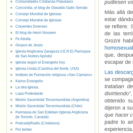
pudiesen vo
Comunidades Cristianas Populares
Concordia, el blog de Oswaldo Gallo Serrato
Más allá de
Consejo Mundial de Iglesias
estar dándo
Consejo Mundial de Iglesias
se refiere.
Creyentes Diverses
El blog de Henri Nouwen
de las ter
Fe Adulta
Grozni hab
Grupos de Jesús
homosexua
Iglesia Anglicana Zaragoza (I.E.R.E) Parroquia
que, despué
de San Andres Apóstol
escapar de 
Iglesia según el Evangelio hoy
Iglesia Unida (Carolina del Norte, USA)
Las descarg
Instituto de Formación religiosa «San Cipriano»
se compagin
Kairos Evangelio
trataban d
La otra Iglesia.
divirtiendo”
Lupa Protestante
Misión Sacerdotal Tercermundista (Argentina)
obtenido su
Misión Sacerdotal Tercermundista (Chile)
dijeron a su
Parroquia de San Esteban (Iglesia Anglicana
que hacer c
de Toronto, Canadá)
padre lo am
PodcastyRadio (Cristianos)
experienci
Por tantas