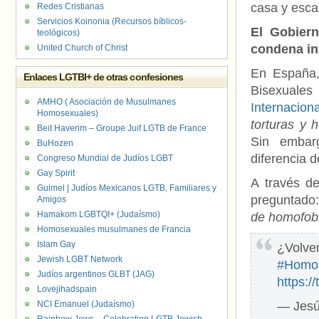
casa y esca
Redes Cristianas
Servicios Koinonia (Recursos bíblicos-
El Gobier
teológicos)
condena in
United Church of Christ
En España,
Enlaces LGTBI+ de otras confesiones
Bisexuale
AMHO ( Asociación de Musulmanes
Internaciona
Homosexuales)
torturas y 
Beit Haverim – Groupe Juif LGTB de France
Sin embarg
BuHozen
diferencia 
Congreso Mundial de Judíos LGBT
Gay Spirit
A través d
Guimel | Judíos Mexicanos LGTB, Familiares y
preguntado
Amigos
Hamakom LGBTQI+ (Judaísmo)
de homofob
Homosexuales musulmanes de Francia
Islam Gay
¿Volve
Jewish LGBT Network
#Homof
Judíos argentinos GLBT (JAG)
https:
Lovejihadspain
NCI Emanuel (Judaísmo)
— Jesú