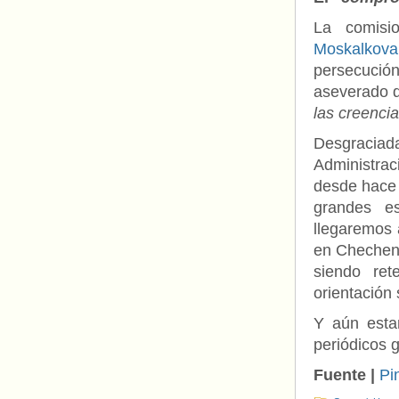
La comis
Moskalkova
persecució
aseverado
las creencia
Desgraciad
Administrac
desde hace
grandes e
llegaremos 
en Checheni
siendo ret
orientación 
Y aún esta
periódicos 
Fuente |
Pi