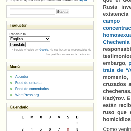
que el Go
Rusia inve
Buscar:
existenc
campo
Traductor
concentra
Translate to:
homosexu
Chechenia
responsab
* Servicio ofrecido por
Google
. No nos hacemos responsables de
los posibles errores en la traducción.
testimonio
embargo,
Menú
trata de
“i
momento, l
Acceder
Feed de entradas
cruzados a
Feed de comentarios
chechenas,
WordPress.org
Kadýrov. E
están reci
Calendario
ruso que d
L
M
X
J
V
S
D
homicidios
1
2
Como venimo
3
4
5
6
7
8
9