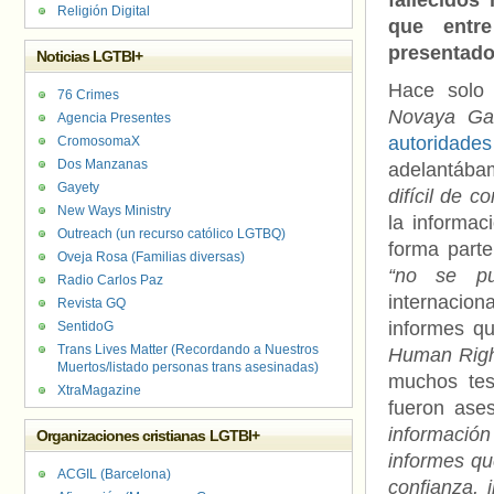
fallecidos
Religión Digital
que entre
presentador
Noticias LGTBI+
Hace solo 
76 Crimes
Novaya Ga
Agencia Presentes
autoridad
CromosomaX
Dos Manzanas
adelantáb
Gayety
difícil de c
New Ways Ministry
la informac
Outreach (un recurso católico LGTBQ)
forma part
Oveja Rosa (Familias diversas)
“no se pu
Radio Carlos Paz
internacion
Revista GQ
informes qu
SentidoG
Trans Lives Matter (Recordando a Nuestros
Human Righ
Muertos/listado personas trans asesinadas)
muchos tes
XtraMagazine
fueron ase
informació
Organizaciones cristianas LGTBI+
informes q
ACGIL (Barcelona)
confianza, 