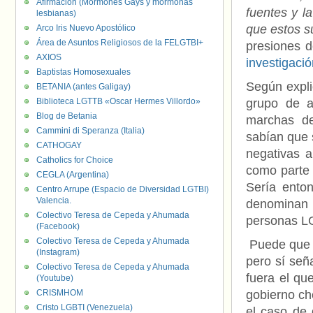
Afirmación (Mormones Gays y mormonas
fuentes y l
lesbianas)
que estos s
Arco Iris Nuevo Apostólico
Área de Asuntos Religiosos de la FELGTBI+
presiones d
AXIOS
investigació
Baptistas Homosexuales
Según expl
BETANIA (antes Galigay)
Biblioteca LGTTB «Oscar Hermes Villordo»
grupo de a
Blog de Betania
marchas de
Cammini di Speranza (Italia)
sabían que 
CATHOGAY
negativas 
Catholics for Choice
como parte 
CEGLA (Argentina)
Sería ento
Centro Arrupe (Espacio de Diversidad LGTBI)
Valencia.
denominan
Colectivo Teresa de Cepeda y Ahumada
personas LG
(Facebook)
Colectivo Teresa de Cepeda y Ahumada
Puede que l
(Instagram)
pero sí señ
Colectivo Teresa de Cepeda y Ahumada
fuera el que
(Youtube)
CRISMHOM
gobierno ch
Cristo LGBTI (Venezuela)
el caso de 