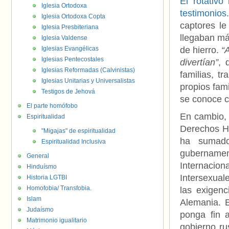
El rotativo
Iglesia Ortodoxa
testimonios
Iglesia Ortodoxa Copta
captores le
Iglesia Presbiteriana
llegaban má
Iglesia Valdense
Iglesias Evangélicas
de hierro.
“
Iglesias Pentecostales
divertían”
, 
Iglesias Reformadas (Calvinistas)
familias, t
Iglesias Unitarias y Universalistas
propios fami
Testigos de Jehová
se conoce
El parte homófobo
En cambio, 
Espiritualidad
Derechos H
"Migajas" de espiritualidad
ha sumado
Espiritualidad Inclusiva
gubernamen
General
Internaci
Hinduísmo
Intersexual
Historia LGTBI
Homofobia/ Transfobia.
las exigen
Islam
Alemania. E
Judaísmo
ponga fin 
Matrimonio igualitario
gobierno ru