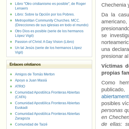
Libro "Otro cristianismo es posible", de Roger
Chechenia y
Lenaers
Da la casu
Libro: Sobre la Opción por los Pobres.
Metropolitan Community Churches. MCC.
americano, 
(Direcciones de sus iglesias en todo el mundo)
presionando
Otro Dios es posible (serie de los hermanos
se investi
López Vigil)
norteameric
Passion of Christ: A Gay Vision (Libro)
Un tal Jesús (serie de los hermanos López
una declara
Vigil)
presionar al
Enlaces cristianos
Víctimas 
propias fam
Amigos de Tomás Merton
Apoyo a Juan Masiá
Como hemo
ATRIO
publicado,
Comunidad Apostólica Fronteras Abiertas
abiertamen
(CAFA)
posibles v
Comunidad Apostólica Fronteras Abiertas
Euskadi
personas qu
Comunidad Apostólica Fronteras Abiertas
en Checheni
Zaragoza
de ellas: 
Comunidad de Taizé