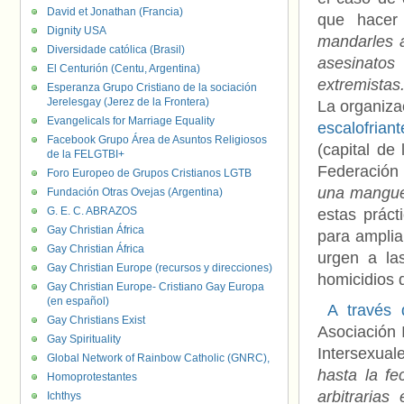
David et Jonathan (Francia)
que hacer
Dignity USA
mandarles a
Diversidade católica (Brasil)
asesinatos
El Centurión (Centu, Argentina)
extremistas
Esperanza Grupo Cristiano de la sociación
Jerelesgay (Jerez de la Frontera)
La organizac
Evangelicals for Marriage Equality
escalofriant
Facebook Grupo Área de Asuntos Religiosos
(capital de
de la FELGTBI+
Federación
Foro Europeo de Grupos Cristianos LGTB
una manguer
Fundación Otras Ovejas (Argentina)
G. E. C. ABRAZOS
estas práct
Gay Christian África
para amplia
Gay Christian África
urgen a las
Gay Christian Europe (recursos y direcciones)
homicidios
Gay Christian Europe- Cristiano Gay Europa
(en español)
A través
Gay Christians Exist
Asociación 
Gay Spirituality
Intersexual
Global Network of Rainbow Catholic (GNRC),
hasta la f
Homoprotestantes
arbitrarias
Ichthys