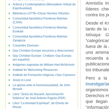
Amnistía I
Activos y Contemplativos (Monasterio Virtual de
Espiritualidad)
líderes ch
Biblioteca LGTTB «Oscar Hermes Villordo»
contra los p
Comunidad Apostólica Fronteras Abiertas
(CAFA)
Desde el Kr
Comunidad Apostólica Fronteras Abiertas
tanto de la 
Euskadi
Nóvaya G
Comunidad Apostólica Fronteras Abiertas
“
categórica
Zaragoza
Creyentes Diverses
fuera de la
Gay Christian Europe (recursos y direcciones)
una amenaz
Gay Christian Europe- Cristiano Gay Europa
recuerda a
(en español)
publicacion
Imágenes sagradas de William Hart McNichols
los tribunal
Institute for Welcoming Resources
Instituto de Formación religiosa «San Cipriano»
Pero a la
Jesús in Love
investigarí
La iglesia ante la homosexualidad, de John
Mcneill
organismos
Libro "Jesús de Nazaret. Aproximación
Derechos Hu
histórica" de José Antonio Pagola (PDF)
que llegan
Libro "La Amistad Espiritual", de Elredo de
“
información
Rieval.