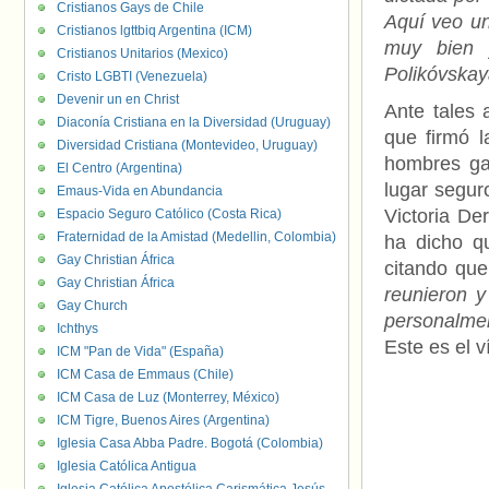
Cristianos Gays de Chile
Aquí veo un
Cristianos lgttbiq Argentina (ICM)
muy bien 
Cristianos Unitarios (Mexico)
Polikóvskay
Cristo LGBTI (Venezuela)
Devenir un en Christ
Ante tales 
Diaconía Cristiana en la Diversidad (Uruguay)
que firmó l
Diversidad Cristiana (Montevideo, Uruguay)
hombres ga
El Centro (Argentina)
lugar segur
Emaus-Vida en Abundancia
Victoria De
Espacio Seguro Católico (Costa Rica)
Fraternidad de la Amistad (Medellin, Colombia)
ha dicho q
Gay Christian África
citando qu
Gay Christian África
reunieron y
Gay Church
personalme
Ichthys
Este es el v
ICM "Pan de Vida" (España)
ICM Casa de Emmaus (Chile)
ICM Casa de Luz (Monterrey, México)
ICM Tigre, Buenos Aires (Argentina)
Iglesia Casa Abba Padre. Bogotá (Colombia)
Iglesia Católica Antigua