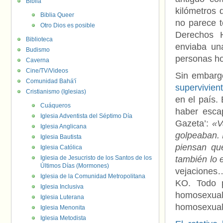
Biblia
kilómetros 
Biblia Queer
no parece t
Otro Dios es posible
Derechos 
Biblioteca
enviaba una
Budismo
personas h
Caverna
Cine/TV/Videos
Sin embarg
Comunidad Bahá'í
supervivien
Cristianismo (Iglesias)
en el país.
Cuáqueros
haber escap
Iglesia Adventista del Séptimo Día
Gazeta’:
«V
Iglesia Anglicana
golpeaban. 
Iglesia Bautista
piensan qu
Iglesia Católica
Iglesia de Jesucristo de los Santos de los
también lo 
Últimos Días (Mormones)
vejaciones
Iglesia de la Comunidad Metropolitana
KO. Todo p
Iglesia Inclusiva
homosexua
Iglesia Luterana
homosexuale
Iglesia Menonita
Iglesia Metodista