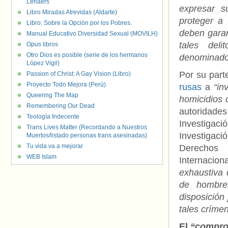
Lenaers
expresar s
Libro Miradas Atrevidas (Aldarte)
proteger a 
Libro: Sobre la Opción por los Pobres.
deben garan
Manual Educativo Diversidad Sexual (MOVILH)
tales deli
Opus libros
Otro Dios es posible (serie de los hermanos
denominado
López Vigil)
Por su part
Passion of Christ: A Gay Vision (Libro)
Proyecto Todo Mejora (Perú)
rusas
a
“in
Queering The Map
homicidios
Remembering Our Dead
autoridades
Teología Indecente
Investigaci
Trans Lives Matter (Recordando a Nuestros
Investigac
Muertos/listado personas trans asesinadas)
Tu vida va a mejorar
Derechos
WEB Islam
Internacion
exhaustiva 
de hombre
disposición
tales crímen
El
“compro