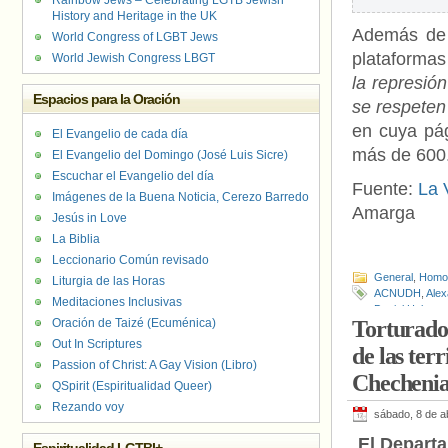
Rainbow Jews – Celebrating LGTB Jewish
History and Heritage in the UK
Además de 
World Congress of LGBT Jews
plataformas
World Jewish Congress LBGT
la represió
Espacios para la Oración
se respeten 
en cuya pá
El Evangelio de cada día
más de 600.
El Evangelio del Domingo (José Luis Sicre)
Escuchar el Evangelio del día
Fuente:
La 
Imágenes de la Buena Noticia, Cerezo Barredo
Amarga
Jesús in Love
La Biblia
Leccionario Común revisado
General
,
Homof
Liturgia de las Horas
ACNUDH
,
Alex
Meditaciones Inclusivas
Daniel Holtgen
Oración de Taizé (Ecuménica)
Torturado 
Europa
,
Jesús
Tillerson
,
Rusi
Out In Scriptures
de las terr
Videos
,
Vitit M
Passion of Christ: A Gay Vision (Libro)
Checheni
QSpirit (Espiritualidad Queer)
Rezando voy
sábado, 8 de ab
El Depart