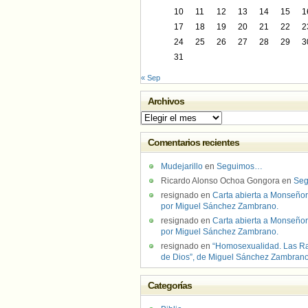
10
11
12
13
14
15
1
17
18
19
20
21
22
2
24
25
26
27
28
29
3
31
« Sep
Archivos
Archivos
Comentarios recientes
Mudejarillo
en
Seguimos…
Ricardo Alonso Ochoa Gongora
en
Se
resignado
en
Carta abierta a Monseñor
por Miguel Sánchez Zambrano.
resignado
en
Carta abierta a Monseñor
por Miguel Sánchez Zambrano.
resignado
en
“Homosexualidad. Las R
de Dios”, de Miguel Sánchez Zambran
Categorías