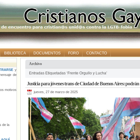
BIBLIOTECA
DOCUMENTOS
FORO
CONTACTO
Archivo
TRARSE
y
Entradas Etiquetadas ‘Frente Orgullo y Lucha’
ensaje de
Justicia para jóvenes trans de Ciudad de Buenos Aires: podrán 
tros motivos
jueves, 27 de marzo de 2025
 de la
s
AQUÍ