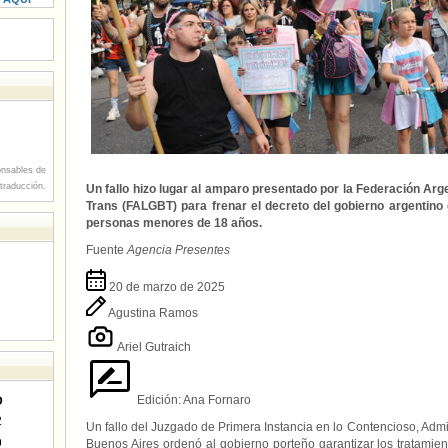
nsables de
 traducción.
Un fallo hizo lugar al amparo presentado por la Federación Ar
Trans (FALGBT) para frenar el decreto del gobierno argentino
personas menores de 18 años.
Fuente
Agencia Presentes
20 de marzo de 2025
Agustina Ramos
Ariel Gutraich
Edición:
Ana Fornaro
D
2
Un fallo del Juzgado de Primera Instancia en lo Contencioso, Admin
9
Buenos Aires ordenó al gobierno porteño garantizar los tratam