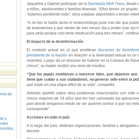
Jaqueline y Gabriel participan de la
Secretaría NNA Trans
, desde 
a niñes, adolescentes y familias diversas. “
Ellos tienen un grupit
“estamos perdiendo todo”, otros estaban deprimidos o tenían mied
“
A mi hijo le había dicho el endocrinólogo justo ese día que pub
de testosterona y que dentro de tres meses iba a poder usar las i
para atrás porque solo tiene medicación para tres meses
”, continu
El impacto de la desinformación
El contexto actual en el que proliferan
discursos de desinform
presidente de la Nación
en relación a la diversidad sexual es un 
violentos. Luego de un discurso de Gabriel en la Cámara de Diput
chicos
”, su madre recibió una serie de insultos.
“
Que los papás mutilamos a nuestros hijos, que dejamos que
tiene que cuidar a sus ciudadanos, no generar odio entre la pob
que están en una etapa difícil de su vida
”, compartió.
Además advirtió sobre otros problemas relacionados con este co
sonal de
chicos mayores de 18 años que les han cancelado las operacion
país donde tengamos miedo de ser quienes somos o que los méd
corresponde
”.
Acciones en todo el país
to y
entes
A lo largo del país, distintas organizaciones, familias y abogades
nocidos,
decreto.