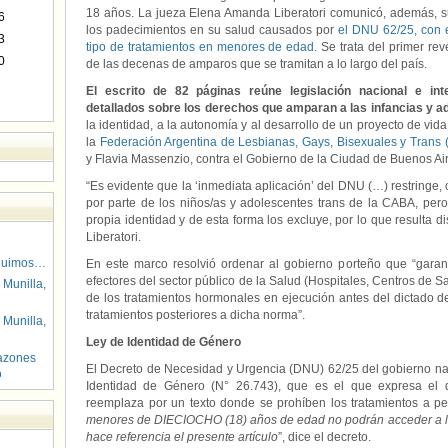
18 años. La jueza Elena Amanda Liberatori comunicó, además, su
6
los padecimientos en su salud causados por
el DNU 62/25, con e
3
tipo de tratamientos en menores de edad
. Se trata del primer re
0
de las decenas de amparos que se tramitan a lo largo del país.
El escrito de 82 páginas reúne legislación nacional e int
detallados sobre los derechos que amparan a las infancias y a
la identidad, a la autonomía y al desarrollo de un proyecto de v
la
Federación Argentina de Lesbianas, Gays, Bisexuales y Trans
y Flavia Massenzio, contra el Gobierno de la Ciudad de Buenos Ai
“Es evidente que la ‘inmediata aplicación’ del DNU (…) restringe, 
por parte de los niños/as y adolescentes trans de la CABA, per
propia identidad y de esta forma los excluye, por lo que resulta dis
Liberatori.
guimos…
En este marco resolvió ordenar al gobierno porteño que “garant
efectores del sector público de la Salud (Hospitales, Centros de S
 Munilla,
de los tratamientos hormonales en ejecución antes del dictado 
tratamientos posteriores a dicha norma”.
 Munilla,
Ley de Identidad de Género
azones
El Decreto de Necesidad y Urgencia (DNU) 62/25 del gobierno naci
o
Identidad de Género (N° 26.743), que es el que expresa el de
reemplaza por un texto donde se prohíben los tratamientos a p
menores de DIECIOCHO (18) años de edad no podrán acceder a las
hace referencia el presente artículo
”, dice el decreto.