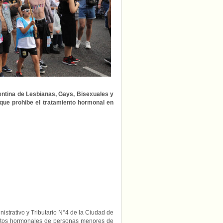
podrán
continuar
sus
tratamientos
gentina de Lesbianas, Gays, Bisexuales y
 que prohibe el tratamiento hormonal en
istrativo y Tributario N°4 de la Ciudad de
ientos hormonales de personas menores de