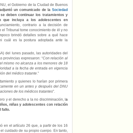
l DNU, el Gobierno de la Ciudad de Buenos
adjuntó un comunicado de la
Sociedad
se deben continuar los tratamientos y
ón que incluya a los adolescentes en
unciamiento, contrario a la decisión de
el Tribunal tome conocimiento de él y no
ampoco brindó detalles sobre a qué hace
 ni cuál es la postura adoptada ante la
A) del lunes pasado, las autoridades del
as provincias expresaron: “
Con relación al
 el mismo no alcanza a los menores de 18
ioridad a la fecha de entrada en vigencia
ión del médico tratante
.”
tamiento y quienes lo harían por primera
camente en un antes y después del DNU
icaciones de los médicos tratantes
”.
o y el derecho a la no discriminación, l
a
iños, niñas y adolescentes con relación
 fallo.
 en el artículo 26 que, a partir de los 16
el cuidado de su propio cuerpo. En tanto,