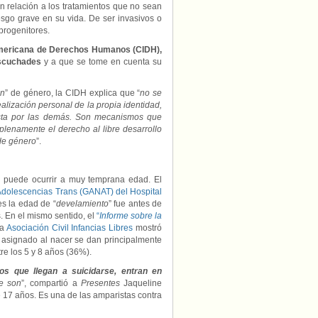
en relación a los tratamientos que no sean
sgo grave en su vida. De ser invasivos o
progenitores.
ramericana de Derechos Humanos (CIDH),
 escuchades
y a que se tome en cuenta su
ón
” de género, la CIDH explica que “
no se
alización personal de la propia identidad,
sta por las demás. Son mecanismos que
plenamente el derecho al libre desarrollo
 de género
”.
er puede ocurrir a muy temprana edad. El
Adolescencias Trans (GANAT) del Hospital
es la edad de “
develamiento
” fue antes de
. En el mismo sentido, el
“
Informe sobre la
la
Asociación Civil Infancias Libres
mostró
o asignado al nacer se dan principalmente
re los 5 y 8 años (36%).
s que llegan a suicidarse, entran en
ue son
”, compartió a
Presentes
Jaqueline
 17 años. Es una de las amparistas contra