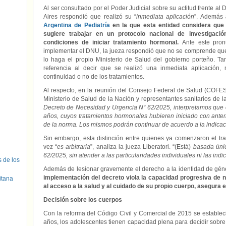
Al ser consultado por el Poder Judicial sobre su actitud frente a
Aires respondió que realizó su “
inmediata aplicación
”. Además
Argentina de Pediatría
en la que esta entidad considera que 
sugiere trabajar en un protocolo nacional de investigaci
condiciones de iniciar tratamiento hormonal.
Ante este pron
implementar el DNU, la jueza respondió que no se comprende que 
lo haga el propio Ministerio de Salud del gobierno porteño. T
referencia al decir que se realizó una inmediata aplicación,
continuidad o no de los tratamientos.
Al respecto, en la reunión del Consejo Federal de Salud (COFES
Ministerio de Salud de la Nación y representantes sanitarios de l
Decreto de Necesidad y Urgencia N° 62/2025, interpretamos que
años, cuyos tratamientos hormonales hubieren iniciado con anter
de la norma. Los mismos podrán continuar de acuerdo a la indicac
Sin embargo, esta distinción entre quienes ya comenzaron el tra
vez “
es arbitraria
”, analiza la jueza Liberatori. “(Está)
basada úni
62/2025, sin atender a las particularidades individuales ni las ind
s de los
Además de lesionar gravemente el derecho a la identidad de géner
implementación del decreto viola la capacidad progresiva de n
itana
al acceso a la salud y al cuidado de su propio cuerpo, asegura el
Decisión sobre los cuerpos
Con la reforma del Código Civil y Comercial de 2015 se estableció
años, los adolescentes tienen capacidad plena para decidir sobre 