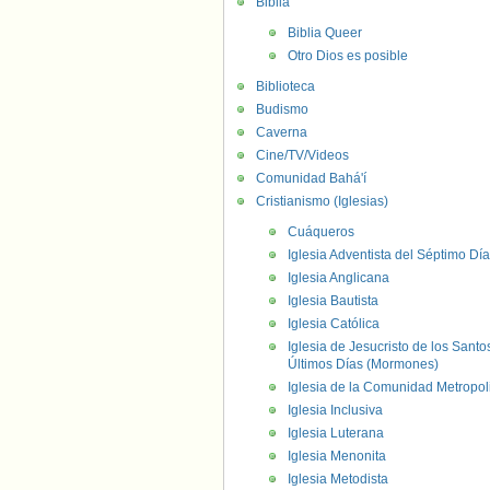
Biblia
Biblia Queer
Otro Dios es posible
Biblioteca
Budismo
Caverna
Cine/TV/Videos
Comunidad Bahá'í
Cristianismo (Iglesias)
Cuáqueros
Iglesia Adventista del Séptimo Día
Iglesia Anglicana
Iglesia Bautista
Iglesia Católica
Iglesia de Jesucristo de los Santo
Últimos Días (Mormones)
Iglesia de la Comunidad Metropol
Iglesia Inclusiva
Iglesia Luterana
Iglesia Menonita
Iglesia Metodista