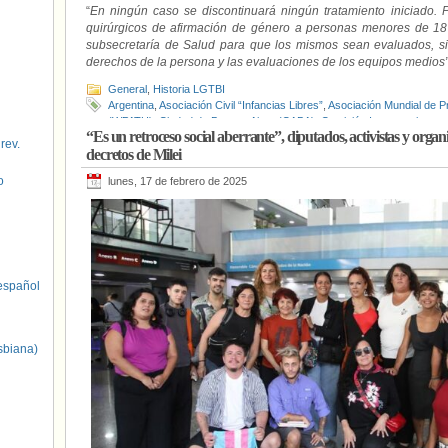
“
En ningún caso se discontinuará ningún tratamiento iniciado. P
quirúrgicos de afirmación de género a personas menores de 18 
subsecretaría de Salud para que los mismos sean evaluados, si
derechos de la persona y las evaluaciones de los equipos medios
General
,
Historia LGTBI
Argentina
,
Asociación Civil “Infancias Libres”
,
Asociación Mundial de P
(WPATH)
,
Ciudad de Buenos Aires (CABA)
,
Comisión Interamericana
“Es un retroceso social aberrante”, diputados, activistas y org
Necesidad y Urgencia (DNU) 62/25
,
FALGBT
,
Frente Orgullo y Lucha
 rev.
decretos de Milei
Grupo de Atención de Niñeces y Adolescencias Trans (GANAT) del Ho
Jóvenes trans
,
Justicia
,
Ley de Identidad de Género
,
María Rachid
,
O
o
lunes, 17 de febrero de 2025
(OPS)
,
Personas LGTBIQ
,
Personas trans
,
Red de Identidades Lésb
Argentina de Pediatría
spañol
sbiana)