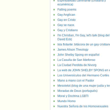
Espiritualidad caminante (cristiana y
ecuménica)
Falling poems
Gay Anglican
Gay en Cristo
Gay se nace.
Gay y Cristiano
I'm Christian, I'm Gay, let's talk (blog del
David Eck)
Isla flotante: bitácora de un gay cristian
James Alison Theology
John Shelby Spong en español
La Casulla de San Ildefonso
La Ciudad Perdida de Nivorg
La web de JOHN SHELBY SPONG en e
Los Universículos del Hermano Cortés
Mano a mano con el Pastor
Mesoletot (blog de una mujer judía y le
Moradas de Deus (portugués)
Moral y Doctrina LGBTI
Mundo Homo
Nuestra Señora de los Homosexuales