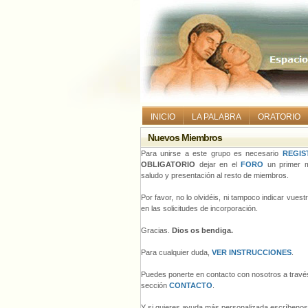
INICIO
LA PALABRA
ORATORIO
Nuevos Miembros
Para unirse a este grupo es necesario
REGIS
OBLIGATORIO
dejar en el
FORO
un primer m
saludo y presentación al resto de miembros.
Por favor, no lo olvidéis, ni tampoco indicar vues
en las solicitudes de incorporación.
Gracias.
Dios os bendiga.
Para cualquier duda,
VER INSTRUCCIONES
.
Puedes ponerte en contacto con nosotros a través
sección
CONTACTO
.
Y si quieres ayuda más personalizada escríbeno