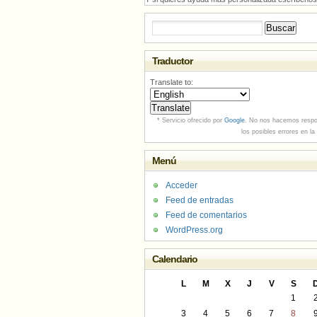
Buscar:
Traductor
Translate to:
* Servicio ofrecido por
Google
. No nos hacemos respo
los posibles errores en la
Menú
Acceder
Feed de entradas
Feed de comentarios
WordPress.org
Calendario
L
M
X
J
V
S
1
3
4
5
6
7
8