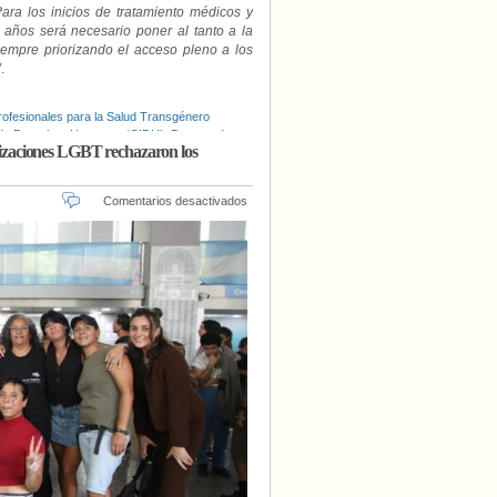
ara los inicios de tratamiento médicos y
años será necesario poner al tanto a la
empre priorizando el acceso pleno a los
”
.
rofesionales para la Salud Transgénero
 de Derechos Humanos (CIDH)
,
Decreto de
anizaciones LGBT rechazaron los
,
Fundación Trans Formando Familias
,
spital Durand
,
Identidad de género
,
rganización Panamericana de la Salud
en
Comentarios desactivados
icas Autoconvocadas (RILA)
,
Sociedad
“Es
un
retroceso
social
aberrante”,
diputados,
activistas
y
organizaciones
LGBT
rechazaron
los
decretos
de
Milei