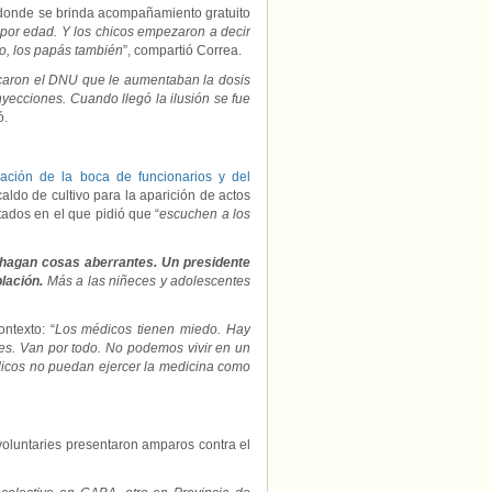
donde se brinda acompañamiento gratuito
o por edad. Y los chicos empezaron a decir
o, los papás también
”, compartió Correa.
licaron el DNU que le aumentaban la dosis
nyecciones. Cuando llegó la ilusión se fue
ó.
ación de la boca de funcionarios y del
caldo de cultivo para la aparición de actos
ados en el que pidió que “
escuchen a los
 hagan cosas aberrantes. Un presidente
lación.
Más a las niñeces y adolescentes
ntexto: “
Los médicos tienen miedo. Hay
es. Van por todo. No podemos vivir en un
icos no puedan ejercer la medicina como
 voluntaries presentaron amparos contra el