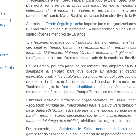
“
Presentamos en el Fuero Federal para todo el país, luego uno 
Buenos Aires, y en varias provincias más. Pusimos el modelo
voluntaries de al menos 14 provincias que se ofrecen a liti
igital
presentando
”, contó María Rachid, de la comisión directiva de la 
un blog
Además, el
Frente Orgullo y Lucha
impulsó junto a organizaciones 
hs y
Buenos Aires, en los que participan 14 adolescentes, y uno en l
cuatro jóvenes menores de 18 años.
“
En Tucumán, nosotros como Fundación Transformando Familias
sus familias- hemos hecho una presentación de amparo cole
fundación Mujeres por Mujeres. Ya se ha obtenido al legitimación
errato
bien
”, compartió Laura Quintana, integrante de la comisión directi
En La Pampa, por otra parte, se presentaron dos amparos en la Jus
an Pablo
solamente el amparo para que quede sin efecto el decret
inconstitucional. Y las cautelares para que no se apliquen los ef
profesora de Derecho Constitucional y Derechos Humanos en
También integra la
Red de Identidades Lésbicas Autoconvoc
encuentro con familias junto a Pampa Trans para analizar estrategi
“
Diversos estudios médicos y organizaciones de salud, com
Asociación Mundial de Profesionales para la Salud Transgénero
de la Salud (OPS), han advertido que la interrupción abrupta de 
puede generar graves consecuencias físicas y psicológicas, i
aumento del riesgo de suicidio
”, advirtieron las organizaciones.
De momento, el
Ministerio de Salud neuquino informó
que 
garantizando el acceso a la salud integral de la población trans en