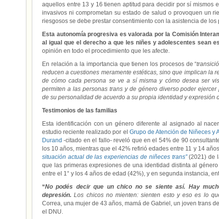
aquellos entre 13 y 16 tienen aptitud para decidir por sí mismos 
invasivos ni comprometan su estado de salud o provoquen un rie
riesgosos se debe prestar consentimiento con la asistencia de los 
Esta autonomía progresiva es valorada por la Comisión Inte
al igual que el derecho a que les niñes y adolescentes sean
opinión en todo el procedimiento que les afecte.
En relación a la importancia que tienen los procesos de “
transici
reducen a cuestiones meramente estéticas, sino que implican la re
de cómo cada persona se ve a sí misma y cómo desea ser vi
permiten a las personas trans y de género diverso poder ejercer 
de su personalidad de acuerdo a su propia identidad y expresión
Testimonios de las familias
Esta identificación con un género diferente al asignado al nac
estudio reciente realizado por el
Grupo de Atención de Niñeces y 
Durand
-citado en el fallo- reveló que en el 54% de 90 consultant
los 10 años, mientras que el 42% refirió edades entre 11 y 14 años
situación actual de las experiencias de niñeces trans”
(2021) de 
que las primeras expresiones de una identidad distinta al géner
entre el 1° y los 4 años de edad (42%), y en segunda instancia, ent
“
No podés decir que un chico no se siente así. Hay mucho
depresión.
Los chicos no mienten: sienten esto y eso es lo q
Correa, una mujer de 43 años, mamá de Gabriel, un joven trans de
el DNU.