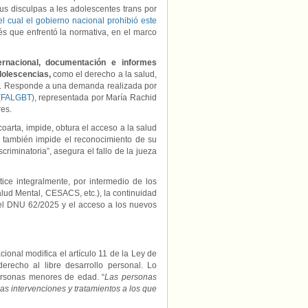
s disculpas a les adolescentes trans por
l cual el gobierno nacional prohibió este
vés que enfrentó la normativa, en el marco
ernacional, documentación e informes
dolescencias,
como el derecho a la salud,
ida. Responde a una demanda realizada por
 (FALGBT)
, representada por María Rachid
res.
coarta, impide, obtura el acceso a la salud
o también impide el reconocimiento de su
criminatoria”, asegura el fallo de la jueza
ice integralmente, por intermedio de los
alud Mental, CESACS, etc.), la continuidad
del DNU 62/2025 y el acceso a los nuevos
onal modifica el artículo 11 de la Ley de
recho al libre desarrollo personal. Lo
ersonas menores de edad. “
Las personas
 intervenciones y tratamientos a los que