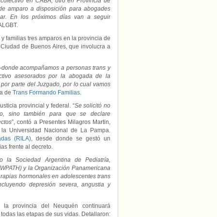
colectivo en CABA, otro en Provincia de
 de amparo a disposición para abogades
gar. En los próximos días van a seguir
FALGBT.
y familias tres amparos en la provincia de
a Ciudad de Buenos Aires, que involucra a
 -donde acompañamos a personas trans y
ctivo asesorados por la abogada de la
 por parte del Juzgado, por lo cual vamos
va de
Trans Formando Familias
.
ticia provincial y federal. “
Se solicitó no
o, sino también para que se declare
ectos
”, contó a Presentes Milagros Martin,
 la Universidad Nacional de La Pampa.
adas (RILA)
, desde donde se gestó un
as frente al decreto.
o la Sociedad Argentina de Pediatría,
 (WPATH) y la Organización Panamericana
terapias hormonales en adolescentes trans
ncluyendo depresión severa, angustia y
la provincia del Neuquén continuará
 todas las etapas de sus vidas. Detallaron: