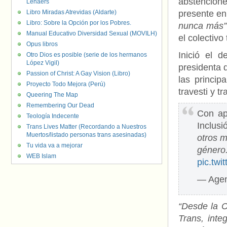
abstencione
Lenaers
Libro Miradas Atrevidas (Aldarte)
presente en 
Libro: Sobre la Opción por los Pobres.
nunca más”
Manual Educativo Diversidad Sexual (MOVILH)
el colectivo
Opus libros
Inició el 
Otro Dios es posible (serie de los hermanos
López Vigil)
presidenta 
Passion of Christ: A Gay Vision (Libro)
las princip
Proyecto Todo Mejora (Perú)
travesti y 
Queering The Map
Remembering Our Dead
Con ap
Teología Indecente
Inclus
Trans Lives Matter (Recordando a Nuestros
Muertos/listado personas trans asesinadas)
otros m
Tu vida va a mejorar
géner
WEB Islam
pic.tw
— Agen
“Desde la C
Trans, int