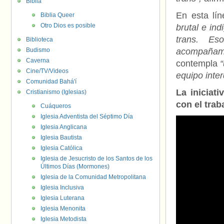
Biblia
En esta lín
Biblia Queer
Otro Dios es posible
brutal e in
trans. E
Biblioteca
Budismo
acompañami
Caverna
contempla
Cine/TV/Videos
equipo inter
Comunidad Bahá'í
La iniciat
Cristianismo (Iglesias)
con el trab
Cuáqueros
Iglesia Adventista del Séptimo Día
Iglesia Anglicana
Iglesia Bautista
Iglesia Católica
Iglesia de Jesucristo de los Santos de los
Últimos Días (Mormones)
Iglesia de la Comunidad Metropolitana
Iglesia Inclusiva
Iglesia Luterana
Iglesia Menonita
Iglesia Metodista