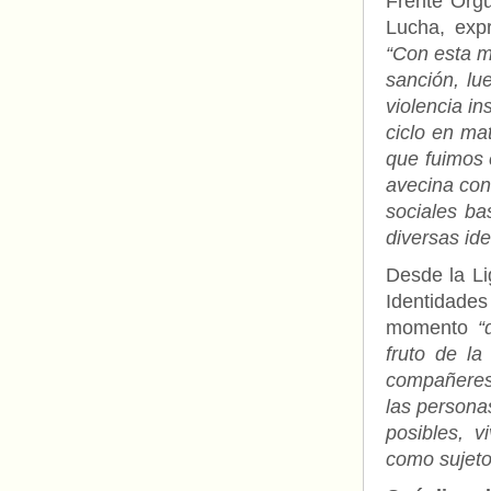
Frente Orgu
Lucha, exp
“Con esta 
sanción, lu
violencia in
ciclo en ma
que fuimos 
avecina cont
sociales ba
diversas id
Desde la Li
Identidades
momento
“
fruto de l
compañeres.
las persona
posibles, 
como sujeto