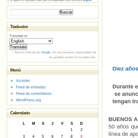
Buscar:
Traductor
Translate to:
* Servicio ofrecido por
Google
. No nos hacemos responsables de
los posibles errores en la traducción.
Diez años
Menú
Acceder
Durante e
Feed de entradas
se anunc
Feed de comentarios
WordPress.org
tengan tra
Calendario
BUENOS AI
L
M
X
J
V
S
D
50 años que
1
2
línea de ap
3
4
5
6
7
8
9