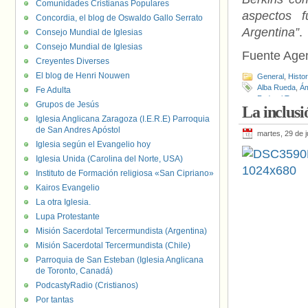
Comunidades Cristianas Populares
aspectos f
Concordia, el blog de Oswaldo Gallo Serrato
Argentina”
.
Consejo Mundial de Iglesias
Consejo Mundial de Iglesias
Fuente Age
Creyentes Diverses
El blog de Henri Nouwen
General
,
Histo
Alba Rueda
,
Ám
Fe Adulta
Federal Trans 
Grupos de Jesús
La inclusi
Frente Orgullo
Iglesia Anglicana Zaragoza (I.E.R.E) Parroquia
Travestis Tra
de San Andres Apóstol
Trans “Diana 
martes, 29 de 
Mónica Macha
Iglesia según el Evangelio hoy
Iglesia Unida (Carolina del Norte, USA)
Instituto de Formación religiosa «San Cipriano»
Kairos Evangelio
La otra Iglesia.
Lupa Protestante
Misión Sacerdotal Tercermundista (Argentina)
Misión Sacerdotal Tercermundista (Chile)
Parroquia de San Esteban (Iglesia Anglicana
de Toronto, Canadá)
PodcastyRadio (Cristianos)
Por tantas