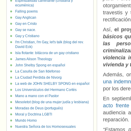
Espiritualidad caminante (cristiana y
otorgamient
ecuménica)
Falling poems
travestis 
Gay Anglican
rectificació
Gay en Cristo
Así,
el pr
Gay se nace.
básicos qu
Gay y Cristiano
I'm Christian, I'm Gay, let's talk (blog del rev.
las pers
David Eck)
criminaliz
Isla flotante: bitácora de un gay cristiano
violencia 
James Alison Theology
vivienda y 
John Shelby Spong en español
La Casulla de San Ildefonso
Además, or
La Ciudad Perdida de Nivorg
una indemni
La web de JOHN SHELBY SPONG en español
por los der
Los Universículos del Hermano Cortés
Mano a mano con el Pastor
En septiem
Mesoletot (blog de una mujer judía y lesbiana)
acto frent
Moradas de Deus (portugués)
audiencia a
Moral y Doctrina LGBTI
reparación.
Mundo Homo
Nuestra Señora de los Homosexuales
“Estamos p