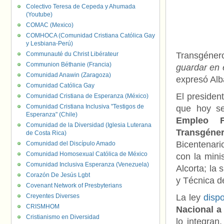
Colectivo Teresa de Cepeda y Ahumada
(Youtube)
COMAC (Mexico)
COMHOCA (Comunidad Cristiana Católica Gay
y Lesbiana-Perú)
Communauté du Christ Libérateur
Transgéner
Communion Béthanie (Francia)
guardar en e
Comunidad Anawin (Zaragoza)
expresó Alb
Comunidad Católica Gay
El presiden
Comunidad Cristiana de Esperanza (México)
Comunidad Cristiana Inclusiva "Testigos de
que hoy s
Esperanza" (Chile)
Empleo F
Comunidad de la Diversidad (Iglesia Luterana
Transgéne
de Costa Rica)
Bicentenari
Comunidad del Discípulo Amado
Comunidad Homosexual Católica de México
con la mini
Comunidad Inclusiva Esperanza (Venezuela)
Alcorta; la 
Corazón De Jesús Lgbt
y Técnica de
Covenant Network of Presbyterians
Creyentes Diverses
La ley
disp
CRISMHOM
Nacional a
Cristianismo en Diversidad
lo integran