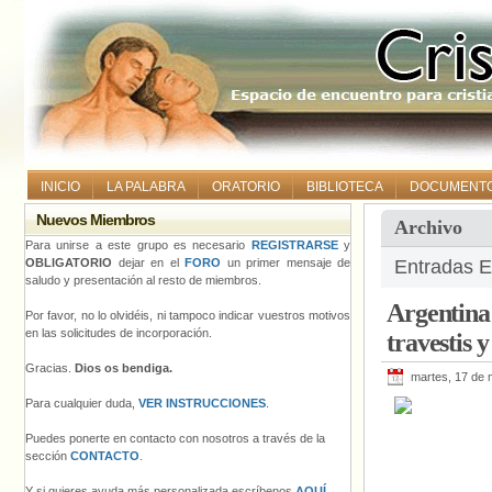
INICIO
LA PALABRA
ORATORIO
BIBLIOTECA
DOCUMENT
Nuevos Miembros
Archivo
Para unirse a este grupo es necesario
REGISTRARSE
y
OBLIGATORIO
dejar en el
FORO
un primer mensaje de
Entradas E
saludo y presentación al resto de miembros.
Argentina
Por favor, no lo olvidéis, ni tampoco indicar vuestros motivos
en las solicitudes de incorporación.
travestis 
Gracias.
Dios os bendiga.
martes, 17 de
Para cualquier duda,
VER INSTRUCCIONES
.
Puedes ponerte en contacto con nosotros a través de la
sección
CONTACTO
.
Y si quieres ayuda más personalizada escríbenos
AQUÍ