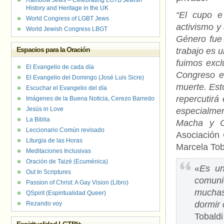
Rainbow Jews – Celebrating LGTB Jewish
History and Heritage in the UK
“El cupo e 
World Congress of LGBT Jews
activismo y 
World Jewish Congress LBGT
Género fue 
Espacios para la Oración
trabajo es u
fuimos excl
El Evangelio de cada día
Congreso en
El Evangelio del Domingo (José Luis Sicre)
muerte. Est
Escuchar el Evangelio del día
repercutirá
Imágenes de la Buena Noticia, Cerezo Barredo
Jesús in Love
especialmen
La Biblia
Macha y Cr
Leccionario Común revisado
Asociación 
Liturgia de las Horas
Marcela Tob
Meditaciones Inclusivas
Oración de Taizé (Ecuménica)
«
Es un
Out In Scriptures
comuni
Passion of Christ: A Gay Vision (Libro)
muchas
QSpirit (Espiritualidad Queer)
dormir 
Rezando voy
Tobald