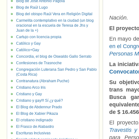
Blog de José Antonio Pagola
Blog de Raúl Lugo
Blog del obispo Raúl Vera en Religión Digital
Nación.
Carmelita contemplativo en la ciudad (un blog
oracional en la escuela de Teresa de Jhs y
El proyect
Juan de la +)
Cartujo con licencia propia
En mayo del
Católico y Gay
en el Congr
Católico+Gay
Personas Ma
Concordia, el blog de Oswaldo Gallo Serrato
Confesiones de Trasnoche
La iniciat
Congregación Luterana San Pedro y San Pablo
Convocator
(Costa Rica)
Contranatura (Abraham Puche)
Su objetiv
Cristiano Arco Iris
trans mayo
Cristiano y Gay
Busca gar
Cristiano y gay!!! Sí ¿y qué?
equivalent
El Blog de Abdennur Prado
de $ 16.456
El Blog de Xabier Pikaza
El cristiano indignado
El proyect
El Frasco de Alabastro
Travestis y
Escrituras Inclusivas
para Perso