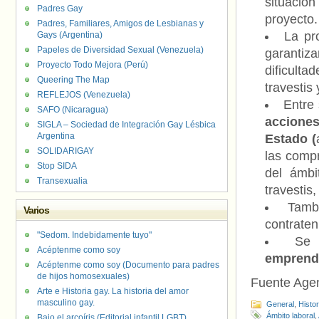
situació
Padres Gay
proyecto.
Padres, Familiares, Amigos de Lesbianas y
La pr
Gays (Argentina)
Papeles de Diversidad Sexual (Venezuela)
garantiza
Proyecto Todo Mejora (Perú)
dificult
Queering The Map
travestis
REFLEJOS (Venezuela)
Entre 
SAFO (Nicaragua)
acciones
SIGLA – Sociedad de Integración Gay Lésbica
Argentina
Estado (
SOLIDARIGAY
las comp
Stop SIDA
del ámbi
Transexualia
travestis
Tamb
Varios
contraten 
"Sedom. Indebidamente tuyo"
Se 
Acéptenme como soy
emprendi
Acéptenme como soy (Documento para padres
de hijos homosexuales)
Fuente Age
Arte e Historia gay. La historia del amor
masculino gay.
General
,
Histo
Ámbito laboral
,
Bajo el arcoíris (Editorial infantil LGBT).