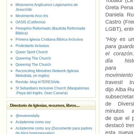
Tobaldi (L
Misioneros Anglicanos Legionarios de
Greta Pena 
Jesucristo
Daniela Ru
Movimiento Arco Iris
Castro (Fre
OASIS (California)
LGBT), entr
Peregrino Reformado (Bautista Reformada
Bíblica)
“Hoy es un
Primera Iglesia Cristiana Bíblica Inclusiva
para guard
Protestants Inclusius
Queer Spirit Church
el corazón
Queering The Church
día histó
Queering The Church
para 
Reconciling Ministries Network (Iglesia
movimiento
Metodista, en inglés)
travesti tr
Revista- blog InTERESArte.
St Sebastians Inclusive Church (Maspalomas
dijo Alba R
.Playa del Inglés. Gran Canaria)
subsecretar
de Diversi
Directorio de Iglesias, recursos, libros....
minutos a
@reverendally
de que el p
Acéptenme como soy
destacó tre
Acéptenme como soy (Documento para padres
esta nueva
de hijos homosexuales)