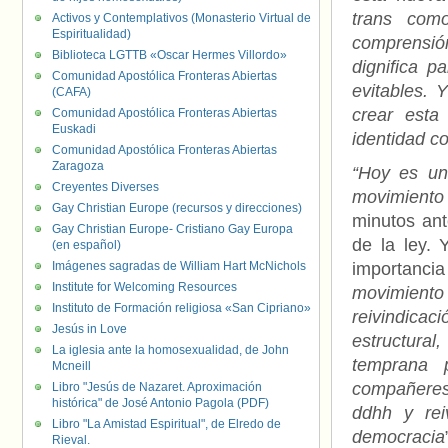
trans como
Activos y Contemplativos (Monasterio Virtual de
Espiritualidad)
comprensió
Biblioteca LGTTB «Oscar Hermes Villordo»
dignifica p
Comunidad Apostólica Fronteras Abiertas
evitables. 
(CAFA)
crear esta
Comunidad Apostólica Fronteras Abiertas
Euskadi
identidad c
Comunidad Apostólica Fronteras Abiertas
Zaragoza
“Hoy es un
Creyentes Diverses
movimiento 
Gay Christian Europe (recursos y direcciones)
minutos ante
Gay Christian Europe- Cristiano Gay Europa
de la ley.
(en español)
Imágenes sagradas de William Hart McNichols
importanc
Institute for Welcoming Resources
movimiento
Instituto de Formación religiosa «San Cipriano»
reivindicac
Jesús in Love
estructura
La iglesia ante la homosexualidad, de John
temprana 
Mcneill
compañeres
Libro "Jesús de Nazaret. Aproximación
histórica" de José Antonio Pagola (PDF)
ddhh y rei
Libro "La Amistad Espiritual", de Elredo de
democracia
Rieval.