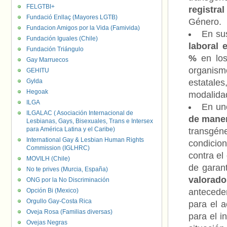
FELGTBI+
registra
Fundació Enllaç (Mayores LGTB)
Género.
Fundacion Amigos por la Vida (Famivida)
En su
Fundación Iguales (Chile)
laboral 
Fundación Triángulo
%
en los 
Gay Marruecos
organism
GEHITU
Gylda
estatale
Hegoak
modalidad
ILGA
En un
ILGALAC ( Asociación Internacional de
de maner
Lesbianas, Gays, Bisexuales, Trans e Intersex
para América Latina y el Caribe)
transgén
International Gay & Lesbian Human Rights
condicion
Commission (IGLHRC)
contra el
MOVILH (Chile)
de garan
No te prives (Murcia, España)
valorad
ONG por la No Discriminación
Opción Bi (Mexico)
antecede
Orgullo Gay-Costa Rica
para el a
Oveja Rosa (Familias diversas)
para el i
Ovejas Negras