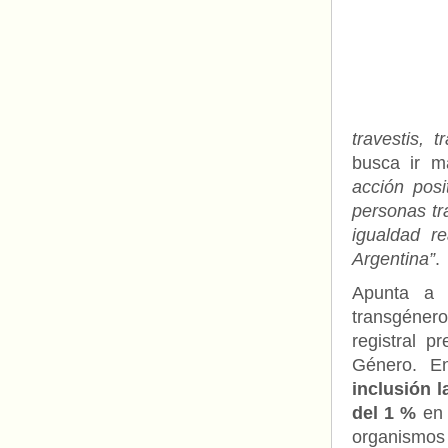
travestis,
busca ir m
acción posi
personas tr
igualdad re
Argentina”
.
Apunta a l
transgéner
registral p
Género. En
inclusión 
del 1 %
en 
organismos