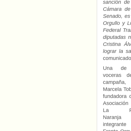
sanción de
Cámara de 
Senado, es 
Orgullo y L
Federal Tra
diputadas 
Cristina Á
lograr la s
comunicado 
Una de 
voceras d
campaña,
Marcela Tob
fundadora 
Asociación 
La Ro
Naranj
integrante