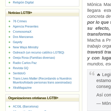
Religión Digital
Mónica Mach
llegara es
Noticias LGTBI+
concreta de 
76 Crimes
por lo que 
Agencia Presentes
su efecto
CromosomaX
transforma
Dos Manzanas
Macha a Pr
Gayety
trabajo orga
New Ways Ministry
travesti t
Outreach (un recurso católico LGTBQ)
y con luga
Oveja Rosa (Familias diversas)
Radio Carlos Paz
mundos, eso
Revista GQ
SentidoG
🔥 Leg
Trans Lives Matter (Recordando a Nuestros
estamo
Muertos/listado personas trans asesinadas)
consegu
XtraMagazine
Así con
Organizaciones cristianas LGTBI+
— Món
ACGIL (Barcelona)