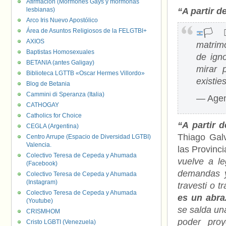
Afirmación (Mormones Gays y mormonas
lesbianas)
“A partir d
Arco Iris Nuevo Apostólico
Área de Asuntos Religiosos de la FELGTBI+
🏳️‍⚧
AXIOS
matrimo
Baptistas Homosexuales
de ign
BETANIA (antes Galigay)
mirar 
Biblioteca LGTTB «Oscar Hermes Villordo»
existie
Blog de Betania
Cammini di Speranza (Italia)
— Agen
CATHOGAY
Catholics for Choice
“A partir 
CEGLA (Argentina)
Thiago Galv
Centro Arrupe (Espacio de Diversidad LGTBI)
Valencia.
las Provinc
Colectivo Teresa de Cepeda y Ahumada
vuelve a le
(Facebook)
demandas y
Colectivo Teresa de Cepeda y Ahumada
(Instagram)
travesti o t
Colectivo Teresa de Cepeda y Ahumada
es un abra
(Youtube)
se salda un
CRISMHOM
poder proy
Cristo LGBTI (Venezuela)