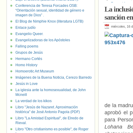
Travesti Argent
Conferencia de Teresa Forcades OSB:
La inclusi
Lucha
,
Gabriel
“Orientación sexual, identidad de género e
Liga LGBTIQ+ d
imagen de Dios” .
sanción e
trans
,
Thiago 
El Blog de Nimphie Knox (literatura LGTB)
miércoles, 16 d
Enlace judío
Evangelio Queer.
Evangelizadoras de los Apóstoles
Falling poems
Grupos de Jesús
Hermano Cortés
Homo History
Homoerotic Art Museum
Imágenes de la Buena Noticia, Cerezo Barredo
Jesús in Love
La iglesia ante la homosexualidad, de John
Mcneill
La verdad de los kikos
de la madru
Libro "Jesús de Nazaret. Aproximación
aprobó el 
histórica" de José Antonio Pagola (PDF)
Libro "La Amistad Espiritual", de Elredo de
para Perso
Rieval.
Lohana Ber
Libro "Otro cristianismo es posible", de Roger