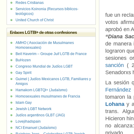
Redes Cristianas
Servicios Koinonia (Recursos bíblicos-
teológicos)
fue un recla
United Church of Christ
votos afirm
aprobó en A
Enlaces LGTBI+ de otras confesiones
“Diana Sa
AMHO ( Asociación de Musulmanes
de manera i
Homosexuales)
lograron qu
Beit Haverim – Groupe Juif LGTB de France
sesiones o
BuHozen
sanción
( 
Congreso Mundial de Judíos LGBT
Senadorxs 
Gay Spirit
Guimel | Judíos Mexicanos LGTB, Familiares y
La sesión 
Amigos
Fernández 
Hamakom LGBTQI+ (Judaísmo)
tomaron la 
Homosexuales musulmanes de Francia
Islam Gay
Lohana
y 
Jewish LGBT Network
trans. Alg
Judíos argentinos GLBT (JAG)
Hicieron hi
Lovejihadspain
no alcanza:
NCI Emanuel (Judaísmo)
privado.