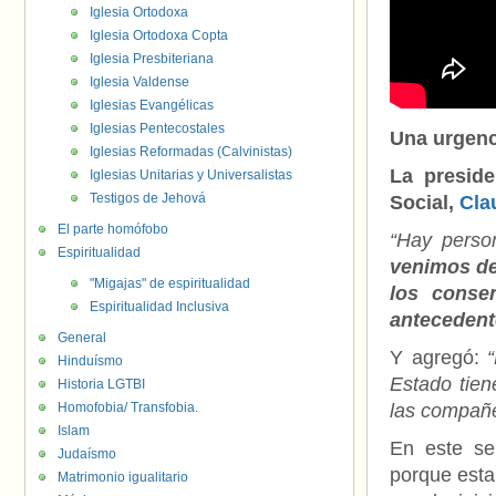
Iglesia Ortodoxa
Iglesia Ortodoxa Copta
Iglesia Presbiteriana
Iglesia Valdense
Iglesias Evangélicas
Iglesias Pentecostales
Una urgenc
Iglesias Reformadas (Calvinistas)
La presid
Iglesias Unitarias y Universalistas
Testigos de Jehová
Social,
Cla
El parte homófobo
“Hay perso
Espiritualidad
venimos de
"Migajas" de espiritualidad
los conse
Espiritualidad Inclusiva
antecedente
General
Y agregó:
Hinduísmo
Estado tien
Historia LGTBI
Homofobia/ Transfobia.
las compañe
Islam
En este se
Judaísmo
porque esta
Matrimonio igualitario