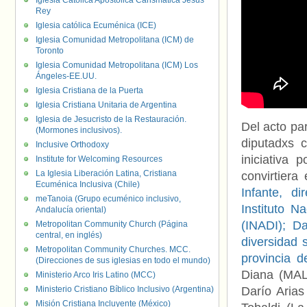
Iglesia Católica Apostólica Carismática Jesús
Rey
Iglesia católica Ecuménica (ICE)
Iglesia Comunidad Metropolitana (ICM) de
Toronto
Iglesia Comunidad Metropolitana (ICM) Los
Ángeles-EE.UU.
Iglesia Cristiana de la Puerta
Iglesia Cristiana Unitaria de Argentina
Iglesia de Jesucristo de la Restauración.
Del acto par
(Mormones inclusivos).
diputadxs 
Inclusive Orthodoxy
iniciativa
Institute for Welcoming Resources
La Iglesia Liberación Latina, Cristiana
convirtiera
Ecuménica Inclusiva (Chile)
Infante, di
meTanoia (Grupo ecuménico inclusivo,
Instituto N
Andalucía oriental)
(INADI); Da
Metropolitan Community Church (Página
central, en inglés)
diversidad 
Metropolitan Community Churches. MCC.
provincia 
(Direcciones de sus iglesias en todo el mundo)
Diana (MAL
Ministerio Arco Iris Latino (MCC)
Ministerio Cristiano Bíblico Inclusivo (Argentina)
Darío Arias
Misión Cristiana Incluyente (México)