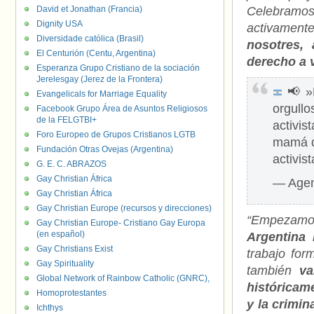
David et Jonathan (Francia)
Celebramo
Dignity USA
activament
Diversidade católica (Brasil)
nosotres, 
El Centurión (Centu, Argentina)
derecho a 
Esperanza Grupo Cristiano de la sociación
Jerelesgay (Jerez de la Frontera)
📢
»
Evangelicals for Marriage Equality
orgullo
Facebook Grupo Área de Asuntos Religiosos
de la FELGTBI+
activi
Foro Europeo de Grupos Cristianos LGTB
mamá de
Fundación Otras Ovejas (Argentina)
activis
G. E. C. ABRAZOS
Gay Christian África
— Agen
Gay Christian África
Gay Christian Europe (recursos y direcciones)
“Empezamos
Gay Christian Europe- Cristiano Gay Europa
(en español)
Argentina 
Gay Christians Exist
trabajo form
Gay Spirituality
también
va
Global Network of Rainbow Catholic (GNRC),
históricame
Homoprotestantes
y la crimin
Ichthys