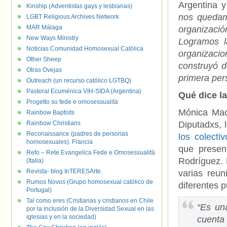
Argentina y
Kinship (Adventistas gays y lesbianas)
nos quedamo
LGBT Religious Archives Network
MAR Málaga
organizació
New Ways Ministry
Logramos l
Noticias Comunidad Homosexual Católica
organizaci
Other Sheep
construyó 
Otras Ovejas
primera per
Outreach (un recurso católico LGTBQ)
Pastoral Ecuménica VIH-SIDA (Argentina)
Qué dice la
Progetto su fede e omosessualità
Mónica Mac
Rainbow Baptists
Rainbow Christians
Diputadxs, 
Reconaissance (padres de personas
los colect
homosexuales). Francia
que presen
Refo – Rete Evangelica Fede e Omosessualità
Rodríguez.
(Italia)
Revista- blog InTERESArte.
varias reun
Rumos Novos (Grupo homosexual católico de
diferentes p
Portugal)
Tal como eres (Cristianas y cristianos en Chile
“Es una
por la inclusión de la Diversidad Sexual en las
iglesias y en la sociedad)
cuenta