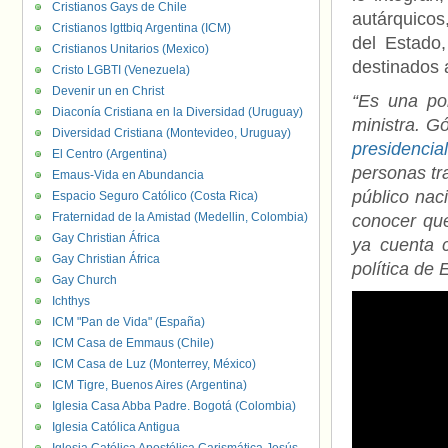
Cristianos Gays de Chile
autárquicos
Cristianos lgttbiq Argentina (ICM)
del Estado
Cristianos Unitarios (Mexico)
destinados a
Cristo LGBTI (Venezuela)
Devenir un en Christ
“Es una pol
Diaconía Cristiana en la Diversidad (Uruguay)
ministra. G
Diversidad Cristiana (Montevideo, Uruguay)
presidencial
El Centro (Argentina)
personas tra
Emaus-Vida en Abundancia
público naci
Espacio Seguro Católico (Costa Rica)
Fraternidad de la Amistad (Medellin, Colombia)
conocer qu
Gay Christian África
ya cuenta 
Gay Christian África
política de 
Gay Church
Ichthys
ICM "Pan de Vida" (España)
ICM Casa de Emmaus (Chile)
ICM Casa de Luz (Monterrey, México)
ICM Tigre, Buenos Aires (Argentina)
Iglesia Casa Abba Padre. Bogotá (Colombia)
Iglesia Católica Antigua