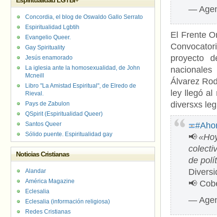
Espiritualidad LGTBI+
— Agen
Concordia, el blog de Oswaldo Gallo Serrato
Espiritualidad Lgbtih
El Frente O
Evangelio Queer.
Convocatori
Gay Spirituality
proyecto d
Jesús enamorado
La iglesia ante la homosexualidad, de John
nacionales
Mcneill
Álvarez Rod
Libro "La Amistad Espiritual", de Elredo de
ley llegó al
Rieval.
diversxs leg
Pays de Zabulon
QSpirit (Espiritualidad Queer)
Santos Queer
#Aho
Sólido puente. Espiritualidad gay
📢
«Hoy
colecti
Noticias Cristianas
de polí
Divers
Alandar
América Magazine
📢 Cob
Eclesalia
— Agen
Eclesalia (información religiosa)
Redes Cristianas