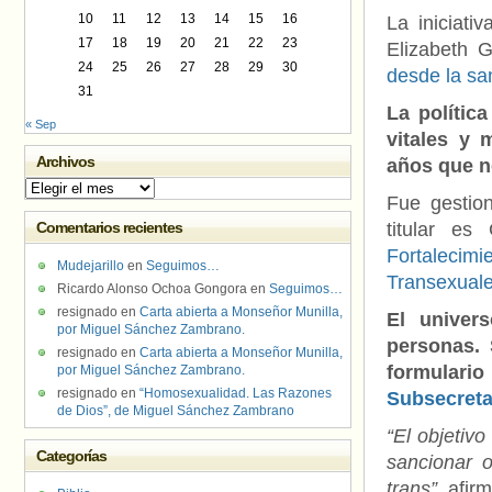
10
11
12
13
14
15
16
La iniciati
17
18
19
20
21
22
23
Elizabeth 
24
25
26
27
28
29
30
desde la sa
31
La polític
« Sep
vitales y 
Archivos
años que n
Archivos
Fue gestion
Comentarios recientes
titular e
Fortaleci
Mudejarillo
en
Seguimos…
Transexual
Ricardo Alonso Ochoa Gongora
en
Seguimos…
resignado
en
Carta abierta a Monseñor Munilla,
El univer
por Miguel Sánchez Zambrano.
personas. 
resignado
en
Carta abierta a Monseñor Munilla,
formulari
por Miguel Sánchez Zambrano.
resignado
en
“Homosexualidad. Las Razones
Subsecretar
de Dios”, de Miguel Sánchez Zambrano
“El objetiv
Categorías
sancionar o
trans”,
afir