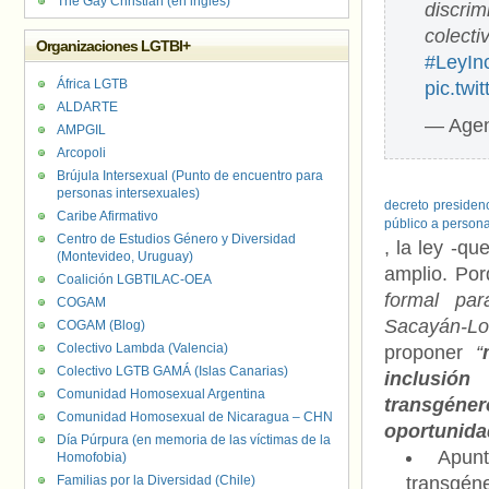
The Gay Christian (en inglés)
discri
colecti
Organizaciones LGTBI+
#LeyIn
África LGTB
pic.tw
ALDARTE
— Agen
AMPGIL
Arcopoli
Brújula Intersexual (Punto de encuentro para
A 
personas intersexuales)
decreto presiden
Caribe Afirmativo
público a persona
Centro de Estudios Género y Diversidad
, la ley -q
(Montevideo, Uruguay)
amplio. Po
Coalición LGBTILAC-OEA
formal par
COGAM
Sacayán-Lo
COGAM (Blog)
Colectivo Lambda (Valencia)
proponer
“
Colectivo LGTB GAMÁ (Islas Canarias)
inclusión
Comunidad Homosexual Argentina
transgén
Comunidad Homosexual de Nicaragua – CHN
oportunidad
Día Púrpura (en memoria de las víctimas de la
Apunt
Homofobia)
Familias por la Diversidad (Chile)
transgéne