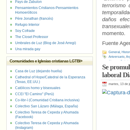
Pays de Zabulon
terrorismo
Pensamientos Cristianos-Pensamientos
temporalida
Homoeróticos
Père Jonathan (francés)
daños efec
Refugio Interior
transexuale
Soy Cofrade
momento.
The Closet Professor
Fuente Age
Umbrales de Luz (Blog de José Arregi)
Una mirada gay
General
,
Histo
Aniversario
,
Ar
Comunidades e Iglesias cristianas LGTBI+
Alcorta
,
Gabrie
Se promulg
Argentina
,
Pens
Casa de Luz (dejando huella)
laboral D
Cathedral of Hope/Catedral de la Esperanza
(Texas, EE.UU.)
martes, 13 de j
Católicos homo y bisexuales
CCEI "El Camino" (Perú)
Co-libr-í (Comunidad Cristiana inclusiva)
Colectivo San Lázaro (Málaga, España)
Colectivo Teresa de Cepeda y Ahumada
(Facebook)
Colectivo Teresa de Cepeda y Ahumada
(Instagram)