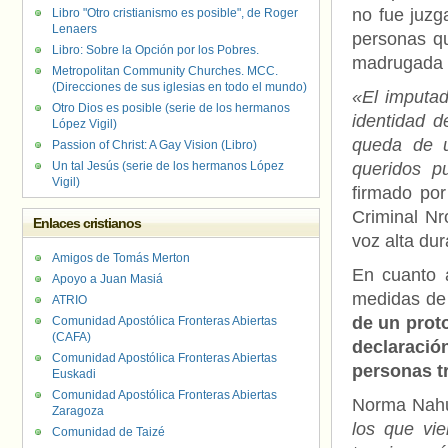
no fue juzg
Libro "Otro cristianismo es posible", de Roger
Lenaers
personas qu
Libro: Sobre la Opción por los Pobres.
madrugada 
Metropolitan Community Churches. MCC.
(Direcciones de sus iglesias en todo el mundo)
«El imputad
Otro Dios es posible (serie de los hermanos
identidad d
López Vigil)
queda de 
Passion of Christ: A Gay Vision (Libro)
Un tal Jesús (serie de los hermanos López
queridos p
Vigil)
firmado por
Criminal Nr
Enlaces cristianos
voz alta du
Amigos de Tomás Merton
En cuanto a
Apoyo a Juan Masiá
medidas de 
ATRIO
de un prot
Comunidad Apostólica Fronteras Abiertas
(CAFA)
declaración
Comunidad Apostólica Fronteras Abiertas
personas tr
Euskadi
Comunidad Apostólica Fronteras Abiertas
Norma Nahu
Zaragoza
los que vi
Comunidad de Taizé