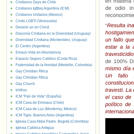
en materia 
Cristianos Gays de Chile
de odio in
Cristianos lgttbiq Argentina (ICM)
reconocimie
Cristianos Unitarios (Mexico)
Cristo LGBTI (Venezuela)
“
Resulta in
Devenir un en Christ
hostigamien
Diaconía Cristiana en la Diversidad (Uruguay)
un fallo qu
Diversidad Cristiana (Montevideo, Uruguay)
El Centro (Argentina)
estar a la 
Emaus-Vida en Abundancia
travesticidi
Espacio Seguro Católico (Costa Rica)
de 100% Di
Fraternidad de la Amistad (Medellin, Colombia)
mismo día e
Gay Christian África
Un fallo 
Gay Christian África
constitucion
Gay Church
travesti. La
Ichthys
ICM "Pan de Vida" (España)
el caso de 
ICM Casa de Emmaus (Chile)
político de
ICM Casa de Luz (Monterrey, México)
internacion
ICM Tigre, Buenos Aires (Argentina)
Iglesia Casa Abba Padre. Bogotá (Colombia)
Iglesia Católica Antigua