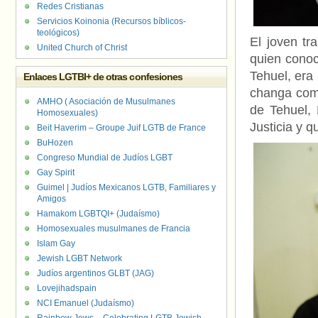
Redes Cristianas
Servicios Koinonia (Recursos bíblicos-
teológicos)
El joven tr
United Church of Christ
quien conoc
Tehuel, era
Enlaces LGTBI+ de otras confesiones
changa como
AMHO ( Asociación de Musulmanes
de Tehuel,
Homosexuales)
Justicia y q
Beit Haverim – Groupe Juif LGTB de France
BuHozen
Congreso Mundial de Judíos LGBT
Gay Spirit
Guimel | Judíos Mexicanos LGTB, Familiares y
Amigos
Hamakom LGBTQI+ (Judaísmo)
Homosexuales musulmanes de Francia
Islam Gay
Jewish LGBT Network
Judíos argentinos GLBT (JAG)
Lovejihadspain
NCI Emanuel (Judaísmo)