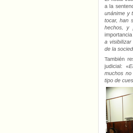
a la sentenc
unánime y t
tocar, han 
hechos, y 
importancia
a visibiliz
de la socie
También res
judicial: «
E
muchos no 
tipo de cues