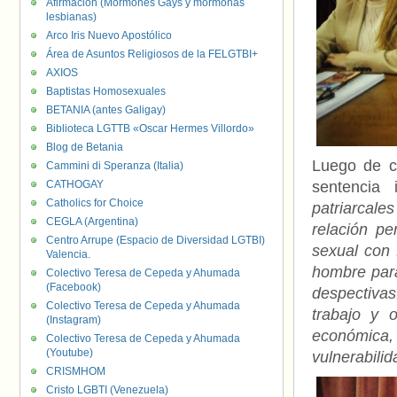
Afirmación (Mormones Gays y mormonas
lesbianas)
Arco Iris Nuevo Apostólico
Área de Asuntos Religiosos de la FELGTBI+
AXIOS
Baptistas Homosexuales
BETANIA (antes Galigay)
Biblioteca LGTTB «Oscar Hermes Villordo»
Blog de Betania
Luego de ci
Cammini di Speranza (Italia)
CATHOGAY
sentencia 
Catholics for Choice
patriarcale
CEGLA (Argentina)
relación pe
Centro Arrupe (Espacio de Diversidad LGTBI)
sexual con 
Valencia.
hombre par
Colectivo Teresa de Cepeda y Ahumada
(Facebook)
despectiva
Colectivo Teresa de Cepeda y Ahumada
trabajo y 
(Instagram)
económica, 
Colectivo Teresa de Cepeda y Ahumada
(Youtube)
vulnerabilid
CRISMHOM
Cristo LGBTI (Venezuela)