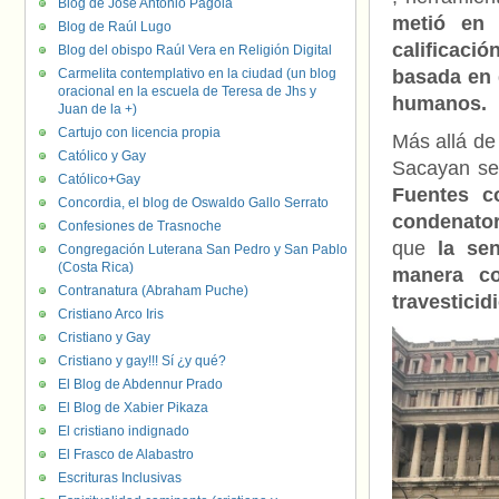
Blog de José Antonio Pagola
metió en 
Blog de Raúl Lugo
calificació
Blog del obispo Raúl Vera en Religión Digital
Carmelita contemplativo en la ciudad (un blog
basada en 
oracional en la escuela de Teresa de Jhs y
humanos.
Juan de la +)
Cartujo con licencia propia
Más allá de 
Católico y Gay
Sacayan se 
Católico+Gay
Fuentes c
Concordia, el blog de Oswaldo Gallo Serrato
condenator
Confesiones de Trasnoche
que
la sent
Congregación Luterana San Pedro y San Pablo
(Costa Rica)
manera co
Contranatura (Abraham Puche)
travesticid
Cristiano Arco Iris
Cristiano y Gay
Cristiano y gay!!! Sí ¿y qué?
El Blog de Abdennur Prado
El Blog de Xabier Pikaza
El cristiano indignado
El Frasco de Alabastro
Escrituras Inclusivas