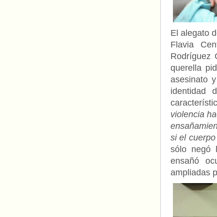
El alegato 
Flavia Cen
Rodríguez G
querella pi
asesinato y
identidad 
caracterís
violencia h
ensañamient
si el cuerp
sólo negó 
ensañó ocu
ampliadas po