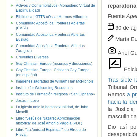
reparatoria
Activos y Contemplativos (Monasterio Virtual de
Espiritualidad)
Fuente
Age
Biblioteca LGTTB «Oscar Hermes Villordo»
Comunidad Apostólica Fronteras Abiertas
30 de ag
(CAFA)
Comunidad Apostólica Fronteras Abiertas
María E
Euskadi
Comunidad Apostólica Fronteras Abiertas
Zaragoza
Ariel Gu
Creyentes Diverses
Gay Christian Europe (recursos y direcciones)
Edici
Gay Christian Europe- Cristiano Gay Europa
(en español)
Tras siete 
Imágenes sagradas de William Hart McNichols
Tribunal Or
Institute for Welcoming Resources
Ramos
a pr
Instituto de Formación religiosa «San Cipriano»
Jesús in Love
hacia la id
La iglesia ante la homosexualidad, de John
la Justicia
Mcneill
masculinida
Libro "Jesús de Nazaret. Aproximación
histórica" de José Antonio Pagola (PDF)
Dio así po
Libro "La Amistad Espiritual", de Elredo de
desaparició
Rieval.