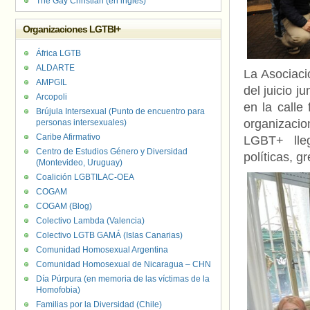
The Gay Christian (en inglés)
Organizaciones LGTBI+
África LGTB
ALDARTE
La Asociaci
AMPGIL
del juicio 
Arcopoli
en la calle
Brújula Intersexual (Punto de encuentro para
organizacio
personas intersexuales)
Caribe Afirmativo
LGBT+ lleg
Centro de Estudios Género y Diversidad
políticas, g
(Montevideo, Uruguay)
Coalición LGBTILAC-OEA
COGAM
COGAM (Blog)
Colectivo Lambda (Valencia)
Colectivo LGTB GAMÁ (Islas Canarias)
Comunidad Homosexual Argentina
Comunidad Homosexual de Nicaragua – CHN
Día Púrpura (en memoria de las víctimas de la
Homofobia)
Familias por la Diversidad (Chile)