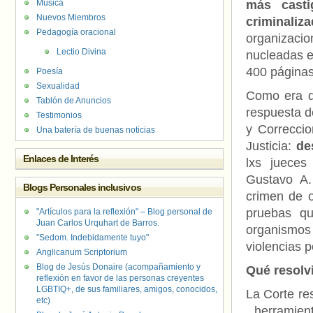
Música
más casti
Nuevos Miembros
criminaliz
Pedagogía oracional
organizac
Lectio Divina
nucleadas e
400 páginas
Poesía
Sexualidad
Como era de
Tablón de Anuncios
respuesta d
Testimonios
y Correccio
Una batería de buenas noticias
Justicia:
de
Enlaces de Interés
lxs jueces
Gustavo A.
Blogs Personales inclusivos
crimen de o
pruebas q
"Artículos para la reflexión" – Blog personal de
Juan Carlos Urquhart de Barros.
organismos
"Sedom. Indebidamente tuyo"
violencias p
Anglicanum Scriptorium
Blog de Jesús Donaire (acompañamiento y
Qué resolv
reflexión en favor de las personas creyentes
LGBTIQ+, de sus familiares, amigos, conocidos,
La Corte res
etc)
, herramient