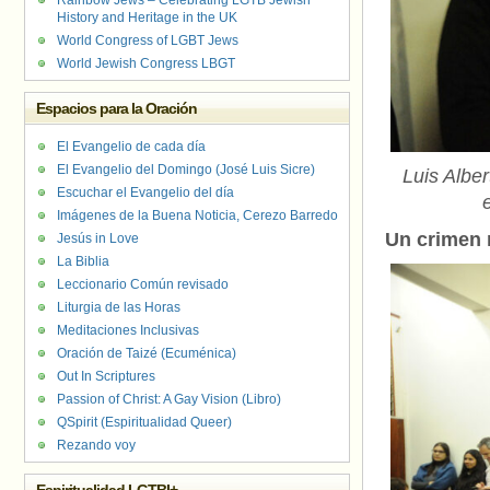
Rainbow Jews – Celebrating LGTB Jewish
History and Heritage in the UK
World Congress of LGBT Jews
World Jewish Congress LBGT
Espacios para la Oración
El Evangelio de cada día
El Evangelio del Domingo (José Luis Sicre)
Luis Albe
Escuchar el Evangelio del día
Imágenes de la Buena Noticia, Cerezo Barredo
Un crimen 
Jesús in Love
La Biblia
Leccionario Común revisado
Liturgia de las Horas
Meditaciones Inclusivas
Oración de Taizé (Ecuménica)
Out In Scriptures
Passion of Christ: A Gay Vision (Libro)
QSpirit (Espiritualidad Queer)
Rezando voy