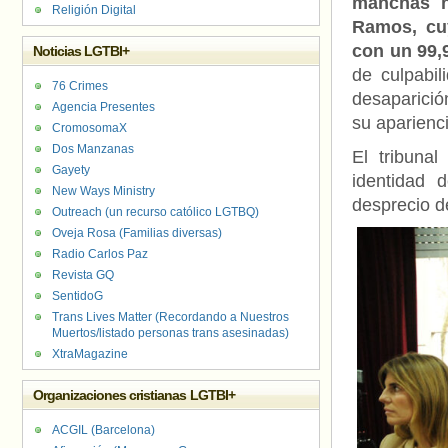
manchas h
Religión Digital
Ramos, cu
con un 99,
Noticias LGTBI+
de culpabi
76 Crimes
desaparició
Agencia Presentes
su aparienci
CromosomaX
Dos Manzanas
El tribuna
Gayety
identidad 
New Ways Ministry
desprecio d
Outreach (un recurso católico LGTBQ)
Oveja Rosa (Familias diversas)
Radio Carlos Paz
Revista GQ
SentidoG
Trans Lives Matter (Recordando a Nuestros
Muertos/listado personas trans asesinadas)
XtraMagazine
Organizaciones cristianas LGTBI+
ACGIL (Barcelona)