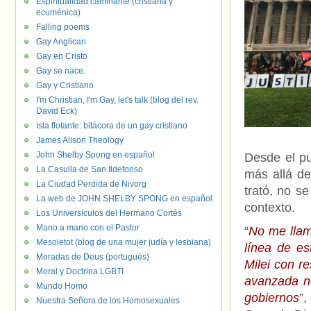
Espiritualidad caminante (cristiana y
ecuménica)
Falling poems
Gay Anglican
Gay en Cristo
Gay se nace.
Gay y Cristiano
I'm Christian, I'm Gay, let's talk (blog del rev.
David Eck)
Isla flotante: bitácora de un gay cristiano
James Alison Theology
John Shelby Spong en español
Desde el pu
La Casulla de San Ildefonso
más allá de
La Ciudad Perdida de Nivorg
trató, no s
La web de JOHN SHELBY SPONG en español
contexto.
Los Universículos del Hermano Cortés
Mano a mano con el Pastor
“
No me llam
Mesoletot (blog de una mujer judía y lesbiana)
línea de es
Moradas de Deus (portugués)
Milei con r
Moral y Doctrina LGBTI
avanzada ne
Mundo Homo
gobiernos
”,
Nuestra Señora de los Homosexuales