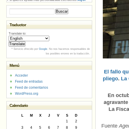
Buscar:
Traductor
Translate to:
* Servicio ofrecido por
Google
. No nos hacemos responsables de
los posibles errores en la traducción.
Menú
El fallo q
Acceder
pliego
.
La 
Feed de entradas
Feed de comentarios
WordPress.org
En octub
agravante
Calendario
La Fisca
L
M
X
J
V
S
D
1
2
Fuente
Age
3
4
5
6
7
8
9