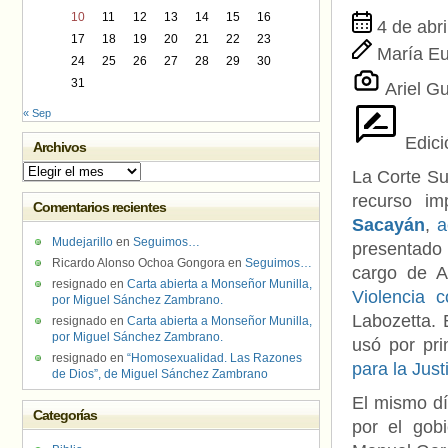
10
11
12
13
14
15
16
4 de abri
17
18
19
20
21
22
23
María E
24
25
26
27
28
29
30
31
Ariel Gu
« Sep
Edici
Archivos
Archivos
La Corte Su
recurso im
Comentarios recientes
Sacayán
,
a
Mudejarillo
en
Seguimos…
presentado 
Ricardo Alonso Ochoa Gongora
en
Seguimos…
cargo de 
resignado
en
Carta abierta a Monseñor Munilla,
Violencia c
por Miguel Sánchez Zambrano.
Labozetta. E
resignado
en
Carta abierta a Monseñor Munilla,
por Miguel Sánchez Zambrano.
usó por pri
resignado
en
“Homosexualidad. Las Razones
para la Just
de Dios”, de Miguel Sánchez Zambrano
El mismo dí
Categorías
por el gobi