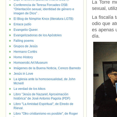
La Torre mo
Conferencia de Teresa Forcades OSB:
sexual, uti
“Orientación sexual, identidad de género e
imagen de Dios” .
La fiscalía
El Blog de Nimphie Knox (literatura LGTB)
odio que at
Enlace judío
es apenas u
Evangelio Queer.
Evangelizadoras de los Apóstoles
día.
Falling poems
Grupos de Jesús
Hermano Cortés
Homo History
Homoerotic Art Museum
Imágenes de la Buena Noticia, Cerezo Barredo
Jesús in Love
La iglesia ante la homosexualidad, de John
Mcneill
La verdad de los kikos
Libro "Jesús de Nazaret. Aproximación
histórica" de José Antonio Pagola (PDF)
Libro "La Amistad Espiritual", de Elredo de
Rieval.
Libro "Otro cristianismo es posible", de Roger