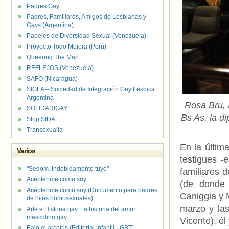
Padres Gay
Padres, Familiares, Amigos de Lesbianas y
Gays (Argentina)
Papeles de Diversidad Sexual (Venezuela)
Proyecto Todo Mejora (Perú)
Queering The Map
REFLEJOS (Venezuela)
SAFO (Nicaragua)
SIGLA – Sociedad de Integración Gay Lésbica
Argentina
Rosa Bru, 
SOLIDARIGAY
Bs As, la d
Stop SIDA
Transexualia
En la últim
Varios
testigues -
"Sedom. Indebidamente tuyo"
familiares 
Acéptenme como soy
(de donde 
Acéptenme como soy (Documento para padres
Caniggia y 
de hijos homosexuales)
marzo y la
Arte e Historia gay. La historia del amor
masculino gay.
Vicente), é
Bajo el arcoíris (Editorial infantil LGBT).