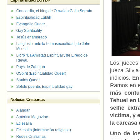
Espiritualidad LGTBI+
Concordia, el blog de Oswaldo Gallo Serrato
Espiritualidad Lgbtih
Evangelio Queer.
Gay Spirituality
Jesús enamorado
La iglesia ante la homosexualidad, de John
Mcneill
Libro "La Amistad Espiritual", de Elredo de
Rieval.
Los jueces
Pays de Zabulon
jueza Silvi
QSpirit (Espiritualidad Queer)
indicios. En
Santos Queer
Ramos en el
Sólido puente. Espiritualidad gay
más contun
Noticias Cristianas
Tehuel en 
selfie ext
Alandar
víctima, y 
América Magazine
la carcasa
Eclesalia
Eclesalia (información religiosa)
Uno de los
Redes Cristianas