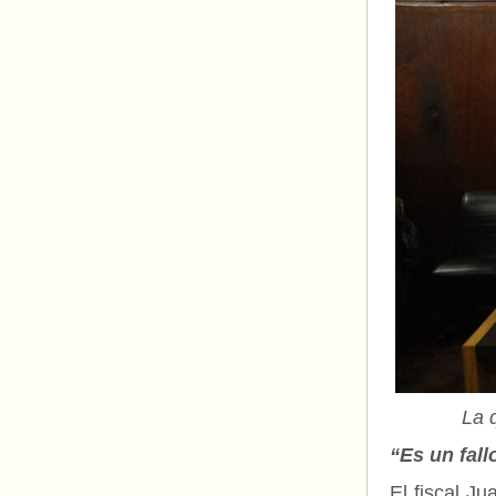
La 
“Es un fallo
El fiscal J