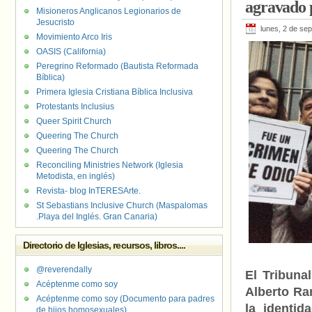
agravado p
Mariela Laboze
Misioneros Anglicanos Legionarios de
Travesticidio
,
U
Jesucristo
lunes, 2 de se
Movimiento Arco Iris
OASIS (California)
Peregrino Reformado (Bautista Reformada
Bíblica)
Primera Iglesia Cristiana Bíblica Inclusiva
Protestants Inclusius
Queer Spirit Church
Queering The Church
Queering The Church
Reconciling Ministries Network (Iglesia
Metodista, en inglés)
Revista- blog InTERESArte.
St Sebastians Inclusive Church (Maspalomas
.Playa del Inglés. Gran Canaria)
Directorio de Iglesias, recursos, libros....
@reverendally
El Tribuna
Acéptenme como soy
Alberto Ra
Acéptenme como soy (Documento para padres
la identi
de hijos homosexuales)