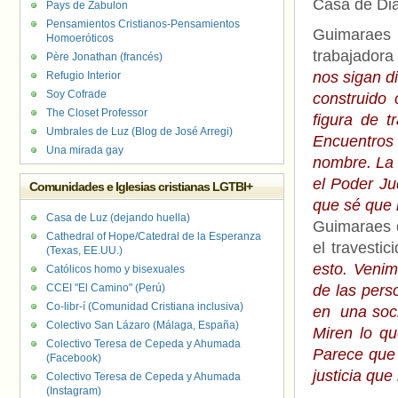
Casa de Di
Pays de Zabulon
Pensamientos Cristianos-Pensamientos
Guimaraes 
Homoeróticos
trabajadora 
Père Jonathan (francés)
nos sigan d
Refugio Interior
Soy Cofrade
construido
The Closet Professor
figura de t
Umbrales de Luz (Blog de José Arregi)
Encuentros
Una mirada gay
nombre. La 
el Poder Ju
Comunidades e Iglesias cristianas LGTBI+
que sé que 
Casa de Luz (dejando huella)
Guimaraes d
Cathedral of Hope/Catedral de la Esperanza
el travestic
(Texas, EE.UU.)
esto. Venim
Católicos homo y bisexuales
CCEI "El Camino" (Perú)
de las pers
Co-libr-í (Comunidad Cristiana inclusiva)
en una soci
Colectivo San Lázaro (Málaga, España)
Miren lo q
Colectivo Teresa de Cepeda y Ahumada
Parece que 
(Facebook)
justicia que
Colectivo Teresa de Cepeda y Ahumada
(Instagram)