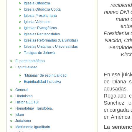
Iglesia Ortodoxa
recibien
Iglesia Ortodoxa Copta
nuevo DNI d
Iglesia Presbiteriana
mano d
Iglesia Valdense
ento
Iglesias Evangélicas
Presidenta 
Iglesias Pentecostales
Nación, Cri
Iglesias Reformadas (Calvinistas)
Iglesias Unitarias y Universalistas
Fernánde
Testigos de Jehová
Kirc
El parte homófobo
Espiritualidad
En ese juic
"Migajas" de espiritualidad
de Diana s
Espiritualidad Inclusiva
acusadas.
General
Regalado c
Hinduísmo
Sanchez e
Historia LGTBI
Homofobia/ Transfobia.
encargada d
Islam
en América 
Judaísmo
La sentenc
Matrimonio igualitario