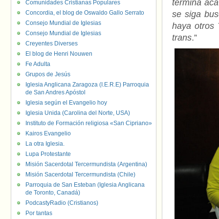
termina acá
Comunidades Cristianas Populares
Concordia, el blog de Oswaldo Gallo Serrato
se siga bu
Consejo Mundial de Iglesias
haya otros 
Consejo Mundial de Iglesias
trans
.”
Creyentes Diverses
El blog de Henri Nouwen
Fe Adulta
Grupos de Jesús
Iglesia Anglicana Zaragoza (I.E.R.E) Parroquia
de San Andres Apóstol
Iglesia según el Evangelio hoy
Iglesia Unida (Carolina del Norte, USA)
Instituto de Formación religiosa «San Cipriano»
Kairos Evangelio
La otra Iglesia.
Lupa Protestante
Misión Sacerdotal Tercermundista (Argentina)
Misión Sacerdotal Tercermundista (Chile)
Parroquia de San Esteban (Iglesia Anglicana
de Toronto, Canadá)
PodcastyRadio (Cristianos)
Por tantas