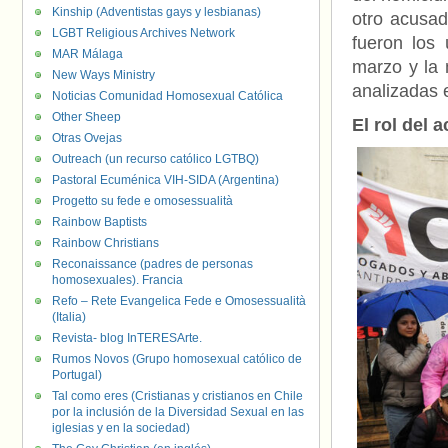
Kinship (Adventistas gays y lesbianas)
otro acusad
LGBT Religious Archives Network
fueron los
MAR Málaga
marzo y la
New Ways Ministry
analizadas e
Noticias Comunidad Homosexual Católica
Other Sheep
El rol del 
Otras Ovejas
Outreach (un recurso católico LGTBQ)
Pastoral Ecuménica VIH-SIDA (Argentina)
Progetto su fede e omosessualità
Rainbow Baptists
Rainbow Christians
Reconaissance (padres de personas
homosexuales). Francia
Refo – Rete Evangelica Fede e Omosessualità
(Italia)
Revista- blog InTERESArte.
Rumos Novos (Grupo homosexual católico de
Portugal)
Tal como eres (Cristianas y cristianos en Chile
por la inclusión de la Diversidad Sexual en las
iglesias y en la sociedad)