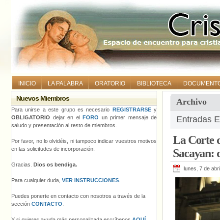
INICIO
LA PALABRA
ORATORIO
BIBLIOTECA
DOCUMENT
Nuevos Miembros
Archivo
Para unirse a este grupo es necesario
REGISTRARSE
y
OBLIGATORIO
dejar en el
FORO
un primer mensaje de
Entradas E
saludo y presentación al resto de miembros.
La Corte d
Por favor, no lo olvidéis, ni tampoco indicar vuestros motivos
en las solicitudes de incorporación.
Sacayan: 
Gracias.
Dios os bendiga.
lunes, 7 de abr
Para cualquier duda,
VER INSTRUCCIONES
.
Puedes ponerte en contacto con nosotros a través de la
sección
CONTACTO
.
Y si quieres ayuda más personalizada escríbenos
AQUÍ