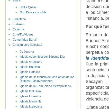
Manuel Garc
Biblia
decisión qu
Biblia Queer
a los críme
Otro Dios es posible
instancia, p
Biblioteca
Budismo
Por qué fue
Caverna
En junio de
Cine/TV/Videos
Comunidad Bahá'í
Buenos Aire
Cristianismo (Iglesias)
Bloch) con
Cuáqueros
perpetua 
Iglesia Adventista del Séptimo Día
la identid
Iglesia Anglicana
Fue la prim
Iglesia Bautista
sentencia ju
Iglesia Católica
la Justicia
Iglesia de Jesucristo de los Santos de los
Sacayan –
Últimos Días (Mormones)
Iglesia de la Comunidad Metropolitana
organizacio
Iglesia Inclusiva
especificid
Iglesia Luterana
violencia de
Iglesia Menonita
Iglesia Metodista
Diana Saca