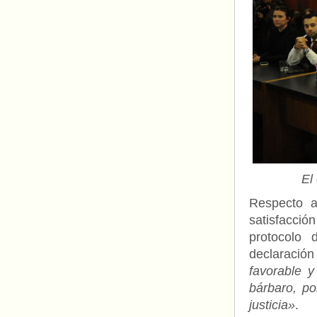
El
Respecto a 
satisfacció
protocolo
declaració
favorable 
bárbaro, po
justicia»
.