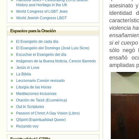
Rainbow Jews – Celebrating LGTB Jewish
asesinato y
History and Heritage in the UK
World Congress of LGBT Jews
identidad 
World Jewish Congress LBGT
caracterís
violencia h
Espacios para la Oración
ensañamient
El Evangelio de cada día
si el cuerp
El Evangelio del Domingo (José Luis Sicre)
sólo negó 
Escuchar el Evangelio del día
ensañó ocu
Imágenes de la Buena Noticia, Cerezo Barredo
ampliadas po
Jesús in Love
La Biblia
Leccionario Común revisado
Liturgia de las Horas
Meditaciones Inclusivas
Oración de Taizé (Ecuménica)
Out In Scriptures
Passion of Christ: A Gay Vision (Libro)
QSpirit (Espiritualidad Queer)
Rezando voy