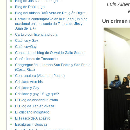
Blog de José Antonio Pagola
Luis Albe
Blog de Raúl Lugo
Blog del obispo Raúl Vera en Religión Digital
Carmelita contemplativo en la ciudad (un blog
Un crimen 
oracional en la escuela de Teresa de Jhs y
Juan de la +)
Cartujo con licencia propia
Católico y Gay
Católico+Gay
Concordia, el blog de Oswaldo Gallo Serrato
Confesiones de Trasnoche
Congregación Luterana San Pedro y San Pablo
(Costa Rica)
Contranatura (Abraham Puche)
Cristiano Arco Iris
Cristiano y Gay
Cristiano y gay!!! Sí ¿y qué?
El Blog de Abdennur Prado
El Blog de Xabier Pikaza
El cristiano indignado
El Frasco de Alabastro
Escrituras Inclusivas