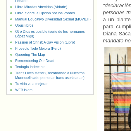
Lenaers
“declaració
Libro Miradas Atrevidas (Aldarte)
personas tra
Libro: Sobre la Opción por los Pobres.
a un plante
Manual Educativo Diversidad Sexual (MOVILH)
Opus libros
para cumpli
Otro Dios es posible (serie de los hermanos
Diana Saca
López Vigil)
mandato no
Passion of Christ: A Gay Vision (Libro)
Proyecto Todo Mejora (Perú)
Queering The Map
Remembering Our Dead
Teología Indecente
Trans Lives Matter (Recordando a Nuestros
Muertos/listado personas trans asesinadas)
Tu vida va a mejorar
WEB Islam