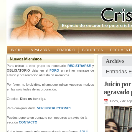
INICIO
LA PALABRA
ORATORIO
BIBLIOTECA
DOCUMENT
Nuevos Miembros
Archivo
Para unirse a este grupo es necesario
REGISTRARSE
y
OBLIGATORIO
dejar en el
FORO
un primer mensaje de
Entradas E
saludo y presentación al resto de miembros.
Juicio por
Por favor, no lo olvidéis, ni tampoco indicar vuestros motivos
en las solicitudes de incorporación.
agravado p
Gracias.
Dios os bendiga.
lunes, 2 de se
Para cualquier duda,
VER INSTRUCCIONES
.
Puedes ponerte en contacto con nosotros a través de la
sección
CONTACTO
.
Y si quieres ayuda más personalizada escríbenos
AQUÍ