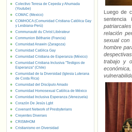
Colectivo Teresa de Cepeda y Ahumada
(Youtube)
Luego de ci
COMAC (Mexico)
sentencia 
COMHOCA (Comunidad Cristiana Católica Gay
patriarcale
y Lesbiana-Perú)
Communauté du Christ Libérateur
relación pe
Communion Béthanie (Francia)
sexual con 
Comunidad Anawin (Zaragoza)
hombre par
Comunidad Católica Gay
despectiva
Comunidad Cristiana de Esperanza (México)
trabajo y 
Comunidad Cristiana Inclusiva "Testigos de
Esperanza" (Chile)
económica, 
Comunidad de la Diversidad (Iglesia Luterana
vulnerabilid
de Costa Rica)
Comunidad del Discípulo Amado
Comunidad Homosexual Católica de México
Comunidad Inclusiva Esperanza (Venezuela)
Corazón De Jesús Lgbt
Covenant Network of Presbyterians
Creyentes Diverses
CRISMHOM
Cristianismo en Diversidad