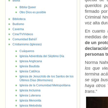
Biblia
queridos p
Biblia Queer
firmado por
Otro Dios es posible
Criminal Nr
Biblioteca
voz alta du
Budismo
Caverna
En cuanto a
Cine/TV/Videos
medidas de 
Comunidad Bahá'í
de un prot
Cristianismo (Iglesias)
declaración
Cuáqueros
personas tr
Iglesia Adventista del Séptimo Día
Iglesia Anglicana
Norma Nahu
Iglesia Bautista
los que vi
Iglesia Católica
termina acá
Iglesia de Jesucristo de los Santos de los
se siga bu
Últimos Días (Mormones)
haya otros 
Iglesia de la Comunidad Metropolitana
Iglesia Inclusiva
trans
.”
Iglesia Luterana
Iglesia Menonita
Iglesia Metodista