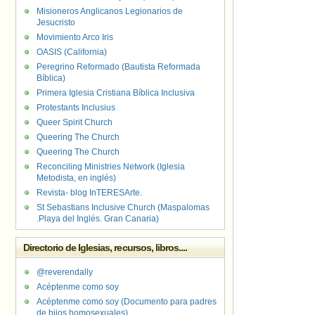
Misioneros Anglicanos Legionarios de
Jesucristo
Movimiento Arco Iris
OASIS (California)
Peregrino Reformado (Bautista Reformada
Bíblica)
Primera Iglesia Cristiana Bíblica Inclusiva
Protestants Inclusius
Queer Spirit Church
Queering The Church
Queering The Church
Reconciling Ministries Network (Iglesia
Metodista, en inglés)
Revista- blog InTERESArte.
St Sebastians Inclusive Church (Maspalomas
.Playa del Inglés. Gran Canaria)
Directorio de Iglesias, recursos, libros....
@reverendally
Acéptenme como soy
Acéptenme como soy (Documento para padres
de hijos homosexuales)