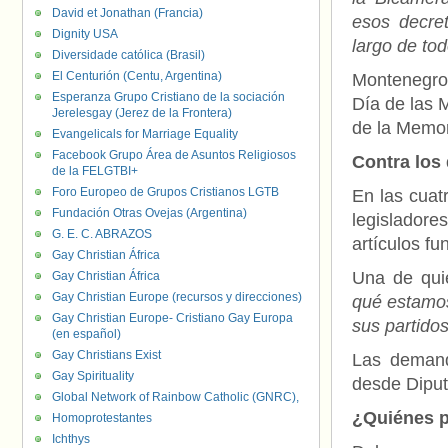
David et Jonathan (Francia)
esos decret
Dignity USA
largo de tod
Diversidade católica (Brasil)
El Centurión (Centu, Argentina)
Montenegro,
Esperanza Grupo Cristiano de la sociación
Día de las 
Jerelesgay (Jerez de la Frontera)
de la Memori
Evangelicals for Marriage Equality
Facebook Grupo Área de Asuntos Religiosos
Contra los
de la FELGTBI+
Foro Europeo de Grupos Cristianos LGTB
En las cuat
Fundación Otras Ovejas (Argentina)
legisladore
G. E. C. ABRAZOS
artículos f
Gay Christian África
Una de quie
Gay Christian África
Gay Christian Europe (recursos y direcciones)
qué estamos
Gay Christian Europe- Cristiano Gay Europa
sus partido
(en español)
Gay Christians Exist
Las demand
Gay Spirituality
desde Diput
Global Network of Rainbow Catholic (GNRC),
¿Quiénes p
Homoprotestantes
Ichthys