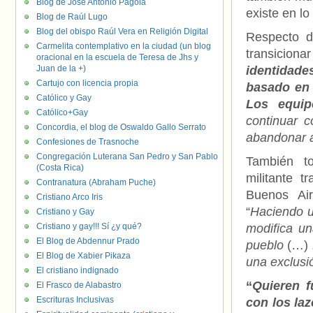
Blog de José Antonio Pagola
existe en l
Blog de Raúl Lugo
Blog del obispo Raúl Vera en Religión Digital
Respecto de
Carmelita contemplativo en la ciudad (un blog
transicionar
oracional en la escuela de Teresa de Jhs y
Juan de la +)
identidade
Cartujo con licencia propia
basado en 
Católico y Gay
Los equip
Católico+Gay
continuar c
Concordia, el blog de Oswaldo Gallo Serrato
abandonar a
Confesiones de Trasnoche
Congregación Luterana San Pedro y San Pablo
También to
(Costa Rica)
militante t
Contranatura (Abraham Puche)
Buenos Air
Cristiano Arco Iris
“
Haciendo u
Cristiano y Gay
Cristiano y gay!!! Sí ¿y qué?
modifica un
El Blog de Abdennur Prado
pueblo
(…)
El Blog de Xabier Pikaza
una exclusi
El cristiano indignado
“
Quieren f
El Frasco de Alabastro
Escrituras Inclusivas
con los la