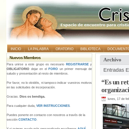
INICIO
LA PALABRA
ORATORIO
BIBLIOTECA
DOCUMENT
Nuevos Miembros
Archivo
Para unirse a este grupo es necesario
REGISTRARSE
y
OBLIGATORIO
dejar en el
FORO
un primer mensaje de
Entradas E
saludo y presentación al resto de miembros.
“Es un ret
Por favor, no lo olvidéis, ni tampoco indicar vuestros motivos
en las solicitudes de incorporación.
organizac
Gracias.
Dios os bendiga.
lunes, 17 de f
Para cualquier duda,
VER INSTRUCCIONES
.
Puedes ponerte en contacto con nosotros a través de la
sección
CONTACTO
.
Y si quieres ayuda más personalizada escríbenos
AQUÍ