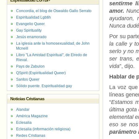
Espiritualidad LGTBI+
sentirme li
amor.
Nunca
Concordia, el blog de Oswaldo Gallo Serrato
Espiritualidad Lgbtih
ayudaron,
Evangelio Queer.
Nunca dudé
Gay Spirituality
Por su parte
Jesús enamorado
la calle y 
La iglesia ante la homosexualidad, de John
Mcneill
serlo y no m
Libro "La Amistad Espiritual", de Elredo de
ser trans, 
Rieval.
vida
”, dijo.
Pays de Zabulon
QSpirit (Espiritualidad Queer)
Hablar de p
Santos Queer
Sólido puente. Espiritualidad gay
La voz que 
líneas gene
Noticias Cristianas
“
Estamos mu
última gota
Alandar
América Magazine
elemental e
Eclesalia
eso se nos 
Eclesalia (información religiosa)
parámetro 
Redes Cristianas