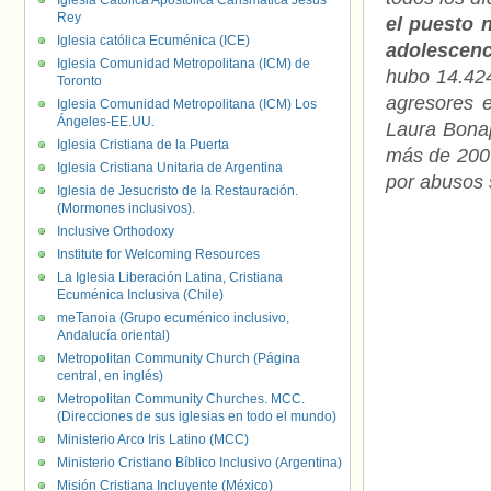
Iglesia Católica Apostólica Carismática Jesús
Rey
el puesto 
Iglesia católica Ecuménica (ICE)
adolescen
Iglesia Comunidad Metropolitana (ICM) de
hubo 14.424
Toronto
agresores e
Iglesia Comunidad Metropolitana (ICM) Los
Ángeles-EE.UU.
Laura Bonap
Iglesia Cristiana de la Puerta
más de 200 
Iglesia Cristiana Unitaria de Argentina
por abusos 
Iglesia de Jesucristo de la Restauración.
(Mormones inclusivos).
Inclusive Orthodoxy
Institute for Welcoming Resources
La Iglesia Liberación Latina, Cristiana
Ecuménica Inclusiva (Chile)
meTanoia (Grupo ecuménico inclusivo,
Andalucía oriental)
Metropolitan Community Church (Página
central, en inglés)
Metropolitan Community Churches. MCC.
(Direcciones de sus iglesias en todo el mundo)
Ministerio Arco Iris Latino (MCC)
Ministerio Cristiano Bíblico Inclusivo (Argentina)
Misión Cristiana Incluyente (México)