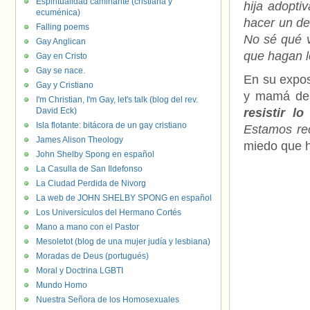
Espiritualidad caminante (cristiana y
hija adopti
ecuménica)
hacer un de
Falling poems
No sé qué v
Gay Anglican
que hagan l
Gay en Cristo
Gay se nace.
En su expos
Gay y Cristiano
y mamá de
I'm Christian, I'm Gay, let's talk (blog del rev.
David Eck)
resistir l
Isla flotante: bitácora de un gay cristiano
Estamos re
James Alison Theology
miedo que ha
John Shelby Spong en español
La Casulla de San Ildefonso
La Ciudad Perdida de Nivorg
La web de JOHN SHELBY SPONG en español
Los Universículos del Hermano Cortés
Mano a mano con el Pastor
Mesoletot (blog de una mujer judía y lesbiana)
Moradas de Deus (portugués)
Moral y Doctrina LGBTI
Mundo Homo
Nuestra Señora de los Homosexuales