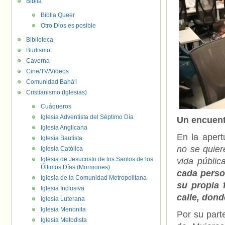
Biblia
Biblia Queer
Otro Dios es posible
Biblioteca
Budismo
Caverna
Cine/TV/Videos
Comunidad Bahá'í
Cristianismo (Iglesias)
Cuáqueros
Iglesia Adventista del Séptimo Día
Un encuent
Iglesia Anglicana
En la apert
Iglesia Bautista
no se quier
Iglesia Católica
Iglesia de Jesucristo de los Santos de los
vida públic
Últimos Días (Mormones)
cada perso
Iglesia de la Comunidad Metropolitana
su propia f
Iglesia Inclusiva
calle, dond
Iglesia Luterana
Iglesia Menonita
Por su part
Iglesia Metodista