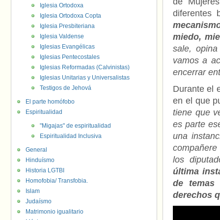
de Mujeres
Iglesia Ortodoxa
diferentes
Iglesia Ortodoxa Copta
mecanismo
Iglesia Presbiteriana
miedo, mied
Iglesia Valdense
Iglesias Evangélicas
sale, opina
Iglesias Pentecostales
vamos a ace
Iglesias Reformadas (Calvinistas)
encerrar en
Iglesias Unitarias y Universalistas
Durante el 
Testigos de Jehová
en el que p
El parte homófobo
tiene que v
Espiritualidad
es parte es
"Migajas" de espiritualidad
una instan
Espiritualidad Inclusiva
compañere q
General
los diputad
Hinduísmo
última ins
Historia LGTBI
Homofobia/ Transfobia.
de temas 
Islam
derechos q
Judaísmo
Matrimonio igualitario