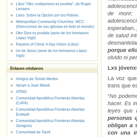
Libro "Otro cristianismo es posible", de Roger
adolescenc
Lenaers
de morir;
Libro: Sobre la Opción por los Pobres.
adolescenci
Metropolitan Community Churches. MCC.
(Direcciones de sus iglesias en todo el mundo)
esperaban, 
Otro Dios es posible (serie de los hermanos
de salud in
López Vigil)
desmantelad
Passion of Christ: A Gay Vision (Libro)
porque ell
Un tal Jesús (serie de los hermanos López
Vigil)
olvido ni p
Lxs jóvenx
Enlaces cristianos
La voz que 
Amigos de Tomás Merton
trans que e
Apoyo a Juan Masiá
ATRIO
“
No podemos
Comunidad Apostólica Fronteras Abiertas
hacer. Es i
(CAFA)
Comunidad Apostólica Fronteras Abiertas
leyes que 
Euskadi
personas q
Comunidad Apostólica Fronteras Abiertas
obligan a 
Zaragoza
con una i
Comunidad de Taizé