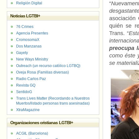
“
Nuevament
Religión Digital
desgastant
Noticias LGTBI+
asociación
quién se re
76 Crimes
Trans. “
Est
Agencia Presentes
CromosomaX
internaciona
Dos Manzanas
preocupa l
Gayety
como éste y
New Ways Ministry
se material
Outreach (un recurso católico LGTBQ)
Oveja Rosa (Familias diversas)
Radio Carlos Paz
Revista GQ
SentidoG
Trans Lives Matter (Recordando a Nuestros
Muertos/listado personas trans asesinadas)
XtraMagazine
Organizaciones cristianas LGTBI+
ACGIL (Barcelona)