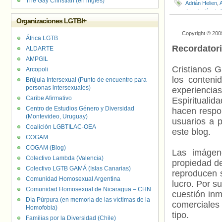
The Gay Christian (en inglés)
Adrián Helien
,
Asociación de 
Mujeres y Dive
Organizaciones LGTBI+
Cristina Monts
Copyright © 200
Foro Argentino 
África LGTB
Renovador Div
Recordator
ALDARTE
Homofobia/Tra
AMPGIL
Travesti Trans
María Sotolano
Cristianos G
Arcopoli
Caño
,
Noelia T
los contenid
Brújula Intersexual (Punto de encuentro para
LGTBIQ
,
Perso
personas intersexuales)
experienci
Integración Ga
Caribe Afirmativo
Unión por la Pa
Espiritualid
Centro de Estudios Género y Diversidad
hacen respo
(Montevideo, Uruguay)
usuarios a p
Coalición LGBTILAC-OEA
este blog.
COGAM
COGAM (Blog)
Las imágene
Colectivo Lambda (Valencia)
propiedad de
Colectivo LGTB GAMÁ (Islas Canarias)
reproducen s
Comunidad Homosexual Argentina
lucro. Por s
Comunidad Homosexual de Nicaragua – CHN
cuestión inm
Día Púrpura (en memoria de las víctimas de la
comerciales 
Homofobia)
tipo.
Familias por la Diversidad (Chile)