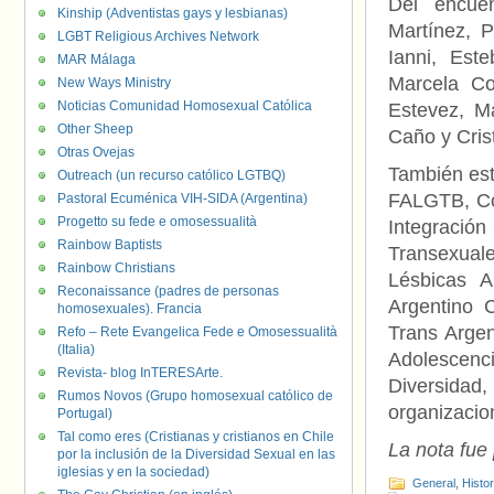
Del encue
Kinship (Adventistas gays y lesbianas)
Martínez, 
LGBT Religious Archives Network
Ianni, Est
MAR Málaga
Marcela Col
New Ways Ministry
Noticias Comunidad Homosexual Católica
Estevez, Ma
Other Sheep
Caño y Crist
Otras Ovejas
También est
Outreach (un recurso católico LGTBQ)
FALGTB, Co
Pastoral Ecuménica VIH-SIDA (Argentina)
Progetto su fede e omosessualità
Integración
Rainbow Baptists
Transexual
Rainbow Christians
Lésbicas A
Reconaissance (padres de personas
Argentino 
homosexuales). Francia
Trans Argent
Refo – Rete Evangelica Fede e Omosessualità
(Italia)
Adolescen
Revista- blog InTERESArte.
Diversida
Rumos Novos (Grupo homosexual católico de
organizacion
Portugal)
Tal como eres (Cristianas y cristianos en Chile
La nota fue
por la inclusión de la Diversidad Sexual en las
iglesias y en la sociedad)
General
,
Histo