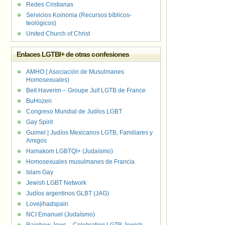
Redes Cristianas
Servicios Koinonia (Recursos bíblicos-
teológicos)
United Church of Christ
Enlaces LGTBI+ de otras confesiones
AMHO ( Asociación de Musulmanes
Homosexuales)
Beit Haverim – Groupe Juif LGTB de France
BuHozen
Congreso Mundial de Judíos LGBT
Gay Spirit
Guimel | Judíos Mexicanos LGTB, Familiares y
Amigos
Hamakom LGBTQI+ (Judaísmo)
Homosexuales musulmanes de Francia
Islam Gay
Jewish LGBT Network
Judíos argentinos GLBT (JAG)
Lovejihadspain
NCI Emanuel (Judaísmo)