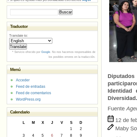
Buscar:
Traductor
Translate to:
* Servicio ofrecido por
Google
. No nos hacemos responsables de
los posibles errores en la traducción.
Menú
Diputados
Acceder
participar
Feed de entradas
Identidad
Feed de comentarios
Diversidad.
WordPress.org
Fuente
Age
Calendario
12 de fe
L
M
X
J
V
S
D
Maby So
1
2
3
4
5
6
7
8
9