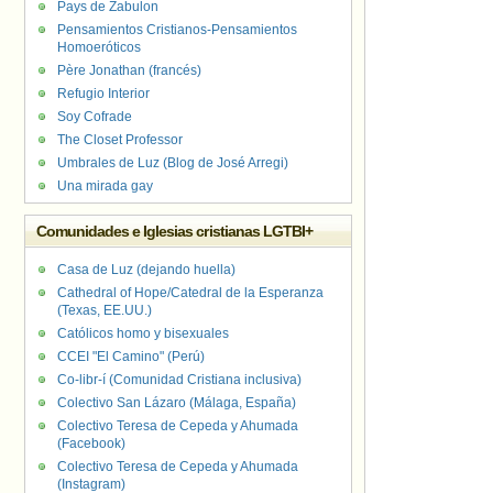
Pays de Zabulon
Pensamientos Cristianos-Pensamientos
Homoeróticos
Père Jonathan (francés)
Refugio Interior
Soy Cofrade
The Closet Professor
Umbrales de Luz (Blog de José Arregi)
Una mirada gay
Comunidades e Iglesias cristianas LGTBI+
Casa de Luz (dejando huella)
Cathedral of Hope/Catedral de la Esperanza
(Texas, EE.UU.)
Católicos homo y bisexuales
CCEI "El Camino" (Perú)
Co-libr-í (Comunidad Cristiana inclusiva)
Colectivo San Lázaro (Málaga, España)
Colectivo Teresa de Cepeda y Ahumada
(Facebook)
Colectivo Teresa de Cepeda y Ahumada
(Instagram)