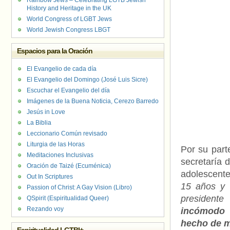
Rainbow Jews – Celebrating LGTB Jewish
History and Heritage in the UK
World Congress of LGBT Jews
World Jewish Congress LBGT
Espacios para la Oración
El Evangelio de cada día
El Evangelio del Domingo (José Luis Sicre)
Escuchar el Evangelio del día
Imágenes de la Buena Noticia, Cerezo Barredo
Jesús in Love
La Biblia
Leccionario Común revisado
Liturgia de las Horas
Por su part
Meditaciones Inclusivas
secretaría 
Oración de Taizé (Ecuménica)
adolescente
Out In Scriptures
15 años y 
Passion of Christ: A Gay Vision (Libro)
presidente
QSpirit (Espiritualidad Queer)
Rezando voy
incómodo 
hecho de m