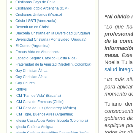
Cristianos Gays de Chile
Cristianos lgttbiq Argentina (ICM)
Cristianos Unitarios (Mexico)
“Ni olvido
Cristo LGBTI (Venezuela)
“
Lo que ha
Devenir un en Christ
profesiona
Diaconía Cristiana en la Diversidad (Uruguay)
Diversidad Cristiana (Montevideo, Uruguay)
de la comu
El Centro (Argentina)
informaci
Emaus-Vida en Abundancia
mesa.
Este
Espacio Seguro Católico (Costa Rica)
Noelia Tuli
Fraternidad de la Amistad (Medellin, Colombia)
salud integr
Gay Christian África
Gay Christian África
“
Va más all
Gay Church
para aplica
Ichthys
momento de 
ICM "Pan de Vida" (España)
ICM Casa de Emmaus (Chile)
Tuliano de
ICM Casa de Luz (Monterrey, México)
consecuentes
ICM Tigre, Buenos Aires (Argentina)
gobierno di
Iglesia Casa Abba Padre. Bogotá (Colombia)
explique po
Iglesia Católica Antigua
todos los d