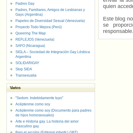
enviar la so
Padres Gay
quien accede
Padres, Familiares, Amigos de Lesbianas y
Gays (Argentina)
Este blog no
Papeles de Diversidad Sexual (Venezuela)
se proporc
Proyecto Todo Mejora (Perú)
responsable
Queering The Map
REFLEJOS (Venezuela)
SAFO (Nicaragua)
SIGLA – Sociedad de Integración Gay Lésbica
Argentina
SOLIDARIGAY
Stop SIDA
Transexualia
Varios
"Sedom. Indebidamente tuyo"
Acéptenme como soy
Acéptenme como soy (Documento para padres
de hijos homosexuales)
Arte e Historia gay. La historia del amor
masculino gay.
Bajo el arcoíris (Editorial infantil LGBT).