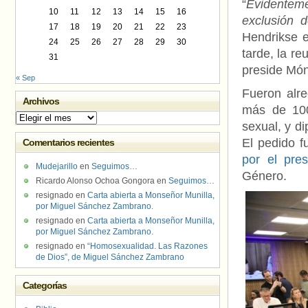
“
Evidenteme
10
11
12
13
14
15
16
exclusión d
17
18
19
20
21
22
23
Hendrikse e
24
25
26
27
28
29
30
tarde, la r
31
preside Mó
« Sep
Fueron alre
Archivos
más de 100 
Archivos
sexual, y d
El pedido f
Comentarios recientes
por el pres
Mudejarillo
en
Seguimos…
Género.
Ricardo Alonso Ochoa Gongora
en
Seguimos…
resignado
en
Carta abierta a Monseñor Munilla,
por Miguel Sánchez Zambrano.
resignado
en
Carta abierta a Monseñor Munilla,
por Miguel Sánchez Zambrano.
resignado
en
“Homosexualidad. Las Razones
de Dios”, de Miguel Sánchez Zambrano
Categorías