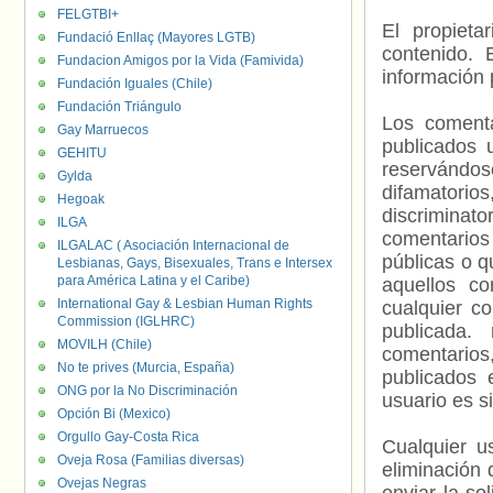
FELGTBI+
El propieta
Fundació Enllaç (Mayores LGTB)
contenido. 
Fundacion Amigos por la Vida (Famivida)
información 
Fundación Iguales (Chile)
Fundación Triángulo
Los comenta
Gay Marruecos
publicados 
GEHITU
reservándos
Gylda
difamatorio
Hegoak
discriminat
ILGA
comentarios
ILGALAC ( Asociación Internacional de
públicas o 
Lesbianas, Gays, Bisexuales, Trans e Intersex
para América Latina y el Caribe)
aquellos c
International Gay & Lesbian Human Rights
cualquier c
Commission (IGLHRC)
publicada.
MOVILH (Chile)
comentarios,
No te prives (Murcia, España)
publicados 
ONG por la No Discriminación
usuario es s
Opción Bi (Mexico)
Orgullo Gay-Costa Rica
Cualquier us
Oveja Rosa (Familias diversas)
eliminación 
Ovejas Negras