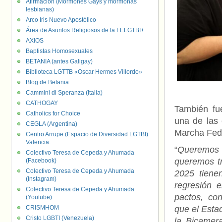
Afirmación (Mormones Gays y mormonas
lesbianas)
Arco Iris Nuevo Apostólico
Área de Asuntos Religiosos de la FELGTBI+
AXIOS
Baptistas Homosexuales
BETANIA (antes Galigay)
Biblioteca LGTTB «Oscar Hermes Villordo»
Blog de Betania
Cammini di Speranza (Italia)
CATHOGAY
También fu
Catholics for Choice
una de las 
CEGLA (Argentina)
Marcha Feder
Centro Arrupe (Espacio de Diversidad LGTBI)
Valencia.
“
Queremos
Colectivo Teresa de Cepeda y Ahumada
queremos tr
(Facebook)
Colectivo Teresa de Cepeda y Ahumada
2025 tiene
(Instagram)
regresión 
Colectivo Teresa de Cepeda y Ahumada
pactos, con
(Youtube)
CRISMHOM
que el Esta
Cristo LGBTI (Venezuela)
la Bicamer