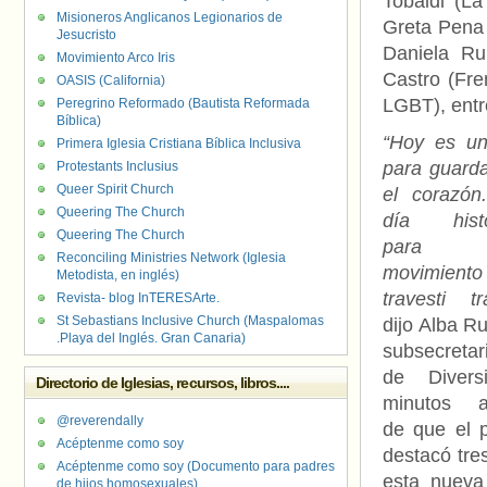
Tobaldi (L
Misioneros Anglicanos Legionarios de
Greta Pena 
Jesucristo
Daniela Ru
Movimiento Arco Iris
Castro (Fre
OASIS (California)
LGBT), entr
Peregrino Reformado (Bautista Reformada
Bíblica)
“Hoy es un
Primera Iglesia Cristiana Bíblica Inclusiva
para guard
Protestants Inclusius
Queer Spirit Church
el corazón
Queering The Church
día histó
Queering The Church
para 
Reconciling Ministries Network (Iglesia
movimiento
Metodista, en inglés)
travesti tr
Revista- blog InTERESArte.
St Sebastians Inclusive Church (Maspalomas
dijo Alba R
.Playa del Inglés. Gran Canaria)
subsecretar
de Diversi
Directorio de Iglesias, recursos, libros....
minutos a
@reverendally
de que el p
Acéptenme como soy
destacó tre
Acéptenme como soy (Documento para padres
esta nueva
de hijos homosexuales)