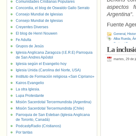
Comunidades Cristianas Populares
aspectos f
Concordia, el blog de Oswaldo Gallo Serrato
Argentina”
.
Consejo Mundial de Iglesias
Consejo Mundial de Iglesias
Fuente Age
Creyentes Diverses
El blog de Henri Nouwen
General
,
Histo
Alba Rueda
,
Ám
Fe Adulta
Federal Trans 
Grupos de Jesús
La inclusi
Frente Orgullo
Iglesia Anglicana Zaragoza (I.E.R.E) Parroquia
Travestis Tra
de San Andres Apóstol
Trans “Diana 
martes, 29 de 
Mónica Macha
Iglesia según el Evangelio hoy
Iglesia Unida (Carolina del Norte, USA)
Instituto de Formación religiosa «San Cipriano»
Kairos Evangelio
La otra Iglesia.
Lupa Protestante
Misión Sacerdotal Tercermundista (Argentina)
Misión Sacerdotal Tercermundista (Chile)
Parroquia de San Esteban (Iglesia Anglicana
de Toronto, Canadá)
PodcastyRadio (Cristianos)
Por tantas