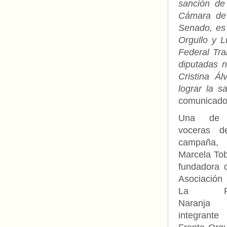
sanción de
Cámara de 
Senado, es 
Orgullo y L
Federal Tra
diputadas 
Cristina Á
lograr la s
comunicado 
Una de 
voceras d
campaña,
Marcela Tob
fundadora 
Asociación 
La Ro
Naranj
integrante