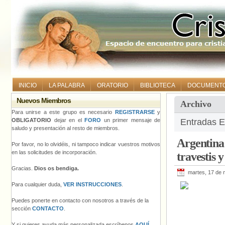
INICIO
LA PALABRA
ORATORIO
BIBLIOTECA
DOCUMENT
Nuevos Miembros
Archivo
Para unirse a este grupo es necesario
REGISTRARSE
y
OBLIGATORIO
dejar en el
FORO
un primer mensaje de
Entradas E
saludo y presentación al resto de miembros.
Argentina
Por favor, no lo olvidéis, ni tampoco indicar vuestros motivos
en las solicitudes de incorporación.
travestis 
Gracias.
Dios os bendiga.
martes, 17 de
Para cualquier duda,
VER INSTRUCCIONES
.
Puedes ponerte en contacto con nosotros a través de la
sección
CONTACTO
.
Y si quieres ayuda más personalizada escríbenos
AQUÍ