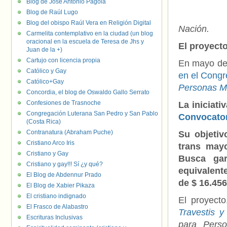
Blog de José Antonio Pagola
Blog de Raúl Lugo
Blog del obispo Raúl Vera en Religión Digital
Nación.
Carmelita contemplativo en la ciudad (un blog
oracional en la escuela de Teresa de Jhs y
El proyect
Juan de la +)
Cartujo con licencia propia
En mayo del
Católico y Gay
en el Congr
Católico+Gay
Personas Ma
Concordia, el blog de Oswaldo Gallo Serrato
Confesiones de Trasnoche
La iniciat
Congregación Luterana San Pedro y San Pablo
Convocator
(Costa Rica)
Contranatura (Abraham Puche)
Su objetiv
Cristiano Arco Iris
trans mayo
Cristiano y Gay
Busca gar
Cristiano y gay!!! Sí ¿y qué?
equivalent
El Blog de Abdennur Prado
de $ 16.456
El Blog de Xabier Pikaza
El cristiano indignado
El proyect
El Frasco de Alabastro
Travestis y
Escrituras Inclusivas
para Perso