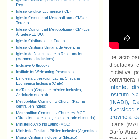
Iglesia Católica Apostólica Carismática Jesús
Rey
Iglesia católica Ecuménica (ICE)
Iglesia Comunidad Metropolitana (ICM) de
Toronto
Iglesia Comunidad Metropolitana (ICM) Los
Ángeles-EE.UU.
Iglesia Cristiana de la Puerta
Iglesia Cristiana Unitaria de Argentina
Iglesia de Jesucristo de la Restauración.
Del acto par
(Mormones inclusivos).
diputadxs 
Inclusive Orthodoxy
iniciativa
Institute for Welcoming Resources
La Iglesia Liberación Latina, Cristiana
convirtiera
Ecuménica Inclusiva (Chile)
Infante, di
meTanoia (Grupo ecuménico inclusivo,
Instituto N
Andalucía oriental)
(INADI); Da
Metropolitan Community Church (Página
central, en inglés)
diversidad 
Metropolitan Community Churches. MCC.
provincia 
(Direcciones de sus iglesias en todo el mundo)
Diana (MAL
Ministerio Arco Iris Latino (MCC)
Ministerio Cristiano Bíblico Inclusivo (Argentina)
Darío Arias
Misión Cristiana Incluyente (México)