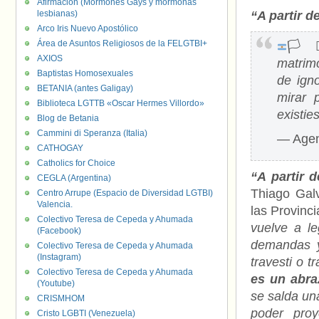
Afirmación (Mormones Gays y mormonas
lesbianas)
“A partir d
Arco Iris Nuevo Apostólico
Área de Asuntos Religiosos de la FELGTBI+
🏳️‍⚧
AXIOS
matrimo
Baptistas Homosexuales
de ign
BETANIA (antes Galigay)
mirar 
Biblioteca LGTTB «Oscar Hermes Villordo»
existie
Blog de Betania
Cammini di Speranza (Italia)
— Agen
CATHOGAY
Catholics for Choice
“A partir 
CEGLA (Argentina)
Thiago Galv
Centro Arrupe (Espacio de Diversidad LGTBI)
Valencia.
las Provinc
Colectivo Teresa de Cepeda y Ahumada
vuelve a le
(Facebook)
demandas y
Colectivo Teresa de Cepeda y Ahumada
(Instagram)
travesti o t
Colectivo Teresa de Cepeda y Ahumada
es un abra
(Youtube)
se salda un
CRISMHOM
poder proy
Cristo LGBTI (Venezuela)