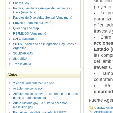
situació
Padres Gay
proyecto.
Padres, Familiares, Amigos de Lesbianas y
La pr
Gays (Argentina)
Papeles de Diversidad Sexual (Venezuela)
garantiza
Proyecto Todo Mejora (Perú)
dificult
Queering The Map
travestis
REFLEJOS (Venezuela)
Entre 
SAFO (Nicaragua)
acciones
SIGLA – Sociedad de Integración Gay Lésbica
Argentina
Estado (
SOLIDARIGAY
las comp
Stop SIDA
del ámbi
Transexualia
travestis
Tamb
Varios
contraten 
"Sedom. Indebidamente tuyo"
Se 
Acéptenme como soy
emprendi
Acéptenme como soy (Documento para padres
de hijos homosexuales)
Fuente Age
Arte e Historia gay. La historia del amor
masculino gay.
General
,
Histo
Ámbito laboral
,
Bajo el arcoíris (Editorial infantil LGBT).