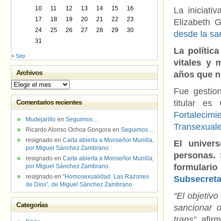
10
11
12
13
14
15
16
La iniciati
17
18
19
20
21
22
23
Elizabeth 
24
25
26
27
28
29
30
desde la sa
31
La polític
« Sep
vitales y 
Archivos
años que n
Archivos
Fue gestion
Comentarios recientes
titular e
Fortaleci
Mudejarillo
en
Seguimos…
Transexual
Ricardo Alonso Ochoa Gongora
en
Seguimos…
resignado
en
Carta abierta a Monseñor Munilla,
El univer
por Miguel Sánchez Zambrano.
personas. 
resignado
en
Carta abierta a Monseñor Munilla,
formulari
por Miguel Sánchez Zambrano.
resignado
en
“Homosexualidad. Las Razones
Subsecretar
de Dios”, de Miguel Sánchez Zambrano
“El objetiv
Categorías
sancionar o
trans”,
afir