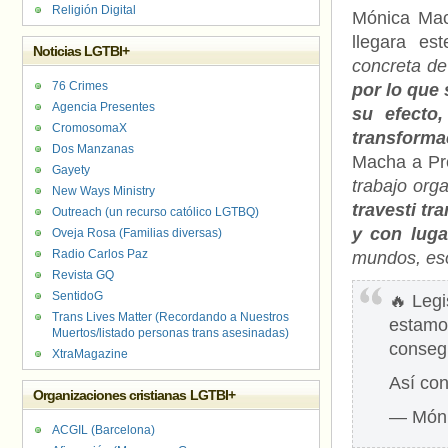
Religión Digital
Mónica Mach
llegara es
Noticias LGTBI+
concreta de 
76 Crimes
por lo que 
Agencia Presentes
su efecto
CromosomaX
transforma
Dos Manzanas
Macha a Pr
Gayety
trabajo orga
New Ways Ministry
travesti t
Outreach (un recurso católico LGTBQ)
y con luga
Oveja Rosa (Familias diversas)
Radio Carlos Paz
mundos, eso
Revista GQ
SentidoG
🔥 Leg
Trans Lives Matter (Recordando a Nuestros
estamo
Muertos/listado personas trans asesinadas)
consegu
XtraMagazine
Así con
Organizaciones cristianas LGTBI+
— Món
ACGIL (Barcelona)