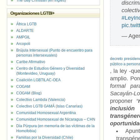
The Gay Christian (en inglés)
discri
colecti
Organizaciones LGTBI+
#LeyIn
África LGTB
pic.tw
ALDARTE
— Agen
AMPGIL
Arcopoli
Brújula Intersexual (Punto de encuentro para
A 
personas intersexuales)
decreto presiden
Caribe Afirmativo
público a persona
Centro de Estudios Género y Diversidad
, la ley -q
(Montevideo, Uruguay)
amplio. Po
Coalición LGBTILAC-OEA
formal par
COGAM
Sacayán-Lo
COGAM (Blog)
Colectivo Lambda (Valencia)
proponer
“
Colectivo LGTB GAMÁ (Islas Canarias)
inclusión
Comunidad Homosexual Argentina
transgén
Comunidad Homosexual de Nicaragua – CHN
oportunidad
Día Púrpura (en memoria de las víctimas de la
Apunt
Homofobia)
Familias por la Diversidad (Chile)
transgéne