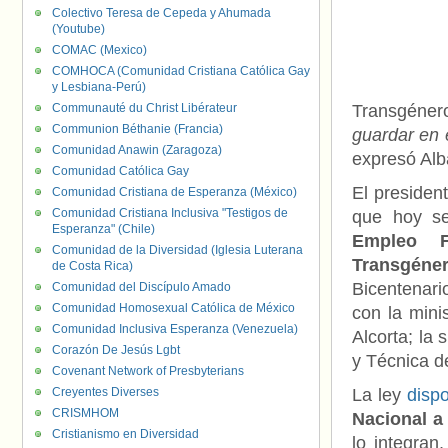
Colectivo Teresa de Cepeda y Ahumada
(Youtube)
COMAC (Mexico)
COMHOCA (Comunidad Cristiana Católica Gay
y Lesbiana-Perú)
Communauté du Christ Libérateur
Transgéner
Communion Béthanie (Francia)
guardar en e
Comunidad Anawin (Zaragoza)
expresó Alb
Comunidad Católica Gay
El presiden
Comunidad Cristiana de Esperanza (México)
Comunidad Cristiana Inclusiva "Testigos de
que hoy s
Esperanza" (Chile)
Empleo F
Comunidad de la Diversidad (Iglesia Luterana
Transgéne
de Costa Rica)
Bicentenari
Comunidad del Discípulo Amado
Comunidad Homosexual Católica de México
con la mini
Comunidad Inclusiva Esperanza (Venezuela)
Alcorta; la 
Corazón De Jesús Lgbt
y Técnica de
Covenant Network of Presbyterians
Creyentes Diverses
La ley
disp
CRISMHOM
Nacional a
Cristianismo en Diversidad
lo integran