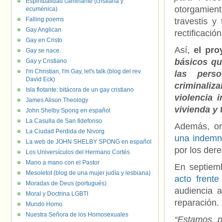
Espiritualidad caminante (cristiana y
otorgamient
ecuménica)
Falling poems
travestis 
Gay Anglican
rectificació
Gay en Cristo
Así,
el pr
Gay se nace.
básicos qu
Gay y Cristiano
I'm Christian, I'm Gay, let's talk (blog del rev.
las pers
David Eck)
criminaliz
Isla flotante: bitácora de un gay cristiano
violencia 
James Alison Theology
vivienda y 
John Shelby Spong en español
La Casulla de San Ildefonso
Además, or
La Ciudad Perdida de Nivorg
una indemni
La web de JOHN SHELBY SPONG en español
por los der
Los Universículos del Hermano Cortés
Mano a mano con el Pastor
En septiem
Mesoletot (blog de una mujer judía y lesbiana)
acto frent
Moradas de Deus (portugués)
audiencia a
Moral y Doctrina LGBTI
reparación.
Mundo Homo
Nuestra Señora de los Homosexuales
“Estamos p