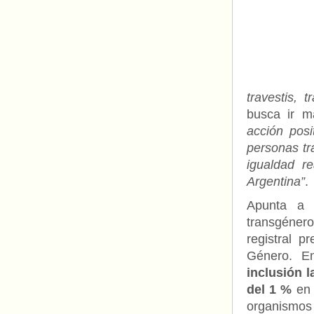
travestis,
busca ir m
acción posi
personas tr
igualdad re
Argentina”
.
Apunta a l
transgéner
registral p
Género. En
inclusión 
del 1 %
en 
organismos