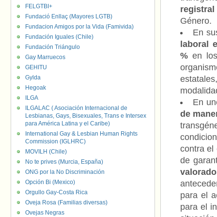
FELGTBI+
registra
Fundació Enllaç (Mayores LGTB)
Género.
Fundacion Amigos por la Vida (Famivida)
En su
Fundación Iguales (Chile)
laboral 
Fundación Triángulo
%
en los 
Gay Marruecos
organism
GEHITU
Gylda
estatale
Hegoak
modalidad
ILGA
En un
ILGALAC ( Asociación Internacional de
de maner
Lesbianas, Gays, Bisexuales, Trans e Intersex
para América Latina y el Caribe)
transgén
International Gay & Lesbian Human Rights
condicion
Commission (IGLHRC)
contra el
MOVILH (Chile)
de garan
No te prives (Murcia, España)
valorad
ONG por la No Discriminación
Opción Bi (Mexico)
antecede
Orgullo Gay-Costa Rica
para el a
Oveja Rosa (Familias diversas)
para el i
Ovejas Negras