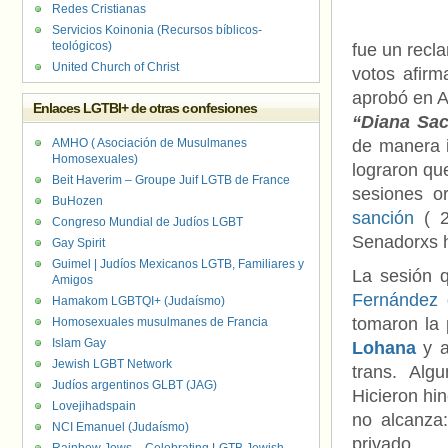
Redes Cristianas
Servicios Koinonia (Recursos bíblicos-
teológicos)
fue un recla
United Church of Christ
votos afirm
aprobó en A
Enlaces LGTBI+ de otras confesiones
“Diana Sa
AMHO ( Asociación de Musulmanes
de manera i
Homosexuales)
lograron qu
Beit Haverim – Groupe Juif LGTB de France
sesiones o
BuHozen
sanción
( 
Congreso Mundial de Judíos LGBT
Senadorxs 
Gay Spirit
Guimel | Judíos Mexicanos LGTB, Familiares y
La sesión 
Amigos
Fernández 
Hamakom LGBTQI+ (Judaísmo)
tomaron la 
Homosexuales musulmanes de Francia
Islam Gay
Lohana
y 
Jewish LGBT Network
trans. Alg
Judíos argentinos GLBT (JAG)
Hicieron hi
Lovejihadspain
no alcanza:
NCI Emanuel (Judaísmo)
privado.