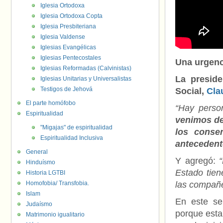
Iglesia Ortodoxa
Iglesia Ortodoxa Copta
Iglesia Presbiteriana
Iglesia Valdense
Iglesias Evangélicas
Iglesias Pentecostales
Una urgenc
Iglesias Reformadas (Calvinistas)
La presid
Iglesias Unitarias y Universalistas
Testigos de Jehová
Social,
Cla
El parte homófobo
“Hay perso
Espiritualidad
venimos de
"Migajas" de espiritualidad
los conse
Espiritualidad Inclusiva
antecedente
General
Y agregó:
Hinduísmo
Estado tien
Historia LGTBI
Homofobia/ Transfobia.
las compañe
Islam
En este se
Judaísmo
porque esta
Matrimonio igualitario