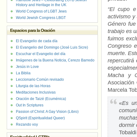
Rainbow Jews – Celebrating LGTB Jewish
History and Heritage in the UK
“El cupo e 
World Congress of LGBT Jews
activismo y 
World Jewish Congress LBGT
Género fue 
Espacios para la Oración
trabajo es u
fuimos excl
El Evangelio de cada día
Congreso en
El Evangelio del Domingo (José Luis Sicre)
muerte. Est
Escuchar el Evangelio del día
repercutirá
Imágenes de la Buena Noticia, Cerezo Barredo
Jesús in Love
especialmen
La Biblia
Macha y Cr
Leccionario Común revisado
Asociación 
Liturgia de las Horas
Marcela Tob
Meditaciones Inclusivas
Oración de Taizé (Ecuménica)
«
Es un
Out In Scriptures
comuni
Passion of Christ: A Gay Vision (Libro)
muchas
QSpirit (Espiritualidad Queer)
dormir 
Rezando voy
Tobald