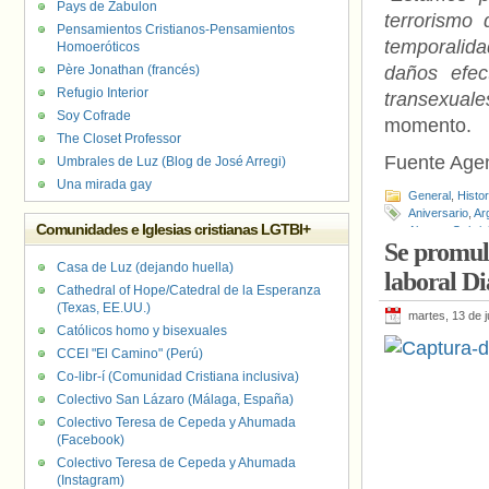
Pays de Zabulon
terrorismo
Pensamientos Cristianos-Pensamientos
temporalida
Homoeróticos
Père Jonathan (francés)
daños efec
Refugio Interior
transexuale
Soy Cofrade
momento.
The Closet Professor
Fuente Age
Umbrales de Luz (Blog de José Arregi)
Una mirada gay
General
,
Histo
Aniversario
,
Ar
Comunidades e Iglesias cristianas LGTBI+
Alcorta
,
Gabrie
Se promulg
Argentina
,
Pens
Casa de Luz (dejando huella)
laboral D
Cathedral of Hope/Catedral de la Esperanza
(Texas, EE.UU.)
martes, 13 de j
Católicos homo y bisexuales
CCEI "El Camino" (Perú)
Co-libr-í (Comunidad Cristiana inclusiva)
Colectivo San Lázaro (Málaga, España)
Colectivo Teresa de Cepeda y Ahumada
(Facebook)
Colectivo Teresa de Cepeda y Ahumada
(Instagram)