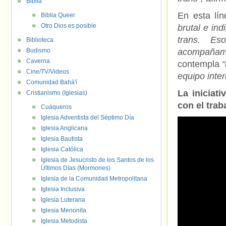
Biblia
En esta lín
Biblia Queer
Otro Dios es posible
brutal e in
trans. E
Biblioteca
Budismo
acompañami
Caverna
contempla
Cine/TV/Videos
equipo inter
Comunidad Bahá'í
La iniciat
Cristianismo (Iglesias)
con el trab
Cuáqueros
Iglesia Adventista del Séptimo Día
Iglesia Anglicana
Iglesia Bautista
Iglesia Católica
Iglesia de Jesucristo de los Santos de los
Últimos Días (Mormones)
Iglesia de la Comunidad Metropolitana
Iglesia Inclusiva
Iglesia Luterana
Iglesia Menonita
Iglesia Metodista