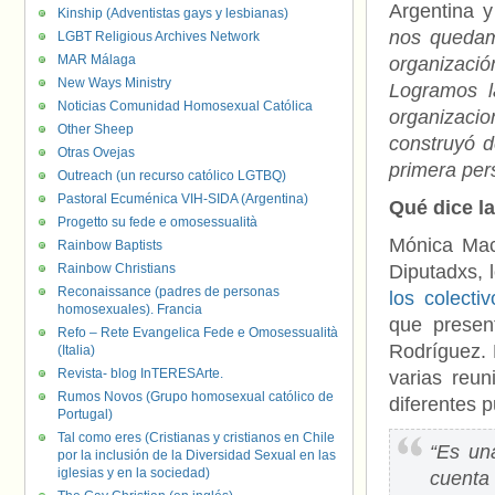
Argentina y
Kinship (Adventistas gays y lesbianas)
nos quedamo
LGBT Religious Archives Network
MAR Málaga
organizació
New Ways Ministry
Logramos l
Noticias Comunidad Homosexual Católica
organizaci
Other Sheep
construyó 
Otras Ovejas
primera per
Outreach (un recurso católico LGTBQ)
Pastoral Ecuménica VIH-SIDA (Argentina)
Qué dice la
Progetto su fede e omosessualità
Mónica Mac
Rainbow Baptists
Rainbow Christians
Diputadxs, 
Reconaissance (padres de personas
los colect
homosexuales). Francia
que presen
Refo – Rete Evangelica Fede e Omosessualità
Rodríguez.
(Italia)
Revista- blog InTERESArte.
varias reun
Rumos Novos (Grupo homosexual católico de
diferentes p
Portugal)
Tal como eres (Cristianas y cristianos en Chile
“Es una
por la inclusión de la Diversidad Sexual en las
iglesias y en la sociedad)
cuenta