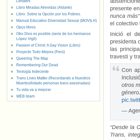
abstencione
Lenaers
Libro Miradas Atrevidas (Aldarte)
presente en 
Libro: Sobre la Opción por los Pobres.
nunca más”
Manual Educativo Diversidad Sexual (MOVILH)
el colectivo
Opus libros
Inició el 
Otro Dios es posible (serie de los hermanos
López Vigil)
presidenta 
Passion of Christ: A Gay Vision (Libro)
las princip
Proyecto Todo Mejora (Perú)
travesti y 
Queering The Map
Remembering Our Dead
Con ap
Teología Indecente
Inclus
Trans Lives Matter (Recordando a Nuestros
Muertos/listado personas trans asesinadas)
otros m
Tu vida va a mejorar
géner
WEB Islam
pic.tw
— Agen
“Desde la C
Trans, int