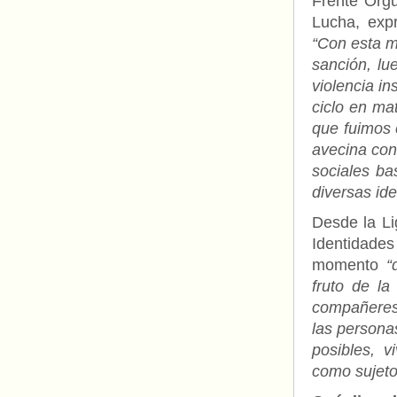
Frente Orgu
Lucha, exp
“Con esta 
sanción, lu
violencia in
ciclo en ma
que fuimos 
avecina cont
sociales ba
diversas id
Desde la Li
Identidades
momento
“
fruto de l
compañeres.
las persona
posibles, 
como sujeto