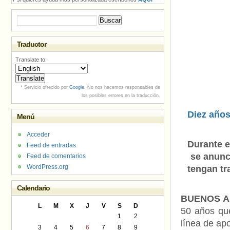
Buscar:
Traductor
Translate to:
* Servicio ofrecido por
Google
. No nos hacemos responsables de
los posibles errores en la traducción.
Diez años
Menú
Acceder
Durante e
Feed de entradas
se anunc
Feed de comentarios
WordPress.org
tengan tra
Calendario
BUENOS AI
L
M
X
J
V
S
D
50 años que
1
2
línea de ap
3
4
5
6
7
8
9