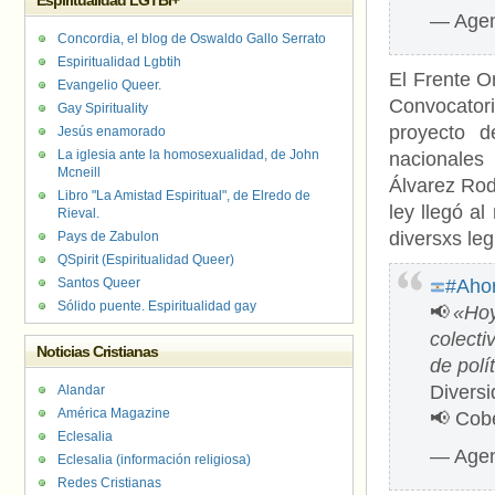
Espiritualidad LGTBI+
— Agen
Concordia, el blog de Oswaldo Gallo Serrato
Espiritualidad Lgbtih
El Frente O
Evangelio Queer.
Convocatori
Gay Spirituality
proyecto d
Jesús enamorado
La iglesia ante la homosexualidad, de John
nacionales
Mcneill
Álvarez Rod
Libro "La Amistad Espiritual", de Elredo de
ley llegó al
Rieval.
diversxs leg
Pays de Zabulon
QSpirit (Espiritualidad Queer)
Santos Queer
#Aho
Sólido puente. Espiritualidad gay
📢
«Hoy
colecti
Noticias Cristianas
de polí
Divers
Alandar
América Magazine
📢 Cob
Eclesalia
— Agen
Eclesalia (información religiosa)
Redes Cristianas