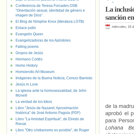
Travesti Argent
Conferencia de Teresa Forcades OSB:
La inclusi
Lucha
,
Gabriel
“Orientación sexual, identidad de género e
Liga LGBTIQ+ d
imagen de Dios” .
sanción e
trans
,
Thiago 
El Blog de Nimphie Knox (literatura LGTB)
miércoles, 16 d
Enlace judío
Evangelio Queer.
Evangelizadoras de los Apóstoles
Falling poems
Grupos de Jesús
Hermano Cortés
Homo History
Homoerotic Art Museum
Imágenes de la Buena Noticia, Cerezo Barredo
Jesús in Love
La iglesia ante la homosexualidad, de John
Mcneill
La verdad de los kikos
de la madru
Libro "Jesús de Nazaret. Aproximación
aprobó el 
histórica" de José Antonio Pagola (PDF)
Libro "La Amistad Espiritual", de Elredo de
para Perso
Rieval.
Lohana Ber
Libro "Otro cristianismo es posible", de Roger