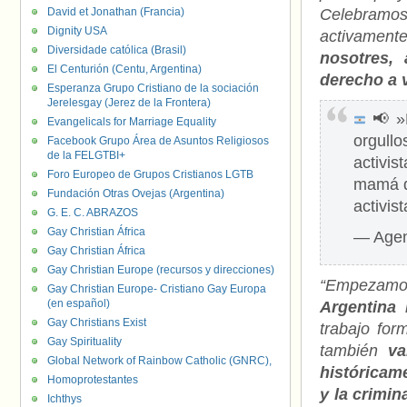
David et Jonathan (Francia)
Celebramo
Dignity USA
activament
Diversidade católica (Brasil)
nosotres, 
El Centurión (Centu, Argentina)
derecho a 
Esperanza Grupo Cristiano de la sociación
Jerelesgay (Jerez de la Frontera)
📢
»
Evangelicals for Marriage Equality
orgullo
Facebook Grupo Área de Asuntos Religiosos
de la FELGTBI+
activi
Foro Europeo de Grupos Cristianos LGTB
mamá de
Fundación Otras Ovejas (Argentina)
activis
G. E. C. ABRAZOS
Gay Christian África
— Agen
Gay Christian África
Gay Christian Europe (recursos y direcciones)
“Empezamos
Gay Christian Europe- Cristiano Gay Europa
(en español)
Argentina 
Gay Christians Exist
trabajo form
Gay Spirituality
también
va
Global Network of Rainbow Catholic (GNRC),
históricame
Homoprotestantes
y la crimin
Ichthys