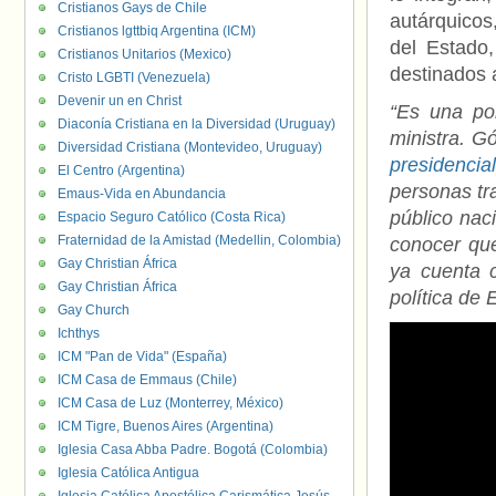
Cristianos Gays de Chile
autárquicos
Cristianos lgttbiq Argentina (ICM)
del Estado
Cristianos Unitarios (Mexico)
destinados a
Cristo LGBTI (Venezuela)
Devenir un en Christ
“Es una pol
Diaconía Cristiana en la Diversidad (Uruguay)
ministra. G
Diversidad Cristiana (Montevideo, Uruguay)
presidencial
El Centro (Argentina)
personas tra
Emaus-Vida en Abundancia
público naci
Espacio Seguro Católico (Costa Rica)
Fraternidad de la Amistad (Medellin, Colombia)
conocer qu
Gay Christian África
ya cuenta 
Gay Christian África
política de 
Gay Church
Ichthys
ICM "Pan de Vida" (España)
ICM Casa de Emmaus (Chile)
ICM Casa de Luz (Monterrey, México)
ICM Tigre, Buenos Aires (Argentina)
Iglesia Casa Abba Padre. Bogotá (Colombia)
Iglesia Católica Antigua