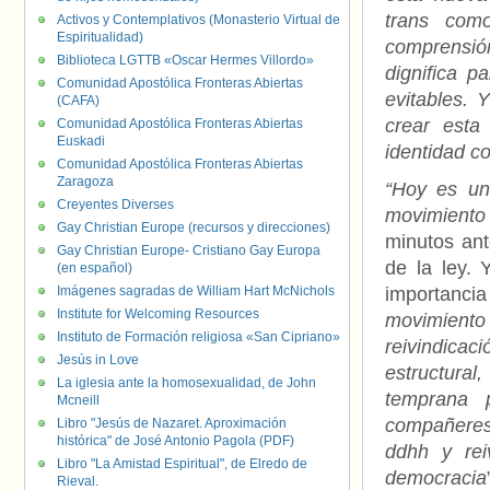
trans como
Activos y Contemplativos (Monasterio Virtual de
Espiritualidad)
comprensió
Biblioteca LGTTB «Oscar Hermes Villordo»
dignifica p
Comunidad Apostólica Fronteras Abiertas
evitables. 
(CAFA)
crear esta
Comunidad Apostólica Fronteras Abiertas
Euskadi
identidad c
Comunidad Apostólica Fronteras Abiertas
Zaragoza
“Hoy es un
Creyentes Diverses
movimiento 
Gay Christian Europe (recursos y direcciones)
minutos ante
Gay Christian Europe- Cristiano Gay Europa
de la ley.
(en español)
Imágenes sagradas de William Hart McNichols
importanc
Institute for Welcoming Resources
movimiento
Instituto de Formación religiosa «San Cipriano»
reivindicac
Jesús in Love
estructura
La iglesia ante la homosexualidad, de John
temprana 
Mcneill
compañeres
Libro "Jesús de Nazaret. Aproximación
histórica" de José Antonio Pagola (PDF)
ddhh y rei
Libro "La Amistad Espiritual", de Elredo de
democracia
Rieval.