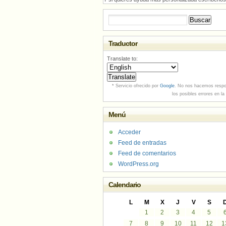
Buscar:
Traductor
Translate to:
* Servicio ofrecido por
Google
. No nos hacemos respo
los posibles errores en la
Menú
Acceder
Feed de entradas
Feed de comentarios
WordPress.org
Calendario
L
M
X
J
V
S
1
2
3
4
5
7
8
9
10
11
12
1