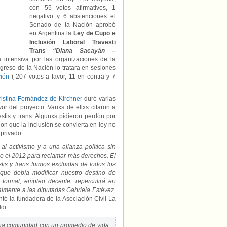
con 55 votos afirmativos, 1
negativo y 6 abstenciones el
Senado de la Nación aprobó
en Argentina la
Ley de Cupo e
Inclusión Laboral Travesti
Trans
“Diana Sacayán –
intensiva por las organizaciones de la
greso de la Nación lo tratara en sesiones
ción
( 207 votos a favor, 11 en contra y 7
ristina Fernández de Kirchner
duró varias
r del proyecto. Varixs de ellxs citaron a
estis y trans. Algunxs pidieron perdón por
n que la inclusión se convierta en ley no
 privado.
, al activismo y a una alianza política sin
de el 2012 para reclamar más derechos. El
tis y trans fuimos excluidas de todos los
ue debía modificar nuestro destino de
formal, empleo decente, repercutirá en
lmente a las diputadas Gabriela Estévez,
ntó la fundadora de la Asociación Civil La
di.
 una comunidad con un promedio de vida