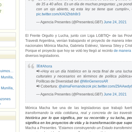
de 35 a 40 años. Es un día de muchas preguntas: ¿se pondr
0
con un ojo abierto, xq esta ley se tiene que cumplir»
,
7
pic.twitter.com/XAOZhbh8r3
— Agencia Presentes (@PresentesLGBT)
June 24, 2021
El Frente Orgullo y Lucha, junto con Liga LGBTIQ+ de las Prov
Travesti Argentina, venían trabajando el proyecto de manera inten
nacionales Mónica Macha, Gabriela Estévez, Vanesa Siley y Crist
Porque el proyecto que hoy se votó ley llegó al recinto
de manera 
diversxs legisladorxs.
#Ahora
guimos…
📢
«Hoy es un día histórico en la recta final de una luch
culturales y necesarios en términos de política pública
 Munilla,
Políticas de Diversidad del
@MinGenerosAR
📢 Cobertura:
@almaFernandezok
pic.twitter.com/Z9AAwd
 Munilla,
— Agencia Presentes (@PresentesLGBT)
June 24, 2021
azones
o
Mónica Macha fue una de las legisladoras que trabajó fuer
transformando la vida cotidiana, real y concreta de las travest
histórica por lo que significa, por su recorrido y su lucha, p
significa en los proyectos de vida y la transformación que supon
Macha a Presentes.
“Estamos construyendo un Estado transfeminista