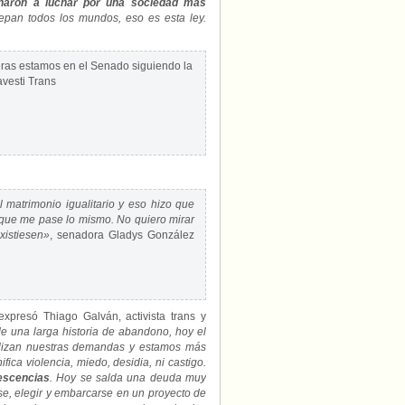
ñaron a luchar por una sociedad más
pan todos los mundos, eso es esta ley.
ras estamos en el Senado siguiendo la
vesti Trans
 matrimonio igualitario y eso hizo que
 que me pase lo mismo. No quiero mirar
xistiesen»
, senadora Gladys González
xpresó Thiago Galván, activista trans y
 una larga historia de abandono, hoy el
ializan nuestras demandas y estamos más
fica violencia, miedo, desidia, ni castigo.
lescencias
. Hoy se salda una deuda muy
se, elegir y embarcarse en un proyecto de