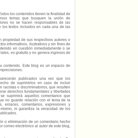
Todos los contenidos tienen la finalidad de
diversos temas que busquen la unión de
radores no se hacen responsables de las
e los textos incluidos en cada una de las
on propiedad de sus respectivos autores o
s informativos, ilustrativos y sin fines de
contenido en cuestión inmediatamente o se
riales, es gratuito y no genera ingresos de
e su contenido. Este blog es un espacio de
imprecisiones.
parecerán publicados una vez que los
echo de suprimirlos en caso de incluir
 racistas o discriminatorios, que resulten
erar derechos fundamentales y libertades
 se suprimirá aquellos comentarios que
ue no guarde relación con el tema de la
, enlaces, comentarios, expresiones y
 mismo, ni garantiza la veracidad de los
ublicados.
ción o eliminación de un comentario hecho
or correo electrónico al autor de este blog,