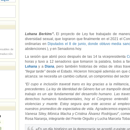
Lohana Berkins”
.
El proyecto de Ley fue trabajado de manera 
diversidad sexual, que lograron que finalmente en el 2021 el Con
ordinarias en
Diputadxs el 8 de junio, donde obtuvo media san
abstenciones ), y en Senadorxs hoy.
nsables de
 traducción.
La sesión que abrió poco después de las 14 la vicepresidenta
C
horas y tuvo a 12 senadorxs que tomaron la palabra, todxs a favo
Lohana
y a
Diana
, pero también historias de vidas de otras trav
“llegar tarde”
desde el Estado. Hicieron hincapié además en que co
alcanza: se necesita un cambio cultural, un compromiso del sector
“El cupo e inclusión travesti trans es ley gracias a la militancia
precedentes. La ley de Identidad de Género fue un trampolín des
trabajo es un eje fundamental del desarrollo humano. Las traves
derechos humanos fundamentales, hoy el Congreso entendió q
violencias y muerte. Estoy segura que este acceso al empleo 
nuestros promedios de expectativa de vida. Agradecemos especia
Vanesa Siley, Mónica Macha y Cristina Álvarez Rodríguez
”, come
D
Rosa Naranja, integrante del Frente Orgullo y Lucha Marcela Tobal
6
3
«
Es un día histórico xq la democracia se acordó q existe