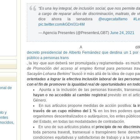
“Es una ley integral, de inclusión social, que nos permite 
a cargo de reparar años de discriminación, maltrato, de vi
dice ahora la senadora
@eugecatalfamo
#Le
pic.twitter.com/kGDnl31r4M
— Agencia Presentes (@PresentesLGBT)
June 24, 2021
A diferen
decreto presidencial de Alberto Fernández que destina un 1 por 
público a personas trans
, la ley -que aun deberá ser promulgada y reglamentada- es muc
de Promoción del acceso al empleo formal para personas trave
Sacayán-Lohana Berkins”
buscó ir más allá de la idea de cupo p
orientadas a lograr la efectiva inclusión laboral de las person
con el fin de promover la igualdad real de oportunidades en todo 
sonal de
Apunta a la inclusión de las personas travestis, transexua
hayan o no accedido al cambio registral
previsto en el art
Género.
En sus artículos propone medidas de acción positiva:
la 
través de un cupo mínimo del 1 %
en los tres poderes que 
to y
organismos descentralizados o autárquicos, los entes público
entes
del Estado, en todas las modalidades de contratación.
nocidos,
En uno de sus artículos platea el
principio de no discrimi
toda persona travesti, transexual o transgénero tiene derech
condiciones equitativas y satisfactorias de trabajo y a la pro