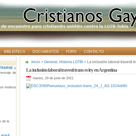
BIBLIOTECA
DOCUMENTOS
FORO
CONTACTO
Inicio
>
General
,
Historia LGTBI
> La inclusión laboral travesti t
TRARSE
y
La inclusión laboral travesti trans es ley en Argentina
ensaje de
martes, 29 de junio de 2021
tros motivos
 de la
s
AQUÍ