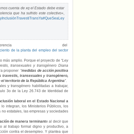
darnos cuenta de xq el Estado debe estar
olencia que ha sufrido este colectivo»
,
yInclusiónTravestiTransYa
#QueSeaLey
cia del
ciento de la planta del empleo del sector
ho más amplio. Porque el proyecto de
“Ley
stis, transexuales y transgénero Diana
ara proponer
“
medidas de acción positiva
as travestis, transexuales y transgénero,
el territorio de la República Argentina
”
.
les y transgénero habilitadas a trabajar,
ículo 3o de la Ley 26.743 de Identidad de
inclusión laboral en el Estado Nacional a
lo integran, los Ministerios Públicos, los
s no estatales, las empresas y sociedades
nación de manera terminant
e al decir que
o al trabajo formal digno y productivo, a
tección contra el desempleo. Y plantea que