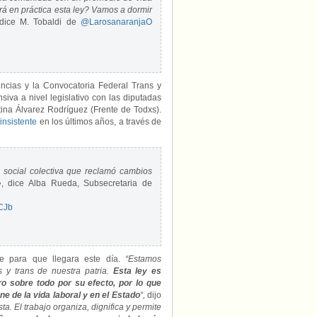
á en práctica esta ley? Vamos a dormir
 dice M. Tobaldi de
@LarosanaranjaO
incias y la Convocatoria Federal Trans y
siva a nivel legislativo con las diputadas
ina Álvarez Rodríguez (Frente de Todxs).
insistente
en los últimos años, a través de
a social colectiva que reclamó cambios
»
, dice Alba Rueda, Subsecretaria de
yCJb
te para que llegara este día.
“Estamos
is y trans de nuestra patria.
Esta ley es
ero sobre todo por su efecto, por lo que
e de la vida laboral y en el Estado
“,
dijo
. El trabajo organiza, dignifica y permite