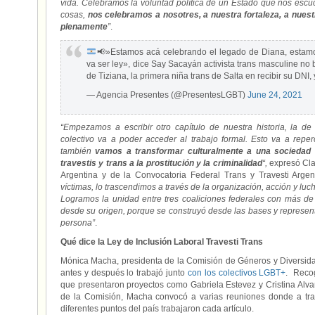
vida. Celebramos la voluntad política de un Estado que nos escu
cosas,
nos celebramos a nosotres, a nuestra fortaleza, a nuestr
plenamente
”
.
📢
»Estamos acá celebrando el legado de Diana, estamo
va ser ley», dice Say Sacayán activista trans masculine no
de Tiziana, la primera niña trans de Salta en recibir su DNI, 
— Agencia Presentes (@PresentesLGBT)
June 24, 2021
“Empezamos a escribir otro capítulo de nuestra historia, la d
colectivo va a poder acceder al trabajo formal. Esto va a repercu
también
vamos a transformar culturalmente a una sociedad 
travestis y trans a la prostitución y la criminalidad
“,
expresó Cla
Argentina y de la Convocatoria Federal Trans y Travesti Argen
víctimas, lo trascendimos a través de la organización, acción y luc
Logramos la unidad entre tres coaliciones federales con más de 
desde su origen, porque se construyó desde las bases y represe
persona”
.
Qué dice la Ley de Inclusión Laboral Travesti Trans
Mónica Macha, presidenta de la Comisión de Géneros y Diversida
antes y después lo trabajó junto
con los colectivos LGBT+
. Recog
que presentaron proyectos como Gabriela Estevez y Cristina Alv
de la Comisión, Macha convocó a varias reuniones donde a trav
diferentes puntos del país trabajaron cada artículo.