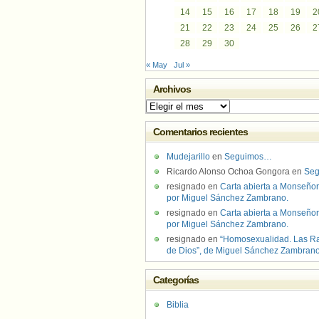
14
15
16
17
18
19
2
21
22
23
24
25
26
2
28
29
30
« May
Jul »
Archivos
Archivos
Comentarios recientes
Mudejarillo
en
Seguimos…
Ricardo Alonso Ochoa Gongora
en
Se
resignado
en
Carta abierta a Monseñor
por Miguel Sánchez Zambrano.
resignado
en
Carta abierta a Monseñor
por Miguel Sánchez Zambrano.
resignado
en
“Homosexualidad. Las R
de Dios”, de Miguel Sánchez Zambran
Categorías
Biblia