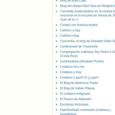
Blog de Raúl Lugo
Blog del obispo Raúl Vera en Religión D
Carmelita contemplativo en la ciudad (
oracional en la escuela de Teresa de J
Juan de la +)
Cartujo con licencia propia
Católico y Gay
Católico+Gay
Concordia, el blog de Oswaldo Gallo S
Confesiones de Trasnoche
Congregación Luterana San Pedro y S
(Costa Rica)
Contranatura (Abraham Puche)
Cristiano Arco Iris
Cristiano y Gay
Cristiano y gay!!! Sí ¿y qué?
El Blog de Abdennur Prado
El Blog de Xabier Pikaza
El cristiano indignado
El Frasco de Alabastro
Escrituras Inclusivas
Espiritualidad caminante (cristiana y
ecuménica)