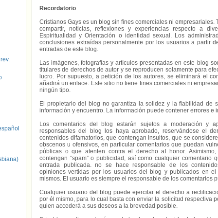
Recordatorio
Cristianos Gays es un blog sin fines comerciales ni empresariales. 
compartir, noticias, reflexiones y experiencias respecto a 
Espiritualidad y Orientación o identidad sexual. Los administ
conclusiones extraídas personalmente por los usuarios a partir d
entradas de este blog.
 rev.
Las imágenes, fotografías y artículos presentadas en este blog s
titulares de derechos de autor y se reproducen solamente para efecto
lucro. Por supuesto, a petición de los autores, se eliminará el 
o
añadirá un enlace. Este sitio no tiene fines comerciales ni empresa
ningún tipo.
El propietario del blog no garantiza la solidez y la fiabilidad d
información y encuentro. La información puede contener errores e 
Los comentarios del blog estarán sujetos a moderación y a
spañol
responsables del blog los haya aprobado, reservándose el der
contenidos difamatorios, que contengan insultos, que se consideren
obscenos u ofensivos, en particular comentarios que puedan vuln
públicas o que atenten contra el derecho al honor. Asimismo,
contengan “spam” o publicidad, así como cualquier comentario q
sbiana)
entrada publicada. no se hace responsable de los contenidos
opiniones vertidas por los usuarios del blog y publicados en el
mismos. El usuario es siempre el responsable de los comentarios p
Cualquier usuario del blog puede ejercitar el derecho a rectifica
por él mismo, para lo cual basta con enviar la solicitud respectiva p
quien accederá a sus deseos a la brevedad posible.