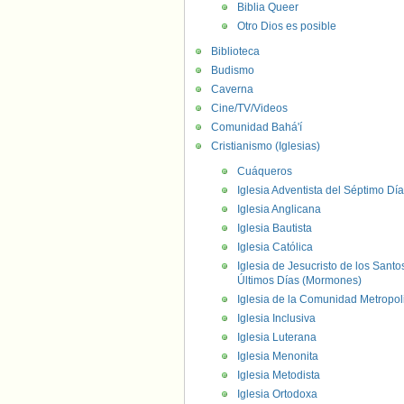
Biblia Queer
Otro Dios es posible
Biblioteca
Budismo
Caverna
Cine/TV/Videos
Comunidad Bahá'í
Cristianismo (Iglesias)
Cuáqueros
Iglesia Adventista del Séptimo Día
Iglesia Anglicana
Iglesia Bautista
Iglesia Católica
Iglesia de Jesucristo de los Santo
Últimos Días (Mormones)
Iglesia de la Comunidad Metropol
Iglesia Inclusiva
Iglesia Luterana
Iglesia Menonita
Iglesia Metodista
Iglesia Ortodoxa