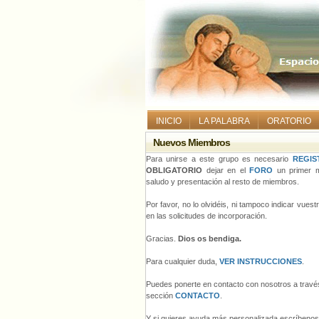
INICIO
LA PALABRA
ORATORIO
Nuevos Miembros
Para unirse a este grupo es necesario
REGIS
OBLIGATORIO
dejar en el
FORO
un primer m
saludo y presentación al resto de miembros.
Por favor, no lo olvidéis, ni tampoco indicar vues
en las solicitudes de incorporación.
Gracias.
Dios os bendiga.
Para cualquier duda,
VER INSTRUCCIONES
.
Puedes ponerte en contacto con nosotros a través
sección
CONTACTO
.
Y si quieres ayuda más personalizada escríbeno