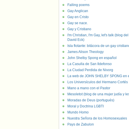
Falling poems
Gay Anglican
Gay en Cristo
Gay se nace.
Gay y Cristiano
I'm Christian, I'm Gay, let's talk (blog del
David Eck)
Isla flotante: bitácora de un gay cristian
James Alison Theology
John Shelby Spong en español
La Casulla de San Ildefonso
La Ciudad Perdida de Nivorg
La web de JOHN SHELBY SPONG en e
Los Universículos del Hermano Cortés
Mano a mano con el Pastor
Mesoletot (blog de una mujer judía y le
Moradas de Deus (portugués)
Moral y Doctrina LGBTI
Mundo Homo
Nuestra Señora de los Homosexuales
Pays de Zabulon