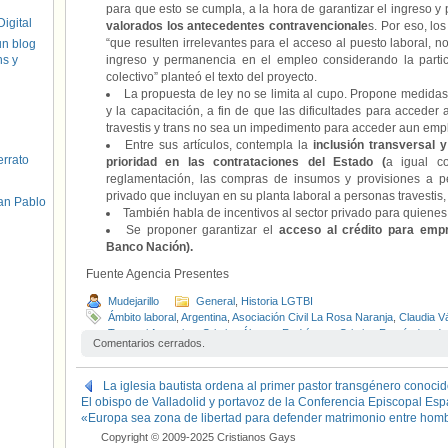
para que esto se cumpla, a la hora de garantizar el ingreso 
igital
valorados los antecedentes contravencionale
s. Por eso, lo
“que resulten irrelevantes para el acceso al puesto laboral, 
un blog
hs y
ingreso y permanencia en el empleo considerando la particu
colectivo” planteó el texto del proyecto.
La propuesta de ley no se limita al cupo. Propone medidas 
y la capacitación, a fin de que las dificultades para acceder
travestis y trans no sea un impedimento para acceder aun emp
Entre sus artículos, contempla la
inclusión transversal y
errato
prioridad en las contrataciones del Estado (
a igual c
reglamentación, las compras de insumos y provisiones a p
privado que incluyan en su planta laboral a personas travestis,
an Pablo
También habla de incentivos al sector privado para quienes c
Se proponer garantizar el
acceso al crédito para empr
Banco Nación).
Fuente Agencia Presentes
Mudejarillo
General
,
Historia LGTBI
Ámbito laboral
,
Argentina
,
Asociación Civil La Rosa Naranja
,
Claudia 
Travesti Argentina
,
Cristina Álvarez Rodríguez
,
Cristina Fernández de
Comentarios cerrados.
Lucha
,
Gabriela Estévez
,
Ley de Cupo e Inclusión Laboral Travesti 
Liga LGBTIQ+ de las Provincias
,
Lohana Berkins
,
Marcela Tobaldi
,
Mó
trans
,
Thiago Galván
,
Vanesa Siley
La iglesia bautista ordena al primer pastor transgénero conocid
El obispo de Valladolid y portavoz de la Conferencia Episcopal Esp
«Europa sea zona de libertad para defender matrimonio entre hom
Copyright © 2009-2025 Cristianos Gays