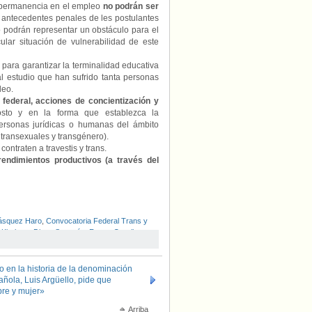
y permanencia en el empleo
no podrán ser
s antecedentes penales de les postulantes
no podrán representar un obstáculo para el
lar situación de vulnerabilidad de este
para garantizar la terminalidad educativa
 al estudio que han sufrido tanta personas
leo.
 federal, acciones de concientización y
osto y en la forma que establezca la
ersonas jurídicas o humanas del ámbito
 transexuales y transgénero).
ontraten a travestis y trans.
endimientos productivos (a través del
Vásquez Haro
,
Convocatoria Federal Trans y
 Kirchner
,
Diana Sacayán
,
Frente Orgullo y
Trans “Diana Sacayán – Lohana Berkins”
,
nica Macha
,
Otrans Argentina
,
Personas
o en la historia de la denominación
añola, Luis Argüello, pide que
bre y mujer»
Arriba