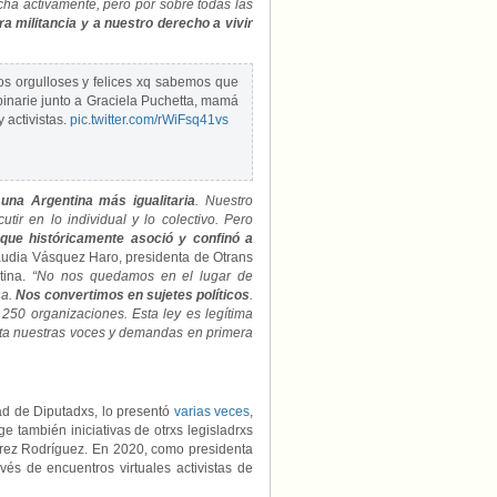
cha activamente, pero por sobre todas las
a militancia y a nuestro derecho a vivir
s orgulloses y felices xq sabemos que
 binarie junto a Graciela Puchetta, mamá
y activistas.
pic.twitter.com/rWiFsq41vs
e
una Argentina más igualitaria
. Nuestro
tir en lo individual y lo colectivo. Pero
que históricamente asoció y confinó a
udia Vásquez Haro, presidenta de Otrans
tina.
“No nos quedamos en el lugar de
ha.
Nos convertimos en sujetes políticos
.
250 organizaciones. Esta ley es legítima
nta nuestras voces y demandas en primera
d de Diputadxs, lo presentó
varias veces
,
e también iniciativas de otrxs legisladrxs
arez Rodríguez. En 2020, como presidenta
és de encuentros virtuales activistas de