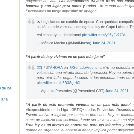
proyectos de vida.
Las compañeras travesti trans nos ense
honesta y con lugar para todos y todas
. Un mundo donde que
Encendimos un fuego imposible de apagar”
.
🔥 Legislamos un cambio de época. Con queridas compañe
sesión donde vamos a conseguir la ley de Cupo Laboral Tra
Así construye el feminismo!
pic.twitter.com/y96yEv773L
— Mónica Macha (@MoniMacha)
June 24, 2021
“A partir de hoy vivimos en un país más justo”
🏳️‍⚧️
#ÅHORA
en
@SenadoArgentina
«Yo no entendía el
votase con una mirada llena de ignorancia. Hoy no quiero
para otro lado, negando como si las personas trans no e
pic.twitter.com/q6B3SgiH0I
s de los
— Agencia Presentes (@PresentesLGBT)
June 24, 2021
itana
“A partir de este momento vivimos en un país más justo
“,
e
Vicepresidente de la Liga LGBTIQ+ de las Provincias.
Después de
Estado vuelve a legislar por nuestros derechos. Hoy se mater
cerca de alcanzar esa sociedad donde ser travesti o trans no signi
Esta ley es un abrazo de esperanza para las infancias y ado
grande en Argentina: el acceso al trabajo implica poder proyectar