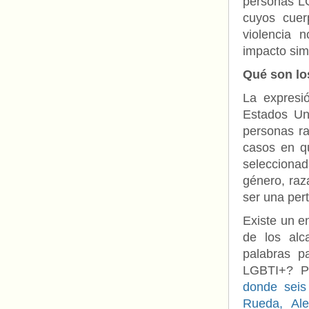
personas LG
cuyos cuer
violencia n
impacto sim
Qué son lo
La expresi
Estados Un
personas ra
casos en qu
seleccionad
género, raza
ser una per
Existe un e
de los alc
palabras p
LGBTI+? P
donde seis
Rueda, Ale