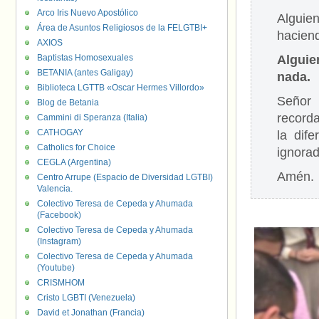
Arco Iris Nuevo Apostólico
Alguien
Área de Asuntos Religiosos de la FELGTBI+
hacien
AXIOS
Baptistas Homosexuales
Alguie
BETANIA (antes Galigay)
nada.
Biblioteca LGTTB «Oscar Hermes Villordo»
Señor 
Blog de Betania
record
Cammini di Speranza (Italia)
CATHOGAY
la dif
Catholics for Choice
ignorad
CEGLA (Argentina)
Amén.
Centro Arrupe (Espacio de Diversidad LGTBI)
Valencia.
Colectivo Teresa de Cepeda y Ahumada
(Facebook)
Colectivo Teresa de Cepeda y Ahumada
(Instagram)
Colectivo Teresa de Cepeda y Ahumada
(Youtube)
CRISMHOM
Cristo LGBTI (Venezuela)
David et Jonathan (Francia)