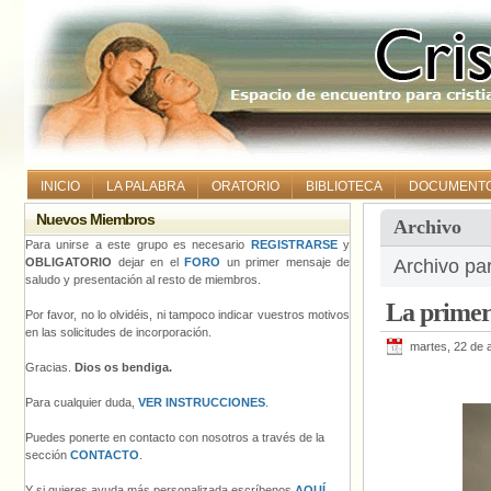
INICIO
LA PALABRA
ORATORIO
BIBLIOTECA
DOCUMENT
Nuevos Miembros
Archivo
Para unirse a este grupo es necesario
REGISTRARSE
y
OBLIGATORIO
dejar en el
FORO
un primer mensaje de
Archivo pa
saludo y presentación al resto de miembros.
La prime
Por favor, no lo olvidéis, ni tampoco indicar vuestros motivos
en las solicitudes de incorporación.
martes, 22 de a
Gracias.
Dios os bendiga.
Para cualquier duda,
VER INSTRUCCIONES
.
Puedes ponerte en contacto con nosotros a través de la
sección
CONTACTO
.
Y si quieres ayuda más personalizada escríbenos
AQUÍ