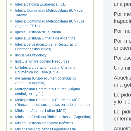
una pe
Iglesia católica Ecuménica (ICE)
Iglesia Comunidad Metropolitana (ICM) de
Por me
Toronto
tragedi
Iglesia Comunidad Metropolitana (ICM) Los
Ángeles-EE.UU.
Por med
Iglesia Cristiana de la Puerta
Iglesia Cristiana Unitaria de Argentina
Por me
Iglesia de Jesucristo de la Restauración.
encuent
(Mormones inclusivos).
Inclusive Orthodoxy
Por eso
Institute for Welcoming Resources
Una niñ
La Iglesia Liberación Latina, Cristiana
Ecuménica Inclusiva (Chile)
Abuelit
meTanoia (Grupo ecuménico inclusivo,
Andalucía oriental)
una go
Metropolitan Community Church (Página
central, en inglés)
Le pid
Metropolitan Community Churches. MCC.
y lo pie
(Direcciones de sus iglesias en todo el mundo)
Ministerio Arco Iris Latino (MCC)
Le pid
Ministerio Cristiano Bíblico Inclusivo (Argentina)
enfermi
Misión Cristiana Incluyente (México)
Abuelit
Misioneros Anglicanos Legionarios de