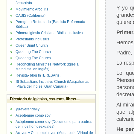
Jesucristo
Y yo q
Movimiento Arco Iris
grande
OASIS (California)
quiere 
Peregrino Reformado (Bautista Reformada
Bíblica)
Primer
Primera Iglesia Cristiana Bíblica Inclusiva
Protestants Inclusius
Hemos e
Queer Spirit Church
Queering The Church
Padre,
Queering The Church
La resp
Reconciling Ministries Network (Iglesia
Metodista, en inglés)
Lo que
Revista- blog InTERESArte.
Piense
St Sebastians Inclusive Church (Maspalomas
.Playa del Inglés. Gran Canaria)
person
decret
Directorio de Iglesias, recursos, libros....
Al mira
@reverendally
que al
Acéptenme como soy
calvari
Acéptenme como soy (Documento para padres
de hijos homosexuales)
He pen
Activos y Contemplativos (Monasterio Virtual de