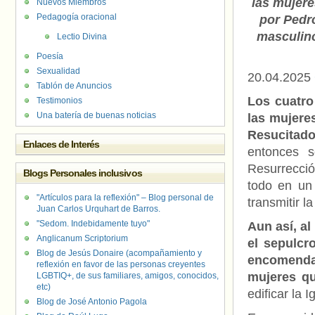
las mujere
Nuevos Miembros
Pedagogía oracional
por Pedro
masculino
Lectio Divina
Poesía
Sexualidad
20.04.2025
Tablón de Anuncios
Los cuatro
Testimonios
Una batería de buenas noticias
las mujere
Resucitad
Enlaces de Interés
entonces 
Resurrecció
Blogs Personales inclusivos
todo en un
"Artículos para la reflexión" – Blog personal de
transmitir la
Juan Carlos Urquhart de Barros.
"Sedom. Indebidamente tuyo"
Aun así, al
Anglicanum Scriptorium
el sepulcr
Blog de Jesús Donaire (acompañamiento y
encomenda
reflexión en favor de las personas creyentes
mujeres q
LGBTIQ+, de sus familiares, amigos, conocidos,
etc)
edificar la I
Blog de José Antonio Pagola