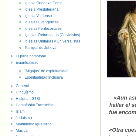
Iglesia Ortodoxa Copta
Iglesia Presbiteriana
Iglesia Valdense
Iglesias Evangélicas
Iglesias Pentecostales
Iglesias Reformadas (Calvinistas)
Iglesias Unitarias y Universalistas
Testigos de Jehová
El parte homófobo
Espiritualidad
"Migajas" de espiritualidad
Espiritualidad Inclusiva
General
Hinduísmo
«Aun así
Historia LGTBI
hallar el 
Homofobia/ Transfobia.
Islam
fue encome
Judaísmo
Matrimonio igualitario
«Otra cues
Música