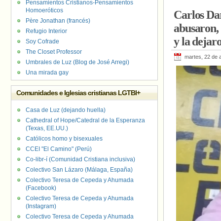
Pensamientos Cristianos-Pensamientos
Homoeróticos
Carlos Dar
Père Jonathan (francés)
abusaron, 
Refugio Interior
y la dejar
Soy Cofrade
The Closet Professor
martes, 22 de a
Umbrales de Luz (Blog de José Arregi)
Una mirada gay
Comunidades e Iglesias cristianas LGTBI+
Casa de Luz (dejando huella)
Cathedral of Hope/Catedral de la Esperanza
(Texas, EE.UU.)
Católicos homo y bisexuales
CCEI "El Camino" (Perú)
Co-libr-í (Comunidad Cristiana inclusiva)
Colectivo San Lázaro (Málaga, España)
Colectivo Teresa de Cepeda y Ahumada
(Facebook)
Colectivo Teresa de Cepeda y Ahumada
(Instagram)
Colectivo Teresa de Cepeda y Ahumada