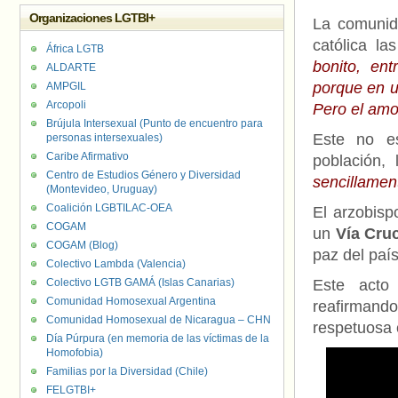
Organizaciones LGTBI+
La comunida
católica la
África LGTB
bonito, en
ALDARTE
porque en u
AMPGIL
Arcopoli
Pero el amo
Brújula Intersexual (Punto de encuentro para
Este no e
personas intersexuales)
Caribe Afirmativo
población,
Centro de Estudios Género y Diversidad
sencillame
(Montevideo, Uruguay)
Coalición LGBTILAC-OEA
El arzobis
COGAM
un
Vía Cru
COGAM (Blog)
paz del paí
Colectivo Lambda (Valencia)
Colectivo LGTB GAMÁ (Islas Canarias)
Este acto
Comunidad Homosexual Argentina
reafirmand
Comunidad Homosexual de Nicaragua – CHN
respetuosa 
Día Púrpura (en memoria de las víctimas de la
Homofobia)
Familias por la Diversidad (Chile)
FELGTBI+