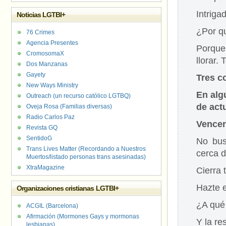
Intriga
Noticias LGTBI+
¿Por q
76 Crimes
Agencia Presentes
Porque
CromosomaX
llorar.
Dos Manzanas
Gayety
Tres c
New Ways Ministry
En alg
Outreach (un recurso católico LGTBQ)
de actu
Oveja Rosa (Familias diversas)
Radio Carlos Paz
Vencer 
Revista GQ
SentidoG
No bus
Trans Lives Matter (Recordando a Nuestros
cerca d
Muertos/listado personas trans asesinadas)
XtraMagazine
Cierra 
Hazte e
Organizaciones cristianas LGTBI+
¿A qué 
ACGIL (Barcelona)
Afirmación (Mormones Gays y mormonas
Y la re
lesbianas)