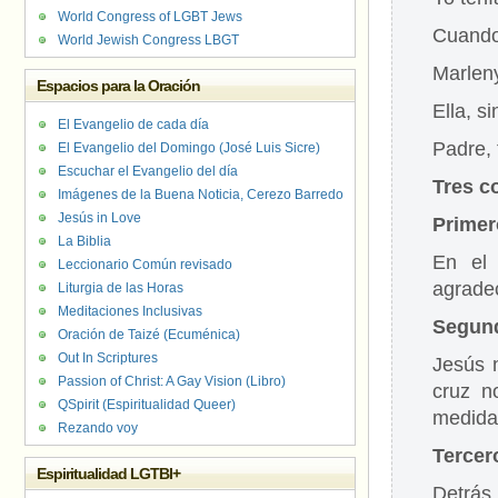
World Congress of LGBT Jews
Cuando
World Jewish Congress LBGT
Marlen
Espacios para la Oración
Ella, s
El Evangelio de cada día
Padre, 
El Evangelio del Domingo (José Luis Sicre)
Escuchar el Evangelio del día
Tres c
Imágenes de la Buena Noticia, Cerezo Barredo
Jesús in Love
Primer
La Biblia
En el 
Leccionario Común revisado
agradec
Liturgia de las Horas
Meditaciones Inclusivas
Segun
Oración de Taizé (Ecuménica)
Out In Scriptures
Jesús n
Passion of Christ: A Gay Vision (Libro)
cruz n
QSpirit (Espiritualidad Queer)
medida
Rezando voy
Tercer
Espiritualidad LGTBI+
Detrás