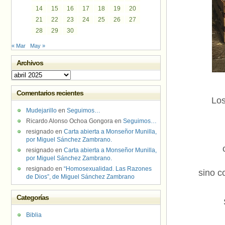
14
15
16
17
18
19
20
21
22
23
24
25
26
27
28
29
30
« Mar
May »
Archivos
Archivos
Comentarios recientes
Los
Mudejarillo
en
Seguimos…
Ricardo Alonso Ochoa Gongora
en
Seguimos…
resignado
en
Carta abierta a Monseñor Munilla,
por Miguel Sánchez Zambrano.
resignado
en
Carta abierta a Monseñor Munilla,
por Miguel Sánchez Zambrano.
resignado
en
“Homosexualidad. Las Razones
sino c
de Dios”, de Miguel Sánchez Zambrano
Categorías
Biblia