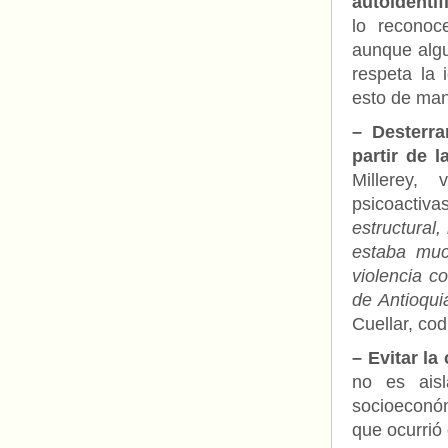
autoidentif
lo reconoc
aunque algu
respeta la 
esto de man
– Desterra
partir de l
Millerey,
psicoactiva
estructural,
estaba muc
violencia c
de Antioqui
Cuellar, co
– Evitar la
no es aisl
socioeconóm
que ocurrió