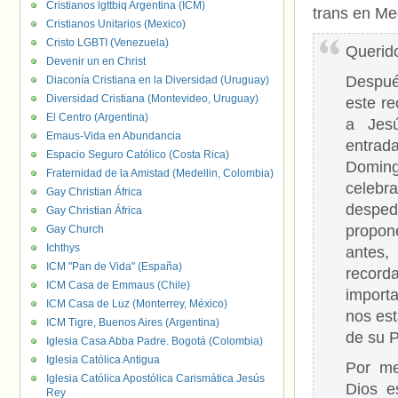
Cristianos lgttbiq Argentina (ICM)
trans en Med
Cristianos Unitarios (Mexico)
Cristo LGBTI (Venezuela)
Querid
Devenir un en Christ
Despu
Diaconía Cristiana en la Diversidad (Uruguay)
Diversidad Cristiana (Montevideo, Uruguay)
este r
El Centro (Argentina)
a Jesú
Emaus-Vida en Abundancia
entra
Espacio Seguro Católico (Costa Rica)
Domi
Fraternidad de la Amistad (Medellin, Colombia)
cele
Gay Christian África
desped
Gay Christian África
propone
Gay Church
Ichthys
ante
ICM "Pan de Vida" (España)
recor
ICM Casa de Emmaus (Chile)
import
ICM Casa de Luz (Monterrey, México)
nos es
ICM Tigre, Buenos Aires (Argentina)
de su P
Iglesia Casa Abba Padre. Bogotá (Colombia)
Iglesia Católica Antigua
Por me
Iglesia Católica Apostólica Carismática Jesús
Dios e
Rey