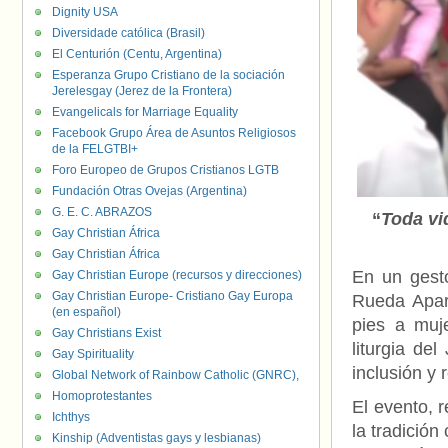
Dignity USA
Diversidade católica (Brasil)
El Centurión (Centu, Argentina)
Esperanza Grupo Cristiano de la sociación
Jerelesgay (Jerez de la Frontera)
Evangelicals for Marriage Equality
Facebook Grupo Área de Asuntos Religiosos
de la FELGTBI+
Foro Europeo de Grupos Cristianos LGTB
Fundación Otras Ovejas (Argentina)
G. E. C. ABRAZOS
“
Toda vi
Gay Christian África
Gay Christian África
En un gesto
Gay Christian Europe (recursos y direcciones)
Gay Christian Europe- Cristiano Gay Europa
Rueda Apar
(en español)
pies a muje
Gay Christians Exist
liturgia de
Gay Spirituality
inclusión y 
Global Network of Rainbow Catholic (GNRC),
Homoprotestantes
El evento, 
Ichthys
la tradición
Kinship (Adventistas gays y lesbianas)