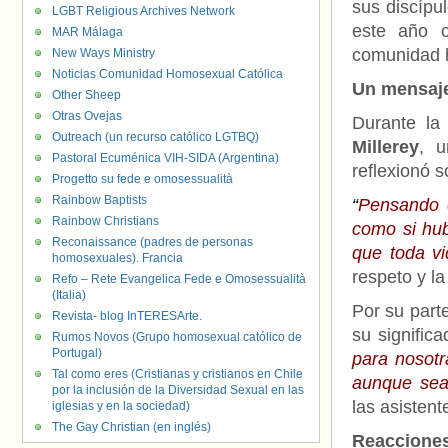
sus discípu
LGBT Religious Archives Network
este año c
MAR Málaga
comunidad h
New Ways Ministry
Noticias Comunidad Homosexual Católica
Un mensaje
Other Sheep
Otras Ovejas
Durante la
Outreach (un recurso católico LGTBQ)
Millerey
, u
Pastoral Ecuménica VIH-SIDA (Argentina)
reflexionó 
Progetto su fede e omosessualità
Rainbow Baptists
“
Pensando e
Rainbow Christians
como si hub
Reconaissance (padres de personas
que toda v
homosexuales). Francia
respeto y la
Refo – Rete Evangelica Fede e Omosessualità
(Italia)
Por su parte
Revista- blog InTERESArte.
su signific
Rumos Novos (Grupo homosexual católico de
Portugal)
para nosotr
Tal como eres (Cristianas y cristianos en Chile
aunque sea
por la inclusión de la Diversidad Sexual en las
las asistent
iglesias y en la sociedad)
The Gay Christian (en inglés)
Reacciones 