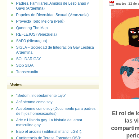
Padres, Familiares, Amigos de Lesbianas y
martes, 22 de a
Gays (Argentina)
Papeles de Diversidad Sexual (Venezuela)
Proyecto Todo Mejora (Perú)
Queering The Map
REFLEJOS (Venezuela)
SAFO (Nicaragua)
SIGLA – Sociedad de Integración Gay Lésbica
Argentina
SOLIDARIGAY
Stop SIDA
Transexualia
Varios
"Sedom. Indebidamente tuyo"
Acéptenme como soy
Acéptenme como soy (Documento para padres
El rol de 
de hijos homosexuales)
las v
Arte e Historia gay. La historia del amor
masculino gay.
compartim
Bajo el arcoíris (Editorial infantil LGBT).
perio
Conferencia de Teresa Forcades OSB: