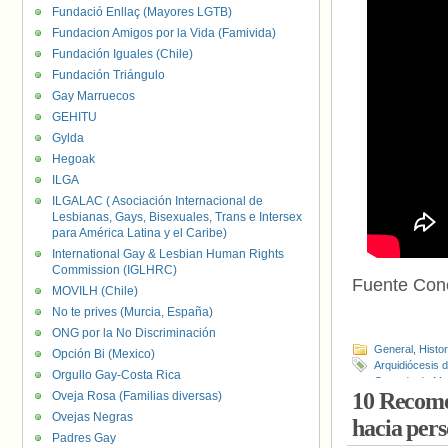
Fundació Enllaç (Mayores LGTB)
Fundacion Amigos por la Vida (Famivida)
Fundación Iguales (Chile)
Fundación Triángulo
Gay Marruecos
GEHITU
Gylda
Hegoak
ILGA
ILGALAC ( Asociación Internacional de
Lesbianas, Gays, Bisexuales, Trans e Intersex
para América Latina y el Caribe)
International Gay & Lesbian Human Rights
Commission (IGLHRC)
Fuente Con
MOVILH (Chile)
No te prives (Murcia, España)
ONG por la No Discriminación
General
,
Histo
Opción Bi (Mexico)
Arquidiócesis 
Orgullo Gay-Costa Rica
Gerardo de Ma
10 Recome
Oveja Rosa (Familias diversas)
Ovejas Negras
hacia pe
Padres Gay