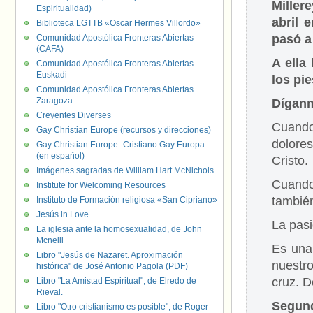
Miller
Espiritualidad)
abril 
Biblioteca LGTTB «Oscar Hermes Villordo»
pasó a
Comunidad Apostólica Fronteras Abiertas
(CAFA)
A ella
Comunidad Apostólica Fronteras Abiertas
Euskadi
los pie
Comunidad Apostólica Fronteras Abiertas
Zaragoza
Díganm
Creyentes Diverses
Cuando
Gay Christian Europe (recursos y direcciones)
dolore
Gay Christian Europe- Cristiano Gay Europa
(en español)
Cristo.
Imágenes sagradas de William Hart McNichols
Cuando
Institute for Welcoming Resources
también
Instituto de Formación religiosa «San Cipriano»
Jesús in Love
La pasi
La iglesia ante la homosexualidad, de John
Mcneill
Es una 
Libro "Jesús de Nazaret. Aproximación
nuestr
histórica" de José Antonio Pagola (PDF)
cruz. 
Libro "La Amistad Espiritual", de Elredo de
Rieval.
Segund
Libro "Otro cristianismo es posible", de Roger