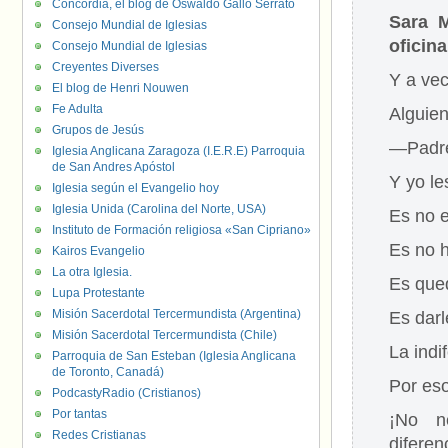
Concordia, el blog de Oswaldo Gallo Serrato
Sara M
Consejo Mundial de Iglesias
oficina
Consejo Mundial de Iglesias
Creyentes Diverses
Y a vec
El blog de Henri Nouwen
Fe Adulta
Alguie
Grupos de Jesús
—Padre,
Iglesia Anglicana Zaragoza (I.E.R.E) Parroquia
de San Andres Apóstol
Y yo le
Iglesia según el Evangelio hoy
Iglesia Unida (Carolina del Norte, USA)
Es no 
Instituto de Formación religiosa «San Cipriano»
Es no 
Kairos Evangelio
La otra Iglesia.
Es qued
Lupa Protestante
Misión Sacerdotal Tercermundista (Argentina)
Es darl
Misión Sacerdotal Tercermundista (Chile)
La indi
Parroquia de San Esteban (Iglesia Anglicana
de Toronto, Canadá)
Por eso
PodcastyRadio (Cristianos)
Por tantas
¡No ne
Redes Cristianas
diferen