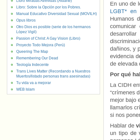
Libro Miradas Atrevidas (Aldarte)
En uno de l
Libro: Sobre la Opción por los Pobres.
LGBT* en 
Manual Educativo Diversidad Sexual (MOVILH)
Humanos de
Opus libros
comunicar e
Otro Dios es posible (serie de los hermanos
López Vigil)
desarrolla
Passion of Christ: A Gay Vision (Libro)
discriminac
Proyecto Todo Mejora (Perú)
dañinos, y 
Queering The Map
evidencia d
Remembering Our Dead
de elevada 
Teología Indecente
Trans Lives Matter (Recordando a Nuestros
Por qué hab
Muertos/listado personas trans asesinadas)
Tu vida va a mejorar
La CIDH ent
WEB Islam
“crímenes d
mejor bajo e
llamarlos c
si nos pone
Hablar de
vi
un tipo de 