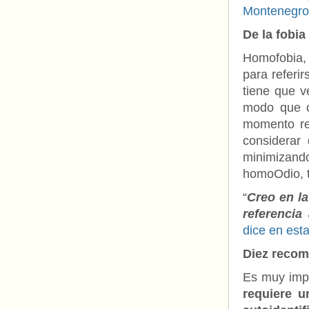
Montenegro-
De la fobia
Homofobia, 
para referir
tiene que v
modo que c
momento res
considerar
minimizand
homoOdio, 
“
Creo en la
referencia
dice en esta
Diez recom
Es muy imp
requiere u