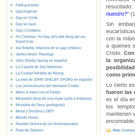
Falling poems
resucitado: 
Gay Anglican
nuestro?
” (
Gay en Cristo
Sin embar
Gay se nace.
Gay y Cristiano
eucarística
I'm Christian, I'm Gay, let's talk (blog del rev.
con la máxi
David Eck)
a quienes s
Isla flotante: bitácora de un gay cristiano
Cristo.
Con 
James Alison Theology
la organiz
John Shelby Spong en español
posibilida
La Casulla de San Ildefonso
La Ciudad Perdida de Nivorg
como prime
La web de JOHN SHELBY SPONG en español
Lo cierto e
Los Universículos del Hermano Cortés
fueron las
Mano a mano con el Pastor
Mesoletot (blog de una mujer judía y lesbiana)
es el día e
Moradas de Deus (portugués)
los templ
Moral y Doctrina LGBTI
mantienen v
Mundo Homo
encomiable
Nuestra Señora de los Homosexuales
Pays de Zabulon
Biblia
,
Espiritua