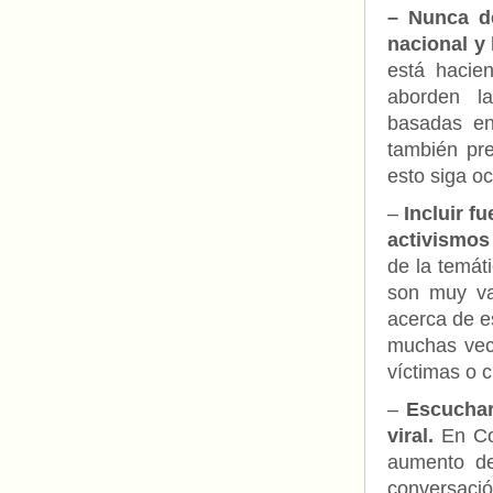
– Nunca de
nacional y 
está hacie
aborden la
basadas en 
también pr
esto siga oc
–
Incluir f
activismos
de la temáti
son muy va
acerca de es
muchas vece
víctimas o 
–
Escuchar
viral.
En Col
aumento de
conversaci