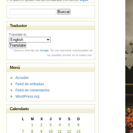
Buscar:
Traductor
Translate to:
* Servicio ofrecido por
Google
. No nos hacemos responsables de
los posibles errores en la traducción.
Menú
Acceder
Feed de entradas
Feed de comentarios
WordPress.org
Calendario
L
M
X
J
V
S
D
1
2
3
4
5
6
7
8
9
10
11
12
13