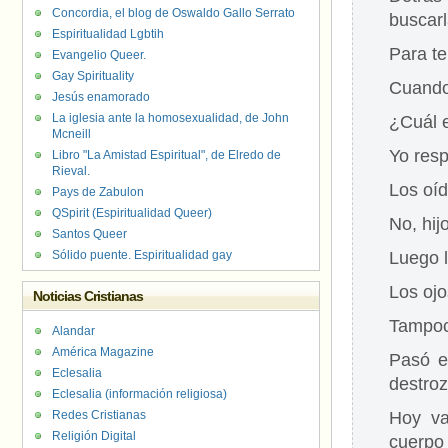
Concordia, el blog de Oswaldo Gallo Serrato
buscarl
Espiritualidad Lgbtih
Para te
Evangelio Queer.
Gay Spirituality
Cuando
Jesús enamorado
La iglesia ante la homosexualidad, de John
¿Cuál e
Mcneill
Yo resp
Libro "La Amistad Espiritual", de Elredo de
Rieval.
Los oíd
Pays de Zabulon
QSpirit (Espiritualidad Queer)
No, hi
Santos Queer
Sólido puente. Espiritualidad gay
Luego l
Los ojo
Noticias Cristianas
Tampoc
Alandar
América Magazine
Pasó e
Eclesalia
destro
Eclesalia (información religiosa)
Redes Cristianas
Hoy va
Religión Digital
cuerpo