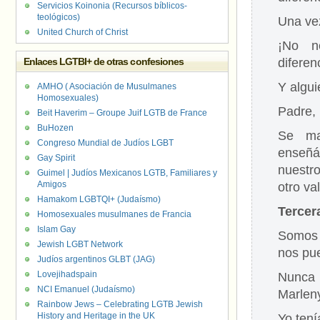
Servicios Koinonia (Recursos bíblicos-
teológicos)
Una ve
United Church of Christ
¡No ne
Enlaces LGTBI+ de otras confesiones
diferen
Y algui
AMHO ( Asociación de Musulmanes
Homosexuales)
Padre,
Beit Haverim – Groupe Juif LGTB de France
BuHozen
Se ma
Congreso Mundial de Judíos LGBT
enseñá
Gay Spirit
nuestro
Guimel | Judíos Mexicanos LGTB, Familiares y
Amigos
otro va
Hamakom LGBTQI+ (Judaísmo)
Tercer
Homosexuales musulmanes de Francia
Islam Gay
Somos i
Jewish LGBT Network
nos pue
Judíos argentinos GLBT (JAG)
Lovejihadspain
Nunca 
NCI Emanuel (Judaísmo)
Marlen
Rainbow Jews – Celebrating LGTB Jewish
History and Heritage in the UK
Yo tení