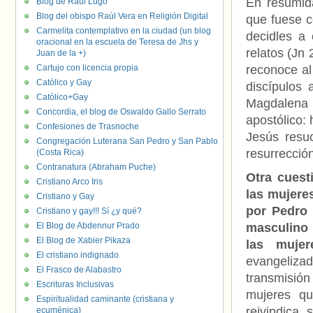
En resumida
Blog de Raúl Lugo
Blog del obispo Raúl Vera en Religión Digital
que fuese c
Carmelita contemplativo en la ciudad (un blog
decidles a 
oracional en la escuela de Teresa de Jhs y
relatos (Jn
Juan de la +)
Cartujo con licencia propia
reconoce al
Católico y Gay
discípulos
Católico+Gay
Magdalena c
Concordia, el blog de Oswaldo Gallo Serrato
apostólico: 
Confesiones de Trasnoche
Jesús resuc
Congregación Luterana San Pedro y San Pablo
resurrecció
(Costa Rica)
Contranatura (Abraham Puche)
Otra cuest
Cristiano Arco Iris
las mujere
Cristiano y Gay
por Pedro 
Cristiano y gay!!! Sí ¿y qué?
El Blog de Abdennur Prado
masculino 
El Blog de Xabier Pikaza
las mujer
El cristiano indignado
evangelizad
El Frasco de Alabastro
transmisión
Escrituras Inclusivas
mujeres qu
Espiritualidad caminante (cristiana y
reivindica
ecuménica)