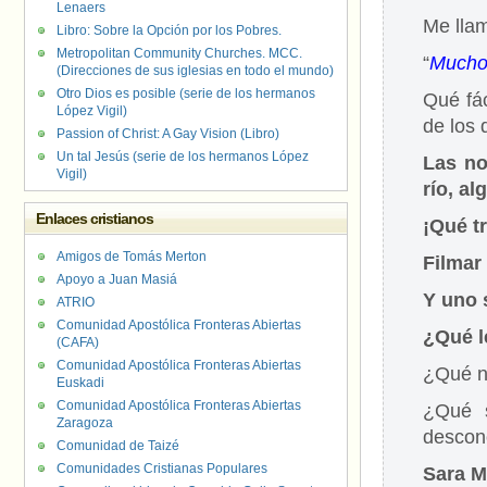
Lenaers
Me llam
Libro: Sobre la Opción por los Pobres.
Metropolitan Community Churches. MCC.
“
Mucho
(Direcciones de sus iglesias en todo el mundo)
Otro Dios es posible (serie de los hermanos
Qué fác
López Vigil)
de los
Passion of Christ: A Gay Vision (Libro)
Un tal Jesús (serie de los hermanos López
Las no
Vigil)
río, al
Enlaces cristianos
¡Qué tr
Amigos de Tomás Merton
Filmar
Apoyo a Juan Masiá
Y uno 
ATRIO
Comunidad Apostólica Fronteras Abiertas
¿Qué l
(CAFA)
Comunidad Apostólica Fronteras Abiertas
¿Qué no
Euskadi
Comunidad Apostólica Fronteras Abiertas
¿Qué s
Zaragoza
descon
Comunidad de Taizé
Comunidades Cristianas Populares
Sara M