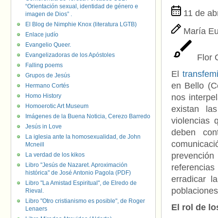
“Orientación sexual, identidad de género e
11 de abr
imagen de Dios” .
El Blog de Nimphie Knox (literatura LGTB)
María E
Enlace judío
Evangelio Queer.
Evangelizadoras de los Apóstoles
Flor 
Falling poems
El
transfemi
Grupos de Jesús
en Bello (
Hermano Cortés
Homo History
nos interpe
Homoerotic Art Museum
existan la
Imágenes de la Buena Noticia, Cerezo Barredo
violencias
Jesús in Love
deben con
La iglesia ante la homosexualidad, de John
comunicac
Mcneill
prevención
La verdad de los kikos
Libro "Jesús de Nazaret. Aproximación
referenci
histórica" de José Antonio Pagola (PDF)
erradicar l
Libro "La Amistad Espiritual", de Elredo de
poblaciones 
Rieval.
Libro "Otro cristianismo es posible", de Roger
El rol de l
Lenaers