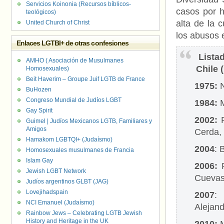
Servicios Koinonia (Recursos bíblicos-
casos por h
teológicos)
alta de la 
United Church of Christ
los abusos e
Enlaces LGTBI+ de otras confesiones
Listad
AMHO ( Asociación de Musulmanes
Chile 
Homosexuales)
Beit Haverim – Groupe Juif LGTB de France
1975:
BuHozen
Congreso Mundial de Judíos LGBT
1984:
Gay Spirit
2002:
P
Guimel | Judíos Mexicanos LGTB, Familiares y
Amigos
Cerda,
Hamakom LGBTQI+ (Judaísmo)
2004
: 
Homosexuales musulmanes de Francia
Islam Gay
2006:
Jewish LGBT Network
Cuevas
Judíos argentinos GLBT (JAG)
Lovejihadspain
2007
:
NCI Emanuel (Judaísmo)
Alejan
Rainbow Jews – Celebrating LGTB Jewish
History and Heritage in the UK