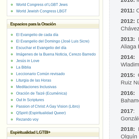
2010:
World Congress of LGBT Jews
2011:
C
World Jewish Congress LBGT
2012:
D
Espacios para la Oración
Cháve
El Evangelio de cada día
2013:
L
El Evangelio del Domingo (José Luis Sicre)
Aliaga
Escuchar el Evangelio del día
Imágenes de la Buena Noticia, Cerezo Barredo
2014
Jesús in Love
Wladimi
La Biblia
Leccionario Común revisado
2015:
C
Liturgia de las Horas
Ruiz N
Meditaciones Inclusivas
2016
Oración de Taizé (Ecuménica)
Bahamo
Out In Scriptures
Passion of Christ: A Gay Vision (Libro)
2017
:
QSpirit (Espiritualidad Queer)
Gonzál
Rezando voy
2018:
P
Espiritualidad LGTBI+
Olguín