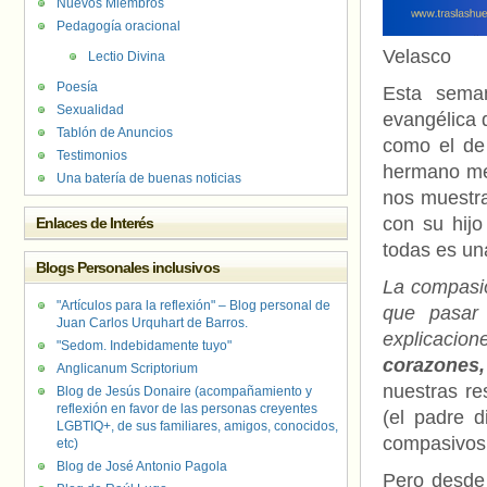
Nuevos Miembros
Pedagogía oracional
Velasco
Lectio Divina
Poesía
Esta seman
Sexualidad
evangélica
Tablón de Anuncios
como el de
Testimonios
hermano men
Una batería de buenas noticias
nos muestr
con su hij
Enlaces de Interés
todas es u
Blogs Personales inclusivos
La compasió
"Artículos para la reflexión" – Blog personal de
que pasar 
Juan Carlos Urquhart de Barros.
explicacio
"Sedom. Indebidamente tuyo"
corazones,
Anglicanum Scriptorium
nuestras re
Blog de Jesús Donaire (acompañamiento y
reflexión en favor de las personas creyentes
(el padre d
LGBTIQ+, de sus familiares, amigos, conocidos,
compasivos 
etc)
Blog de José Antonio Pagola
Pero desde