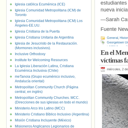
estudiante
Iglesia católica Ecuménica (ICE)
nueva inicia
Iglesia Comunidad Metropolitana (ICM) de
Toronto
—Sarah Cas
Iglesia Comunidad Metropolitana (ICM) Los
Ángeles-EE.UU.
Fuente New
Iglesia Cristiana de la Puerta
Iglesia Cristiana Unitaria de Argentina
General
,
Histo
Georgetown Uni
Iglesia de Jesucristo de la Restauración.
LGTBIQ+ catól
(Mormones inclusivos).
En el Memo
Inclusive Orthodoxy
víctimas f
Institute for Welcoming Resources
La Iglesia Liberación Latina, Cristiana
miércoles, 2 de
Ecuménica Inclusiva (Chile)
meTanoia (Grupo ecuménico inclusivo,
Andalucía oriental)
Metropolitan Community Church (Página
central, en inglés)
Metropolitan Community Churches. MCC.
(Direcciones de sus iglesias en todo el mundo)
Ministerio Arco Iris Latino (MCC)
Ministerio Cristiano Bíblico Inclusivo (Argentina)
Misión Cristiana Incluyente (México)
Misioneros Anglicanos Legionarios de