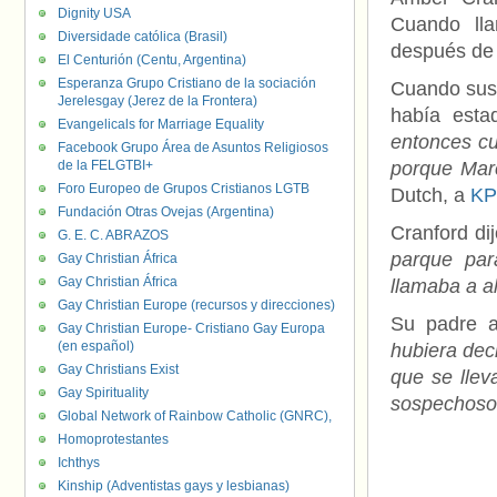
Dignity USA
Cuando lla
Diversidade católica (Brasil)
después de 
El Centurión (Centu, Argentina)
Esperanza Grupo Cristiano de la sociación
Cuando sus 
Jerelesgay (Jerez de la Frontera)
había esta
Evangelicals for Marriage Equality
entonces c
Facebook Grupo Área de Asuntos Religiosos
de la FELGTBI+
porque Mar
Foro Europeo de Grupos Cristianos LGTB
Dutch, a
KP
Fundación Otras Ovejas (Argentina)
Cranford dij
G. E. C. ABRAZOS
parque par
Gay Christian África
Gay Christian África
llamaba a a
Gay Christian Europe (recursos y direcciones)
Su padre a
Gay Christian Europe- Cristiano Gay Europa
(en español)
hubiera deci
Gay Christians Exist
que se llev
Gay Spirituality
sospechos
Global Network of Rainbow Catholic (GNRC),
Homoprotestantes
Ichthys
Kinship (Adventistas gays y lesbianas)