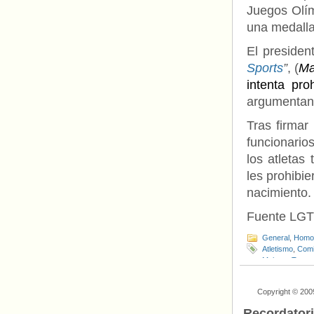
Juegos Olím
una medalla
El presiden
Sports
”
, (
Ma
intenta pro
argumentando
Tras firmar
funcionario
los atletas
les prohibi
nacimiento.
Fuente LG
General
,
Homof
Atletismo
,
Comi
Mujeres Trans
Copyright © 200
Recordator