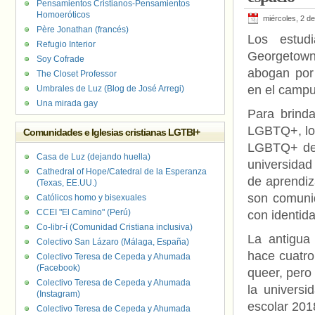
Pensamientos Cristianos-Pensamientos
Homoeróticos
miércoles, 2 de
Père Jonathan (francés)
Los estud
Refugio Interior
Georgetown
Soy Cofrade
abogan po
The Closet Professor
en el campu
Umbrales de Luz (Blog de José Arregi)
Una mirada gay
Para brind
LGBTQ+, los
Comunidades e Iglesias cristianas LGTBI+
LGBTQ+ de l
Casa de Luz (dejando huella)
universida
Cathedral of Hope/Catedral de la Esperanza
de aprendiz
(Texas, EE.UU.)
son comunid
Católicos homo y bisexuales
CCEI "El Camino" (Perú)
con identid
Co-libr-í (Comunidad Cristiana inclusiva)
La antigua
Colectivo San Lázaro (Málaga, España)
hace cuatro
Colectivo Teresa de Cepeda y Ahumada
(Facebook)
queer, pero
Colectivo Teresa de Cepeda y Ahumada
la univers
(Instagram)
escolar 201
Colectivo Teresa de Cepeda y Ahumada