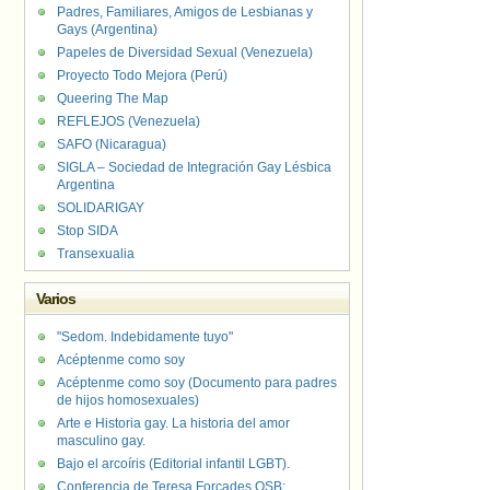
Padres, Familiares, Amigos de Lesbianas y
Gays (Argentina)
Papeles de Diversidad Sexual (Venezuela)
Proyecto Todo Mejora (Perú)
Queering The Map
REFLEJOS (Venezuela)
SAFO (Nicaragua)
SIGLA – Sociedad de Integración Gay Lésbica
Argentina
SOLIDARIGAY
Stop SIDA
Transexualia
Varios
"Sedom. Indebidamente tuyo"
Acéptenme como soy
Acéptenme como soy (Documento para padres
de hijos homosexuales)
Arte e Historia gay. La historia del amor
masculino gay.
Bajo el arcoíris (Editorial infantil LGBT).
Conferencia de Teresa Forcades OSB: