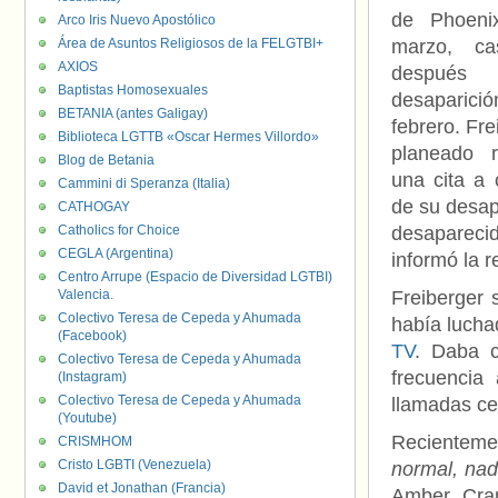
de Phoeni
Arco Iris Nuevo Apostólico
Área de Asuntos Religiosos de la FELGTBI+
marzo, c
AXIOS
despué
Baptistas Homosexuales
desaparici
BETANIA (antes Galigay)
febrero. Fre
Biblioteca LGTTB «Oscar Hermes Villordo»
planeado r
Blog de Betania
una cita a 
Cammini di Speranza (Italia)
de su desap
CATHOGAY
Catholics for Choice
desaparecid
CEGLA (Argentina)
informó la r
Centro Arrupe (Espacio de Diversidad LGTBI)
Valencia.
Freiberger 
Colectivo Teresa de Cepeda y Ahumada
había lucha
(Facebook)
TV
. Daba c
Colectivo Teresa de Cepeda y Ahumada
frecuencia
(Instagram)
Colectivo Teresa de Cepeda y Ahumada
llamadas ce
(Youtube)
Recienteme
CRISMHOM
Cristo LGBTI (Venezuela)
normal, nad
David et Jonathan (Francia)
Amber Cran