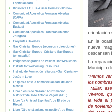
Espiritualidad)
Biblioteca LGTTB «Oscar Hermes Villordo»
Comunidad Apostólica Fronteras Abiertas
(CAFA)
Comunidad Apostólica Fronteras Abiertas
Euskadi
Comunidad Apostólica Fronteras Abiertas
orientación
Zaragoza
En la ocas
Creyentes Diverses
Gay Christian Europe (recursos y direcciones)
nueva imag
Gay Christian Europe- Cristiano Gay Europa
descansan l
(en español)
Imágenes sagradas de William Hart McNichols
La reparaci
Institute for Welcoming Resources
Municipio d
Instituto de Formación religiosa «San Cipriano»
“
Hemos veni
Jesús in Love
los nombres 
La iglesia ante la homosexualidad, de John
Mcneill
Millar, as
Libro "Jesús de Nazaret. Aproximación
Viveros, qu
histórica" de José Antonio Pagola (PDF)
la vida el
Libro "La Amistad Espiritual", de Elredo de
Rieval.
de noviemb
Libro "Otro cristianismo es posible", de Roger