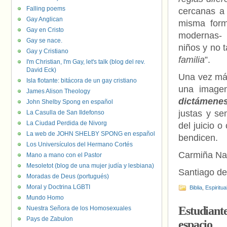
Falling poems
cercanas a 
Gay Anglican
misma form
Gay en Cristo
modernas- 
Gay se nace.
niños y no t
Gay y Cristiano
familia
”.
I'm Christian, I'm Gay, let's talk (blog del rev.
David Eck)
Una vez más
Isla flotante: bitácora de un gay cristiano
una imagen
James Alison Theology
dictámene
John Shelby Spong en español
justas y se
La Casulla de San Ildefonso
La Ciudad Perdida de Nivorg
del juicio 
La web de JOHN SHELBY SPONG en español
bendicen.
Los Universículos del Hermano Cortés
Carmiña Na
Mano a mano con el Pastor
Mesoletot (blog de una mujer judía y lesbiana)
Santiago de
Moradas de Deus (portugués)
Moral y Doctrina LGBTI
Biblia
,
Espiritua
Mundo Homo
Estudiant
Nuestra Señora de los Homosexuales
Pays de Zabulon
espacio