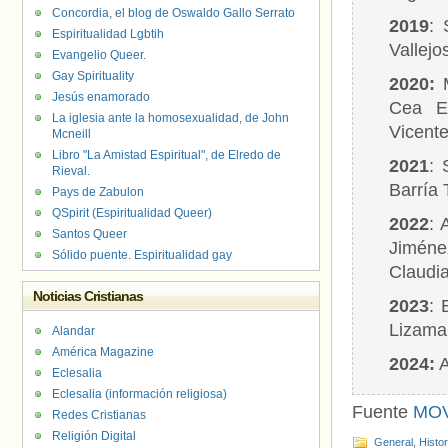
Concordia, el blog de Oswaldo Gallo Serrato
2019
: 
Espiritualidad Lgbtih
Vallej
Evangelio Queer.
Gay Spirituality
2020:
M
Jesús enamorado
Cea Es
La iglesia ante la homosexualidad, de John
Vicent
Mcneill
Libro "La Amistad Espiritual", de Elredo de
2021
: 
Rieval.
Barría 
Pays de Zabulon
QSpirit (Espiritualidad Queer)
2022
: 
Santos Queer
Jiméne
Sólido puente. Espiritualidad gay
Claudi
Noticias Cristianas
2023
: 
Lizama
Alandar
América Magazine
2024:
A
Eclesalia
Eclesalia (información religiosa)
Fuente
MOV
Redes Cristianas
Religión Digital
General
,
Histo