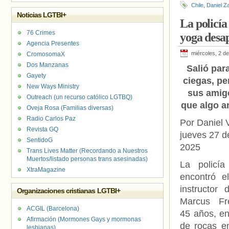
Chile
,
Daniel Z
Noticias LGTBI+
La policía
76 Crimes
yoga desa
Agencia Presentes
miércoles, 2 de
CromosomaX
Dos Manzanas
Salió para
Gayety
ciegas, pe
New Ways Ministry
sus amig
Outreach (un recurso católico LGTBQ)
que algo 
Oveja Rosa (Familias diversas)
Radio Carlos Paz
Por Daniel V
Revista GQ
jueves 27 d
SentidoG
2025
Trans Lives Matter (Recordando a Nuestros
Muertos/listado personas trans asesinadas)
La policía
XtraMagazine
encontró e
instructor
Organizaciones cristianas LGTBI+
Marcus Fre
ACGIL (Barcelona)
45 años, en
Afirmación (Mormones Gays y mormonas
de rocas en
lesbianas)