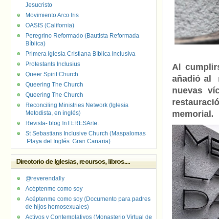
Jesucristo
Movimiento Arco Iris
OASIS (California)
Peregrino Reformado (Bautista Reformada
Bíblica)
Primera Iglesia Cristiana Bíblica Inclusiva
Protestants Inclusius
Al cumplir
Queer Spirit Church
añadió al 
Queering The Church
nuevas ví
Queering The Church
restaurac
Reconciling Ministries Network (Iglesia
memorial.
Metodista, en inglés)
Revista- blog InTERESArte.
St Sebastians Inclusive Church (Maspalomas
.Playa del Inglés. Gran Canaria)
Directorio de Iglesias, recursos, libros....
@reverendally
Acéptenme como soy
Acéptenme como soy (Documento para padres
de hijos homosexuales)
Activos y Contemplativos (Monasterio Virtual de