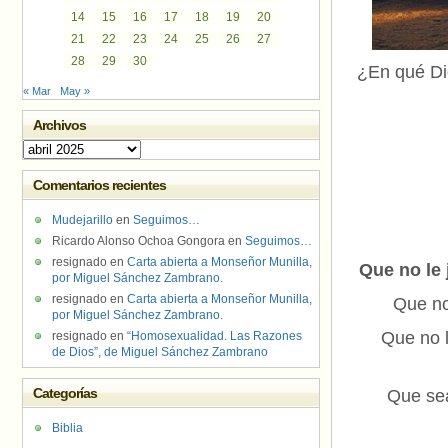
14
15
16
17
18
19
20
21
22
23
24
25
26
27
28
29
30
¿En qué Di
« Mar
May »
Archivos
Archivos
Comentarios recientes
Mudejarillo
en
Seguimos…
Ricardo Alonso Ochoa Gongora
en
Seguimos…
resignado
en
Carta abierta a Monseñor Munilla,
Que no le 
por Miguel Sánchez Zambrano.
resignado
en
Carta abierta a Monseñor Munilla,
Que no
por Miguel Sánchez Zambrano.
Que no 
resignado
en
“Homosexualidad. Las Razones
de Dios”, de Miguel Sánchez Zambrano
Categorías
Que sea
Biblia