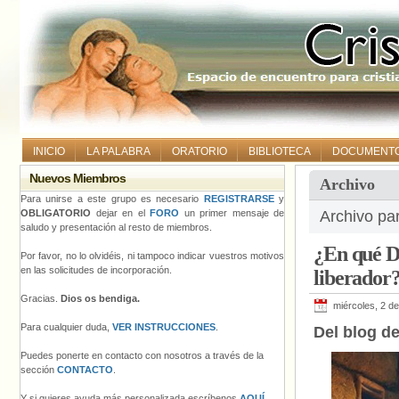
INICIO
LA PALABRA
ORATORIO
BIBLIOTECA
DOCUMENT
Nuevos Miembros
Archivo
Para unirse a este grupo es necesario
REGISTRARSE
y
OBLIGATORIO
dejar en el
FORO
un primer mensaje de
Archivo par
saludo y presentación al resto de miembros.
¿En qué D
Por favor, no lo olvidéis, ni tampoco indicar vuestros motivos
en las solicitudes de incorporación.
liberador
Gracias.
Dios os bendiga.
miércoles, 2 de
Para cualquier duda,
VER INSTRUCCIONES
.
Del blog d
Puedes ponerte en contacto con nosotros a través de la
sección
CONTACTO
.
Y si quieres ayuda más personalizada escríbenos
AQUÍ