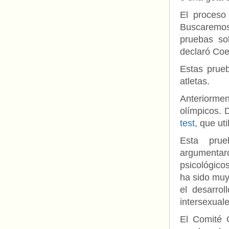
El proceso
Buscaremos 
pruebas so
declaró Coe
Estas prue
atletas.
Anteriorme
olímpicos. 
test
, que ut
Esta prue
argumentaro
psicológic
ha sido muy 
el desarro
intersexuale
El Comité O