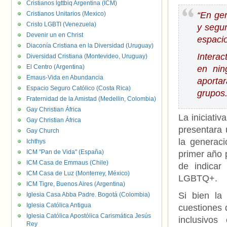
Cristianos lgttbiq Argentina (ICM)
Cristianos Unitarios (Mexico)
“En ge
Cristo LGBTI (Venezuela)
y segu
Devenir un en Christ
espaci
Diaconía Cristiana en la Diversidad (Uruguay)
Intera
Diversidad Cristiana (Montevideo, Uruguay)
El Centro (Argentina)
en nin
Emaus-Vida en Abundancia
aporta
Espacio Seguro Católico (Costa Rica)
grupos.
Fraternidad de la Amistad (Medellin, Colombia)
Gay Christian África
La iniciati
Gay Christian África
presentara 
Gay Church
la generaci
Ichthys
ICM "Pan de Vida" (España)
primer año 
ICM Casa de Emmaus (Chile)
de indicar
ICM Casa de Luz (Monterrey, México)
LGBTQ+.
ICM Tigre, Buenos Aires (Argentina)
Si bien la
Iglesia Casa Abba Padre. Bogotá (Colombia)
Iglesia Católica Antigua
cuestiones 
Iglesia Católica Apostólica Carismática Jesús
inclusivo
Rey