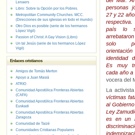
del Mar. A
Lenaers
personas j
Libro: Sobre la Opción por los Pobres.
27 y 22 año
Metropolitan Community Churches. MCC.
(Direcciones de sus iglesias en todo el mundo)
respectiv
Otro Dios es posible (serie de los hermanos
país lo s
López Vigil)
arrebataro
Passion of Christ: A Gay Vision (Libro)
solo 
Un tal Jesús (serie de los hermanos López
Vigil)
orientació
identidad 
Enlaces cristianos
Es muy tri
Amigos de Tomás Merton
cada año a 
Apoyo a Juan Masiá
vocera del 
ATRIO
La activist
Comunidad Apostólica Fronteras Abiertas
(CAFA)
víctimas fa
Comunidad Apostólica Fronteras Abiertas
al Gobierno
Euskadi
Ley Zamudio
Comunidad Apostólica Fronteras Abiertas
Zaragoza
es en un l
Comunidad de Taizé
discrimina
Comunidades Cristianas Populares
indemnizaci