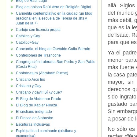
Blog de Raúl Lugo
allá. Siglo
Blog del obispo Raúl Vera en Religión Digital
del mundo g
Carmelita contemplativo en la ciudad (un blog
oracional en la escuela de Teresa de Jhs y
más débil, g
Juan de la +)
que es la le
Cartujo con licencia propia
de Isaac, R
Católico y Gay
para que est
Católico+Gay
Concordia, el blog de Oswaldo Gallo Serrato
Ya el padre
Confesiones de Trasnoche
menor parte
Congregación Luterana San Pedro y San Pablo
más fuerte 
(Costa Rica)
Contranatura (Abraham Puche)
la casa pate
Cristiano Arco Iris
mayor, sin
Cristiano y Gay
derechos qu
Cristiano y gay!!! Sí ¿y qué?
sido ingrat
El Blog de Abdennur Prado
gastado par
El Blog de Xabier Pikaza
Sin embargo
El cristiano indignado
a pesar de l
El Frasco de Alabastro
Escrituras Inclusivas
No sólo es
Espiritualidad caminante (cristiana y
reglas difer
ecuménica)