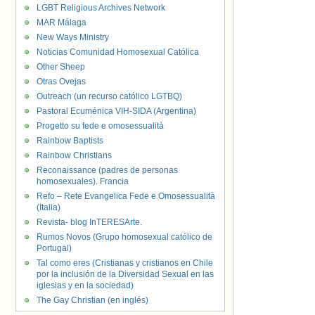
LGBT Religious Archives Network
MAR Málaga
New Ways Ministry
Noticias Comunidad Homosexual Católica
Other Sheep
Otras Ovejas
Outreach (un recurso católico LGTBQ)
Pastoral Ecuménica VIH-SIDA (Argentina)
Progetto su fede e omosessualità
Rainbow Baptists
Rainbow Christians
Reconaissance (padres de personas
homosexuales). Francia
Refo – Rete Evangelica Fede e Omosessualità
(Italia)
Revista- blog InTERESArte.
Rumos Novos (Grupo homosexual católico de
Portugal)
Tal como eres (Cristianas y cristianos en Chile
por la inclusión de la Diversidad Sexual en las
iglesias y en la sociedad)
The Gay Christian (en inglés)