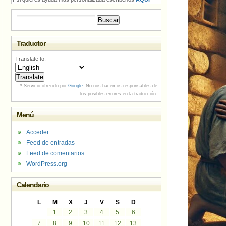
Buscar:
Traductor
Translate to:
* Servicio ofrecido por
Google
. No nos hacemos responsables de
los posibles errores en la traducción.
Menú
Acceder
Feed de entradas
Feed de comentarios
WordPress.org
Calendario
L
M
X
J
V
S
D
1
2
3
4
5
6
7
8
9
10
11
12
13