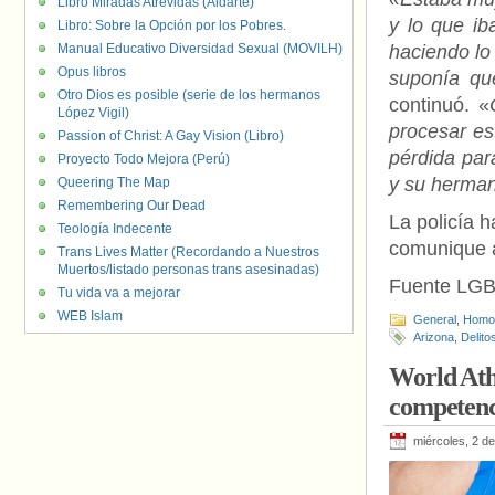
Libro Miradas Atrevidas (Aldarte)
y lo que ib
Libro: Sobre la Opción por los Pobres.
Manual Educativo Diversidad Sexual (MOVILH)
haciendo lo
Opus libros
suponía qu
Otro Dios es posible (serie de los hermanos
continuó. «
López Vigil)
procesar es
Passion of Christ: A Gay Vision (Libro)
pérdida par
Proyecto Todo Mejora (Perú)
y su herma
Queering The Map
Remembering Our Dead
La policía 
Teología Indecente
comunique 
Trans Lives Matter (Recordando a Nuestros
Muertos/listado personas trans asesinadas)
Fuente LG
Tu vida va a mejorar
WEB Islam
General
,
Homof
Arizona
,
Delito
World Ath
competenc
miércoles, 2 de