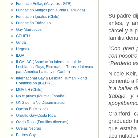
Fundació Enllaç (Mayores LGTB)
Fundacion Amigos por la Vida (Famivida)
Su padre di
Fundación Iguales (Chile)
antes, y am
Fundación Triángulo
Gay Marruecos
cárcel y a 
GEHITU
familia den
Gylda
“Con gran p
Hegoak
con nosotro
ILGA
ILGALAC ( Asociación Internacional de
“
Perderlo e
Lesbianas, Gays, Bisexuales, Trans e Intersex
para América Latina y el Caribe)
Nicole Keir
International Gay & Lesbian Human Rights
comentó a 
Commission (IGLHRC)
ir a bailar
MOVILH (Chile)
trabajo, y
No te prives (Murcia, España)
apoyábamo
ONG por la No Discriminación
Opción Bi (Mexico)
Cranford c
Orgullo Gay-Costa Rica
graduado ha
Oveja Rosa (Familias diversas)
que estab
Ovejas Negras
Padres Gay
acumulado e