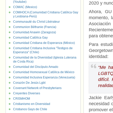
(Youtube)
2020 y nunc
COMAC (Mexico)
Ahora, GU 
COMHOCA (Comunidad Cristiana Católica Gay
y Lesbiana-Perú)
momento, la
Communauté du Christ Libérateur
Asociació
Communion Béthanie (Francia)
Recienteme
Comunidad Anawin (Zaragoza)
para obtener
Comunidad Católica Gay
Comunidad Cristiana de Esperanza (México)
Para estud
Comunidad Cristiana Inclusiva "Testigos de
Georgetown,
Esperanza" (Chile)
identidad:
Comunidad de la Diversidad (Iglesia Luterana
de Costa Rica)
“Me ha
Comunidad del Discípulo Amado
Comunidad Homosexual Católica de México
LGBTQ.
Comunidad Inclusiva Esperanza (Venezuela)
difíci
Corazón De Jesús Lgbt
realida
Covenant Network of Presbyterians
Creyentes Diverses
Jackie Earl
CRISMHOM
necesidad 
Cristianismo en Diversidad
promover el
Cristianos Gays de Chile