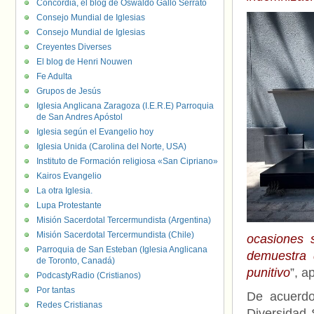
Concordia, el blog de Oswaldo Gallo Serrato
Consejo Mundial de Iglesias
Consejo Mundial de Iglesias
Creyentes Diverses
El blog de Henri Nouwen
Fe Adulta
Grupos de Jesús
Iglesia Anglicana Zaragoza (I.E.R.E) Parroquia
de San Andres Apóstol
Iglesia según el Evangelio hoy
Iglesia Unida (Carolina del Norte, USA)
Instituto de Formación religiosa «San Cipriano»
Kairos Evangelio
La otra Iglesia.
Lupa Protestante
Misión Sacerdotal Tercermundista (Argentina)
Misión Sacerdotal Tercermundista (Chile)
ocasiones 
Parroquia de San Esteban (Iglesia Anglicana
demuestra 
de Toronto, Canadá)
punitivo
”, a
PodcastyRadio (Cristianos)
Por tantas
De acuerdo
Redes Cristianas
Diversidad 