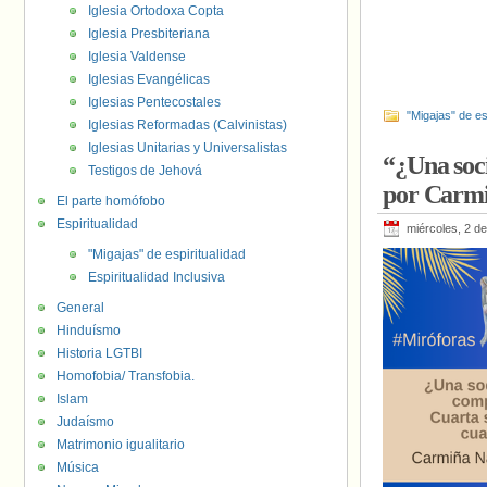
Iglesia Ortodoxa Copta
Iglesia Presbiteriana
Iglesia Valdense
Iglesias Evangélicas
Iglesias Pentecostales
"Migajas" de es
Iglesias Reformadas (Calvinistas)
Iglesias Unitarias y Universalistas
“¿Una soc
Testigos de Jehová
por Carmi
El parte homófobo
Espiritualidad
miércoles, 2 de
"Migajas" de espiritualidad
Espiritualidad Inclusiva
General
Hinduísmo
Historia LGTBI
Homofobia/ Transfobia.
Islam
Judaísmo
Matrimonio igualitario
Música