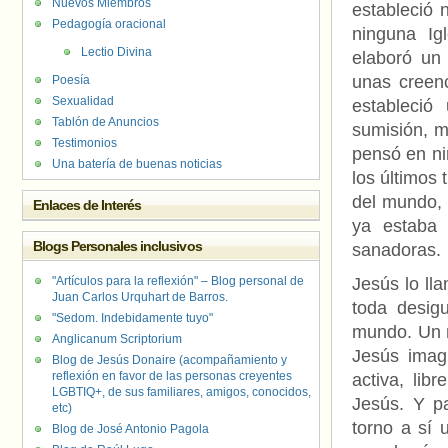
Nuevos Miembros
estableció 
Pedagogía oracional
ninguna Ig
Lectio Divina
elaboró un 
unas creenc
Poesía
Sexualidad
estableció
Tablón de Anuncios
sumisión, m
Testimonios
pensó en ni
Una batería de buenas noticias
los últimos
del mundo, 
Enlaces de Interés
ya estaba 
Blogs Personales inclusivos
sanadoras.
"Artículos para la reflexión" – Blog personal de
Jesús lo lla
Juan Carlos Urquhart de Barros.
toda desig
"Sedom. Indebidamente tuyo"
mundo. Un 
Anglicanum Scriptorium
Jesús imag
Blog de Jesús Donaire (acompañamiento y
reflexión en favor de las personas creyentes
activa, lib
LGBTIQ+, de sus familiares, amigos, conocidos,
Jesús. Y p
etc)
torno a sí 
Blog de José Antonio Pagola