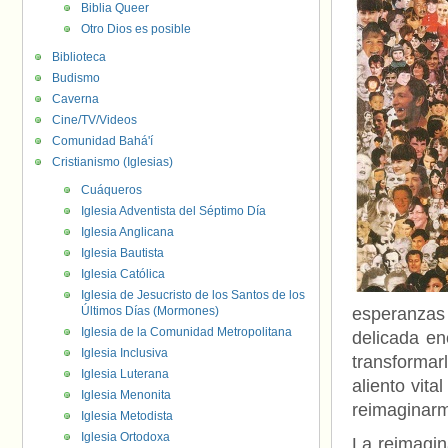
Biblia Queer
Otro Dios es posible
Biblioteca
Budismo
Caverna
Cine/TV/Videos
Comunidad Bahá'í
Cristianismo (Iglesias)
Cuáqueros
Iglesia Adventista del Séptimo Día
Iglesia Anglicana
Iglesia Bautista
Iglesia Católica
Iglesia de Jesucristo de los Santos de los
Últimos Días (Mormones)
esperanzas
Iglesia de la Comunidad Metropolitana
delicada en
Iglesia Inclusiva
transforma
Iglesia Luterana
aliento vita
Iglesia Menonita
reimaginarm
Iglesia Metodista
Iglesia Ortodoxa
La reimaginac