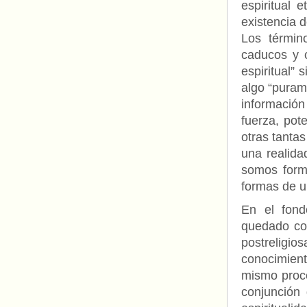
espiritual 
existencia d
Los términ
caducos y 
espiritual” 
algo “purame
información
fuerza, pot
otras tanta
una realida
somos forma
formas de u
En el fondo
quedado co
postreligio
conocimient
mismo proce
conjunción 