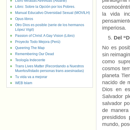
paradigma h
Libro Miradas Atrevidas (Aldarte)
cosmocéntri
Libro: Sobre la Opción por los Pobres.
Manual Educativo Diversidad Sexual (MOVILH)
la vida in
Opus libros
pensamient
Otro Dios es posible (serie de los hermanos
imperiosa.
López Vigil)
Passion of Christ: A Gay Vision (Libro)
Del “D
Proyecto Todo Mejora (Perú)
No es posib
Queering The Map
sin reimagin
Remembering Our Dead
Teología Indecente
como suprem
Trans Lives Matter (Recordando a Nuestros
cosmos temp
Muertos/listado personas trans asesinadas)
planeta Tie
Tu vida va a mejorar
nacido de m
WEB Islam
Dios en es
Salvador pl
salvador po
de manera 
presididos
mundo, posee