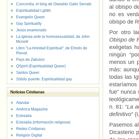
Concordia, el blog de Oswaldo Gallo Serrato
al obispo d
Espiritualidad Lgbtih
no es verd
Evangelio Queer.
obispo de R
Gay Spirituality
Jesús enamorado
Por otro l
La iglesia ante la homosexualidad, de John
Obispo de R
Mcneill
exégetas h
Libro "La Amistad Espiritual", de Elredo de
Rieval.
ningún “pod
Pays de Zabulon
menos un p
QSpirit (Espiritualidad Queer)
más: aunque
Santos Queer
todas las I
Sólido puente. Espiritualidad gay
estaríamos
fue” nunca s
Noticias Cristianas
teológicame
Alandar
n. 81: “
La a
América Magazine
definitivo
” (
Eclesalia
Eclesalia (información religiosa)
Pasemos al
Redes Cristianas
Dicasterio p
Religión Digital