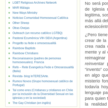
LGBT Religious Archives Network
No será pos
MAR Málaga
de Iglesia 
New Ways Ministry
legitima, so
Noticias Comunidad Homosexual Católica
más allá de
Other Sheep
eclesiocéntr
Otras Ovejas
Outreach (un recurso católico LGTBQ)
¿Pero tiene 
Pastoral Ecuménica VIH-SIDA (Argentina)
crear de la
Progetto su fede e omosessualità
crea nada 
Rainbow Baptists
mente y al 
Rainbow Christians
reimaginar
Reconaissance (padres de personas
homosexuales). Francia
reinventar
p
Refo – Rete Evangelica Fede e Omosessualità
“invento” c
(Italia)
en algo q
Revista- blog InTERESArte.
misterio fo
Rumos Novos (Grupo homosexual católico de
Portugal)
todavía ho
Tal como eres (Cristianas y cristianos en Chile
lenguaje pa
por la inclusión de la Diversidad Sexual en las
para quien 
iglesias y en la sociedad)
The Gay Christian (en inglés)
la realida