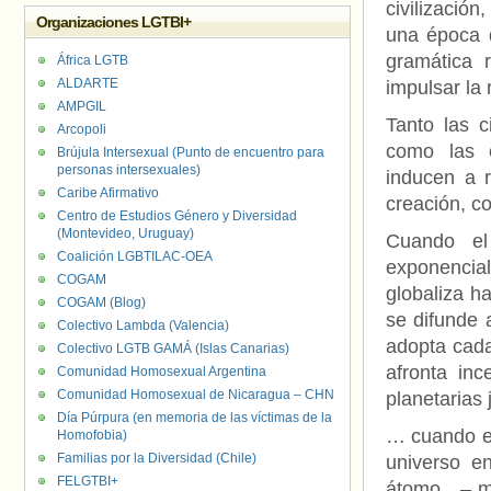
civilización
Organizaciones LGTBI+
una época q
gramática r
África LGTB
ALDARTE
impulsar la
AMPGIL
Tanto las c
Arcopoli
como las c
Brújula Intersexual (Punto de encuentro para
personas intersexuales)
inducen a r
Caribe Afirmativo
creación, c
Centro de Estudios Género y Diversidad
(Montevideo, Uruguay)
Cuando el 
Coalición LGBTILAC-OEA
exponencia
COGAM
globaliza ha
COGAM (Blog)
se difunde a
Colectivo Lambda (Valencia)
adopta cada
Colectivo LGTB GAMÁ (Islas Canarias)
afronta inc
Comunidad Homosexual Argentina
Comunidad Homosexual de Nicaragua – CHN
planetarias
Día Púrpura (en memoria de las víctimas de la
… cuando el
Homofobia)
Familias por la Diversidad (Chile)
universo en
FELGTBI+
átomo…– muy