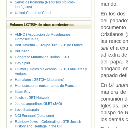
Servicios Koinonia (Recursos bíblicos-
mundo.
teológicos)
United Church of Christ
En los dos 
del papado:
Enlaces LGTBI+ de otras confesiones
document
Cristianos 
AMHO ( Asociación de Musulmanes
Homosexuales)
las reaccion
Beit Haverim – Groupe Juif LGTB de France
sint
et a ext
BuHozen
ad extra de
Congreso Mundial de Judíos LGBT
del papa. 
Gay Spirit
ahogada en 
Guimel | Judíos Mexicanos LGTB, Familiares y
Amigos
papado defi
Hamakom LGBTQI+ (Judaísmo)
En
Ut unum
Homosexuales musulmanes de Francia
manera de 
Islam Gay
Jewish LGBT Network
comunión de
Judíos argentinos GLBT (JAG)
Iglesias, p
Lovejihadspain
obispo de R
NCI Emanuel (Judaísmo)
los demás cr
Rainbow Jews – Celebrating LGTB Jewish
History and Heritage in the UK