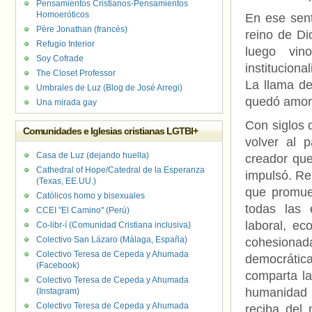
Pensamientos Cristianos-Pensamientos
Homoeróticos
En ese sent
Père Jonathan (francés)
reino de Dio
Refugio Interior
luego vin
Soy Cofrade
institucion
The Closet Professor
La llama de
Umbrales de Luz (Blog de José Arregi)
quedó amort
Una mirada gay
Con siglos 
Comunidades e Iglesias cristianas LGTBI+
volver al 
Casa de Luz (dejando huella)
creador que
Cathedral of Hope/Catedral de la Esperanza
impulsó. Re
(Texas, EE.UU.)
que promuev
Católicos homo y bisexuales
todas las e
CCEI "El Camino" (Perú)
laboral, ec
Co-libr-í (Comunidad Cristiana inclusiva)
Colectivo San Lázaro (Málaga, España)
cohesionad
Colectivo Teresa de Cepeda y Ahumada
democrática
(Facebook)
comparta la
Colectivo Teresa de Cepeda y Ahumada
humanidad p
(Instagram)
Colectivo Teresa de Cepeda y Ahumada
reciba del