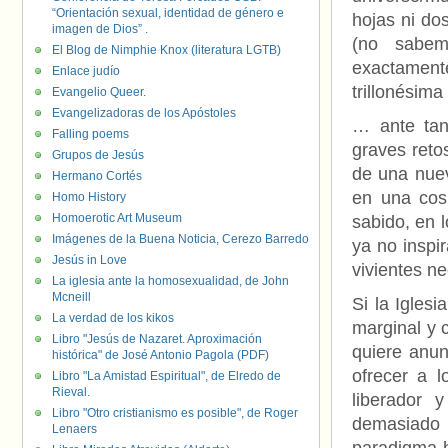
“Orientación sexual, identidad de género e
hojas ni do
imagen de Dios” .
(no sabem
El Blog de Nimphie Knox (literatura LGTB)
exactamen
Enlace judío
trillonésima
Evangelio Queer.
Evangelizadoras de los Apóstoles
… ante tan
Falling poems
graves retos
Grupos de Jesús
de una nuev
Hermano Cortés
en una cos
Homo History
Homoerotic Art Museum
sabido, en 
Imágenes de la Buena Noticia, Cerezo Barredo
ya no inspi
Jesús in Love
vivientes ne
La iglesia ante la homosexualidad, de John
Mcneill
Si la Iglesi
La verdad de los kikos
marginal y 
Libro "Jesús de Nazaret. Aproximación
quiere anun
histórica" de José Antonio Pagola (PDF)
ofrecer a l
Libro "La Amistad Espiritual", de Elredo de
Rieval.
liberador 
Libro "Otro cristianismo es posible", de Roger
demasiado 
Lenaers