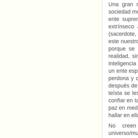
Una gran m
sociedad mo
ente suprem
extrínseco
(sacerdote,
este nuestr
porque se h
realidad, s
inteligenci
un ente esp
perdona y c
después de 
teísta se l
confiar en 
paz en medi
hallar en el
No creen
universo/mu