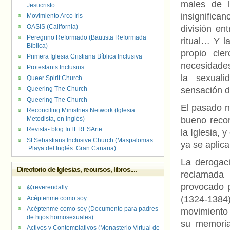
males de l
Jesucristo
insignifican
Movimiento Arco Iris
OASIS (California)
división en
Peregrino Reformado (Bautista Reformada
ritual… Y la
Bíblica)
propio cle
Primera Iglesia Cristiana Bíblica Inclusiva
necesidades
Protestants Inclusius
la sexuali
Queer Spirit Church
Queering The Church
sensación 
Queering The Church
El pasado n
Reconciling Ministries Network (Iglesia
Metodista, en inglés)
bueno recor
Revista- blog InTERESArte.
la Iglesia, 
St Sebastians Inclusive Church (Maspalomas
ya se aplica
.Playa del Inglés. Gran Canaria)
La derogaci
Directorio de Iglesias, recursos, libros....
reclamada
provocado p
@reverendally
(1324-1384
Acéptenme como soy
Acéptenme como soy (Documento para padres
movimiento
de hijos homosexuales)
su memoria
Activos y Contemplativos (Monasterio Virtual de