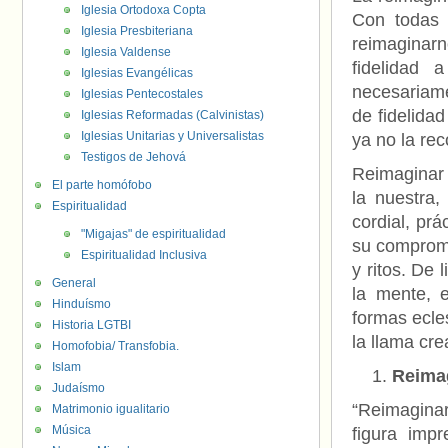
Iglesia Ortodoxa Copta
Con todas 
Iglesia Presbiteriana
reimaginar
Iglesia Valdense
fidelidad
Iglesias Evangélicas
necesariame
Iglesias Pentecostales
de fidelida
Iglesias Reformadas (Calvinistas)
Iglesias Unitarias y Universalistas
ya no la re
Testigos de Jehová
Reimaginar 
El parte homófobo
la nuestra, 
Espiritualidad
cordial, prá
"Migajas" de espiritualidad
su compromi
Espiritualidad Inclusiva
y ritos. De 
General
la mente, e
Hinduísmo
formas ecle
Historia LGTBI
la llama cre
Homofobia/ Transfobia.
Islam
Reimag
Judaísmo
“Reimaginar 
Matrimonio igualitario
Música
figura imp