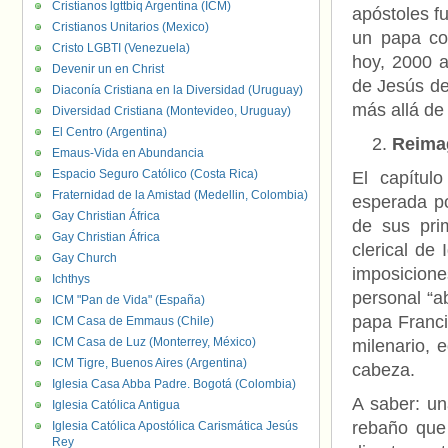
Cristianos lgttbiq Argentina (ICM)
apóstoles f
Cristianos Unitarios (Mexico)
un papa co
Cristo LGBTI (Venezuela)
hoy, 2000 a
Devenir un en Christ
de Jesús de 
Diaconía Cristiana en la Diversidad (Uruguay)
más allá de
Diversidad Cristiana (Montevideo, Uruguay)
El Centro (Argentina)
Reimag
Emaus-Vida en Abundancia
Espacio Seguro Católico (Costa Rica)
El capítul
Fraternidad de la Amistad (Medellin, Colombia)
esperada po
Gay Christian África
de sus prim
Gay Christian África
clerical de
Gay Church
imposicione
Ichthys
personal “ab
ICM "Pan de Vida" (España)
papa Francis
ICM Casa de Emmaus (Chile)
ICM Casa de Luz (Monterrey, México)
milenario, e
ICM Tigre, Buenos Aires (Argentina)
cabeza.
Iglesia Casa Abba Padre. Bogotá (Colombia)
A saber: un
Iglesia Católica Antigua
rebaño que 
Iglesia Católica Apostólica Carismática Jesús
Rey