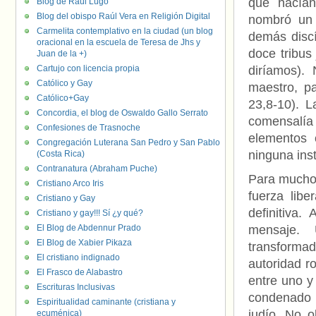
que hacían
Blog de Raúl Lugo
Blog del obispo Raúl Vera en Religión Digital
nombró un 
Carmelita contemplativo en la ciudad (un blog
demás discí
oracional en la escuela de Teresa de Jhs y
doce tribus
Juan de la +)
Cartujo con licencia propia
diríamos).
Católico y Gay
maestro, p
Católico+Gay
23,8-10). L
Concordia, el blog de Oswaldo Gallo Serrato
comensalía
Confesiones de Trasnoche
elementos c
Congregación Luterana San Pedro y San Pablo
ninguna inst
(Costa Rica)
Contranatura (Abraham Puche)
Para muchos
Cristiano Arco Iris
fuerza lib
Cristiano y Gay
definitiva
Cristiano y gay!!! Sí ¿y qué?
El Blog de Abdennur Prado
mensaje. 
El Blog de Xabier Pikaza
transformad
El cristiano indignado
autoridad r
El Frasco de Alabastro
entre uno y
Escrituras Inclusivas
condenado a
Espiritualidad caminante (cristiana y
judío. No o
ecuménica)