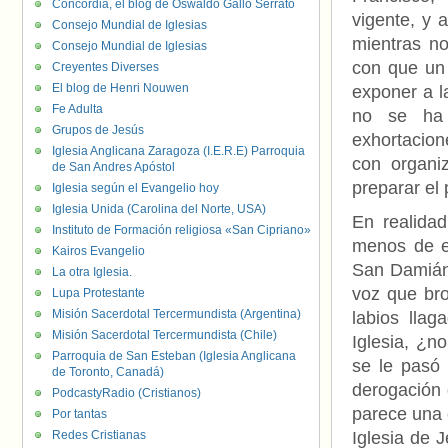
Concordia, el blog de Oswaldo Gallo Serrato
vigente, y 
Consejo Mundial de Iglesias
mientras no
Consejo Mundial de Iglesias
con que un 
Creyentes Diverses
El blog de Henri Nouwen
exponer a l
Fe Adulta
no se ha 
Grupos de Jesús
exhortacion
Iglesia Anglicana Zaragoza (I.E.R.E) Parroquia
con organi
de San Andres Apóstol
preparar el
Iglesia según el Evangelio hoy
Iglesia Unida (Carolina del Norte, USA)
En realidad
Instituto de Formación religiosa «San Cipriano»
menos de ev
Kairos Evangelio
San Damián,
La otra Iglesia.
voz que br
Lupa Protestante
Misión Sacerdotal Tercermundista (Argentina)
labios llag
Misión Sacerdotal Tercermundista (Chile)
Iglesia, ¿n
Parroquia de San Esteban (Iglesia Anglicana
se le pasó 
de Toronto, Canadá)
derogación 
PodcastyRadio (Cristianos)
parece una 
Por tantas
Redes Cristianas
Iglesia de 