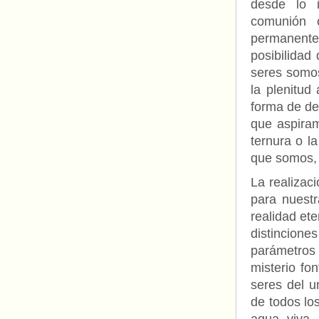
desde lo i
comunión 
permanente,
posibilidad
seres somos
la plenitud
forma de de
que aspiramo
ternura o l
que somos, 
La realizac
para nuestr
realidad et
distincion
parámetros
misterio fo
seres del u
de todos lo