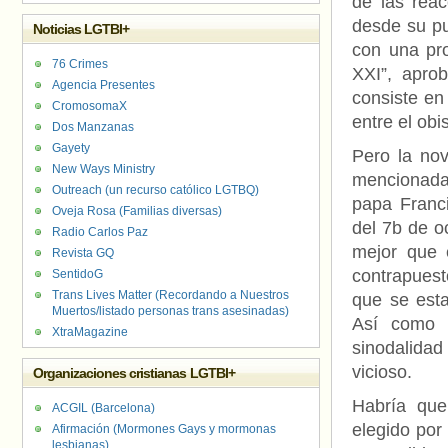
de las reac
desde su pu
Noticias LGTBI+
con una pro
76 Crimes
XXI”, apro
Agencia Presentes
consiste en
CromosomaX
entre el obi
Dos Manzanas
Gayety
Pero la nov
New Ways Ministry
mencionada 
Outreach (un recurso católico LGTBQ)
papa Franci
Oveja Rosa (Familias diversas)
del 7b de o
Radio Carlos Paz
mejor que e
Revista GQ
contrapuest
SentidoG
Trans Lives Matter (Recordando a Nuestros
que se esta
Muertos/listado personas trans asesinadas)
Así como l
XtraMagazine
sinodalidad 
vicioso.
Organizaciones cristianas LGTBI+
Habría que
ACGIL (Barcelona)
elegido por
Afirmación (Mormones Gays y mormonas
lesbianas)