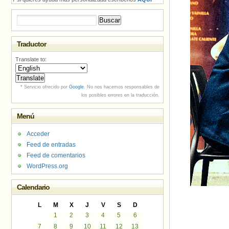
Buscar:
Traductor
Translate to:
* Servicio ofrecido por
Google
. No nos hacemos responsables de
los posibles errores en la traducción.
Menú
Acceder
Feed de entradas
Feed de comentarios
WordPress.org
Calendario
L
M
X
J
V
S
D
1
2
3
4
5
6
7
8
9
10
11
12
13