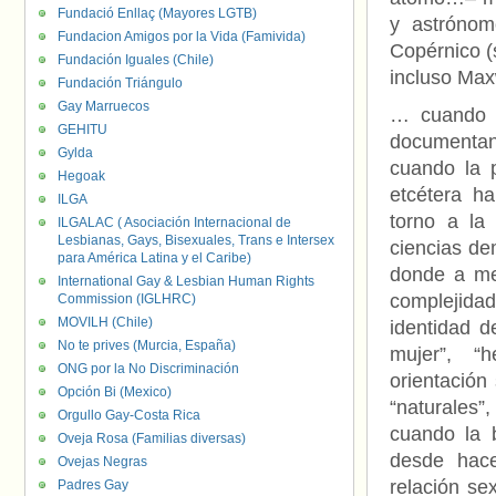
Fundació Enllaç (Mayores LGTB)
y astrónom
Fundacion Amigos por la Vida (Famivida)
Copérnico (s
Fundación Iguales (Chile)
incluso Maxw
Fundación Triángulo
Gay Marruecos
… cuando la
GEHITU
documentan
Gylda
cuando la p
Hegoak
etcétera ha
ILGA
torno a la
ILGALAC ( Asociación Internacional de
Lesbianas, Gays, Bisexuales, Trans e Intersex
ciencias de
para América Latina y el Caribe)
donde a men
International Gay & Lesbian Human Rights
complejidad
Commission (IGLHRC)
MOVILH (Chile)
identidad d
No te prives (Murcia, España)
mujer”, “
ONG por la No Discriminación
orientación
Opción Bi (Mexico)
“naturales
Orgullo Gay-Costa Rica
cuando la b
Oveja Rosa (Familias diversas)
desde hace
Ovejas Negras
relación se
Padres Gay