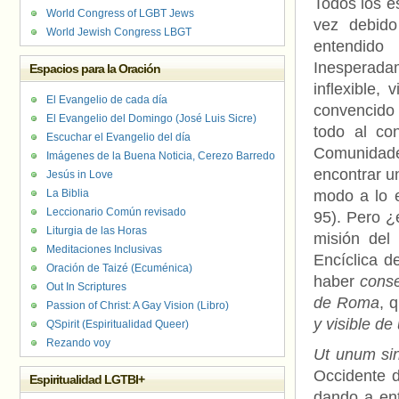
Todos los e
World Congress of LGBT Jews
vez debido
World Jewish Congress LBGT
entendido
Inesperada
Espacios para la Oración
inflexible,
El Evangelio de cada día
convencido 
El Evangelio del Domingo (José Luis Sicre)
todo al co
Escuchar el Evangelio del día
Comunidades
Imágenes de la Buena Noticia, Cerezo Barredo
encontrar u
Jesús in Love
La Biblia
modo a lo e
Leccionario Común revisado
95). Pero ¿
Liturgia de las Horas
misión del
Meditaciones Inclusivas
Encíclica de
Oración de Taizé (Ecuménica)
haber
cons
Out In Scriptures
de Roma
, 
Passion of Christ: A Gay Vision (Libro)
y visible de
QSpirit (Espiritualidad Queer)
Rezando voy
Ut unum sin
Occidente d
Espiritualidad LGTBI+
dando a ent