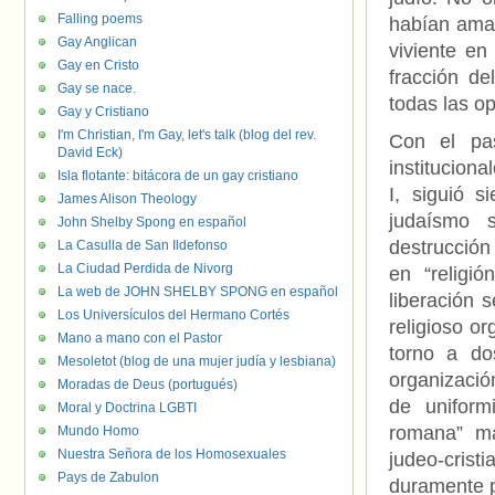
Falling poems
habían amad
Gay Anglican
viviente en
Gay en Cristo
fracción de
Gay se nace.
todas las o
Gay y Cristiano
I'm Christian, I'm Gay, let's talk (blog del rev.
Con el pa
David Eck)
instituciona
Isla flotante: bitácora de un gay cristiano
I, siguió s
James Alison Theology
judaísmo s
John Shelby Spong en español
destrucción 
La Casulla de San Ildefonso
La Ciudad Perdida de Nivorg
en “religió
La web de JOHN SHELBY SPONG en español
liberación s
Los Universículos del Hermano Cortés
religioso or
Mano a mano con el Pastor
torno a do
Mesoletot (blog de una mujer judía y lesbiana)
organizació
Moradas de Deus (portugués)
de uniform
Moral y Doctrina LGBTI
romana” mar
Mundo Homo
Nuestra Señora de los Homosexuales
judeo-cris
Pays de Zabulon
duramente 