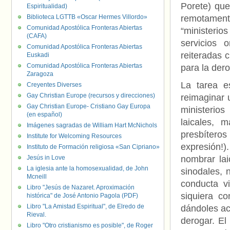
Porete) que 
Espiritualidad)
Biblioteca LGTTB «Oscar Hermes Villordo»
remotament
Comunidad Apostólica Fronteras Abiertas
“ministerio
(CAFA)
servicios 
Comunidad Apostólica Fronteras Abiertas
reiteradas c
Euskadi
Comunidad Apostólica Fronteras Abiertas
para la dero
Zaragoza
La tarea e
Creyentes Diverses
Gay Christian Europe (recursos y direcciones)
reimaginar u
Gay Christian Europe- Cristiano Gay Europa
ministerios
(en español)
laicales, 
Imágenes sagradas de William Hart McNichols
presbítero
Institute for Welcoming Resources
expresión!)
Instituto de Formación religiosa «San Cipriano»
Jesús in Love
nombrar lai
La iglesia ante la homosexualidad, de John
sinodales, 
Mcneill
conducta vi
Libro "Jesús de Nazaret. Aproximación
siquiera c
histórica" de José Antonio Pagola (PDF)
Libro "La Amistad Espiritual", de Elredo de
dándoles acc
Rieval.
derogar. El
Libro "Otro cristianismo es posible", de Roger