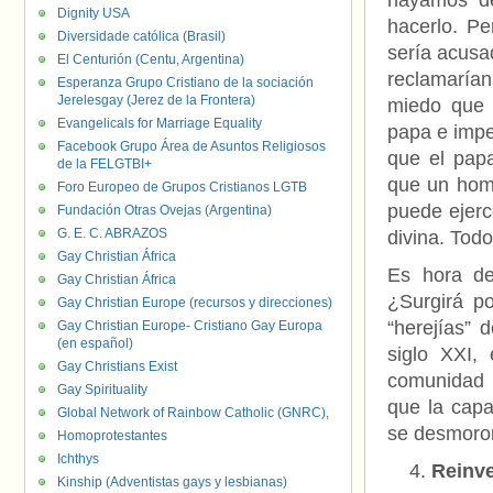
hayamos de
Dignity USA
hacerlo. Pe
Diversidade católica (Brasil)
sería acusa
El Centurión (Centu, Argentina)
reclamarían
Esperanza Grupo Cristiano de la sociación
Jerelesgay (Jerez de la Frontera)
miedo que l
Evangelicals for Marriage Equality
papa e impe
Facebook Grupo Área de Asuntos Religiosos
que el papa
de la FELGTBI+
que un homb
Foro Europeo de Grupos Cristianos LGTB
puede ejerce
Fundación Otras Ovejas (Argentina)
G. E. C. ABRAZOS
divina. Tod
Gay Christian África
Es hora de
Gay Christian África
¿Surgirá p
Gay Christian Europe (recursos y direcciones)
“herejías” 
Gay Christian Europe- Cristiano Gay Europa
(en español)
siglo XXI,
Gay Christians Exist
comunidad 
Gay Spirituality
que la capa
Global Network of Rainbow Catholic (GNRC),
se desmoro
Homoprotestantes
Ichthys
Reinve
Kinship (Adventistas gays y lesbianas)