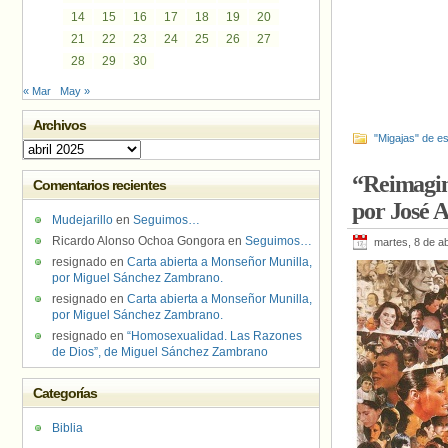
14
15
16
17
18
19
20
21
22
23
24
25
26
27
28
29
30
« Mar
May »
Archivos
"Migajas" de es
Archivos
“Reimagina
Comentarios recientes
por José A
Mudejarillo
en
Seguimos…
Ricardo Alonso Ochoa Gongora
en
Seguimos…
martes, 8 de ab
resignado
en
Carta abierta a Monseñor Munilla,
por Miguel Sánchez Zambrano.
resignado
en
Carta abierta a Monseñor Munilla,
por Miguel Sánchez Zambrano.
resignado
en
“Homosexualidad. Las Razones
de Dios”, de Miguel Sánchez Zambrano
Categorías
Biblia