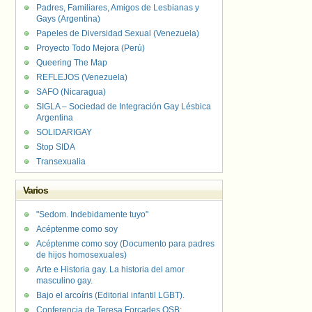
Padres, Familiares, Amigos de Lesbianas y
Gays (Argentina)
Papeles de Diversidad Sexual (Venezuela)
Proyecto Todo Mejora (Perú)
Queering The Map
REFLEJOS (Venezuela)
SAFO (Nicaragua)
SIGLA – Sociedad de Integración Gay Lésbica
Argentina
SOLIDARIGAY
Stop SIDA
Transexualia
Varios
"Sedom. Indebidamente tuyo"
Acéptenme como soy
Acéptenme como soy (Documento para padres
de hijos homosexuales)
Arte e Historia gay. La historia del amor
masculino gay.
Bajo el arcoíris (Editorial infantil LGBT).
Conferencia de Teresa Forcades OSB: