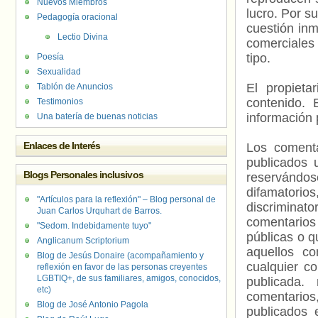
Nuevos Miembros
lucro. Por s
Pedagogía oracional
cuestión inm
Lectio Divina
comerciales 
tipo.
Poesía
Sexualidad
El propieta
Tablón de Anuncios
contenido. 
Testimonios
información 
Una batería de buenas noticias
Enlaces de Interés
Los comenta
publicados 
Blogs Personales inclusivos
reservándos
difamatorio
"Artículos para la reflexión" – Blog personal de
discriminat
Juan Carlos Urquhart de Barros.
comentarios
"Sedom. Indebidamente tuyo"
públicas o 
Anglicanum Scriptorium
aquellos c
Blog de Jesús Donaire (acompañamiento y
cualquier c
reflexión en favor de las personas creyentes
LGBTIQ+, de sus familiares, amigos, conocidos,
publicada.
etc)
comentarios,
Blog de José Antonio Pagola
publicados 