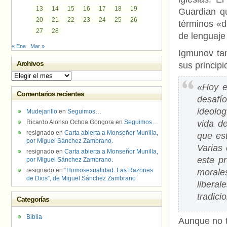
13
14
15
16
17
18
19
Guardian qu
20
21
22
23
24
25
26
términos «d
27
28
de lenguaje
« Ene
Mar »
Igmunov tam
Archivos
sus principi
Archivos
«Hoy e
Comentarios recientes
desafío
ideolog
Mudejarillo
en
Seguimos…
Ricardo Alonso Ochoa Gongora
en
Seguimos…
vida de
resignado
en
Carta abierta a Monseñor Munilla,
que est
por Miguel Sánchez Zambrano.
Varias
resignado
en
Carta abierta a Monseñor Munilla,
esta pr
por Miguel Sánchez Zambrano.
resignado
en
“Homosexualidad. Las Razones
morale
de Dios”, de Miguel Sánchez Zambrano
libera
tradici
Categorías
Biblia
Aunque no t