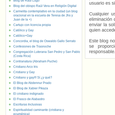
Blog de Raúl Lugo
usuario es s
Blog del obispo Raúl Vera en Religión Digital
Carmelita contemplativo en la ciudad (un blog
Cualquier us
oracional en la escuela de Teresa de Jhs y
eliminación 
Juan de la +)
enviar la so
Cartujo con licencia propia
quien accede
Católico y Gay
Católico+Gay
Este blog no
Concordia, el blog de Oswaldo Gallo Serrato
se proporc
Confesiones de Trasnoche
responsable
Congregación Luterana San Pedro y San Pablo
(Costa Rica)
Contranatura (Abraham Puche)
Cristiano Arco Iris
Cristiano y Gay
Cristiano y gay!!! Sí ¿y qué?
El Blog de Abdennur Prado
El Blog de Xabier Pikaza
El cristiano indignado
El Frasco de Alabastro
Escrituras Inclusivas
Espiritualidad caminante (cristiana y
ecuménica)