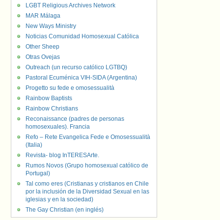
LGBT Religious Archives Network
MAR Málaga
New Ways Ministry
Noticias Comunidad Homosexual Católica
Other Sheep
Otras Ovejas
Outreach (un recurso católico LGTBQ)
Pastoral Ecuménica VIH-SIDA (Argentina)
Progetto su fede e omosessualità
Rainbow Baptists
Rainbow Christians
Reconaissance (padres de personas
homosexuales). Francia
Refo – Rete Evangelica Fede e Omosessualità
(Italia)
Revista- blog InTERESArte.
Rumos Novos (Grupo homosexual católico de
Portugal)
Tal como eres (Cristianas y cristianos en Chile
por la inclusión de la Diversidad Sexual en las
iglesias y en la sociedad)
The Gay Christian (en inglés)