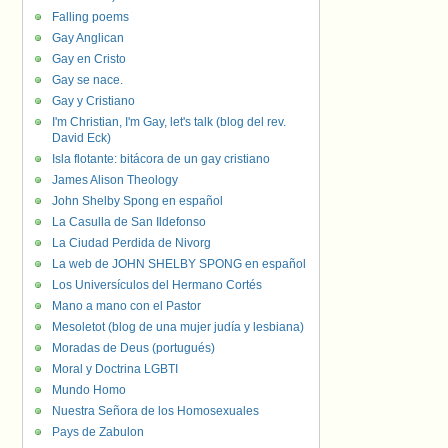
Falling poems
Gay Anglican
Gay en Cristo
Gay se nace.
Gay y Cristiano
I'm Christian, I'm Gay, let's talk (blog del rev.
David Eck)
Isla flotante: bitácora de un gay cristiano
James Alison Theology
John Shelby Spong en español
La Casulla de San Ildefonso
La Ciudad Perdida de Nivorg
La web de JOHN SHELBY SPONG en español
Los Universículos del Hermano Cortés
Mano a mano con el Pastor
Mesoletot (blog de una mujer judía y lesbiana)
Moradas de Deus (portugués)
Moral y Doctrina LGBTI
Mundo Homo
Nuestra Señora de los Homosexuales
Pays de Zabulon