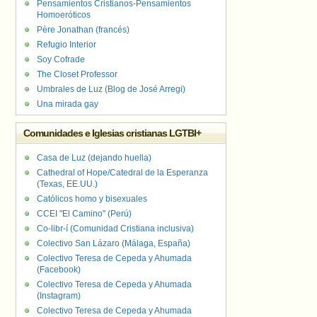
Pensamientos Cristianos-Pensamientos
Homoeróticos
Père Jonathan (francés)
Refugio Interior
Soy Cofrade
The Closet Professor
Umbrales de Luz (Blog de José Arregi)
Una mirada gay
Comunidades e Iglesias cristianas LGTBI+
Casa de Luz (dejando huella)
Cathedral of Hope/Catedral de la Esperanza
(Texas, EE.UU.)
Católicos homo y bisexuales
CCEI "El Camino" (Perú)
Co-libr-í (Comunidad Cristiana inclusiva)
Colectivo San Lázaro (Málaga, España)
Colectivo Teresa de Cepeda y Ahumada
(Facebook)
Colectivo Teresa de Cepeda y Ahumada
(Instagram)
Colectivo Teresa de Cepeda y Ahumada