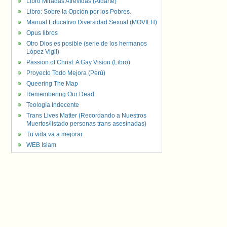
Libro Miradas Atrevidas (Aldarte)
Libro: Sobre la Opción por los Pobres.
Manual Educativo Diversidad Sexual (MOVILH)
Opus libros
Otro Dios es posible (serie de los hermanos
López Vigil)
Passion of Christ: A Gay Vision (Libro)
Proyecto Todo Mejora (Perú)
Queering The Map
Remembering Our Dead
Teología Indecente
Trans Lives Matter (Recordando a Nuestros
Muertos/listado personas trans asesinadas)
Tu vida va a mejorar
WEB Islam