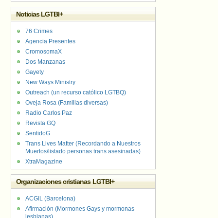
Noticias LGTBI+
76 Crimes
Agencia Presentes
CromosomaX
Dos Manzanas
Gayety
New Ways Ministry
Outreach (un recurso católico LGTBQ)
Oveja Rosa (Familias diversas)
Radio Carlos Paz
Revista GQ
SentidoG
Trans Lives Matter (Recordando a Nuestros
Muertos/listado personas trans asesinadas)
XtraMagazine
Organizaciones cristianas LGTBI+
ACGIL (Barcelona)
Afirmación (Mormones Gays y mormonas
lesbianas)