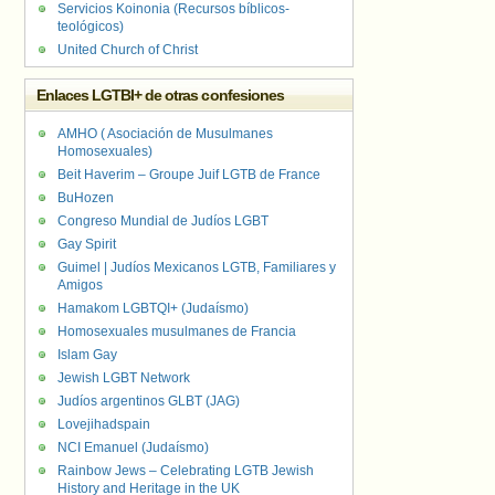
Servicios Koinonia (Recursos bíblicos-
teológicos)
United Church of Christ
Enlaces LGTBI+ de otras confesiones
AMHO ( Asociación de Musulmanes
Homosexuales)
Beit Haverim – Groupe Juif LGTB de France
BuHozen
Congreso Mundial de Judíos LGBT
Gay Spirit
Guimel | Judíos Mexicanos LGTB, Familiares y
Amigos
Hamakom LGBTQI+ (Judaísmo)
Homosexuales musulmanes de Francia
Islam Gay
Jewish LGBT Network
Judíos argentinos GLBT (JAG)
Lovejihadspain
NCI Emanuel (Judaísmo)
Rainbow Jews – Celebrating LGTB Jewish
History and Heritage in the UK