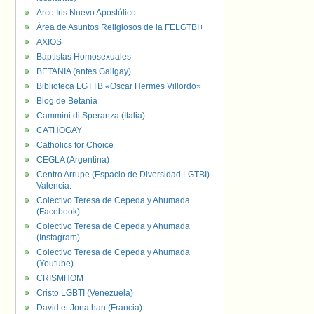
Arco Iris Nuevo Apostólico
Área de Asuntos Religiosos de la FELGTBI+
AXIOS
Baptistas Homosexuales
BETANIA (antes Galigay)
Biblioteca LGTTB «Oscar Hermes Villordo»
Blog de Betania
Cammini di Speranza (Italia)
CATHOGAY
Catholics for Choice
CEGLA (Argentina)
Centro Arrupe (Espacio de Diversidad LGTBI)
Valencia.
Colectivo Teresa de Cepeda y Ahumada
(Facebook)
Colectivo Teresa de Cepeda y Ahumada
(Instagram)
Colectivo Teresa de Cepeda y Ahumada
(Youtube)
CRISMHOM
Cristo LGBTI (Venezuela)
David et Jonathan (Francia)