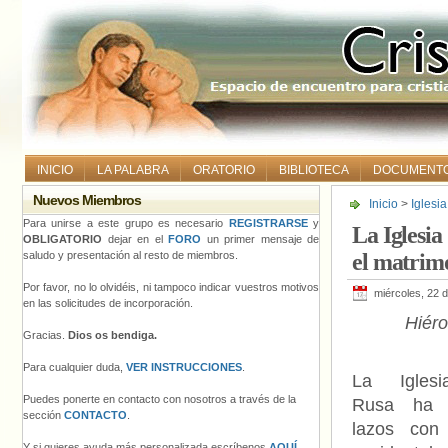
INICIO
LA PALABRA
ORATORIO
BIBLIOTECA
DOCUMENT
Nuevos Miembros
Inicio
>
Iglesi
«iglesias» qu
Para unirse a este grupo es necesario
REGISTRARSE
y
La Iglesia
OBLIGATORIO
dejar en el
FORO
un primer mensaje de
saludo y presentación al resto de miembros.
el matrimo
Por favor, no lo olvidéis, ni tampoco indicar vuestros motivos
miércoles, 22 
en las solicitudes de incorporación.
Hiér
Gracias.
Dios os bendiga.
Para cualquier duda,
VER INSTRUCCIONES
.
La Iglesi
Puedes ponerte en contacto con nosotros a través de la
Rusa ha c
sección
CONTACTO
.
lazos con 
Y si quieres ayuda más personalizada escríbenos
AQUÍ