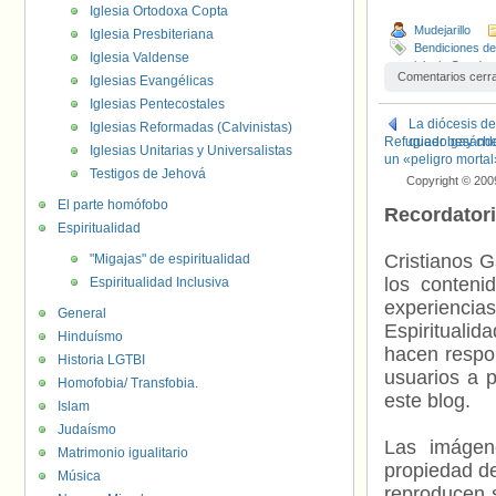
Iglesia Ortodoxa Copta
Mudejarillo
Iglesia Presbiteriana
Bendiciones de
Iglesia Valdense
iglesia Ortodo
Comentarios cerr
Iglesias Evangélicas
Ortodoxos
Iglesias Pentecostales
La diócesis de
Iglesias Reformadas (Calvinistas)
Refugiado gay che
queer besánd
Iglesias Unitarias y Universalistas
un «peligro mortal
Testigos de Jehová
Copyright © 200
El parte homófobo
Recordator
Espiritualidad
Cristianos G
"Migajas" de espiritualidad
los contenid
Espiritualidad Inclusiva
experienci
General
Espiritualid
Hinduísmo
hacen respo
Historia LGTBI
usuarios a p
Homofobia/ Transfobia.
este blog.
Islam
Judaísmo
Las imágene
Matrimonio igualitario
propiedad de
Música
reproducen s