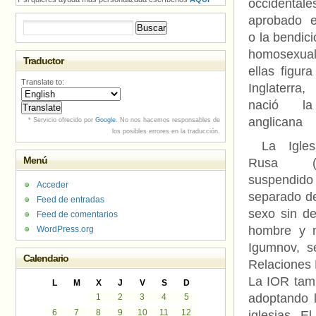
occidenta
aprobado e
Buscar:
o la bendic
homosexua
Traductor
ellas figura
Translate to:
Inglaterr
nació la
anglicana
* Servicio ofrecido por
Google
. No nos hacemos responsables de
los posibles errores en la traducción.
La Iglesi
Menú
Rusa (
suspendido 
Acceder
separado de
Feed de entradas
sexo sin de
Feed de comentarios
hombre y m
WordPress.org
Igumnov, se
Calendario
Relaciones 
La IOR tam
L
M
X
J
V
S
D
adoptando l
1
2
3
4
5
6
7
8
9
10
11
12
iglesias. E