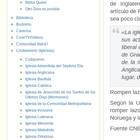
Biblia Queer
de Inglate
Otro Dios es posible
artículo de
Biblioteca
sea poco cla
Budismo
Caverna
«La Igl
Cine/TV/Videos
sus act
Comunidad Bahá'í
liberal
Cristianismo (Iglesias)
de Gran
Cuáqueros
de la 
Iglesia Adventista del Séptimo Día
Anglica
Iglesia Anglicana
lugar, 
Iglesia Bautista
Iglesia Católica
Rompen lazo
Iglesia de Jesucristo de los Santos de los
Últimos Días (Mormones)
Según la U
Iglesia de la Comunidad Metropolitana
romper laz
Iglesia Inclusiva
Iglesia Luterana
Noruega y 
Iglesia Menonita
Fuente CN
Iglesia Metodista
Iglesia Ortodoxa