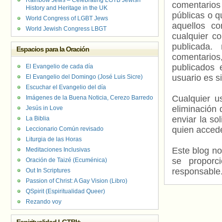
Rainbow Jews – Celebrating LGTB Jewish
comentarios
History and Heritage in the UK
públicas o 
World Congress of LGBT Jews
aquellos c
World Jewish Congress LBGT
cualquier c
publicada.
Espacios para la Oración
comentarios,
publicados 
El Evangelio de cada día
usuario es s
El Evangelio del Domingo (José Luis Sicre)
Escuchar el Evangelio del día
Cualquier us
Imágenes de la Buena Noticia, Cerezo Barredo
eliminación 
Jesús in Love
enviar la so
La Biblia
quien accede
Leccionario Común revisado
Liturgia de las Horas
Este blog no
Meditaciones Inclusivas
se proporc
Oración de Taizé (Ecuménica)
responsable
Out In Scriptures
Passion of Christ: A Gay Vision (Libro)
QSpirit (Espiritualidad Queer)
Rezando voy