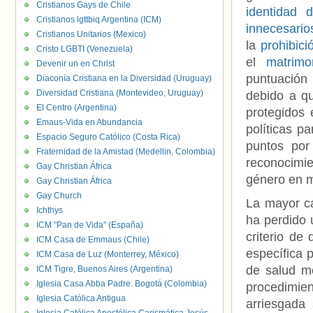
Cristianos Gays de Chile
identidad 
Cristianos lgttbiq Argentina (ICM)
innecesario
Cristianos Unitarios (Mexico)
la
prohibici
Cristo LGBTI (Venezuela)
el
matrimon
Devenir un en Christ
puntuación
Diaconía Cristiana en la Diversidad (Uruguay)
Diversidad Cristiana (Montevideo, Uruguay)
debido a qu
El Centro (Argentina)
protegidos 
Emaus-Vida en Abundancia
políticas p
Espacio Seguro Católico (Costa Rica)
puntos por
Fraternidad de la Amistad (Medellin, Colombia)
reconocimie
Gay Christian África
género en 
Gay Christian África
Gay Church
La mayor ca
Ichthys
ha perdido 
ICM "Pan de Vida" (España)
criterio de
ICM Casa de Emmaus (Chile)
específica 
ICM Casa de Luz (Monterrey, México)
de salud me
ICM Tigre, Buenos Aires (Argentina)
Iglesia Casa Abba Padre. Bogotá (Colombia)
procedimie
Iglesia Católica Antigua
arriesgada