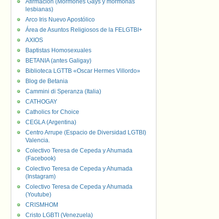
Afirmación (Mormones Gays y mormonas
lesbianas)
Arco Iris Nuevo Apostólico
Área de Asuntos Religiosos de la FELGTBI+
AXIOS
Baptistas Homosexuales
BETANIA (antes Galigay)
Biblioteca LGTTB «Oscar Hermes Villordo»
Blog de Betania
Cammini di Speranza (Italia)
CATHOGAY
Catholics for Choice
CEGLA (Argentina)
Centro Arrupe (Espacio de Diversidad LGTBI)
Valencia.
Colectivo Teresa de Cepeda y Ahumada
(Facebook)
Colectivo Teresa de Cepeda y Ahumada
(Instagram)
Colectivo Teresa de Cepeda y Ahumada
(Youtube)
CRISMHOM
Cristo LGBTI (Venezuela)