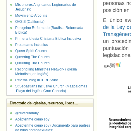
personas no
Misioneros Anglicanos Legionarios de
Jesucristo
posición en 
Movimiento Arco Iris
El único av
OASIS (California)
de la Ley d
Peregrino Reformado (Bautista Reformada
Bíblica)
Transgénero
Primera Iglesia Cristiana Bíblica Inclusiva
un procedim
Protestants Inclusius
puntuación
Queer Spirit Church
legislacione
Queering The Church
Queering The Church
Reconciling Ministries Network (Iglesia
Metodista, en inglés)
Revista- blog InTERESArte.
St Sebastians Inclusive Church (Maspalomas
.Playa del Inglés. Gran Canaria)
Directorio de Iglesias, recursos, libros....
@reverendally
Acéptenme como soy
Acéptenme como soy (Documento para padres
de hijos homosexuales)