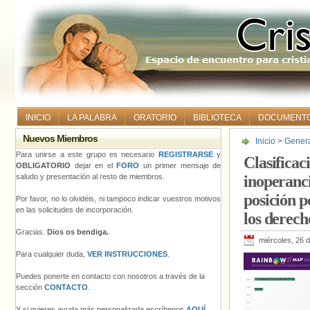
INICIO
LA PALABRA
ORATORIO
BIBLIOTECA
DOCUMENT
Nuevos Miembros
Inicio
>
Gener
Europa: inoper
Para unirse a este grupo es necesario
REGISTRARSE
y
Clasifica
ampare adecua
OBLIGATORIO
dejar en el
FORO
un primer mensaje de
saludo y presentación al resto de miembros.
inoperanci
posición p
Por favor, no lo olvidéis, ni tampoco indicar vuestros motivos
en las solicitudes de incorporación.
los derech
Gracias.
Dios os bendiga.
miércoles, 26 
Para cualquier duda,
VER INSTRUCCIONES
.
Puedes ponerte en contacto con nosotros a través de la
sección
CONTACTO
.
Y si quieres ayuda más personalizada escríbenos
AQUÍ