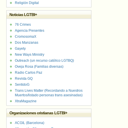
Religión Digital
Noticias LGTBI+
76 Crimes
Agencia Presentes
CromosomaX
Dos Manzanas
Gayety
New Ways Ministry
Outreach (un recurso católico LGTBQ)
Oveja Rosa (Familias diversas)
Radio Carlos Paz
Revista GQ
SentidoG
Trans Lives Matter (Recordando a Nuestros
Muertos/listado personas trans asesinadas)
XtraMagazine
Organizaciones cristianas LGTBI+
ACGIL (Barcelona)