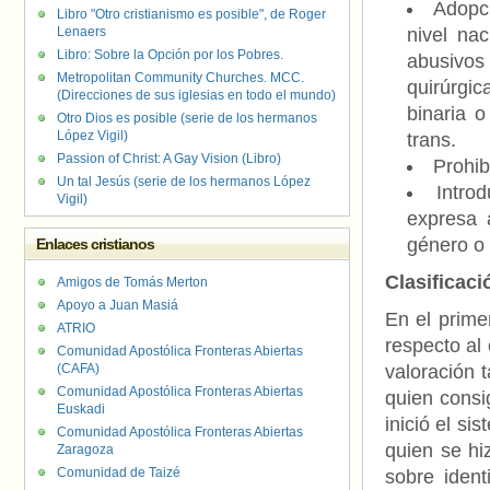
Adopci
Libro "Otro cristianismo es posible", de Roger
Lenaers
nivel na
Libro: Sobre la Opción por los Pobres.
abusivos 
Metropolitan Community Churches. MCC.
quirúrgic
(Direcciones de sus iglesias en todo el mundo)
binaria o
Otro Dios es posible (serie de los hermanos
López Vigil)
trans.
Passion of Christ: A Gay Vision (Libro)
Prohib
Un tal Jesús (serie de los hermanos López
Intro
Vigil)
expresa 
género o 
Enlaces cristianos
Clasificaci
Amigos de Tomás Merton
Apoyo a Juan Masiá
En el prime
ATRIO
respecto al 
Comunidad Apostólica Fronteras Abiertas
(CAFA)
valoración 
Comunidad Apostólica Fronteras Abiertas
quien consi
Euskadi
inició el si
Comunidad Apostólica Fronteras Abiertas
quien se hi
Zaragoza
Comunidad de Taizé
sobre iden