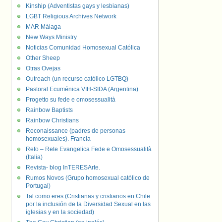
Kinship (Adventistas gays y lesbianas)
LGBT Religious Archives Network
MAR Málaga
New Ways Ministry
Noticias Comunidad Homosexual Católica
Other Sheep
Otras Ovejas
Outreach (un recurso católico LGTBQ)
Pastoral Ecuménica VIH-SIDA (Argentina)
Progetto su fede e omosessualità
Rainbow Baptists
Rainbow Christians
Reconaissance (padres de personas
homosexuales). Francia
Refo – Rete Evangelica Fede e Omosessualità
(Italia)
Revista- blog InTERESArte.
Rumos Novos (Grupo homosexual católico de
Portugal)
Tal como eres (Cristianas y cristianos en Chile
por la inclusión de la Diversidad Sexual en las
iglesias y en la sociedad)