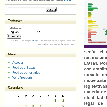
Buscar:
Traductor
Translate to:
* Servicio ofrecido por
Google
. No nos hacemos responsables de
los posibles errores en la traducción.
según el 
Menú
reconocim
Acceder
LGTBI. Por
Feed de entradas
con amplit
Feed de comentarios
tomado en
WordPress.org
inoperante
legislativ
Calendario
materia de
L
M
X
J
V
S
D
identidad 
1
2
legal de 
3
4
5
6
7
8
9