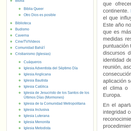
Biblia
que ofrece
Biblia Queer
continente.
Otro Dios es posible
el que infl
Biblioteca
Este año no
Budismo
que es más 
Caverna
medidas res
Cine/TV/Videos
puntuación t
Comunidad Bahá'í
discursos d
Cristianismo (Iglesias)
identidad d
Cuáqueros
reunión, aso
Iglesia Adventista del Séptimo Día
consecució
Iglesia Anglicana
aplicación s
Iglesia Bautista
Iglesia Católica
el clima o 
Iglesia de Jesucristo de los Santos de los
Europa.
Últimos Días (Mormones)
Iglesia de la Comunidad Metropolitana
En el apart
Iglesia Inclusiva
integridad 
Iglesia Luterana
reconocimi
Iglesia Menonita
procedimien
Iglesia Metodista