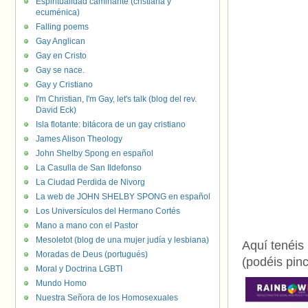
Espiritualidad caminante (cristiana y
ecuménica)
Falling poems
Gay Anglican
Gay en Cristo
Gay se nace.
Gay y Cristiano
I'm Christian, I'm Gay, let's talk (blog del rev.
David Eck)
Isla flotante: bitácora de un gay cristiano
James Alison Theology
John Shelby Spong en español
La Casulla de San Ildefonso
La Ciudad Perdida de Nivorg
La web de JOHN SHELBY SPONG en español
Los Universículos del Hermano Cortés
Mano a mano con el Pastor
Mesoletot (blog de una mujer judía y lesbiana)
Aquí tenéis
Moradas de Deus (portugués)
(podéis pinc
Moral y Doctrina LGBTI
Mundo Homo
Nuestra Señora de los Homosexuales