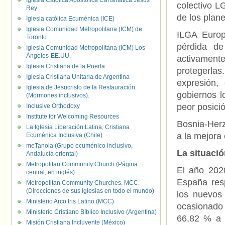
Iglesia Católica Apostólica Carismática Jesús
colectivo L
Rey
de los plan
Iglesia católica Ecuménica (ICE)
Iglesia Comunidad Metropolitana (ICM) de
ILGA Europ
Toronto
pérdida de
Iglesia Comunidad Metropolitana (ICM) Los
Ángeles-EE.UU.
activamente
Iglesia Cristiana de la Puerta
protegerla
Iglesia Cristiana Unitaria de Argentina
expresión,
Iglesia de Jesucristo de la Restauración.
gobiernos l
(Mormones inclusivos).
peor posició
Inclusive Orthodoxy
Institute for Welcoming Resources
Bosnia-Herz
La Iglesia Liberación Latina, Cristiana
a la mejora
Ecuménica Inclusiva (Chile)
meTanoia (Grupo ecuménico inclusivo,
La situaci
Andalucía oriental)
Metropolitan Community Church (Página
El año 202
central, en inglés)
España res
Metropolitan Community Churches. MCC.
(Direcciones de sus iglesias en todo el mundo)
los nuevos
Ministerio Arco Iris Latino (MCC)
ocasionado
Ministerio Cristiano Bíblico Inclusivo (Argentina)
66,82 % a 
Misión Cristiana Incluyente (México)