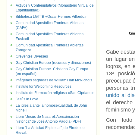
Activos y Contemplativos (Monasterio Virtual de
Espiritualidad)
Biblioteca LGTTB «Oscar Hermes Villordo»
Comunidad Apostólica Fronteras Abiertas
(CAFA)
Comunidad Apostólica Fronteras Abiertas
Euskadi
Comunidad Apostólica Fronteras Abiertas
Zaragoza
Cabe destac
Creyentes Diverses
un lugar en
Gay Christian Europe (recursos y direcciones)
logros, en 
Gay Christian Europe- Cristiano Gay Europa
13ª posici
(en español)
preocupaci
Imágenes sagradas de William Hart McNichols
Institute for Welcoming Resources
personas t
Instituto de Formación religiosa «San Cipriano»
unido al di
Jesús in Love
el derecho
La iglesia ante la homosexualidad, de John
feminismo y
Mcneill
Libro "Jesús de Nazaret. Aproximación
Con todo 
histórica" de José Antonio Pagola (PDF)
recomendaci
Libro "La Amistad Espiritual", de Elredo de
Rieval.