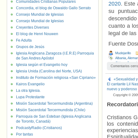
Comunidades Cristianas Populares
2020
. Este
Concordia, el blog de Oswaldo Gallo Serrato
su puntuac
Consejo Mundial de Iglesias
descendido
Consejo Mundial de Iglesias
cuanto a lo
Creyentes Diverses
legal de las
El blog de Henri Nouwen
Fe Adulta
Fuente Do
Grupos de Jesús
Iglesia Anglicana Zaragoza (I.E.R.E) Parroquia
Mudejarillo
de San Andres Apóstol
Albania
,
Aleman
Chipre
,
Croaci
Iglesia según el Evangelio hoy
Comentarios cerr
Georgia
,
Greci
Iglesia Unida (Carolina del Norte, USA)
Liechtenstein
,
Instituto de Formación religiosa «San Cipriano»
Países Bajos
,
«Sexualidad y 
Serbia
,
Suecia
Kairos Evangelio
El cantante Lil Na
nuevo y poderoso
La otra Iglesia.
Copyright © 200
Lupa Protestante
Misión Sacerdotal Tercermundista (Argentina)
Recordator
Misión Sacerdotal Tercermundista (Chile)
Parroquia de San Esteban (Iglesia Anglicana
Cristianos G
de Toronto, Canadá)
los contenid
PodcastyRadio (Cristianos)
experienci
Por tantas
Espiritualid