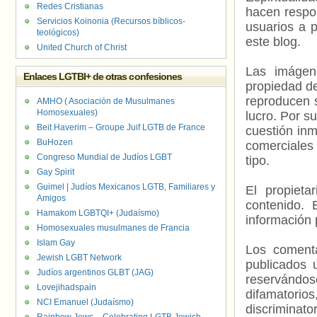
Redes Cristianas
hacen respo
Servicios Koinonia (Recursos bíblicos-
usuarios a p
teológicos)
este blog.
United Church of Christ
Las imágene
Enlaces LGTBI+ de otras confesiones
propiedad de
reproducen s
AMHO ( Asociación de Musulmanes
Homosexuales)
lucro. Por s
Beit Haverim – Groupe Juif LGTB de France
cuestión inm
BuHozen
comerciales 
Congreso Mundial de Judíos LGBT
tipo.
Gay Spirit
Guimel | Judíos Mexicanos LGTB, Familiares y
El propieta
Amigos
contenido. 
Hamakom LGBTQI+ (Judaísmo)
información 
Homosexuales musulmanes de Francia
Islam Gay
Los comenta
Jewish LGBT Network
publicados 
Judíos argentinos GLBT (JAG)
reservándos
Lovejihadspain
difamatorio
NCI Emanuel (Judaísmo)
discriminat