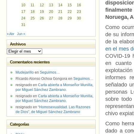
disposicio
10
11
12
13
14
15
16
finalmente
17
18
19
20
21
22
23
Noruega, A
24
25
26
27
28
29
30
31
Como ocurri
de su infor
« Abr
Jun »
de la elabor
Archivos
en el mes d
Archivos
COVID-19 ha
Comentarios recientes
en cuanto
explotación
Mudejarillo
en
Seguimos…
informes r
Ricardo Alonso Ochoa Gongora
en
Seguimos…
señalado un
resignado
en
Carta abierta a Monseñor Munilla,
por Miguel Sánchez Zambrano.
personas L
resignado
en
Carta abierta a Monseñor Munilla,
sobre todo 
por Miguel Sánchez Zambrano.
representan
resignado
en
“Homosexualidad. Las Razones
de Dios”, de Miguel Sánchez Zambrano
chivo expia
Como herram
Categorías
dado a cono