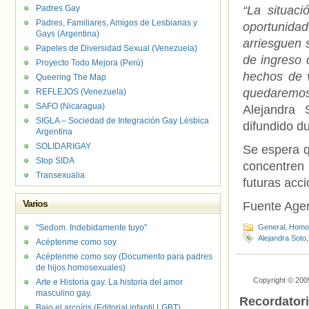
Padres Gay
“La situaci
Padres, Familiares, Amigos de Lesbianas y
oportunid
Gays (Argentina)
arriesguen s
Papeles de Diversidad Sexual (Venezuela)
de ingreso 
Proyecto Todo Mejora (Perú)
hechos de v
Queering The Map
quedaremos
REFLEJOS (Venezuela)
SAFO (Nicaragua)
Alejandra 
SIGLA – Sociedad de Integración Gay Lésbica
difundido d
Argentina
SOLIDARIGAY
Se espera q
Stop SIDA
concentren 
Transexualia
futuras acci
Varios
Fuente Age
"Sedom. Indebidamente tuyo"
General
,
Homof
Alejandra Soto
Acéptenme como soy
Acéptenme como soy (Documento para padres
de hijos homosexuales)
Copyright © 200
Arte e Historia gay. La historia del amor
masculino gay.
Recordator
Bajo el arcoíris (Editorial infantil LGBT).