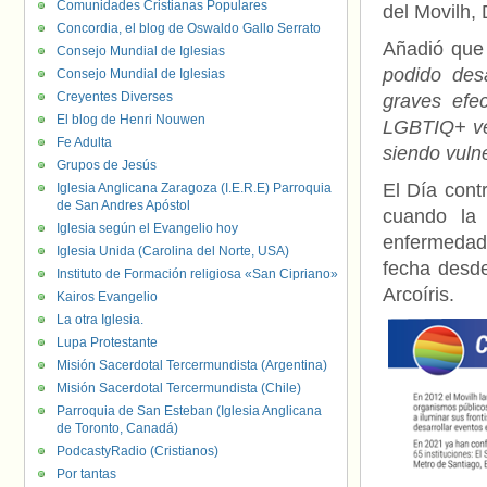
Comunidades Cristianas Populares
del Movilh,
Concordia, el blog de Oswaldo Gallo Serrato
Añadió que
Consejo Mundial de Iglesias
podido des
Consejo Mundial de Iglesias
Creyentes Diverses
graves efe
El blog de Henri Nouwen
LGBTIQ+ ven
Fe Adulta
siendo vuln
Grupos de Jesús
El Día cont
Iglesia Anglicana Zaragoza (I.E.R.E) Parroquia
de San Andres Apóstol
cuando la 
Iglesia según el Evangelio hoy
enfermedad
Iglesia Unida (Carolina del Norte, USA)
fecha desd
Instituto de Formación religiosa «San Cipriano»
Arcoíris.
Kairos Evangelio
La otra Iglesia.
Lupa Protestante
Misión Sacerdotal Tercermundista (Argentina)
Misión Sacerdotal Tercermundista (Chile)
Parroquia de San Esteban (Iglesia Anglicana
de Toronto, Canadá)
PodcastyRadio (Cristianos)
Por tantas