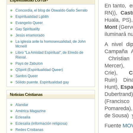
Espiritualidad LGTBI+
En tanto, e
Concordia, el blog de Oswaldo Gallo Serrato
RN)),
Cast
Espiritualidad Lgbtih
Huala, PS)
Evangelio Queer.
Mont
(Gerv
Gay Spirituality
iluminará n
Jesús enamorado
La iglesia ante la homosexualidad, de John
A nivel di
Mcneill
Campaña A
Libro "La Amistad Espiritual", de Elredo de
Rieval.
Christian 
Pays de Zabulon
Merce
QSpirit (Espiritualidad Queer)
Crie),
Santos Queer
Ruin) Din
Sólido puente. Espiritualidad gay
Hunt),
Esp
Dubertrand
Noticias Cristianas
(Francisco
Alandar
Pomareda)
América Magazine
de Sousa)
Eclesalia
Eclesalia (información religiosa)
Fuente
MOV
Redes Cristianas