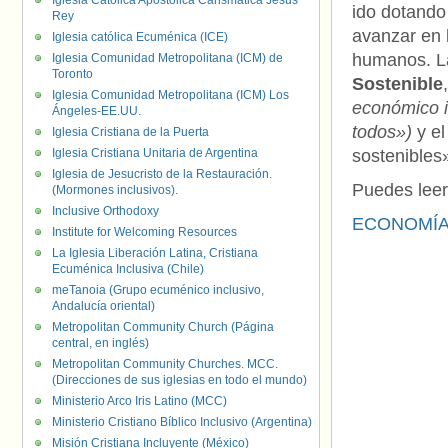
Iglesia Católica Apostólica Carismática Jesús
ido dotando
Rey
avanzar en 
Iglesia católica Ecuménica (ICE)
humanos. La
Iglesia Comunidad Metropolitana (ICM) de
Toronto
Sostenible
Iglesia Comunidad Metropolitana (ICM) Los
económico in
Ángeles-EE.UU.
todos»)
y el
Iglesia Cristiana de la Puerta
Iglesia Cristiana Unitaria de Argentina
sostenibles»
Iglesia de Jesucristo de la Restauración.
Puedes leer
(Mormones inclusivos).
Inclusive Orthodoxy
ECONOMÍA.
Institute for Welcoming Resources
La Iglesia Liberación Latina, Cristiana
Ecuménica Inclusiva (Chile)
meTanoia (Grupo ecuménico inclusivo,
Andalucía oriental)
Metropolitan Community Church (Página
central, en inglés)
Metropolitan Community Churches. MCC.
(Direcciones de sus iglesias en todo el mundo)
Ministerio Arco Iris Latino (MCC)
Ministerio Cristiano Bíblico Inclusivo (Argentina)
Misión Cristiana Incluyente (México)