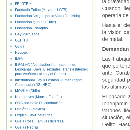
la gravedad 
FELGTBI+
Cuando lle
Fundació Enllaç (Mayores LGTB)
operarla de
Fundacion Amigos por la Vida (Famivida)
Fundación Iguales (Chile)
Hasta el cie
Fundación Triángulo
la visión d
Gay Marruecos
de metal.
GEHITU
Gylda
Demandan j
Hegoak
Las trabaja
ILGA
ILGALAC ( Asociación Internacional de
que pertene
Lesbianas, Gays, Bisexuales, Trans e Intersex
ante Carabi
para América Latina y el Caribe)
seguridad p
International Gay & Lesbian Human Rights
Commission (IGLHRC)
las últimas
MOVILH (Chile)
El pasado 20
No te prives (Murcia, España)
Inbenjamin
ONG por la No Discriminación
Opción Bi (Mexico)
varones ll
Orgullo Gay-Costa Rica
situación, 
Oveja Rosa (Familias diversas)
Delito. Hast
Ovejas Negras