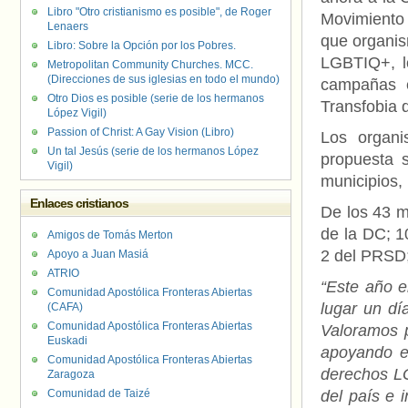
Libro "Otro cristianismo es posible", de Roger
Movimiento 
Lenaers
que organis
Libro: Sobre la Opción por los Pobres.
LGBTIQ+, lo
Metropolitan Community Churches. MCC.
(Direcciones de sus iglesias en todo el mundo)
campañas e
Otro Dios es posible (serie de los hermanos
Transfobia
López Vigil)
Passion of Christ: A Gay Vision (Libro)
Los organ
Un tal Jesús (serie de los hermanos López
propuesta 
Vigil)
municipios,
Enlaces cristianos
De los 43 m
de la DC; 1
Amigos de Tomás Merton
2 del PRSD;
Apoyo a Juan Masiá
ATRIO
“Este año e
Comunidad Apostólica Fronteras Abiertas
lugar un dí
(CAFA)
Comunidad Apostólica Fronteras Abiertas
Valoramos p
Euskadi
apoyando es
Comunidad Apostólica Fronteras Abiertas
derechos LG
Zaragoza
Comunidad de Taizé
del país e 