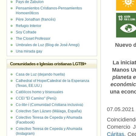
Pays de Zabulon
Pensamientos Cristianos-Pensamientos
Homoeróticos
Père Jonathan (francés)
Refugio Interior
Soy Cofrade
The Closet Professor
Nuevo d
Umbrales de Luz (Blog de José Arregi)
Una mirada gay
La inicia
Comunidades e Iglesias cristianas LGTBI+
Manos Un
Casa de Luz (dejando huella)
planeta 
Cathedral of Hope/Catedral de la Esperanza
económico
(Texas, EE.UU.)
una econo
Católicos homo y bisexuales
CCEI "El Camino" (Perú)
Co-libr-í (Comunidad Cristiana inclusiva)
07.05.2021
Colectivo San Lázaro (Málaga, España)
Colectivo Teresa de Cepeda y Ahumada
Coincidiend
(Facebook)
Comercio Ju
Colectivo Teresa de Cepeda y Ahumada
Cáritas
, Ce
(Instagram)