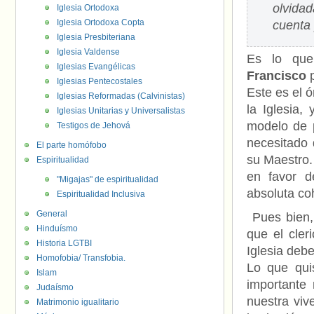
olvida
Iglesia Ortodoxa
Iglesia Ortodoxa Copta
cuenta
Iglesia Presbiteriana
Iglesia Valdense
Es lo qu
Iglesias Evangélicas
Francisco
p
Iglesias Pentecostales
Este es el 
Iglesias Reformadas (Calvinistas)
la Iglesia,
Iglesias Unitarias y Universalistas
modelo de p
Testigos de Jehová
necesitado 
El parte homófobo
su Maestro
Espiritualidad
en favor d
"Migajas" de espiritualidad
absoluta co
Espiritualidad Inclusiva
General
Pues bien,
Hinduísmo
que el cler
Historia LGTBI
Iglesia deb
Homofobia/ Transfobia.
Lo que qui
Islam
importante
Judaísmo
nuestra viv
Matrimonio igualitario