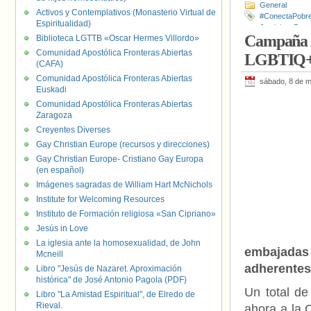
General
Activos y Contemplativos (Monasterio Virtual de
#ConectaPobr
Espiritualidad)
Justicia y Paz
,
Campaña A
Biblioteca LGTTB «Oscar Hermes Villordo»
Comunidad Apostólica Fronteras Abiertas
LGBTIQ+ e
(CAFA)
Comunidad Apostólica Fronteras Abiertas
sábado, 8 de 
Euskadi
Comunidad Apostólica Fronteras Abiertas
Zaragoza
Creyentes Diverses
Gay Christian Europe (recursos y direcciones)
Gay Christian Europe- Cristiano Gay Europa
(en español)
Imágenes sagradas de William Hart McNichols
Institute for Welcoming Resources
Instituto de Formación religiosa «San Cipriano»
Jesús in Love
La iglesia ante la homosexualidad, de John
embajadas
Mcneill
adherentes
Libro "Jesús de Nazaret. Aproximación
histórica" de José Antonio Pagola (PDF)
Un total de
Libro "La Amistad Espiritual", de Elredo de
Rieval.
ahora a la 