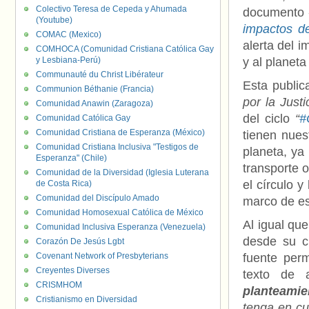
Colectivo Teresa de Cepeda y Ahumada
documento
(Youtube)
impactos d
COMAC (Mexico)
alerta del 
COMHOCA (Comunidad Cristiana Católica Gay
y Lesbiana-Perú)
y al planeta
Communauté du Christ Libérateur
Esta publica
Communion Béthanie (Francia)
por la Justi
Comunidad Anawin (Zaragoza)
del ciclo
“
#
Comunidad Católica Gay
Comunidad Cristiana de Esperanza (México)
tienen nues
Comunidad Cristiana Inclusiva "Testigos de
planeta, ya 
Esperanza" (Chile)
transporte o
Comunidad de la Diversidad (Iglesia Luterana
el círculo 
de Costa Rica)
Comunidad del Discípulo Amado
marco de e
Comunidad Homosexual Católica de México
Al igual que
Comunidad Inclusiva Esperanza (Venezuela)
desde su cr
Corazón De Jesús Lgbt
Covenant Network of Presbyterians
fuente perm
Creyentes Diverses
texto de 
CRISMHOM
planteamie
Cristianismo en Diversidad
tenga en cu