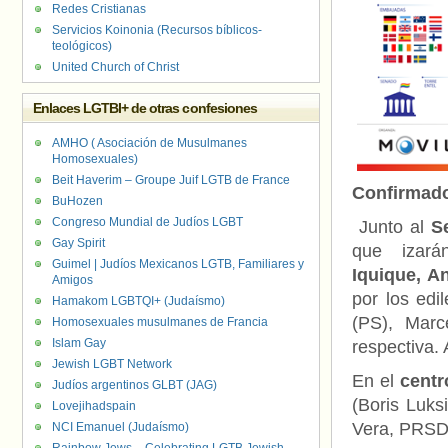
Redes Cristianas
Servicios Koinonia (Recursos bíblicos-
teológicos)
United Church of Christ
Enlaces LGTBI+ de otras confesiones
AMHO ( Asociación de Musulmanes
Homosexuales)
Beit Haverim – Groupe Juif LGTB de France
Confirmad
BuHozen
Congreso Mundial de Judíos LGBT
Junto al
S
Gay Spirit
que izar
Guimel | Judíos Mexicanos LGTB, Familiares y
Iquique, A
Amigos
por los edi
Hamakom LGBTQI+ (Judaísmo)
(PS), Marc
Homosexuales musulmanes de Francia
Islam Gay
respectiva. 
Jewish LGBT Network
En el
centr
Judíos argentinos GLBT (JAG)
(Boris Luks
Lovejihadspain
Vera, PRSD
NCI Emanuel (Judaísmo)