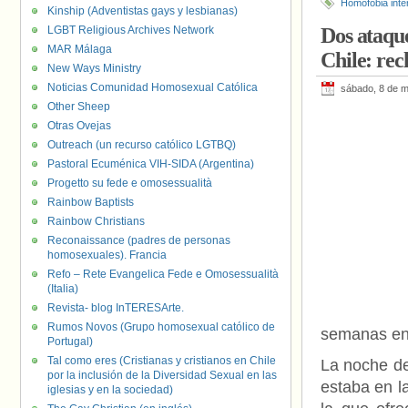
Homofobia inte
Kinship (Adventistas gays y lesbianas)
LGBT Religious Archives Network
Dos ataque
MAR Málaga
Chile: rec
New Ways Ministry
Noticias Comunidad Homosexual Católica
sábado, 8 de 
Other Sheep
Otras Ovejas
Outreach (un recurso católico LGTBQ)
Pastoral Ecuménica VIH-SIDA (Argentina)
Progetto su fede e omosessualità
Rainbow Baptists
Rainbow Christians
Reconaissance (padres de personas
homosexuales). Francia
Refo – Rete Evangelica Fede e Omosessualità
(Italia)
Revista- blog InTERESArte.
Rumos Novos (Grupo homosexual católico de
semanas en 
Portugal)
Tal como eres (Cristianas y cristianos en Chile
La noche de
por la inclusión de la Diversidad Sexual en las
estaba en la
iglesias y en la sociedad)