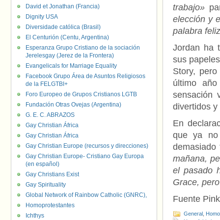
trabajo»
par
David et Jonathan (Francia)
Dignity USA
elección y e
Diversidade católica (Brasil)
palabra feli
El Centurión (Centu, Argentina)
Jordan ha 
Esperanza Grupo Cristiano de la sociación
Jerelesgay (Jerez de la Frontera)
sus papeles
Evangelicals for Marriage Equality
Story, per
Facebook Grupo Área de Asuntos Religiosos
último año
de la FELGTBI+
sensación 
Foro Europeo de Grupos Cristianos LGTB
Fundación Otras Ovejas (Argentina)
divertidos 
G. E. C. ABRAZOS
En declara
Gay Christian África
que ya no 
Gay Christian África
demasiado
Gay Christian Europe (recursos y direcciones)
Gay Christian Europe- Cristiano Gay Europa
mañana, pe
(en español)
el pasado h
Gay Christians Exist
Grace, pero
Gay Spirituality
Global Network of Rainbow Catholic (GNRC),
Fuente Pin
Homoprotestantes
General
,
Homof
Ichthys