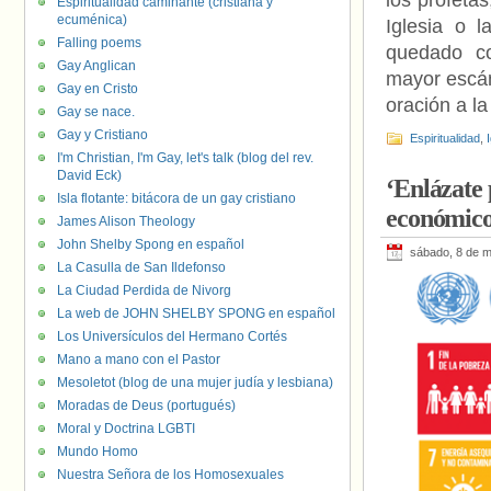
los profeta
Espiritualidad caminante (cristiana y
ecuménica)
Iglesia o 
Falling poems
quedado co
Gay Anglican
mayor escán
Gay en Cristo
oración a l
Gay se nace.
Gay y Cristiano
Espiritualidad
,
I'm Christian, I'm Gay, let's talk (blog del rev.
David Eck)
‘Enlázate 
Isla flotante: bitácora de un gay cristiano
económico 
James Alison Theology
John Shelby Spong en español
sábado, 8 de 
La Casulla de San Ildefonso
La Ciudad Perdida de Nivorg
La web de JOHN SHELBY SPONG en español
Los Universículos del Hermano Cortés
Mano a mano con el Pastor
Mesoletot (blog de una mujer judía y lesbiana)
Moradas de Deus (portugués)
Moral y Doctrina LGBTI
Mundo Homo
Nuestra Señora de los Homosexuales