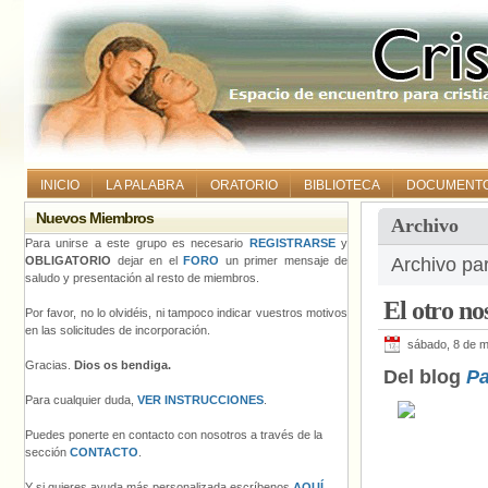
INICIO
LA PALABRA
ORATORIO
BIBLIOTECA
DOCUMENT
Nuevos Miembros
Archivo
Para unirse a este grupo es necesario
REGISTRARSE
y
OBLIGATORIO
dejar en el
FORO
un primer mensaje de
Archivo pa
saludo y presentación al resto de miembros.
El otro no
Por favor, no lo olvidéis, ni tampoco indicar vuestros motivos
en las solicitudes de incorporación.
sábado, 8 de 
Gracias.
Dios os bendiga.
Del blog
Pa
Para cualquier duda,
VER INSTRUCCIONES
.
Puedes ponerte en contacto con nosotros a través de la
sección
CONTACTO
.
Y si quieres ayuda más personalizada escríbenos
AQUÍ