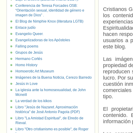
Conferencia de Teresa Forcades OSB:
Cristianos G
“Orientación sexual, identidad de género e
los contenid
imagen de Dios” .
experienci
El Blog de Nimphie Knox (literatura LGTB)
Espiritualid
Enlace judío
hacen respo
Evangelio Queer.
usuarios a p
Evangelizadoras de los Apóstoles
este blog.
Falling poems
Grupos de Jesús
Las imágene
Hermano Cortés
propiedad de
Homo History
reproducen s
Homoerotic Art Museum
lucro. Por s
Imágenes de la Buena Noticia, Cerezo Barredo
cuestión inm
Jesús in Love
comerciales 
La iglesia ante la homosexualidad, de John
Mcneill
tipo.
La verdad de los kikos
Libro "Jesús de Nazaret. Aproximación
El propieta
histórica" de José Antonio Pagola (PDF)
contenido. 
Libro "La Amistad Espiritual", de Elredo de
información 
Rieval.
Libro "Otro cristianismo es posible", de Roger