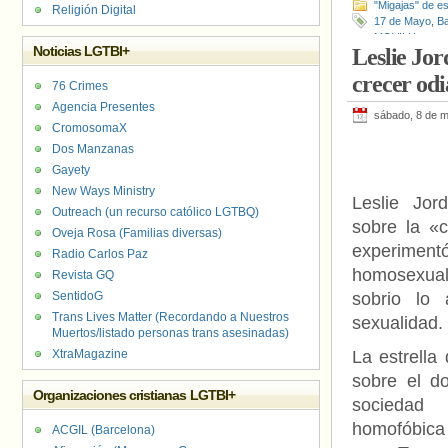
"Migajas" de es
Religión Digital
17 de Mayo
,
Ba
MOVILH
Noticias LGTBI+
Leslie Jor
crecer od
76 Crimes
Agencia Presentes
sábado, 8 de 
CromosomaX
Dos Manzanas
Gayety
New Ways Ministry
Leslie Jor
Outreach (un recurso católico LGTBQ)
sobre la «c
Oveja Rosa (Familias diversas)
experimen
Radio Carlos Paz
homosexua
Revista GQ
SentidoG
sobrio lo
Trans Lives Matter (Recordando a Nuestros
sexualidad.
Muertos/listado personas trans asesinadas)
XtraMagazine
La estrella
sobre el d
Organizaciones cristianas LGTBI+
socieda
homofóbica
ACGIL (Barcelona)