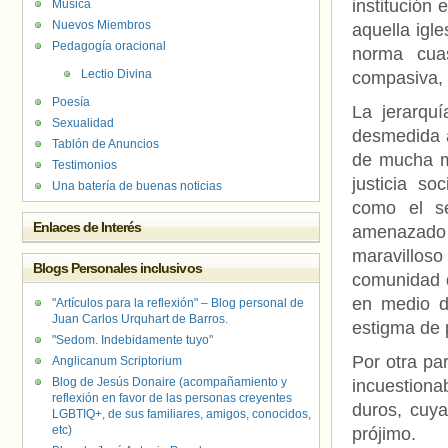
institución
Música
Nuevos Miembros
aquella igle
Pedagogía oracional
norma cuas
Lectio Divina
compasiva, 
Poesía
La jerarqu
Sexualidad
desmedida a
Tablón de Anuncios
de mucha ma
Testimonios
justicia so
Una batería de buenas noticias
como el s
Enlaces de Interés
amenazado
maravillos
Blogs Personales inclusivos
comunidad d
en medio d
"Artículos para la reflexión" – Blog personal de
Juan Carlos Urquhart de Barros.
estigma de 
"Sedom. Indebidamente tuyo"
Por otra pa
Anglicanum Scriptorium
Blog de Jesús Donaire (acompañamiento y
incuestiona
reflexión en favor de las personas creyentes
duros, cuya
LGBTIQ+, de sus familiares, amigos, conocidos,
etc)
prójimo.