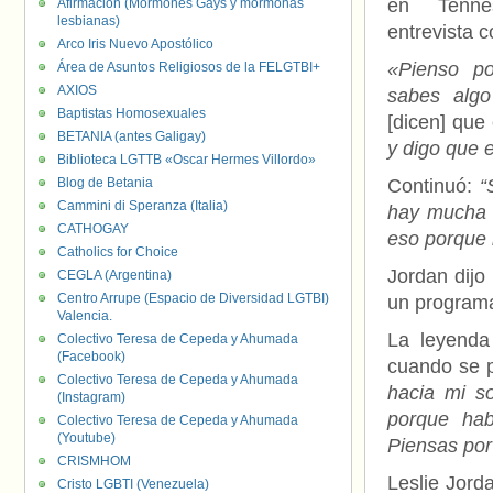
en Tenne
Afirmación (Mormones Gays y mormonas
lesbianas)
entrevista 
Arco Iris Nuevo Apostólico
«Pienso p
Área de Asuntos Religiosos de la FELGTBI+
AXIOS
sabes algo
Baptistas Homosexuales
[dicen] qu
BETANIA (antes Galigay)
y digo que 
Biblioteca LGTTB «Oscar Hermes Villordo»
Blog de Betania
Continuó:
“
Cammini di Speranza (Italia)
hay mucha c
CATHOGAY
eso porque 
Catholics for Choice
Jordan dijo
CEGLA (Argentina)
Centro Arrupe (Espacio de Diversidad LGTBI)
un programa
Valencia.
La leyenda
Colectivo Teresa de Cepeda y Ahumada
(Facebook)
cuando se 
Colectivo Teresa de Cepeda y Ahumada
hacia mi s
(Instagram)
porque hab
Colectivo Teresa de Cepeda y Ahumada
(Youtube)
Piensas por
CRISMHOM
Leslie Jord
Cristo LGBTI (Venezuela)