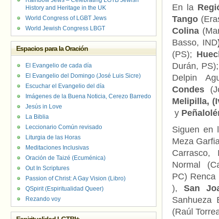
Rainbow Jews – Celebrating LGTB Jewish
En la
Regi
History and Heritage in the UK
Tango
(Era
World Congress of LGBT Jews
World Jewish Congress LBGT
Colina
(Mar
Basso, IND
Espacios para la Oración
(PS);
Huec
Durán, PS
El Evangelio de cada día
El Evangelio del Domingo (José Luis Sicre)
Delpin Ag
Escuchar el Evangelio del día
Condes
(
Imágenes de la Buena Noticia, Cerezo Barredo
Melipilla,
Jesús in Love
y
Peñalolé
La Biblia
Leccionario Común revisado
Siguen en 
Liturgia de las Horas
Meza Garfi
Meditaciones Inclusivas
Carrasco,
Oración de Taizé (Ecuménica)
Normal (C
Out In Scriptures
PC) Renca 
Passion of Christ: A Gay Vision (Libro)
),
San Jo
QSpirit (Espiritualidad Queer)
Sanhueza 
Rezando voy
(Raúl Torre