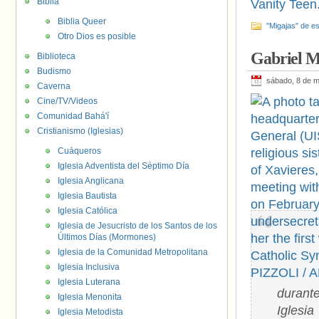
Biblia
Vanity Teen
Biblia Queer
"Migajas" de es
Otro Dios es posible
Gabriel Mª
Biblioteca
Budismo
sábado, 8 de 
Caverna
Cine/TV/Videos
Comunidad Bahá'í
Cristianismo (Iglesias)
Cuáqueros
Iglesia Adventista del Séptimo Día
Iglesia Anglicana
Iglesia Bautista
Iglesia Católica
Iglesia de Jesucristo de los Santos de los
Últimos Días (Mormones)
Iglesia de la Comunidad Metropolitana
Iglesia Inclusiva
Iglesia Luterana
durant
Iglesia Menonita
Iglesi
Iglesia Metodista