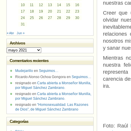
nuestras car
10
11
12
13
14
15
16
17
18
19
20
21
22
23
Creer que 
24
25
26
27
28
29
30
olvidar nue
31
inevitablem
relaciones
« Abr
Jun »
nosotros m
Archivos
y sanar nue
Archivos
Mientras n
Comentarios recientes
nuestra fe
Mudejarillo
en
Seguimos…
representa
Ricardo Alonso Ochoa Gongora
en
Seguimos…
carencia de
resignado
en
Carta abierta a Monseñor Munilla,
ira.
por Miguel Sánchez Zambrano.
resignado
en
Carta abierta a Monseñor Munilla,
por Miguel Sánchez Zambrano.
resignado
en
“Homosexualidad. Las Razones
de Dios”, de Miguel Sánchez Zambrano
Categorías
Foto: Raúl 