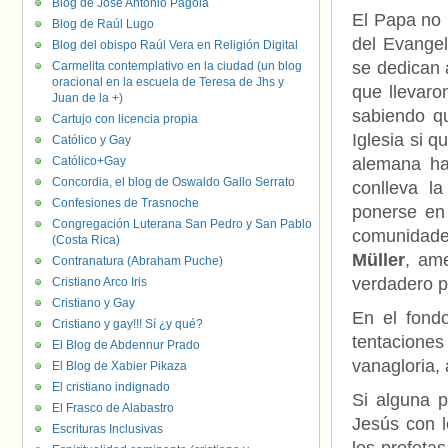
Blog de José Antonio Pagola
El Papa no 
Blog de Raúl Lugo
del Evangel
Blog del obispo Raúl Vera en Religión Digital
se dedican 
Carmelita contemplativo en la ciudad (un blog
oracional en la escuela de Teresa de Jhs y
que llevaro
Juan de la +)
sabiendo q
Cartujo con licencia propia
Iglesia si q
Católico y Gay
Católico+Gay
alemana ha
Concordia, el blog de Oswaldo Gallo Serrato
conlleva l
Confesiones de Trasnoche
ponerse en 
Congregación Luterana San Pedro y San Pablo
comunidade
(Costa Rica)
Müller
, am
Contranatura (Abraham Puche)
verdadero p
Cristiano Arco Iris
Cristiano y Gay
En el fondo
Cristiano y gay!!! Sí ¿y qué?
tentacione
El Blog de Abdennur Prado
vanagloria,
El Blog de Xabier Pikaza
El cristiano indignado
Si alguna p
El Frasco de Alabastro
Jesús con l
Escrituras Inclusivas