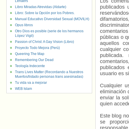
Los comenta
Lenaers
publicados 
Libro Miradas Atrevidas (Aldarte)
reservándos
Libro: Sobre la Opción por los Pobres.
difamatorio
Manual Educativo Diversidad Sexual (MOVILH)
discriminat
Opus libros
comentarios
Otro Dios es posible (serie de los hermanos
López Vigil)
públicas o 
Passion of Christ: A Gay Vision (Libro)
aquellos c
Proyecto Todo Mejora (Perú)
cualquier c
Queering The Map
publicada.
Remembering Our Dead
comentarios,
Teología Indecente
publicados 
Trans Lives Matter (Recordando a Nuestros
usuario es s
Muertos/listado personas trans asesinadas)
Tu vida va a mejorar
Cualquier us
WEB Islam
eliminación 
enviar la so
quien accede
Este blog no
se proporc
responsable