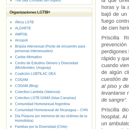
la que ofre
The Gay Christian (en inglés)
horas y la
Organizaciones LGTBI+
bajó de un 
fuego contr
África LGTB
de cien her
ALDARTE
AMPGIL
Priscilla 
Arcopoli
prevención
Brújula Intersexual (Punto de encuentro para
perdigones 
personas intersexuales)
Caribe Afirmativo
rápido y qu
Centro de Estudios Género y Diversidad
cuando vier
(Montevideo, Uruguay)
de algún cl
Coalición LGBTILAC-OEA
cuestión de
COGAM
al piso y d
COGAM (Blog)
Colectivo Lambda (Valencia)
levantarse 
Colectivo LGTB GAMÁ (Islas Canarias)
de sangre”.
Comunidad Homosexual Argentina
Priscilla d
Comunidad Homosexual de Nicaragua – CHN
hospital. Al
Día Púrpura (en memoria de las víctimas de la
Homofobia)
un ambulato
Familias por la Diversidad (Chile)