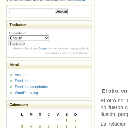
Buscar:
Traductor
Translate to:
* Servicio ofrecido por
Google
. No nos hacemos responsables de
los posibles errores en la traducción.
Menú
Acceder
Feed de entradas
Feed de comentarios
El otro, e
WordPress.org
El otro no 
Calendario
no fueron 
ilusión, por
L
M
X
J
V
S
D
1
2
La relación
3
4
5
6
7
8
9