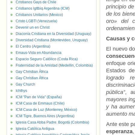
Cristianos Gays de Chile
principio de
Cristianos lgttbiq Argentina (ICM)
de los biene
Cristianos Unitarios (Mexico)
oro» del c
Cristo LGBTI (Venezuela)
Devenir un en Christ
ordenamient
Diaconía Cristiana en la Diversidad (Uruguay)
Causas y c
Diversidad Cristiana (Montevideo, Uruguay)
El Centro (Argentina)
El nuevo d
Emaus-Vida en Abundancia
consecuen
Espacio Seguro Católico (Costa Rica)
enfoque ori
Fraternidad de la Amistad (Medellin, Colombia)
Estados de
Gay Christian África
logrado re
Gay Christian África
discriminaci
Gay Church
Ichthys
pública”
, a
ICM "Pan de Vida" (España)
mayores ing
ICM Casa de Emmaus (Chile)
y ha aumen
ICM Casa de Luz (Monterrey, México)
aumento mat
ICM Tigre, Buenos Aires (Argentina)
Iglesia Casa Abba Padre. Bogotá (Colombia)
Ante este p
Iglesia Católica Antigua
esperanza
,