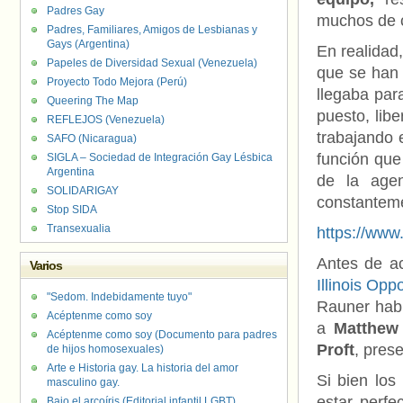
Padres Gay
muchos de c
Padres, Familiares, Amigos de Lesbianas y
Gays (Argentina)
En realidad
Papeles de Diversidad Sexual (Venezuela)
que se han 
Proyecto Todo Mejora (Perú)
llegaba para
Queering The Map
puesto, libe
REFLEJOS (Venezuela)
trabajando 
SAFO (Nicaragua)
función que
SIGLA – Sociedad de Integración Gay Lésbica
Argentina
de la agen
SOLIDARIGAY
constanteme
Stop SIDA
Transexualia
https://ww
Antes de ac
Varios
Illinois Opp
"Sedom. Indebidamente tuyo"
Rauner hab
Acéptenme como soy
a
Matthew
Acéptenme como soy (Documento para padres
Proft
, pres
de hijos homosexuales)
Arte e Historia gay. La historia del amor
Si bien los
masculino gay.
estar perfe
Bajo el arcoíris (Editorial infantil LGBT).