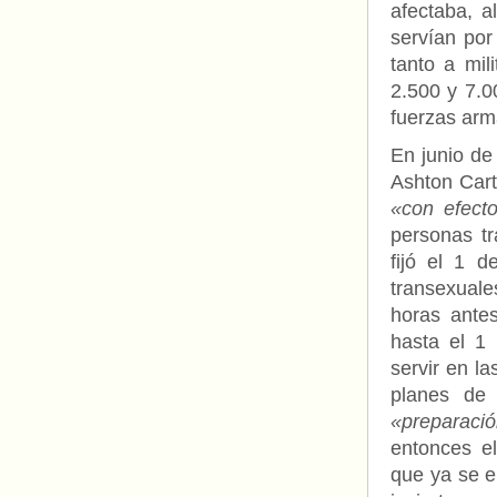
afectaba, a
servían por
tanto a mil
2.500 y 7.0
fuerzas arm
En junio de
Ashton Cart
«con efect
personas t
fijó el 1 
transexual
horas ante
hasta el 1
servir en l
planes de 
«preparaci
entonces e
que ya se e