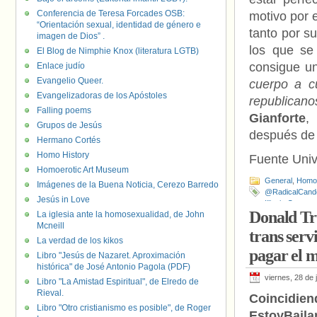
Conferencia de Teresa Forcades OSB:
motivo por 
“Orientación sexual, identidad de género e
tanto por s
imagen de Dios” .
los que se
El Blog de Nimphie Knox (literatura LGTB)
consigue un
Enlace judío
Evangelio Queer.
cuerpo a c
Evangelizadoras de los Apóstoles
republicanos
Falling poems
Gianforte
,
Grupos de Jesús
después de 
Hermano Cortés
Homo History
Fuente Uni
Homoerotic Art Museum
General
,
Homof
Imágenes de la Buena Noticia, Cerezo Barredo
@RadicalCand
Jesús in Love
Illinois Opportu
Donald Tr
La iglesia ante la homosexualidad, de John
Mcneill
trans serv
La verdad de los kikos
pagar el 
Libro "Jesús de Nazaret. Aproximación
histórica" de José Antonio Pagola (PDF)
viernes, 28 de 
Libro "La Amistad Espiritual", de Elredo de
Rieval.
Coincid
Libro "Otro cristianismo es posible", de Roger
EstoyBaila