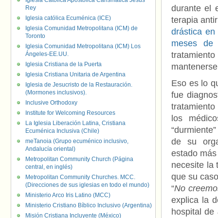
Iglesia Católica Apostólica Carismática Jesús
durante el 
Rey
Iglesia católica Ecuménica (ICE)
terapia antir
Iglesia Comunidad Metropolitana (ICM) de
drástica en
Toronto
meses de 
Iglesia Comunidad Metropolitana (ICM) Los
tratamient
Ángeles-EE.UU.
Iglesia Cristiana de la Puerta
mantenerse 
Iglesia Cristiana Unitaria de Argentina
Eso es lo q
Iglesia de Jesucristo de la Restauración.
(Mormones inclusivos).
fue diagnos
Inclusive Orthodoxy
tratamiento
Institute for Welcoming Resources
los médic
La Iglesia Liberación Latina, Cristiana
“durmiente”
Ecuménica Inclusiva (Chile)
de su org
meTanoia (Grupo ecuménico inclusivo,
Andalucía oriental)
estado más 
Metropolitan Community Church (Página
necesite la 
central, en inglés)
que su caso
Metropolitan Community Churches. MCC.
(Direcciones de sus iglesias en todo el mundo)
“
No creemos 
Ministerio Arco Iris Latino (MCC)
explica la 
Ministerio Cristiano Bíblico Inclusivo (Argentina)
hospital de
Misión Cristiana Incluyente (México)