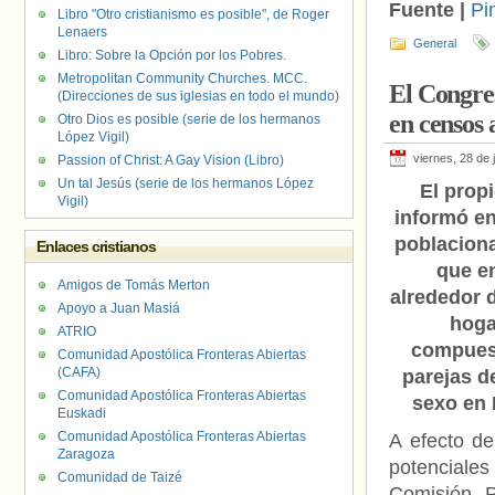
Fuente |
Pi
Libro "Otro cristianismo es posible", de Roger
Lenaers
General
Libro: Sobre la Opción por los Pobres.
Metropolitan Community Churches. MCC.
El Congres
(Direcciones de sus iglesias en todo el mundo)
en censos
Otro Dios es posible (serie de los hermanos
López Vigil)
viernes, 28 de 
Passion of Christ: A Gay Vision (Libro)
Un tal Jesús (serie de los hermanos López
El propi
Vigil)
informó en
poblaciona
Enlaces cristianos
que e
Amigos de Tomás Merton
alrededor 
Apoyo a Juan Masiá
hoga
ATRIO
compues
Comunidad Apostólica Fronteras Abiertas
(CAFA)
parejas d
Comunidad Apostólica Fronteras Abiertas
sexo en 
Euskadi
Comunidad Apostólica Fronteras Abiertas
A efecto de 
Zaragoza
potenciales
Comunidad de Taizé
Comisión P