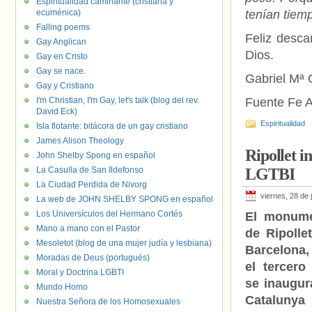
Espiritualidad caminante (cristiana y
ecuménica)
tenían tiem
Falling poems
Feliz desca
Gay Anglican
Dios.
Gay en Cristo
Gay se nace.
Gabriel Mª 
Gay y Cristiano
I'm Christian, I'm Gay, let's talk (blog del rev.
Fuente Fe A
David Eck)
Espiritualidad
Isla flotante: bitácora de un gay cristiano
James Alison Theology
Ripollet i
John Shelby Spong en español
La Casulla de San Ildefonso
LGTBI
La Ciudad Perdida de Nivorg
viernes, 28 de 
La web de JOHN SHELBY SPONG en español
Los Universículos del Hermano Cortés
El monum
Mano a mano con el Pastor
de Ripollet
Mesoletot (blog de una mujer judía y lesbiana)
Barcelona
Moradas de Deus (portugués)
el tercero
Moral y Doctrina LGBTI
se inaugur
Mundo Homo
Catalunya
Nuestra Señora de los Homosexuales