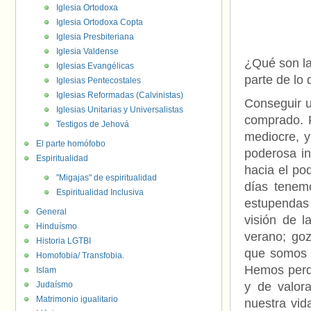
Iglesia Ortodoxa
Iglesia Ortodoxa Copta
Iglesia Presbiteriana
Iglesia Valdense
¿Qué son la
Iglesias Evangélicas
parte de lo
Iglesias Pentecostales
Iglesias Reformadas (Calvinistas)
Conseguir u
Iglesias Unitarias y Universalistas
comprado. P
Testigos de Jehová
mediocre, y
El parte homófobo
poderosa in
Espiritualidad
hacia el po
"Migajas" de espiritualidad
días tenem
Espiritualidad Inclusiva
estupendas
General
visión de l
Hinduísmo
verano; goz
Historia LGTBI
que somos 
Homofobia/ Transfobia.
Hemos perdi
Islam
Judaísmo
y de valor
Matrimonio igualitario
nuestra vid