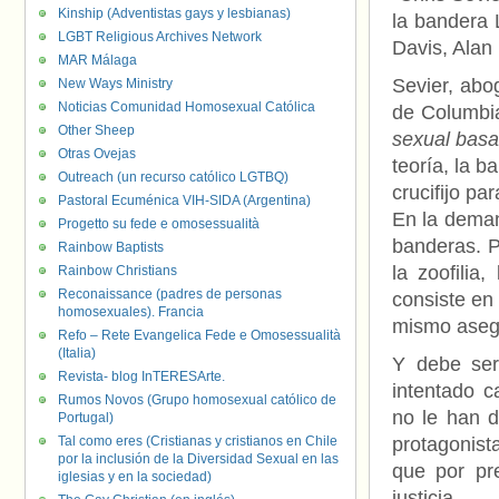
Kinship (Adventistas gays y lesbianas)
la bandera
LGBT Religious Archives Network
Davis, Alan
MAR Málaga
Sevier, abo
New Ways Ministry
Noticias Comunidad Homosexual Católica
de Columb
Other Sheep
sexual basa
Otras Ovejas
teoría, la b
Outreach (un recurso católico LGTBQ)
crucifijo par
Pastoral Ecuménica VIH-SIDA (Argentina)
En la deman
Progetto su fede e omosessualità
banderas. P
Rainbow Baptists
la zoofilia
Rainbow Christians
Reconaissance (padres de personas
consiste en
homosexuales). Francia
mismo asegu
Refo – Rete Evangelica Fede e Omosessualità
(Italia)
Y debe ser
Revista- blog InTERESArte.
intentado c
Rumos Novos (Grupo homosexual católico de
no le han 
Portugal)
Tal como eres (Cristianas y cristianos en Chile
protagonist
por la inclusión de la Diversidad Sexual en las
que por pr
iglesias y en la sociedad)
justicia.