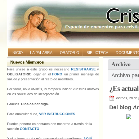
INICIO
LA PALABRA
ORATORIO
BIBLIOTECA
DOCUMENT
Nuevos Miembros
Archivo
Para unirse a este grupo es necesario
REGISTRARSE
y
OBLIGATORIO
dejar en el
FORO
un primer mensaje de
Archivo par
saludo y presentación al resto de miembros.
¿Es actual
Por favor, no lo olvidéis, ni tampoco indicar vuestros motivos
en las solicitudes de incorporación.
viernes, 28 de 
Gracias.
Dios os bendiga.
Del blog
A
Para cualquier duda,
VER INSTRUCCIONES
.
Puedes ponerte en contacto con nosotros a través de la
sección
CONTACTO
.
Y si quieres ayuda más personalizada escríbenos
AQUÍ