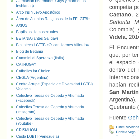
Afirmación (Mormones Gays y mormonas
lesbianas)
competía po
Arco Iris Nuevo Apostólico
Caetano
, 
Área de Asuntos Religiosos de la FELGTBI+
Señorita M
AXIOS
Colombia)
Baptistas Homosexuales
Videla
, 201
BETANIA (antes Galigay)
Biblioteca LGTTB «Oscar Hermes Villordo»
El Encuent
Blog de Betania
que, por te
Cammini di Speranza (Italia)
el espacio
CATHOGAY
dentro del 
Catholics for Choice
Internacion
CEGLA (Argentina)
habían rec
Centro Arrupe (Espacio de Diversidad LGTBI)
Valencia.
San Martín
Colectivo Teresa de Cepeda y Ahumada
Argentina)
(Facebook)
Quebranto (
Colectivo Teresa de Cepeda y Ahumada
(Instagram)
Fuente
Geh
Colectivo Teresa de Cepeda y Ahumada
(Youtube)
Cine/TV/Video
CRISMHOM
Daniela Vega
,
F
Cristo LGBTI (Venezuela)
Transexualida