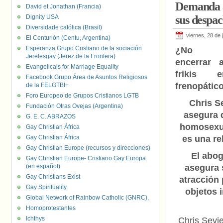
Demanda a
David et Jonathan (Francia)
Dignity USA
sus despac
Diversidade católica (Brasil)
viernes, 28 de 
El Centurión (Centu, Argentina)
Esperanza Grupo Cristiano de la sociación
¿No pu
Jerelesgay (Jerez de la Frontera)
encerrar 
Evangelicals for Marriage Equality
frikis 
Facebook Grupo Área de Asuntos Religiosos
frenopátic
de la FELGTBI+
Foro Europeo de Grupos Cristianos LGTB
Chris S
Fundación Otras Ovejas (Argentina)
asegura 
G. E. C. ABRAZOS
homosexu
Gay Christian África
Gay Christian África
es una re
Gay Christian Europe (recursos y direcciones)
El abo
Gay Christian Europe- Cristiano Gay Europa
(en español)
asegura 
Gay Christians Exist
atracción 
Gay Spirituality
objetos 
Global Network of Rainbow Catholic (GNRC),
Homoprotestantes
Ichthys
Chris Sevie