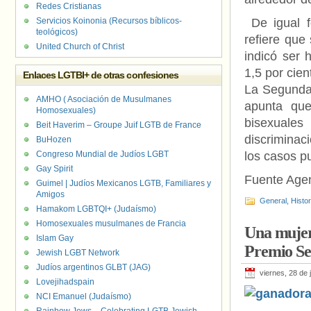
Redes Cristianas
Servicios Koinonia (Recursos bíblicos-
De igual f
teológicos)
refiere que
United Church of Christ
indicó ser 
1,5 por cien
Enlaces LGTBI+ de otras confesiones
La Segunda 
AMHO ( Asociación de Musulmanes
apunta que
Homosexuales)
bisexuales
Beit Haverim – Groupe Juif LGTB de France
discriminac
BuHozen
Congreso Mundial de Judíos LGBT
los casos p
Gay Spirit
Fuente Age
Guimel | Judíos Mexicanos LGTB, Familiares y
Amigos
General
,
Histo
Hamakom LGBTQI+ (Judaísmo)
Homosexuales musulmanes de Francia
Una mujer 
Islam Gay
Premio Se
Jewish LGBT Network
Judíos argentinos GLBT (JAG)
viernes, 28 de 
Lovejihadspain
NCI Emanuel (Judaísmo)