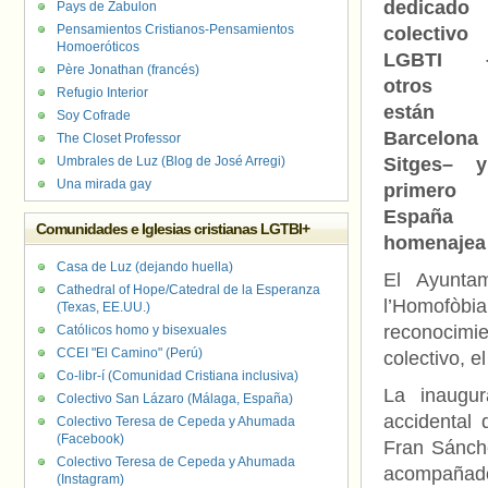
dedicado
Pays de Zabulon
Pensamientos Cristianos-Pensamientos
colectivo
Homoeróticos
LGBTI –
Père Jonathan (francés)
otros 
Refugio Interior
están
Soy Cofrade
Barcelon
The Closet Professor
Umbrales de Luz (Blog de José Arregi)
Sitges– 
Una mirada gay
primero
España 
Comunidades e Iglesias cristianas LGTBI+
homenajea 
Casa de Luz (dejando huella)
El Ayuntam
Cathedral of Hope/Catedral de la Esperanza
l’Homofòb
(Texas, EE.UU.)
reconocimie
Católicos homo y bisexuales
CCEI "El Camino" (Perú)
colectivo, e
Co-libr-í (Comunidad Cristiana inclusiva)
La inaugur
Colectivo San Lázaro (Málaga, España)
accidental 
Colectivo Teresa de Cepeda y Ahumada
(Facebook)
Fran Sánche
Colectivo Teresa de Cepeda y Ahumada
acompañado
(Instagram)