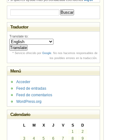
Buscar:
Traductor
Translate to:
* Servicio ofrecido por
Google
. No nos hacemos responsables de
los posibles errores en la traducción.
Menú
Acceder
Feed de entradas
Feed de comentarios
WordPress.org
Calendario
L
M
X
J
V
S
D
1
2
3
4
5
6
7
8
9