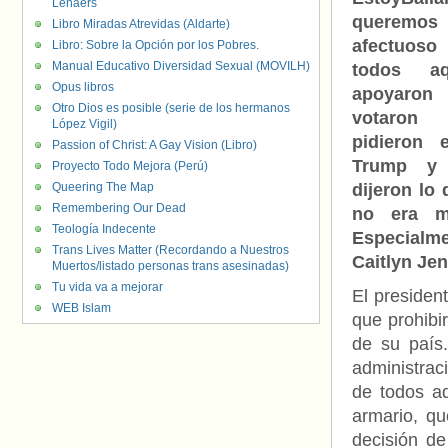
Lenaers
queremos
Libro Miradas Atrevidas (Aldarte)
afectuos
Libro: Sobre la Opción por los Pobres.
Manual Educativo Diversidad Sexual (MOVILH)
todos aq
Opus libros
apoyaro
Otro Dios es posible (serie de los hermanos
votaron
López Vigil)
pidieron 
Passion of Christ: A Gay Vision (Libro)
Trump y
Proyecto Todo Mejora (Perú)
Queering The Map
dijeron lo 
Remembering Our Dead
no era m
Teología Indecente
Especial
Trans Lives Matter (Recordando a Nuestros
Caitlyn Jen
Muertos/listado personas trans asesinadas)
Tu vida va a mejorar
El presiden
WEB Islam
que prohibi
de su país.
administrac
de todos aq
armario, qu
decisión d