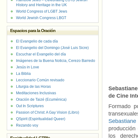
Rainbow Jews – Celebrating LGTB Jewish
History and Heritage in the UK
World Congress of LGBT Jews
World Jewish Congress LBGT
Espacios para la Oración
El Evangelio de cada día
El Evangelio del Domingo (José Luis Sicre)
Escuchar el Evangelio del día
Imágenes de la Buena Noticia, Cerezo Barredo
Jesús in Love
La Biblia
Leccionario Común revisado
Liturgia de las Horas
Sebastiane 
Meditaciones Inclusivas
de Cine In
Oración de Taizé (Ecuménica)
Formado p
Out In Scriptures
Passion of Christ: A Gay Vision (Libro)
transexual
QSpirit (Espiritualidad Queer)
Sebastiane
Rezando voy
producción 
los derec