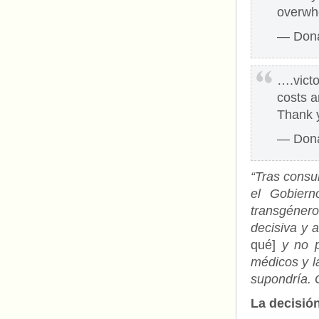
overwh
— Dona
….vict
costs a
Thank 
— Dona
“Tras consu
el Gobiern
transgénero 
decisiva y a
qué]
y no p
médicos y l
supondría. 
La decisió