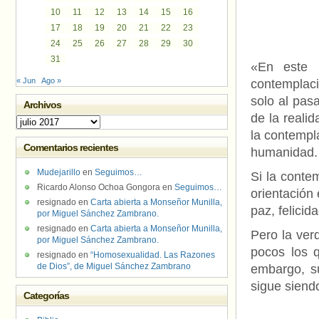
10
11
12
13
14
15
16
17
18
19
20
21
22
23
24
25
26
27
28
29
30
31
«En este 
« Jun
Ago »
contemplaci
solo al pas
Archivos
de la reali
Archivos
la contempl
Comentarios recientes
humanidad.
Mudejarillo
en
Seguimos…
Si la conte
Ricardo Alonso Ochoa Gongora
en
Seguimos…
orientación 
resignado
en
Carta abierta a Monseñor Munilla,
paz, felicid
por Miguel Sánchez Zambrano.
resignado
en
Carta abierta a Monseñor Munilla,
Pero la ver
por Miguel Sánchez Zambrano.
pocos los 
resignado
en
“Homosexualidad. Las Razones
de Dios”, de Miguel Sánchez Zambrano
embargo, su
sigue siend
Categorías