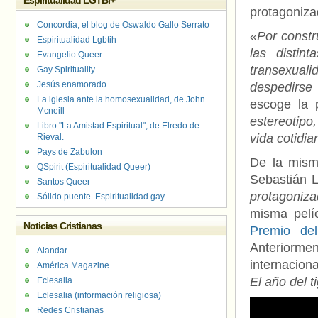
Espiritualidad LGTBI+
protagoniza
Concordia, el blog de Oswaldo Gallo Serrato
«Por constr
Espiritualidad Lgbtih
las distin
Evangelio Queer.
transexual
Gay Spirituality
Jesús enamorado
despedirse
La iglesia ante la homosexualidad, de John
escoge la 
Mcneill
estereotipo
Libro "La Amistad Espiritual", de Elredo de
vida cotidi
Rieval.
Pays de Zabulon
De la mism
QSpirit (Espiritualidad Queer)
Sebastián 
Santos Queer
protagoniz
Sólido puente. Espiritualidad gay
misma pelíc
Noticias Cristianas
Premio de
Anteriorme
Alandar
internacion
América Magazine
El año del t
Eclesalia
Eclesalia (información religiosa)
Redes Cristianas