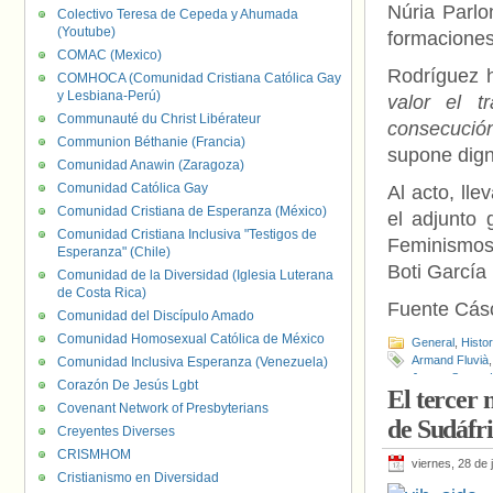
Núria Parlo
Colectivo Teresa de Cepeda y Ahumada
(Youtube)
formaciones
COMAC (Mexico)
Rodríguez 
COMHOCA (Comunidad Cristiana Católica Gay
y Lesbiana-Perú)
valor el t
Communauté du Christ Libérateur
consecución
Communion Béthanie (Francia)
supone dign
Comunidad Anawin (Zaragoza)
Comunidad Católica Gay
Al acto, ll
Comunidad Cristiana de Esperanza (México)
el adjunto 
Comunidad Cristiana Inclusiva "Testigos de
Feminismos 
Esperanza" (Chile)
Boti García
Comunidad de la Diversidad (Iglesia Luterana
de Costa Rica)
Fuente Cás
Comunidad del Discípulo Amado
Comunidad Homosexual Católica de México
General
,
Histo
Armand Fluvià
Comunidad Inclusiva Esperanza (Venezuela)
Jaume Saura
,
Corazón De Jesús Lgbt
El tercer 
Ripoll
,
Pilar Cast
Covenant Network of Presbyterians
de Sudáfr
Creyentes Diverses
CRISMHOM
viernes, 28 de 
Cristianismo en Diversidad