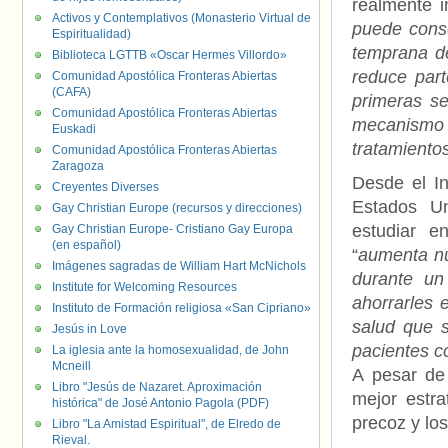
realmente i
Activos y Contemplativos (Monasterio Virtual de
puede conse
Espiritualidad)
temprana d
Biblioteca LGTTB «Oscar Hermes Villordo»
reduce par
Comunidad Apostólica Fronteras Abiertas
(CAFA)
primeras s
Comunidad Apostólica Fronteras Abiertas
mecanismo m
Euskadi
tratamientos
Comunidad Apostólica Fronteras Abiertas
Zaragoza
Desde el In
Creyentes Diverses
Estados Un
Gay Christian Europe (recursos y direcciones)
estudiar e
Gay Christian Europe- Cristiano Gay Europa
(en español)
“
aumenta nu
Imágenes sagradas de William Hart McNichols
durante un
Institute for Welcoming Resources
ahorrarles 
Instituto de Formación religiosa «San Cipriano»
salud que s
Jesús in Love
pacientes c
La iglesia ante la homosexualidad, de John
Mcneill
A pesar de 
Libro "Jesús de Nazaret. Aproximación
mejor estra
histórica" de José Antonio Pagola (PDF)
precoz y los
Libro "La Amistad Espiritual", de Elredo de
Rieval.