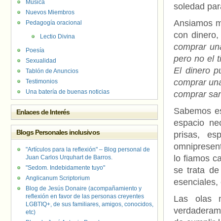
Música
soledad par
Nuevos Miembros
Ansiamos mu
Pedagogía oracional
con dinero,
Lectio Divina
comprar una
Poesía
pero no el 
Sexualidad
El dinero p
Tablón de Anuncios
comprar una
Testimonios
Una batería de buenas noticias
comprar san
Sabemos est
Enlaces de Interés
espacio nec
Blogs Personales inclusivos
prisas, e
omnipresent
"Artículos para la reflexión" – Blog personal de
lo fiamos c
Juan Carlos Urquhart de Barros.
"Sedom. Indebidamente tuyo"
se trata de
Anglicanum Scriptorium
esenciales, 
Blog de Jesús Donaire (acompañamiento y
reflexión en favor de las personas creyentes
Las olas n
LGBTIQ+, de sus familiares, amigos, conocidos,
verdaderame
etc)