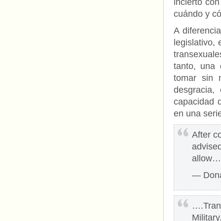
incierto co
cuándo y có
A diferenci
legislativo,
transexual
tanto, una 
tomar sin 
desgracia,
capacidad d
en una serie
After c
advised
allow
— Dona
….Trans
Militar