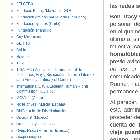
FELGTBI+
las redes s
Fundació Enllaç (Mayores LGTB)
Ben Tracy
s
Fundacion Amigos por la Vida (Famivida)
personal de
Fundación Iguales (Chile)
Fundación Triángulo
en el que no
Gay Marruecos
último al s
GEHITU
muestra 
Gylda
homofóbica
Hegoak
previo avis
ILGA
no es un 
ILGALAC ( Asociación Internacional de
Lesbianas, Gays, Bisexuales, Trans e Intersex
comunica
para América Latina y el Caribe)
Rauner, hac
International Gay & Lesbian Human Rights
permanece 
Commission (IGLHRC)
MOVILH (Chile)
Al parecer,
No te prives (Murcia, España)
esta admin
ONG por la No Discriminación
proceder de
Opción Bi (Mexico)
cuenta de T
Orgullo Gay-Costa Rica
Oveja Rosa (Familias diversas)
vieja guar
Ovejas Negras
equipo,
res