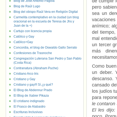
de cumplir 
Blog de José Antonio Pagola
Blog de Raúl Lugo
pero sabie
Blog del obispo Raúl Vera en Religión Digital
sea un der
Carmelita contemplativo en la ciudad (un blog
vacaciones
oracional en la escuela de Teresa de Jhs y
anímico; al
Juan de la +)
Cartujo con licencia propia
del tiempo,
Católico y Gay
mal entendi
Católico+Gay
un tercer g
Concordia, el blog de Oswaldo Gallo Serrato
más diner
Confesiones de Trasnoche
necesitamos
Congregación Luterana San Pedro y San Pablo
(Costa Rica)
Como buen 
Contranatura (Abraham Puche)
un deber. 
Cristiano Arco Iris
descanso. 
Cristiano y Gay
cansado del
Cristiano y gay!!! Sí ¿y qué?
El Blog de Abdennur Prado
los judíos t
El Blog de Xabier Pikaza
para repon
El cristiano indignado
le contaron
El Frasco de Alabastro
El les dijo
Escrituras Inclusivas
poco. Porqu