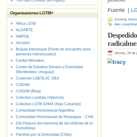
The Gay Christian (en inglés)
Fuente |
L
Organizaciones LGTBI+
General
,
Homof
África LGTB
Alan Lowenthal
Religión
,
Susan
ALDARTE
Despedido 
AMPGIL
radicalme
Arcopoli
Brújula Intersexual (Punto de encuentro para
viernes, 28 de 
personas intersexuales)
Caribe Afirmativo
Centro de Estudios Género y Diversidad
(Montevideo, Uruguay)
Coalición LGBTILAC-OEA
COGAM
COGAM (Blog)
Colectivo Lambda (Valencia)
Colectivo LGTB GAMÁ (Islas Canarias)
Comunidad Homosexual Argentina
Comunidad Homosexual de Nicaragua – CHN
Día Púrpura (en memoria de las víctimas de la
Homofobia)
Familias por la Diversidad (Chile)