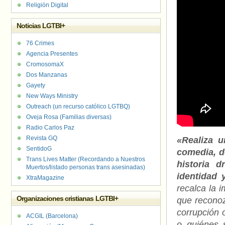
Religión Digital
Noticias LGTBI+
76 Crimes
Agencia Presentes
CromosomaX
Dos Manzanas
Gayety
New Ways Ministry
Outreach (un recurso católico LGTBQ)
Oveja Rosa (Familias diversas)
Radio Carlos Paz
Revista GQ
«Realiza u
SentidoG
comedia, de
Trans Lives Matter (Recordando a Nuestros
historia 
Muertos/listado personas trans asesinadas)
identidad
XtraMagazine
recalca la i
Organizaciones cristianas LGTBI+
que reconoz
corrupción 
ACGIL (Barcelona)
o quiénes