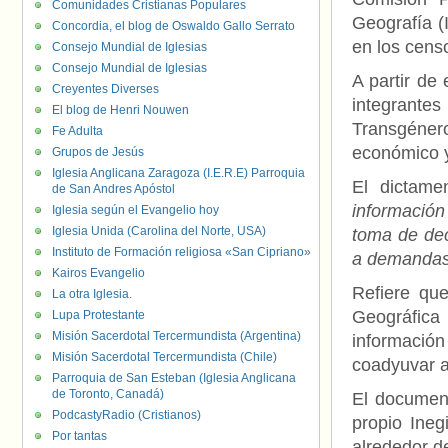
Comunidades Cristianas Populares
Geografía (I
Concordia, el blog de Oswaldo Gallo Serrato
en los censo
Consejo Mundial de Iglesias
Consejo Mundial de Iglesias
A partir de 
Creyentes Diverses
integrante
El blog de Henri Nouwen
Transgénero
Fe Adulta
económico y
Grupos de Jesús
Iglesia Anglicana Zaragoza (I.E.R.E) Parroquia
El dictame
de San Andres Apóstol
información
Iglesia según el Evangelio hoy
Iglesia Unida (Carolina del Norte, USA)
toma de dec
Instituto de Formación religiosa «San Cipriano»
a demandas 
Kairos Evangelio
Refiere que
La otra Iglesia.
Geográfica 
Lupa Protestante
Misión Sacerdotal Tercermundista (Argentina)
informació
Misión Sacerdotal Tercermundista (Chile)
coadyuvar al
Parroquia de San Esteban (Iglesia Anglicana
de Toronto, Canadá)
El documen
PodcastyRadio (Cristianos)
propio Ineg
Por tantas
alrededor d