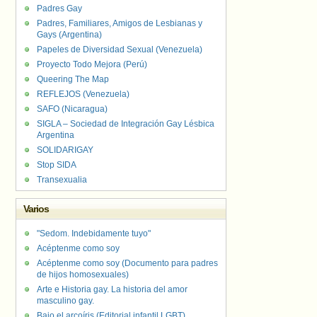
Padres Gay
Padres, Familiares, Amigos de Lesbianas y
Gays (Argentina)
Papeles de Diversidad Sexual (Venezuela)
Proyecto Todo Mejora (Perú)
Queering The Map
REFLEJOS (Venezuela)
SAFO (Nicaragua)
SIGLA – Sociedad de Integración Gay Lésbica
Argentina
SOLIDARIGAY
Stop SIDA
Transexualia
Varios
"Sedom. Indebidamente tuyo"
Acéptenme como soy
Acéptenme como soy (Documento para padres
de hijos homosexuales)
Arte e Historia gay. La historia del amor
masculino gay.
Bajo el arcoíris (Editorial infantil LGBT).