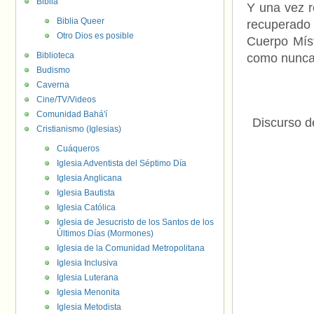
Biblia
Y una vez r
Biblia Queer
recuperado 
Otro Dios es posible
Cuerpo Míst
Biblioteca
como nunca
Budismo
Caverna
Cine/TV/Videos
Comunidad Bahá'í
Discurso d
Cristianismo (Iglesias)
Cuáqueros
Iglesia Adventista del Séptimo Día
Iglesia Anglicana
Iglesia Bautista
Iglesia Católica
Iglesia de Jesucristo de los Santos de los
Últimos Días (Mormones)
Iglesia de la Comunidad Metropolitana
Iglesia Inclusiva
Iglesia Luterana
Iglesia Menonita
Iglesia Metodista