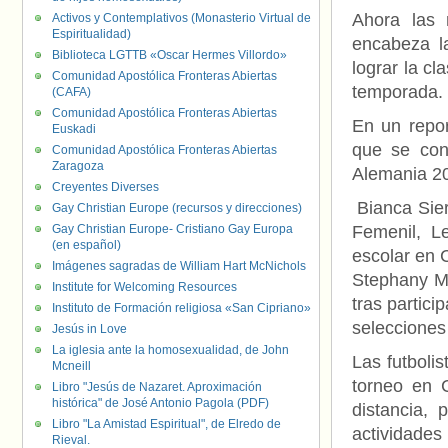
Ahora las 
Activos y Contemplativos (Monasterio Virtual de
Espiritualidad)
encabeza la
Biblioteca LGTTB «Oscar Hermes Villordo»
lograr la c
Comunidad Apostólica Fronteras Abiertas
temporada.
(CAFA)
Comunidad Apostólica Fronteras Abiertas
En un repor
Euskadi
que se con
Comunidad Apostólica Fronteras Abiertas
Zaragoza
Alemania 2
Creyentes Diverses
Bianca Sier
Gay Christian Europe (recursos y direcciones)
Gay Christian Europe- Cristiano Gay Europa
Femenil, L
(en español)
escolar en C
Imágenes sagradas de William Hart McNichols
Stephany Ma
Institute for Welcoming Resources
tras partici
Instituto de Formación religiosa «San Cipriano»
selecciones 
Jesús in Love
La iglesia ante la homosexualidad, de John
Las futboli
Mcneill
torneo en C
Libro "Jesús de Nazaret. Aproximación
histórica" de José Antonio Pagola (PDF)
distancia,
Libro "La Amistad Espiritual", de Elredo de
actividades
Rieval.