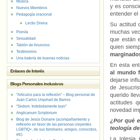
Música
y es consci
Nuevos Miembros
entender el 
Pedagogía oracional
Lectio Divina
Su actitud 
muchas vec
Poesía
Sexualidad
que están e
Tablón de Anuncios
quien siemp
Testimonios
marginado
Una batería de buenas noticias
En esta ent
Enlaces de Interés
al mundo f
dejarse inf
Blogs Personales inclusivos
de Jesucris
querido lle
"Artículos para la reflexión" – Blog personal de
Juan Carlos Urquhart de Barros.
actitudes 
"Sedom. Indebidamente tuyo"
novedad imp
Anglicanum Scriptorium
Blog de Jesús Donaire (acompañamiento y
¿Por qué es
reflexión en favor de las personas creyentes
teología d
LGBTIQ+, de sus familiares, amigos, conocidos,
etc)
La Iglesia 