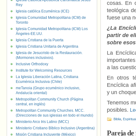
Iglesia Católica Apostólica Carismática Jesús
cosas. En 
Rey
teológica d
Iglesia católica Ecuménica (ICE)
fuese una n
Iglesia Comunidad Metropolitana (ICM) de
Toronto
¿La Encícl
Iglesia Comunidad Metropolitana (ICM) Los
Ángeles-EE.UU.
partir de e
Iglesia Cristiana de la Puerta
sobre esos
Iglesia Cristiana Unitaria de Argentina
La Encícli
Iglesia de Jesucristo de la Restauración.
(Mormones inclusivos).
importantes
Inclusive Orthodoxy
a las cuesti
Institute for Welcoming Resources
La Iglesia Liberación Latina, Cristiana
En otros t
Ecuménica Inclusiva (Chile)
Encíclica a
meTanoia (Grupo ecuménico inclusivo,
y un choque 
Andalucía oriental)
Metropolitan Community Church (Página
Tenemos muc
central, en inglés)
posibles.
Le
Metropolitan Community Churches. MCC.
(Direcciones de sus iglesias en todo el mundo)
Biblia
,
Espiritua
Ministerio Arco Iris Latino (MCC)
Ministerio Cristiano Bíblico Inclusivo (Argentina)
Pareja de 
Misión Cristiana Incluyente (México)