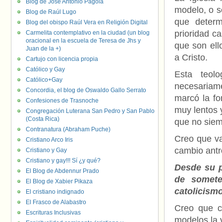
Blog de José Antonio Pagola
modelo, o se
Blog de Raúl Lugo
que determ
Blog del obispo Raúl Vera en Religión Digital
prioridad c
Carmelita contemplativo en la ciudad (un blog
oracional en la escuela de Teresa de Jhs y
que son ell
Juan de la +)
a Cristo.
Cartujo con licencia propia
Católico y Gay
Esta teol
Católico+Gay
necesariam
Concordia, el blog de Oswaldo Gallo Serrato
marcó la fo
Confesiones de Trasnoche
muy lentos 
Congregación Luterana San Pedro y San Pablo
(Costa Rica)
que no siem
Contranatura (Abraham Puche)
Creo que va
Cristiano Arco Iris
cambio antro
Cristiano y Gay
Cristiano y gay!!! Sí ¿y qué?
Desde su p
El Blog de Abdennur Prado
de somete
El Blog de Xabier Pikaza
catolicismo
El cristiano indignado
El Frasco de Alabastro
Creo que c
Escrituras Inclusivas
modelos la 