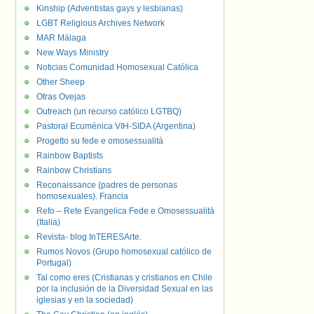
Kinship (Adventistas gays y lesbianas)
LGBT Religious Archives Network
MAR Málaga
New Ways Ministry
Noticias Comunidad Homosexual Católica
Other Sheep
Otras Ovejas
Outreach (un recurso católico LGTBQ)
Pastoral Ecuménica VIH-SIDA (Argentina)
Progetto su fede e omosessualità
Rainbow Baptists
Rainbow Christians
Reconaissance (padres de personas
homosexuales). Francia
Refo – Rete Evangelica Fede e Omosessualità
(Italia)
Revista- blog InTERESArte.
Rumos Novos (Grupo homosexual católico de
Portugal)
Tal como eres (Cristianas y cristianos en Chile
por la inclusión de la Diversidad Sexual en las
iglesias y en la sociedad)