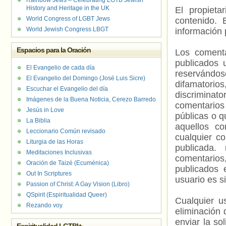
Rainbow Jews – Celebrating LGTB Jewish
History and Heritage in the UK
El propieta
World Congress of LGBT Jews
contenido. 
World Jewish Congress LBGT
información 
Espacios para la Oración
Los comenta
publicados 
El Evangelio de cada día
reservándos
El Evangelio del Domingo (José Luis Sicre)
difamatorio
Escuchar el Evangelio del día
discriminat
Imágenes de la Buena Noticia, Cerezo Barredo
comentarios
Jesús in Love
públicas o 
La Biblia
aquellos c
Leccionario Común revisado
cualquier c
Liturgia de las Horas
publicada.
Meditaciones Inclusivas
comentarios,
Oración de Taizé (Ecuménica)
publicados 
Out In Scriptures
usuario es s
Passion of Christ: A Gay Vision (Libro)
QSpirit (Espiritualidad Queer)
Cualquier us
Rezando voy
eliminación 
enviar la so