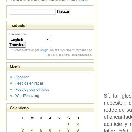
Buscar:
Traductor
Translate to:
* Servicio ofrecido por
Google
. No nos hacemos responsables de
los posibles errores en la traducción.
Menú
Acceder
Feed de entradas
Feed de comentarios
Sí, la Igle
WordPress.org
necesitan q
Calendario
rodee de su
el encantad
L
M
X
J
V
S
D
acaricie y 
1
2
taller
“del 
3
4
5
6
7
8
9