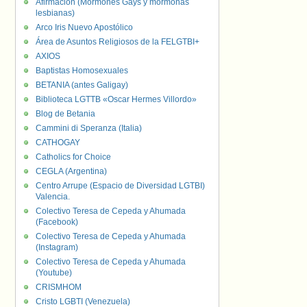
Afirmación (Mormones Gays y mormonas
lesbianas)
Arco Iris Nuevo Apostólico
Área de Asuntos Religiosos de la FELGTBI+
AXIOS
Baptistas Homosexuales
BETANIA (antes Galigay)
Biblioteca LGTTB «Oscar Hermes Villordo»
Blog de Betania
Cammini di Speranza (Italia)
CATHOGAY
Catholics for Choice
CEGLA (Argentina)
Centro Arrupe (Espacio de Diversidad LGTBI)
Valencia.
Colectivo Teresa de Cepeda y Ahumada
(Facebook)
Colectivo Teresa de Cepeda y Ahumada
(Instagram)
Colectivo Teresa de Cepeda y Ahumada
(Youtube)
CRISMHOM
Cristo LGBTI (Venezuela)