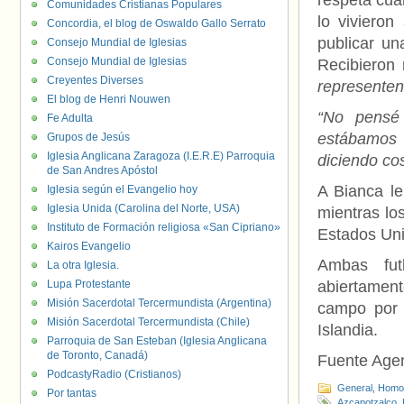
respeta cua
Comunidades Cristianas Populares
lo vivieron
Concordia, el blog de Oswaldo Gallo Serrato
publicar un
Consejo Mundial de Iglesias
Consejo Mundial de Iglesias
Recibieron
Creyentes Diverses
representen
El blog de Henri Nouwen
“No pensé 
Fe Adulta
estábamos 
Grupos de Jesús
Iglesia Anglicana Zaragoza (I.E.R.E) Parroquia
diciendo co
de San Andres Apóstol
A Bianca le
Iglesia según el Evangelio hoy
Iglesia Unida (Carolina del Norte, USA)
mientras lo
Instituto de Formación religiosa «San Cipriano»
Estados Uni
Kairos Evangelio
Ambas futb
La otra Iglesia.
Lupa Protestante
abiertamen
Misión Sacerdotal Tercermundista (Argentina)
campo por 
Misión Sacerdotal Tercermundista (Chile)
Islandia.
Parroquia de San Esteban (Iglesia Anglicana
de Toronto, Canadá)
Fuente Age
PodcastyRadio (Cristianos)
General
,
Homof
Por tantas
Azcapotzalco
,