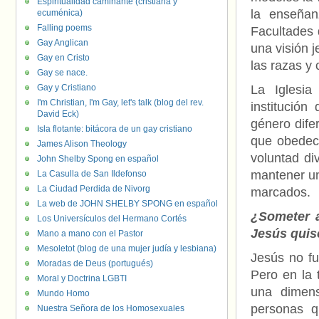
Espiritualidad caminante (cristiana y
la enseñan
ecuménica)
Falling poems
Facultades 
Gay Anglican
una visión 
Gay en Cristo
las razas y 
Gay se nace.
Gay y Cristiano
La Iglesi
I'm Christian, I'm Gay, let's talk (blog del rev.
institución
David Eck)
género dife
Isla flotante: bitácora de un gay cristiano
que obedece
James Alison Theology
voluntad di
John Shelby Spong en español
mantener un
La Casulla de San Ildefonso
La Ciudad Perdida de Nivorg
marcados.
La web de JOHN SHELBY SPONG en español
¿Someter a
Los Universículos del Hermano Cortés
Jesús quis
Mano a mano con el Pastor
Mesoletot (blog de una mujer judía y lesbiana)
Jesús no fu
Moradas de Deus (portugués)
Pero en la 
Moral y Doctrina LGBTI
una dimens
Mundo Homo
personas q
Nuestra Señora de los Homosexuales