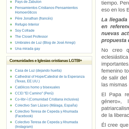
Pays de Zabulon
tiempo. Pero
Pensamientos Cristianos-Pensamientos
eso en los 
Homoeróticos
Père Jonathan (francés)
La llegada
Refugio Interior
en referen
Soy Cofrade
nuevas act
The Closet Professor
propuesta 
Umbrales de Luz (Blog de José Arregi)
Una mirada gay
No creo q
eclesiásti
Comunidades e Iglesias cristianas LGTBI+
importantes
femenino to
Casa de Luz (dejando huella)
Cathedral of Hope/Catedral de la Esperanza
de salir de
(Texas, EE.UU.)
las mismas 
Católicos homo y bisexuales
CCEI "El Camino" (Perú)
El Papa re
Co-libr-í (Comunidad Cristiana inclusiva)
género», 
Colectivo San Lázaro (Málaga, España)
patriarcali
Colectivo Teresa de Cepeda y Ahumada
de la libera
(Facebook)
Colectivo Teresa de Cepeda y Ahumada
Él cree que
(Instagram)