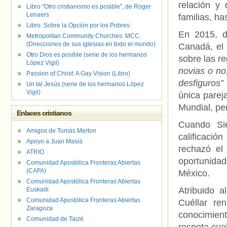
relación y
Libro "Otro cristianismo es posible", de Roger
Lenaers
familias, ha
Libro: Sobre la Opción por los Pobres.
En 2015, d
Metropolitan Community Churches. MCC.
(Direcciones de sus iglesias en todo el mundo)
Canadá, el 
Otro Dios es posible (serie de los hermanos
sobre las re
López Vigil)
novias o no
Passion of Christ: A Gay Vision (Libro)
desfiguros”
Un tal Jesús (serie de los hermanos López
Vigil)
única parej
Mundial, pe
Enlaces cristianos
Cuando Sie
Amigos de Tomás Merton
calificació
Apoyo a Juan Masiá
rechazó el
ATRIO
oportunidad
Comunidad Apostólica Fronteras Abiertas
(CAFA)
México.
Comunidad Apostólica Fronteras Abiertas
Atribuido 
Euskadi
Comunidad Apostólica Fronteras Abiertas
Cuéllar re
Zaragoza
conocimient
Comunidad de Taizé