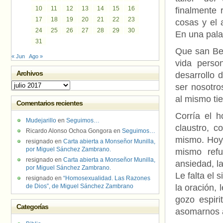
10
11
12
13
14
15
16
finalmente 
17
18
19
20
21
22
23
cosas y el 
24
25
26
27
28
29
30
En una pala
31
Que san Ben
« Jun
Ago »
vida perso
Archivos
desarrollo 
Archivos
ser nosotro
al mismo ti
Comentarios recientes
Corría el h
Mudejarillo
en
Seguimos…
claustro, c
Ricardo Alonso Ochoa Gongora
en
Seguimos…
mismo. Hoy,
resignado
en
Carta abierta a Monseñor Munilla,
por Miguel Sánchez Zambrano.
mismo refu
resignado
en
Carta abierta a Monseñor Munilla,
ansiedad, la
por Miguel Sánchez Zambrano.
Le falta el s
resignado
en
“Homosexualidad. Las Razones
de Dios”, de Miguel Sánchez Zambrano
la oración, 
gozo espir
Categorías
asomarnos a