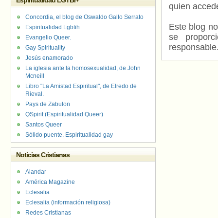
Espiritualidad LGTBI+
quien accede
Concordia, el blog de Oswaldo Gallo Serrato
Este blog no
Espiritualidad Lgbtih
se proporc
Evangelio Queer.
responsable
Gay Spirituality
Jesús enamorado
La iglesia ante la homosexualidad, de John
Mcneill
Libro "La Amistad Espiritual", de Elredo de
Rieval.
Pays de Zabulon
QSpirit (Espiritualidad Queer)
Santos Queer
Sólido puente. Espiritualidad gay
Noticias Cristianas
Alandar
América Magazine
Eclesalia
Eclesalia (información religiosa)
Redes Cristianas