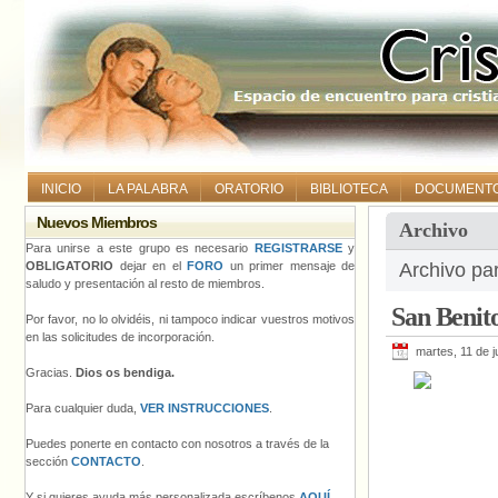
INICIO
LA PALABRA
ORATORIO
BIBLIOTECA
DOCUMENT
Nuevos Miembros
Archivo
Para unirse a este grupo es necesario
REGISTRARSE
y
OBLIGATORIO
dejar en el
FORO
un primer mensaje de
Archivo par
saludo y presentación al resto de miembros.
San Benit
Por favor, no lo olvidéis, ni tampoco indicar vuestros motivos
en las solicitudes de incorporación.
martes, 11 de j
Gracias.
Dios os bendiga.
Para cualquier duda,
VER INSTRUCCIONES
.
Puedes ponerte en contacto con nosotros a través de la
sección
CONTACTO
.
Y si quieres ayuda más personalizada escríbenos
AQUÍ