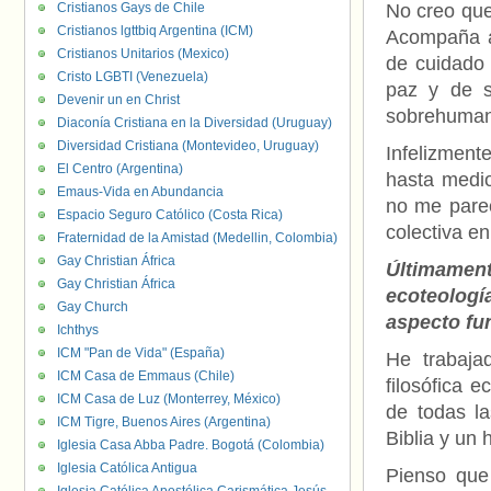
Cristianos Gays de Chile
No creo que
Cristianos lgttbiq Argentina (ICM)
Acompaña a
Cristianos Unitarios (Mexico)
de cuidado
Cristo LGBTI (Venezuela)
paz y de s
Devenir un en Christ
sobrehumanas
Diaconía Cristiana en la Diversidad (Uruguay)
Diversidad Cristiana (Montevideo, Uruguay)
Infelizment
El Centro (Argentina)
hasta medio
Emaus-Vida en Abundancia
no me parec
Espacio Seguro Católico (Costa Rica)
colectiva e
Fraternidad de la Amistad (Medellin, Colombia)
Gay Christian África
Últimamen
Gay Christian África
ecoteologí
Gay Church
aspecto fu
Ichthys
ICM "Pan de Vida" (España)
He trabaja
ICM Casa de Emmaus (Chile)
filosófica e
ICM Casa de Luz (Monterrey, México)
de todas la
ICM Tigre, Buenos Aires (Argentina)
Biblia y un 
Iglesia Casa Abba Padre. Bogotá (Colombia)
Iglesia Católica Antigua
Pienso que 