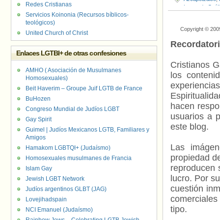
Redes Cristianas
Leonardo Cuéll
Servicios Koinonia (Recursos bíblicos-
teológicos)
Copyright © 200
United Church of Christ
Recordator
Enlaces LGTBI+ de otras confesiones
Cristianos G
AMHO ( Asociación de Musulmanes
los contenid
Homosexuales)
experienci
Beit Haverim – Groupe Juif LGTB de France
Espiritualid
BuHozen
hacen respo
Congreso Mundial de Judíos LGBT
usuarios a p
Gay Spirit
este blog.
Guimel | Judíos Mexicanos LGTB, Familiares y
Amigos
Las imágene
Hamakom LGBTQI+ (Judaísmo)
propiedad de
Homosexuales musulmanes de Francia
reproducen s
Islam Gay
lucro. Por s
Jewish LGBT Network
cuestión inm
Judíos argentinos GLBT (JAG)
comerciales 
Lovejihadspain
tipo.
NCI Emanuel (Judaísmo)