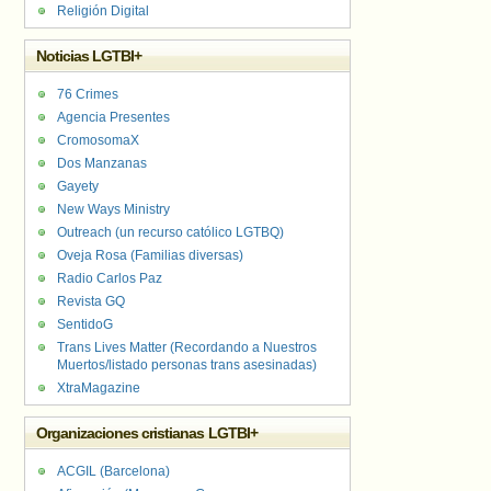
Religión Digital
Noticias LGTBI+
76 Crimes
Agencia Presentes
CromosomaX
Dos Manzanas
Gayety
New Ways Ministry
Outreach (un recurso católico LGTBQ)
Oveja Rosa (Familias diversas)
Radio Carlos Paz
Revista GQ
SentidoG
Trans Lives Matter (Recordando a Nuestros
Muertos/listado personas trans asesinadas)
XtraMagazine
Organizaciones cristianas LGTBI+
ACGIL (Barcelona)