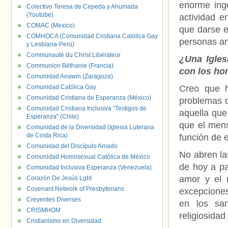
enorme ing
Colectivo Teresa de Cepeda y Ahumada
(Youtube)
actividad e
COMAC (Mexico)
que darse e
COMHOCA (Comunidad Cristiana Católica Gay
personas an
y Lesbiana-Perú)
Communauté du Christ Libérateur
¿Una Igles
Communion Béthanie (Francia)
con los ho
Comunidad Anawin (Zaragoza)
Comunidad Católica Gay
Creo que h
Comunidad Cristiana de Esperanza (México)
problemas d
Comunidad Cristiana Inclusiva "Testigos de
aquella que
Esperanza" (Chile)
que el mens
Comunidad de la Diversidad (Iglesia Luterana
de Costa Rica)
función de e
Comunidad del Discípulo Amado
No abren la
Comunidad Homosexual Católica de México
de hoy a pa
Comunidad Inclusiva Esperanza (Venezuela)
amor y el r
Corazón De Jesús Lgbt
Covenant Network of Presbyterians
excepciones
Creyentes Diverses
en los sa
CRISMHOM
religiosida
Cristianismo en Diversidad