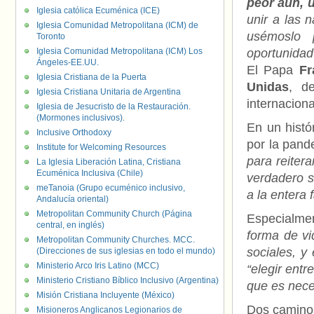
peor aún, u
Iglesia católica Ecuménica (ICE)
unir a las 
Iglesia Comunidad Metropolitana (ICM) de
usémoslo 
Toronto
Iglesia Comunidad Metropolitana (ICM) Los
oportunidad
Ángeles-EE.UU.
El Papa
Fr
Iglesia Cristiana de la Puerta
Unidas
, d
Iglesia Cristiana Unitaria de Argentina
internaciona
Iglesia de Jesucristo de la Restauración.
(Mormones inclusivos).
En un histó
Inclusive Orthodoxy
por la pand
Institute for Welcoming Resources
para reiter
La Iglesia Liberación Latina, Cristiana
Ecuménica Inclusiva (Chile)
verdadero s
meTanoia (Grupo ecuménico inclusivo,
a la entera
Andalucía oriental)
Metropolitan Community Church (Página
Especialme
central, en inglés)
forma de vi
Metropolitan Community Churches. MCC.
sociales, y
(Direcciones de sus iglesias en todo el mundo)
Ministerio Arco Iris Latino (MCC)
“elegir ent
Ministerio Cristiano Bíblico Inclusivo (Argentina)
que es nece
Misión Cristiana Incluyente (México)
Dos camino
Misioneros Anglicanos Legionarios de