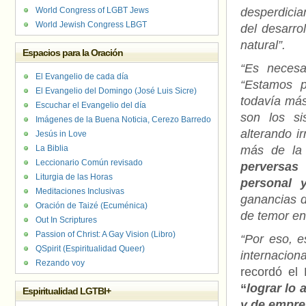
World Congress of LGBT Jews
desperdicia
World Jewish Congress LBGT
del desarro
natural”.
Espacios para la Oración
“Es necesa
El Evangelio de cada día
“Estamos p
El Evangelio del Domingo (José Luis Sicre)
todavía más
Escuchar el Evangelio del día
son los si
Imágenes de la Buena Noticia, Cerezo Barredo
alterando i
Jesús in Love
La Biblia
más de la
Leccionario Común revisado
perversas
Liturgia de las Horas
personal y
Meditaciones Inclusivas
ganancias d
Oración de Taizé (Ecuménica)
de temor en
Out In Scriptures
Passion of Christ: A Gay Vision (Libro)
“Por eso, e
QSpirit (Espiritualidad Queer)
internacio
Rezando voy
recordó el 
“
lograr lo 
Espiritualidad LGTBI+
y de empr