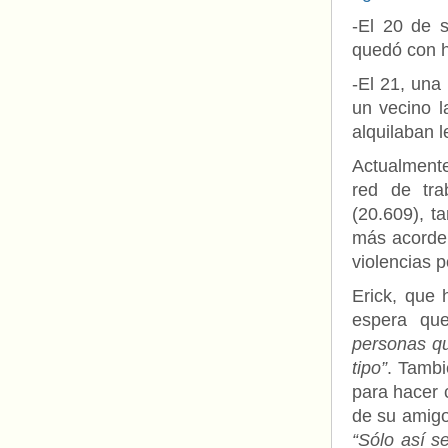
-El 20 de 
quedó con h
-El 21, una
un vecino l
alquilaban l
Actualmente
red de tra
(20.609), 
más acorde 
violencias 
Erick, que 
espera que
personas qu
tipo”
. Tamb
para hacer c
de su amigo
“Sólo así s