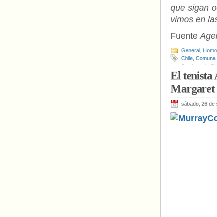
que sigan o
vimos en la
Fuente
Age
General
,
Homof
Chile
,
Comuna 
Santiago de Ch
El tenista
Margaret 
sábado, 26 de 