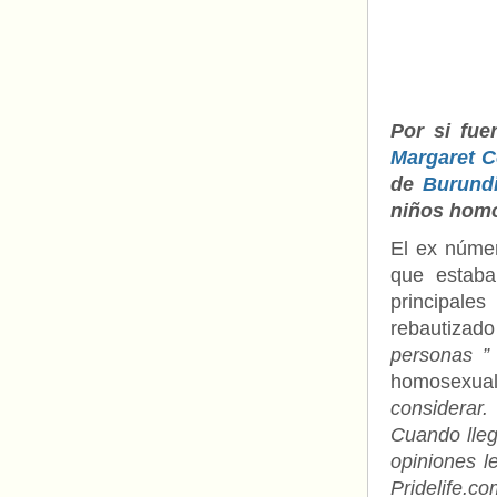
Por si fue
Margaret C
de
Burund
niños homo
El ex númer
que estaba
principale
rebautizad
personas 
homosexua
considerar.
Cuando lleg
opiniones l
Pridelife.co