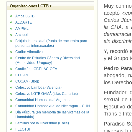
Muy conmovi
Organizaciones LGTBI+
aceptó
«co
África LGTB
Carlos Jáur
ALDARTE
la CHA, a 
AMPGIL
democracia 
Arcopoli
sin discrim
Brújula Intersexual (Punto de encuentro para
personas intersexuales)
Y, recordó 
Caribe Afirmativo
y el Grupo
Centro de Estudios Género y Diversidad
(Montevideo, Uruguay)
Pedro Para
Coalición LGBTILAC-OEA
abogado, na
COGAM
COGAM (Blog)
los Derecho
Colectivo Lambda (Valencia)
Fundador de
Colectivo LGTB GAMÁ (Islas Canarias)
sexual de 
Comunidad Homosexual Argentina
Ejecutivo d
Comunidad Homosexual de Nicaragua – CHN
Día Púrpura (en memoria de las víctimas de la
Trans e Int
Homofobia)
Paradiso So
Familias por la Diversidad (Chile)
FELGTBI+
diversas fun