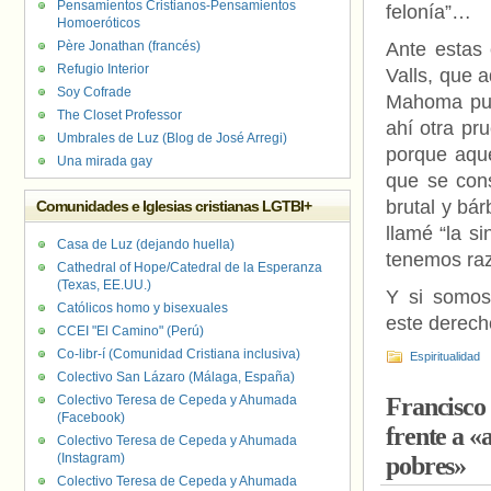
Pensamientos Cristianos-Pensamientos
felonía”…
Homoeróticos
Père Jonathan (francés)
Ante estas
Refugio Interior
Valls, que 
Soy Cofrade
Mahoma pub
The Closet Professor
ahí otra pr
Umbrales de Luz (Blog de José Arregi)
porque aque
Una mirada gay
que se cons
brutal y bár
Comunidades e Iglesias cristianas LGTBI+
llamé “la s
Casa de Luz (dejando huella)
tenemos ra
Cathedral of Hope/Catedral de la Esperanza
(Texas, EE.UU.)
Y si somos
Católicos homo y bisexuales
este derec
CCEI "El Camino" (Perú)
Co-libr-í (Comunidad Cristiana inclusiva)
Espiritualidad
Colectivo San Lázaro (Málaga, España)
Colectivo Teresa de Cepeda y Ahumada
Francisco 
(Facebook)
frente a «
Colectivo Teresa de Cepeda y Ahumada
(Instagram)
pobres»
Colectivo Teresa de Cepeda y Ahumada