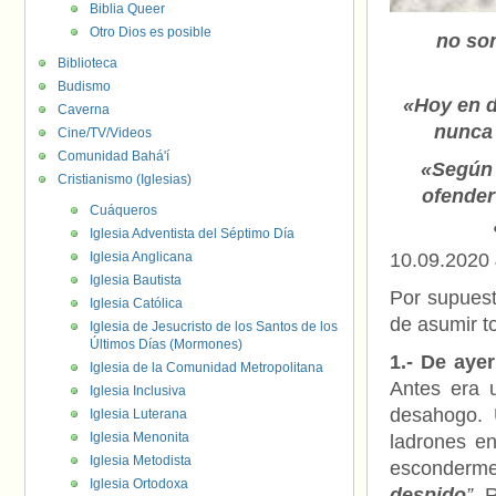
Biblia Queer
Otro Dios es posible
no son
Biblioteca
Budismo
«Hoy en d
Caverna
nunca 
Cine/TV/Videos
Comunidad Bahá'í
«Según 
Cristianismo (Iglesias)
ofender
Cuáqueros
Iglesia Adventista del Séptimo Día
Iglesia Anglicana
10.09.2020
Iglesia Bautista
Por supuest
Iglesia Católica
de asumir t
Iglesia de Jesucristo de los Santos de los
Últimos Días (Mormones)
1.- De ay
Iglesia de la Comunidad Metropolitana
Antes era 
Iglesia Inclusiva
desahogo. 
Iglesia Luterana
Iglesia Menonita
ladrones en
Iglesia Metodista
esconderme
Iglesia Ortodoxa
despido
”
. 