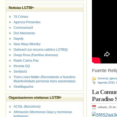
Noticias LGTBI+
76 Crimes
Agencia Presentes
CromosomaX
Dos Manzanas
Gayety
New Ways Ministry
Outreach (un recurso católico LGTBQ)
Oveja Rosa (Familias diversas)
Radio Carlos Paz
Revista GQ
Fuente Relig
SentidoG
Trans Lives Matter (Recordando a Nuestros
General
,
Iglesi
Muertos/listado personas trans asesinadas)
Agenda 2030
,
XtraMagazine
La Comuni
Organizaciones cristianas LGTBI+
Paradiso S
ACGIL (Barcelona)
sábado, 26 de 
Afirmación (Mormones Gays y mormonas
lesbianas)