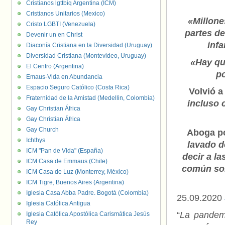
Cristianos lgttbiq Argentina (ICM)
Cristianos Unitarios (Mexico)
«Millone
Cristo LGBTI (Venezuela)
partes d
Devenir un en Christ
infa
Diaconía Cristiana en la Diversidad (Uruguay)
Diversidad Cristiana (Montevideo, Uruguay)
«Hay qu
El Centro (Argentina)
po
Emaus-Vida en Abundancia
Espacio Seguro Católico (Costa Rica)
Volvió a
Fraternidad de la Amistad (Medellin, Colombia)
incluso 
Gay Christian África
Gay Christian África
Gay Church
Aboga p
Ichthys
lavado d
ICM "Pan de Vida" (España)
decir a la
ICM Casa de Emmaus (Chile)
común sob
ICM Casa de Luz (Monterrey, México)
ICM Tigre, Buenos Aires (Argentina)
Iglesia Casa Abba Padre. Bogotá (Colombia)
25.09.2020
Iglesia Católica Antigua
“
La pandem
Iglesia Católica Apostólica Carismática Jesús
Rey