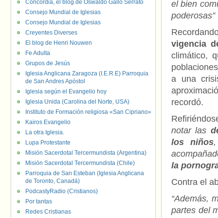
Concordia, el blog de Oswaldo Gallo Serrato
el bien com
Consejo Mundial de Iglesias
poderosas”
Consejo Mundial de Iglesias
Recordando 
Creyentes Diverses
vigencia d
El blog de Henri Nouwen
Fe Adulta
climático, 
Grupos de Jesús
poblaciones
Iglesia Anglicana Zaragoza (I.E.R.E) Parroquia
a una cris
de San Andres Apóstol
aproximació
Iglesia según el Evangelio hoy
recordó.
Iglesia Unida (Carolina del Norte, USA)
Instituto de Formación religiosa «San Cipriano»
Refiriéndos
Kairos Evangelio
notar las
d
La otra Iglesia.
los niños
Lupa Protestante
acompañad
Misión Sacerdotal Tercermundista (Argentina)
Misión Sacerdotal Tercermundista (Chile)
la pornogra
Parroquia de San Esteban (Iglesia Anglicana
Contra el ab
de Toronto, Canadá)
PodcastyRadio (Cristianos)
“Además, mi
Por tantas
partes del 
Redes Cristianas