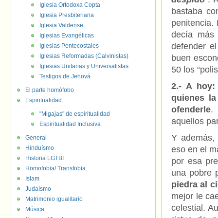
Iglesia Ortodoxa Copta
bastaba co
Iglesia Presbiteriana
penitencia.
Iglesia Valdense
decía más 
Iglesias Evangélicas
defender el
Iglesias Pentecostales
Iglesias Reformadas (Calvinistas)
buen escond
Iglesias Unitarias y Universalistas
50 los “poli
Testigos de Jehová
2.- A hoy
El parte homófobo
quienes la
Espiritualidad
ofenderle
.
"Migajas" de espiritualidad
aquellos pa
Espiritualidad Inclusiva
Y además, 
General
Hinduísmo
eso en el m
Historia LGTBI
por esa pre
Homofobia/ Transfobia.
una pobre p
Islam
piedra al c
Judaísmo
mejor le ca
Matrimonio igualitario
celestial. 
Música