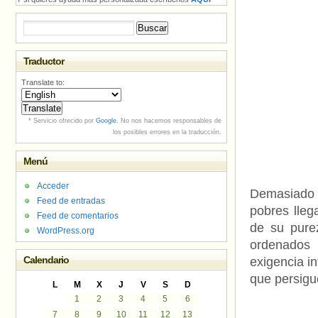
Buscar:
Traductor
Translate to:
* Servicio ofrecido por
Google
. No nos hacemos responsables de
los posibles errores en la traducción.
Menú
Acceder
Demasiado 
Feed de entradas
pobres lleg
Feed de comentarios
de su pure
WordPress.org
ordenados 
Calendario
exigencia in
que persigue
L
M
X
J
V
S
D
1
2
3
4
5
6
7
8
9
10
11
12
13