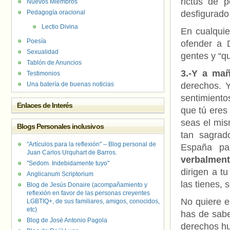
rictus de 
Nuevos Miembros
Pedagogía oracional
desfigurado 
Lectio Divina
En cualquie
Poesía
ofender a 
Sexualidad
gentes y “q
Tablón de Anuncios
3.-Y a ma
Testimonios
Una batería de buenas noticias
derechos. Y
sentimiento
Enlaces de Interés
que tú eres
seas el mism
Blogs Personales inclusivos
tan sagrad
"Artículos para la reflexión" – Blog personal de
España pa
Juan Carlos Urquhart de Barros.
verbalment
"Sedom. Indebidamente tuyo"
dirigen a tu
Anglicanum Scriptorium
las tienes, s
Blog de Jesús Donaire (acompañamiento y
reflexión en favor de las personas creyentes
No quiere e
LGBTIQ+, de sus familiares, amigos, conocidos,
etc)
has de sabe
Blog de José Antonio Pagola
derechos h