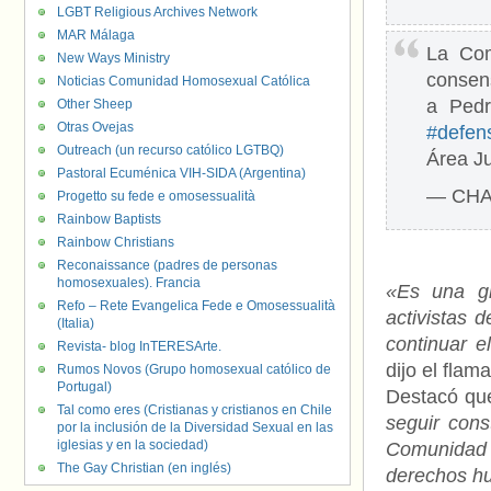
LGBT Religious Archives Network
MAR Málaga
La Com
New Ways Ministry
consen
Noticias Comunidad Homosexual Católica
a Pedr
Other Sheep
Otras Ovejas
#defen
Outreach (un recurso católico LGTBQ)
Área Ju
Pastoral Ecuménica VIH-SIDA (Argentina)
— CHA 
Progetto su fede e omosessualità
Rainbow Baptists
Rainbow Christians
Reconaissance (padres de personas
homosexuales). Francia
«Es una gr
Refo – Rete Evangelica Fede e Omosessualità
activistas 
(Italia)
continuar e
Revista- blog InTERESArte.
dijo el flam
Rumos Novos (Grupo homosexual católico de
Portugal)
Destacó que 
Tal como eres (Cristianas y cristianos en Chile
seguir cons
por la inclusión de la Diversidad Sexual en las
iglesias y en la sociedad)
Comunidad 
The Gay Christian (en inglés)
derechos hu