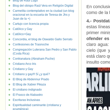
Blog de Raúl Lugo
Blog del obispo Raúl Vera en Religión Digital
En conclusió
Carmelita contemplativo en la ciudad (un blog
como de la 
oracional en la escuela de Teresa de Jhs y
Juan de la +)
4.- Postda
Cartujo con licencia propia
estas línea
Católico y Gay
primer mini
Católico+Gay
ofender es
Concordia, el blog de Oswaldo Gallo Serrato
claro agua:
Confesiones de Trasnoche
Congregación Luterana San Pedro y San Pablo
cielo (que 
(Costa Rica)
está claro 
Contranatura (Abraham Puche)
insulto com
Cristiano Arco Iris
Cristiano y Gay
Cristiano y gay!!! Sí ¿y qué?
El Blog de Abdennur Prado
El Blog de Xabier Pikaza
El cristiano indignado
El Frasco de Alabastro
Escrituras Inclusivas
Espiritualidad caminante (cristiana y
ecuménica)