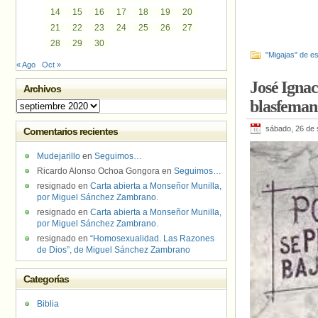
14
15
16
17
18
19
20
21
22
23
24
25
26
27
28
29
30
"Migajas" de es
« Ago
Oct »
José Ignac
Archivos
blasfeman 
Archivos
sábado, 26 de 
Comentarios recientes
Mudejarillo
en
Seguimos…
Ricardo Alonso Ochoa Gongora
en
Seguimos…
resignado
en
Carta abierta a Monseñor Munilla,
por Miguel Sánchez Zambrano.
resignado
en
Carta abierta a Monseñor Munilla,
por Miguel Sánchez Zambrano.
resignado
en
“Homosexualidad. Las Razones
de Dios”, de Miguel Sánchez Zambrano
Categorías
Biblia