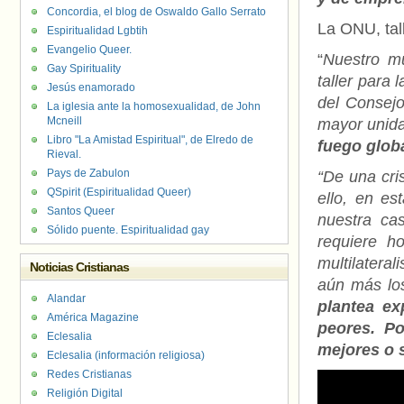
Concordia, el blog de Oswaldo Gallo Serrato
La ONU, tall
Espiritualidad Lgbtih
Evangelio Queer.
“
Nuestro mu
Gay Spirituality
taller para
Jesús enamorado
del Consej
La iglesia ante la homosexualidad, de John
Mcneill
mayor unida
Libro "La Amistad Espiritual", de Elredo de
fuego globa
Rieval.
Pays de Zabulon
“De una cri
QSpirit (Espiritualidad Queer)
ello, en es
Santos Queer
nuestra ca
Sólido puente. Espiritualidad gay
requiere h
multilatera
Noticias Cristianas
aún más los
Alandar
plantea ex
América Magazine
peores. Po
Eclesalia
mejores o 
Eclesalia (información religiosa)
Redes Cristianas
Religión Digital