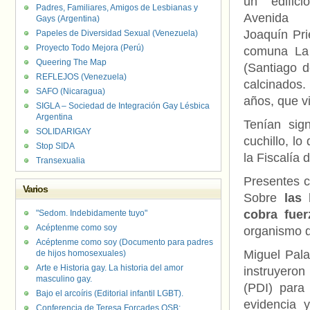
un edific
Padres, Familiares, Amigos de Lesbianas y
Avenid
Gays (Argentina)
Joaquín Pri
Papeles de Diversidad Sexual (Venezuela)
Proyecto Todo Mejora (Perú)
comuna La 
Queering The Map
(Santiago 
REFLEJOS (Venezuela)
calcinados.
SAFO (Nicaragua)
años, que vi
SIGLA – Sociedad de Integración Gay Lésbica
Argentina
Tenían sig
SOLIDARIGAY
cuchillo, lo
Stop SIDA
la Fiscalía 
Transexualia
Presentes co
Varios
Sobre
las
cobra fuer
"Sedom. Indebidamente tuyo"
Acéptenme como soy
organismo di
Acéptenme como soy (Documento para padres
Miguel Pala
de hijos homosexuales)
Arte e Historia gay. La historia del amor
instruyeron
masculino gay.
(PDI) para 
Bajo el arcoíris (Editorial infantil LGBT).
evidencia y
Conferencia de Teresa Forcades OSB: