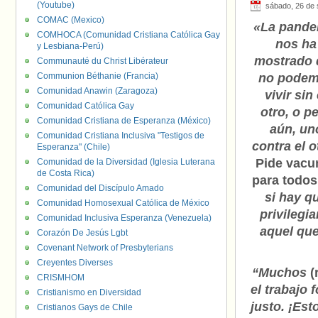
(Youtube)
sábado, 26 de 
COMAC (Mexico)
«La pande
COMHOCA (Comunidad Cristiana Católica Gay
nos ha
y Lesbiana-Perú)
mostrado 
Communauté du Christ Libérateur
Communion Béthanie (Francia)
no pode
Comunidad Anawin (Zaragoza)
vivir sin 
Comunidad Católica Gay
otro, o p
Comunidad Cristiana de Esperanza (México)
aún, un
Comunidad Cristiana Inclusiva "Testigos de
contra el o
Esperanza" (Chile)
Pide vacu
Comunidad de la Diversidad (Iglesia Luterana
de Costa Rica)
para todos
Comunidad del Discípulo Amado
si hay q
Comunidad Homosexual Católica de México
privilegi
Comunidad Inclusiva Esperanza (Venezuela)
aquel que
Corazón De Jesús Lgbt
Covenant Network of Presbyterians
Creyentes Diverses
“Muchos
(
CRISMHOM
el trabajo 
Cristianismo en Diversidad
justo. ¡Est
Cristianos Gays de Chile