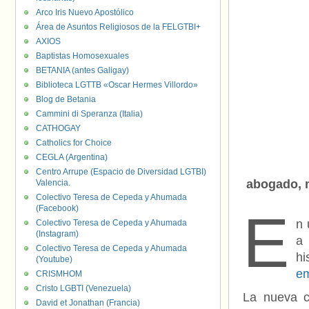
Arco Iris Nuevo Apostólico
Área de Asuntos Religiosos de la FELGTBI+
AXIOS
Baptistas Homosexuales
BETANIA (antes Galigay)
Biblioteca LGTTB «Oscar Hermes Villordo»
Blog de Betania
Cammini di Speranza (Italia)
CATHOGAY
Catholics for Choice
CEGLA (Argentina)
Centro Arrupe (Espacio de Diversidad LGTBI)
abogado, m
Valencia.
Colectivo Teresa de Cepeda y Ahumada
(Facebook)
E
n 
Colectivo Teresa de Cepeda y Ahumada
(Instagram)
a 
Colectivo Teresa de Cepeda y Ahumada
hi
(Youtube)
em
CRISMHOM
Cristo LGBTI (Venezuela)
La nueva 
David et Jonathan (Francia)