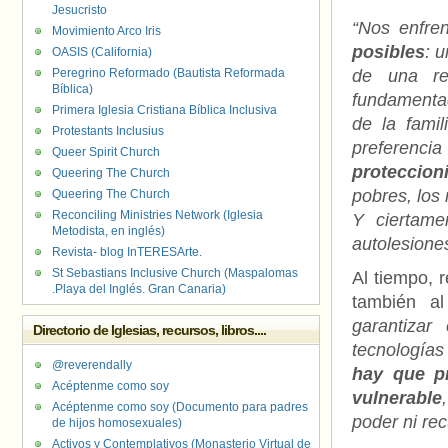
Jesucristo
“Nos enfre
Movimiento Arco Iris
posibles
: 
OASIS (California)
Peregrino Reformado (Bautista Reformada
de una ren
Bíblica)
fundamentad
Primera Iglesia Cristiana Bíblica Inclusiva
de la fami
Protestants Inclusius
preferenci
Queer Spirit Church
proteccion
Queering The Church
pobres, los 
Queering The Church
Reconciling Ministries Network (Iglesia
Y ciertame
Metodista, en inglés)
autolesione
Revista- blog InTERESArte.
St Sebastians Inclusive Church (Maspalomas
Al tiempo, 
.Playa del Inglés. Gran Canaria)
también a
garantiza
Directorio de Iglesias, recursos, libros....
tecnologías
@reverendally
hay que pr
Acéptenme como soy
vulnerable
Acéptenme como soy (Documento para padres
poder ni re
de hijos homosexuales)
Activos y Contemplativos (Monasterio Virtual de