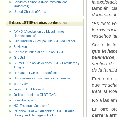
la explotaci
Servicios Koinonia (Recursos bíblicos-
teológicos)
también cl
United Church of Christ
denominados
Enlaces LGTBI+ de otras confesiones
“Es triste v
la existenc
AMHO ( Asociación de Musulmanes
resueltos t
Homosexuales)
Beit Haverim – Groupe Juif LGTB de France
Sobre la fa
BuHozen
que la hac
Congreso Mundial de Judíos LGBT
miembros
,
Gay Spirit
sentido de 
Guimel | Judíos Mexicanos LGTB, Familiares y
Amigos
de la familia
Hamakom LGBTQI+ (Judaísmo)
Frente a el
Homosexuales musulmanes de Francia
Islam Gay
que
“mucha
Jewish LGBT Network
trata, la vi
Judíos argentinos GLBT (JAG)
No a las ar
Lovejihadspain
NCI Emanuel (Judaísmo)
En otro or
Rainbow Jews – Celebrating LGTB Jewish
carrera ar
History and Heritage in the UK