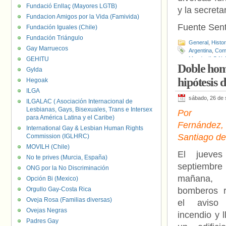
Fundació Enllaç (Mayores LGTB)
y la secretar
Fundacion Amigos por la Vida (Famivida)
Fuente Sen
Fundación Iguales (Chile)
Fundación Triángulo
General
,
Histo
Gay Marruecos
Argentina
,
Com
GEHITU
Mundo
,
ILGAL
Doble homi
Gylda
hipótesis 
Hegoak
ILGA
sábado, 26 de 
ILGALAC ( Asociación Internacional de
Lesbianas, Gays, Bisexuales, Trans e Intersex
Por A
para América Latina y el Caribe)
Fernández
International Gay & Lesbian Human Rights
Santiago de
Commission (IGLHRC)
MOVILH (Chile)
El jueve
No te prives (Murcia, España)
septiembr
ONG por la No Discriminación
mañana
Opción Bi (Mexico)
Orgullo Gay-Costa Rica
bomberos r
Oveja Rosa (Familias diversas)
el avis
Ovejas Negras
incendio y 
Padres Gay