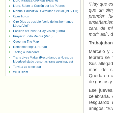
Libro Miradas Atrevidas (Aldarte)
“Hay que es
Libro: Sobre la Opción por los Pobres.
que un sim
Manual Educativo Diversidad Sexual (MOVILH)
prender fu
Opus libros
ensañamiento
Otro Dios es posible (serie de los hermanos
López Vigil)
cara de mi
Passion of Christ: A Gay Vision (Libro)
morir así”,
d
Proyecto Todo Mejora (Perú)
Queering The Map
Trabajaban 
Remembering Our Dead
Marcelo y 
Teología Indecente
febrero se 
Trans Lives Matter (Recordando a Nuestros
Muertos/listado personas trans asesinadas)
Sus allegad
Tu vida va a mejorar
más de cua
WEB Islam
Quedaron c
de gastos y
Ese jueves
celebrarla,
resguardo 
amigos:
“Er