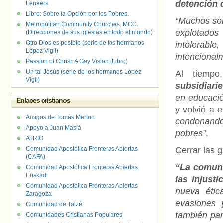
detención 
Lenaers
Libro: Sobre la Opción por los Pobres.
“Muchos son 
Metropolitan Community Churches. MCC.
explotados 
(Direcciones de sus iglesias en todo el mundo)
Otro Dios es posible (serie de los hermanos
intolerabl
López Vigil)
intencional
Passion of Christ: A Gay Vision (Libro)
Un tal Jesús (serie de los hermanos López
Al tiemp
Vigil)
subsidiari
en educació
Enlaces cristianos
y volvió a 
Amigos de Tomás Merton
condonando
Apoyo a Juan Masiá
pobres”
.
ATRIO
Comunidad Apostólica Fronteras Abiertas
Cerrar las g
(CAFA)
“La comuni
Comunidad Apostólica Fronteras Abiertas
Euskadi
las injust
Comunidad Apostólica Fronteras Abiertas
nueva ética
Zaragoza
evasiones 
Comunidad de Taizé
también para
Comunidades Cristianas Populares