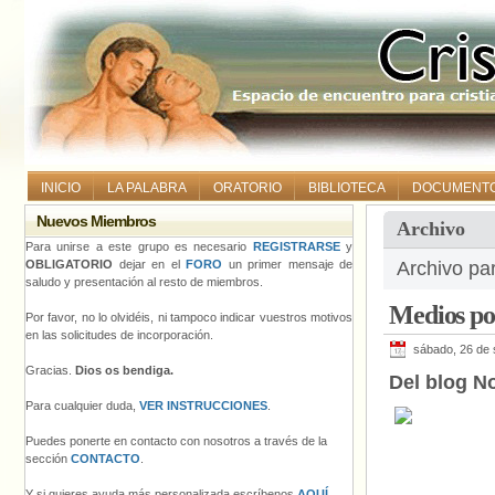
INICIO
LA PALABRA
ORATORIO
BIBLIOTECA
DOCUMENT
Nuevos Miembros
Archivo
Para unirse a este grupo es necesario
REGISTRARSE
y
OBLIGATORIO
dejar en el
FORO
un primer mensaje de
Archivo pa
saludo y presentación al resto de miembros.
Medios pob
Por favor, no lo olvidéis, ni tampoco indicar vuestros motivos
en las solicitudes de incorporación.
sábado, 26 de 
Gracias.
Dios os bendiga.
Del blog No
Para cualquier duda,
VER INSTRUCCIONES
.
Puedes ponerte en contacto con nosotros a través de la
sección
CONTACTO
.
Y si quieres ayuda más personalizada escríbenos
AQUÍ