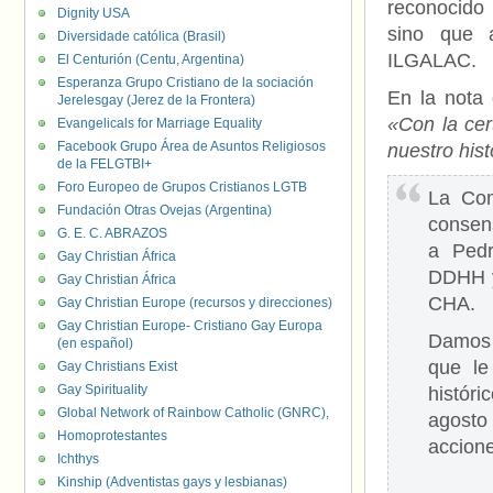
reconocido 
Dignity USA
sino que 
Diversidade católica (Brasil)
ILGALAC.
El Centurión (Centu, Argentina)
Esperanza Grupo Cristiano de la sociación
En la nota
Jerelesgay (Jerez de la Frontera)
«Con la cer
Evangelicals for Marriage Equality
Facebook Grupo Área de Asuntos Religiosos
nuestro hist
de la FELGTBI+
Foro Europeo de Grupos Cristianos LGTB
La Com
Fundación Otras Ovejas (Argentina)
consen
G. E. C. ABRAZOS
a Pedr
Gay Christian África
DDHH y
Gay Christian África
CHA.
Gay Christian Europe (recursos y direcciones)
Gay Christian Europe- Cristiano Gay Europa
Damos 
(en español)
que le
Gay Christians Exist
Gay Spirituality
históri
Global Network of Rainbow Catholic (GNRC),
agosto
Homoprotestantes
accione
Ichthys
Kinship (Adventistas gays y lesbianas)