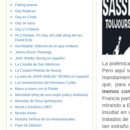
Falling poems
Gay Anglican
Gay en Cristo
Gay se nace.
Gay y Cristiano
I'm Christian, I'm Gay, let's talk (blog del rev.
David Eck)
Isla flotante: bitácora de un gay cristiano
James Alison Theology
John Shelby Spong en español
La polémica
La Casulla de San Ildefonso
Pero aquí s
La Ciudad Perdida de Nivorg
La web de JOHN SHELBY SPONG en español
mandamient
Los Universículos del Hermano Cortés
que, para 
Mano a mano con el Pastor
menos con
Mesoletot (blog de una mujer judía y lesbiana)
Francia par
Moradas de Deus (portugués)
mirando a E
Moral y Doctrina LGBTI
insultar en
Mundo Homo
tratados de 
Nuestra Señora de los Homosexuales
Pays de Zabulon
tan extraño 