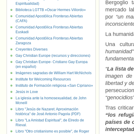
Bergoglio 
Espiritualidad)
mercado la
Biblioteca LGTTB «Oscar Hermes Villordo»
por
“un mar
Comunidad Apostólica Fronteras Abiertas
(CAFA)
inconscient
Comunidad Apostólica Fronteras Abiertas
Euskadi
La humanid
Comunidad Apostólica Fronteras Abiertas
Zaragoza
Una cultu
Creyentes Diverses
humanidad”
Gay Christian Europe (recursos y direcciones)
fundamental
Gay Christian Europe- Cristiano Gay Europa
(en español)
“
La lista d
Imágenes sagradas de William Hart McNichols
imagen de 
Institute for Welcoming Resources
libertad y d
Instituto de Formación religiosa «San Cipriano»
persecucio
Jesús in Love
“genocidios
La iglesia ante la homosexualidad, de John
Mcneill
Tras critic
Libro "Jesús de Nazaret. Aproximación
histórica" de José Antonio Pagola (PDF)
“los refug
Libro "La Amistad Espiritual", de Elredo de
países de o
Rieval.
intercept
Libro "Otro cristianismo es posible", de Roger