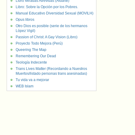
Libro Miradas Atrevidas (Aldarte)
Libro: Sobre la Opción por los Pobres.
Manual Educativo Diversidad Sexual (MOVILH)
Opus libros
Otro Dios es posible (serie de los hermanos
López Vigil)
Passion of Christ: A Gay Vision (Libro)
Proyecto Todo Mejora (Perú)
Queering The Map
Remembering Our Dead
Teología Indecente
Trans Lives Matter (Recordando a Nuestros
Muertos/listado personas trans asesinadas)
Tu vida va a mejorar
WEB Islam