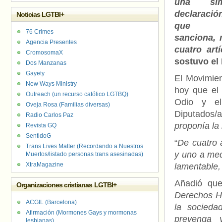
una sim
declaració
Noticias LGTBI+
que 
76 Crimes
sanciona, n
Agencia Presentes
cuatro art
CromosomaX
sostuvo el
Dos Manzanas
Gayety
El Movimien
New Ways Ministry
hoy que el 
Outreach (un recurso católico LGTBQ)
Odio y el
Oveja Rosa (Familias diversas)
Diputados/
Radio Carlos Paz
proponía la i
Revista GQ
SentidoG
“
De cuatro 
Trans Lives Matter (Recordando a Nuestros
y uno a med
Muertos/listado personas trans asesinadas)
XtraMagazine
lamentable, 
Añadió q
Organizaciones cristianas LGTBI+
Derechos H
ACGIL (Barcelona)
la socieda
Afirmación (Mormones Gays y mormonas
prevenga y
lesbianas)