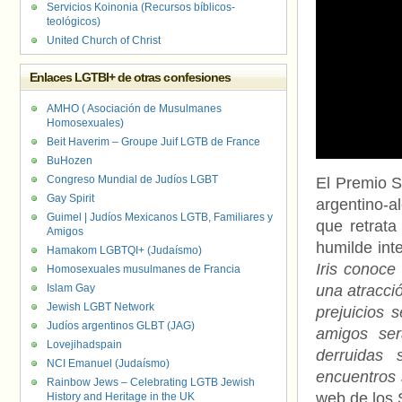
Servicios Koinonia (Recursos bíblicos-
teológicos)
United Church of Christ
Enlaces LGTBI+ de otras confesiones
AMHO ( Asociación de Musulmanes
Homosexuales)
Beit Haverim – Groupe Juif LGTB de France
BuHozen
Congreso Mundial de Judíos LGBT
El Premio S
Gay Spirit
argentino-
Guimel | Judíos Mexicanos LGTB, Familiares y
que retrata
Amigos
humilde int
Hamakom LGBTQI+ (Judaísmo)
Iris conoce
Homosexuales musulmanes de Francia
Islam Gay
una atracci
Jewish LGBT Network
prejuicios 
Judíos argentinos GLBT (JAG)
amigos ser
Lovejihadspain
derruidas
NCI Emanuel (Judaísmo)
encuentros 
Rainbow Jews – Celebrating LGTB Jewish
web de los 
History and Heritage in the UK