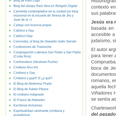
Historiogra
Blog de Raúl Lugo
Blog del obispo Raúl Vera en Religión Digital
contexto en
Carmelita contemplativo en la ciudad (un blog
sus palabra
oracional en la escuela de Teresa de Jhs y
Juan de la +)
Jesús era 
Cartujo con licencia propia
basada en 
Católico y Gay
accesible a
Católico+Gay
judaísmo, s
Concordia, el blog de Oswaldo Gallo Serrato
Confesiones de Trasnoche
El autor ar
Congregación Luterana San Pedro y San Pablo
para tener 
(Costa Rica)
Comprueba, 
Contranatura (Abraham Puche)
Cristiano Arco Iris
boca de Jes
Cristiano y Gay
documentos
Cristiano y gay!!! Sí ¿y qué?
romanos, en
El Blog de Abdennur Prado
aquella fec
El Blog de Xabier Pikaza
Viñadores H
El cristiano indignado
se sentía a
El Frasco de Alabastro
Escrituras Inclusivas
Charleswor
Espiritualidad caminante (cristiana y
del pasado
ecuménica)