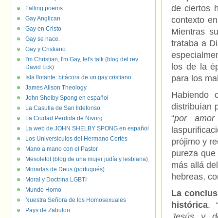
de ciertos 
Falling poems
Gay Anglican
contexto en
Gay en Cristo
Mientras s
Gay se nace.
trataba a D
Gay y Cristiano
especialme
I'm Christian, I'm Gay, let's talk (blog del rev.
los de la é
David Eck)
para los ma
Isla flotante: bitácora de un gay cristiano
James Alison Theology
Habiendo c
John Shelby Spong en español
distribuían 
La Casulla de San Ildefonso
“
por amor
La Ciudad Perdida de Nivorg
La web de JOHN SHELBY SPONG en español
laspurifica
Los Universículos del Hermano Cortés
prójimo y r
Mano a mano con el Pastor
pureza que 
Mesoletot (blog de una mujer judía y lesbiana)
más allá del
Moradas de Deus (portugués)
hebreas, com
Moral y Doctrina LGBTI
Mundo Homo
La conclus
Nuestra Señora de los Homosexuales
histórica
. 
Pays de Zabulon
Jesús y de