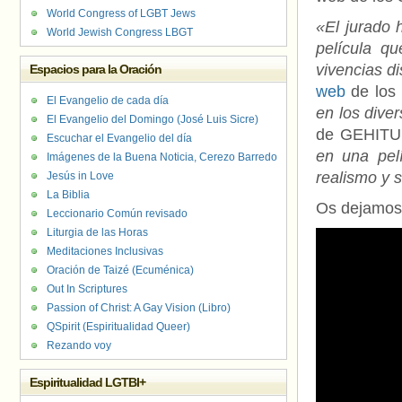
World Congress of LGBT Jews
«El jurado 
World Jewish Congress LBGT
película qu
vivencias d
Espacios para la Oración
web
de los
El Evangelio de cada día
en los dive
El Evangelio del Domingo (José Luis Sicre)
de GEHITU,
Escuchar el Evangelio del día
en una pel
Imágenes de la Buena Noticia, Cerezo Barredo
realismo y s
Jesús in Love
La Biblia
Os dejamos c
Leccionario Común revisado
Liturgia de las Horas
Meditaciones Inclusivas
Oración de Taizé (Ecuménica)
Out In Scriptures
Passion of Christ: A Gay Vision (Libro)
QSpirit (Espiritualidad Queer)
Rezando voy
Espiritualidad LGTBI+