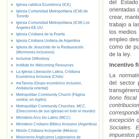
del Estado
Iglesia católica Ecuménica (ICE)
orientadas 
Iglesia Comunidad Metropolitana (ICM) de
Toronto
crear, mant
Iglesia Comunidad Metropolitana (ICM) Los
trabajo a l
Ángeles-EE.UU.
los medios 
Iglesia Cristiana de la Puerta
empleo desti
Iglesia Cristiana Unitaria de Argentina
como de pub
Iglesia de Jesucristo de la Restauración.
(Mormones inclusivos).
de la ley.
Inclusive Orthodoxy
Incentivo f
Institute for Welcoming Resources
La Iglesia Liberación Latina, Cristiana
La normati
Ecuménica Inclusiva (Chile)
del sector 
meTanoia (Grupo ecuménico inclusivo,
Andalucía oriental)
transgéner
Metropolitan Community Church (Página
bono fiscal
central, en inglés)
contribuci
Metropolitan Community Churches. MCC.
(Direcciones de sus iglesias en todo el mundo)
correspondi
Ministerio Arco Iris Latino (MCC)
excepción d
Ministerio Cristiano Bíblico Inclusivo (Argentina)
Sociales. 
Misión Cristiana Incluyente (México)
impuestos p
Misioneros Anglicanos Legionarios de