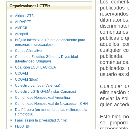
Los comenta
Organizaciones LGTBI+
publicados 
reservándos
África LGTB
difamatorio
ALDARTE
discriminat
AMPGIL
comentarios
Arcopoli
públicas o 
Brújula Intersexual (Punto de encuentro para
aquellos c
personas intersexuales)
cualquier c
Caribe Afirmativo
publicada.
Centro de Estudios Género y Diversidad
(Montevideo, Uruguay)
comentarios,
Coalición LGBTILAC-OEA
publicados 
COGAM
usuario es s
COGAM (Blog)
Colectivo Lambda (Valencia)
Cualquier us
Colectivo LGTB GAMÁ (Islas Canarias)
eliminación 
Comunidad Homosexual Argentina
enviar la so
Comunidad Homosexual de Nicaragua – CHN
quien accede
Día Púrpura (en memoria de las víctimas de la
Homofobia)
Este blog no
Familias por la Diversidad (Chile)
se proporc
FELGTBI+
responsable