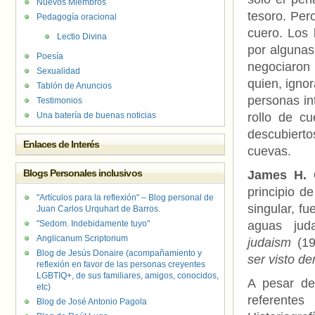
Nuevos Miembros
tesoro. Per
Pedagogía oracional
cuero. Los 
Lectio Divina
por algunas
Poesía
negociaron 
Sexualidad
quien, igno
Tablón de Anuncios
personas in
Testimonios
Una batería de buenas noticias
rollo de c
descubiert
Enlaces de Interés
cuevas.
Blogs Personales inclusivos
James H. 
principio d
"Artículos para la reflexión" – Blog personal de
singular, f
Juan Carlos Urquhart de Barros.
"Sedom. Indebidamente tuyo"
aguas jud
Anglicanum Scriptorium
judaism
(19
Blog de Jesús Donaire (acompañamiento y
ser visto de
reflexión en favor de las personas creyentes
LGBTIQ+, de sus familiares, amigos, conocidos,
A pesar de 
etc)
referentes
Blog de José Antonio Pagola