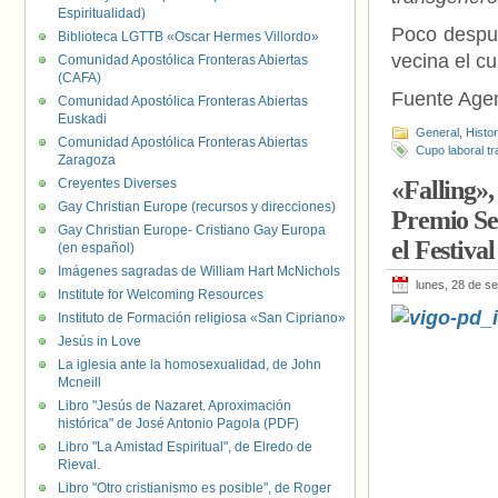
Espiritualidad)
Poco desp
Biblioteca LGTTB «Oscar Hermes Villordo»
vecina el cu
Comunidad Apostólica Fronteras Abiertas
(CAFA)
Fuente Age
Comunidad Apostólica Fronteras Abiertas
Euskadi
General
,
Histo
Comunidad Apostólica Fronteras Abiertas
Cupo laboral tr
Zaragoza
Creyentes Diverses
«Falling»,
Gay Christian Europe (recursos y direcciones)
Premio Se
Gay Christian Europe- Cristiano Gay Europa
el Festiva
(en español)
Imágenes sagradas de William Hart McNichols
lunes, 28 de s
Institute for Welcoming Resources
Instituto de Formación religiosa «San Cipriano»
Jesús in Love
La iglesia ante la homosexualidad, de John
Mcneill
Libro "Jesús de Nazaret. Aproximación
histórica" de José Antonio Pagola (PDF)
Libro "La Amistad Espiritual", de Elredo de
Rieval.
Libro "Otro cristianismo es posible", de Roger