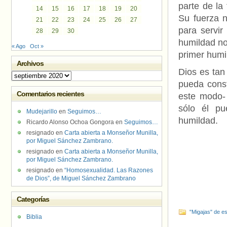
parte de la
14
15
16
17
18
19
20
Su fuerza n
21
22
23
24
25
26
27
para servir
28
29
30
humildad no
« Ago
Oct »
primer humi
Archivos
Dios es tan
Archivos
pueda const
Comentarios recientes
este modo- 
sólo él pu
Mudejarillo
en
Seguimos…
humildad.
Ricardo Alonso Ochoa Gongora
en
Seguimos…
resignado
en
Carta abierta a Monseñor Munilla,
por Miguel Sánchez Zambrano.
resignado
en
Carta abierta a Monseñor Munilla,
por Miguel Sánchez Zambrano.
resignado
en
“Homosexualidad. Las Razones
de Dios”, de Miguel Sánchez Zambrano
Categorías
"Migajas" de es
Biblia