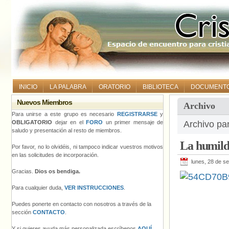
INICIO
LA PALABRA
ORATORIO
BIBLIOTECA
DOCUMENT
Nuevos Miembros
Archivo
Para unirse a este grupo es necesario
REGISTRARSE
y
OBLIGATORIO
dejar en el
FORO
un primer mensaje de
Archivo pa
saludo y presentación al resto de miembros.
La humil
Por favor, no lo olvidéis, ni tampoco indicar vuestros motivos
en las solicitudes de incorporación.
lunes, 28 de s
Gracias.
Dios os bendiga.
Para cualquier duda,
VER INSTRUCCIONES
.
Puedes ponerte en contacto con nosotros a través de la
sección
CONTACTO
.
Y si quieres ayuda más personalizada escríbenos
AQUÍ