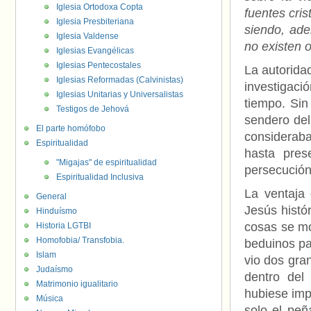
Iglesia Ortodoxa Copta
fuentes cri
Iglesia Presbiteriana
siendo, ade
Iglesia Valdense
no existen 
Iglesias Evangélicas
Iglesias Pentecostales
La autorida
Iglesias Reformadas (Calvinistas)
investigaci
Iglesias Unitarias y Universalistas
tiempo. Si
Testigos de Jehová
sendero del 
El parte homófobo
considerab
Espiritualidad
hasta pres
"Migajas" de espiritualidad
persecución
Espiritualidad Inclusiva
La ventaja
General
Jesús histó
Hinduísmo
cosas se mo
Historia LGTBI
Homofobia/ Transfobia.
beduinos pa
Islam
vio dos gra
Judaísmo
dentro del
Matrimonio igualitario
hubiese imp
Música
solo el peñ