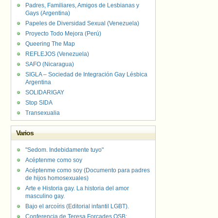
Padres, Familiares, Amigos de Lesbianas y
Gays (Argentina)
Papeles de Diversidad Sexual (Venezuela)
Proyecto Todo Mejora (Perú)
Queering The Map
REFLEJOS (Venezuela)
SAFO (Nicaragua)
SIGLA – Sociedad de Integración Gay Lésbica
Argentina
SOLIDARIGAY
Stop SIDA
Transexualia
Varios
"Sedom. Indebidamente tuyo"
Acéptenme como soy
Acéptenme como soy (Documento para padres
de hijos homosexuales)
Arte e Historia gay. La historia del amor
masculino gay.
Bajo el arcoíris (Editorial infantil LGBT).
Conferencia de Teresa Forcades OSB: