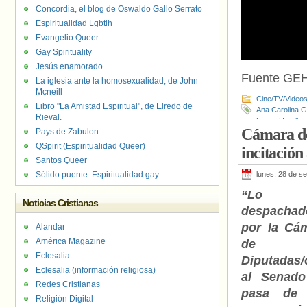
Concordia, el blog de Oswaldo Gallo Serrato
Espiritualidad Lgbtih
Evangelio Queer.
Gay Spirituality
Jesús enamorado
Fuente GEH
La iglesia ante la homosexualidad, de John
Mcneill
Cine/TV/Video
Libro "La Amistad Espiritual", de Elredo de
Ana Carolina G
Rieval.
Lance Henriks
Cámara de 
Pays de Zabulon
QSpirit (Espiritualidad Queer)
incitación
Santos Queer
Sólido puente. Espiritualidad gay
lunes, 28 de s
“Lo
Noticias Cristianas
despachad
por la Cá
Alandar
América Magazine
de
Eclesalia
Diputadas/
Eclesalia (información religiosa)
al Senad
Redes Cristianas
pasa de 
Religión Digital