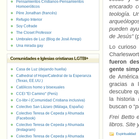
Pensamientos Cristianos-Pensamientos
encarado c
Homoeróticos
Père Jonathan (francés)
teología. U
Refugio Interior
arqueólogos
Soy Cofrade
pueden ayud
The Closet Professor
de Jesús”
(p
Umbrales de Luz (Blog de José Arregi)
Una mirada gay
Lo curioso
Charleswo
Comunidades e Iglesias cristianas LGTBI+
fueron des
gente simp
Casa de Luz (dejando huella)
Cathedral of Hope/Catedral de la Esperanza
de América
(Texas, EE.UU.)
gracias a 
Católicos homo y bisexuales
descubre qu
CCEI "El Camino" (Perú)
la historia
Co-libr-í (Comunidad Cristiana inclusiva)
buscan o “
p
Colectivo San Lázaro (Málaga, España)
Colectivo Teresa de Cepeda y Ahumada
Frei Betto 
(Facebook)
libros. Site y
Colectivo Teresa de Cepeda y Ahumada
(Instagram)
Espiritualidad
Colectivo Teresa de Cepeda y Ahumada