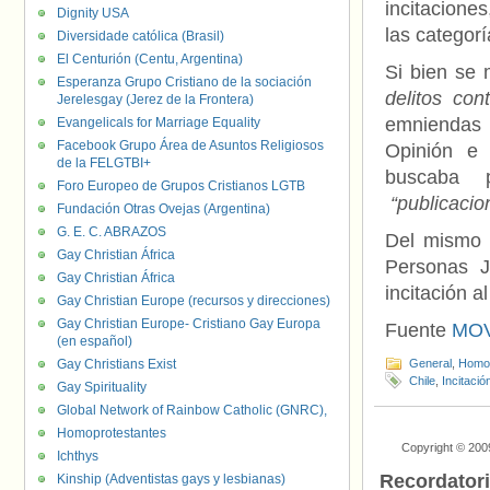
incitacione
Dignity USA
las categorí
Diversidade católica (Brasil)
El Centurión (Centu, Argentina)
Si bien se 
Esperanza Grupo Cristiano de la sociación
delitos con
Jerelesgay (Jerez de la Frontera)
emniendas 
Evangelicals for Marriage Equality
Facebook Grupo Área de Asuntos Religiosos
Opinión e 
de la FELGTBI+
buscaba p
Foro Europeo de Grupos Cristianos LGTB
“publicacio
Fundación Otras Ovejas (Argentina)
G. E. C. ABRAZOS
Del mismo 
Gay Christian África
Personas J
Gay Christian África
incitación a
Gay Christian Europe (recursos y direcciones)
Gay Christian Europe- Cristiano Gay Europa
Fuente
MOV
(en español)
Gay Christians Exist
General
,
Homof
Chile
,
Incitació
Gay Spirituality
Global Network of Rainbow Catholic (GNRC),
Homoprotestantes
Copyright © 200
Ichthys
Recordator
Kinship (Adventistas gays y lesbianas)