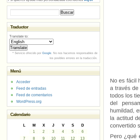
Buscar:
Traductor
Translate to:
* Servicio ofrecido por
Google
. No nos hacemos responsables de
los posibles errores en la traducción.
Menú
No es fácil 
Acceder
a través de
Feed de entradas
todos los ti
Feed de comentarios
WordPress.org
del pensa
humildad, en
Calendario
la actitud 
convertido 
L
M
X
J
V
S
D
1
2
3
4
5
6
Pero ¿qué e
7
8
9
10
11
12
13