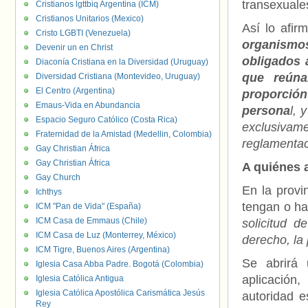
transexuale
Cristianos lgttbiq Argentina (ICM)
Cristianos Unitarios (Mexico)
Así lo afir
Cristo LGBTI (Venezuela)
organismo
Devenir un en Christ
obligados 
Diaconía Cristiana en la Diversidad (Uruguay)
que reúna
Diversidad Cristiana (Montevideo, Uruguay)
El Centro (Argentina)
proporción
Emaus-Vida en Abundancia
persona
l, 
Espacio Seguro Católico (Costa Rica)
exclusivame
Fraternidad de la Amistad (Medellin, Colombia)
reglamentac
Gay Christian África
Gay Christian África
A quiénes a
Gay Church
En la provi
Ichthys
tengan o hay
ICM "Pan de Vida" (España)
ICM Casa de Emmaus (Chile)
solicitud d
ICM Casa de Luz (Monterrey, México)
derecho, la
ICM Tigre, Buenos Aires (Argentina)
Se abrirá 
Iglesia Casa Abba Padre. Bogotá (Colombia)
aplicación
Iglesia Católica Antigua
Iglesia Católica Apostólica Carismática Jesús
autoridad e
Rey