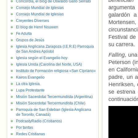
benefician
Concordia, el blog de Oswaldo Gallo Serrato
argumenta 
Consejo Mundial de Iglesias
galardón a
Consejo Mundial de Iglesias
Creyentes Diverses
Mortensen
El blog de Henri Nouwen
circunstanc
Fe Adulta
Festival de
Grupos de Jesús
su carrera.
Iglesia Anglicana Zaragoza (I.E.R.E) Parroquia
de San Andres Apóstol
Falling
, una
Iglesia según el Evangelio hoy
Peterson (i
Iglesia Unida (Carolina del Norte, USA)
en Californ
Instituto de Formación religiosa «San Cipriano»
padre, un a
Kairos Evangelio
Henriksen, 
La otra Iglesia.
Lupa Protestante
se estrena 
Misión Sacerdotal Tercermundista (Argentina)
continuación
Misión Sacerdotal Tercermundista (Chile)
Parroquia de San Esteban (Iglesia Anglicana
de Toronto, Canadá)
PodcastyRadio (Cristianos)
Por tantas
Redes Cristianas