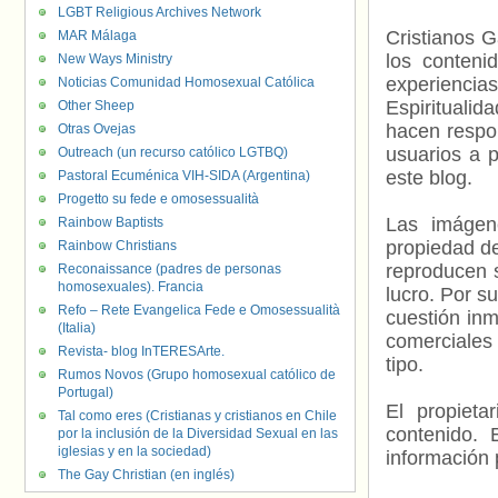
LGBT Religious Archives Network
Cristianos G
MAR Málaga
los contenid
New Ways Ministry
experienci
Noticias Comunidad Homosexual Católica
Espiritualid
Other Sheep
hacen respo
Otras Ovejas
usuarios a p
Outreach (un recurso católico LGTBQ)
este blog.
Pastoral Ecuménica VIH-SIDA (Argentina)
Progetto su fede e omosessualità
Las imágene
Rainbow Baptists
propiedad de
Rainbow Christians
reproducen s
Reconaissance (padres de personas
homosexuales). Francia
lucro. Por s
Refo – Rete Evangelica Fede e Omosessualità
cuestión inm
(Italia)
comerciales 
Revista- blog InTERESArte.
tipo.
Rumos Novos (Grupo homosexual católico de
Portugal)
El propieta
Tal como eres (Cristianas y cristianos en Chile
contenido. 
por la inclusión de la Diversidad Sexual en las
iglesias y en la sociedad)
información 
The Gay Christian (en inglés)