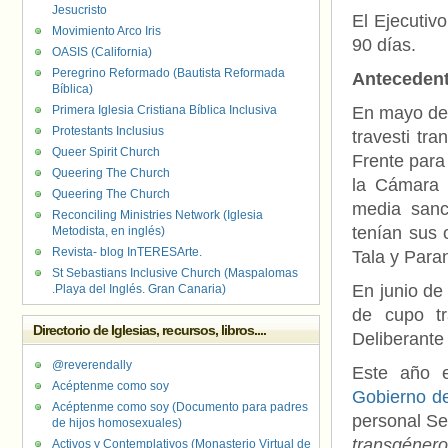
Jesucristo
El Ejecutivo
Movimiento Arco Iris
90 días.
OASIS (California)
Peregrino Reformado (Bautista Reformada
Anteceden
Bíblica)
Primera Iglesia Cristiana Bíblica Inclusiva
En mayo del
Protestants Inclusius
travesti tr
Queer Spirit Church
Frente para
Queering The Church
la Cámara 
Queering The Church
media sanc
Reconciling Ministries Network (Iglesia
tenían sus 
Metodista, en inglés)
Revista- blog InTERESArte.
Tala y Para
St Sebastians Inclusive Church (Maspalomas
En junio de
.Playa del Inglés. Gran Canaria)
de cupo tr
Directorio de Iglesias, recursos, libros....
Deliberante 
@reverendally
Este año e
Acéptenme como soy
Gobierno d
Acéptenme como soy (Documento para padres
personal Se
de hijos homosexuales)
transgénero
Activos y Contemplativos (Monasterio Virtual de