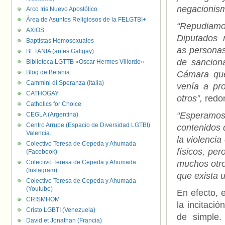
negacionism
Arco Iris Nuevo Apostólico
Área de Asuntos Religiosos de la FELGTBI+
“Repudiamo
AXIOS
Diputados n
Baptistas Homosexuales
as personas 
BETANIA (antes Galigay)
de sancion
Biblioteca LGTTB «Oscar Hermes Villordo»
Blog de Betania
Cámara que
Cammini di Speranza (Italia)
venía a pr
CATHOGAY
otros”,
redo
Catholics for Choice
“Esperamos
CEGLA (Argentina)
Centro Arrupe (Espacio de Diversidad LGTBI)
contenidos q
Valencia.
la violenci
Colectivo Teresa de Cepeda y Ahumada
físicos, pe
(Facebook)
Colectivo Teresa de Cepeda y Ahumada
muchos otro
(Instagram)
que exista u
Colectivo Teresa de Cepeda y Ahumada
(Youtube)
En efecto, 
CRISMHOM
la incitació
Cristo LGBTI (Venezuela)
de simple.
David et Jonathan (Francia)