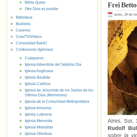
Biblia Queer
Frei Bett
Otro Dios es posible
lunes, 28 de s
Biblioteca
Budismo
Caverna
Cine/TV/Videos
Comunidad Bahá'í
Cristianismo (Iglesias)
Cuáqueros
Iglesia Adventista del Séptimo Día
Iglesia Anglicana
Iglesia Bautista
Iglesia Católica
Iglesia de Jesucristo de los Santos de los
Últimos Días (Mormones)
Iglesia de la Comunidad Metropolitana
Iglesia Inclusiva
Iglesia Luterana
Aires, Sur,
Iglesia Menonita
Iglesia Metodista
Rudolf Bu
Iglesia Ortodoxa
sobre la vi