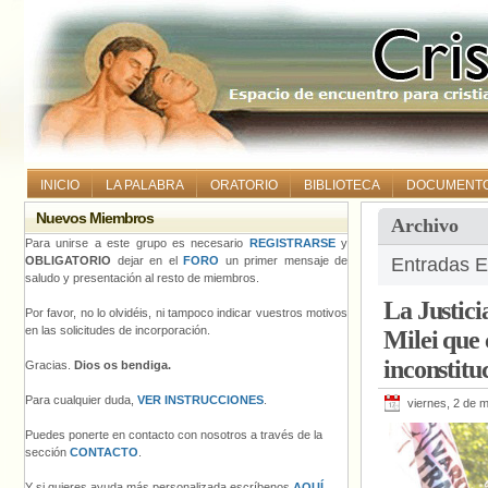
INICIO
LA PALABRA
ORATORIO
BIBLIOTECA
DOCUMENT
Nuevos Miembros
Archivo
Para unirse a este grupo es necesario
REGISTRARSE
y
OBLIGATORIO
dejar en el
FORO
un primer mensaje de
Entradas E
saludo y presentación al resto de miembros.
La Justici
Por favor, no lo olvidéis, ni tampoco indicar vuestros motivos
en las solicitudes de incorporación.
Milei que
inconstitu
Gracias.
Dios os bendiga.
Para cualquier duda,
VER INSTRUCCIONES
.
viernes, 2 de 
Puedes ponerte en contacto con nosotros a través de la
sección
CONTACTO
.
Y si quieres ayuda más personalizada escríbenos
AQUÍ