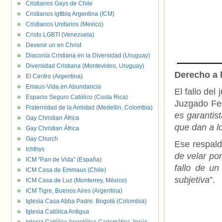
Cristianos Gays de Chile
Cristianos lgttbiq Argentina (ICM)
Cristianos Unitarios (Mexico)
Cristo LGBTI (Venezuela)
Devenir un en Christ
Diaconía Cristiana en la Diversidad (Uruguay)
Diversidad Cristiana (Montevideo, Uruguay)
Derecho a 
El Centro (Argentina)
Emaus-Vida en Abundancia
El fallo del
Espacio Seguro Católico (Costa Rica)
Juzgado Fed
Fraternidad de la Amistad (Medellin, Colombia)
es garantis
Gay Christian África
que dan a l
Gay Christian África
Gay Church
Ese respald
Ichthys
de velar po
ICM "Pan de Vida" (España)
fallo de u
ICM Casa de Emmaus (Chile)
subjetiva
”.
ICM Casa de Luz (Monterrey, México)
ICM Tigre, Buenos Aires (Argentina)
Iglesia Casa Abba Padre. Bogotá (Colombia)
Iglesia Católica Antigua