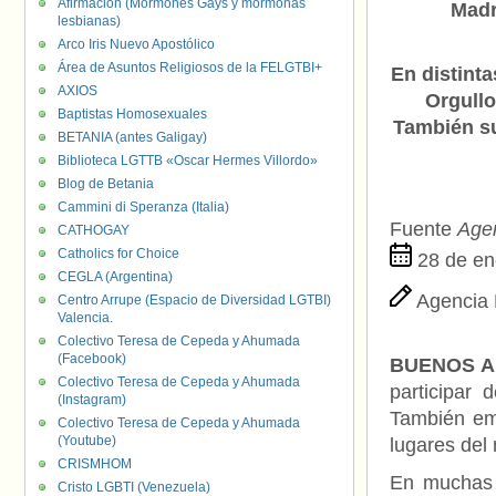
Afirmación (Mormones Gays y mormonas
Madr
lesbianas)
Arco Iris Nuevo Apostólico
Área de Asuntos Religiosos de la FELGTBI+
En distinta
AXIOS
Orgullo
Baptistas Homosexuales
También su
BETANIA (antes Galigay)
Biblioteca LGTTB «Oscar Hermes Villordo»
Blog de Betania
Cammini di Speranza (Italia)
Fuente
Age
CATHOGAY
Catholics for Choice
28 de en
CEGLA (Argentina)
Agencia 
Centro Arrupe (Espacio de Diversidad LGTBI)
Valencia.
Colectivo Teresa de Cepeda y Ahumada
(Facebook)
BUENOS AI
Colectivo Teresa de Cepeda y Ahumada
participar 
(Instagram)
También emp
Colectivo Teresa de Cepeda y Ahumada
(Youtube)
lugares del
CRISMHOM
En muchas l
Cristo LGBTI (Venezuela)