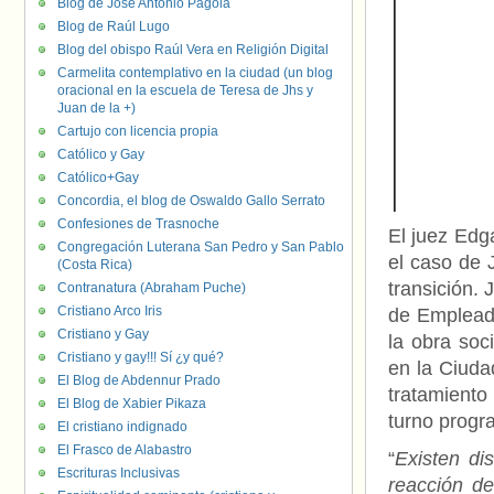
Blog de José Antonio Pagola
Blog de Raúl Lugo
Blog del obispo Raúl Vera en Religión Digital
Carmelita contemplativo en la ciudad (un blog
oracional en la escuela de Teresa de Jhs y
Juan de la +)
Cartujo con licencia propia
Católico y Gay
Católico+Gay
Concordia, el blog de Oswaldo Gallo Serrato
Confesiones de Trasnoche
El juez Edga
Congregación Luterana San Pedro y San Pablo
el caso de 
(Costa Rica)
transición. 
Contranatura (Abraham Puche)
Cristiano Arco Iris
de Emplead
Cristiano y Gay
la obra soc
Cristiano y gay!!! Sí ¿y qué?
en la Ciuda
El Blog de Abdennur Prado
tratamiento
El Blog de Xabier Pikaza
turno progr
El cristiano indignado
El Frasco de Alabastro
“
Existen di
Escrituras Inclusivas
reacción d