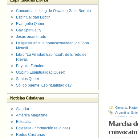
Espiritualidad LGTBI+
Concordia, el blog de Oswaldo Gallo Serrato
Espiritualidad Lgbtih
Evangelio Queer.
Gay Spirituality
Jesús enamorado
La iglesia ante la homosexualidad, de John
Mcneill
Libro "La Amistad Espiritual", de Elredo de
Rieval.
Pays de Zabulon
QSpirit (Espiritualidad Queer)
Santos Queer
Sólido puente. Espiritualidad gay
Noticias Cristianas
General
,
Histo
Alandar
Argentina
,
Entr
América Magazine
LGTBIQ
,
Perso
Eclesalia
Marcha del
Eclesalia (información religiosa)
convocato
Redes Cristianas