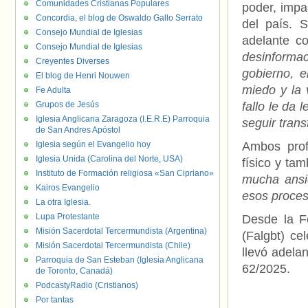
Comunidades Cristianas Populares
poder, impa
Concordia, el blog de Oswaldo Gallo Serrato
del país. 
Consejo Mundial de Iglesias
adelante c
Consejo Mundial de Iglesias
desinforma
Creyentes Diverses
gobierno, e
El blog de Henri Nouwen
miedo y la 
Fe Adulta
Grupos de Jesús
fallo le da 
Iglesia Anglicana Zaragoza (I.E.R.E) Parroquia
seguir tran
de San Andres Apóstol
Iglesia según el Evangelio hoy
Ambos prof
Iglesia Unida (Carolina del Norte, USA)
físico y tam
Instituto de Formación religiosa «San Cipriano»
mucha ansi
Kairos Evangelio
esos proces
La otra Iglesia.
Lupa Protestante
Desde la F
Misión Sacerdotal Tercermundista (Argentina)
(Falgbt) ce
Misión Sacerdotal Tercermundista (Chile)
llevó adelan
Parroquia de San Esteban (Iglesia Anglicana
62/2025.
de Toronto, Canadá)
PodcastyRadio (Cristianos)
Por tantas