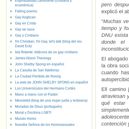
Espiritualidad caminante (cristiana y
pero despu
ecuménica)
explicó el 
Falling poems
Gay Anglican
“
Muchas vec
Gay en Cristo
tiempo y fo
Gay se nace.
DNU exista 
Gay y Cristiano
donde el 
I'm Christian, I'm Gay, let's talk (blog del rev.
David Eck)
inconstituc
Isla flotante: bitácora de un gay cristiano
El abogado 
James Alison Theology
John Shelby Spong en español
la obra soc
La Casulla de San Ildefonso
cuando has
La Ciudad Perdida de Nivorg
autopercibi
La web de JOHN SHELBY SPONG en español
Los Universículos del Hermano Cortés
Ell camino j
Mano a mano con el Pastor
atraviesan 
Mesoletot (blog de una mujer judía y lesbiana)
qué estar 
Moradas de Deus (portugués)
simplemente
Moral y Doctrina LGBTI
adolescente
Mundo Homo
contención 
Nuestra Señora de los Homosexuales