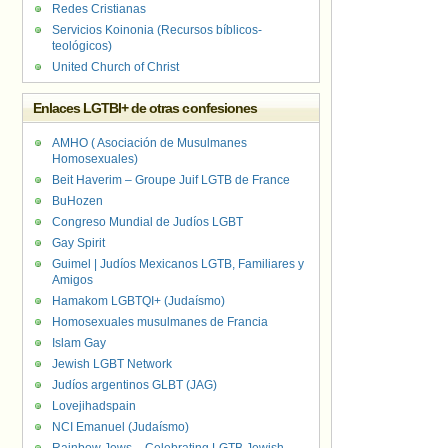
Redes Cristianas
Servicios Koinonia (Recursos bíblicos-
teológicos)
United Church of Christ
Enlaces LGTBI+ de otras confesiones
AMHO ( Asociación de Musulmanes
Homosexuales)
Beit Haverim – Groupe Juif LGTB de France
BuHozen
Congreso Mundial de Judíos LGBT
Gay Spirit
Guimel | Judíos Mexicanos LGTB, Familiares y
Amigos
Hamakom LGBTQI+ (Judaísmo)
Homosexuales musulmanes de Francia
Islam Gay
Jewish LGBT Network
Judíos argentinos GLBT (JAG)
Lovejihadspain
NCI Emanuel (Judaísmo)