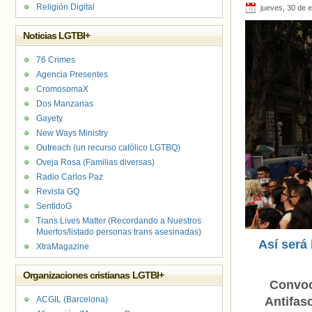
Religión Digital
jueves, 30 de 
Noticias LGTBI+
76 Crimes
Agencia Presentes
CromosomaX
Dos Manzanas
Gayety
New Ways Ministry
Outreach (un recurso católico LGTBQ)
Oveja Rosa (Familias diversas)
Radio Carlos Paz
Revista GQ
SentidoG
Trans Lives Matter (Recordando a Nuestros
Muertos/listado personas trans asesinadas)
Así será 
XtraMagazine
Organizaciones cristianas LGTBI+
Convoc
ACGIL (Barcelona)
Antifasc