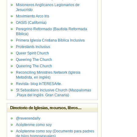
Misioneros Anglicanos Legionarios de
Jesucristo
Movimiento Arco Iris
OASIS (California)
Peregrino Reformado (Bautista Reformada
Bíblica)
Primera Iglesia Cristiana Bíblica Inclusiva
Protestants Inclusius
Queer Spirit Church
Queering The Church
Queering The Church
Reconciling Ministries Network (Iglesia
Metodista, en inglés)
Revista- blog InTERESArte.
St Sebastians Inclusive Church (Maspalomas
.Playa del Inglés. Gran Canaria)
Directorio de Iglesias, recursos, libros....
@reverendally
Acéptenme como soy
Acéptenme como soy (Documento para padres
de hijos homosexuales)