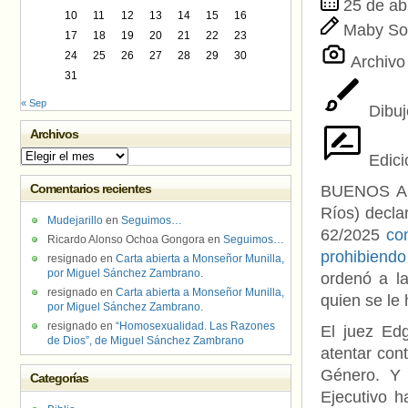
25 de abr
10
11
12
13
14
15
16
Maby So
17
18
19
20
21
22
23
24
25
26
27
28
29
30
Archivo
31
« Sep
Dibuj
Archivos
Archivos
Edic
Comentarios recientes
BUENOS AIR
Ríos) decla
Mudejarillo
en
Seguimos…
62/2025
con
Ricardo Alonso Ochoa Gongora
en
Seguimos…
prohibiend
resignado
en
Carta abierta a Monseñor Munilla,
por Miguel Sánchez Zambrano.
ordenó a la
resignado
en
Carta abierta a Monseñor Munilla,
quien se le 
por Miguel Sánchez Zambrano.
resignado
en
“Homosexualidad. Las Razones
El juez Ed
de Dios”, de Miguel Sánchez Zambrano
atentar con
Género. Y 
Categorías
Ejecutivo h