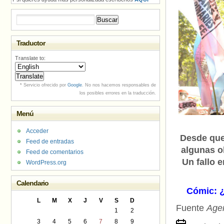
Buscar:
Traductor
Translate to:
* Servicio ofrecido por
Google
. No nos hacemos responsables de
los posibles errores en la traducción.
Menú
Acceder
Desde que
Feed de entradas
algunas o
Feed de comentarios
Un fallo 
WordPress.org
Calendario
Cómic: ¿
L
M
X
J
V
S
D
Fuente
Age
1
2
3
4
5
6
7
8
9