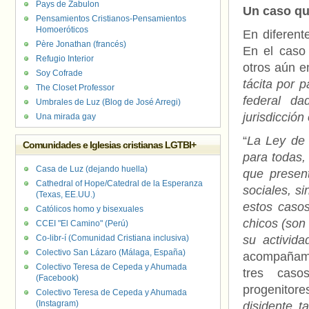
Pays de Zabulon
Un caso qu
Pensamientos Cristianos-Pensamientos
Homoeróticos
En diferent
Père Jonathan (francés)
En el caso
Refugio Interior
otros aún en
Soy Cofrade
tácita por 
The Closet Professor
federal da
Umbrales de Luz (Blog de José Arregi)
jurisdicción
Una mirada gay
“
La Ley de 
Comunidades e Iglesias cristianas LGTBI+
para todas,
Casa de Luz (dejando huella)
que presen
Cathedral of Hope/Catedral de la Esperanza
sociales, si
(Texas, EE.UU.)
estos caso
Católicos homo y bisexuales
chicos (son
CCEI "El Camino" (Perú)
Co-libr-í (Comunidad Cristiana inclusiva)
su activida
Colectivo San Lázaro (Málaga, España)
acompañamie
Colectivo Teresa de Cepeda y Ahumada
tres caso
(Facebook)
progenitore
Colectivo Teresa de Cepeda y Ahumada
(Instagram)
disidente 