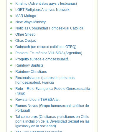
Kinship (Adventistas gays y lesbianas)
LGBT Religious Archives Network
MAR Málaga
New Ways Ministry
Noticias Comunidad Homosexual Católica
Other Sheep
Otras Ovejas
Outreach (un recurso católico LGTBQ)
Pastoral Ecuménica VIH-SIDA (Argentina)
Progetto su fede e omosessualità
Rainbow Baptists
Rainbow Christians
Reconaissance (padres de personas
homosexuales). Francia
Refo – Rete Evangelica Fede e Omosessualità
(Italia)
Revista- blog InTERESArte.
Rumos Novos (Grupo homosexual católico de
Portugal)
Tal como eres (Cristianas y cristianos en Chile
por la inclusión de la Diversidad Sexual en las
iglesias y en la sociedad)