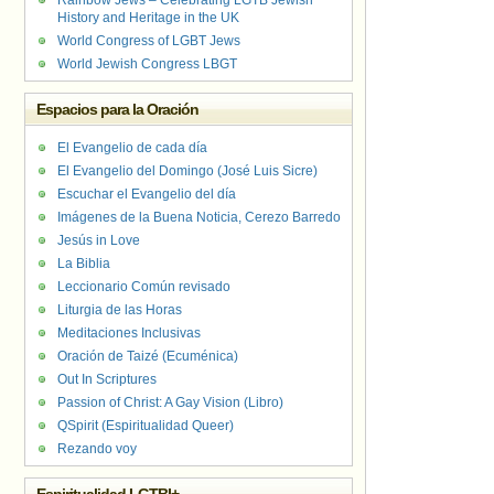
Rainbow Jews – Celebrating LGTB Jewish
History and Heritage in the UK
World Congress of LGBT Jews
World Jewish Congress LBGT
Espacios para la Oración
El Evangelio de cada día
El Evangelio del Domingo (José Luis Sicre)
Escuchar el Evangelio del día
Imágenes de la Buena Noticia, Cerezo Barredo
Jesús in Love
La Biblia
Leccionario Común revisado
Liturgia de las Horas
Meditaciones Inclusivas
Oración de Taizé (Ecuménica)
Out In Scriptures
Passion of Christ: A Gay Vision (Libro)
QSpirit (Espiritualidad Queer)
Rezando voy