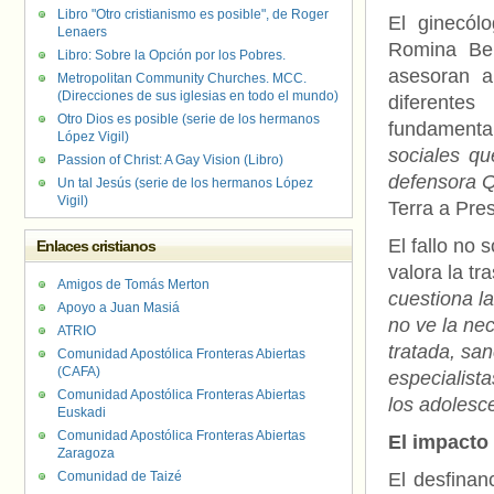
Libro "Otro cristianismo es posible", de Roger
El ginecól
Lenaers
Romina Ben
Libro: Sobre la Opción por los Pobres.
asesoran a
Metropolitan Community Churches. MCC.
(Direcciones de sus iglesias en todo el mundo)
diferentes
Otro Dios es posible (serie de los hermanos
fundamental 
López Vigil)
sociales qu
Passion of Christ: A Gay Vision (Libro)
defensora Q
Un tal Jesús (serie de los hermanos López
Vigil)
Terra a Pre
El fallo no 
Enlaces cristianos
valora la t
Amigos de Tomás Merton
cuestiona l
Apoyo a Juan Masiá
no ve la ne
ATRIO
tratada, sa
Comunidad Apostólica Fronteras Abiertas
(CAFA)
especialista
Comunidad Apostólica Fronteras Abiertas
los adolesc
Euskadi
Comunidad Apostólica Fronteras Abiertas
El impacto
Zaragoza
Comunidad de Taizé
El desfinan