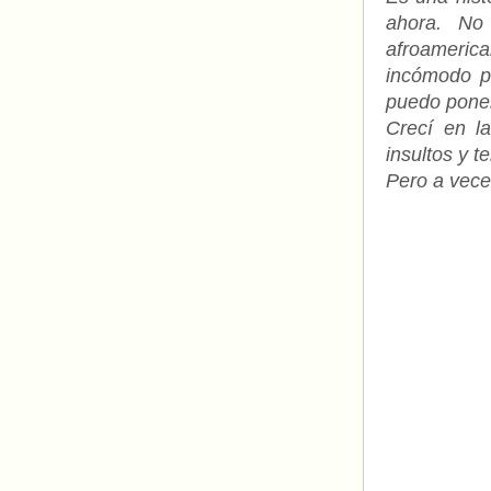
ahora. No
afroamerica
incómodo p
puedo poner
Crecí en l
insultos y t
Pero a vece