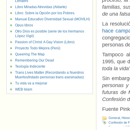
proceso, la
Lenaers
familias, s
Libro Miradas Atrevidas (Aldarte)
Libro: Sobre la Opción por los Pobres.
de una falsa
Manual Educativo Diversidad Sexual (MOVILH)
La resoluci
Opus libros
hace campañ
Otro Dios es posible (serie de los hermanos
López Vigil)
congregacio
Passion of Christ: A Gay Vision (Libro)
personas de
Proyecto Todo Mejora (Perú)
Tampoco al
Queering The Map
Remembering Our Dead
1995, que d
Teología Indecente
toda la vida”
Trans Lives Matter (Recordando a Nuestros
Muertos/listado personas trans asesinadas)
Sin embarg
Tu vida va a mejorar
personas y 
WEB Islam
futuras de 
Confesión d
Fuente Pin
General
,
Histo
Confesión de F
Personas LGT