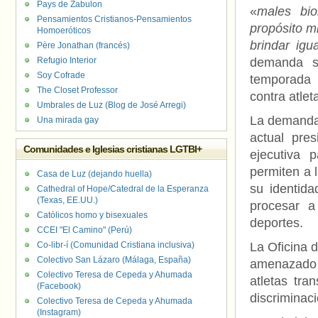
Pays de Zabulon
«
males bio
Pensamientos Cristianos-Pensamientos
propósito m
Homoeróticos
brindar igu
Père Jonathan (francés)
Refugio Interior
demanda s
Soy Cofrade
temporada 
The Closet Professor
contra atlet
Umbrales de Luz (Blog de José Arregi)
La demanda 
Una mirada gay
actual pre
Comunidades e Iglesias cristianas LGTBI+
ejecutiva 
permiten a 
Casa de Luz (dejando huella)
su identida
Cathedral of Hope/Catedral de la Esperanza
(Texas, EE.UU.)
procesar a
Católicos homo y bisexuales
deportes.
CCEI "El Camino" (Perú)
Co-libr-í (Comunidad Cristiana inclusiva)
La Oficina 
Colectivo San Lázaro (Málaga, España)
amenazado c
Colectivo Teresa de Cepeda y Ahumada
atletas tra
(Facebook)
discriminaci
Colectivo Teresa de Cepeda y Ahumada
(Instagram)