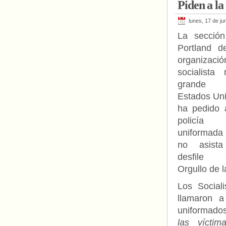
Piden a la
lunes, 17 de ju
La secció
Portland d
organizació
socialista
grande
Estados Un
ha pedido 
policía
uniformada
no asista
desfile 
Orgullo de l
Los Social
llamaron a
uniformado
las vícti