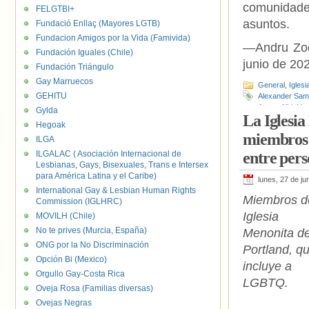
comunidades
FELGTBI+
asuntos.
Fundació Enllaç (Mayores LGTB)
Fundacion Amigos por la Vida (Famivida)
—Andru Zodr
Fundación Iguales (Chile)
junio de 20
Fundación Triángulo
Gay Marruecos
General
,
Iglesi
GEHITU
Alexander Sam
Asese Aihiokha
Gylda
La Iglesia
Hegoak
miembros 
ILGA
ILGALAC ( Asociación Internacional de
entre per
Lesbianas, Gays, Bisexuales, Trans e Intersex
para América Latina y el Caribe)
lunes, 27 de ju
International Gay & Lesbian Human Rights
Miembros d
Commission (IGLHRC)
Iglesia
MOVILH (Chile)
No te prives (Murcia, España)
Menonita d
ONG por la No Discriminación
Portland, q
Opción Bi (Mexico)
incluye a
Orgullo Gay-Costa Rica
LGBTQ.
Oveja Rosa (Familias diversas)
Ovejas Negras