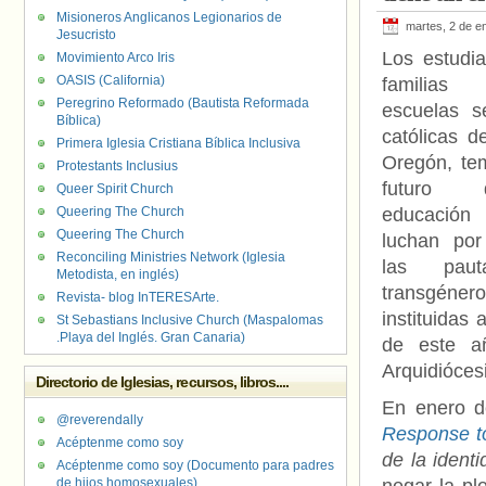
Misioneros Anglicanos Legionarios de
martes, 2 de e
Jesucristo
Los estudia
Movimiento Arco Iris
OASIS (California)
familias
Peregrino Reformado (Bautista Reformada
escuelas s
Bíblica)
católicas d
Primera Iglesia Cristiana Bíblica Inclusiva
Oregón, te
Protestants Inclusius
futuro
Queer Spirit Church
Queering The Church
educación
Queering The Church
luchan por
Reconciling Ministries Network (Iglesia
las paut
Metodista, en inglés)
transgénero
Revista- blog InTERESArte.
instituidas 
St Sebastians Inclusive Church (Maspalomas
.Playa del Inglés. Gran Canaria)
de este a
Arquidióces
Directorio de Iglesias, recursos, libros....
En enero d
@reverendally
Response to
Acéptenme como soy
de la ident
Acéptenme como soy (Documento para padres
de hijos homosexuales)