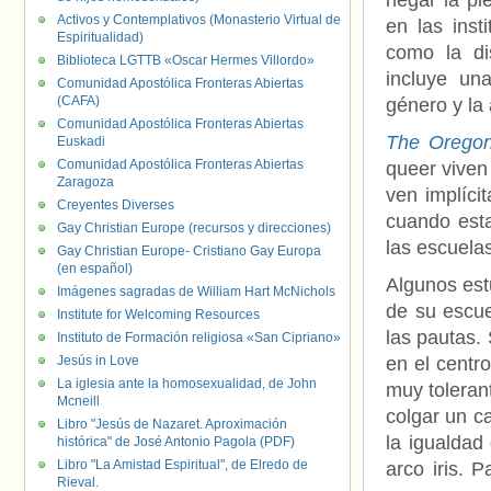
negar la pl
Activos y Contemplativos (Monasterio Virtual de
en las inst
Espiritualidad)
como la di
Biblioteca LGTTB «Oscar Hermes Villordo»
incluye un
Comunidad Apostólica Fronteras Abiertas
(CAFA)
género y la
Comunidad Apostólica Fronteras Abiertas
The Oregon
Euskadi
Comunidad Apostólica Fronteras Abiertas
queer viven
Zaragoza
ven implíci
Creyentes Diverses
cuando est
Gay Christian Europe (recursos y direcciones)
las escuelas
Gay Christian Europe- Cristiano Gay Europa
(en español)
Algunos est
Imágenes sagradas de William Hart McNichols
de su escue
Institute for Welcoming Resources
las pautas.
Instituto de Formación religiosa «San Cipriano»
Jesús in Love
en el centr
La iglesia ante la homosexualidad, de John
muy toleran
Mcneill
colgar un c
Libro "Jesús de Nazaret. Aproximación
la igualdad
histórica" de José Antonio Pagola (PDF)
Libro "La Amistad Espiritual", de Elredo de
arco iris. 
Rieval.