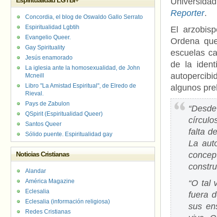
Espiritualidad LGTBI+
Universida
Reporter
.
Concordia, el blog de Oswaldo Gallo Serrato
Espiritualidad Lgbtih
El arzobisp
Evangelio Queer.
Ordena que
Gay Spirituality
escuelas ca
Jesús enamorado
de la ident
La iglesia ante la homosexualidad, de John
autopercibi
Mcneill
Libro "La Amistad Espiritual", de Elredo de
algunos pre
Rieval.
Pays de Zabulon
“Desde
QSpirit (Espiritualidad Queer)
círcul
Santos Queer
falta d
Sólido puente. Espiritualidad gay
La aut
Noticias Cristianas
concep
constru
Alandar
América Magazine
“O tal 
Eclesalia
fuera d
Eclesalia (información religiosa)
sus en
Redes Cristianas