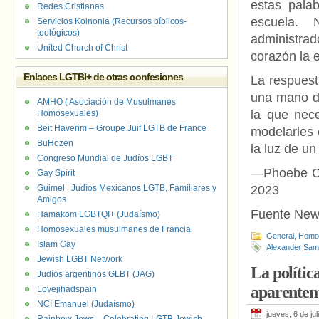
estas pala
Redes Cristianas
escuela. 
Servicios Koinonia (Recursos bíblicos-
teológicos)
administra
United Church of Christ
corazón la 
Enlaces LGTBI+ de otras confesiones
La respuest
una mano de
AMHO ( Asociación de Musulmanes
la que nec
Homosexuales)
Beit Haverim – Groupe Juif LGTB de France
modelarles 
BuHozen
la luz de un
Congreso Mundial de Judíos LGBT
—Phoebe Car
Gay Spirit
Guimel | Judíos Mexicanos LGTB, Familiares y
2023
Amigos
Fuente New
Hamakom LGBTQI+ (Judaísmo)
Homosexuales musulmanes de Francia
General
,
Homof
Islam Gay
Alexander Sam
Jewish LGBT Network
Homofobia/Tra
La polític
Judíos argentinos GLBT (JAG)
aparenteme
Lovejihadspain
NCI Emanuel (Judaísmo)
jueves, 6 de ju