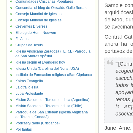
Comunidades Cristianas Populares
Sample cont
Concordia, el blog de Oswaldo Gallo Serrato
arquidióces
Consejo Mundial de Iglesias
de Moo, qu
Consejo Mundial de Iglesias
se avecina
Creyentes Diverses
El blog de Henri Nouwen
Central Cat
Fe Adulta
ahora ha o
Grupos de Jesús
portavoz de
Iglesia Anglicana Zaragoza (I.E.R.E) Parroquia
de San Andres Apóstol
Iglesia según el Evangelio hoy
“'[Cen
Iglesia Unida (Carolina del Norte, USA)
acoged
Instituto de Formación religiosa «San Cipriano»
escuch
Kairos Evangelio
todos 
La otra Iglesia.
apoyar
Lupa Protestante
temas y
Misión Sacerdotal Tercermundista (Argentina)
la Arq
Misión Sacerdotal Tercermundista (Chile)
Parroquia de San Esteban (Iglesia Anglicana
asociad
de Toronto, Canadá)
PodcastyRadio (Cristianos)
June Arne,
Por tantas