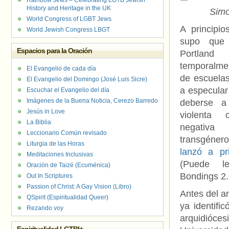
Rainbow Jews – Celebrating LGTB Jewish
History and Heritage in the UK
Simo
World Congress of LGBT Jews
A principi
World Jewish Congress LBGT
supo que 
Espacios para la Oración
Portland
temporalm
El Evangelio de cada día
de escuelas 
El Evangelio del Domingo (José Luis Sicre)
a especular
Escuchar el Evangelio del día
Imágenes de la Buena Noticia, Cerezo Barredo
deberse a
Jesús in Love
violenta 
La Biblia
negativ
Leccionario Común revisado
transgéner
Liturgia de las Horas
lanzó a pr
Meditaciones Inclusivas
(Puede l
Oración de Taizé (Ecuménica)
Bondings 2.
Out In Scriptures
Passion of Christ: A Gay Vision (Libro)
Antes del an
QSpirit (Espiritualidad Queer)
ya identifi
Rezando voy
arquidióces