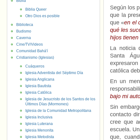
Biblia
Según los pa
Biblia Queer
que la pres
Otro Dios es posible
que «
en el 
Biblioteca
qué les suc
Budismo
hijos tiene
Caverna
Cine/TV/Videos
La noticia
Comunidad Bahá'í
Santa Águ
Cristianismo (Iglesias)
expresaron
Cuáqueros
católica deb
Iglesia Adventista del Séptimo Día
Iglesia Anglicana
En un mens
Iglesia Bautista
responsabil
Iglesia Católica
bajo mi auto
Iglesia de Jesucristo de los Santos de los
Últimos Días (Mormones)
Sin embargo
Iglesia de la Comunidad Metropolitana
contacto di
Iglesia Inclusiva
cree que ad
Iglesia Luterana
escuela. Un
Iglesia Menonita
que, cuando
Iglesia Metodista