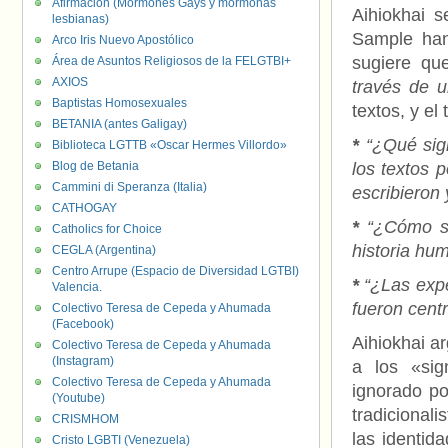
Afirmación (Mormones Gays y mormonas
Aihiokhai 
lesbianas)
Sample han
Arco Iris Nuevo Apostólico
sugiere qu
Área de Asuntos Religiosos de la FELGTBI+
AXIOS
través de un
Baptistas Homosexuales
textos, y e
BETANIA (antes Galigay)
*
“¿Qué sig
Biblioteca LGTTB «Oscar Hermes Villordo»
Blog de Betania
los textos 
Cammini di Speranza (Italia)
escribieron 
CATHOGAY
*
“¿Cómo se
Catholics for Choice
historia hu
CEGLA (Argentina)
Centro Arrupe (Espacio de Diversidad LGTBI)
*
“¿Las expe
Valencia.
fueron cent
Colectivo Teresa de Cepeda y Ahumada
(Facebook)
Aihiokhai ar
Colectivo Teresa de Cepeda y Ahumada
(Instagram)
a los «sig
Colectivo Teresa de Cepeda y Ahumada
ignorado po
(Youtube)
tradicional
CRISMHOM
las identid
Cristo LGBTI (Venezuela)