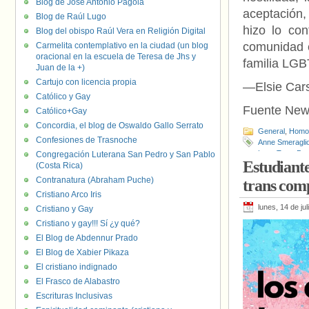
Blog de José Antonio Pagola
aceptación,
Blog de Raúl Lugo
hizo lo co
Blog del obispo Raúl Vera en Religión Digital
comunidad e
Carmelita contemplativo en la ciudad (un blog
oracional en la escuela de Teresa de Jhs y
familia LG
Juan de la +)
Cartujo con licencia propia
—Elsie Cars
Católico y Gay
Fuente New
Católico+Gay
Concordia, el blog de Oswaldo Gallo Serrato
General
,
Homof
Confesiones de Trasnoche
Anne Smeragli
Luan Tran
,
Pe
Congregación Luterana San Pedro y San Pablo
Estudiante
(Costa Rica)
Contranatura (Abraham Puche)
trans comp
Cristiano Arco Iris
lunes, 14 de ju
Cristiano y Gay
Cristiano y gay!!! Sí ¿y qué?
El Blog de Abdennur Prado
El Blog de Xabier Pikaza
El cristiano indignado
El Frasco de Alabastro
Escrituras Inclusivas