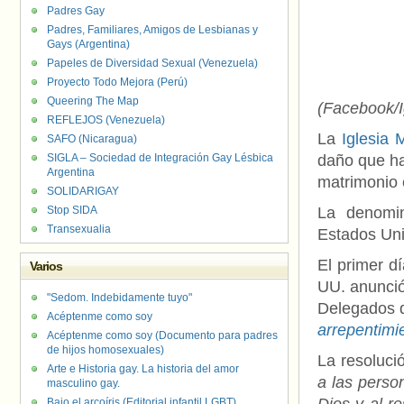
Padres Gay
Padres, Familiares, Amigos de Lesbianas y
Gays (Argentina)
Papeles de Diversidad Sexual (Venezuela)
Proyecto Todo Mejora (Perú)
Queering The Map
(Facebook/I
REFLEJOS (Venezuela)
La
Iglesia 
SAFO (Nicaragua)
SIGLA – Sociedad de Integración Gay Lésbica
daño que ha
Argentina
matrimonio 
SOLIDARIGAY
Stop SIDA
La denomi
Transexualia
Estados Un
El primer dí
Varios
UU. anunció
"Sedom. Indebidamente tuyo"
Delegados 
Acéptenme como soy
arrepentimi
Acéptenme como soy (Documento para padres
de hijos homosexuales)
La resolució
Arte e Historia gay. La historia del amor
a las perso
masculino gay.
Bajo el arcoíris (Editorial infantil LGBT).