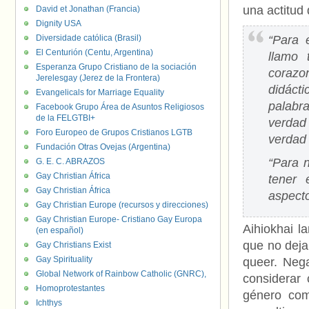
una actitud 
David et Jonathan (Francia)
Dignity USA
Diversidade católica (Brasil)
“Para 
El Centurión (Centu, Argentina)
llamo 
Esperanza Grupo Cristiano de la sociación
corazo
Jerelesgay (Jerez de la Frontera)
didáct
Evangelicals for Marriage Equality
palabr
Facebook Grupo Área de Asuntos Religiosos
de la FELGTBI+
verdad
Foro Europeo de Grupos Cristianos LGTB
verdad
Fundación Otras Ovejas (Argentina)
“Para 
G. E. C. ABRAZOS
Gay Christian África
tener 
Gay Christian África
aspecto
Gay Christian Europe (recursos y direcciones)
Gay Christian Europe- Cristiano Gay Europa
Aihiokhai la
(en español)
que no deja
Gay Christians Exist
Gay Spirituality
queer. Nega
Global Network of Rainbow Catholic (GNRC),
considerar 
Homoprotestantes
género com
Ichthys