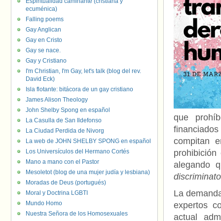
Espiritualidad caminante (cristiana y
ecuménica)
Falling poems
Gay Anglican
Gay en Cristo
Gay se nace.
Gay y Cristiano
I'm Christian, I'm Gay, let's talk (blog del rev.
David Eck)
Isla flotante: bitácora de un gay cristiano
James Alison Theology
John Shelby Spong en español
que prohíb
La Casulla de San Ildefonso
financiados
La Ciudad Perdida de Nivorg
compitan e
La web de JOHN SHELBY SPONG en español
Los Universículos del Hermano Cortés
prohibición
Mano a mano con el Pastor
alegando qu
Mesoletot (blog de una mujer judía y lesbiana)
discriminato
Moradas de Deus (portugués)
La demanda,
Moral y Doctrina LGBTI
Mundo Homo
expertos c
Nuestra Señora de los Homosexuales
actual adm