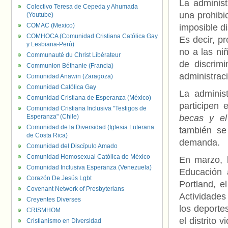
La administ
Colectivo Teresa de Cepeda y Ahumada
una prohibi
(Youtube)
COMAC (Mexico)
imposible di
COMHOCA (Comunidad Cristiana Católica Gay
Es decir, pr
y Lesbiana-Perú)
no a las ni
Communauté du Christ Libérateur
de discrimi
Communion Béthanie (Francia)
administraci
Comunidad Anawin (Zaragoza)
Comunidad Católica Gay
La adminis
Comunidad Cristiana de Esperanza (México)
participen 
Comunidad Cristiana Inclusiva "Testigos de
Esperanza" (Chile)
becas y el 
Comunidad de la Diversidad (Iglesia Luterana
también se
de Costa Rica)
demanda.
Comunidad del Discípulo Amado
Comunidad Homosexual Católica de México
En marzo, 
Comunidad Inclusiva Esperanza (Venezuela)
Educación 
Corazón De Jesús Lgbt
Portland, e
Covenant Network of Presbyterians
Actividades
Creyentes Diverses
los deporte
CRISMHOM
el distrito 
Cristianismo en Diversidad