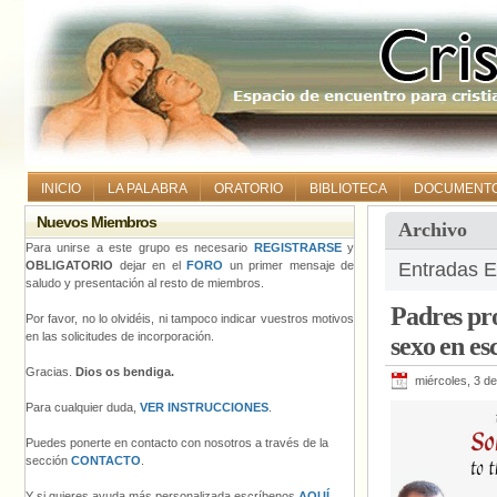
INICIO
LA PALABRA
ORATORIO
BIBLIOTECA
DOCUMENT
Nuevos Miembros
Archivo
Para unirse a este grupo es necesario
REGISTRARSE
y
OBLIGATORIO
dejar en el
FORO
un primer mensaje de
Entradas E
saludo y presentación al resto de miembros.
Padres pro
Por favor, no lo olvidéis, ni tampoco indicar vuestros motivos
en las solicitudes de incorporación.
sexo en es
Gracias.
Dios os bendiga.
miércoles, 3 d
Para cualquier duda,
VER INSTRUCCIONES
.
Puedes ponerte en contacto con nosotros a través de la
sección
CONTACTO
.
Y si quieres ayuda más personalizada escríbenos
AQUÍ