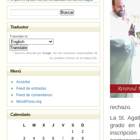
Buscar:
Traductor
Translate to:
* Servicio ofrecido por
Google
. No nos hacemos responsables de
los posibles errores en la traducción.
Menú
Acceder
Feed de entradas
Feed de comentarios
WordPress.org
rechazo.
Calendario
La St. Agat
grado en P
L
M
X
J
V
S
D
1
2
inscripció
3
4
5
6
7
8
9