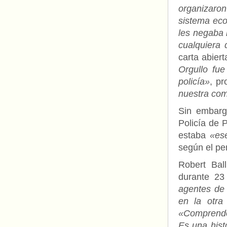
organizaron
sistema eco
les negaba l
cualquiera
carta abier
Orgullo fue
policía»
, pr
nuestra com
Sin embargo
Policía de 
estaba
«es
según el pe
Robert Bal
durante 23
agentes de 
en la otra
«Comprendo 
Es una hist