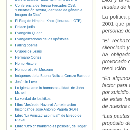
Dios y al re
Conferencia de Teresa Forcades OSB:
rituales de 
“Orientación sexual, identidad de género e
imagen de Dios” .
La política
El Blog de Nimphie Knox (literatura LGTB)
2001 que pr
Enlace judío
personas d
Evangelio Queer.
Evangelizadoras de los Apóstoles
“El recha
Falling poems
silenciado y
Grupos de Jesús
ha obligado
Hermano Cortés
provocado 
Homo History
resolución.
Homoerotic Art Museum
Imágenes de la Buena Noticia, Cerezo Barredo
“En alguno
Jesús in Love
factor para
La iglesia ante la homosexualidad, de John
por suicidi
Mcneill
de estas he
La verdad de los kikos
Libro "Jesús de Nazaret. Aproximación
de nuestra 
histórica" de José Antonio Pagola (PDF)
“Las pautas
Libro "La Amistad Espiritual", de Elredo de
Rieval.
propósito de
Libro "Otro cristianismo es posible", de Roger