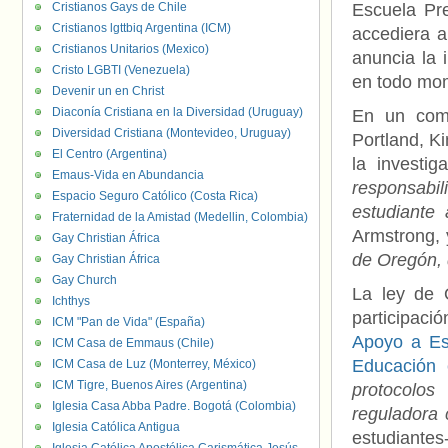
Cristianos Gays de Chile
Escuela Pre
Cristianos lgttbiq Argentina (ICM)
accediera a
Cristianos Unitarios (Mexico)
anuncia la 
Cristo LGBTI (Venezuela)
en todo mo
Devenir un en Christ
Diaconía Cristiana en la Diversidad (Uruguay)
En un comu
Diversidad Cristiana (Montevideo, Uruguay)
Portland, K
El Centro (Argentina)
la investig
Emaus-Vida en Abundancia
responsabi
Espacio Seguro Católico (Costa Rica)
estudiante 
Fraternidad de la Amistad (Medellin, Colombia)
Armstrong, y
Gay Christian África
de Oregón, q
Gay Christian África
Gay Church
La ley de 
Ichthys
participac
ICM "Pan de Vida" (España)
Apoyo a Es
ICM Casa de Emmaus (Chile)
Educación e
ICM Casa de Luz (Monterrey, México)
ICM Tigre, Buenos Aires (Argentina)
protocolos
Iglesia Casa Abba Padre. Bogotá (Colombia)
reguladora 
Iglesia Católica Antigua
estudiantes