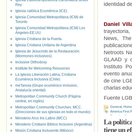
Iglesia Católica Apostólica Carismática Jesús
identidad d
Rey
Iglesia católica Ecuménica (ICE)
Iglesia Comunidad Metropolitana (ICM) de
Toronto
Daniel Vill
Iglesia Comunidad Metropolitana (ICM) Los
trayectoria
Ángeles-EE.UU.
News, The 
Iglesia Cristiana de la Puerta
publicacio
Iglesia Cristiana Unitaria de Argentina
Iglesia de Jesucristo de la Restauración.
Netroots N
(Mormones inclusivos).
GLAAD y d
Inclusive Orthodoxy
Instituto 
Institute for Welcoming Resources
evento anua
La Iglesia Liberación Latina, Cristiana
Ecuménica Inclusiva (Chile)
de cine LGB
meTanoia (Grupo ecuménico inclusivo,
charlas edu
Andalucía oriental)
Metropolitan Community Church (Página
Fuente LG
central, en inglés)
General
,
Homof
Metropolitan Community Churches. MCC.
America First Po
(Direcciones de sus iglesias en todo el mundo)
Escuelas Seun
Ministerio Arco Iris Latino (MCC)
La polític
(OSAA)
,
Pers
Ministerio Cristiano Bíblico Inclusivo (Argentina)
tiene un e
Misión Cristiana Incluyente (México)