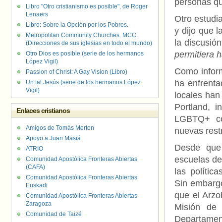
personas qu
Libro "Otro cristianismo es posible", de Roger
Lenaers
Otro estudi
Libro: Sobre la Opción por los Pobres.
y dijo que 
Metropolitan Community Churches. MCC.
la discusió
(Direcciones de sus iglesias en todo el mundo)
permitiera 
Otro Dios es posible (serie de los hermanos
López Vigil)
Como inform
Passion of Christ: A Gay Vision (Libro)
ha enfrenta
Un tal Jesús (serie de los hermanos López
Vigil)
locales han 
Portland, in
Enlaces cristianos
LGBTQ+ com
Amigos de Tomás Merton
nuevas rest
Apoyo a Juan Masiá
Desde que
ATRIO
escuelas de
Comunidad Apostólica Fronteras Abiertas
(CAFA)
las polític
Comunidad Apostólica Fronteras Abiertas
Sin embargo
Euskadi
que el Arzo
Comunidad Apostólica Fronteras Abiertas
Zaragoza
Misión de 
Comunidad de Taizé
Departamen