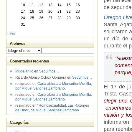
permanecer 
10
11
12
13
14
15
16
de segurida
17
18
19
20
21
22
23
Oregon Liv
24
25
26
27
28
29
30
Santa Ágata
31
solicitaron
« Sep
un día de 
Archivos
durante el p
Archivos
“
Nuest
Comentarios recientes
coment
Mudejarillo
en
Seguimos…
parque,
Ricardo Alonso Ochoa Gongora
en
Seguimos…
resignado
en
Carta abierta a Monseñor Munilla,
El 17 de jul
por Miguel Sánchez Zambrano.
Trista Case
resignado
en
Carta abierta a Monseñor Munilla,
por Miguel Sánchez Zambrano.
elegir una 
resignado
en
“Homosexualidad. Las Razones
“
enseñanzas 
de Dios”, de Miguel Sánchez Zambrano
misión y lo
informaron 
Categorías
para reembol