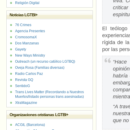
viva. C
Religión Digital
criti
espirit
Noticias LGTBI+
76 Crimes
El teólogo
Agencia Presentes
experienci
CromosomaX
rígida de l
Dos Manzanas
por las per
Gayety
New Ways Ministry
“Hace 
Outreach (un recurso católico LGTBQ)
Oveja Rosa (Familias diversas)
opinió
Radio Carlos Paz
habría
Revista GQ
embar
SentidoG
compar
Trans Lives Matter (Recordando a Nuestros
mientra
Muertos/listado personas trans asesinadas)
XtraMagazine
“A tra
nuestra
Organizaciones cristianas LGTBI+
que no 
ACGIL (Barcelona)