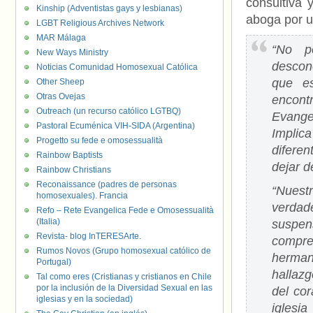
consultiva 
Kinship (Adventistas gays y lesbianas)
aboga por u
LGBT Religious Archives Network
MAR Málaga
“No p
New Ways Ministry
descon
Noticias Comunidad Homosexual Católica
que es
Other Sheep
Otras Ovejas
encont
Outreach (un recurso católico LGTBQ)
Evange
Pastoral Ecuménica VIH-SIDA (Argentina)
Implic
Progetto su fede e omosessualità
diferen
Rainbow Baptists
dejar d
Rainbow Christians
Reconaissance (padres de personas
“Nuest
homosexuales). Francia
verdad
Refo – Rete Evangelica Fede e Omosessualità
(Italia)
suspen
Revista- blog InTERESArte.
compre
Rumos Novos (Grupo homosexual católico de
herman
Portugal)
hallazg
Tal como eres (Cristianas y cristianos en Chile
por la inclusión de la Diversidad Sexual en las
del co
iglesias y en la sociedad)
iglesi