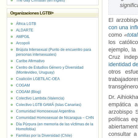
The Gay Christian (en inglés)
signifi
Organizaciones LGTBI+
El arzobis
África LGTB
con una inf
ALDARTE
como
«
total
AMPGIL
los católi
Arcopoli
ejemplo, la
Brújula Intersexual (Punto de encuentro para
personas intersexuales)
Cruz indep
Caribe Afirmativo
identidad d
Centro de Estudios Género y Diversidad
otros esfu
(Montevideo, Uruguay)
trabajadores
Coalición LGBTILAC-OEA
COGAM
transgénero
COGAM (Blog)
Dr. Aihiokha
Colectivo Lambda (Valencia)
empática a
Colectivo LGTB GAMÁ (Islas Canarias)
arzobispo S
Comunidad Homosexual Argentina
Comunidad Homosexual de Nicaragua – CHN
políticas e
Día Púrpura (en memoria de las víctimas de la
abiertamen
Homofobia)
consultar a
Familias por la Diversidad (Chile)