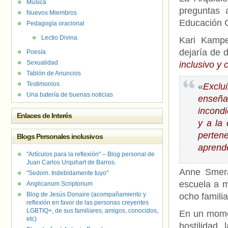
Música
preguntas 
Nuevos Miembros
Educación C
Pedagogía oracional
Lectio Divina
Kari Kampe
dejaría de 
Poesía
Sexualidad
inclusivo y
Tablón de Anuncios
Testimonios
«
Exclu
Una batería de buenas noticias
enseña
incondi
Enlaces de Interés
y a la
perten
Blogs Personales inclusivos
aprende
"Artículos para la reflexión" – Blog personal de
Juan Carlos Urquhart de Barros.
Anne Smerag
"Sedom. Indebidamente tuyo"
escuela a m
Anglicanum Scriptorium
Blog de Jesús Donaire (acompañamiento y
ocho famili
reflexión en favor de las personas creyentes
LGBTIQ+, de sus familiares, amigos, conocidos,
En un mome
etc)
hostilidad,