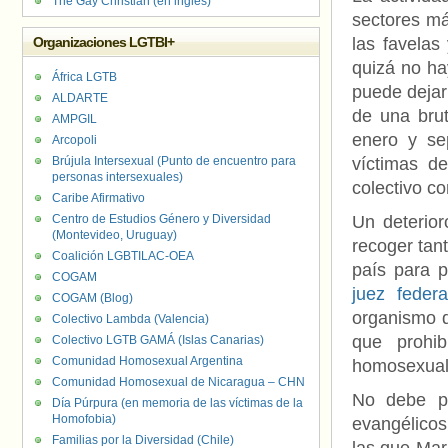
The Gay Christian (en inglés)
sectores má
Organizaciones LGTBI+
las favelas
quizá no ha
África LGTB
puede dejar
ALDARTE
de una bru
AMPGIL
enero y se
Arcopoli
Brújula Intersexual (Punto de encuentro para
víctimas d
personas intersexuales)
colectivo c
Caribe Afirmativo
Centro de Estudios Género y Diversidad
Un deterior
(Montevideo, Uruguay)
recoger tan
Coalición LGBTILAC-OEA
país para p
COGAM
juez federa
COGAM (Blog)
organismo qu
Colectivo Lambda (Valencia)
que prohi
Colectivo LGTB GAMÁ (Islas Canarias)
Comunidad Homosexual Argentina
homosexual
Comunidad Homosexual de Nicaragua – CHN
No debe pe
Día Púrpura (en memoria de las víctimas de la
Homofobia)
evangélicos
Familias por la Diversidad (Chile)