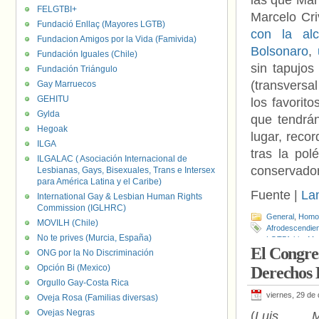
las que Mar
FELGTBI+
Marcelo Cri
Fundació Enllaç (Mayores LGTB)
con la al
Fundacion Amigos por la Vida (Famivida)
Bolsonaro
,
Fundación Iguales (Chile)
sin tapujos
Fundación Triángulo
(transversa
Gay Marruecos
GEHITU
los favorit
Gylda
que tendrán
Hegoak
lugar, reco
ILGA
tras la pol
ILGALAC ( Asociación Internacional de
conservador
Lesbianas, Gays, Bisexuales, Trans e Intersex
para América Latina y el Caribe)
Fuente |
La
International Gay & Lesbian Human Rights
Commission (IGLHRC)
General
,
Homof
MOVILH (Chile)
Afrodescendie
No te prives (Murcia, España)
LGTBfobia
,
Mar
El Congre
LGTBI
ONG por la No Discriminación
Opción Bi (Mexico)
Derechos
Orgullo Gay-Costa Rica
viernes, 29 de
Oveja Rosa (Familias diversas)
Ovejas Negras
(
Luis Mi