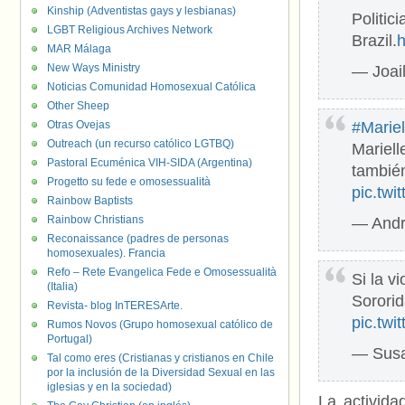
Kinship (Adventistas gays y lesbianas)
Politic
LGBT Religious Archives Network
Brazil.
h
MAR Málaga
New Ways Ministry
— Joail
Noticias Comunidad Homosexual Católica
Other Sheep
Otras Ovejas
#Marie
Outreach (un recurso católico LGTBQ)
Mariell
Pastoral Ecuménica VIH-SIDA (Argentina)
también
Progetto su fede e omosessualità
pic.tw
Rainbow Baptists
Rainbow Christians
— Andr
Reconaissance (padres de personas
homosexuales). Francia
Refo – Rete Evangelica Fede e Omosessualità
Si la v
(Italia)
Sorori
Revista- blog InTERESArte.
pic.tw
Rumos Novos (Grupo homosexual católico de
Portugal)
— Sus
Tal como eres (Cristianas y cristianos en Chile
por la inclusión de la Diversidad Sexual en las
iglesias y en la sociedad)
La activida