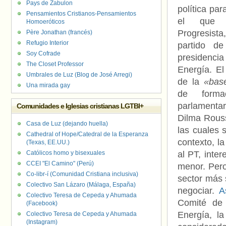
Pays de Zabulon
política par
Pensamientos Cristianos-Pensamientos
el que e
Homoeróticos
Progresist
Père Jonathan (francés)
Refugio Interior
partido d
Soy Cofrade
presidenc
The Closet Professor
Energía. E
Umbrales de Luz (Blog de José Arregi)
de la
«bas
Una mirada gay
de forma
parlamenta
Comunidades e Iglesias cristianas LGTBI+
Dilma Rousse
Casa de Luz (dejando huella)
las cuales 
Cathedral of Hope/Catedral de la Esperanza
contexto, 
(Texas, EE.UU.)
Católicos homo y bisexuales
al PT, inte
CCEI "El Camino" (Perú)
menor. Pero
Co-libr-í (Comunidad Cristiana inclusiva)
sector más 
Colectivo San Lázaro (Málaga, España)
negociar.
A
Colectivo Teresa de Cepeda y Ahumada
Comité de
(Facebook)
Energía, la
Colectivo Teresa de Cepeda y Ahumada
(Instagram)