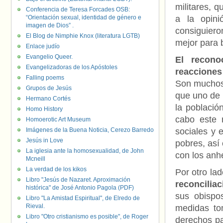
militares, q
Conferencia de Teresa Forcades OSB:
“Orientación sexual, identidad de género e
a la opini
imagen de Dios” .
consiguier
El Blog de Nimphie Knox (literatura LGTB)
mejor para 
Enlace judío
Evangelio Queer.
El recono
Evangelizadoras de los Apóstoles
reacciones
Falling poems
Son muchos 
Grupos de Jesús
que uno de 
Hermano Cortés
la poblaci
Homo History
cabo este r
Homoerotic Art Museum
Imágenes de la Buena Noticia, Cerezo Barredo
sociales y 
Jesús in Love
pobres, así
La iglesia ante la homosexualidad, de John
con los anh
Mcneill
La verdad de los kikos
Por otro la
Libro "Jesús de Nazaret. Aproximación
reconciliac
histórica" de José Antonio Pagola (PDF)
sus obispo
Libro "La Amistad Espiritual", de Elredo de
Rieval.
medidas to
Libro "Otro cristianismo es posible", de Roger
derechos pa