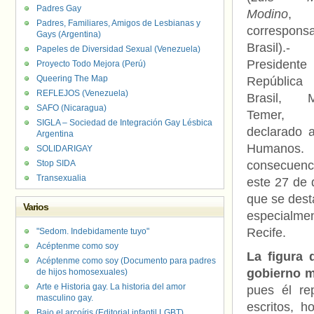
Padres Gay
Modino
,
Padres, Familiares, Amigos de Lesbianas y
correspons
Gays (Argentina)
Brasil).
Papeles de Diversidad Sexual (Venezuela)
Presidente 
Proyecto Todo Mejora (Perú)
Queering The Map
Repúblic
REFLEJOS (Venezuela)
Brasil, M
SAFO (Nicaragua)
Temer,
SIGLA – Sociedad de Integración Gay Lésbica
declarado
Argentina
Humanos. 
SOLIDARIGAY
Stop SIDA
consecuenci
Transexualia
este 27 de 
que se dest
Varios
especialmen
Recife.
"Sedom. Indebidamente tuyo"
Acéptenme como soy
La figura 
Acéptenme como soy (Documento para padres
gobierno mi
de hijos homosexuales)
Arte e Historia gay. La historia del amor
pues él re
masculino gay.
escritos, h
Bajo el arcoíris (Editorial infantil LGBT).