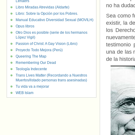
Lenaers
no ha dudad
Libro Miradas Atrevidas (Aldarte)
Libro: Sobre la Opción por los Pobres.
Sea como fu
Manual Educativo Diversidad Sexual (MOVILH)
existir, la
Opus libros
los Derech
Otro Dios es posible (serie de los hermanos
nuevamente
López Vigil)
Passion of Christ: A Gay Vision (Libro)
testimonio 
Proyecto Todo Mejora (Perú)
una de las m
Queering The Map
de la histori
Remembering Our Dead
Teología Indecente
Trans Lives Matter (Recordando a Nuestros
Muertos/listado personas trans asesinadas)
Tu vida va a mejorar
WEB Islam