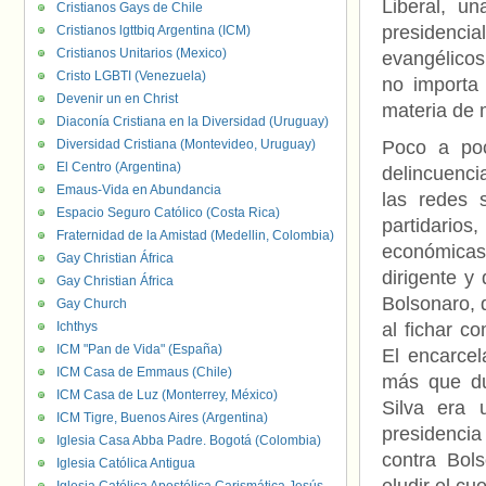
Liberal, u
Cristianos Gays de Chile
presidenci
Cristianos lgttbiq Argentina (ICM)
Cristianos Unitarios (Mexico)
evangélicos
Cristo LGBTI (Venezuela)
no importa
Devenir un en Christ
materia de 
Diaconía Cristiana en la Diversidad (Uruguay)
Diversidad Cristiana (Montevideo, Uruguay)
Poco a poc
El Centro (Argentina)
delincuenci
Emaus-Vida en Abundancia
las redes 
Espacio Seguro Católico (Costa Rica)
partidarios
Fraternidad de la Amistad (Medellin, Colombia)
económicas
Gay Christian África
dirigente y
Gay Christian África
Bolsonaro, 
Gay Church
Ichthys
al fichar c
ICM "Pan de Vida" (España)
El encarcel
ICM Casa de Emmaus (Chile)
más que du
ICM Casa de Luz (Monterrey, México)
Silva era 
ICM Tigre, Buenos Aires (Argentina)
presidencia
Iglesia Casa Abba Padre. Bogotá (Colombia)
contra Bol
Iglesia Católica Antigua