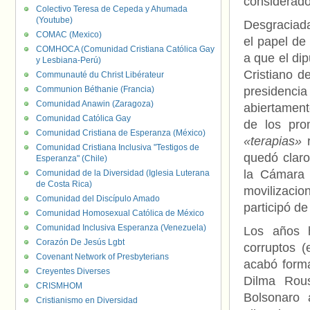
considerado
Colectivo Teresa de Cepeda y Ahumada
(Youtube)
Desgraciada
COMAC (Mexico)
el papel d
COMHOCA (Comunidad Cristiana Católica Gay
a que el di
y Lesbiana-Perú)
Cristiano d
Communauté du Christ Libérateur
Communion Béthanie (Francia)
presidenci
Comunidad Anawin (Zaragoza)
abiertament
Comunidad Católica Gay
de los prom
Comunidad Cristiana de Esperanza (México)
«terapias»
r
Comunidad Cristiana Inclusiva "Testigos de
quedó claro
Esperanza" (Chile)
la Cámara 
Comunidad de la Diversidad (Iglesia Luterana
de Costa Rica)
movilizaci
Comunidad del Discípulo Amado
participó de
Comunidad Homosexual Católica de México
Comunidad Inclusiva Esperanza (Venezuela)
Los años h
Corazón De Jesús Lgbt
corruptos 
Covenant Network of Presbyterians
acabó forma
Creyentes Diverses
Dilma Rous
CRISMHOM
Bolsonaro 
Cristianismo en Diversidad