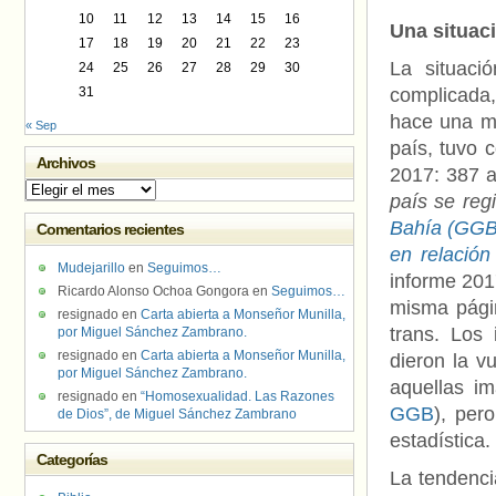
10
11
12
13
14
15
16
Una situac
17
18
19
20
21
22
23
La situaci
24
25
26
27
28
29
30
31
complicada,
hace una me
« Sep
país, tuvo 
Archivos
2017: 387 a
Archivos
país se reg
Bahía (GGB
Comentarios recientes
en relación
Mudejarillo
en
Seguimos…
informe 201
Ricardo Alonso Ochoa Gongora
en
Seguimos…
misma pági
resignado
en
Carta abierta a Monseñor Munilla,
trans. Los 
por Miguel Sánchez Zambrano.
resignado
en
Carta abierta a Monseñor Munilla,
dieron la v
por Miguel Sánchez Zambrano.
aquellas i
resignado
en
“Homosexualidad. Las Razones
GGB
), per
de Dios”, de Miguel Sánchez Zambrano
estadística.
Categorías
La tendencia