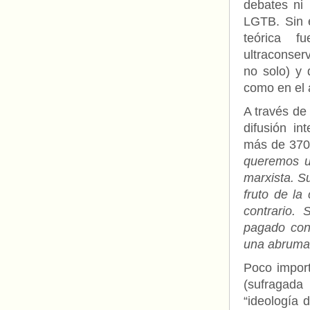
debates ni
LGTB. Sin 
teórica f
ultraconser
no solo) y
como en el á
A través de 
difusión in
más de 370.
queremos u
marxista. Su
fruto de la
contrario.
pagado con
una abrumad
Poco import
(sufragada
“ideología 