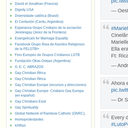
pic.tw
David et Jonathan (Francia)
Dignity USA
— Oest
Diversidade católica (Brasil)
El Centurión (Centu, Argentina)
#Marie
Esperanza Grupo Cristiano de la sociación
Jerelesgay (Jerez de la Frontera)
Cinelân
Evangelicals for Marriage Equality
Mariell
Facebook Grupo Área de Asuntos Religiosos
Ella er
de la FELGTBI+
Foro Europeo de Grupos Cristianos LGTB
Ft: Ric
Fundación Otras Ovejas (Argentina)
— Andr
G. E. C. ABRAZOS
Gay Christian África
Gay Christian África
Ahora e
Gay Christian Europe (recursos y direcciones)
pic.twi
Gay Christian Europe- Cristiano Gay Europa
(en español)
— Dr S
Gay Christians Exist
Gay Spirituality
Global Network of Rainbow Catholic (GNRC),
Every d
Homoprotestantes
#LutoP
Ichthys