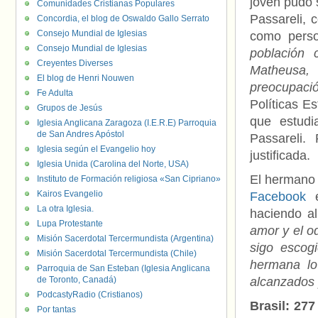
joven pudo 
Comunidades Cristianas Populares
Passareli, 
Concordia, el blog de Oswaldo Gallo Serrato
Consejo Mundial de Iglesias
como perso
Consejo Mundial de Iglesias
población 
Creyentes Diverses
Matheusa,
El blog de Henri Nouwen
preocupaci
Fe Adulta
Políticas Es
Grupos de Jesús
que estudi
Iglesia Anglicana Zaragoza (I.E.R.E) Parroquia
de San Andres Apóstol
Passareli.
Iglesia según el Evangelio hoy
justificada.
Iglesia Unida (Carolina del Norte, USA)
El hermano 
Instituto de Formación religiosa «San Cipriano»
Kairos Evangelio
Facebook
e
La otra Iglesia.
haciendo al
Lupa Protestante
amor y el od
Misión Sacerdotal Tercermundista (Argentina)
sigo escog
Misión Sacerdotal Tercermundista (Chile)
hermana lo
Parroquia de San Esteban (Iglesia Anglicana
de Toronto, Canadá)
alcanzados
PodcastyRadio (Cristianos)
Brasil: 27
Por tantas