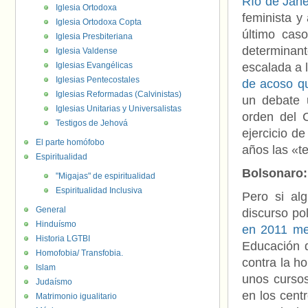
Río de Jane
Iglesia Ortodoxa
feminista y
Iglesia Ortodoxa Copta
último cas
Iglesia Presbiteriana
determinan
Iglesia Valdense
Iglesias Evangélicas
escalada a 
Iglesias Pentecostales
de acoso qu
Iglesias Reformadas (Calvinistas)
un debate u
Iglesias Unitarias y Universalistas
orden del 
Testigos de Jehová
ejercicio de
El parte homófobo
años las «t
Espiritualidad
Bolsonaro:
"Migajas" de espiritualidad
Espiritualidad Inclusiva
Pero si al
General
discurso pol
Hinduísmo
en 2011 me
Historia LGTBI
Educación
Homofobia/ Transfobia.
contra la h
Islam
unos cursos
Judaísmo
en los cent
Matrimonio igualitario