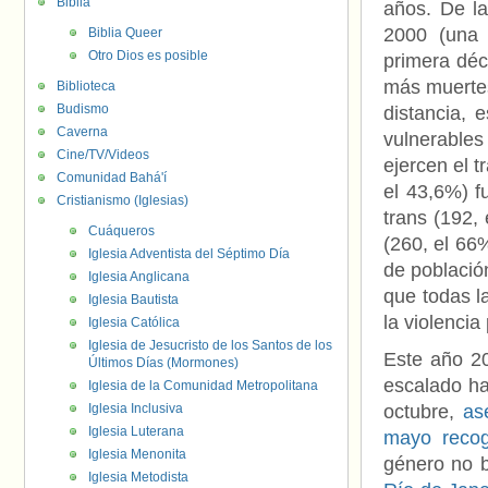
Biblia
años. De l
2000 (una 
Biblia Queer
Otro Dios es posible
primera déc
más muertes
Biblioteca
Budismo
distancia,
Caverna
vulnerable
Cine/TV/Videos
ejercen el t
Comunidad Bahá'í
el 43,6%) f
Cristianismo (Iglesias)
trans (192,
Cuáqueros
(260, el 66
Iglesia Adventista del Séptimo Día
de població
Iglesia Anglicana
que todas l
Iglesia Bautista
la violenci
Iglesia Católica
Iglesia de Jesucristo de los Santos de los
Este año 2
Últimos Días (Mormones)
escalado ha
Iglesia de la Comunidad Metropolitana
Iglesia Inclusiva
octubre,
as
Iglesia Luterana
mayo reco
Iglesia Menonita
género no 
Iglesia Metodista