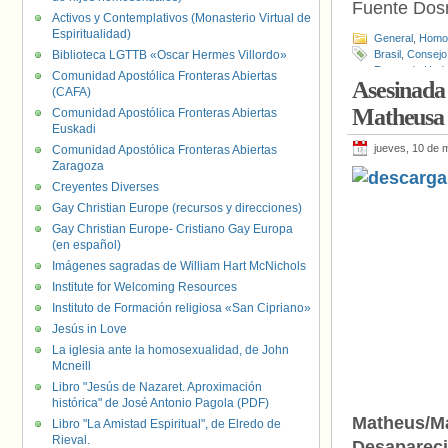
Fuente Do
Activos y Contemplativos (Monasterio Virtual de
Espiritualidad)
General
,
Homof
Biblioteca LGTTB «Oscar Hermes Villordo»
Brasil
,
Consejo 
Fernando Had
Comunidad Apostólica Fronteras Abiertas
Asesinada 
Temer
,
Partido
(CAFA)
Social Liberal (
Matheusa 
Comunidad Apostólica Fronteras Abiertas
Euskadi
jueves, 10 de 
Comunidad Apostólica Fronteras Abiertas
Zaragoza
Creyentes Diverses
Gay Christian Europe (recursos y direcciones)
Gay Christian Europe- Cristiano Gay Europa
(en español)
Imágenes sagradas de William Hart McNichols
Institute for Welcoming Resources
Instituto de Formación religiosa «San Cipriano»
Jesús in Love
La iglesia ante la homosexualidad, de John
Mcneill
Libro "Jesús de Nazaret. Aproximación
histórica" de José Antonio Pagola (PDF)
Matheus/M
Libro "La Amistad Espiritual", de Elredo de
Rieval.
Desaparecid