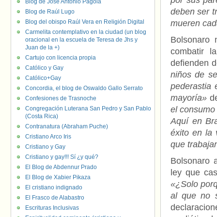
por sus pa
Blog de José Antonio Pagola
deben ser t
Blog de Raúl Lugo
Blog del obispo Raúl Vera en Religión Digital
mueren cad
Carmelita contemplativo en la ciudad (un blog
Bolsonaro 
oracional en la escuela de Teresa de Jhs y
Juan de la +)
combatir l
Cartujo con licencia propia
defienden 
Católico y Gay
niños de se
Católico+Gay
pederastia 
Concordia, el blog de Oswaldo Gallo Serrato
mayoría»
de
Confesiones de Trasnoche
el consumo 
Congregación Luterana San Pedro y San Pablo
(Costa Rica)
Aquí en Bra
Contranatura (Abraham Puche)
éxito en la
Cristiano Arco Iris
que trabaja
Cristiano y Gay
Cristiano y gay!!! Sí ¿y qué?
Bolsonaro a
El Blog de Abdennur Prado
ley que cas
El Blog de Xabier Pikaza
«¿Solo porq
El cristiano indignado
al que no 
El Frasco de Alabastro
declaracio
Escrituras Inclusivas