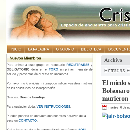
INICIO
LA PALABRA
ORATORIO
BIBLIOTECA
DOCUMENT
Nuevos Miembros
Archivo
Para unirse a este grupo es necesario
REGISTRARSE
y
OBLIGATORIO
dejar en el
FORO
un primer mensaje de
Entradas E
saludo y presentación al resto de miembros.
El miedo s
Por favor, no lo olvidéis, ni tampoco indicar vuestros motivos
en las solicitudes de incorporación.
Bolsonaro 
murieron e
Gracias.
Dios os bendiga.
Para cualquier duda,
VER INSTRUCCIONES
.
martes, 6 de n
Puedes ponerte en contacto con nosotros a través de la
sección
CONTACTO
.
Y si quieres ayuda más personalizada escríbenos
AQUÍ