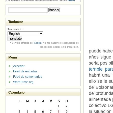
Buscar:
Traductor
Translate to:
* Servicio ofrecido por
Google
. No nos hacemos responsables de
los posibles errores en la traducción.
puede haber
años sigue 
Menú
seria posibi
Acceder
terrible pa
Feed de entradas
habrá una i
Feed de comentarios
ello se le 
WordPress.org
de Bolsonar
Calendario
de profunda 
alimentada 
L
M
X
J
V
S
D
colectivo L
1
2
la situació
3
4
5
6
7
8
9