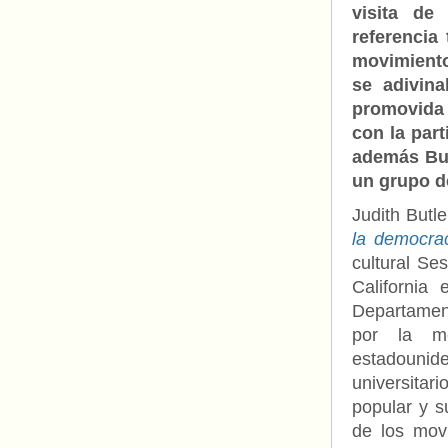
visita de 
referencia
movimiento
se adivin
promovida 
con la part
además Butl
un grupo d
Judith Butle
la democra
cultural Se
California
Departament
por la me
estadounid
universitar
popular y s
de los movi