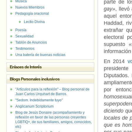
parte de lo
Música
Nuevos Miembros
gay»
, llevó
Pedagogía oracional
aquel ento
Lectio Divina
Haddad, riv
extrañar q
Poesía
Sexualidad
electoral p
Tablón de Anuncios
supuesto
«
Testimonios
información
Una batería de buenas noticias
En 2014
vo
Enlaces de Interés
president
Diputados. 
Blogs Personales inclusivos
ampliamente
por enton
"Artículos para la reflexión" – Blog personal de
Juan Carlos Urquhart de Barros.
homosexua
"Sedom. Indebidamente tuyo"
superpoder
Anglicanum Scriptorium
diciendo qu
Blog de Jesús Donaire (acompañamiento y
locales de p
reflexión en favor de las personas creyentes
LGBTIQ+, de sus familiares, amigos, conocidos,
que es hom
etc)