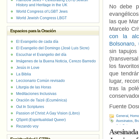
Rainbow Jews – Celebrating LGTB Jewish
History and Heritage in the UK
No debe pe
World Congress of LGBT Jews
evangélicos
World Jewish Congress LBGT
las que Mar
Marcelo Cri
Espacios para la Oración
con la al
El Evangelio de cada día
Bolsonaro
,
El Evangelio del Domingo (José Luis Sicre)
sin tapujos
Escuchar el Evangelio del día
(transversa
Imágenes de la Buena Noticia, Cerezo Barredo
los favorit
Jesús in Love
que tendrán
La Biblia
lugar, reco
Leccionario Común revisado
Liturgia de las Horas
tras la pol
Meditaciones Inclusivas
conservador
Oración de Taizé (Ecuménica)
Fuente Do
Out In Scriptures
Passion of Christ: A Gay Vision (Libro)
General
,
Homof
QSpirit (Espiritualidad Queer)
Asesinatos
,
Bra
Jair Bolsonaro
Rezando voy
Asesinada 
Janeiro
,
Univer