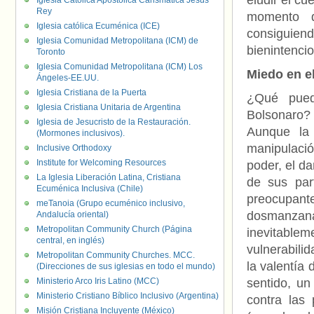
eludir el cu
Iglesia Católica Apostólica Carismática Jesús
Rey
momento de
Iglesia católica Ecuménica (ICE)
consiguien
Iglesia Comunidad Metropolitana (ICM) de
bienintenci
Toronto
Iglesia Comunidad Metropolitana (ICM) Los
Miedo en e
Ángeles-EE.UU.
Iglesia Cristiana de la Puerta
¿Qué pued
Iglesia Cristiana Unitaria de Argentina
Bolsonaro? 
Iglesia de Jesucristo de la Restauración.
Aunque la
(Mormones inclusivos).
manipulació
Inclusive Orthodoxy
Institute for Welcoming Resources
poder, el d
La Iglesia Liberación Latina, Cristiana
de sus par
Ecuménica Inclusiva (Chile)
preocupant
meTanoia (Grupo ecuménico inclusivo,
dosmanzana
Andalucía oriental)
Metropolitan Community Church (Página
inevitablem
central, en inglés)
vulnerabili
Metropolitan Community Churches. MCC.
la valentía 
(Direcciones de sus iglesias en todo el mundo)
Ministerio Arco Iris Latino (MCC)
sentido, un
Ministerio Cristiano Bíblico Inclusivo (Argentina)
contra las
Misión Cristiana Incluyente (México)