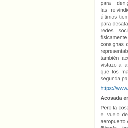
para den
las reivin
últimos tie
para desatar
redes soc
físicamente
consignas 
representab
también ac
vistazo a l
que los ma
segunda par
https://ww
Acosada en
Pero la cos
el vuelo de
aeropuerto 