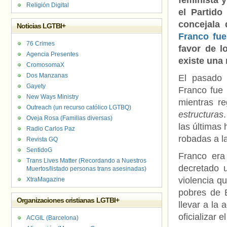
feminista 
Religión Digital
el
Partido
concejala 
Noticias LGTBI+
Franco fue
76 Crimes
favor de l
Agencia Presentes
existe una 
CromosomaX
Dos Manzanas
El pasado 
Gayety
Franco fue 
New Ways Ministry
mientras r
Outreach (un recurso católico LGTBQ)
estructuras
Oveja Rosa (Familias diversas)
las últimas 
Radio Carlos Paz
robadas a la
Revista GQ
SentidoG
Franco era
Trans Lives Matter (Recordando a Nuestros
decretado u
Muertos/listado personas trans asesinadas)
violencia q
XtraMagazine
pobres de B
Organizaciones cristianas LGTBI+
llevar a la
oficializar e
ACGIL (Barcelona)