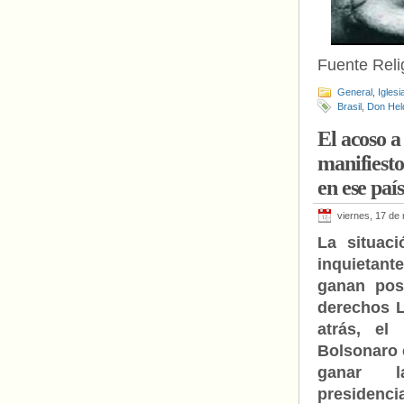
Fuente Relig
General
,
Iglesi
Brasil
,
Don Hel
El acoso a
manifiesto
en ese país
viernes, 17 de
La situac
inquietan
ganan posi
derechos 
atrás, el
Bolsonaro
ganar l
presidenc