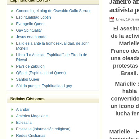
Janeiro af
Espiritualidad LGTBI+
activista 
Concordia, el blog de Oswaldo Gallo Serrato
Espiritualidad Lgbtih
lunes, 19 de m
Evangelio Queer.
El asesin
Gay Spirituality
de la activ
Jesús enamorado
Mariell
La iglesia ante la homosexualidad, de John
Mcneill
Franco de
Libro "La Amistad Espiritual", de Elredo de
una olead
Rieval.
protestas
Pays de Zabulon
Brasil.
QSpirit (Espiritualidad Queer)
Santos Queer
Marielle 
Sólido puente. Espiritualidad gay
había
convertid
Noticias Cristianas
un icono d
Alandar
lucha fem
América Magazine
Eclesalia
Eclesalia (información religiosa)
Marielle 
Redes Cristianas