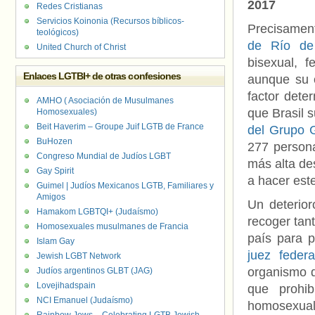
2017
Redes Cristianas
Servicios Koinonia (Recursos bíblicos-
Precisame
teológicos)
de Río de 
United Church of Christ
bisexual, 
Enlaces LGTBI+ de otras confesiones
aunque su c
factor dete
AMHO ( Asociación de Musulmanes
que Brasil 
Homosexuales)
Beit Haverim – Groupe Juif LGTB de France
del Grupo 
BuHozen
277 persona
Congreso Mundial de Judíos LGBT
más alta de
Gay Spirit
a hacer est
Guimel | Judíos Mexicanos LGTB, Familiares y
Amigos
Un deterior
Hamakom LGBTQI+ (Judaísmo)
recoger tan
Homosexuales musulmanes de Francia
país para p
Islam Gay
juez federa
Jewish LGBT Network
organismo qu
Judíos argentinos GLBT (JAG)
Lovejihadspain
que prohi
NCI Emanuel (Judaísmo)
homosexual