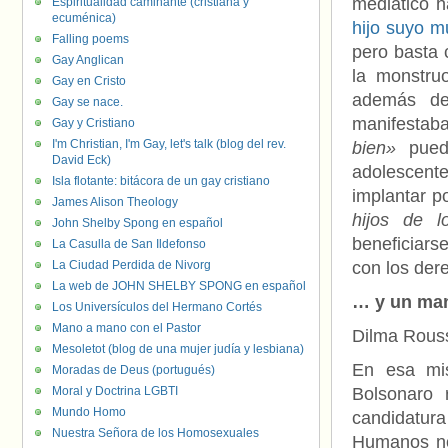
mediático h
Espiritualidad caminante (cristiana y
ecuménica)
hijo suyo m
Falling poems
pero basta 
Gay Anglican
la monstruo
Gay en Cristo
además de
Gay se nace.
manifestaba
Gay y Cristiano
I'm Christian, I'm Gay, let's talk (blog del rev.
bien»
pueda
David Eck)
adolescent
Isla flotante: bitácora de un gay cristiano
implantar p
James Alison Theology
hijos de 
John Shelby Spong en español
beneficiars
La Casulla de San Ildefonso
La Ciudad Perdida de Nivorg
con los de
La web de JOHN SHELBY SPONG en español
… y un ma
Los Universículos del Hermano Cortés
Mano a mano con el Pastor
Dilma Rouss
Mesoletot (blog de una mujer judía y lesbiana)
En esa mis
Moradas de Deus (portugués)
Moral y Doctrina LGBTI
Bolsonaro 
Mundo Homo
candidat
Nuestra Señora de los Homosexuales
Humanos no