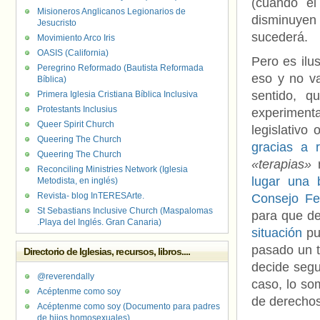
(cuando el
Misioneros Anglicanos Legionarios de
disminuyen
Jesucristo
sucederá.
Movimiento Arco Iris
OASIS (California)
Pero es ilu
Peregrino Reformado (Bautista Reformada
eso y no va
Bíblica)
sentido, 
Primera Iglesia Cristiana Bíblica Inclusiva
Protestants Inclusius
experiment
Queer Spirit Church
legislativo 
Queering The Church
gracias a r
Queering The Church
«terapias»
r
Reconciling Ministries Network (Iglesia
lugar una b
Metodista, en inglés)
Revista- blog InTERESArte.
Consejo Fe
St Sebastians Inclusive Church (Maspalomas
para que de
.Playa del Inglés. Gran Canaria)
situación
pu
pasado un t
Directorio de Iglesias, recursos, libros....
decide segu
@reverendally
caso, lo so
Acéptenme como soy
de derechos 
Acéptenme como soy (Documento para padres
de hijos homosexuales)