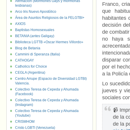
Afirmación (Mormones Gays y mormonas
Franco, cri
lesbianas)
que habitu
Arco Iris Nuevo Apostólico
habitantes 
Área de Asuntos Religiosos de la FELGTBI+
AXIOS
decisión de
Baptistas Homosexuales
de combatir
BETANIA (antes Galigay)
no haya s
Biblioteca LGTTB «Oscar Hermes Villordo»
acrecentada
Blog de Betania
intenciona
Cammini di Speranza (Italia)
disparar co
CATHOGAY
por el hech
Catholics for Choice
CEGLA (Argentina)
a la Policía
Centro Arrupe (Espacio de Diversidad LGTBI)
Lo sucedido
Valencia.
Colectivo Teresa de Cepeda y Ahumada
jueves y vi
(Facebook)
sociales co
Colectivo Teresa de Cepeda y Ahumada
(Instagram)
📹 Impr
Colectivo Teresa de Cepeda y Ahumada
(Youtube)
de la c
CRISMHOM
de la p
Cristo LGBTI (Venezuela)