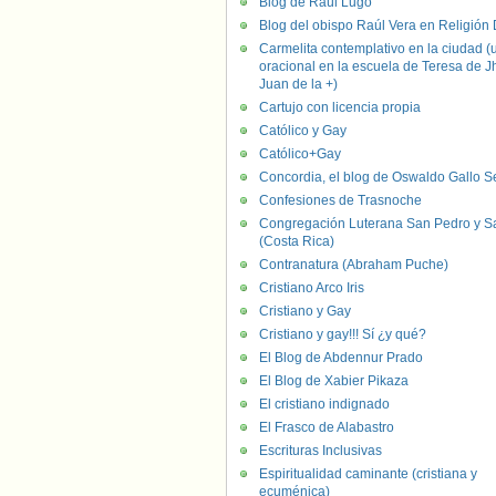
Blog de Raúl Lugo
Blog del obispo Raúl Vera en Religión D
Carmelita contemplativo en la ciudad (
oracional en la escuela de Teresa de J
Juan de la +)
Cartujo con licencia propia
Católico y Gay
Católico+Gay
Concordia, el blog de Oswaldo Gallo S
Confesiones de Trasnoche
Congregación Luterana San Pedro y S
(Costa Rica)
Contranatura (Abraham Puche)
Cristiano Arco Iris
Cristiano y Gay
Cristiano y gay!!! Sí ¿y qué?
El Blog de Abdennur Prado
El Blog de Xabier Pikaza
El cristiano indignado
El Frasco de Alabastro
Escrituras Inclusivas
Espiritualidad caminante (cristiana y
ecuménica)