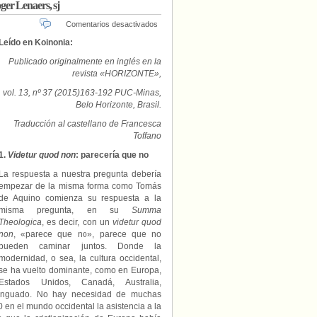
er Lenaers, sj
en
Comentarios desactivados
«¿Pueden
Leído en Koinonia:
cristianismo
y
Publicado originalmente en inglés en la
modernidad
revista «HORIZONTE»,
caminar
juntos?»,
vol. 13, nº 37 (2015)163-192 PUC-Minas,
por
Belo Horizonte, Brasil.
Roger
Traducción al castellano de Francesca
Lenaers,
Toffano
sj
1.
Videtur quod non
: parecería que no
La respuesta a nuestra pregunta debería
empezar de la misma forma como Tomás
de Aquino comienza su respuesta a la
misma pregunta, en su
Summa
Theologica
, es decir, con un
videtur quod
non
, «parece que no», parece que no
pueden caminar juntos. Donde la
modernidad, o sea, la cultura occidental,
se ha vuelto dominante, como en Europa,
Estados Unidos, Canadá, Australia,
enguado. No hay necesidad de muchas
0 en el mundo occidental la asistencia a la