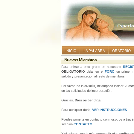
INICIO
LA PALABRA
ORATORIO
Nuevos Miembros
Para unirse a este grupo es necesario
REGIS
OBLIGATORIO
dejar en el
FORO
un primer m
saludo y presentación al resto de miembros.
Por favor, no lo olvidéis, ni tampoco indicar vues
en las solicitudes de incorporación.
Gracias.
Dios os bendiga.
Para cualquier duda,
VER INSTRUCCIONES
.
Puedes ponerte en contacto con nosotros a través
sección
CONTACTO
.
Y si quieres ayuda más personalizada escríbeno