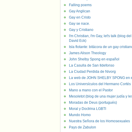
Falling poems
Gay Anglican
Gay en Cristo
Gay se nace.
Gay y Cristiano
I'm Christian, I'm Gay, let's talk (blog del
David Eck)
Isla flotante: bitácora de un gay cristian
James Alison Theology
John Shelby Spong en español
La Casulla de San Ildefonso
La Ciudad Perdida de Nivorg
La web de JOHN SHELBY SPONG en e
Los Universículos del Hermano Cortés
Mano a mano con el Pastor
Mesoletot (blog de una mujer judía y le
Moradas de Deus (portugués)
Moral y Doctrina LGBTI
Mundo Homo
Nuestra Señora de los Homosexuales
Pays de Zabulon