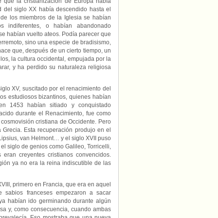
 que la cristianización de Europa había
 del siglo XX había descendido hasta el
 de los miembros de la Iglesia se habían
s indiferentes, o habían abandonado
 se habían vuelto ateos. Podía parecer que
erremoto, sino una especie de bradisismo,
 hace que, después de un cierto tiempo, un
os, la cultura occidental, empujada por la
ar, y ha perdido su naturaleza religiosa
glo XV, suscitado por el renacimiento del
los estudiosos bizantinos, quienes habían
en 1453 habían sitiado y conquistado
nacido durante el Renacimiento, fue como
la cosmovisión cristiana de Occidente. Pero
a Grecia. Esta recuperación produjo en el
Lipsius, van Helmont… y el siglo XVII puso
 siglo de genios como Galileo, Torricelli,
 eran creyentes cristianos convencidos.
gión ya no era la reina indiscutible de las
III, primero en Francia, que era en aquel
e sabios franceses empezaron a sacar
 ya habían ido germinando durante algún
giosa y, como consecuencia, cuando ambas
n prevalecía. Eso mostraba que una nueva