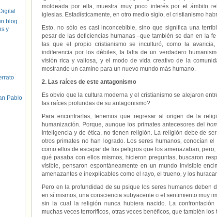
moldeada por ella, muestra muy poco interés por el ámbito re
igital
iglesias. Estadísticamente, en otro medio siglo, el cristianismo ha
un blog
Esto, no sólo es casi inconcebible, sino que significa una terr
hs y
pesar de las deficiencias humanas –que también se dan en la fe c
las que el propio cristianismo se inculturó, como la avaricia, 
indiferencia por los débiles, la falta de un verdadero humani
visión rica y valiosa, y el modo de vida creativo de la comuni
mostrando un camino para un nuevo mundo más humano.
errato
2. Las raíces de este antagonismo
Es obvio que la cultura moderna y el cristianismo se alejaron ent
an Pablo
las raíces profundas de su antagonismo?
Para encontrarlas, tenemos que regresar al origen de la relig
humanización. Porque, aunque los primates antecesores del
hom
inteligencia y de ética, no tienen religión. La religión debe de ser
otros primates no han logrado. Los seres humanos, conocían el 
como ellos de escapar de los peligros que los amenazaban; pero, a
qué pasaba con ellos mismos, hicieron preguntas, buscaron resp
visible, pensaron espontáneamente en un mundo invisible en
amenazantes e inexplicables como el rayo, el trueno, y los hurac
Pero en la profundidad de su psique los seres humanos deben de
en sí mismos, una consciencia subyacente o el sentimiento muy imp
sin la cual la religión nunca hubiera nacido. La confrontació
muchas veces terroríficos, otras veces benéficos, que también los