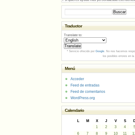
Buscar:
Traductor
Translate to:
* Servicio ofrecido por
Google
. No nos hacemos respo
los posibles errores en la
Menú
Acceder
Feed de entradas
Feed de comentarios
WordPress.org
Calendario
L
M
X
J
V
S
1
2
3
4
6
7
8
9
10
11
1