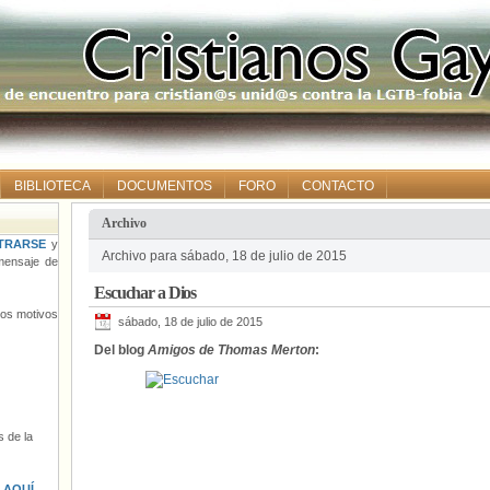
BIBLIOTECA
DOCUMENTOS
FORO
CONTACTO
Archivo
TRARSE
y
Archivo para sábado, 18 de julio de 2015
ensaje de
Escuchar a Dios
tros motivos
sábado, 18 de julio de 2015
Del blog
Amigos de Thomas Merton
:
 de la
s
AQUÍ