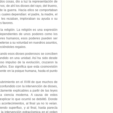
dos cosas, dio a luz la representación de
s; de ahí los dioses del rayo, del trueno,
l, de la guerra. Hacia ellos se comportaban
cuales dependían: el padre, la madre, el
s, les rezaban, imploraban su ayuda o su
s favores.
a religión. La religión es una expresión
 dependientes de unos poderes como los
eres humanos, esos poderes pueden ser
eterse a su voluntad en nuestros asuntos,
reciéndoles regalos.
cuando esos dioses poderosos se conciben
fundido en una unidad. Así ha sido desde
oso impulso de la evolución, cruzaron la
años. Eso significa que esta cosmovisión
ente en la psique humana, hasta el punto
scubrimiento en el XVIII de que muchos de
confundido con la intervención de dioses,
tamente explicables a partir de las leyes
la ciencia moderna. A causa de estos
xplicar lo que ocurrió se debilitó. Donde
acontecimientos, al final ya no lo veían.
ndo superfluo, y al final, hasta parecía
e la intervención extracósmica en el orden