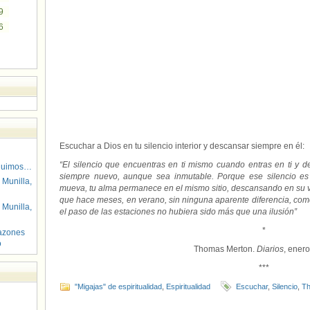
9
6
Escuchar a Dios en tu silencio interior y descansar siempre en él:
“El silencio que encuentras en ti mismo cuando entras en ti y
guimos…
siempre nuevo, aunque sea inmutable. Porque ese silencio es
 Munilla,
mueva, tu alma permanece en el mismo sitio, descansando en su vid
que hace meses, en verano, sin ninguna aparente diferencia, com
 Munilla,
el paso de las estaciones no hubiera sido más que una ilusión”
*
azones
o
Thomas Merton.
Diarios
, ener
***
"Migajas" de espiritualidad
,
Espiritualidad
Escuchar
,
Silencio
,
Th