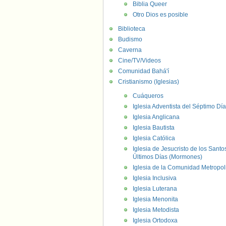
Biblia Queer
Otro Dios es posible
Biblioteca
Budismo
Caverna
Cine/TV/Videos
Comunidad Bahá'í
Cristianismo (Iglesias)
Cuáqueros
Iglesia Adventista del Séptimo Día
Iglesia Anglicana
Iglesia Bautista
Iglesia Católica
Iglesia de Jesucristo de los Santo
Últimos Días (Mormones)
Iglesia de la Comunidad Metropol
Iglesia Inclusiva
Iglesia Luterana
Iglesia Menonita
Iglesia Metodista
Iglesia Ortodoxa