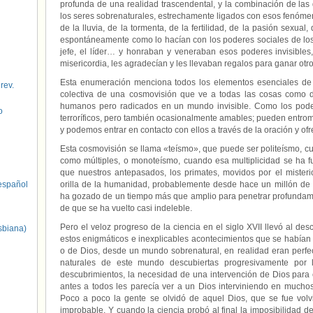
profunda de una realidad trascendental, y la combinación de las 
los seres sobrenaturales, estrechamente ligados con esos fenómeno
de la lluvia, de la tormenta, de la fertilidad, de la pasión sexua
espontáneamente como lo hacían con los poderes sociales de los 
jefe, el líder… y honraban y veneraban esos poderes invisible
misericordia, les agradecían y les llevaban regalos para ganar otro
Esta enumeración menciona todos los elementos esenciales de l
 rev.
colectiva de una cosmovisión que ve a todas las cosas como
humanos pero radicados en un mundo invisible. Como los pod
o
terroríficos, pero también ocasionalmente amables; pueden entrom
y podemos entrar en contacto con ellos a través de la oración y of
Esta cosmovisión se llama «teísmo», que puede ser politeísmo, 
como múltiples, o monoteísmo, cuando esa multiplicidad se ha 
que nuestros antepasados, los primates, movidos por el misteri
spañol
orilla de la humanidad, probablemente desde hace un millón de 
ha gozado de un tiempo más que amplio para penetrar profundam
de que se ha vuelto casi indeleble.
Pero el veloz progreso de la ciencia en el siglo XVII llevó al de
sbiana)
estos enigmáticos e inexplicables acontecimientos que se habían 
o de Dios, desde un mundo sobrenatural, en realidad eran perfec
naturales de este mundo descubiertas progresivamente por 
descubrimientos, la necesidad de una intervención de Dios para e
antes a todos les parecía ver a un Dios interviniendo en muchos 
Poco a poco la gente se olvidó de aquel Dios, que se fue volvie
improbable. Y cuando la ciencia probó al final la imposibilidad d