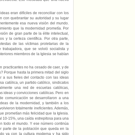
deas eran difíciles de reconciliar con los
an con quebrantar su autoridad y su lugar
ementemente esa nueva visión del mundo.
ecimiento que la modernidad prometía. Por
sión de gran parte de la élite intelectual,
y la certeza científica. Por otra parte,
testas de las víctimas proletarias de la
e trabajadora, que se volvió socialista y
anteriores miembros de la Iglesia se habían
 practicantes no ha cesado de caer, y de
 Porque hasta la primera mitad del siglo
r a sus fieles del contacto con las ideas
católica, un partido católico, sindicatos
cialmente una red de escuelas católicas,
as ideas y convicciones católicas. Pero en
de comunicación se desarrollaron a una
 ideas de la modernidad, y también a los
olvieron totalmente ineficientes. Además,
e prometían más felicidad que la Iglesia.
 al 10-15%, una caída estrepitosa para una
 en todo el mundo. Y ese número continúa
or parte de la población que queda en la
cido ya con la cultura moderna y ha sido