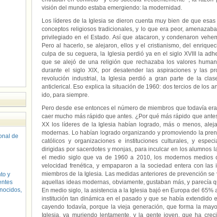
visión del mundo estaba emergiendo: la modernidad.
Los líderes de la Iglesia se dieron cuenta muy bien de que esas i
conceptos religiosos tradicionales, y lo que era peor, amenazab
privilegiado en el Estado. Así que atacaron, y condenaron veh
Pero al hacerlo, se alejaron, ellos y el cristianismo, del enriqu
culpa de su ceguera, la Iglesia perdió ya en el siglo XVIII la adhe
que se alejó de una religión que rechazaba los valores humanos 
durante el siglo XIX, por desatender las aspiraciones y las pro
revolución industrial, la Iglesia perdió a gran parte de la clas
anticlerical. Eso explica la situación de 1960: dos tercios de los 
ido, para siempre.
Pero desde ese entonces el número de miembros que todavía eran
caer mucho más rápido que antes. ¿Por qué más rápido que antes?
XX los líderes de la Iglesia habían logrado, más o menos, aleja
modernas. Lo habían logrado organizando y promoviendo la prensa 
sonal de
católicos y organizaciones e instituciones culturales, y espe
dirigidas por sacerdotes y monjas, para inculcar en los alumnos l
el medio siglo que va de 1960 a 2010, los modernos medios 
velocidad frenética, y empaparon a la sociedad entera con las
miembros de la Iglesia. Las medidas anteriores de prevención se v
to y
entes
aquellas ideas modernas, obviamente, gustaban más, y parecía qu
nocidos,
En medio siglo, la asistencia a la Iglesia bajó en Europa del 65%
institución tan dinámica en el pasado y que se había extendido
cayendo todavía, porque la vieja generación, que forma la may
Iglesia, va muriendo lentamente, y la gente joven, que ha cre