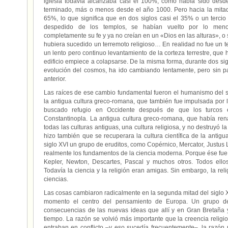
iglesia todavía alcanzaba casi el 100%, como había sido desde
terminado, más o menos desde el año 1000. Pero hacia la mitad
65%, lo que significa que en dos siglos casi el 35% o un tercio
despedido de los templos, se habían vuelto por lo meno
completamente su fe y ya no creían en un «Dios en las alturas», o
hubiera sucedido un terremoto religioso… En realidad no fue un t
un lento pero continuo levantamiento de la corteza terrestre, que
edificio empiece a colapsarse. De la misma forma, durante dos sigl
evolución del cosmos, ha ido cambiando lentamente, pero sin par
anterior.
Las raíces de ese cambio fundamental fueron el humanismo del si
la antigua cultura greco-romana, que también fue impulsada por 
buscado refugio en Occidente después de que los turcos 
Constantinopla. La antigua cultura greco-romana, que había re
todas las culturas antiguas, una cultura religiosa, y no destruyó 
hizo también que se recuperara la cultura científica de la antigu
siglo XVI un grupo de eruditos, como Copérnico, Mercator, Justus 
realmente los fundamentos de la ciencia moderna. Porque ése fue el
Kepler, Newton, Descartes, Pascal y muchos otros. Todos ellos
Todavía la ciencia y la religión eran amigas. Sin embargo, la reli
ciencias.
Las cosas cambiaron radicalmente en la segunda mitad del siglo XV
momento el centro del pensamiento de Europa. Un grupo d
consecuencias de las nuevas ideas que allí y en Gran Bretaña
tiempo. La razón se volvió más importante que la creencia reli
entraban en conflicto –y eso sucedía frecuentemente–, la razó