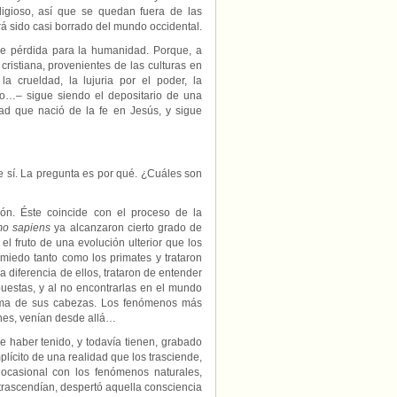
ligioso, así que se quedan fuera de las
brá sido casi borrado del mundo occidental.
ible pérdida para la humanidad. Porque, a
ristiana, provenientes de las culturas en
la crueldad, la lujuria por el poder, la
smo…– sigue siendo el depositario de una
dad que nació de la fe en Jesús, y sigue
re sí. La pregunta es por qué. ¿Cuáles son
ión. Éste coincide con el proceso de la
o sapiens
ya alcanzaron cierto grado de
 el fruto de una evolución ulterior que los
miedo tanto como los primates y trataron
 diferencia de ellos, trataron de entender
uestas, y al no encontrarlas en el mundo
cima de sus cabezas. Los fenómenos más
anes, venían desde allá…
 haber tenido, y todavía tienen, grabado
lícito de una realidad que los trasciende,
n ocasional con los fenómenos naturales,
 trascendían, despertó aquella consciencia