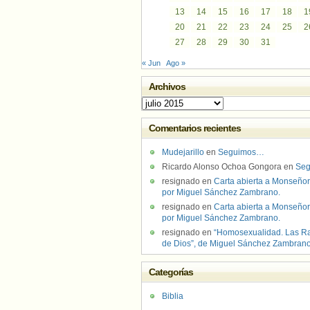
13
14
15
16
17
18
1
20
21
22
23
24
25
2
27
28
29
30
31
« Jun
Ago »
Archivos
Archivos
Comentarios recientes
Mudejarillo
en
Seguimos…
Ricardo Alonso Ochoa Gongora
en
Se
resignado
en
Carta abierta a Monseñor
por Miguel Sánchez Zambrano.
resignado
en
Carta abierta a Monseñor
por Miguel Sánchez Zambrano.
resignado
en
“Homosexualidad. Las R
de Dios”, de Miguel Sánchez Zambran
Categorías
Biblia