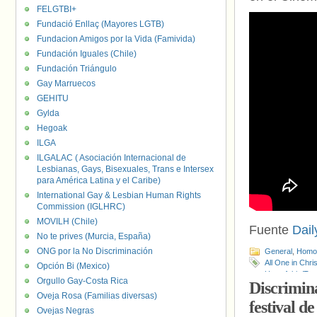
FELGTBI+
Fundació Enllaç (Mayores LGTB)
Fundacion Amigos por la Vida (Famivida)
Fundación Iguales (Chile)
Fundación Triángulo
Gay Marruecos
GEHITU
Gylda
Hegoak
ILGA
ILGALAC ( Asociación Internacional de
Lesbianas, Gays, Bisexuales, Trans e Intersex
para América Latina y el Caribe)
International Gay & Lesbian Human Rights
Commission (IGLHRC)
MOVILH (Chile)
Fuente
Dail
No te prives (Murcia, España)
ONG por la No Discriminación
General
,
Homof
All One in Chris
Opción Bi (Mexico)
Homofobia/Tra
Orgullo Gay-Costa Rica
Discrimina
Osborn
,
Valle
Oveja Rosa (Familias diversas)
festival d
Ovejas Negras