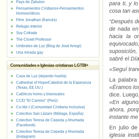
Pays de Zabulon
para ti, y 
Pensamientos Cristianos-Pensamientos
cosa tan as
Homoeróticos
Père Jonathan (francés)
“Después de
Refugio Interior
de nada en 
Soy Cofrade
hacia la o
The Closet Professor
equivocado
Umbrales de Luz (Blog de José Arregi)
suposición,
Una mirada gay
sabré el Dí
Comunidades e Iglesias cristianas LGTBI+
«Seguí tran
Casa de Luz (dejando huella)
La palabra
Cathedral of Hope/Catedral de la Esperanza
«Éramos los
(Texas, EE.UU.)
dice. Luego
Católicos homo y bisexuales
CCEI "El Camino" (Perú)
«En algunos
Co-libr-í (Comunidad Cristiana inclusiva)
ahora, porq
Colectivo San Lázaro (Málaga, España)
instante me
Colectivo Teresa de Cepeda y Ahumada
(Facebook)
En julio d
Colectivo Teresa de Cepeda y Ahumada
iglesia ins
(Instagram)