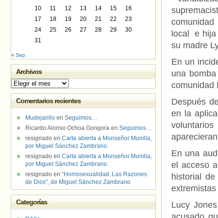
10
11
12
13
14
15
16
supremacist
17
18
19
20
21
22
23
comunidad 
24
25
26
27
28
29
30
local e hij
31
su madre Ly
« Sep
En un incid
Archivos
una bomba 
Archivos
comunidad L
Comentarios recientes
Después de 
en la aplic
Mudejarillo
en
Seguimos…
voluntari
Ricardo Alonso Ochoa Gongora
en
Seguimos…
aparecieran 
resignado
en
Carta abierta a Monseñor Munilla,
por Miguel Sánchez Zambrano.
En una audi
resignado
en
Carta abierta a Monseñor Munilla,
el acceso a
por Miguel Sánchez Zambrano.
resignado
en
“Homosexualidad. Las Razones
historial d
de Dios”, de Miguel Sánchez Zambrano
extremistas
Categorías
Lucy Jones,
acusado qu