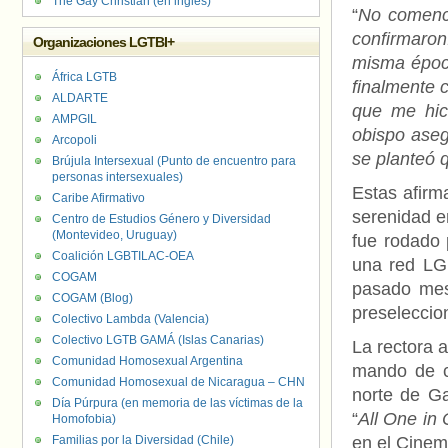
The Gay Christian (en inglés)
“
No comencé
confirmaron
Organizaciones LGTBI+
misma época
África LGTB
finalmente 
ALDARTE
que me hici
AMPGIL
obispo aseg
Arcopoli
se planteó 
Brújula Intersexual (Punto de encuentro para
personas intersexuales)
Estas afirm
Caribe Afirmativo
serenidad e
Centro de Estudios Género y Diversidad
(Montevideo, Uruguay)
fue rodado
Coalición LGBTILAC-OEA
una red LGB
COGAM
pasado mes
COGAM (Blog)
preseleccio
Colectivo Lambda (Valencia)
Colectivo LGTB GAMÁ (Islas Canarias)
La rectora 
Comunidad Homosexual Argentina
mando de cu
Comunidad Homosexual de Nicaragua – CHN
norte de Ga
Día Púrpura (en memoria de las víctimas de la
“
All One in 
Homofobia)
Familias por la Diversidad (Chile)
en el Cinem