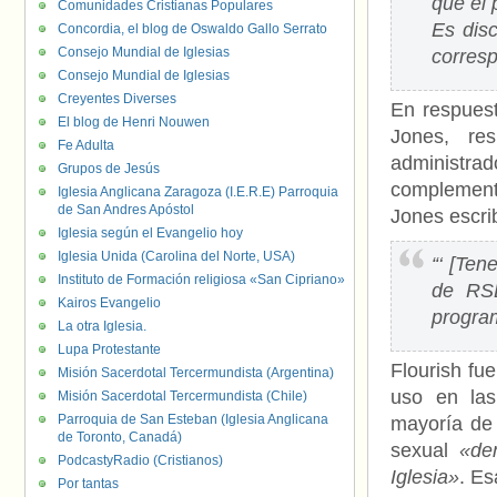
que el
Comunidades Cristianas Populares
Es dis
Concordia, el blog de Oswaldo Gallo Serrato
Consejo Mundial de Iglesias
corresp
Consejo Mundial de Iglesias
Creyentes Diverses
En respuest
El blog de Henri Nouwen
Jones, re
Fe Adulta
administra
Grupos de Jesús
complement
Iglesia Anglicana Zaragoza (I.E.R.E) Parroquia
de San Andres Apóstol
Jones escrib
Iglesia según el Evangelio hoy
Iglesia Unida (Carolina del Norte, USA)
“‘ [Ten
Instituto de Formación religiosa «San Cipriano»
de RSE
Kairos Evangelio
program
La otra Iglesia.
Lupa Protestante
Flourish fu
Misión Sacerdotal Tercermundista (Argentina)
uso en las
Misión Sacerdotal Tercermundista (Chile)
Parroquia de San Esteban (Iglesia Anglicana
mayoría de 
de Toronto, Canadá)
sexual
«de
PodcastyRadio (Cristianos)
Iglesia»
. Es
Por tantas