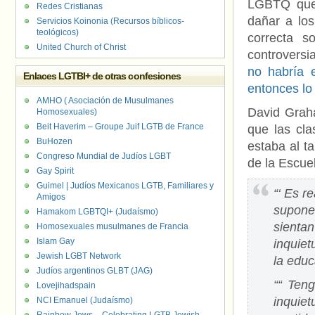
LGBTQ que
Redes Cristianas
dañar a los
Servicios Koinonia (Recursos bíblicos-
teológicos)
correcta s
United Church of Christ
controversia
no habría e
Enlaces LGTBI+ de otras confesiones
entonces lo
AMHO ( Asociación de Musulmanes
David Grah
Homosexuales)
Beit Haverim – Groupe Juif LGTB de France
que las cla
BuHozen
estaba al t
Congreso Mundial de Judíos LGBT
de la Escu
Gay Spirit
Guimel | Judíos Mexicanos LGTB, Familiares y
“‘ Es r
Amigos
supone
Hamakom LGBTQI+ (Judaísmo)
sienta
Homosexuales musulmanes de Francia
Islam Gay
inquiet
Jewish LGBT Network
la educ
Judíos argentinos GLBT (JAG)
““ Ten
Lovejihadspain
inquie
NCI Emanuel (Judaísmo)