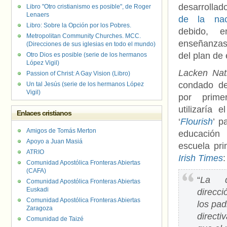
desarrolla
Libro "Otro cristianismo es posible", de Roger
Lenaers
de la nac
Libro: Sobre la Opción por los Pobres.
debido, 
Metropolitan Community Churches. MCC.
enseñanzas
(Direcciones de sus iglesias en todo el mundo)
del plan de 
Otro Dios es posible (serie de los hermanos
López Vigil)
Lacken Nat
Passion of Christ: A Gay Vision (Libro)
condado de
Un tal Jesús (serie de los hermanos López
Vigil)
por prim
utilizaría 
Enlaces cristianos
‘
Flourish
’ p
Amigos de Tomás Merton
educació
Apoyo a Juan Masiá
escuela pri
ATRIO
Irish Times
:
Comunidad Apostólica Fronteras Abiertas
(CAFA)
“
La d
Comunidad Apostólica Fronteras Abiertas
Euskadi
direcc
Comunidad Apostólica Fronteras Abiertas
los pad
Zaragoza
directi
Comunidad de Taizé