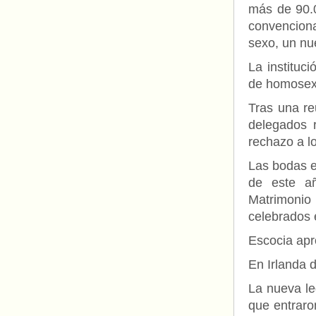
más de 90.0
convenciona
sexo, un nu
La instituc
de homosex
Tras una re
delegados 
rechazo a lo
Las bodas e
de este añ
Matrimonio 
celebrados 
Escocia apro
En Irlanda d
La nueva le
que entraro