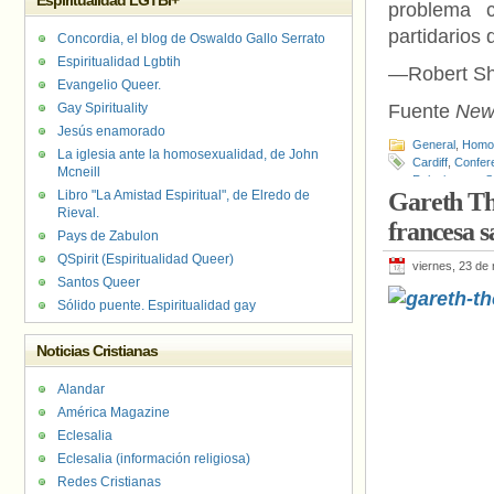
Espiritualidad LGTBI+
problema 
partidarios 
Concordia, el blog de Oswaldo Gallo Serrato
Espiritualidad Lgbtih
—Robert Shi
Evangelio Queer.
Gay Spirituality
Fuente
New
Jesús enamorado
General
,
Homof
La iglesia ante la homosexualidad, de John
Cardiff
,
Confere
Mcneill
Relaciones y S
Libro "La Amistad Espiritual", de Elredo de
Gareth Th
Irlanda
,
Lacken
Rieval.
francesa s
Pays de Zabulon
QSpirit (Espiritualidad Queer)
viernes, 23 de
Santos Queer
Sólido puente. Espiritualidad gay
Noticias Cristianas
Alandar
América Magazine
Eclesalia
Eclesalia (información religiosa)
Redes Cristianas