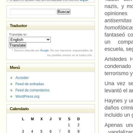
nazis, y mo
Buscar:
opinione
antise
Traductor
homofóbica
fantaseó c
Translate to:
un compa
escuela, se
* Servicio ofrecido por
Google
. No nos hacemos responsables de
los posibles errores en la traducción.
Aristedes 
condenado 
Menú
terrorismo y
Acceder
Una vez se
Feed de entradas
levantó el 
Feed de comentarios
WordPress.org
Haynes y un
daños crimi
Calendario
incluido un 
L
M
X
J
V
S
D
Apenas una
1
2
vandalizad
3
4
5
6
7
8
9