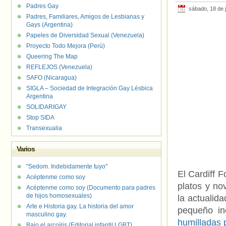
Padres Gay
sábado, 18 de j
Padres, Familiares, Amigos de Lesbianas y
Gays (Argentina)
Papeles de Diversidad Sexual (Venezuela)
Proyecto Todo Mejora (Perú)
Queering The Map
REFLEJOS (Venezuela)
SAFO (Nicaragua)
SIGLA – Sociedad de Integración Gay Lésbica
Argentina
SOLIDARIGAY
Stop SIDA
Transexualia
Varios
"Sedom. Indebidamente tuyo"
El Cardiff 
Acéptenme como soy
platos y no
Acéptenme como soy (Documento para padres
de hijos homosexuales)
la actualid
Arte e Historia gay. La historia del amor
pequeño in
masculino gay.
humilladas 
Bajo el arcoíris (Editorial infantil LGBT).