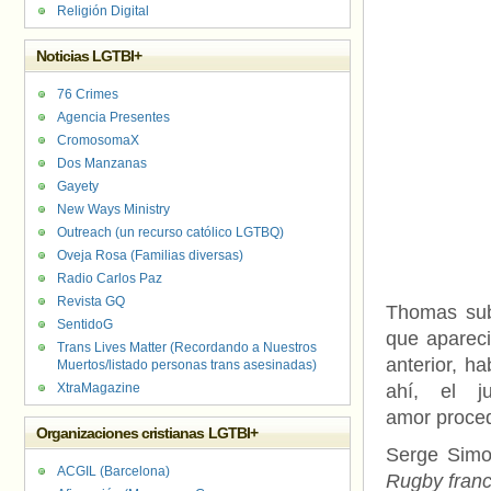
Religión Digital
Noticias LGTBI+
76 Crimes
Agencia Presentes
CromosomaX
Dos Manzanas
Gayety
New Ways Ministry
Outreach (un recurso católico LGTBQ)
Oveja Rosa (Familias diversas)
Radio Carlos Paz
Revista GQ
Thomas subi
SentidoG
que apareci
Trans Lives Matter (Recordando a Nuestros
anterior, ha
Muertos/listado personas trans asesinadas)
XtraMagazine
ahí, el j
amor proced
Organizaciones cristianas LGTBI+
Serge Simo
ACGIL (Barcelona)
Rugby franc