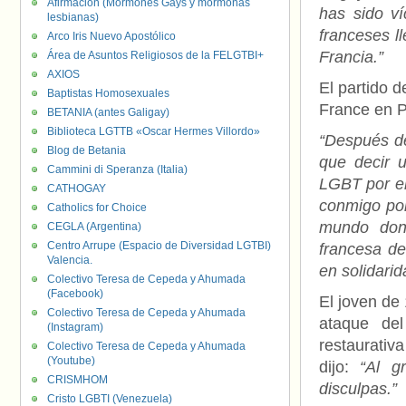
Afirmación (Mormones Gays y mormonas
has sido ví
lesbianas)
franceses l
Arco Iris Nuevo Apostólico
Francia.”
Área de Asuntos Religiosos de la FELGTBI+
AXIOS
El partido d
Baptistas Homosexuales
France en P
BETANIA (antes Galigay)
Biblioteca LGTTB «Oscar Hermes Villordo»
“Después de
Blog de Betania
que decir 
Cammini di Speranza (Italia)
LGBT por el
CATHOGAY
conmigo por
Catholics for Choice
mundo dond
CEGLA (Argentina)
Centro Arrupe (Espacio de Diversidad LGTBI)
francesa de
Valencia.
en solidari
Colectivo Teresa de Cepeda y Ahumada
(Facebook)
El joven de
Colectivo Teresa de Cepeda y Ahumada
ataque del
(Instagram)
restaurativ
Colectivo Teresa de Cepeda y Ahumada
(Youtube)
dijo:
“Al gr
CRISMHOM
disculpas.”
Cristo LGBTI (Venezuela)