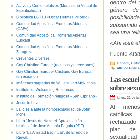
dentro del 
Activos y Contemplativos (Monasterio Virtual de
género de
Espiritualidad)
posibilidad
Biblioteca LGTTB «Oscar Hermes Villordo»
Comunidad Apostólica Fronteras Abiertas
subsumido a
(CAFA)
sea una ‘el
Comunidad Apostólica Fronteras Abiertas
Euskadi
«Ahí está el
Comunidad Apostólica Fronteras Abiertas
Zaragoza
Fuente
Atti
Creyentes Diverses
General
,
Histo
Gay Christian Europe (recursos y direcciones)
Attitude Pride 
Gay Christian Europe- Cristiano Gay Europa
(en español)
Las escuel
Imágenes sagradas de William Hart McNichols
sobre sexu
Institute for Welcoming Resources
Instituto de Formación religiosa «San Cipriano»
lunes, 21 de ju
Jesús in Love
Al menos
La iglesia ante la homosexualidad, de John
católicas
Mcneill
Libro "Jesús de Nazaret. Aproximación
rechazado 
histórica" de José Antonio Pagola (PDF)
plan de 
Libro "La Amistad Espiritual", de Elredo de
sexualid
Rieval.