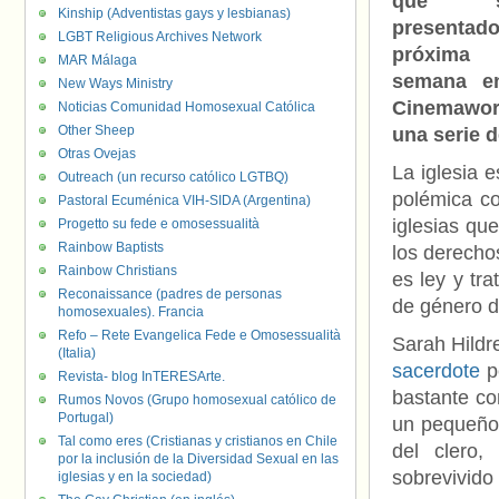
que s
Kinship (Adventistas gays y lesbianas)
presentad
LGBT Religious Archives Network
próxima
MAR Málaga
semana e
New Ways Ministry
Cinemawor
Noticias Comunidad Homosexual Católica
Other Sheep
una serie d
Otras Ovejas
La iglesia 
Outreach (un recurso católico LGTBQ)
polémica co
Pastoral Ecuménica VIH-SIDA (Argentina)
iglesias qu
Progetto su fede e omosessualità
Rainbow Baptists
los derecho
Rainbow Christians
es ley y tra
Reconaissance (padres de personas
de género d
homosexuales). Francia
Refo – Rete Evangelica Fede e Omosessualità
Sarah Hildr
(Italia)
sacerdote
pe
Revista- blog InTERESArte.
bastante co
Rumos Novos (Grupo homosexual católico de
Portugal)
un pequeño
Tal como eres (Cristianas y cristianos en Chile
del clero
por la inclusión de la Diversidad Sexual en las
sobrevivido 
iglesias y en la sociedad)