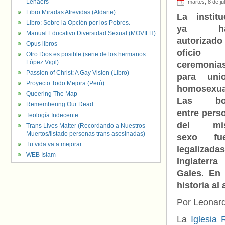
Lenaers
martes, 8 de ju
Libro Miradas Atrevidas (Aldarte)
La institu
Libro: Sobre la Opción por los Pobres.
ya ha
Manual Educativo Diversidad Sexual (MOVILH)
autorizad
Opus libros
oficio
Otro Dios es posible (serie de los hermanos
López Vigil)
ceremonia
Passion of Christ: A Gay Vision (Libro)
para uni
Proyecto Todo Mejora (Perú)
homosexua
Queering The Map
Las bo
Remembering Our Dead
entre pers
Teología Indecente
del mi
Trans Lives Matter (Recordando a Nuestros
Muertos/listado personas trans asesinadas)
sexo fue
Tu vida va a mejorar
legalizada
WEB Islam
Inglater
Gales. En 
historia a
Por Leonard
La
Iglesia