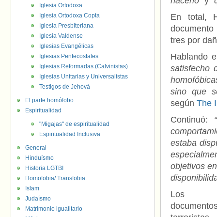
hacerlo”
y
“q
Iglesia Ortodoxa
Iglesia Ortodoxa Copta
En total,
Iglesia Presbiteriana
documento t
Iglesia Valdense
tres por dañ
Iglesias Evangélicas
Hablando en
Iglesias Pentecostales
Iglesias Reformadas (Calvinistas)
satisfecho 
Iglesias Unitarias y Universalistas
homofóbicas
Testigos de Jehová
sino que s
El parte homófobo
según
The 
Espiritualidad
Continuó:
"Migajas" de espiritualidad
comportamie
Espiritualidad Inclusiva
estaba disp
General
especialme
Hinduísmo
objetivos e
Historia LGTBI
disponibili
Homofobia/ Transfobia.
Islam
Los
Judaísmo
documento
Matrimonio igualitario