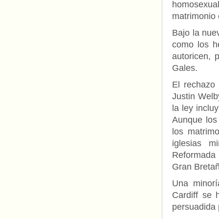
homosexuale
matrimonio c
Bajo la nue
como los he
autoricen, 
Gales.
El rechazo 
Justin Welb
la ley incl
Aunque los 
los matrimo
iglesias m
Reformada U
Gran Bretañ
Una minorí
Cardiff se 
persuadida 