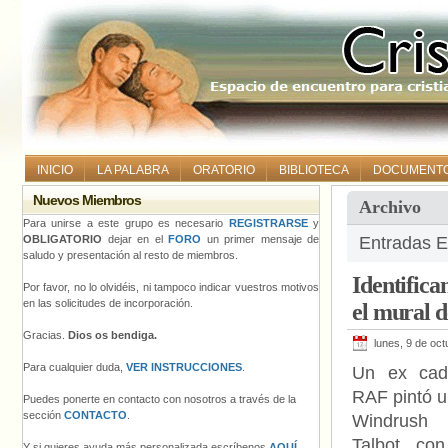
INICIO
LA PALABRA
ORATORIO
BIBLIOTECA
DOCUMENT
Nuevos Miembros
Archivo
Para unirse a este grupo es necesario
REGISTRARSE
y
OBLIGATORIO
dejar en el
FORO
un primer mensaje de
Entradas Et
saludo y presentación al resto de miembros.
Identifica
Por favor, no lo olvidéis, ni tampoco indicar vuestros motivos
en las solicitudes de incorporación.
el mural 
Gracias.
Dios os bendiga.
lunes, 9 de oc
Para cualquier duda,
VER INSTRUCCIONES
.
Un ex cad
RAF pintó u
Puedes ponerte en contacto con nosotros a través de la
sección
CONTACTO
.
Windrush
Talbot con
Y si quieres ayuda más personalizada escríbenos
AQUÍ