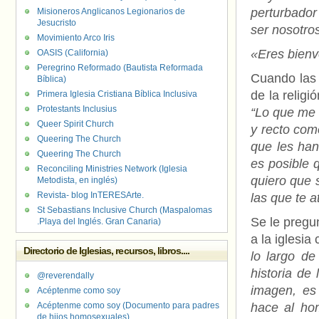
perturbado
Misioneros Anglicanos Legionarios de
Jesucristo
ser nosotro
Movimiento Arco Iris
«Eres bienv
OASIS (California)
Peregrino Reformado (Bautista Reformada
Cuando las 
Bíblica)
de la religi
Primera Iglesia Cristiana Bíblica Inclusiva
Protestants Inclusius
“Lo que me 
Queer Spirit Church
y recto com
Queering The Church
que les han
Queering The Church
es posible 
Reconciling Ministries Network (Iglesia
quiero que 
Metodista, en inglés)
Revista- blog InTERESArte.
las que te a
St Sebastians Inclusive Church (Maspalomas
Se le pregu
.Playa del Inglés. Gran Canaria)
a la iglesia
Directorio de Iglesias, recursos, libros....
lo largo d
historia de
@reverendally
imagen, es 
Acéptenme como soy
Acéptenme como soy (Documento para padres
hace al hom
de hijos homosexuales)