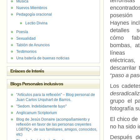
terroristas
Música
encontrado
Nuevos Miembros
Pedagogía oracional
posesión
Haynes incl
Lectio Divina
detalles s
Poesía
cómo fabr
Sexualidad
bombas, at
Tablón de Anuncios
Testimonios
líneas
Una batería de buenas noticias
eléctricas,
descarrilar
Enlaces de Interés
“
paso a pas
Blogs Personales inclusivos
Los cadete
desradicali
"Artículos para la reflexión" – Blog personal de
Juan Carlos Urquhart de Barros.
grupo el p
"Sedom. Indebidamente tuyo"
fotografía 
Anglicanum Scriptorium
El chico de
Blog de Jesús Donaire (acompañamiento y
reflexión en favor de las personas creyentes
no ha sido i
LGBTIQ+, de sus familiares, amigos, conocidos,
etc)
Después de