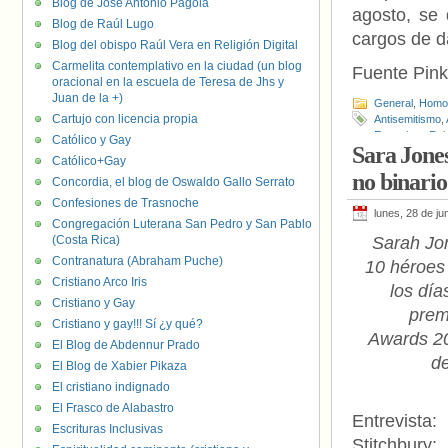
Blog de José Antonio Pagola
agosto, se 
Blog de Raúl Lugo
cargos de d
Blog del obispo Raúl Vera en Religión Digital
Carmelita contemplativo en la ciudad (un blog
Fuente Pin
oracional en la escuela de Teresa de Jhs y
Juan de la +)
General
,
Homof
Cartujo con licencia propia
Antisemitismo
,
Emporium
,
Rei
Católico y Gay
Sara Jones
Católico+Gay
no binario
Concordia, el blog de Oswaldo Gallo Serrato
Confesiones de Trasnoche
lunes, 28 de ju
Congregación Luterana San Pedro y San Pablo
(Costa Rica)
Sarah Jo
Contranatura (Abraham Puche)
10 héroes
Cristiano Arco Iris
los día
Cristiano y Gay
prem
Cristiano y gay!!! Sí ¿y qué?
Awards 20
El Blog de Abdennur Prado
de
El Blog de Xabier Pikaza
El cristiano indignado
El Frasco de Alabastro
Entrevi
Escrituras Inclusivas
Stitchbu