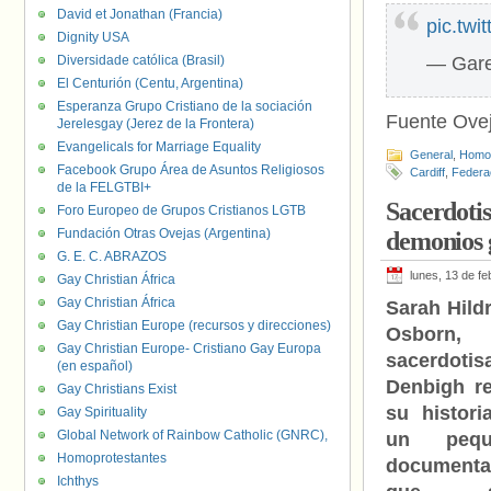
David et Jonathan (Francia)
pic.tw
Dignity USA
Diversidade católica (Brasil)
— Gare
El Centurión (Centu, Argentina)
Esperanza Grupo Cristiano de la sociación
Fuente Ove
Jerelesgay (Jerez de la Frontera)
Evangelicals for Marriage Equality
General
,
Homof
Facebook Grupo Área de Asuntos Religiosos
Cardiff
,
Federa
de la FELGTBI+
Sacerdotis
Foro Europeo de Grupos Cristianos LGTB
Fundación Otras Ovejas (Argentina)
demonios 
G. E. C. ABRAZOS
lunes, 13 de f
Gay Christian África
Gay Christian África
Sarah Hildr
Gay Christian Europe (recursos y direcciones)
Osborn, 
Gay Christian Europe- Cristiano Gay Europa
sacerdotis
(en español)
Denbigh re
Gay Christians Exist
su histori
Gay Spirituality
Global Network of Rainbow Catholic (GNRC),
un pequ
Homoprotestantes
documenta
Ichthys