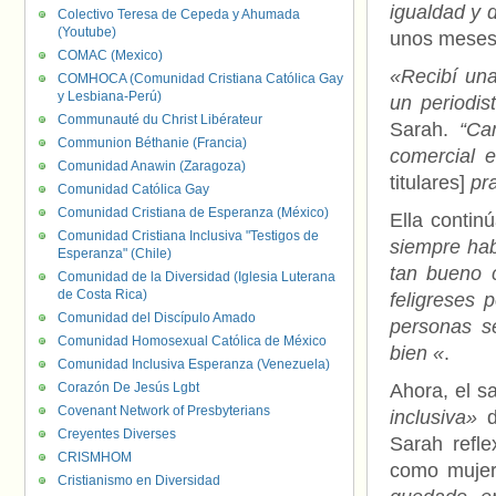
igualdad y 
Colectivo Teresa de Cepeda y Ahumada
(Youtube)
unos meses 
COMAC (Mexico)
«Recibí una
COMHOCA (Comunidad Cristiana Católica Gay
y Lesbiana-Perú)
un periodis
Communauté du Christ Libérateur
Sarah.
“Ca
Communion Béthanie (Francia)
comercial 
Comunidad Anawin (Zaragoza)
titulares]
pr
Comunidad Católica Gay
Comunidad Cristiana de Esperanza (México)
Ella contin
Comunidad Cristiana Inclusiva "Testigos de
siempre hab
Esperanza" (Chile)
tan bueno 
Comunidad de la Diversidad (Iglesia Luterana
de Costa Rica)
feligreses 
Comunidad del Discípulo Amado
personas se
Comunidad Homosexual Católica de México
bien «
.
Comunidad Inclusiva Esperanza (Venezuela)
Corazón De Jesús Lgbt
Ahora, el s
Covenant Network of Presbyterians
inclusiva»
d
Creyentes Diverses
Sarah refle
CRISMHOM
como mujer
Cristianismo en Diversidad