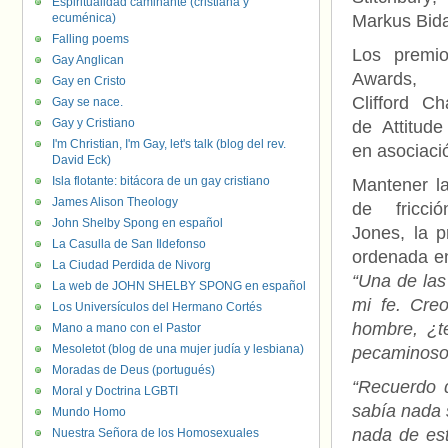
Espiritualidad caminante (cristiana y
ecuménica)
Markus Bid
Falling poems
Los premio
Gay Anglican
Awards, 
Gay en Cristo
Clifford C
Gay se nace.
Gay y Cristiano
de Attitud
I'm Christian, I'm Gay, let's talk (blog del rev.
en asociaci
David Eck)
Isla flotante: bitácora de un gay cristiano
Mantener la
James Alison Theology
de fricci
John Shelby Spong en español
Jones, la 
La Casulla de San Ildefonso
ordenada en 
La Ciudad Perdida de Nivorg
“Una de las
La web de JOHN SHELBY SPONG en español
mi fe. Cre
Los Universículos del Hermano Cortés
hombre, ¿t
Mano a mano con el Pastor
Mesoletot (blog de una mujer judía y lesbiana)
pecaminoso?
Moradas de Deus (portugués)
“Recuerdo q
Moral y Doctrina LGBTI
sabía nada 
Mundo Homo
nada de est
Nuestra Señora de los Homosexuales