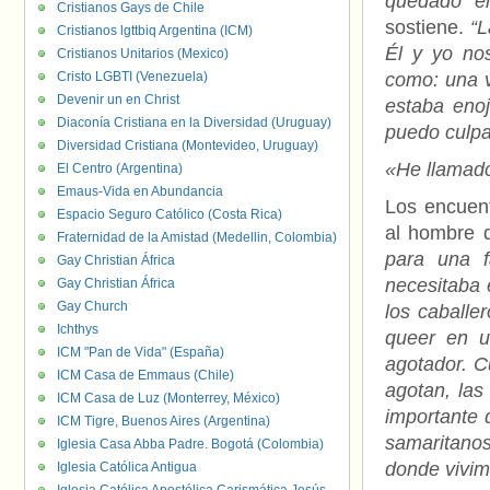
quedado en
Cristianos Gays de Chile
sostiene.
“L
Cristianos lgttbiq Argentina (ICM)
Él y yo no
Cristianos Unitarios (Mexico)
Cristo LGBTI (Venezuela)
como: una v
Devenir un en Christ
estaba eno
Diaconía Cristiana en la Diversidad (Uruguay)
puedo culpa
Diversidad Cristiana (Montevideo, Uruguay)
«He llamado
El Centro (Argentina)
Emaus-Vida en Abundancia
Los encuent
Espacio Seguro Católico (Costa Rica)
al hombre 
Fraternidad de la Amistad (Medellin, Colombia)
para una f
Gay Christian África
necesitaba 
Gay Christian África
Gay Church
los caballer
Ichthys
queer en u
ICM "Pan de Vida" (España)
agotador. C
ICM Casa de Emmaus (Chile)
agotan, la
ICM Casa de Luz (Monterrey, México)
importante 
ICM Tigre, Buenos Aires (Argentina)
samaritano
Iglesia Casa Abba Padre. Bogotá (Colombia)
donde vivim
Iglesia Católica Antigua