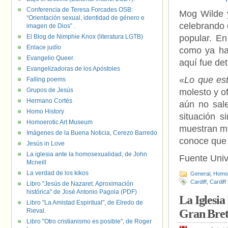
Conferencia de Teresa Forcades OSB:
Mog Wilde 
“Orientación sexual, identidad de género e
celebrando 
imagen de Dios” .
El Blog de Nimphie Knox (literatura LGTB)
popular. E
Enlace judío
como ya ha
Evangelio Queer.
aquí fue de
Evangelizadoras de los Apóstoles
«
Lo que es
Falling poems
Grupos de Jesús
molesto y o
Hermano Cortés
aún no sal
Homo History
situación s
Homoerotic Art Museum
muestran mu
Imágenes de la Buena Noticia, Cerezo Barredo
conoce que 
Jesús in Love
La iglesia ante la homosexualidad, de John
Fuente Uni
Mcneill
La verdad de los kikos
General
,
Homof
Cardiff
,
Cardiff
Libro "Jesús de Nazaret. Aproximación
histórica" de José Antonio Pagola (PDF)
La Iglesia
Libro "La Amistad Espiritual", de Elredo de
Rieval.
Gran Bre
Libro "Otro cristianismo es posible", de Roger