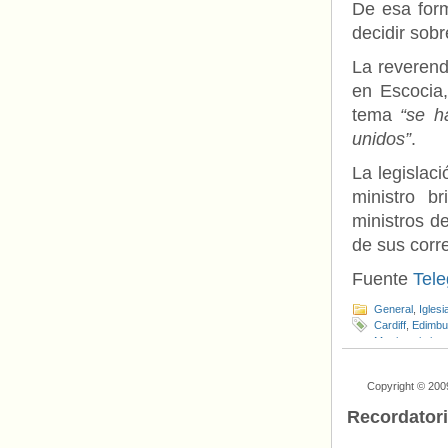
De esa form
decidir sobr
La reverend
en Escocia,
tema
“se ha
unidos”
.
La legislaci
ministro b
ministros d
de sus corre
Fuente
Tele
General
,
Iglesi
Cardiff
,
Edimbu
Matrimonio igual
Copyright © 200
Recordator