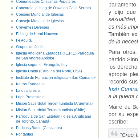
Comunidades Cristianas Populares
parlamento,
Concordia, el blog de Oswaldo Gallo Serrato
y dijo qu
Consejo Mundial de Iglesias
sexualidad,
Consejo Mundial de Iglesias
es más impo
Creyentes Diverses
También ex
El blog de Henri Nouwen
Fe Adulta
de la necesi
Grupos de Jesús
Para otros
Iglesia Anglicana Zaragoza (I.E.R.E) Parroquia
de San Andres Apóstol
partido Sin
Iglesia según el Evangelio hoy
los derecho
Iglesia Unida (Carolina del Norte, USA)
apropie pl
Instituto de Formación religiosa «San Cipriano»
recordó sus
Kairos Evangelio
Irish Centra
La otra Iglesia.
a la puerta 
Lupa Protestante
Misión Sacerdotal Tercermundista (Argentina)
Máire de Ba
Misión Sacerdotal Tercermundista (Chile)
por su expe
Parroquia de San Esteban (Iglesia Anglicana
escribe:
de Toronto, Canadá)
PodcastyRadio (Cristianos)
“Creo 
Por tantas