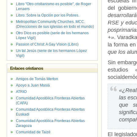
escuelas fi
Libro "Otro cristianismo es posible", de Roger
del gobiern
Lenaers
desarrollar
Libro: Sobre la Opción por los Pobres.
Metropolitan Community Churches. MCC.
RSE y educa
(Direcciones de sus iglesias en todo el mundo)
posprimaria
Otro Dios es posible (serie de los hermanos
+»
. Varadka
López Vigil)
la forma en
Passion of Christ: A Gay Vision (Libro)
Un tal Jesús (serie de los hermanos López
que los alu
Vigil)
Sin embargo
Enlaces cristianos
estudios 
socialdemócr
Amigos de Tomás Merton
Apoyo a Juan Masiá
«¿Real
ATRIO
las esc
Comunidad Apostólica Fronteras Abiertas
(CAFA)
que s
Comunidad Apostólica Fronteras Abiertas
signif
Euskadi
compañ
Comunidad Apostólica Fronteras Abiertas
Zaragoza
Comunidad de Taizé
El legislado