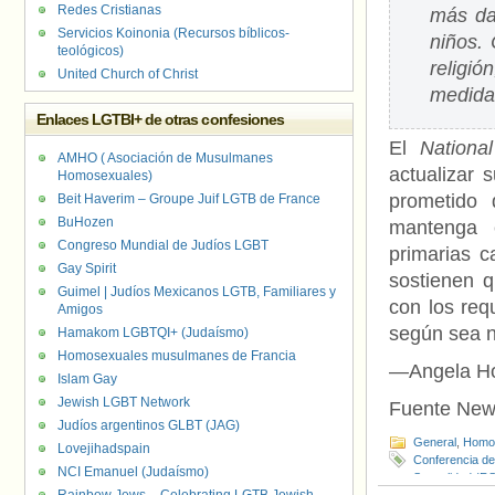
Redes Cristianas
más dañ
Servicios Koinonia (Recursos bíblicos-
niños. 
teológicos)
religió
United Church of Christ
medida
Enlaces LGTBI+ de otras confesiones
El
Nationa
AMHO ( Asociación de Musulmanes
actualizar
Homosexuales)
prometido
Beit Haverim – Groupe Juif LGTB de France
BuHozen
mantenga e
Congreso Mundial de Judíos LGBT
primarias c
Gay Spirit
sostienen q
Guimel | Judíos Mexicanos LGTB, Familiares y
con los req
Amigos
según sea n
Hamakom LGBTQI+ (Judaísmo)
Homosexuales musulmanes de Francia
—Angela Ho
Islam Gay
Jewish LGBT Network
Fuente New
Judíos argentinos GLBT (JAG)
General
,
Homof
Lovejihadspain
Conferencia de
NCI Emanuel (Judaísmo)
Sexualidad (R