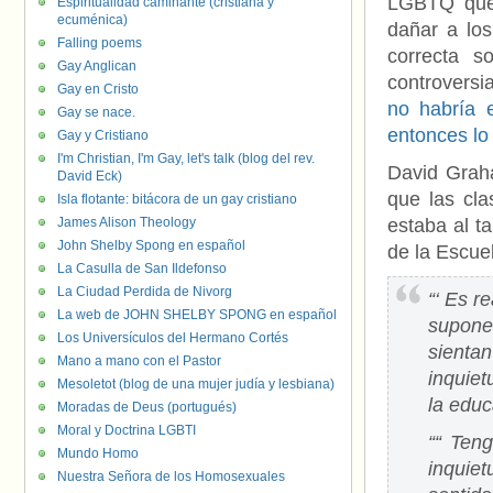
LGBTQ que
Espiritualidad caminante (cristiana y
ecuménica)
dañar a los
Falling poems
correcta s
Gay Anglican
controversia
Gay en Cristo
no habría e
Gay se nace.
entonces lo
Gay y Cristiano
I'm Christian, I'm Gay, let's talk (blog del rev.
David Grah
David Eck)
que las cla
Isla flotante: bitácora de un gay cristiano
James Alison Theology
estaba al t
John Shelby Spong en español
de la Escu
La Casulla de San Ildefonso
La Ciudad Perdida de Nivorg
“‘ Es r
La web de JOHN SHELBY SPONG en español
supone
Los Universículos del Hermano Cortés
sienta
Mano a mano con el Pastor
inquiet
Mesoletot (blog de una mujer judía y lesbiana)
la educ
Moradas de Deus (portugués)
Moral y Doctrina LGBTI
““ Ten
Mundo Homo
inquie
Nuestra Señora de los Homosexuales