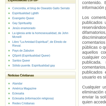
Espiritualidad LGTBI+
contenido. 
información 
Concordia, el blog de Oswaldo Gallo Serrato
Espiritualidad Lgbtih
Los comenta
Evangelio Queer.
publicados 
Gay Spirituality
reservándos
Jesús enamorado
difamatorio
La iglesia ante la homosexualidad, de John
discriminat
Mcneill
comentarios
Libro "La Amistad Espiritual", de Elredo de
Rieval.
públicas o 
Pays de Zabulon
aquellos c
QSpirit (Espiritualidad Queer)
cualquier c
Santos Queer
publicada.
Sólido puente. Espiritualidad gay
comentarios,
publicados 
Noticias Cristianas
usuario es s
Alandar
Cualquier us
América Magazine
eliminación 
Eclesalia
enviar la so
Eclesalia (información religiosa)
quien accede
Redes Cristianas