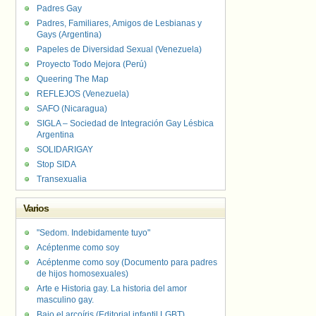
Padres Gay
Padres, Familiares, Amigos de Lesbianas y
Gays (Argentina)
Papeles de Diversidad Sexual (Venezuela)
Proyecto Todo Mejora (Perú)
Queering The Map
REFLEJOS (Venezuela)
SAFO (Nicaragua)
SIGLA – Sociedad de Integración Gay Lésbica
Argentina
SOLIDARIGAY
Stop SIDA
Transexualia
Varios
"Sedom. Indebidamente tuyo"
Acéptenme como soy
Acéptenme como soy (Documento para padres
de hijos homosexuales)
Arte e Historia gay. La historia del amor
masculino gay.
Bajo el arcoíris (Editorial infantil LGBT).