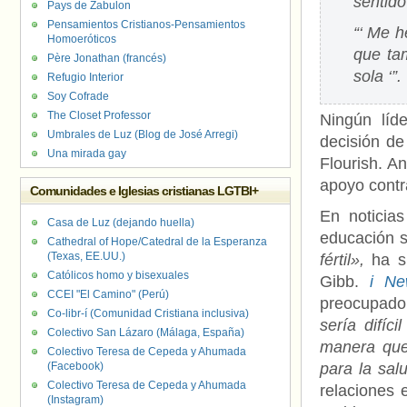
sentid
Pays de Zabulon
Pensamientos Cristianos-Pensamientos
“‘ Me h
Homoeróticos
que ta
Père Jonathan (francés)
sola ‘”.
Refugio Interior
Soy Cofrade
The Closet Professor
Ningún líde
Umbrales de Luz (Blog de José Arregi)
decisión de
Una mirada gay
Flourish. A
apoyo contra
Comunidades e Iglesias cristianas LGTBI+
En noticia
Casa de Luz (dejando huella)
educación s
Cathedral of Hope/Catedral de la Esperanza
(Texas, EE.UU.)
fértil»,
ha si
Católicos homo y bisexuales
Gibb.
i Ne
CCEI "El Camino" (Perú)
preocupado 
Co-libr-í (Comunidad Cristiana inclusiva)
sería difíc
Colectivo San Lázaro (Málaga, España)
manera que 
Colectivo Teresa de Cepeda y Ahumada
(Facebook)
para la sal
Colectivo Teresa de Cepeda y Ahumada
relaciones 
(Instagram)