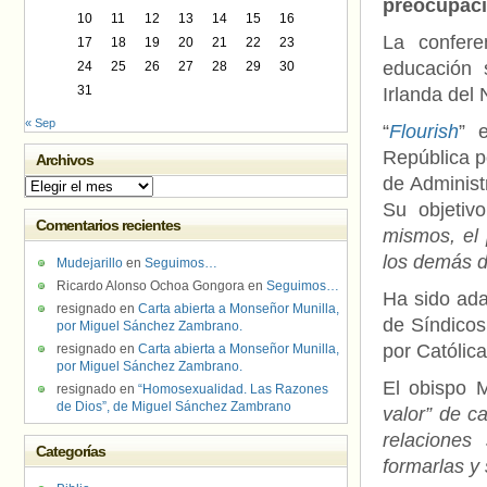
preocupac
10
11
12
13
14
15
16
La confere
17
18
19
20
21
22
23
educación 
24
25
26
27
28
29
30
31
Irlanda del 
« Sep
“
Flourish
” 
República p
Archivos
de Administ
Archivos
Su objetiv
Comentarios recientes
mismos, el 
los demás d
Mudejarillo
en
Seguimos…
Ricardo Alonso Ochoa Gongora
en
Seguimos…
Ha sido ada
resignado
en
Carta abierta a Monseñor Munilla,
de Síndicos
por Miguel Sánchez Zambrano.
por Católic
resignado
en
Carta abierta a Monseñor Munilla,
por Miguel Sánchez Zambrano.
El obispo 
resignado
en
“Homosexualidad. Las Razones
de Dios”, de Miguel Sánchez Zambrano
valor” de c
relaciones
Categorías
formarlas y 