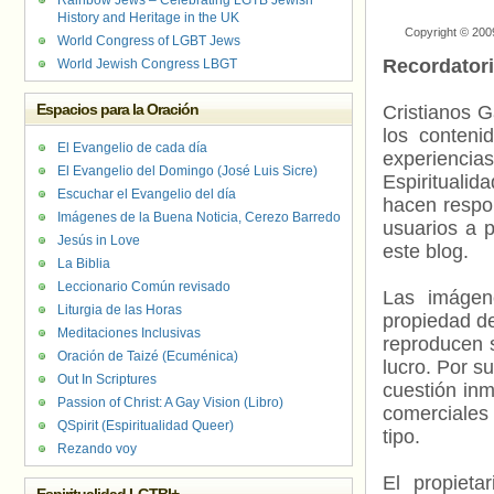
Rainbow Jews – Celebrating LGTB Jewish
History and Heritage in the UK
Copyright © 200
World Congress of LGBT Jews
Recordator
World Jewish Congress LBGT
Espacios para la Oración
Cristianos G
los contenid
El Evangelio de cada día
experienci
El Evangelio del Domingo (José Luis Sicre)
Espiritualid
Escuchar el Evangelio del día
hacen respo
Imágenes de la Buena Noticia, Cerezo Barredo
usuarios a p
Jesús in Love
este blog.
La Biblia
Leccionario Común revisado
Las imágene
Liturgia de las Horas
propiedad de
Meditaciones Inclusivas
reproducen s
Oración de Taizé (Ecuménica)
lucro. Por s
Out In Scriptures
cuestión inm
Passion of Christ: A Gay Vision (Libro)
comerciales 
QSpirit (Espiritualidad Queer)
tipo.
Rezando voy
El propieta