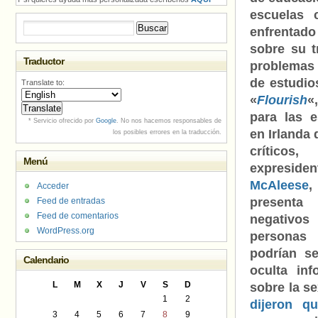
escuelas 
Buscar:
enfrentad
sobre su t
Traductor
problemas
de estudio
Translate to:
«
Flourish
«
para las e
* Servicio ofrecido por
Google
. No nos hacemos responsables de
en Irlanda 
los posibles errores en la traducción.
críticos
Menú
expresiden
McAleese
,
Acceder
presen
Feed de entradas
Feed de comentarios
negativ
WordPress.org
persona
podrían s
Calendario
oculta inf
L
M
X
J
V
S
D
sobre la s
1
2
dijeron qu
3
4
5
6
7
8
9