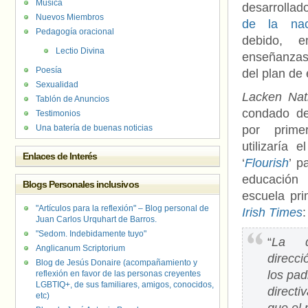
Música
desarrolla
Nuevos Miembros
de la nac
Pedagogía oracional
debido, 
Lectio Divina
enseñanzas
Poesía
del plan de 
Sexualidad
Lacken Nat
Tablón de Anuncios
condado de
Testimonios
Una batería de buenas noticias
por prim
utilizaría 
Enlaces de Interés
‘
Flourish
’ p
educació
Blogs Personales inclusivos
escuela pri
"Artículos para la reflexión" – Blog personal de
Irish Times
:
Juan Carlos Urquhart de Barros.
"Sedom. Indebidamente tuyo"
“
La d
Anglicanum Scriptorium
direcc
Blog de Jesús Donaire (acompañamiento y
los pad
reflexión en favor de las personas creyentes
LGBTIQ+, de sus familiares, amigos, conocidos,
directi
etc)