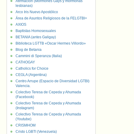
Afirmación (Mormones Gays y mormonas
lesbianas)
Arco Iris Nuevo Apostólico
Área de Asuntos Religiosos de la FELGTBI+
AXIOS
Baptistas Homosexuales
BETANIA (antes Galigay)
Biblioteca LGTTB «Oscar Hermes Villordo»
Blog de Betania
Cammini di Speranza (Italia)
CATHOGAY
Catholics for Choice
CEGLA (Argentina)
Centro Arrupe (Espacio de Diversidad LGTBI)
Valencia.
Colectivo Teresa de Cepeda y Ahumada
(Facebook)
Colectivo Teresa de Cepeda y Ahumada
(Instagram)
Colectivo Teresa de Cepeda y Ahumada
(Youtube)
CRISMHOM
Cristo LGBTI (Venezuela)