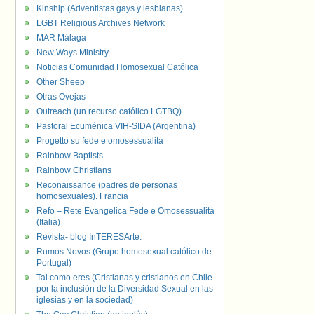
Kinship (Adventistas gays y lesbianas)
LGBT Religious Archives Network
MAR Málaga
New Ways Ministry
Noticias Comunidad Homosexual Católica
Other Sheep
Otras Ovejas
Outreach (un recurso católico LGTBQ)
Pastoral Ecuménica VIH-SIDA (Argentina)
Progetto su fede e omosessualità
Rainbow Baptists
Rainbow Christians
Reconaissance (padres de personas
homosexuales). Francia
Refo – Rete Evangelica Fede e Omosessualità
(Italia)
Revista- blog InTERESArte.
Rumos Novos (Grupo homosexual católico de
Portugal)
Tal como eres (Cristianas y cristianos en Chile
por la inclusión de la Diversidad Sexual en las
iglesias y en la sociedad)