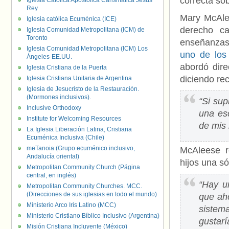
correcta sob
Iglesia Católica Apostólica Carismática Jesús
Rey
Mary McAle
Iglesia católica Ecuménica (ICE)
derecho c
Iglesia Comunidad Metropolitana (ICM) de
Toronto
enseñanzas 
Iglesia Comunidad Metropolitana (ICM) Los
uno de los
Ángeles-EE.UU.
abordó dir
Iglesia Cristiana de la Puerta
diciendo re
Iglesia Cristiana Unitaria de Argentina
Iglesia de Jesucristo de la Restauración.
(Mormones inclusivos).
“Si sup
Inclusive Orthodoxy
una es
Institute for Welcoming Resources
de mis 
La Iglesia Liberación Latina, Cristiana
Ecuménica Inclusiva (Chile)
meTanoia (Grupo ecuménico inclusivo,
McAleese r
Andalucía oriental)
hijos una s
Metropolitan Community Church (Página
central, en inglés)
“Hay u
Metropolitan Community Churches. MCC.
(Direcciones de sus iglesias en todo el mundo)
que aho
Ministerio Arco Iris Latino (MCC)
sistem
Ministerio Cristiano Bíblico Inclusivo (Argentina)
gustarí
Misión Cristiana Incluyente (México)