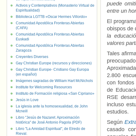
puede omiti
Activos y Contemplativos (Monasterio Virtual de
entre un ho
Espiritualidad)
Biblioteca LGTTB «Oscar Hermes Villordo»
El program
Comunidad Apostólica Fronteras Abiertas
obispos de
(CAFA)
Comunidad Apostólica Fronteras Abiertas
la educaci
Euskadi
valores part
Comunidad Apostólica Fronteras Abiertas
Zaragoza
Tales afirm
Creyentes Diverses
preocupad
Gay Christian Europe (recursos y direcciones)
Aproximada
Gay Christian Europe- Cristiano Gay Europa
(en español)
2.800 escue
Imágenes sagradas de William Hart McNichols
con fondos
Institute for Welcoming Resources
de Educaci
Instituto de Formación religiosa «San Cipriano»
RSE desarr
Jesús in Love
incluso est
La iglesia ante la homosexualidad, de John
estudios.
Mcneill
Libro "Jesús de Nazaret. Aproximación
Según
Extr
histórica" de José Antonio Pagola (PDF)
casado co
Libro "La Amistad Espiritual", de Elredo de
Rieval.