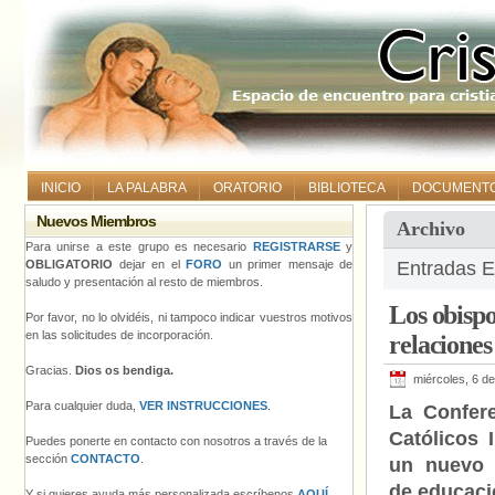
INICIO
LA PALABRA
ORATORIO
BIBLIOTECA
DOCUMENT
Nuevos Miembros
Archivo
Para unirse a este grupo es necesario
REGISTRARSE
y
OBLIGATORIO
dejar en el
FORO
un primer mensaje de
Entradas E
saludo y presentación al resto de miembros.
Los obisp
Por favor, no lo olvidéis, ni tampoco indicar vuestros motivos
en las solicitudes de incorporación.
relacione
Gracias.
Dios os bendiga.
miércoles, 6 de
Para cualquier duda,
VER INSTRUCCIONES
.
La Confer
Católicos 
Puedes ponerte en contacto con nosotros a través de la
sección
CONTACTO
.
un nuevo 
de educaci
Y si quieres ayuda más personalizada escríbenos
AQUÍ