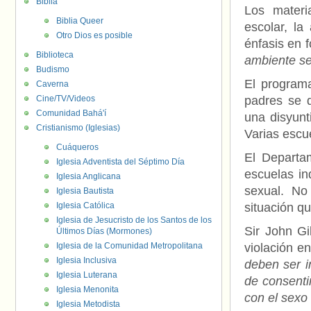
Biblia
Los materi
Biblia Queer
escolar, la
Otro Dios es posible
énfasis en 
Biblioteca
ambiente s
Budismo
El programa
Caverna
Cine/TV/Videos
padres se 
Comunidad Bahá'í
una disyunt
Cristianismo (Iglesias)
Varias escue
Cuáqueros
El Departa
Iglesia Adventista del Séptimo Día
escuelas in
Iglesia Anglicana
sexual. No
Iglesia Bautista
Iglesia Católica
situación q
Iglesia de Jesucristo de los Santos de los
Sir John Gil
Últimos Días (Mormones)
Iglesia de la Comunidad Metropolitana
violación e
Iglesia Inclusiva
deben ser i
Iglesia Luterana
de consenti
Iglesia Menonita
con el sexo
Iglesia Metodista