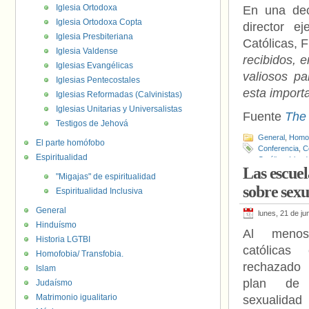
Iglesia Ortodoxa
En una dec
Iglesia Ortodoxa Copta
director e
Iglesia Presbiteriana
Católicas, 
Iglesia Valdense
recibidos, 
Iglesias Evangélicas
valiosos pa
Iglesias Pentecostales
esta importa
Iglesias Reformadas (Calvinistas)
Iglesias Unitarias y Universalistas
Fuente
The 
Testigos de Jehová
General
,
Homof
El parte homófobo
Conferencia
,
C
Espiritualidad
Católica
,
Irland
Las escuel
"Migajas" de espiritualidad
sobre sexu
Espiritualidad Inclusiva
General
lunes, 21 de ju
Hinduísmo
Al menos
Historia LGTBI
católicas
Homofobia/ Transfobia.
rechazado 
Islam
plan de 
Judaísmo
Matrimonio igualitario
sexualid