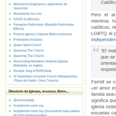
Católic
Misioneros Anglicanos Legionarios de
Jesucristo
Movimiento Arco Iris
Pero el ar
OASIS (California)
mientras h
Peregrino Reformado (Bautista Reformada
católicos, 
Bíblica)
LGBTQ al p
Primera Iglesia Cristiana Bíblica Inclusiva
Independen
Protestants Inclusius
Queer Spirit Church
“El mat
Queering The Church
Queering The Church
que se 
Reconciling Ministries Network (Iglesia
orient
Metodista, en inglés)
respeto
Revista- blog InTERESArte.
St Sebastians Inclusive Church (Maspalomas
.Playa del Inglés. Gran Canaria)
Farrell se 
«el amor es
Directorio de Iglesias, recursos, libros....
familia sea
significa q
@reverendally
Acéptenme como soy
iglesia tod
Acéptenme como soy (Documento para padres
escuelas ca
de hijos homosexuales)