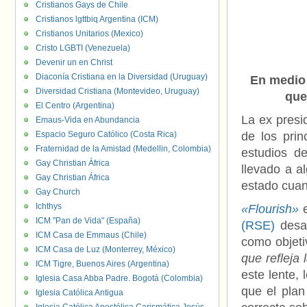
Cristianos Gays de Chile
Cristianos lgttbiq Argentina (ICM)
Cristianos Unitarios (Mexico)
Cristo LGBTI (Venezuela)
Devenir un en Christ
Diaconía Cristiana en la Diversidad (Uruguay)
En medio 
Diversidad Cristiana (Montevideo, Uruguay)
que
El Centro (Argentina)
La ex presi
Emaus-Vida en Abundancia
Espacio Seguro Católico (Costa Rica)
de los prin
Fraternidad de la Amistad (Medellin, Colombia)
estudios d
Gay Christian África
llevado a a
Gay Christian África
estado cuan
Gay Church
Ichthys
«Flourish»
e
ICM "Pan de Vida" (España)
(RSE)
desar
ICM Casa de Emmaus (Chile)
como objeti
ICM Casa de Luz (Monterrey, México)
que refleja
ICM Tigre, Buenos Aires (Argentina)
este lente,
Iglesia Casa Abba Padre. Bogotá (Colombia)
que el plan
Iglesia Católica Antigua