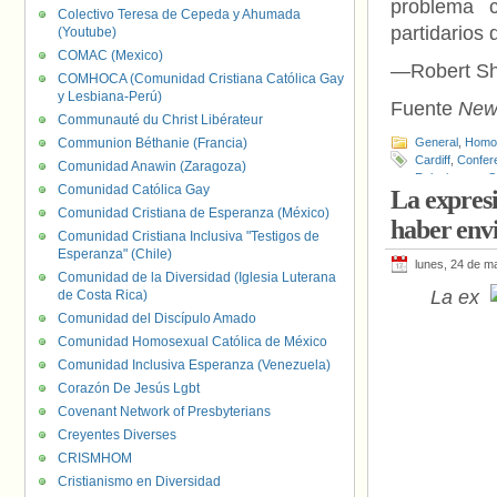
problema 
Colectivo Teresa de Cepeda y Ahumada
partidarios 
(Youtube)
COMAC (Mexico)
—Robert Shi
COMHOCA (Comunidad Cristiana Católica Gay
y Lesbiana-Perú)
Fuente
New
Communauté du Christ Libérateur
Communion Béthanie (Francia)
General
,
Homof
Cardiff
,
Confere
Comunidad Anawin (Zaragoza)
Relaciones y S
Comunidad Católica Gay
La expres
Irlanda
,
Lacken
Comunidad Cristiana de Esperanza (México)
haber envi
Comunidad Cristiana Inclusiva "Testigos de
Esperanza" (Chile)
lunes, 24 de m
Comunidad de la Diversidad (Iglesia Luterana
La ex
de Costa Rica)
Comunidad del Discípulo Amado
Comunidad Homosexual Católica de México
Comunidad Inclusiva Esperanza (Venezuela)
Corazón De Jesús Lgbt
Covenant Network of Presbyterians
Creyentes Diverses
CRISMHOM
Cristianismo en Diversidad