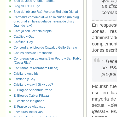
que el
Blog de José Antonio Pagola
Es dis
Blog de Raúl Lugo
Blog del obispo Raúl Vera en Religión Digital
corresp
Carmelita contemplativo en la ciudad (un blog
oracional en la escuela de Teresa de Jhs y
En respuest
Juan de la +)
Jones, re
Cartujo con licencia propia
Católico y Gay
administra
Católico+Gay
complement
Concordia, el blog de Oswaldo Gallo Serrato
Jones escrib
Confesiones de Trasnoche
Congregación Luterana San Pedro y San Pablo
“‘ [Ten
(Costa Rica)
de RSE
Contranatura (Abraham Puche)
program
Cristiano Arco Iris
Cristiano y Gay
Cristiano y gay!!! Sí ¿y qué?
Flourish fu
El Blog de Abdennur Prado
uso en las
El Blog de Xabier Pikaza
mayoría de 
El cristiano indignado
sexual
«de
El Frasco de Alabastro
Iglesia»
. Es
Escrituras Inclusivas