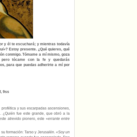
r y él te escuchará; y mientras todavía
uí»
? Estoy presente. ¿Qué quieres, qué
ción conmigo. Tómame a mí mismo, goza
, pero tócame con la fe y quedarás
dos, para que puedas adherirte a mí por
3,
9ss
ad profética y sus escarpadas ascensiones,
a. ¿Quién fue este grande, que obró a la
e atrevido pionero, este «
errante entre
su formación: Tarso y Jerusalén.
«Soy un