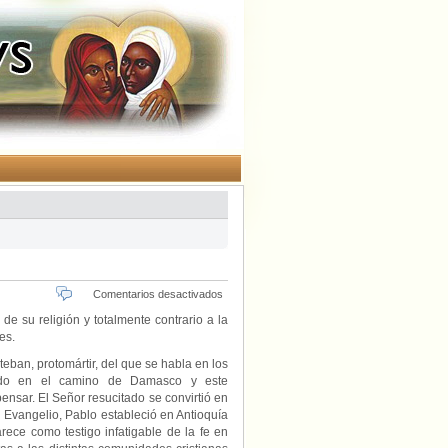
en
Comentarios desactivados
Conversión
e su religión y totalmente contrario a la
de
es.
San
Pablo
an, protomártir, del que se habla en los
tado en el camino de Damasco y este
nsar. El Señor resucitado se convirtió en
el Evangelio, Pablo estableció en Antioquía
rece como testigo infatigable de la fe en