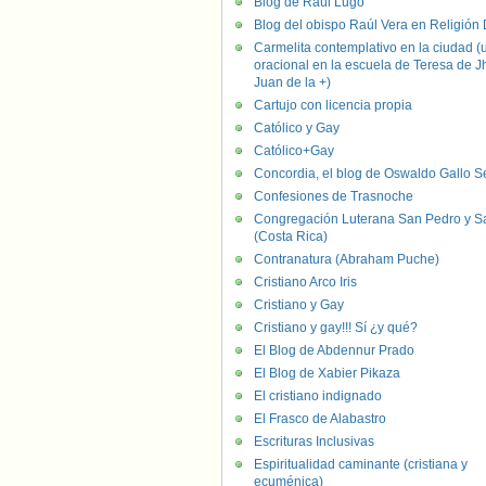
Blog de Raúl Lugo
Blog del obispo Raúl Vera en Religión D
Carmelita contemplativo en la ciudad (
oracional en la escuela de Teresa de J
Juan de la +)
Cartujo con licencia propia
Católico y Gay
Católico+Gay
Concordia, el blog de Oswaldo Gallo S
Confesiones de Trasnoche
Congregación Luterana San Pedro y S
(Costa Rica)
Contranatura (Abraham Puche)
Cristiano Arco Iris
Cristiano y Gay
Cristiano y gay!!! Sí ¿y qué?
El Blog de Abdennur Prado
El Blog de Xabier Pikaza
El cristiano indignado
El Frasco de Alabastro
Escrituras Inclusivas
Espiritualidad caminante (cristiana y
ecuménica)