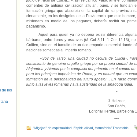
judío de Tarso de Cilicia…»:
así se calificó Pablo ante el coman
corrientes de antigua civilización afluían, pues, y se fundían 
formación griega que absorbía en la capital de su provincia nat
ciertamente, en los designios de la Providencia que este hombre
misionero en medio de los paganos, debería recibir su prim
paganismo.
Aquel para quien ya no debería existir diferencia alguna e
bárbaros, entre libres y esclavos
[cf.
Col 3,11; 1 Cor 12,13), no 
Galilea, sino en el tumulto de un rico emporio comercial donde a
naciones sometidas al Imperio romano.
«Soy de Tarso, una ciudad no oscura de Cilicia». Parece
sentimiento de genuino orgullo griego por su propia ciudad de n
Alejandría y Atenas por la conquista del primado en el campo de l
para los príncipes imperiales de Roma, y es natural que un centr
formación de la personalidad del futuro apóstol… En Tarso domin
junto a las leyes romanas y a la austeridad de la sinagoga judía.
s de los
*
J. Holzner,
itana
San Pablo,
Editorial Herder, Barcelona 
***
"Migajas" de espiritualidad
,
Espiritualidad
,
Homofobia/ Transfobia.