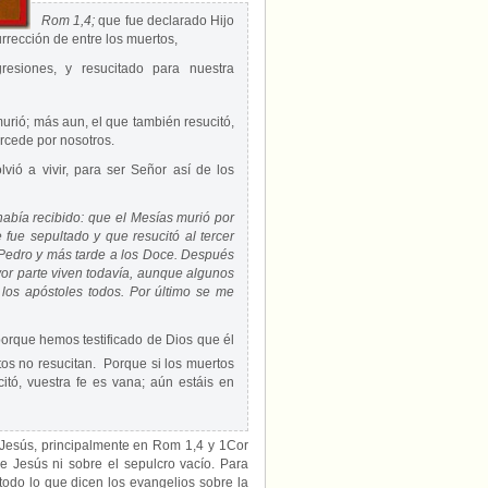
Rom 1,4;
que fue declarado Hijo
urrección de entre los muertos,
resiones, y resucitado para nuestra
urió; más aun, el que también resucitó,
ercede por nosotros.
lvió a vivir, para ser Señor así de los
 había recibido: que el Mesías murió por
fue sepultado y que resucitó al tercer
 Pedro y más tarde a los Doce. Después
or parte viven todavía, aunque algunos
los apóstoles todos. Por último se me
porque hemos testificado de Dios que él
rtos no resucitan.
Porque si los muertos
citó, vuestra fe es vana; aún estáis en
e Jesús, principalmente en Rom 1,4 y 1Cor
e Jesús ni sobre el sepulcro vacío. Para
odo lo que dicen los evangelios sobre la