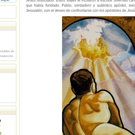
Jesús resucitado. Estos viajes le incitaron a escribir diversas ca
que había fundado. Pablo, verdadero y auténtico apóstol, si
Jerusalén, con el deseo de confrontarse con los apóstoles de Jesús
nsables de
 traducción.
D
7
4