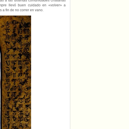
rtas a las distintas comunidades cristianas
empre llevó buen cuidado en «
volver
» a
 a fin de no correr en vano.