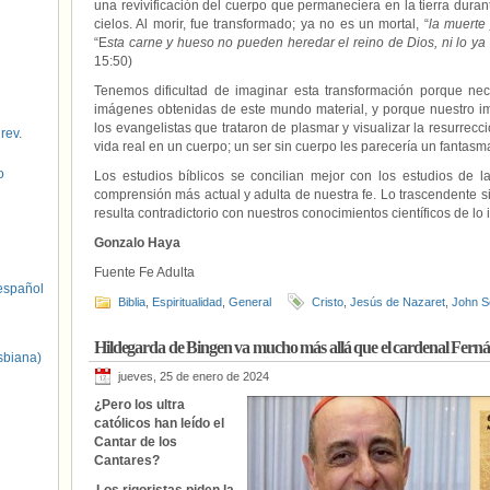
una revivificación del cuerpo que permaneciera en la tierra dura
cielos. Al morir, fue transformado; ya no es un mortal, “
la muerte
“E
sta carne y hueso no pueden heredar el reino de Dios, ni lo ya
15:50)
Tenemos dificultad de imaginar esta transformación porque nec
imágenes obtenidas de este mundo material, y porque nuestro ima
los evangelistas que trataron de plasmar y visualizar la resurrec
 rev.
vida real en un cuerpo; un ser sin cuerpo les parecería un fantasm
o
Los estudios bíblicos se concilian mejor con los estudios de la
comprensión más actual y adulta de nuestra fe. Lo trascendente s
resulta contradictorio con nuestros conocimientos científicos de lo
Gonzalo Haya
Fuente Fe Adulta
spañol
Biblia
,
Espiritualidad
,
General
Cristo
,
Jesús de Nazaret
,
John S
Hildegarda de Bingen va mucho más allá que el cardenal Fernán
sbiana)
jueves, 25 de enero de 2024
¿Pero los ultra
católicos han leído el
Cantar de los
Cantares?