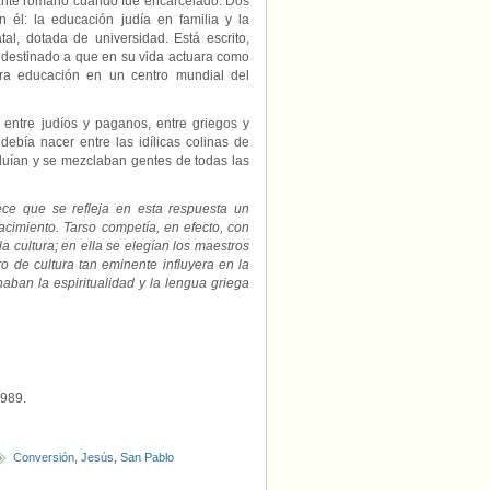
dante romano cuando fue encarcelado. Dos
en él: la educación judía en familia y la
al, dotada de universidad. Está escrito,
, destinado a que en su vida actuara como
era educación en un centro mundial del
ntre judíos y paganos, entre griegos y
debía nacer entre las idílicas colinas de
fluían y se mezclaban gentes de todas las
 que se refleja en esta respuesta un
acimiento. Tarso competía, en efecto, con
a cultura; en ella se elegían los maestros
o de cultura tan eminente influyera en la
aban la espiritualidad y la lengua griega
1989.
Conversión
,
Jesús
,
San Pablo