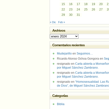
15
16
17
18
19
20
2
22
23
24
25
26
27
2
29
30
31
« Dic
Feb »
Archivos
Archivos
Comentarios recientes
Mudejarillo
en
Seguimos…
Ricardo Alonso Ochoa Gongora
en
Se
resignado
en
Carta abierta a Monseñor
por Miguel Sánchez Zambrano.
resignado
en
Carta abierta a Monseñor
por Miguel Sánchez Zambrano.
resignado
en
“Homosexualidad. Las R
de Dios”, de Miguel Sánchez Zambran
Categorías
Biblia