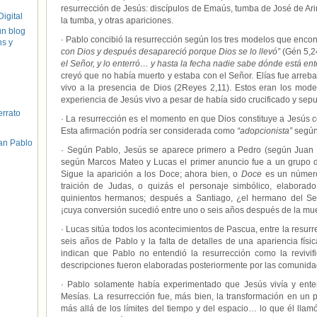
resurrección de Jesús: discípulos de Emaús, tumba de José de Ar
igital
la tumba, y otras apariciones.
un blog
· Pablo concibió la resurrección según los tres modelos que encont
hs y
con Dios y después desapareció porque Dios se lo llevó”
(Gén 5,2
el Señor, y lo enterró… y hasta la fecha nadie sabe dónde está en
creyó que no había muerto y estaba con el Señor. Elías fue arreba
vivo a la presencia de Dios (2Reyes 2,11). Estos eran los mod
experiencia de Jesús vivo a pesar de había sido crucificado y sepu
errato
· La resurrección es el momento en que Dios constituye a Jesús 
Esta afirmación podría ser considerada como
“adopcionista”
según 
an Pablo
· Según Pablo, Jesús se aparece primero a Pedro (según Juan 
según Marcos Mateo y Lucas el primer anuncio fue a un grupo 
Sigue la aparición a los Doce; ahora bien, o
Doce
es un número
traición de Judas, o quizás el personaje simbólico, elaborad
quinientos hermanos; después a Santiago, ¿el hermano del Se
¡cuya conversión sucedió entre uno o seis años después de la mue
· Lucas sitúa todos los acontecimientos de Pascua, entre la resurr
seis años de Pablo y la falta de detalles de una apariencia físic
indican que Pablo no entendió la resurrección como la revivif
descripciones fueron elaboradas posteriormente por las comunidad
· Pablo solamente había experimentado que Jesús vivía y ente
Mesías. La resurrección fue, más bien, la transformación en un 
más allá de los límites del tiempo y del espacio… lo que él lla