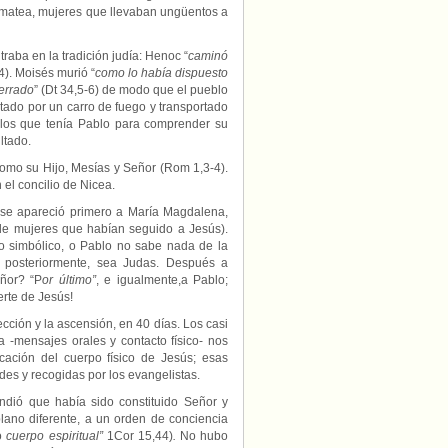
imatea, mujeres que llevaban ungüentos a
raba en la tradición judía: Henoc “
caminó
4). Moisés murió “
como lo había dispuesto
terrado
” (Dt 34,5-6) de modo que el pueblo
tado por un carro de fuego y transportado
elos que tenía Pablo para comprender su
ltado.
como su Hijo, Mesías y Señor (Rom 1,3-4).
el concilio de Nicea.
se apareció primero a María Magdalena,
de mujeres que habían seguido a Jesús).
 simbólico, o Pablo no sabe nada de la
o posteriormente, sea Judas. Después a
ñor? “P
or último”
, e igualmente,a Pablo;
rte de Jesús!
ección y la ascensión, en 40 días. Los casi
a -mensajes orales y contacto físico- nos
icación del cuerpo físico de Jesús; esas
es y recogidas por los evangelistas.
ndió que había sido constituido Señor y
plano diferente, a un orden de conciencia
mó
cuerpo espiritual”
1Cor 15,44)
.
No hubo