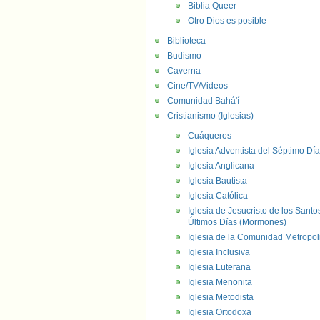
Biblia Queer
Otro Dios es posible
Biblioteca
Budismo
Caverna
Cine/TV/Videos
Comunidad Bahá'í
Cristianismo (Iglesias)
Cuáqueros
Iglesia Adventista del Séptimo Día
Iglesia Anglicana
Iglesia Bautista
Iglesia Católica
Iglesia de Jesucristo de los Santo
Últimos Días (Mormones)
Iglesia de la Comunidad Metropol
Iglesia Inclusiva
Iglesia Luterana
Iglesia Menonita
Iglesia Metodista
Iglesia Ortodoxa