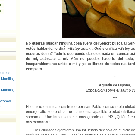
1
8
No quieras buscar ninguna cosa fuera del Señor; busca al Seño
estés hablando, te dirá:
«Estoy aquí»
. ¿Qué significa
«Estoy aq
esperas de mí? Todo lo que puedo darte es nada en compara
de mí, acércate a mí. Aún no puedes hacerlo del todo
inseparablemente unido a mí, y yo te libraré de todos tus far
completo.
guimos…
*
 Munilla,
Agustín de Hipona,
 Munilla,
Exposición sobre el salmo 3
***
azones
o
El edificio espiritual construido por san Pablo, con su profundid
emerge alto sobre el plano de nuestra apacible piedad cristian
sombra de Uno inmensamente más grande que él? ¿Quién fue est
dos mundos
»?
Dos ciudades ejercieron una influencia decisiva en el ciclo de 