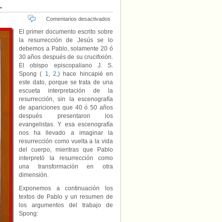
.
en
Comentarios desactivados
“La
El primer documento escrito sobre
resurrección
la resurrección de Jesús se lo
de
debemos a Pablo, solamente 20 ó
Jesús
30 años después de su crucifixión.
según
El obispo episcopaliano J. S.
san
Spong (
1
,
2
,) hace hincapié en
Pablo”,
este dato, porque se trata de una
por
Gonzalo
escueta interpretación de la
Haya.
resurrección, sin la escenografía
de apariciones que 40 ó 50 años
después presentaron los
evangelistas. Y esa escenografía
nos ha llevado a imaginar la
resurrección como vuelta a la vida
del cuerpo, mientras que Pablo
interpretó la resurrección como
una transformación en otra
dimensión.
Exponemos a continuación los
textos de Pablo y un resumen de
los argumentos del trabajo de
Spong: