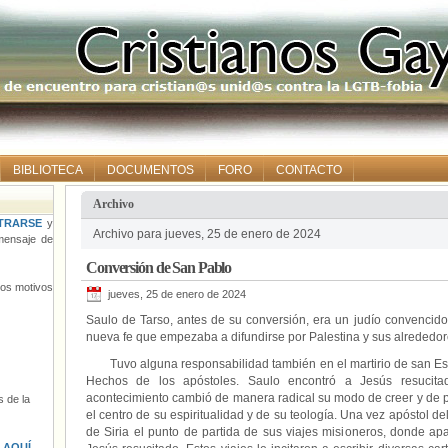
BIBLIOTECA
DOCUMENTOS
FORO
CONTACTO
Archivo
TRARSE
y
Archivo para jueves, 25 de enero de 2024
ensaje de
Conversión de San Pablo
tros motivos
jueves, 25 de enero de 2024
Saulo de Tarso, antes de su conversión, era un judío convencido d
nueva fe que empezaba a difundirse por Palestina y sus alrededor
Tuvo alguna responsabilidad también en el martirio de san Esteb
Hechos de los apóstoles. Saulo encontró a Jesús resuci
acontecimiento cambió de manera radical su modo de creer y de pe
 de la
el centro de su espiritualidad y de su teología. Una vez apóstol d
de Siria el punto de partida de sus viajes misioneros, donde apa
s
AQUÍ