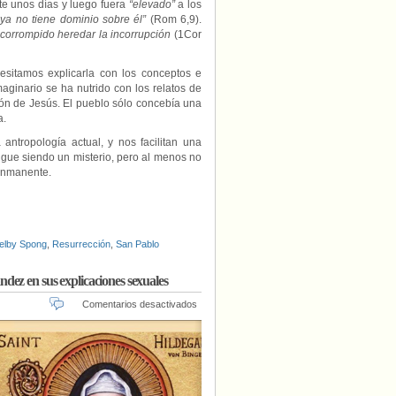
nte unos días y luego fuera
“elevado”
a los
 ya no tiene dominio sobre él”
(Rom 6,9).
 corrompido heredar la incorrupción
(1Cor
esitamos explicarla con los conceptos e
ginario se ha nutrido con los relatos de
ción de Jesús. El pueblo sólo concebía una
a.
 antropología actual, y nos facilitan una
igue siendo un misterio, pero al menos no
 inmanente.
elby Spong
,
Resurrección
,
San Pablo
dez en sus explicaciones sexuales
en
Comentarios desactivados
Hildegarda
de
Bingen
va
mucho
más