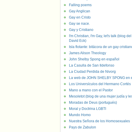
Falling poems
Gay Anglican
Gay en Cristo
Gay se nace.
Gay y Cristiano
I'm Christian, I'm Gay, let's talk (blog del
David Eck)
Isla flotante: bitácora de un gay cristian
James Alison Theology
John Shelby Spong en español
La Casulla de San Ildefonso
La Ciudad Perdida de Nivorg
La web de JOHN SHELBY SPONG en e
Los Universículos del Hermano Cortés
Mano a mano con el Pastor
Mesoletot (blog de una mujer judía y le
Moradas de Deus (portugués)
Moral y Doctrina LGBTI
Mundo Homo
Nuestra Señora de los Homosexuales
Pays de Zabulon