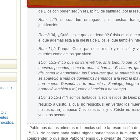
de Dios con poder, según el Espíritu de santidad, por la res
Rom 4,25; e
l cual fue entregado por nuestras transg
justificación.
Rom 8,34;
¿Quién es el que condenará? Cristo es el que m
el que además está a la diestra de Dios, el que también int
Rom 14,9;
Porque Cristo para esto murió y resucitó, y vo
muertos como de los que viven.
1Cor, 15,3-8; Lo que os transmití fue, ante todo, lo que yo
nuestros pecados, como lo anunciaban las Escrituras, que 
día, como lo anunciaban las Escrituras; que se apareció a
se apareció a más de quinientos hermanos a la vez: la may
han muerto. Después se le apareció a Santiago, luego a 
sonal de
apareció también a mí, como al nacido a destiempo.
1Cor, 15,15-17;
Y somos hallados falsos testigos de Dios; 
resucitó a Cristo, al cual no resucitó, si en verdad los mue
no resucitan, tampoco Cristo resucitó; y si Cristo no resu
to y
vuestros pecados.
entes
nocidos,
· Pablo nos da las primeras referencias sobre la resurrección d
15,3-8. No conoce nada sobre signos portentosos a la muerte d
comprender lo que dice Pablo tenemos que olvidar de momento t