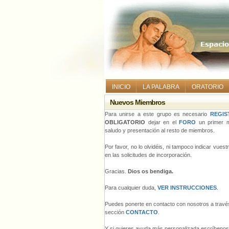
INICIO
LA PALABRA
ORATORIO
Nuevos Miembros
Para unirse a este grupo es necesario
REGIS
OBLIGATORIO
dejar en el
FORO
un primer m
saludo y presentación al resto de miembros.
Por favor, no lo olvidéis, ni tampoco indicar vues
en las solicitudes de incorporación.
Gracias.
Dios os bendiga.
Para cualquier duda,
VER INSTRUCCIONES
.
Puedes ponerte en contacto con nosotros a través
sección
CONTACTO
.
Y si quieres ayuda más personalizada escríbeno