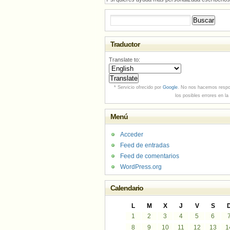
Buscar:
Traductor
Translate to:
* Servicio ofrecido por
Google
. No nos hacemos respo
los posibles errores en la
Menú
Acceder
Feed de entradas
Feed de comentarios
WordPress.org
Calendario
L
M
X
J
V
S
1
2
3
4
5
6
8
9
10
11
12
13
1