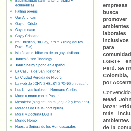
Espiritualidad caminante (cristiana y
empresas
ecuménica)
Falling poems
busca
Gay Anglican
promover
Gay en Cristo
ambientes
Gay se nace.
laborales
Gay y Cristiano
inclusivos
I'm Christian, I'm Gay, let's talk (blog del rev.
para 
David Eck)
Isla flotante: bitácora de un gay cristiano
comunidad
James Alison Theology
LGBT+ en
John Shelby Spong en español
Perú. Se tr
La Casulla de San Ildefonso
Colombia, 
La Ciudad Perdida de Nivorg
por Accent
La web de JOHN SHELBY SPONG en español
Los Universículos del Hermano Cortés
Convencido
Mano a mano con el Pastor
Mead Johns
Mesoletot (blog de una mujer judía y lesbiana)
lanzar
Prid
Moradas de Deus (portugués)
más inclu
Moral y Doctrina LGBTI
ambientes 
Mundo Homo
Nuestra Señora de los Homosexuales
de la com