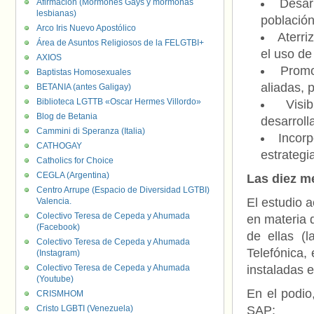
Desar
Afirmación (Mormones Gays y mormonas
lesbianas)
población
Arco Iris Nuevo Apostólico
Aterri
Área de Asuntos Religiosos de la FELGTBI+
el uso de
AXIOS
Promo
Baptistas Homosexuales
aliadas, 
BETANIA (antes Galigay)
Biblioteca LGTTB «Oscar Hermes Villordo»
Visi
Blog de Betania
desarroll
Cammini di Speranza (Italia)
Incorp
CATHOGAY
estrategi
Catholics for Choice
CEGLA (Argentina)
Las diez m
Centro Arrupe (Espacio de Diversidad LGTBI)
El estudio 
Valencia.
Colectivo Teresa de Cepeda y Ahumada
en materia 
(Facebook)
de ellas (
Colectivo Teresa de Cepeda y Ahumada
Telefónica,
(Instagram)
Colectivo Teresa de Cepeda y Ahumada
instaladas 
(Youtube)
En el podio
CRISMHOM
Cristo LGBTI (Venezuela)
SAP: