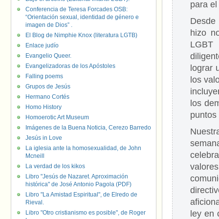
para el
Conferencia de Teresa Forcades OSB:
“Orientación sexual, identidad de género e
Desde 
imagen de Dios” .
hizo n
El Blog de Nimphie Knox (literatura LGTB)
LGBT 
Enlace judío
dilige
Evangelio Queer.
Evangelizadoras de los Apóstoles
lograr 
Falling poems
los val
Grupos de Jesús
incluye
Hermano Cortés
los dem
Homo History
puntos 
Homoerotic Art Museum
Imágenes de la Buena Noticia, Cerezo Barredo
Nuestra
Jesús in Love
semana
La iglesia ante la homosexualidad, de John
celebr
Mcneill
valore
La verdad de los kikos
Libro "Jesús de Nazaret. Aproximación
comuni
histórica" de José Antonio Pagola (PDF)
direct
Libro "La Amistad Espiritual", de Elredo de
aficio
Rieval.
ley en
Libro "Otro cristianismo es posible", de Roger