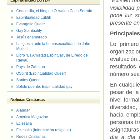
“Existen m
Espiritualidad LGTBI+
visibilidad
Concordia, el blog de Oswaldo Gallo Serrato
pone luz s
Espiritualidad Lgbtih
presente en
Evangelio Queer.
Gay Spirituality
Principale
Jesús enamorado
Lo primero
La iglesia ante la homosexualidad, de John
Mcneill
organizac
Libro "La Amistad Espiritual", de Elredo de
evaluación
Rieval.
resultados
Pays de Zabulon
número sea
QSpirit (Espiritualidad Queer)
Santos Queer
En cualquie
Sólido puente. Espiritualidad gay
pesar de la
nivel forma
Noticias Cristianas
diversidad,
Alandar
hacia empl
América Magazine
personas tra
Eclesalia
asignaturas
Eclesalia (información religiosa)
día a día 
Redes Cristianas