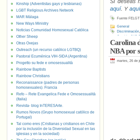
Si deseas 
Kinship (Adventistas gays y lesbianas)
aquí
. Y
aqu
LGBT Religious Archives Network
MAR Málaga
Fuente FELGT
New Ways Ministry
General
Noticias Comunidad Homosexual Católica
Discriminación
Other Sheep
Gamble
,
SAP
,
Carolina d
Otras Ovejas
NBA por su
Outreach (un recurso católico LGTBQ)
Pastoral Ecuménica VIH-SIDA (Argentina)
martes, 26 de j
Progetto su fede e omosessualità
Rainbow Baptists
Rainbow Christians
Reconaissance (padres de personas
homosexuales). Francia
Refo – Rete Evangelica Fede e Omosessualità
(Italia)
Revista- blog InTERESArte.
Rumos Novos (Grupo homosexual católico de
Portugal)
Tal como eres (Cristianas y cristianos en Chile
por la inclusión de la Diversidad Sexual en las
iglesias y en la sociedad)