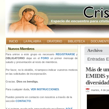
INICIO
LA PALABRA
ORATORIO
BIBLIOTECA
DOCUMENT
Nuevos Miembros
Archivo
Para unirse a este grupo es necesario
REGISTRARSE
y
OBLIGATORIO
dejar en el
FORO
un primer mensaje de
Entradas E
saludo y presentación al resto de miembros.
Más de un
Por favor, no lo olvidéis, ni tampoco indicar vuestros motivos
en las solicitudes de incorporación.
EMIDIS y 
diversid
Gracias.
Dios os bendiga.
Para cualquier duda,
VER INSTRUCCIONES
.
martes, 4 de ju
Puedes ponerte en contacto con nosotros a través de la
sección
CONTACTO
.
Y si quieres ayuda más personalizada escríbenos
AQUÍ