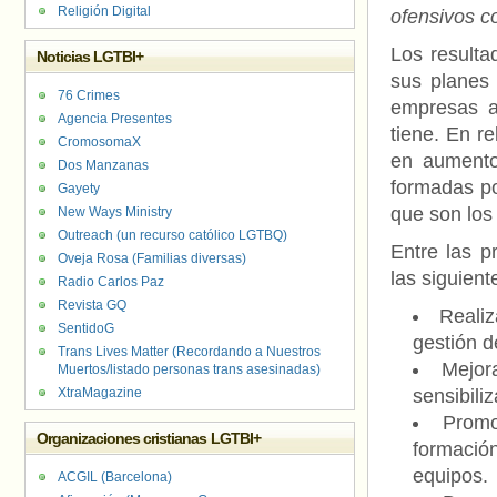
Religión Digital
ofensivos c
Los resulta
Noticias LGTBI+
sus planes 
76 Crimes
empresas a
Agencia Presentes
tiene. En r
CromosomaX
en aumento
Dos Manzanas
formadas p
Gayety
que son los
New Ways Ministry
Outreach (un recurso católico LGTBQ)
Entre las p
Oveja Rosa (Familias diversas)
las siguient
Radio Carlos Paz
Revista GQ
Realiz
SentidoG
gestión d
Trans Lives Matter (Recordando a Nuestros
Mejor
Muertos/listado personas trans asesinadas)
XtraMagazine
sensibiliz
Promo
Organizaciones cristianas LGTBI+
formació
equipos.
ACGIL (Barcelona)