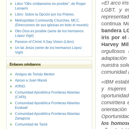
«El arco ir
Libro "Otro cristianismo es posible", de Roger
Lenaers
LGBT, y es
Libro: Sobre la Opción por los Pobres.
representa
Metropolitan Community Churches. MCC.
continua Mc
(Direcciones de sus iglesias en todo el mundo)
bandera LG
Otro Dios es posible (serie de los hermanos
López Vigil)
iris por el
Passion of Christ: A Gay Vision (Libro)
Harvey Mil
Un tal Jesús (serie de los hermanos López
orgullosos
Vigil)
adaptación
Enlaces cristianos
nuestra sol
comunidad
Amigos de Tomás Merton
Apoyo a Juan Masiá
«IBM establ
ATRIO
y mujeres
Comunidad Apostólica Fronteras Abiertas
oportunida
(CAFA)
convirtiera
Comunidad Apostólica Fronteras Abiertas
Euskadi
orientació
Comunidad Apostólica Fronteras Abiertas
Oportunidad
Zaragoza
los homose
Comunidad de Taizé