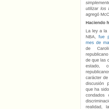
simplemente
utilizar lo
agregó McC
Haciendo h
La ley a la
NBA,
fue p
mes de m
de Carol
republican
de que las c
estado, c
republican
carácter de
discusión 
que ha sido
condados d
discrimina
realidad, 