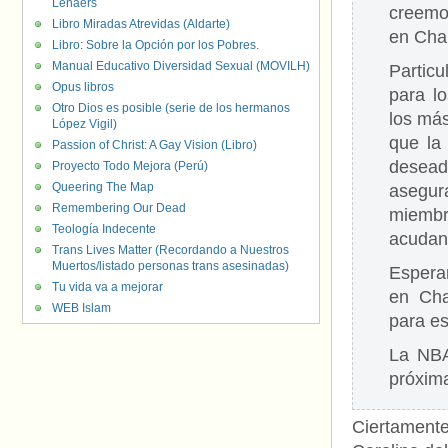
Lenaers
creemo
Libro Miradas Atrevidas (Aldarte)
en Char
Libro: Sobre la Opción por los Pobres.
Manual Educativo Diversidad Sexual (MOVILH)
Partic
Opus libros
para l
Otro Dios es posible (serie de los hermanos
los más
López Vigil)
que la
Passion of Christ: A Gay Vision (Libro)
desead
Proyecto Todo Mejora (Perú)
Queering The Map
asegur
Remembering Our Dead
miembr
Teología Indecente
acudan 
Trans Lives Matter (Recordando a Nuestros
Muertos/listado personas trans asesinadas)
Esperam
Tu vida va a mejorar
en Cha
WEB Islam
para es
La NBA
próxim
Ciertamente