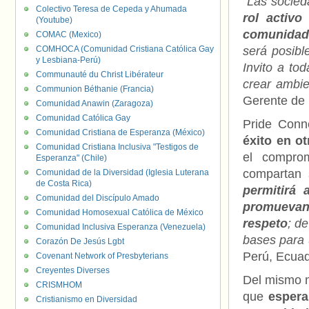
“Las socie
Colectivo Teresa de Cepeda y Ahumada
rol activo
(Youtube)
comunidad
COMAC (Mexico)
COMHOCA (Comunidad Cristiana Católica Gay
será posibl
y Lesbiana-Perú)
Invito a to
Communauté du Christ Libérateur
crear ambie
Communion Béthanie (Francia)
Gerente de
Comunidad Anawin (Zaragoza)
Comunidad Católica Gay
Pride Conn
Comunidad Cristiana de Esperanza (México)
éxito en o
Comunidad Cristiana Inclusiva "Testigos de
el compro
Esperanza" (Chile)
compartan 
Comunidad de la Diversidad (Iglesia Luterana
de Costa Rica)
permitirá
Comunidad del Discípulo Amado
promuevan 
Comunidad Homosexual Católica de México
respeto
; d
Comunidad Inclusiva Esperanza (Venezuela)
bases para 
Corazón De Jesús Lgbt
Perú, Ecuad
Covenant Network of Presbyterians
Creyentes Diverses
Del mismo m
CRISMHOM
que
espera
Cristianismo en Diversidad