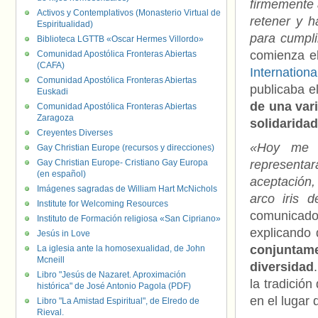
firmemente 
Activos y Contemplativos (Monasterio Virtual de
retener y h
Espiritualidad)
para cumpli
Biblioteca LGTTB «Oscar Hermes Villordo»
comienza e
Comunidad Apostólica Fronteras Abiertas
(CAFA)
Internatio
Comunidad Apostólica Fronteras Abiertas
publicaba e
Euskadi
de una vari
Comunidad Apostólica Fronteras Abiertas
Zaragoza
solidarida
Creyentes Diverses
«Hoy me s
Gay Christian Europe (recursos y direcciones)
Gay Christian Europe- Cristiano Gay Europa
representa
(en español)
aceptación,
Imágenes sagradas de William Hart McNichols
arco iris 
Institute for Welcoming Resources
comunicado 
Instituto de Formación religiosa «San Cipriano»
explicando
Jesús in Love
conjuntam
La iglesia ante la homosexualidad, de John
Mcneill
diversidad
Libro "Jesús de Nazaret. Aproximación
la tradición
histórica" de José Antonio Pagola (PDF)
en el lugar 
Libro "La Amistad Espiritual", de Elredo de
Rieval.