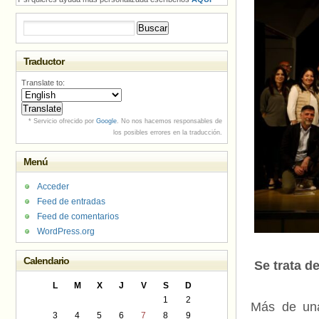
Buscar:
Traductor
Translate to:
* Servicio ofrecido por
Google
. No nos hacemos responsables de
los posibles errores en la traducción.
Menú
Acceder
Feed de entradas
Feed de comentarios
WordPress.org
Calendario
Se trata d
L
M
X
J
V
S
D
1
2
Más de una
3
4
5
6
7
8
9