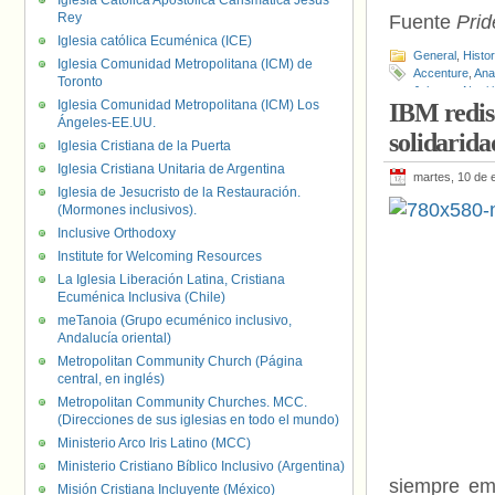
Iglesia Católica Apostólica Carismática Jesús
Rey
Fuente
Prid
Iglesia católica Ecuménica (ICE)
General
,
Histo
Iglesia Comunidad Metropolitana (ICM) de
Accenture
,
Ana
Toronto
Johnson Nutrit
Iglesia Comunidad Metropolitana (ICM) Los
IBM redise
Ángeles-EE.UU.
solidarid
Iglesia Cristiana de la Puerta
Iglesia Cristiana Unitaria de Argentina
martes, 10 de 
Iglesia de Jesucristo de la Restauración.
(Mormones inclusivos).
Inclusive Orthodoxy
Institute for Welcoming Resources
La Iglesia Liberación Latina, Cristiana
Ecuménica Inclusiva (Chile)
meTanoia (Grupo ecuménico inclusivo,
Andalucía oriental)
Metropolitan Community Church (Página
central, en inglés)
Metropolitan Community Churches. MCC.
(Direcciones de sus iglesias en todo el mundo)
Ministerio Arco Iris Latino (MCC)
Ministerio Cristiano Bíblico Inclusivo (Argentina)
siempre em
Misión Cristiana Incluyente (México)