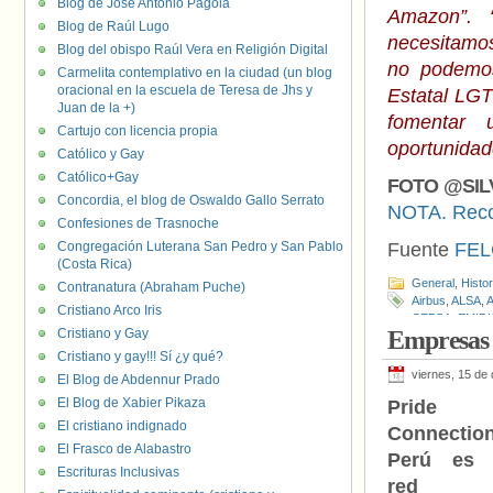
Blog de José Antonio Pagola
Amazon”. “
Blog de Raúl Lugo
necesitamos
Blog del obispo Raúl Vera en Religión Digital
no podemos
Carmelita contemplativo en la ciudad (un blog
oracional en la escuela de Teresa de Jhs y
Estatal LGT
Juan de la +)
fomentar
Cartujo con licencia propia
oportunidad
Católico y Gay
Católico+Gay
FOTO @SIL
Concordia, el blog de Oswaldo Gallo Serrato
NOTA. Reco
Confesiones de Trasnoche
Congregación Luterana San Pedro y San Pablo
Fuente
FEL
(Costa Rica)
General
,
Histo
Contranatura (Abraham Puche)
Airbus
,
ALSA
,
Cristiano Arco Iris
CEPSA
,
EMIDI
Cristiano y Gay
Empresas 
Google
,
Head 
Magenta Peopl
Cristiano y gay!!! Sí ¿y qué?
Oxfam Intermó
viernes, 15 de
El Blog de Abdennur Prado
El Blog de Xabier Pikaza
Pride
El cristiano indignado
Connectio
El Frasco de Alabastro
Perú es 
Escrituras Inclusivas
red 