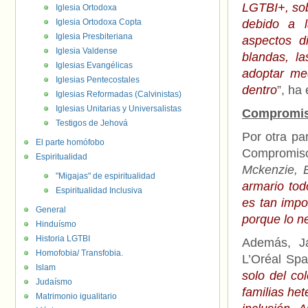
LGTBI+, sob
Iglesia Ortodoxa
Iglesia Ortodoxa Copta
debido a l
Iglesia Presbiteriana
aspectos di
Iglesia Valdense
blandas, la
Iglesias Evangélicas
adoptar med
Iglesias Pentecostales
dentro
”, ha
Iglesias Reformadas (Calvinistas)
Iglesias Unitarias y Universalistas
Compromiso
Testigos de Jehová
Por otra pa
El parte homófobo
Compromiso
Espiritualidad
Mckenzie, 
"Migajas" de espiritualidad
armario tod
Espiritualidad Inclusiva
es tan impor
General
porque lo ne
Hinduísmo
Historia LGTBI
Además, J
Homofobia/ Transfobia.
L’Oréal Spa
Islam
solo del co
Judaísmo
familias het
Matrimonio igualitario