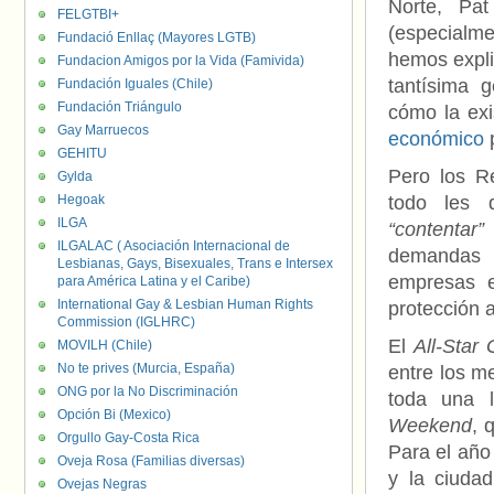
Norte, Pat
FELGTBI+
(especialm
Fundació Enllaç (Mayores LGTB)
hemos expli
Fundacion Amigos por la Vida (Famivida)
tantísima 
Fundación Iguales (Chile)
Fundación Triángulo
cómo la ex
Gay Marruecos
económico
p
GEHITU
Pero los R
Gylda
Hegoak
todo les 
ILGA
“contentar”
ILGALAC ( Asociación Internacional de
demandas 
Lesbianas, Gays, Bisexuales, Trans e Intersex
empresas e
para América Latina y el Caribe)
International Gay & Lesbian Human Rights
protección 
Commission (IGLHRC)
El
All-Star
MOVILH (Chile)
No te prives (Murcia, España)
entre los m
ONG por la No Discriminación
toda una 
Opción Bi (Mexico)
Weekend
, 
Orgullo Gay-Costa Rica
Para el año
Oveja Rosa (Familias diversas)
y la ciuda
Ovejas Negras