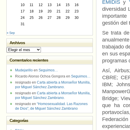
EMIDIS
y
10
11
12
13
14
15
16
diversidad 
17
18
19
20
21
22
23
importante
24
25
26
27
28
29
30
gestión del
31
Se trata de
« Sep
anualmente
Archivos
trabajado d
Archivos
en sus espac
Comentarios recientes
programas 
Así, Airb
Mudejarillo
en
Seguimos…
Ricardo Alonso Ochoa Gongora
en
Seguimos…
CBRE; CEP
resignado
en
Carta abierta a Monseñor Munilla,
IBM; Johns
por Miguel Sánchez Zambrano.
ManpowerGr
resignado
en
Carta abierta a Monseñor Munilla,
Bridge; Vie
por Miguel Sánchez Zambrano.
resignado
en
“Homosexualidad. Las Razones
que ha con
de Dios”, de Miguel Sánchez Zambrano
portavocía
Federación
Categorías
experiencia