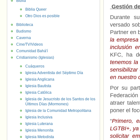
Biblia
Gestión de
Biblia Queer
Otro Dios es posible
Durante su
versado sob
Biblioteca
Budismo
Partner en b
Caverna
la empresa 
Cine/TV/Videos
inclusión 
Comunidad Bahá'í
KFC, ha de
Cristianismo (Iglesias)
tenemos la 
Cuáqueros
sensibiliza
Iglesia Adventista del Séptimo Día
en nuestro 
Iglesia Anglicana
Iglesia Bautista
Por su part
Iglesia Católica
Federación
Iglesia de Jesucristo de los Santos de los
atraer tal
Últimos Días (Mormones)
poner el foc
Iglesia de la Comunidad Metropolitana
Iglesia Inclusiva
“
Primero, e
Iglesia Luterana
LGTBI+, ya 
Iglesia Menonita
solicitar 
Iglesia Metodista