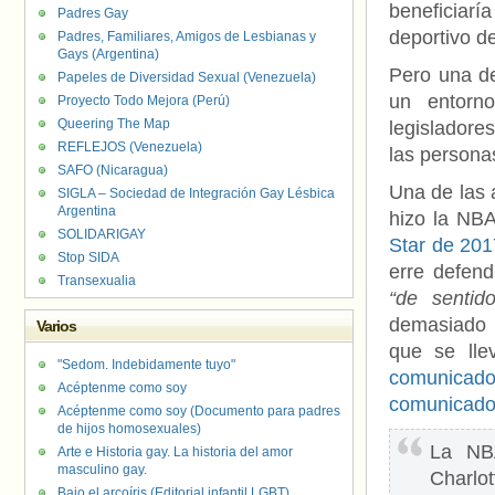
beneficiar
Padres Gay
deportivo d
Padres, Familiares, Amigos de Lesbianas y
Gays (Argentina)
Pero una de
Papeles de Diversidad Sexual (Venezuela)
un entorno
Proyecto Todo Mejora (Perú)
Queering The Map
legisladore
REFLEJOS (Venezuela)
las persona
SAFO (Nicaragua)
Una de las 
SIGLA – Sociedad de Integración Gay Lésbica
Argentina
hizo la NB
SOLIDARIGAY
Star de 201
Stop SIDA
erre defen
Transexualia
“de sentid
demasiado 
Varios
que se lle
"Sedom. Indebidamente tuyo"
comunicado 
Acéptenme como soy
comunicad
Acéptenme como soy (Documento para padres
de hijos homosexuales)
La NBA
Arte e Historia gay. La historia del amor
masculino gay.
Charlo
Bajo el arcoíris (Editorial infantil LGBT).