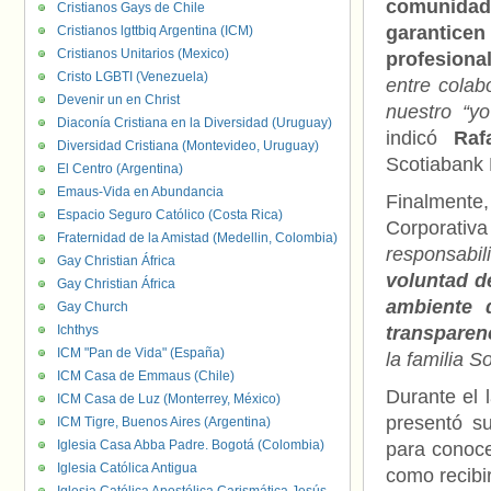
comunidad
Cristianos Gays de Chile
garantic
Cristianos lgttbiq Argentina (ICM)
Cristianos Unitarios (Mexico)
profesiona
Cristo LGBTI (Venezuela)
entre colab
Devenir un en Christ
nuestro “yo
Diaconía Cristiana en la Diversidad (Uruguay)
indicó
Raf
Diversidad Cristiana (Montevideo, Uruguay)
Scotiabank 
El Centro (Argentina)
Emaus-Vida en Abundancia
Finalmen
Espacio Seguro Católico (Costa Rica)
Corporativ
Fraternidad de la Amistad (Medellin, Colombia)
responsab
Gay Christian África
voluntad d
Gay Christian África
ambiente 
Gay Church
Ichthys
transparen
ICM "Pan de Vida" (España)
la familia S
ICM Casa de Emmaus (Chile)
Durante el 
ICM Casa de Luz (Monterrey, México)
presentó s
ICM Tigre, Buenos Aires (Argentina)
Iglesia Casa Abba Padre. Bogotá (Colombia)
para conoce
Iglesia Católica Antigua
como recibir