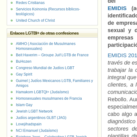
del p
Redes Cristianas
EMIDIS
(ac
Servicios Koinonia (Recursos bíblicos-
teológicos)
identifica
United Church of Christ
de empresa
sexual y 
Enlaces LGTBI+ de otras confesiones
empresas
AMHO ( Asociación de Musulmanes
participac
Homosexuales)
EMIDIS 20
Beit Haverim – Groupe Juif LGTB de France
BuHozen
través de e
Congreso Mundial de Judíos LGBT
trabajar la
Gay Spirit
integral qu
Guimel | Judíos Mexicanos LGTB, Familiares y
clientes, a
Amigos
comunicaci
Hamakom LGBTQI+ (Judaísmo)
Homosexuales musulmanes de Francia
Rebollo. Au
Islam Gay
especialme
Jewish LGBT Network
cabo algo 
Judíos argentinos GLBT (JAG)
diagnóstico
Lovejihadspain
sectores d
NCI Emanuel (Judaísmo)
plantillas d