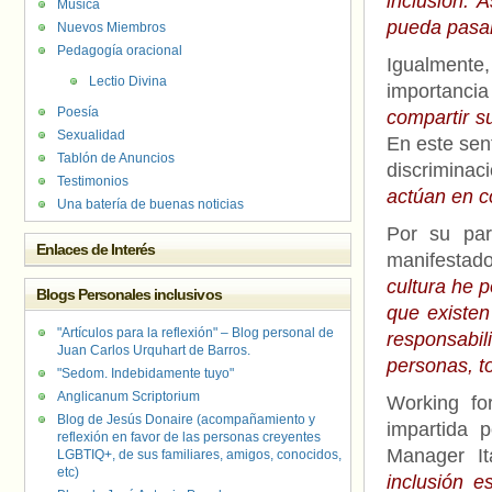
inclusión. 
Música
pueda pasar
Nuevos Miembros
Pedagogía oracional
Igualmente
Lectio Divina
importancia
Poesía
compartir s
Sexualidad
En este sent
Tablón de Anuncios
discriminac
Testimonios
actúan en co
Una batería de buenas noticias
Por su par
Enlaces de Interés
manifestado
cultura he 
Blogs Personales inclusivos
que existen
"Artículos para la reflexión" – Blog personal de
responsabil
Juan Carlos Urquhart de Barros.
personas, t
"Sedom. Indebidamente tuyo"
Anglicanum Scriptorium
Working for
Blog de Jesús Donaire (acompañamiento y
impartida 
reflexión en favor de las personas creyentes
Manager It
LGBTIQ+, de sus familiares, amigos, conocidos,
etc)
inclusión 