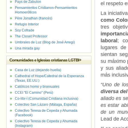
Pays de Zabulon
el respeto 
Pensamientos Cristianos-Pensamientos
Homoeróticos
La iniciati
Père Jonathan (francés)
como Colom
Refugio Interior
tres objet
Soy Cofrade
importanci
The Closet Professor
laboral
; co
Umbrales de Luz (Blog de José Arregi)
lugares de
Una mirada gay
sientan seg
Comunidades e Iglesias cristianas LGTBI+
su máximo p
y sus alia
Casa de Luz (dejando huella)
más inclusi
Cathedral of Hope/Catedral de la Esperanza
(Texas, EE.UU.)
“Uno de lo
Católicos homo y bisexuales
diversa del
CCEI "El Camino" (Perú)
aliado es s
Co-libr-í (Comunidad Cristiana inclusiva)
es estar ab
Colectivo San Lázaro (Málaga, España)
Colectivo Teresa de Cepeda y Ahumada
de un mund
(Facebook)
Lead de Acc
Colectivo Teresa de Cepeda y Ahumada
(Instagram)