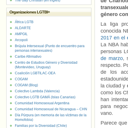
de Charlot
The Gay Christian (en inglés)
transexual
Organizaciones LGTBI+
género con 
África LGTB
La liga pr
ALDARTE
conocida N
AMPGIL
2017 en el 
Arcopoli
La NBA habí
Brújula Intersexual (Punto de encuentro para
personas intersexuales)
personas L
Caribe Afirmativo
de marzo
, 
Centro de Estudios Género y Diversidad
respecto. Po
(Montevideo, Uruguay)
de los aco
Coalición LGBTILAC-OEA
estadounide
COGAM
la ciudad y
COGAM (Blog)
Colectivo Lambda (Valencia)
como los Cha
Colectivo LGTB GAMÁ (Islas Canarias)
han intenta
Comunidad Homosexual Argentina
para negoc
Comunidad Homosexual de Nicaragua – CHN
vano.
Día Púrpura (en memoria de las víctimas de la
Homofobia)
Parece que 
Familias por la Diversidad (Chile)