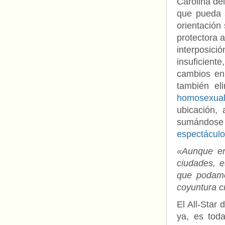
Carolina de
que pueda s
orientación
protectora a
interposic
insuficient
cambios en
también el
homosexuale
ubicación,
sumándose
espectácul
«Aunque en
ciudades, 
que podamos
coyuntura c
El All-Star
ya, es tod