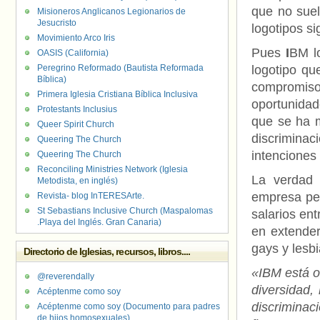
que no suel
Misioneros Anglicanos Legionarios de
Jesucristo
logotipos s
Movimiento Arco Iris
Pues
I
BM l
OASIS (California)
Peregrino Reformado (Bautista Reformada
logotipo qu
Bíblica)
compromiso c
Primera Iglesia Cristiana Bíblica Inclusiva
oportunidad
Protestants Inclusius
que se ha m
Queer Spirit Church
discrimina
Queering The Church
intenciones
Queering The Church
Reconciling Ministries Network (Iglesia
La verdad 
Metodista, en inglés)
empresa peg
Revista- blog InTERESArte.
St Sebastians Inclusive Church (Maspalomas
salarios en
.Playa del Inglés. Gran Canaria)
en extender
gays y lesb
Directorio de Iglesias, recursos, libros....
«IBM está o
@reverendally
diversidad,
Acéptenme como soy
discrimina
Acéptenme como soy (Documento para padres
de hijos homosexuales)