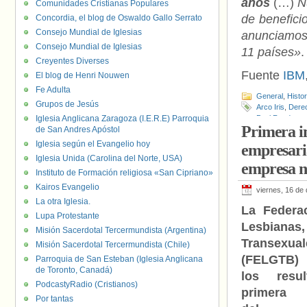
años
(…)
N
Comunidades Cristianas Populares
de benefici
Concordia, el blog de Oswaldo Gallo Serrato
Consejo Mundial de Iglesias
anunciamos 
Consejo Mundial de Iglesias
11 países»
.
Creyentes Diverses
Fuente
IBM
El blog de Henri Nouwen
Fe Adulta
General
,
Histo
Grupos de Jesús
Arco Iris
,
Dere
Iglesia Anglicana Zaragoza (I.E.R.E) Parroquia
Paul Rand
Primera in
de San Andres Apóstol
Iglesia según el Evangelio hoy
empresari
Iglesia Unida (Carolina del Norte, USA)
empresa na
Instituto de Formación religiosa «San Cipriano»
Kairos Evangelio
viernes, 16 de
La otra Iglesia.
La Federac
Lupa Protestante
Lesbia
Misión Sacerdotal Tercermundista (Argentina)
Transexual
Misión Sacerdotal Tercermundista (Chile)
(FELGTB) 
Parroquia de San Esteban (Iglesia Anglicana
de Toronto, Canadá)
los resu
PodcastyRadio (Cristianos)
primer
Por tantas