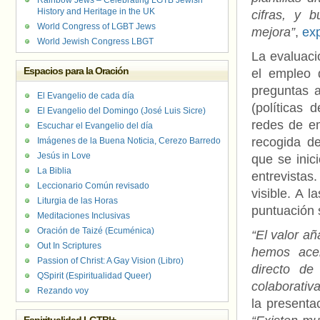
Rainbow Jews – Celebrating LGTB Jewish
History and Heritage in the UK
cifras, y 
World Congress of LGBT Jews
mejora”
,
ex
World Jewish Congress LBGT
La evaluaci
Espacios para la Oración
el empleo 
preguntas 
El Evangelio de cada día
(políticas 
El Evangelio del Domingo (José Luis Sicre)
redes de e
Escuchar el Evangelio del día
recogida d
Imágenes de la Buena Noticia, Cerezo Barredo
Jesús in Love
que se inic
La Biblia
entrevistas
Leccionario Común revisado
visible. A l
Liturgia de las Horas
puntuación s
Meditaciones Inclusivas
Oración de Taizé (Ecuménica)
“El valor a
Out In Scriptures
hemos acer
Passion of Christ: A Gay Vision (Libro)
directo de
QSpirit (Espiritualidad Queer)
colaborativ
Rezando voy
la presenta