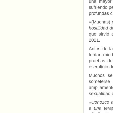
una mayor 
sufriendo p
profundas ci
«(Muchas)
p
hostilidad d
que sirvió
2021.
Antes de l
tenían mied
pruebas de
escrutinio d
Muchos se 
someterse
ampliamen
sexualidad 
«Conozco a
a una tera