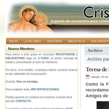
INICIO
LA PALABRA
ORATORIO
BIBLIOTECA
DOCUMENT
Nuevos Miembros
Archivo
Para unirse a este grupo es necesario
REGISTRARSE
y
OBLIGATORIO
dejar en el
FORO
un primer mensaje de
Archivo pa
saludo y presentación al resto de miembros.
Teresa de 
Por favor, no lo olvidéis, ni tampoco indicar vuestros motivos
en las solicitudes de incorporación.
sábado, 30 de 
Gracias.
Dios os bendiga.
Como la Fi
recordamos
Para cualquier duda,
VER INSTRUCCIONES
.
Amigos de
Puedes ponerte en contacto con nosotros a través de la
sección
CONTACTO
.
Y si quieres ayuda más personalizada escríbenos
AQUÍ