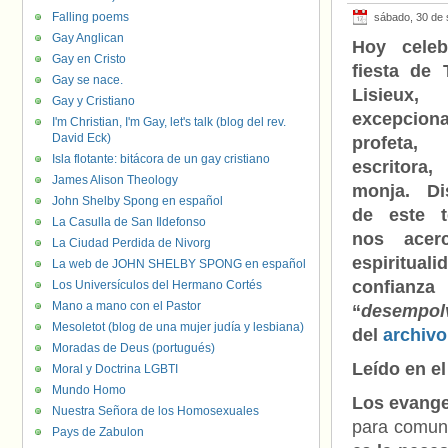
Falling poems
sábado, 30 de 
Gay Anglican
Hoy celeb
Gay en Cristo
fiesta de 
Gay se nace.
Lisieux
Gay y Cristiano
excepciona
I'm Christian, I'm Gay, let's talk (blog del rev.
David Eck)
profeta,
Isla flotante: bitácora de un gay cristiano
escritora,
James Alison Theology
monja. Di
John Shelby Spong en español
de este t
La Casulla de San Ildefonso
nos acer
La Ciudad Perdida de Nivorg
espiritua
La web de JOHN SHELBY SPONG en español
confianz
Los Universículos del Hermano Cortés
Mano a mano con el Pastor
“
desempol
Mesoletot (blog de una mujer judía y lesbiana)
del
archivo
Moradas de Deus (portugués)
Leído en e
Moral y Doctrina LGBTI
Mundo Homo
Los evange
Nuestra Señora de los Homosexuales
para comuni
Pays de Zabulon