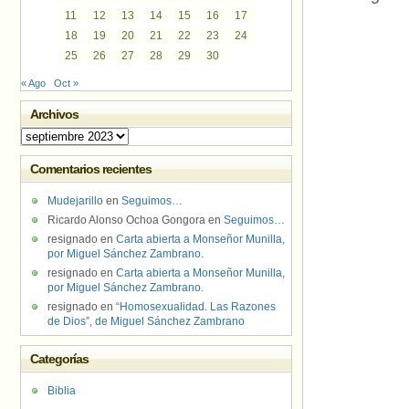
11
12
13
14
15
16
17
18
19
20
21
22
23
24
25
26
27
28
29
30
« Ago
Oct »
Archivos
Archivos
Comentarios recientes
Mudejarillo
en
Seguimos…
Ricardo Alonso Ochoa Gongora
en
Seguimos…
resignado
en
Carta abierta a Monseñor Munilla,
por Miguel Sánchez Zambrano.
resignado
en
Carta abierta a Monseñor Munilla,
por Miguel Sánchez Zambrano.
resignado
en
“Homosexualidad. Las Razones
de Dios”, de Miguel Sánchez Zambrano
Categorías
Biblia