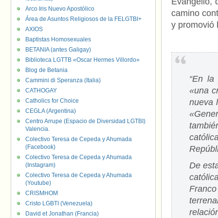
Evangelio, q
Arco Iris Nuevo Apostólico
camino contr
Área de Asuntos Religiosos de la FELGTBI+
y promovió l
AXIOS
Baptistas Homosexuales
BETANIA (antes Galigay)
Biblioteca LGTTB «Oscar Hermes Villordo»
Blog de Betania
“En la
Cammini di Speranza (Italia)
«una cr
CATHOGAY
Catholics for Choice
nueva l
CEGLA (Argentina)
«Genera
Centro Arrupe (Espacio de Diversidad LGTBI)
tambié
Valencia.
católic
Colectivo Teresa de Cepeda y Ahumada
(Facebook)
Repúbl
Colectivo Teresa de Cepeda y Ahumada
De esta
(Instagram)
Colectivo Teresa de Cepeda y Ahumada
católi
(Youtube)
Franco
CRISMHOM
terren
Cristo LGBTI (Venezuela)
relació
David et Jonathan (Francia)