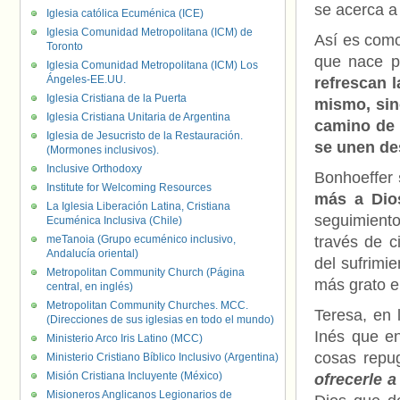
se acerca a
Iglesia católica Ecuménica (ICE)
Iglesia Comunidad Metropolitana (ICM) de
Así es como
Toronto
que nace p
Iglesia Comunidad Metropolitana (ICM) Los
Ángeles-EE.UU.
refrescan l
Iglesia Cristiana de la Puerta
mismo, sin
Iglesia Cristiana Unitaria de Argentina
camino de 
Iglesia de Jesucristo de la Restauración.
se unen de
(Mormones inclusivos).
Inclusive Orthodoxy
Bonhoeffer
Institute for Welcoming Resources
más a Dios
La Iglesia Liberación Latina, Cristiana
seguimient
Ecuménica Inclusiva (Chile)
meTanoia (Grupo ecuménico inclusivo,
través de c
Andalucía oriental)
del sufrimi
Metropolitan Community Church (Página
más grato e
central, en inglés)
Metropolitan Community Churches. MCC.
Teresa, en 
(Direcciones de sus iglesias en todo el mundo)
Inés que en
Ministerio Arco Iris Latino (MCC)
cosas repu
Ministerio Cristiano Bíblico Inclusivo (Argentina)
Misión Cristiana Incluyente (México)
ofrecerle 
Misioneros Anglicanos Legionarios de