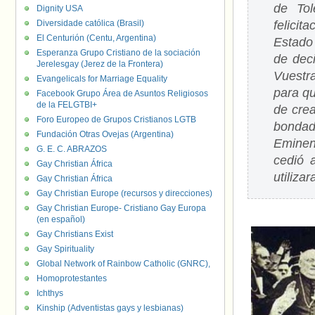
de Tol
Dignity USA
Diversidade católica (Brasil)
felici
El Centurión (Centu, Argentina)
Estado
Esperanza Grupo Cristiano de la sociación
de deci
Jerelesgay (Jerez de la Frontera)
Vuestr
Evangelicals for Marriage Equality
para qu
Facebook Grupo Área de Asuntos Religiosos
de la FELGTBI+
de crea
Foro Europeo de Grupos Cristianos LGTB
bondad
Fundación Otras Ovejas (Argentina)
Eminen
G. E. C. ABRAZOS
cedió 
Gay Christian África
utiliza
Gay Christian África
Gay Christian Europe (recursos y direcciones)
Gay Christian Europe- Cristiano Gay Europa
(en español)
Gay Christians Exist
Gay Spirituality
Global Network of Rainbow Catholic (GNRC),
Homoprotestantes
Ichthys
Kinship (Adventistas gays y lesbianas)