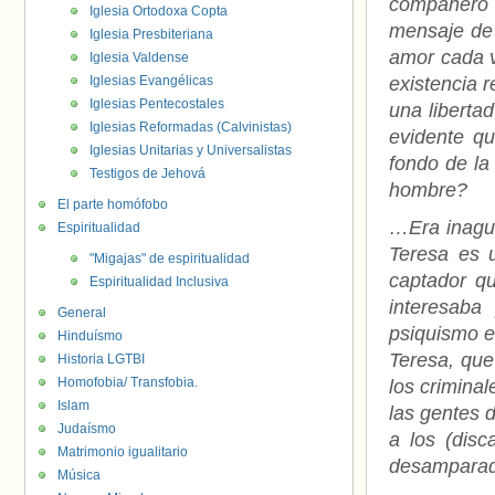
compañero 
Iglesia Ortodoxa Copta
mensaje de 
Iglesia Presbiteriana
amor cada v
Iglesia Valdense
Iglesias Evangélicas
existencia 
Iglesias Pentecostales
una libertad
Iglesias Reformadas (Calvinistas)
evidente qu
Iglesias Unitarias y Universalistas
fondo de la
Testigos de Jehová
hombre?
El parte homófobo
…Era inagua
Espiritualidad
Teresa es u
"Migajas" de espiritualidad
captador qu
Espiritualidad Inclusiva
interesaba
General
psiquismo e
Hinduísmo
Teresa, que
Historia LGTBI
Homofobia/ Transfobia.
los crimina
Islam
las gentes d
Judaísmo
a los (disc
Matrimonio igualitario
desamparad
Música