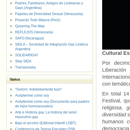
Padres, Familiares, Amigos de Lesbianas y
Gays (Argentina)
Papeles de Diversidad Sexual (Venezuela)
Proyecto Todo Mejora (Perú)
Queering The Map
REFLEJOS (Venezuela)
SAFO (Nicaragua)
SIGLA – Sociedad de Integración Gay Lésbica
Argentina
Cultural Es
SOLIDARIGAY
Stop SIDA
Por decimo
Transexualia
Liberación
Internacion
Varios
con temátic
"Sedom. Indebidamente tuyo"
En total 14
Acéptenme como soy
Festival, q
Acéptenme como soy (Documento para padres
de hijos homosexuales)
religiosa,
Arte e Historia gay. La historia del amor
diversidad 
masculino gay.
humanos co
Bajo el arcoíris (Editorial infantil LGBT).
democracia 
Conferencia de Teresa Forcades OSB: