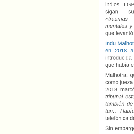
indios LG
sigan suf
«traumas
mentales y 
que levantó 
Indu Malhot
en 2018 a
introducida 
que había e
Malhotra, q
como jueza 
2018 marc
tribunal e
también de
tan… Había 
telefónica d
Sin embargo