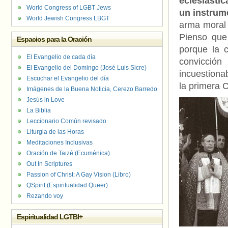
eclesiástic
World Congress of LGBT Jews
un instrum
World Jewish Congress LBGT
arma moral 
Pienso que
Espacios para la Oración
porque la c
El Evangelio de cada día
convicci
El Evangelio del Domingo (José Luis Sicre)
incuestionab
Escuchar el Evangelio del día
la primera C
Imágenes de la Buena Noticia, Cerezo Barredo
Jesús in Love
La Biblia
Leccionario Común revisado
Liturgia de las Horas
Meditaciones Inclusivas
Oración de Taizé (Ecuménica)
Out In Scriptures
Passion of Christ: A Gay Vision (Libro)
QSpirit (Espiritualidad Queer)
Rezando voy
Espiritualidad LGTBI+