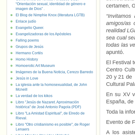
“Orientación sexual, identidad de género e
certamen, 
imagen de Dios” .
El Blog de Nimphie Knox (literatura LGTB)
“Invitamos 
Enlace judío
amigos/as o
Evangelio Queer.
realidad LG
Evangelizadoras de los Apóstoles
sea cual se
Falling poems
todas las ve
Grupos de Jesús
apuntó.
Hermano Cortés
Homo History
El Festival 
Homoerotic Art Museum
Centro Cult
Imágenes de la Buena Noticia, Cerezo Barredo
20 y 21 de 
Jesús in Love
Cultural Pa
La iglesia ante la homosexualidad, de John
Mcneill
En su XV ve
La verdad de los kikos
España, de 
Libro "Jesús de Nazaret. Aproximación
histórica" de José Antonio Pagola (PDF)
Toda la inf
Libro "La Amistad Espiritual", de Elredo de
Rieval.
Evento de 
Libro "Otro cristianismo es posible", de Roger
Lenaers
A los asis