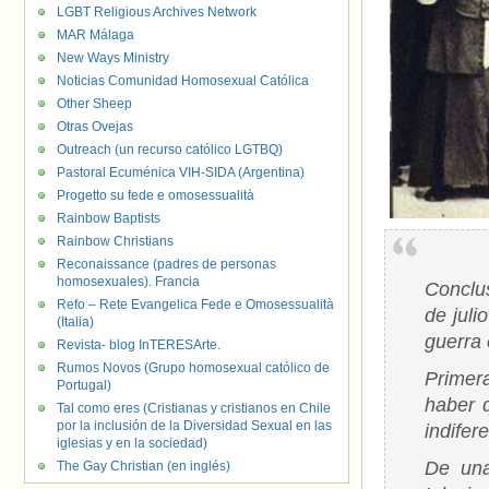
LGBT Religious Archives Network
MAR Málaga
New Ways Ministry
Noticias Comunidad Homosexual Católica
Other Sheep
Otras Ovejas
Outreach (un recurso católico LGTBQ)
Pastoral Ecuménica VIH-SIDA (Argentina)
Progetto su fede e omosessualità
Rainbow Baptists
Rainbow Christians
Reconaissance (padres de personas
homosexuales). Francia
Conclus
Refo – Rete Evangelica Fede e Omosessualità
de juli
(Italia)
guerra
Revista- blog InTERESArte.
Rumos Novos (Grupo homosexual católico de
Primer
Portugal)
haber q
Tal como eres (Cristianas y cristianos en Chile
por la inclusión de la Diversidad Sexual en las
indifer
iglesias y en la sociedad)
De una
The Gay Christian (en inglés)