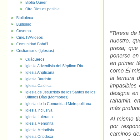
Biblia Queer
Otro Dios es posible
Biblioteca
Budismo
Caverna
“
Teresa de L
Cine/TV/Videos
nuestro, qu
Comunidad Bahá'í
presa; que
Cristianismo (Iglesias)
ponerse en
Cuáqueros
en primer t
Iglesia Adventista del Séptimo Día
como Él mis
Iglesia Anglicana
la ternura 
Iglesia Bautista
impasibles 
Iglesia Católica
Iglesia de Jesucristo de los Santos de los
designa en 
Últimos Días (Mormones)
rahamin, e
Iglesia de la Comunidad Metropolitana
más profund
Iglesia Inclusiva
Iglesia Luterana
Al mismo ti
Iglesia Menonita
por respon
Iglesia Metodista
caminos del
Iglesia Ortodoxa