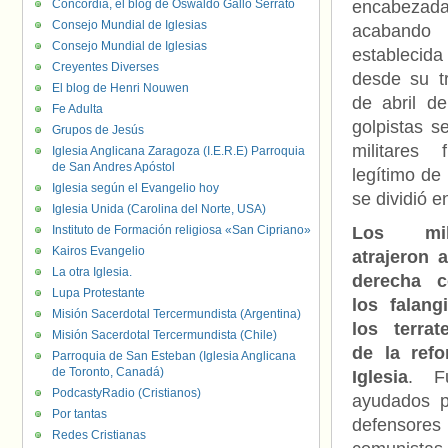
Concordia, el blog de Oswaldo Gallo Serrato
encabez
Consejo Mundial de Iglesias
acabando 
Consejo Mundial de Iglesias
establecida
Creyentes Diverses
desde su tr
El blog de Henri Nouwen
de abril de
Fe Adulta
golpistas s
Grupos de Jesús
militares 
Iglesia Anglicana Zaragoza (I.E.R.E) Parroquia
de San Andres Apóstol
legítimo de
Iglesia según el Evangelio hoy
se dividió e
Iglesia Unida (Carolina del Norte, USA)
Instituto de Formación religiosa «San Cipriano»
Los mili
Kairos Evangelio
atrajeron 
La otra Iglesia.
derecha 
Lupa Protestante
los falang
Misión Sacerdotal Tercermundista (Argentina)
los terrat
Misión Sacerdotal Tercermundista (Chile)
de la refo
Parroquia de San Esteban (Iglesia Anglicana
de Toronto, Canadá)
Iglesia
. F
PodcastyRadio (Cristianos)
ayudados po
Por tantas
defensores
Redes Cristianas