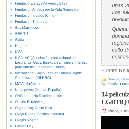
Fundació Enllaç (Mayores LGTB)
unas 20
Fundacion Amigos por la Vida (Famivida)
Los sa
Fundación Iguales (Chile)
revoluc
Fundación Triángulo
Gay Marruecos
Quinta:
GEHITU
dominad
Gylda
region
Hegoak
culto d
ILGA
cristian
ILGALAC ( Asociación Internacional de
Lesbianas, Gays, Bisexuales, Trans e Intersex
para América Latina y el Caribe)
Fuente Relig
International Gay & Lesbian Human Rights
Commission (IGLHRC)
General
,
Iglesi
MOVILH (Chile)
España
,
Franc
No te prives (Murcia, España)
14 películ
ONG por la No Discriminación
LGBTIQ
Opción Bi (Mexico)
Orgullo Gay-Costa Rica
sábado, 30 de 
Oveja Rosa (Familias diversas)
Ovejas Negras
Padres Gay