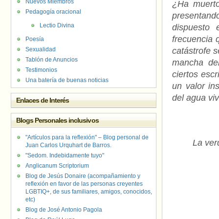
Nuevos Miembros
¿Ha muerto
Pedagogía oracional
presentand
Lectio Divina
dispuesto
frecuencia 
Poesía
Sexualidad
catástrofe 
Tablón de Anuncios
mancha del
Testimonios
ciertos esc
Una batería de buenas noticias
un valor in
del agua vi
Enlaces de Interés
Blogs Personales inclusivos
"Artículos para la reflexión" – Blog personal de
La ver
Juan Carlos Urquhart de Barros.
"Sedom. Indebidamente tuyo"
Anglicanum Scriptorium
Blog de Jesús Donaire (acompañamiento y
reflexión en favor de las personas creyentes
LGBTIQ+, de sus familiares, amigos, conocidos,
etc)
Blog de José Antonio Pagola