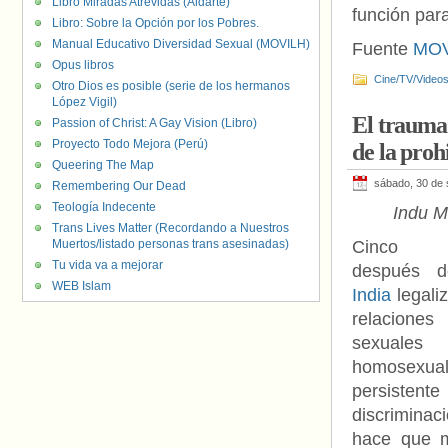
Libro Miradas Atrevidas (Aldarte)
función par
Libro: Sobre la Opción por los Pobres.
Manual Educativo Diversidad Sexual (MOVILH)
Fuente
MO
Opus libros
Cine/TV/Video
Otro Dios es posible (serie de los hermanos
López Vigil)
El trauma 
Passion of Christ: A Gay Vision (Libro)
Proyecto Todo Mejora (Perú)
de la proh
Queering The Map
sábado, 30 de 
Remembering Our Dead
Teología Indecente
Indu M
Trans Lives Matter (Recordando a Nuestros
Muertos/listado personas trans asesinadas)
Cinco 
Tu vida va a mejorar
después 
WEB Islam
India
legaliz
relaciones
sexuales
homosexual
persistente
discriminac
hace que 