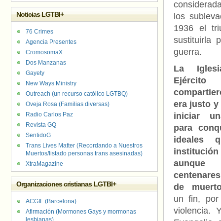
considerada
Noticias LGTBI+
los subleva
1936 el tr
76 Crimes
sustituirla
Agencia Presentes
guerra.
CromosomaX
Dos Manzanas
La Igles
Gayety
Ejército
New Ways Ministry
comparti
Outreach (un recurso católico LGTBQ)
era justo y
Oveja Rosa (Familias diversas)
Radio Carlos Paz
iniciar u
Revista GQ
para conqu
SentidoG
ideales 
Trans Lives Matter (Recordando a Nuestros
institución
Muertos/listado personas trans asesinadas)
aunque 
XtraMagazine
centenares
Organizaciones cristianas LGTBI+
de muert
un fin, po
ACGIL (Barcelona)
violencia.
Afirmación (Mormones Gays y mormonas
lesbianas)