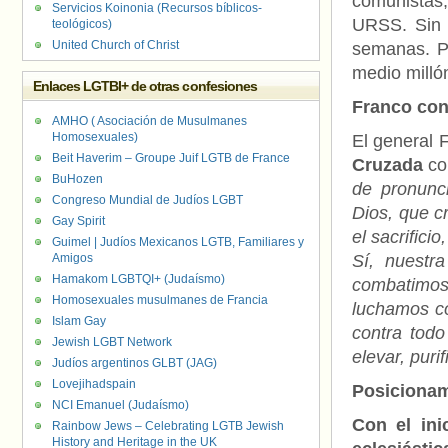
comunistas
Servicios Koinonia (Recursos bíblicos-
URSS. Sin e
teológicos)
United Church of Christ
semanas. P
medio milló
Enlaces LGTBI+ de otras confesiones
Franco con
AMHO ( Asociación de Musulmanes
Homosexuales)
El general 
Beit Haverim – Groupe Juif LGTB de France
Cruzada
co
BuHozen
de pronunc
Congreso Mundial de Judíos LGBT
Dios, que c
Gay Spirit
el sacrifici
Guimel | Judíos Mexicanos LGTB, Familiares y
Amigos
Sí, nuestr
Hamakom LGBTQI+ (Judaísmo)
combatimos
Homosexuales musulmanes de Francia
luchamos co
Islam Gay
contra tod
Jewish LGBT Network
elevar, puri
Judíos argentinos GLBT (JAG)
Lovejihadspain
Posicionami
NCI Emanuel (Judaísmo)
Con el ini
Rainbow Jews – Celebrating LGTB Jewish
History and Heritage in the UK