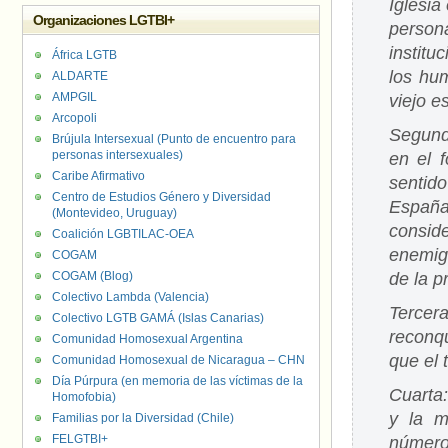
Iglesi
Organizaciones LGTBI+
person
institu
África LGTB
los hu
ALDARTE
AMPGIL
viejo es
Arcopoli
Segund
Brújula Intersexual (Punto de encuentro para
personas intersexuales)
en el 
Caribe Afirmativo
sentido
Centro de Estudios Género y Diversidad
España 
(Montevideo, Uruguay)
consid
Coalición LGBTILAC-OEA
enemigo
COGAM
COGAM (Blog)
de la p
Colectivo Lambda (Valencia)
Tercer
Colectivo LGTB GAMÁ (Islas Canarias)
reconqu
Comunidad Homosexual Argentina
que el 
Comunidad Homosexual de Nicaragua – CHN
Día Púrpura (en memoria de las víctimas de la
Cuarta:
Homofobia)
y la m
Familias por la Diversidad (Chile)
FELGTBI+
número