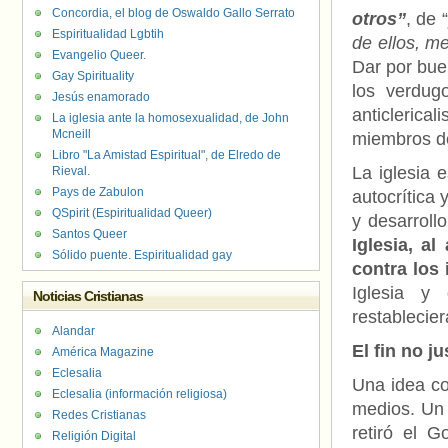
Concordia, el blog de Oswaldo Gallo Serrato
otros”
, de “
Espiritualidad Lgbtih
de ellos, m
Evangelio Queer.
Dar por bue
Gay Spirituality
los verdug
Jesús enamorado
anticlerica
La iglesia ante la homosexualidad, de John
Mcneill
miembros de
Libro "La Amistad Espiritual", de Elredo de
La iglesia 
Rieval.
Pays de Zabulon
autocrítica 
QSpirit (Espiritualidad Queer)
y desarroll
Santos Queer
Iglesia, a
Sólido puente. Espiritualidad gay
contra los 
Iglesia y
Noticias Cristianas
restablecier
Alandar
El fin no j
América Magazine
Eclesalia
Una idea com
Eclesalia (información religiosa)
medios. Un f
Redes Cristianas
retiró el 
Religión Digital