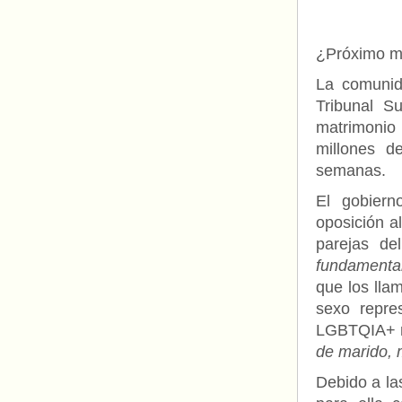
¿Próximo ma
La comunid
Tribunal S
matrimonio
millones d
semanas.
El gobiern
oposición a
parejas de
fundamental
que los lla
sexo repr
LGBTQIA+ 
de marido, m
Debido a la