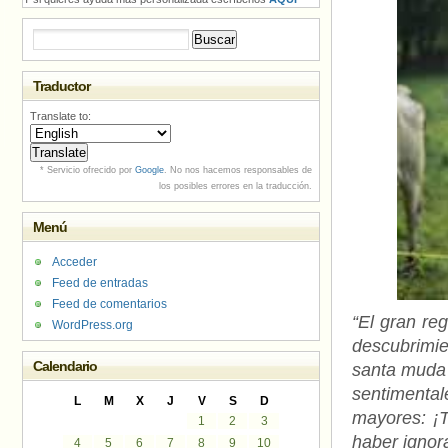
Buscar:
Traductor
Translate to:
* Servicio ofrecido por
Google
. No nos hacemos responsables de
los posibles errores en la traducción.
Menú
Acceder
Feed de entradas
Feed de comentarios
“El gran re
WordPress.org
descubrimie
Calendario
santa muda
sentimenta
L
M
X
J
V
S
D
mayores: ¡T
1
2
3
haber ignor
4
5
6
7
8
9
10