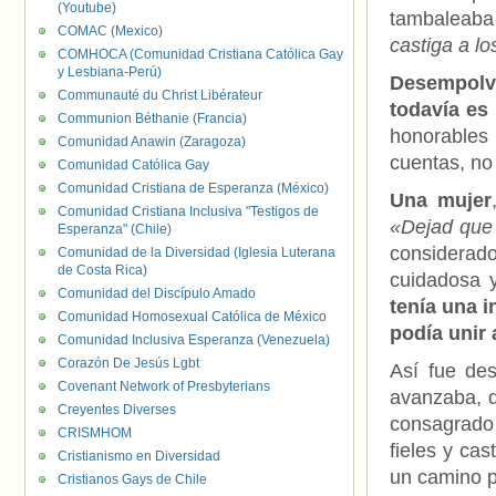
(Youtube)
tambaleaba
COMAC (Mexico)
castiga a l
COMHOCA (Comunidad Cristiana Católica Gay
y Lesbiana-Perú)
Desempolva
Communauté du Christ Libérateur
todavía es
Communion Béthanie (Francia)
honorables 
Comunidad Anawin (Zaragoza)
cuentas, no
Comunidad Católica Gay
Comunidad Cristiana de Esperanza (México)
Una mujer
Comunidad Cristiana Inclusiva "Testigos de
«Dejad que
Esperanza" (Chile)
considerad
Comunidad de la Diversidad (Iglesia Luterana
de Costa Rica)
cuidadosa y
Comunidad del Discípulo Amado
tenía una i
Comunidad Homosexual Católica de México
podía unir 
Comunidad Inclusiva Esperanza (Venezuela)
Corazón De Jesús Lgbt
Así fue de
Covenant Network of Presbyterians
avanzaba, q
Creyentes Diverses
consagrado 
CRISMHOM
fieles y ca
Cristianismo en Diversidad
un camino po
Cristianos Gays de Chile