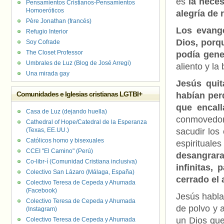
es
la neces
Pensamientos Cristianos-Pensamientos
Homoeróticos
alegría de 
Père Jonathan (francés)
Los evange
Refugio Interior
Dios, porq
Soy Cofrade
The Closet Professor
podía gene
Umbrales de Luz (Blog de José Arregi)
aliento y la
Una mirada gay
Jesús quit
Comunidades e Iglesias cristianas LGTBI+
habían perd
que encall
Casa de Luz (dejando huella)
conmovedora
Cathedral of Hope/Catedral de la Esperanza
(Texas, EE.UU.)
sacudir los
Católicos homo y bisexuales
espiritual
CCEI "El Camino" (Perú)
desangrar
Co-libr-í (Comunidad Cristiana inclusiva)
infinitas,
Colectivo San Lázaro (Málaga, España)
cerrado el
Colectivo Teresa de Cepeda y Ahumada
(Facebook)
Jesús habla
Colectivo Teresa de Cepeda y Ahumada
de polvo y 
(Instagram)
un Dios que
Colectivo Teresa de Cepeda y Ahumada