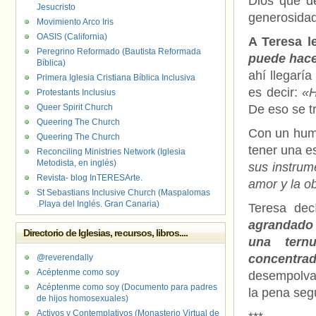
Dios que d
Jesucristo
generosidad
Movimiento Arco Iris
OASIS (California)
A Teresa l
Peregrino Reformado (Bautista Reformada
puede hace
Bíblica)
ahí llegarí
Primera Iglesia Cristiana Bíblica Inclusiva
es decir:
«H
Protestants Inclusius
Queer Spirit Church
De eso se t
Queering The Church
Con un humo
Queering The Church
tener una es
Reconciling Ministries Network (Iglesia
Metodista, en inglés)
sus instrum
Revista- blog InTERESArte.
amor y la o
St Sebastians Inclusive Church (Maspalomas
.Playa del Inglés. Gran Canaria)
Teresa dec
agrandado 
Directorio de Iglesias, recursos, libros....
una tern
concentr
@reverendally
Acéptenme como soy
desempolvad
Acéptenme como soy (Documento para padres
la pena seg
de hijos homosexuales)
Activos y Contemplativos (Monasterio Virtual de