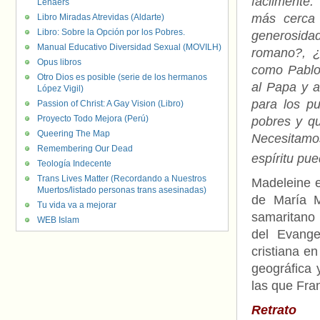
fácilmente
Lenaers
más cerca 
Libro Miradas Atrevidas (Aldarte)
Libro: Sobre la Opción por los Pobres.
generosidad
Manual Educativo Diversidad Sexual (MOVILH)
romano?, ¿
Opus libros
como Pablo
Otro Dios es posible (serie de los hermanos
al Papa y 
López Vigil)
para los p
Passion of Christ: A Gay Vision (Libro)
Proyecto Todo Mejora (Perú)
pobres y q
Queering The Map
Necesitamo
Remembering Our Dead
espíritu pue
Teología Indecente
Trans Lives Matter (Recordando a Nuestros
Madeleine e
Muertos/listado personas trans asesinadas)
de María M
Tu vida va a mejorar
samaritano 
WEB Islam
del Evange
cristiana e
geográfica 
las que Fran
Retrato