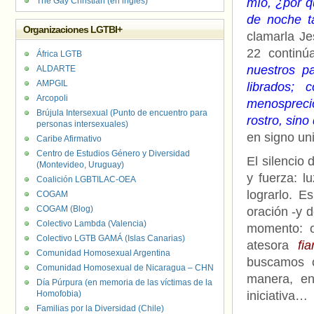
The Gay Christian (en inglés)
mío, ¿por 
de noche t
Organizaciones LGTBI+
clamarla Je
22 continú
África LGTB
nuestros pa
ALDARTE
AMPGIL
librados;
Arcopoli
menospreció
Brújula Intersexual (Punto de encuentro para
rostro, sino
personas intersexuales)
en signo uni
Caribe Afirmativo
Centro de Estudios Género y Diversidad
El silencio
(Montevideo, Uruguay)
y fuerza: l
Coalición LGBTILAC-OEA
lograrlo. E
COGAM
COGAM (Blog)
oración -y d
Colectivo Lambda (Valencia)
momento: o
Colectivo LGTB GAMÁ (Islas Canarias)
atesora
fi
Comunidad Homosexual Argentina
buscamos o
Comunidad Homosexual de Nicaragua – CHN
manera, en
Día Púrpura (en memoria de las víctimas de la
Homofobia)
iniciativa…
Familias por la Diversidad (Chile)