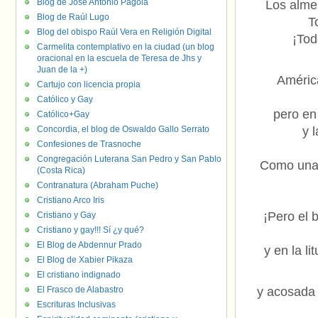
Blog de José Antonio Pagola
Los almen
Blog de Raúl Lugo
T
Blog del obispo Raúl Vera en Religión Digital
¡Tod
Carmelita contemplativo en la ciudad (un blog
oracional en la escuela de Teresa de Jhs y
Juan de la +)
América
Cartujo con licencia propia
Católico y Gay
pero en
Católico+Gay
Concordia, el blog de Oswaldo Gallo Serrato
y 
Confesiones de Trasnoche
Congregación Luterana San Pedro y San Pablo
Como una d
(Costa Rica)
Contranatura (Abraham Puche)
Cristiano Arco Iris
¡Pero el 
Cristiano y Gay
Cristiano y gay!!! Sí ¿y qué?
El Blog de Abdennur Prado
y en la li
El Blog de Xabier Pikaza
El cristiano indignado
El Frasco de Alabastro
y acosada 
Escrituras Inclusivas