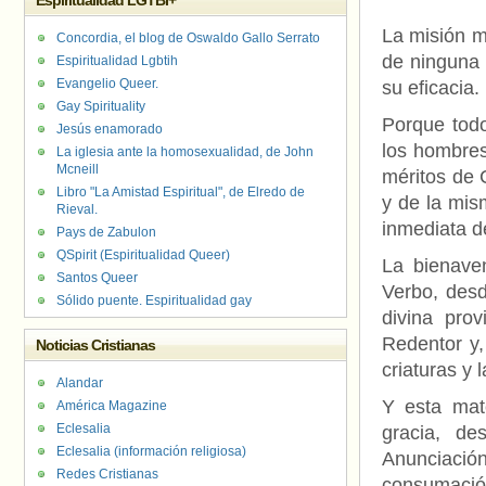
Espiritualidad LGTBI+
La misión m
Concordia, el blog de Oswaldo Gallo Serrato
de ninguna 
Espiritualidad Lgbtih
Evangelio Queer.
su eficacia.
Gay Spirituality
Porque todo
Jesús enamorado
los hombres
La iglesia ante la homosexualidad, de John
Mcneill
méritos de 
Libro "La Amistad Espiritual", de Elredo de
y de la mis
Rieval.
inmediata d
Pays de Zabulon
QSpirit (Espiritualidad Queer)
La bienaven
Santos Queer
Verbo, desd
Sólido puente. Espiritualidad gay
divina prov
Redentor y,
Noticias Cristianas
criaturas y 
Alandar
Y esta mat
América Magazine
Eclesalia
gracia, de
Eclesalia (información religiosa)
Anunciació
Redes Cristianas
consumación