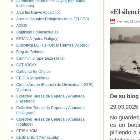
Afirmación (Mormones Gays y mormonas
lesbianas)
«El silenc
Arco Iris Nuevo Apostólico
Área de Asuntos Religiosos de la FELGTBI+
viernes, 11 de 
AXIOS
Baptistas Homosexuales
BETANIA (antes Galigay)
Biblioteca LGTTB «Oscar Hermes Villordo»
Blog de Betania
Cammini di Speranza (Italia)
CATHOGAY
Catholics for Choice
CEGLA (Argentina)
Centro Arrupe (Espacio de Diversidad LGTBI)
Valencia.
De su blo
Colectivo Teresa de Cepeda y Ahumada
(Facebook)
29.03.2025
Colectivo Teresa de Cepeda y Ahumada
(Instagram)
No guardes 
Colectivo Teresa de Cepeda y Ahumada
es un botó
(Youtube)
CRISMHOM
pidiendo a 
Cristo LGBTI (Venezuela)