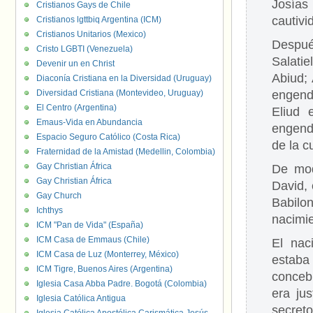
Josía
Cristianos Gays de Chile
cautivi
Cristianos lgttbiq Argentina (ICM)
Cristianos Unitarios (Mexico)
Despué
Cristo LGBTI (Venezuela)
Salati
Devenir un en Christ
Abiud;
Diaconía Cristiana en la Diversidad (Uruguay)
Diversidad Cristiana (Montevideo, Uruguay)
engend
El Centro (Argentina)
Eliud 
Emaus-Vida en Abundancia
engend
Espacio Seguro Católico (Costa Rica)
de la c
Fraternidad de la Amistad (Medellin, Colombia)
Gay Christian África
De mod
Gay Christian África
David, 
Gay Church
Babilon
Ichthys
nacimie
ICM "Pan de Vida" (España)
ICM Casa de Emmaus (Chile)
El nac
ICM Casa de Luz (Monterrey, México)
estaba 
ICM Tigre, Buenos Aires (Argentina)
conceb
Iglesia Casa Abba Padre. Bogotá (Colombia)
era ju
Iglesia Católica Antigua
secreto