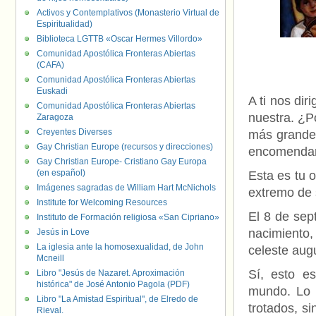
Activos y Contemplativos (Monasterio Virtual de
Espiritualidad)
Biblioteca LGTTB «Oscar Hermes Villordo»
Comunidad Apostólica Fronteras Abiertas
(CAFA)
Comunidad Apostólica Fronteras Abiertas
Euskadi
A ti nos di
Comunidad Apostólica Fronteras Abiertas
nuestra. ¿P
Zaragoza
Creyentes Diverses
más grande,
Gay Christian Europe (recursos y direcciones)
encomendarn
Gay Christian Europe- Cristiano Gay Europa
(en español)
Esta es tu 
Imágenes sagradas de William Hart McNichols
extremo de 
Institute for Welcoming Resources
El 8 de sep
Instituto de Formación religiosa «San Cipriano»
nacimiento,
Jesús in Love
La iglesia ante la homosexualidad, de John
celeste aug
Mcneill
Sí, esto e
Libro "Jesús de Nazaret. Aproximación
histórica" de José Antonio Pagola (PDF)
mundo. Lo 
Libro "La Amistad Espiritual", de Elredo de
trotados, s
Rieval.