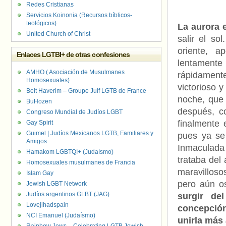
Redes Cristianas
Servicios Koinonia (Recursos bíblicos-
teológicos)
La aurora 
United Church of Christ
salir el so
oriente, a
Enlaces LGTBI+ de otras confesiones
lentament
AMHO ( Asociación de Musulmanes
rápidamente
Homosexuales)
victorioso y
Beit Haverim – Groupe Juif LGTB de France
noche, que 
BuHozen
después, co
Congreso Mundial de Judíos LGBT
finalmente
Gay Spirit
Guimel | Judíos Mexicanos LGTB, Familiares y
pues ya se
Amigos
Inmaculada 
Hamakom LGBTQI+ (Judaísmo)
trataba del
Homosexuales musulmanes de Francia
maravilloso
Islam Gay
pero aún o
Jewish LGBT Network
Judíos argentinos GLBT (JAG)
surgir de
Lovejihadspain
concepció
NCI Emanuel (Judaísmo)
unirla más 