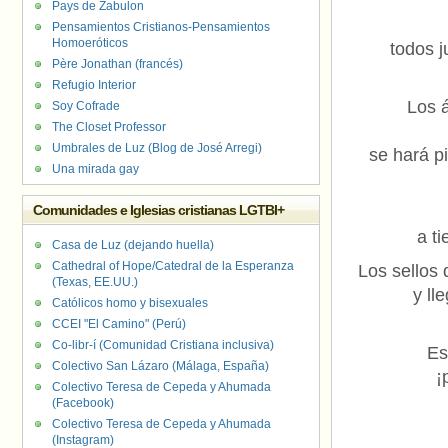
Pays de Zabulon
Pensamientos Cristianos-Pensamientos
Homoeróticos
todos 
Père Jonathan (francés)
Refugio Interior
Los 
Soy Cofrade
The Closet Professor
Umbrales de Luz (Blog de José Arregi)
se hará pi
Una mirada gay
Comunidades e Iglesias cristianas LGTBI+
a t
Casa de Luz (dejando huella)
Cathedral of Hope/Catedral de la Esperanza
Los sellos 
(Texas, EE.UU.)
y ll
Católicos homo y bisexuales
CCEI "El Camino" (Perú)
Co-libr-í (Comunidad Cristiana inclusiva)
Es
Colectivo San Lázaro (Málaga, España)
¡
Colectivo Teresa de Cepeda y Ahumada
(Facebook)
Colectivo Teresa de Cepeda y Ahumada
(Instagram)