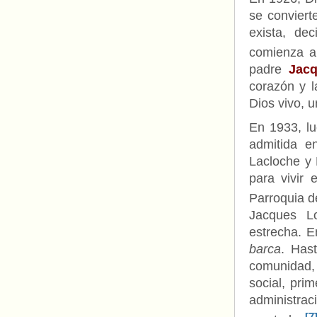
se conviert
exista, de
comienza a
padre
Jac
corazón y l
Dios vivo, 
En 1933, lu
admitida e
Lacloche y 
para vivir 
Parroquia d
Jacques L
estrecha. 
barca
. Has
comunidad, 
social, pri
administrac