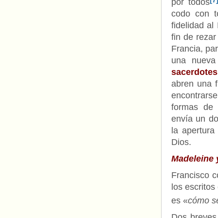
[7
por todos
codo con t
fidelidad a
fin de reza
Francia, pa
una nueva 
sacerdotes
abren una f
encontrarse
formas de 
envía un do
la apertura
Dios.
Madeleine 
Francisco c
los escritos
es «
cómo se
Dos breves 