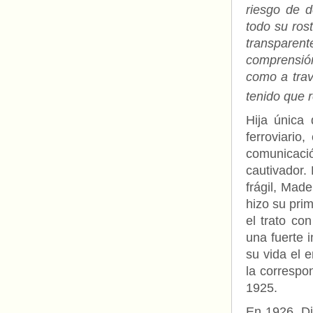
riesgo de d
todo su rost
transpare
comprensión
como a trav
tenido que r
Hija única 
ferroviario
comunicació
cautivador. 
frágil, Mad
hizo su pri
el trato co
una fuerte 
su vida el 
la correspo
1925.
En 1926, Di