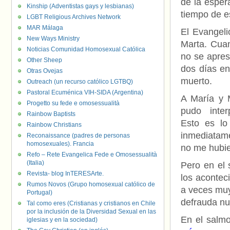
de la esper
Kinship (Adventistas gays y lesbianas)
tiempo de e
LGBT Religious Archives Network
MAR Málaga
El Evangeli
New Ways Ministry
Marta. Cua
Noticias Comunidad Homosexual Católica
no se apres
Other Sheep
dos días en
Otras Ovejas
muerto.
Outreach (un recurso católico LGTBQ)
Pastoral Ecuménica VIH-SIDA (Argentina)
A María y 
Progetto su fede e omosessualità
pudo inter
Rainbow Baptists
Esto es lo
Rainbow Christians
inmediatame
Reconaissance (padres de personas
homosexuales). Francia
no me hubi
Refo – Rete Evangelica Fede e Omosessualità
(Italia)
Pero en el 
Revista- blog InTERESArte.
los acontec
Rumos Novos (Grupo homosexual católico de
a veces muy
Portugal)
defrauda nu
Tal como eres (Cristianas y cristianos en Chile
por la inclusión de la Diversidad Sexual en las
En el salmo
iglesias y en la sociedad)