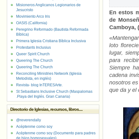
Misioneros Anglicanos Legionarios de
Jesucristo
En estos m
Movimiento Arco Iris
de Monseñ
OASIS (California)
Camboya, (
Peregrino Reformado (Bautista Reformada
Bíblica)
«
Mantengam
Primera Iglesia Cristiana Bíblica Inclusiva
loto florec
Protestants Inclusius
lugar, siem
Queer Spirit Church
para recib
Queering The Church
Siempre ha
Queering The Church
Reconciling Ministries Network (Iglesia
cadena invi
Metodista, en inglés)
nosotros es
Revista- blog InTERESArte.
que da y el 
St Sebastians Inclusive Church (Maspalomas
.Playa del Inglés. Gran Canaria)
Directorio de Iglesias, recursos, libros....
@reverendally
Acéptenme como soy
Acéptenme como soy (Documento para padres
de hijos homosexuales)