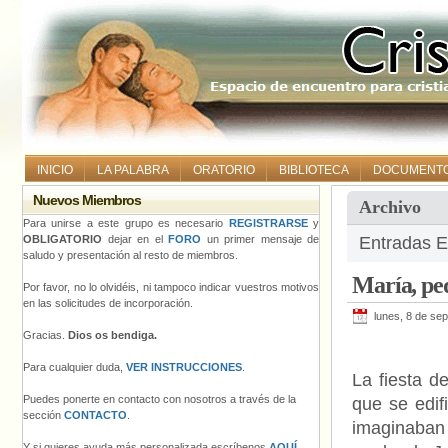
INICIO
LA PALABRA
ORATORIO
BIBLIOTECA
DOCUMENT
Nuevos Miembros
Archivo
Para unirse a este grupo es necesario
REGISTRARSE
y
OBLIGATORIO
dejar en el
FORO
un primer mensaje de
Entradas E
saludo y presentación al resto de miembros.
María, p
Por favor, no lo olvidéis, ni tampoco indicar vuestros motivos
en las solicitudes de incorporación.
lunes, 8 de se
Gracias.
Dios os bendiga.
Para cualquier duda,
VER INSTRUCCIONES
.
La fiesta d
Puedes ponerte en contacto con nosotros a través de la
que se edif
sección
CONTACTO
.
imaginaban
Y si quieres ayuda más personalizada escríbenos
AQUÍ