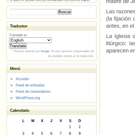
madre de J
Las razones
Buscar:
(la fijació
antes, en el 
Traductor
Translate to:
La Iglesia 
litúrgico; 
aparecen en 
* Servicio ofrecido por
Google
. No nos hacemos responsables de
los posibles errores en la traducción.
Menú
Acceder
Feed de entradas
Feed de comentarios
WordPress.org
Calendario
L
M
X
J
V
S
D
1
2
3
4
5
6
7
8
9