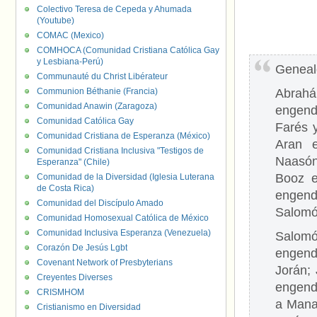
Colectivo Teresa de Cepeda y Ahumada
(Youtube)
COMAC (Mexico)
COMHOCA (Comunidad Cristiana Católica Gay
y Lesbiana-Perú)
Genealo
Communauté du Christ Libérateur
Communion Béthanie (Francia)
Abrahá
Comunidad Anawin (Zaragoza)
engend
Comunidad Católica Gay
Farés 
Comunidad Cristiana de Esperanza (México)
Aran 
Comunidad Cristiana Inclusiva "Testigos de
Naasón
Esperanza" (Chile)
Booz e
Comunidad de la Diversidad (Iglesia Luterana
de Costa Rica)
engend
Comunidad del Discípulo Amado
Salomó
Comunidad Homosexual Católica de México
Comunidad Inclusiva Esperanza (Venezuela)
Salomó
Corazón De Jesús Lgbt
engend
Covenant Network of Presbyterians
Jorán;
Creyentes Diverses
engend
CRISMHOM
a Mana
Cristianismo en Diversidad