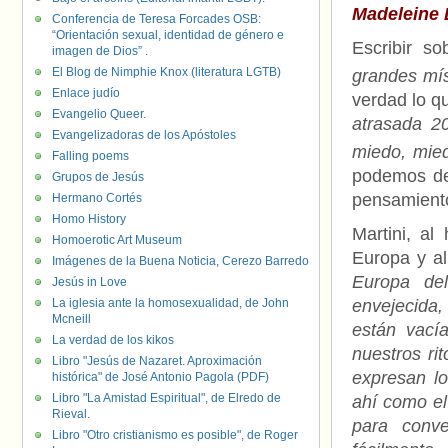
Madeleine 
Conferencia de Teresa Forcades OSB:
“Orientación sexual, identidad de género e
Escribir so
imagen de Dios” .
El Blog de Nimphie Knox (literatura LGTB)
grandes mís
Enlace judío
verdad lo q
Evangelio Queer.
atrasada 2
Evangelizadoras de los Apóstoles
miedo, mied
Falling poems
podemos dec
Grupos de Jesús
pensamiento
Hermano Cortés
Homo History
Martini, al
Homoerotic Art Museum
Europa y al
Imágenes de la Buena Noticia, Cerezo Barredo
Europa del
Jesús in Love
La iglesia ante la homosexualidad, de John
envejecida,
Mcneill
están vacía
La verdad de los kikos
nuestros ri
Libro "Jesús de Nazaret. Aproximación
expresan l
histórica" de José Antonio Pagola (PDF)
Libro "La Amistad Espiritual", de Elredo de
ahí como el
Rieval.
para conve
Libro "Otro cristianismo es posible", de Roger