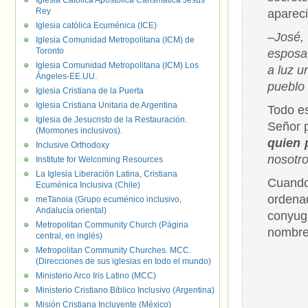
Iglesia Católica Apostólica Carismática Jesús
Rey
apareci
Iglesia católica Ecuménica (ICE)
–
José,
Iglesia Comunidad Metropolitana (ICM) de
Toronto
esposa 
Iglesia Comunidad Metropolitana (ICM) Los
a luz u
Ángeles-EE.UU.
pueblo 
Iglesia Cristiana de la Puerta
Iglesia Cristiana Unitaria de Argentina
Todo es
Iglesia de Jesucristo de la Restauración.
Señor p
(Mormones inclusivos).
quien
Inclusive Orthodoxy
nosotro
Institute for Welcoming Resources
La Iglesia Liberación Latina, Cristiana
Cuando
Ecuménica Inclusiva (Chile)
ordena
meTanoia (Grupo ecuménico inclusivo,
Andalucía oriental)
conyuga
Metropolitan Community Church (Página
nombre
central, en inglés)
Metropolitan Community Churches. MCC.
(Direcciones de sus iglesias en todo el mundo)
Ministerio Arco Iris Latino (MCC)
Ministerio Cristiano Bíblico Inclusivo (Argentina)
Misión Cristiana Incluyente (México)