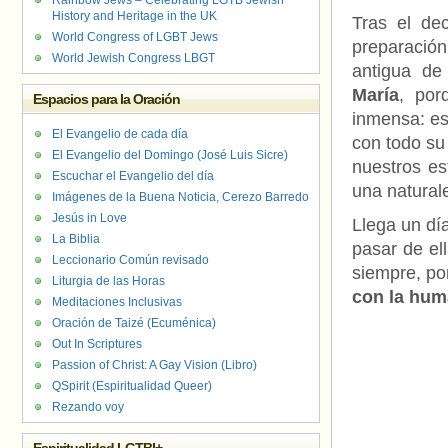
Rainbow Jews – Celebrating LGTB Jewish
History and Heritage in the UK
Tras el dec
World Congress of LGBT Jews
preparación
World Jewish Congress LBGT
antigua de
María
, por
Espacios para la Oración
inmensa: es
El Evangelio de cada día
con todo su 
El Evangelio del Domingo (José Luis Sicre)
nuestros e
Escuchar el Evangelio del día
una natural
Imágenes de la Buena Noticia, Cerezo Barredo
Jesús in Love
Llega un dí
La Biblia
pasar de ell
Leccionario Común revisado
siempre, p
Liturgia de las Horas
con la hum
Meditaciones Inclusivas
Oración de Taizé (Ecuménica)
Out In Scriptures
Passion of Christ: A Gay Vision (Libro)
QSpirit (Espiritualidad Queer)
Rezando voy