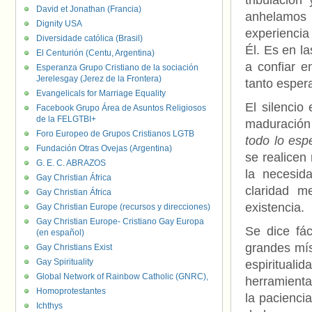
tribulació
David et Jonathan (Francia)
anhelamos 
Dignity USA
experiencia
Diversidade católica (Brasil)
Él. Es en l
El Centurión (Centu, Argentina)
a confiar e
Esperanza Grupo Cristiano de la sociación
Jerelesgay (Jerez de la Frontera)
tanto esper
Evangelicals for Marriage Equality
El silencio
Facebook Grupo Área de Asuntos Religiosos
de la FELGTBI+
maduración 
Foro Europeo de Grupos Cristianos LGTB
todo lo esp
Fundación Otras Ovejas (Argentina)
se realicen
G. E. C. ABRAZOS
la necesid
Gay Christian África
claridad m
Gay Christian África
existencia.
Gay Christian Europe (recursos y direcciones)
Gay Christian Europe- Cristiano Gay Europa
Se dice fác
(en español)
grandes mís
Gay Christians Exist
Gay Spirituality
espiritual
Global Network of Rainbow Catholic (GNRC),
herramienta
Homoprotestantes
la paciencia
Ichthys