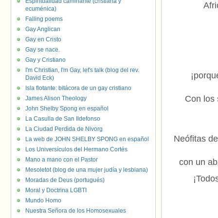
Espiritualidad caminante (cristiana y
Afr
ecuménica)
Falling poems
Gay Anglican
Gay en Cristo
Gay se nace.
Gay y Cristiano
I'm Christian, I'm Gay, let's talk (blog del rev.
¡porque
David Eck)
Isla flotante: bitácora de un gay cristiano
Con los 
James Alison Theology
John Shelby Spong en español
La Casulla de San Ildefonso
La Ciudad Perdida de Nivorg
Neófitas de
La web de JOHN SHELBY SPONG en español
Los Universículos del Hermano Cortés
Mano a mano con el Pastor
con un ab
Mesoletot (blog de una mujer judía y lesbiana)
¡Todos
Moradas de Deus (portugués)
Moral y Doctrina LGBTI
Mundo Homo
Nuestra Señora de los Homosexuales