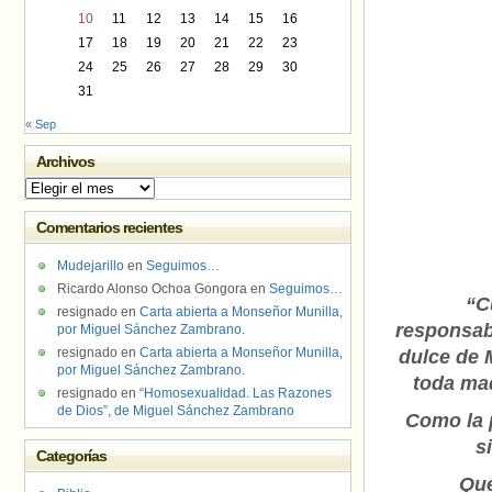
10
11
12
13
14
15
16
17
18
19
20
21
22
23
24
25
26
27
28
29
30
31
« Sep
Archivos
Archivos
Comentarios recientes
Mudejarillo
en
Seguimos…
Ricardo Alonso Ochoa Gongora
en
Seguimos…
“C
resignado
en
Carta abierta a Monseñor Munilla,
responsab
por Miguel Sánchez Zambrano.
resignado
en
Carta abierta a Monseñor Munilla,
dulce de 
por Miguel Sánchez Zambrano.
toda mad
resignado
en
“Homosexualidad. Las Razones
de Dios”, de Miguel Sánchez Zambrano
Como la 
s
Categorías
Qué