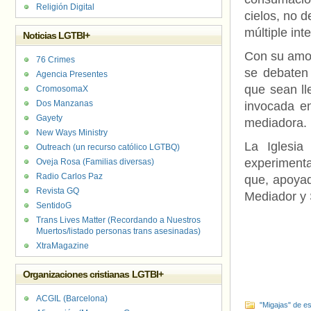
Religión Digital
cielos, no d
múltiple int
Noticias LGTBI+
Con su amor
76 Crimes
se debaten 
Agencia Presentes
que sean ll
CromosomaX
Dos Manzanas
invocada en
Gayety
mediadora.
New Ways Ministry
La Iglesia
Outreach (un recurso católico LGTBQ)
experimenta
Oveja Rosa (Familias diversas)
Radio Carlos Paz
que, apoyad
Revista GQ
Mediador y 
SentidoG
Trans Lives Matter (Recordando a Nuestros
Muertos/listado personas trans asesinadas)
XtraMagazine
Organizaciones cristianas LGTBI+
ACGIL (Barcelona)
"Migajas" de es