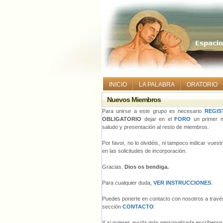
INICIO
LA PALABRA
ORATORIO
Nuevos Miembros
Para unirse a este grupo es necesario
REGIS
OBLIGATORIO
dejar en el
FORO
un primer m
saludo y presentación al resto de miembros.
Por favor, no lo olvidéis, ni tampoco indicar vues
en las solicitudes de incorporación.
Gracias.
Dios os bendiga.
Para cualquier duda,
VER INSTRUCCIONES
.
Puedes ponerte en contacto con nosotros a través
sección
CONTACTO
.
Y si quieres ayuda más personalizada escríbeno