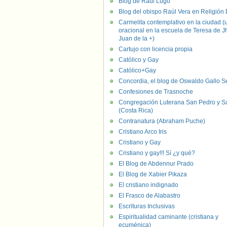
Blog de Raúl Lugo
Blog del obispo Raúl Vera en Religión D
Carmelita contemplativo en la ciudad (
oracional en la escuela de Teresa de J
Juan de la +)
Cartujo con licencia propia
Católico y Gay
Católico+Gay
Concordia, el blog de Oswaldo Gallo S
Confesiones de Trasnoche
Congregación Luterana San Pedro y S
(Costa Rica)
Contranatura (Abraham Puche)
Cristiano Arco Iris
Cristiano y Gay
Cristiano y gay!!! Sí ¿y qué?
El Blog de Abdennur Prado
El Blog de Xabier Pikaza
El cristiano indignado
El Frasco de Alabastro
Escrituras Inclusivas
Espiritualidad caminante (cristiana y
ecuménica)