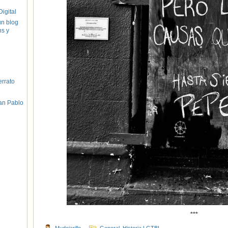
igital
un blog
hs y
errato
an Pablo
***