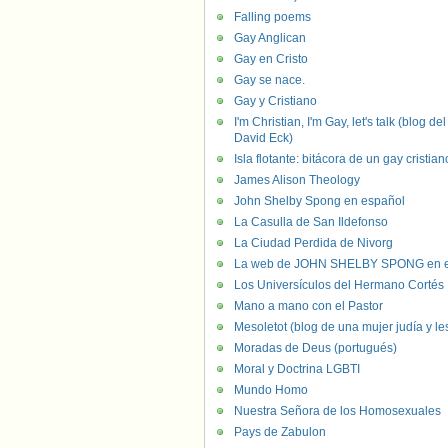
Falling poems
Gay Anglican
Gay en Cristo
Gay se nace.
Gay y Cristiano
I'm Christian, I'm Gay, let's talk (blog del
David Eck)
Isla flotante: bitácora de un gay cristian
James Alison Theology
John Shelby Spong en español
La Casulla de San Ildefonso
La Ciudad Perdida de Nivorg
La web de JOHN SHELBY SPONG en e
Los Universículos del Hermano Cortés
Mano a mano con el Pastor
Mesoletot (blog de una mujer judía y le
Moradas de Deus (portugués)
Moral y Doctrina LGBTI
Mundo Homo
Nuestra Señora de los Homosexuales
Pays de Zabulon