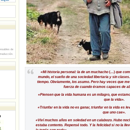
nsables de
 traducción.
«Mi historia personal: la de un muchacho
(…)
que como
mundo, el sueño de una sociedad libertaria y sin clases.
tiempo. Obviamente, los asumo. Pero hay veces que me gr
fuerza de cuando éramos capaces de abr
«Piensen que la vida humana es un milagro, que estamo
que la vida».
«Triunfar en la vida no es ganar, triunfar en la vida es 
que uno cae».
D
«Viví muchos años en soledad en un calabozo. Hubo no
4
estaba contento. Repensé todo. Y la felicidad si no la ll
1