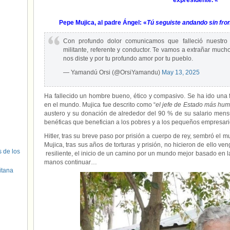
expresidente.
«
Pepe Mujica, al padre Ángel: «
Tú seguiste andando sin fro
Con profundo dolor comunicamos que falleció nuestro
militante, referente y conductor. Te vamos a extrañar much
nos diste y por tu profundo amor por tu pueblo.
— Yamandú Orsi (@OrsiYamandu)
May 13, 2025
Ha fallecido un hombre bueno, ético y compasivo. Se ha ido una for
en el mundo. Mujica fue descrito como “
el jefe de Estado más hum
austero y su donación de alrededor del 90 % de su salario mens
benéficas que benefician a los pobres y a los pequeños empresa
Hitler, tras su breve paso por prisión a cuerpo de rey, sembró e
Mujica, tras sus años de torturas y prisión, no hicieron de ello ve
s de los
resiliente, el inicio de un camino por un mundo mejor basado en la 
manos continuar…
itana