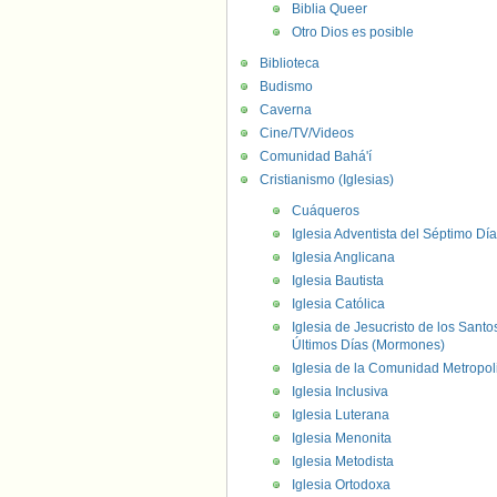
Biblia Queer
Otro Dios es posible
Biblioteca
Budismo
Caverna
Cine/TV/Videos
Comunidad Bahá'í
Cristianismo (Iglesias)
Cuáqueros
Iglesia Adventista del Séptimo Día
Iglesia Anglicana
Iglesia Bautista
Iglesia Católica
Iglesia de Jesucristo de los Santo
Últimos Días (Mormones)
Iglesia de la Comunidad Metropol
Iglesia Inclusiva
Iglesia Luterana
Iglesia Menonita
Iglesia Metodista
Iglesia Ortodoxa