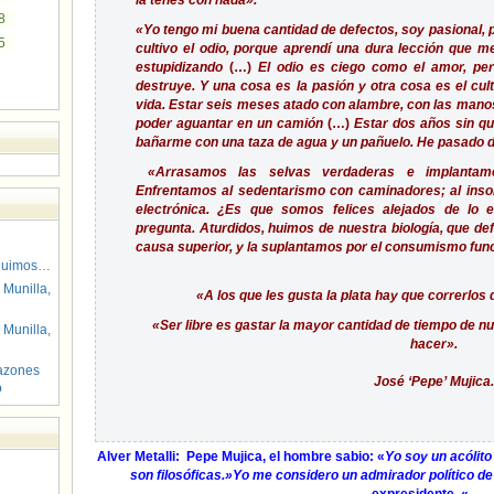
la tenés con nada».
8
«Yo tengo mi buena cantidad de defectos, soy pasional, 
5
cultivo el odio, porque aprendí una dura lección que m
estupidizando
(…)
El odio es ciego como el amor, per
destruye. Y una cosa es la pasión y otra cosa es el cul
vida. Estar seis meses atado con alambre, con las manos
poder aguantar en un camión
(…)
Estar dos años sin qu
bañarme con una taza de agua y un pañuelo. He pasado de 
«Arrasamos las selvas verdaderas e implanta
Enfrentamos al sedentarismo con caminadores; al insomn
electrónica. ¿Es que somos felices alejados de lo
pregunta. Aturdidos, huimos de nuestra biología, que de
causa superior, y la suplantamos por el consumismo func
guimos…
 Munilla,
«A los que les gusta la plata hay que correrlos d
«Ser libre es gastar la mayor cantidad de tiempo de nu
 Munilla,
hacer».
azones
José ‘Pepe’ Mujica.
o
Alver Metalli:
Pepe Mujica, el hombre sabio: «
Yo soy un acólito
son filosóficas.»Yo me considero un admirador político de 