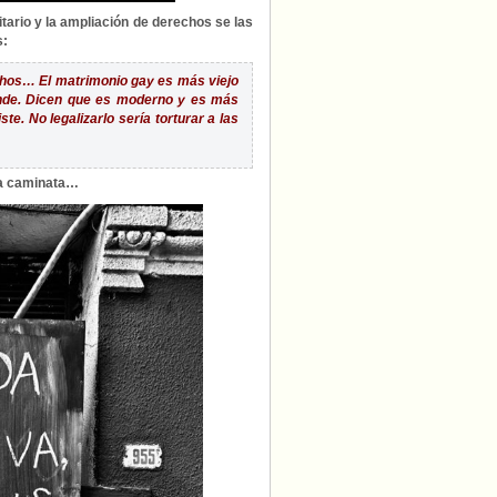
tario y la ampliación de derechos se las
s:
echos…
El matrimonio gay es más viejo
ande. Dicen que es moderno y es más
te. No legalizarlo sería torturar a las
ga caminata…