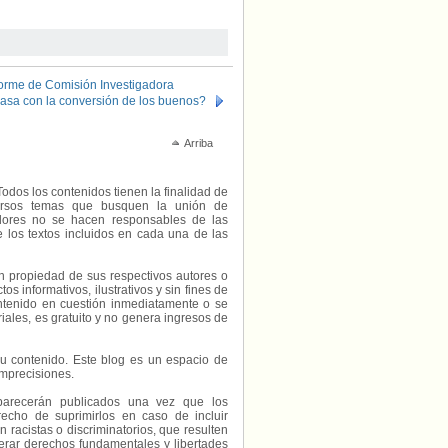
nforme de Comisión Investigadora
asa con la conversión de los buenos?
Arriba
Todos los contenidos tienen la finalidad de
diversos temas que busquen la unión de
radores no se hacen responsables de las
e los textos incluidos en cada una de las
on propiedad de sus respectivos autores o
s informativos, ilustrativos y sin fines de
contenido en cuestión inmediatamente o se
riales, es gratuito y no genera ingresos de
e su contenido. Este blog es un espacio de
imprecisiones.
parecerán publicados una vez que los
echo de suprimirlos en caso de incluir
 racistas o discriminatorios, que resulten
erar derechos fundamentales y libertades