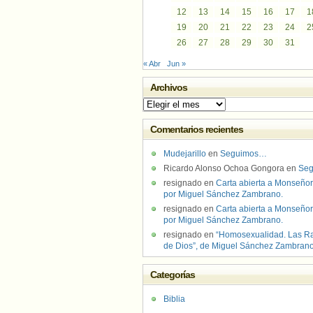
12
13
14
15
16
17
1
19
20
21
22
23
24
2
26
27
28
29
30
31
« Abr
Jun »
Archivos
Archivos
Comentarios recientes
Mudejarillo
en
Seguimos…
Ricardo Alonso Ochoa Gongora
en
Se
resignado
en
Carta abierta a Monseñor
por Miguel Sánchez Zambrano.
resignado
en
Carta abierta a Monseñor
por Miguel Sánchez Zambrano.
resignado
en
“Homosexualidad. Las R
de Dios”, de Miguel Sánchez Zambran
Categorías
Biblia