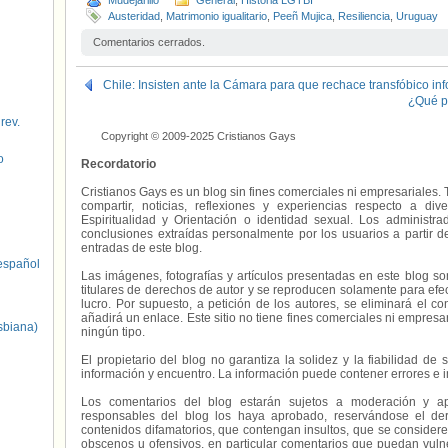
Mudejarillo
General
,
Historia LGTBI
Austeridad
,
Matrimonio igualitario
,
Peeñ Mujica
,
Resiliencia
,
Uruguay
Comentarios cerrados.
Chile: Insisten ante la Cámara para que rechace transfóbico i
¿Qué p
 rev.
Copyright © 2009-2025 Cristianos Gays
o
Recordatorio
Cristianos Gays es un blog sin fines comerciales ni empresariales. 
compartir, noticias, reflexiones y experiencias respecto a 
Espiritualidad y Orientación o identidad sexual. Los administ
conclusiones extraídas personalmente por los usuarios a partir d
entradas de este blog.
spañol
Las imágenes, fotografías y artículos presentadas en este blog s
titulares de derechos de autor y se reproducen solamente para efecto
lucro. Por supuesto, a petición de los autores, se eliminará el 
añadirá un enlace. Este sitio no tiene fines comerciales ni empresa
sbiana)
ningún tipo.
El propietario del blog no garantiza la solidez y la fiabilidad d
información y encuentro. La información puede contener errores e 
Los comentarios del blog estarán sujetos a moderación y a
responsables del blog los haya aprobado, reservándose el der
contenidos difamatorios, que contengan insultos, que se consideren
obscenos u ofensivos, en particular comentarios que puedan vuln