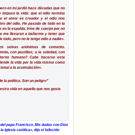
pero en mi jardín hace décadas que no
e impuso la vida: que el odio termina
o el amor es creador y el odio nos
tivo del odio. He pasado de todo en la
 en la espalda. Irme de cuerpo por no
e me llevaran a bañarme y tener que
todo, pero no le tengo odio a nadie».
mos selvas anónimas de cemento.
io, con pastillas; a la soledad, con
 eterno humano? Cabe hacerse esta
fiende la vida por la vida misma como
ional a la acumulación».
e la política. Son un peligro”
estra vida en aquello que nos gusta
 del papa Francisco. Mis dudas con Dios
la Iglesia católica»
, dijo el fallecido