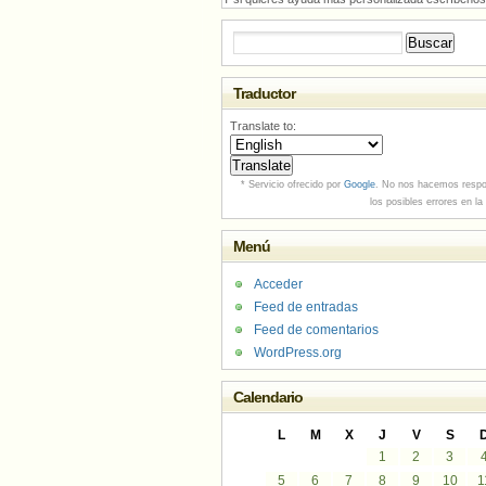
Buscar:
Traductor
Translate to:
* Servicio ofrecido por
Google
. No nos hacemos respo
los posibles errores en la
Menú
Acceder
Feed de entradas
Feed de comentarios
WordPress.org
Calendario
L
M
X
J
V
S
1
2
3
5
6
7
8
9
10
1