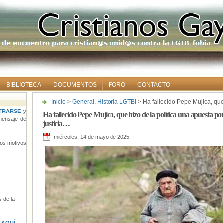
BIBLIOTECA
DOCUMENTOS
FORO
CONTACTO
Inicio
>
General
,
Historia LGTBI
> Ha fallecido Pepe Mujica, que 
humanismo, compasión, ética y justicia…
TRARSE
y
Ha fallecido Pepe Mujica, que hizo de la política una apuesta p
ensaje de
justicia…
miércoles, 14 de mayo de 2025
tros motivos
 de la
s
AQUÍ